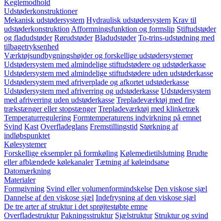
Keglemodhold
Udstøderkonstruktioner
Mekanisk udstødersystem
Hydraulisk udstødersystem
Krav til
udstøderkonstruktion
Afformningsfunktion og formslip
Stiftudstøder
og fladudstøder
Rørudstøder
Bladudstøder
To-trins-udstødning med
tilbagetryksenhed
Værktøjsundbygningshøjder og forskellige udstødersystemer
Udstødersystem med almindelige stiftudstødere og udstøderkasse
Udstødersystem med almindelige stiftudstødere uden udstøderkasse
Udstødersystem med afriverplade og afkortet udstøderkasse
Udstødersystem med afriverring og udstøderkasse
Udstødersystem
med afriverring uden udstøderkasse
Trepladeværktøj med fire
trækstænger eller stopstænger
Trepladeværktøj med klinketræk
Temperaturregulering
Formtemperaturens indvirkning på emnet
Svind
Kast
Overfladeglans
Fremstillingstid
Størkning af
indløbspunktet
Kølesystemer
Forskellige eksempler på formkøling
Kølemedietilslutning
Brudte
eller afblændede kølekanaler
Tætning af køleindsatse
Datomærkning
Materialer
Formgivning
Svind eller volumenformindskelse
Den viskose sjæl
Dannelse af den viskose sjæl
Indefrysning af den viskose sjæl
De tre arter af struktur i det sprøjtestøbte emne
Overfladestruktur
Pakningsstruktur
Sjælstruktur
Struktur og svind