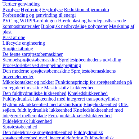
Tertiær genvinding
Pyrolyse
Hydrering
Hydrolyse
Reduktion af jernmalm
Forbrænding og genvinding til energi
PVC og WUPPI-ordningen
Hærdeplast og hærdeplastbaserede
kompositmaterialer
Biologisk nedbrydelige polymerer
Mærkning af
plast
Plast af olie
Lifecycle engineering
Sprøjtestøbning
De første sprøjtestøbemaskiner
Stempelsprøjtestøbemaskine
Sprøjtestøbeenhedens udvikling
Procesforløbet ved stempelindsprøjtning
Den moderne sprøjtestøbemaskine
Sprøjtestøbemaskinens
hovedelementer
Mikrokontakter og nokker
Funktionsprincip for sprøjteenheden på
en reguleret maskine
Maskinstativ
Lukkeenhed
Den fuldhydrauliske lukkeenhed
Knæledslukkeenhed
Fuldhydraulisk lukkeenhed med integreret transportcylinder
Hydraulisk lukkeenhed med afstandsarm
Etagelukkeenhed
Otte-
søjlers, fuldt hydraulisk lukkeenhed
Knæledslukkeenhed med
integreret mellemplade
Fem-punkts-knæledslukkeenhed
Fuldelektrisk lukkeenhed
Sprøtestøbeenhed
Den fulelektriske sprøjtestøbeenhed
Fuldhydraulisk
sprøjtestøbeenhed med lineær glideføring
Fuldhydraulisk