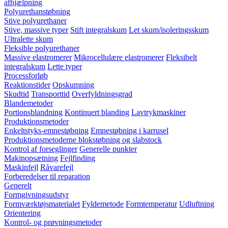
afhjælpning
Polyurethanstøbning
Stive polyurethaner
Stive, massive typer
Stift integralskum
Let skum/isoleringsskum
Ultralette skum
Fleksible polyurethaner
Massive elastromerer
Mikrocellulære elastromerer
Fleksibelt
integralskum
Lette typer
Processforløb
Reaktionstider
Opskumning
Skudtid
Transporttid
Overfyldningsgrad
Blandemetoder
Portionsblandning
Kontinuert blanding
Lavtrykmaskiner
Produktionsmetoder
Enkeltstyks-emnestøbning
Emnestøbning i karrusel
Produktionsmetoderne blokstøbning og slabstock
Kontrol af forseglinger
Generelle punkter
Makinopsætning
Fejlfinding
Maskinfejl
Råvarefejl
Forberedelser til reparation
Generelt
Formgivningsudstyr
Formværktøjsmaterialet
Fyldemetode
Formtemperatur
Udluftning
Orientering
Kontrol- og prøvningsmetoder