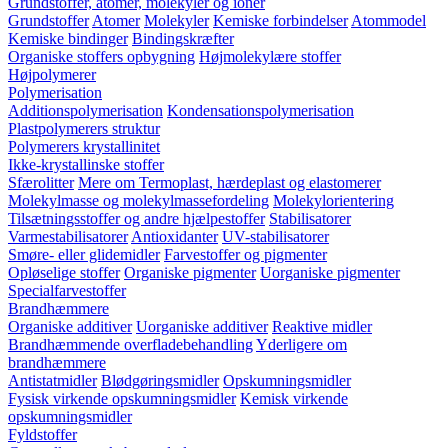
Grundstoffer, atomer, molekyler og ioner
Grundstoffer
Atomer
Molekyler
Kemiske forbindelser
Atommodel
Kemiske bindinger
Bindingskræfter
Organiske stoffers opbygning
Højmolekylære stoffer
Højpolymerer
Polymerisation
Additionspolymerisation
Kondensationspolymerisation
Plastpolymerers struktur
Polymerers krystallinitet
Ikke-krystallinske stoffer
Sfærolitter
Mere om Termoplast, hærdeplast og elastomerer
Molekylmasse og molekylmassefordeling
Molekylorientering
Tilsætningsstoffer og andre hjælpestoffer
Stabilisatorer
Varmestabilisatorer
Antioxidanter
UV-stabilisatorer
Smøre- eller glidemidler
Farvestoffer og pigmenter
Opløselige stoffer
Organiske pigmenter
Uorganiske pigmenter
Specialfarvestoffer
Brandhæmmere
Organiske additiver
Uorganiske additiver
Reaktive midler
Brandhæmmende overfladebehandling
Yderligere om
brandhæmmere
Antistatmidler
Blødgøringsmidler
Opskumningsmidler
Fysisk virkende opskumningsmidler
Kemisk virkende
opskumningsmidler
Fyldstoffer