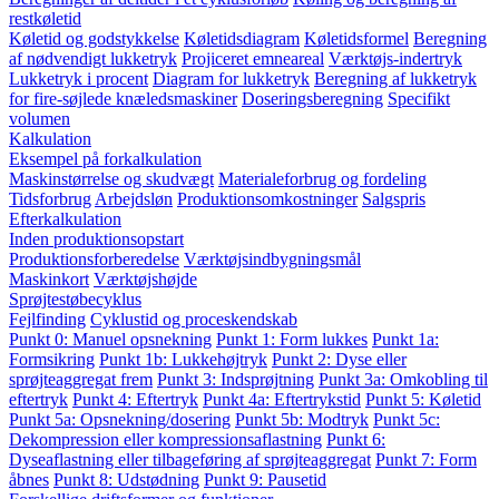
restkøletid
Køletid og godstykkelse
Køletidsdiagram
Køletidsformel
Beregning
af nødvendigt lukketryk
Projiceret emneareal
Værktøjs-indertryk
Lukketryk i procent
Diagram for lukketryk
Beregning af lukketryk
for fire-søjlede knæledsmaskiner
Doseringsberegning
Specifikt
volumen
Kalkulation
Eksempel på forkalkulation
Maskinstørrelse og skudvægt
Materialeforbrug og fordeling
Tidsforbrug
Arbejdsløn
Produktionsomkostninger
Salgspris
Efterkalkulation
Inden produktionsopstart
Produktionsforberedelse
Værktøjsindbygningsmål
Maskinkort
Værktøjshøjde
Sprøjtestøbecyklus
Fejlfinding
Cyklustid og proceskendskab
Punkt 0: Manuel opsnekning
Punkt 1: Form lukkes
Punkt 1a:
Formsikring
Punkt 1b: Lukkehøjtryk
Punkt 2: Dyse eller
sprøjteaggregat frem
Punkt 3: Indsprøjtning
Punkt 3a: Omkobling til
eftertryk
Punkt 4: Eftertryk
Punkt 4a: Eftertrykstid
Punkt 5: Køletid
Punkt 5a: Opsnekning/dosering
Punkt 5b: Modtryk
Punkt 5c:
Dekompression eller kompressionsaflastning
Punkt 6:
Dyseaflastning eller tilbageføring af sprøjteaggregat
Punkt 7: Form
åbnes
Punkt 8: Udstødning
Punkt 9: Pausetid