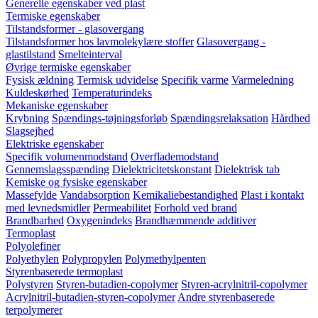
Generelle egenskaber ved plast
Termiske egenskaber
Tilstandsformer - glasovergang
Tilstandsformer hos lavmolekylære stoffer
Glasovergang -
glastilstand
Smelteinterval
Øvrige termiske egenskaber
Fysisk ældning
Termisk udvidelse
Specifik varme
Varmeledning
Kuldeskørhed
Temperaturindeks
Mekaniske egenskaber
Krybning
Spændings-tøjningsforløb
Spændingsrelaksation
Hårdhed
Slagsejhed
Elektriske egenskaber
Specifik volumenmodstand
Overflademodstand
Gennemslagsspænding
Dielektricitetskonstant
Dielektrisk tab
Kemiske og fysiske egenskaber
Massefylde
Vandabsorption
Kemikaliebestandighed
Plast i kontakt
med levnedsmidler
Permeabilitet
Forhold ved brand
Brandbarhed
Oxygenindeks
Brandhæmmende additiver
Termoplast
Polyolefiner
Polyethylen
Polypropylen
Polymethylpenten
Styrenbaserede termoplast
Polystyren
Styren-butadien-copolymer
Styren-acrylnitril-copolymer
Acrylnitril-butadien-styren-copolymer
Andre styrenbaserede
terpolymerer