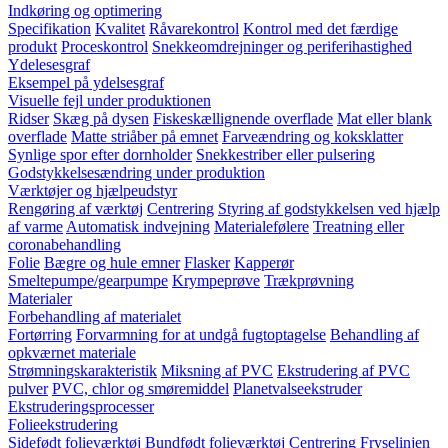
Indkøring og optimering
Specifikation
Kvalitet
Råvarekontrol
Kontrol med det færdige
produkt
Proceskontrol
Snekkeomdrejninger og periferihastighed
Ydelesesgraf
Eksempel på ydelsesgraf
Visuelle fejl under produktionen
Ridser
Skæg på dysen
Fiskeskællignende overflade
Mat eller blank
overflade
Matte striåber på emnet
Farveændring og koksklatter
Synlige spor efter dornholder
Snekkestriber eller pulsering
Godstykkelsesændring under produktion
Værktøjer og hjælpeudstyr
Rengøring af værktøj
Centrering
Styring af godstykkelsen ved hjælp
af varme
Automatisk indvejning
Materialefølere
Treatning eller
coronabehandling
Folie
Bægre og hule emner
Flasker
Kapperør
Smeltepumpe/gearpumpe
Krympeprøve
Trækprøvning
Materialer
Forbehandling af materialet
Fortørring
Forvarmning for at undgå fugtoptagelse
Behandling af
opkværnet materiale
Strømningskarakteristik
Miksning af PVC
Ekstrudering af PVC
pulver
PVC, chlor og smøremiddel
Planetvalseekstruder
Ekstruderingsprocesser
Folieekstrudering
Sidefødt folieværktøj
Bundfødt folieværktøj
Centrering
Fryselinjen