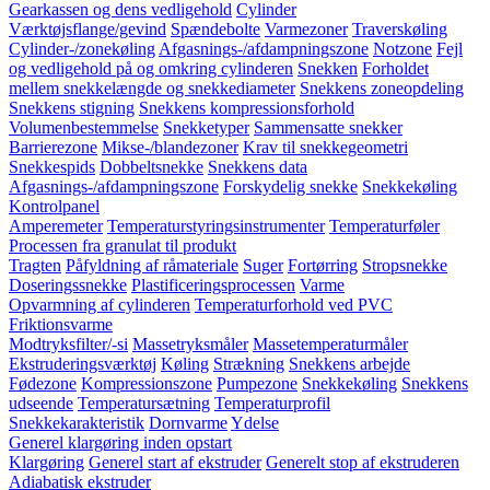
Gearkassen og dens vedligehold
Cylinder
Værktøjsflange/gevind
Spændebolte
Varmezoner
Traverskøling
Cylinder-/zonekøling
Afgasnings-/afdampningszone
Notzone
Fejl
og vedligehold på og omkring cylinderen
Snekken
Forholdet
mellem snekkelængde og snekkediameter
Snekkens zoneopdeling
Snekkens stigning
Snekkens kompressionsforhold
Volumenbestemmelse
Snekketyper
Sammensatte snekker
Barrierezone
Mikse-/blandezoner
Krav til snekkegeometri
Snekkespids
Dobbeltsnekke
Snekkens data
Afgasnings-/afdampningszone
Forskydelig snekke
Snekkekøling
Kontrolpanel
Amperemeter
Temperaturstyringsinstrumenter
Temperaturføler
Processen fra granulat til produkt
Tragten
Påfyldning af råmateriale
Suger
Fortørring
Stropsnekke
Doseringssnekke
Plastificeringsprocessen
Varme
Opvarmning af cylinderen
Temperaturforhold ved PVC
Friktionsvarme
Modtryksfilter/-si
Massetryksmåler
Massetemperaturmåler
Ekstruderingsværktøj
Køling
Strækning
Snekkens arbejde
Fødezone
Kompressionszone
Pumpezone
Snekkekøling
Snekkens
udseende
Temperatursætning
Temperaturprofil
Snekkekarakteristik
Dornvarme
Ydelse
Generel klargøring inden opstart
Klargøring
Generel start af ekstruder
Generelt stop af ekstruderen
Adiabatisk ekstruder