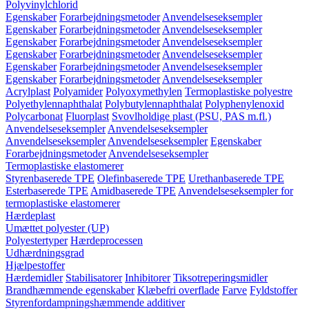
Polyvinylchlorid
Egenskaber
Forarbejdningsmetoder
Anvendelseseksempler
Egenskaber
Forarbejdningsmetoder
Anvendelseseksempler
Egenskaber
Forarbejdningsmetoder
Anvendelseseksempler
Egenskaber
Forarbejdningsmetoder
Anvendelseseksempler
Egenskaber
Forarbejdningsmetoder
Anvendelseseksempler
Egenskaber
Forarbejdningsmetoder
Anvendelseseksempler
Acrylplast
Polyamider
Polyoxymethylen
Termoplastiske polyestre
Polyethylennaphthalat
Polybutylennaphthalat
Polyphenylenoxid
Polycarbonat
Fluorplast
Svovlholdige plast (PSU, PAS m.fl.)
Anvendelseseksempler
Anvendelseseksempler
Anvendelseseksempler
Anvendelseseksempler
Egenskaber
Forarbejdningsmetoder
Anvendelseseksempler
Termoplastiske elastomerer
Styrenbaserede TPE
Olefinbaserede TPE
Urethanbaserede TPE
Esterbaserede TPE
Amidbaserede TPE
Anvendelseseksempler for
termoplastiske elastomerer
Hærdeplast
Umættet polyester (UP)
Polyestertyper
Hærdeprocessen
Udhærdningsgrad
Hjælpestoffer
Hærdemidler
Stabilisatorer
Inhibitorer
Tiksotreperingsmidler
Brandhæmmende egenskaber
Klæbefri overflade
Farve
Fyldstoffer
Styrenfordampningshæmmende additiver