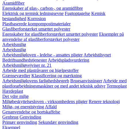
Aramidfiber
Egenskaber af glas-, carbon-, og aramidfibre
Elektrisk og termisk ledningsevne
Fugtoptagelse
Kemisk
bestandighed
Korrosion
Plastbaserede kompompostimaterialer
Glasfiberforstærket umættet polyester
Egenskaber for glasfiberforstærket umættet polyester
Eksempler på
anvendelse af glasfiberforstærket polyester
Arbejdsmiljø
Arbejdsmiljø
Arbejdsmiljøloven - ledelse - ansattes pligter
Arbejdstilsynet
Bedriftsundhedstjenester
Arbejdspladsvurdering
Arbejdsmiljøvejviser nr. 21
Arbejde med plastråvarer og hjælpestoffer
Grænseværdier
Klassificering og mærkning
Arbejdsmiljølovens farlighedsbegreb
Brugsanvisninger
Arbejde med
plastforarbejdningsmaskiner og med andet teknisk udstyr
Termoplast
Hærdeplast
Det ydre miljø
Miljøbeskyttelsesloven - virksomhedens pligter
Renere teknologi
Miljø- og energistyring
Affald
Genanvendelse og bortskaffelse
Genbrug
Genvinding
Primær genvinding
Sekundær genvinding
Eksempel