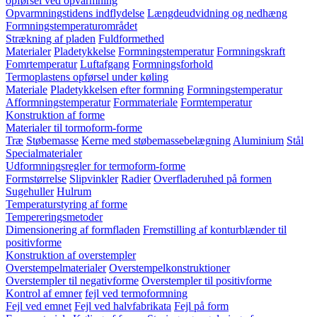
opførsel ved opvarmning
Opvarmningstidens indflydelse
Længdeudvidning og nedhæng
Formningstemperaturområdet
Strækning af pladen
Fuldformethed
Materialer
Pladetykkelse
Formningstemperatur
Formningskraft
Fomrtemperatur
Luftafgang
Formningsforhold
Termoplastens opførsel under køling
Materiale
Pladetykkelsen efter formning
Formningstemperatur
Afformningstemperatur
Formmateriale
Formtemperatur
Konstruktion af forme
Materialer til tormoform-forme
Træ
Støbemasse
Kerne med støbemassebelægning
Aluminium
Stål
Specialmaterialer
Udformningsregler for termoform-forme
Formstørrelse
Slipvinkler
Radier
Overfladeruhed på formen
Sugehuller
Hulrum
Temperaturstyring af forme
Tempereringsmetoder
Dimensionering af formfladen
Fremstilling af konturblænder til
positivforme
Konstruktion af overstempler
Overstempelmaterialer
Overstempelkonstruktioner
Overstempler til negativforme
Overstempler til positivforme
Kontrol af emner
fejl ved termoformning
Fejl ved emnet
Fejl ved halvfabrikata
Fejl på form