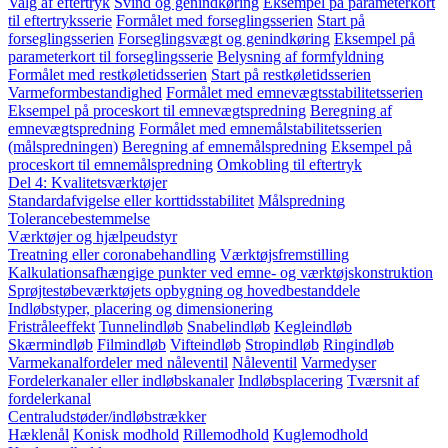
Valg af eftertryk
Svind og genindkøring
Eksempel på parameterkort
til eftertryksserie
Formålet med forseglingsserien
Start på
forseglingsserien
Forseglingsvægt og genindkøring
Eksempel på
parameterkort til forseglingsserie
Belysning af formfyldning
Formålet med restkøletidsserien
Start på restkøletidsserien
Varmeformbestandighed
Formålet med emnevægtsstabilitetsserien
Eksempel på proceskort til emnevægtspredning
Beregning af
emnevægtspredning
Formålet med emnemålstabilitetsserien
(målspredningen)
Beregning af emnemålspredning
Eksempel på
proceskort til emnemålspredning
Omkobling til eftertryk
Del 4: Kvalitetsværktøjer
Standardafvigelse eller korttidsstabilitet
Målspredning
Tolerancebestemmelse
Værktøjer og hjælpeudstyr
Treatning eller coronabehandling
Værktøjsfremstilling
Kalkulationsafhængige punkter ved emne- og værktøjskonstruktion
Sprøjtestøbeværktøjets opbygning og hovedbestanddele
Indløbstyper, placering og dimensionering
Fristråleeffekt
Tunnelindløb
Snabelindløb
Kegleindløb
Skærmindløb
Filmindløb
Vifteindløb
Stropindløb
Ringindløb
Varmekanalfordeler med nåleventil
Nåleventil
Varmedyser
Fordelerkanaler eller indløbskanaler
Indløbsplacering
Tværsnit af
fordelerkanal
Centraludstøder/indløbstrækker
Hæklenål
Konisk modhold
Rillemodhold
Kuglemodhold