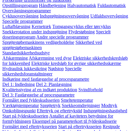
Forskellige driftsformer og funktioner
Opstillingsprogram
Håndbetjening
Halvautomatisk
Fuldautomatisk
Overvågningsprogrammer
Cyklusovervågning
Indsprøjtningsovervågning
Udfaldsovervågning
Specielle programmer
Luftafblæsning
Kernetræk
Tomgangscyklus eller tørcyklus
Snekkerotation under indsprøjtning
Flydestøbning
Specielt
doseringsprogram
Andre specielle programmer
Sprøjtestøbemaskinens vedligeholdelse
Sikkerhed ved
sprøjtestøbemaskinen
Standardsikkerhedsudstyr
Afskærmning
Afskærmning ved dyse
Elektriske sikkerhedskredsløb
for lukkeenhed
Elektriske kredsløb for øvrige sikkerhedsskærme
Hydraulisk lukkesikring
Nødstop
Specielle
sikkershedsforanstaltninger
Indkøring med fastlæggelse af procesparametre
Del 1: Indledning
Del 2: Planlægning
Kvalitetsstyring af en indkørt produktion
Svindforhold
Del 3: Fastlæggelse af procesparametre
Formålet med fyldeskudsserien
Smeltetemperatur
Værktøjstemperatur
Sprøjtetryk
Snekkeomdrejninger
Modtryk
Omkoblingspunkt
Eftertryk og eftertrykstid
Indsprøjtningshastighed
Start på fyldeskudsserien
Antallet af kaviteters betydning for
formfyldningen
Eksempel på parameterkort til fyldeskudsserie
Formålet med eftertryksserien
Start på eftertryksserien
Restpude