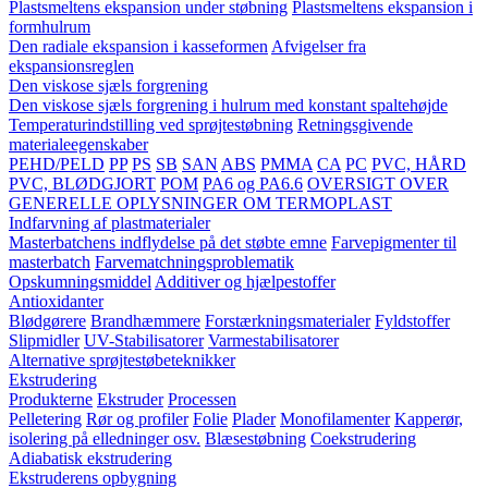
Plastsmeltens ekspansion under støbning
Plastsmeltens ekspansion i
formhulrum
Den radiale ekspansion i kasseformen
Afvigelser fra
ekspansionsreglen
Den viskose sjæls forgrening
Den viskose sjæls forgrening i hulrum med konstant spaltehøjde
Temperaturindstilling ved sprøjtestøbning
Retningsgivende
materialeegenskaber
PEHD/PELD
PP
PS
SB
SAN
ABS
PMMA
CA
PC
PVC, HÅRD
PVC, BLØDGJORT
POM
PA6 og PA6.6
OVERSIGT OVER
GENERELLE OPLYSNINGER OM TERMOPLAST
Indfarvning af plastmaterialer
Masterbatchens indflydelse på det støbte emne
Farvepigmenter til
masterbatch
Farvematchningsproblematik
Opskumningsmiddel
Additiver og hjælpestoffer
Antioxidanter
Blødgørere
Brandhæmmere
Forstærkningsmaterialer
Fyldstoffer
Slipmidler
UV-Stabilisatorer
Varmestabilisatorer
Alternative sprøjtestøbeteknikker
Ekstrudering
Produkterne
Ekstruder
Processen
Pelletering
Rør og profiler
Folie
Plader
Monofilamenter
Kapperør,
isolering på elledninger osv.
Blæsestøbning
Coekstrudering
Adiabatisk ekstrudering
Ekstruderens opbygning