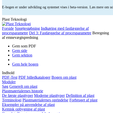
E-bogen er under udvikling og systemet vises i beta-version. Læs mere om 
Plast Teknologi
Forside
Sprøjtestøbning
Indkøring med fastlæggelse af
procesparametre
Del 3: Fastlæggelse af procesparametre
Beregning
af emnevægtspredning
Gem som PDF
Gem side
Gem sektion
Gem hele bogen
Indhold
PDF-Test
PDF billedkataloger
Bogen om plast
Moduler
Søg
Generelt om plast
Plastmaterialernes historie
De første plasttyper
Moderne plasttyper
Definition af plast
Terminologi
Plastmaterialernes oprindelse
Forbruget af plast
Eksempler på anvendelse af plast
Kemisk opbygning af plast