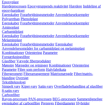
Epoxyplast
Hærdeprocessen
Epoxygruppends reaktivitet
Hærdere
Inddeling af
epoxyharpikser
Egenskaber
Forarbejdningsmetoder
Anvendelseseksempler
Polyurethan
Phenolplast
Egenskaber
Forarbejdningsmetoder
Anvendelseseksempler
Aminoplast
Carbamidplast
Egenskaber
Forarbejdningsmetoder
Anvendelseseksempler
Melaminplast
Egenskaber
Forarbejdningsmetoder
Egenskaber
Anvendelsesområder for carbamidplast og melaminplast
Kombinationer
Orientering
Parametre
Forstærkningsfibre
Glasfiber
Vævede fiberprodukter
Mønstre
Mængder og retninger
Kombinationer
Orientering
Parametre
Fibre som preform
Halvfabrikata
Fibergeometri
Fiberarrangement
Matrixmængde
Fiber/matrix-
blanding
Oversigt
Tekstilteknologi
Simpelt væv
Kiper-væv
Satin-væv
Overfladebehandling af glasfiber
8-satin-væv
Carbonfiber
Rayon-processen
PAN-processen
BEG-processen
Sammenlignelige
egenskaber af carbonfibre
Prepregs
Fiberdiameter
Hybrider