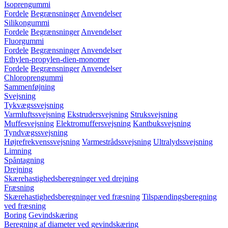
Isoprengummi
Fordele
Begrænsninger
Anvendelser
Silikongummi
Fordele
Begrænsninger
Anvendelser
Fluorgummi
Fordele
Begrænsninger
Anvendelser
Ethylen-propylen-dien-monomer
Fordele
Begrænsninger
Anvendelser
Chloroprengummi
Sammenføjning
Svejsning
Tykvægssvejsning
Varmluftssvejsning
Ekstrudersvejsning
Struksvejsning
Muffesvejsning
Elektromuffersvejsning
Kantbuksvejsning
Tyndvægssvejsning
Højrefrekvenssvejsning
Varmestrådssvejsning
Ultralydssvejsning
Limning
Spåntagning
Drejning
Skærehastighedsberegninger ved drejning
Fræsning
Skærehastighedsberegninger ved fræsning
Tilspændingsberegning
ved fræsning
Boring
Gevindskæring
Beregning af diameter ved gevindskæring