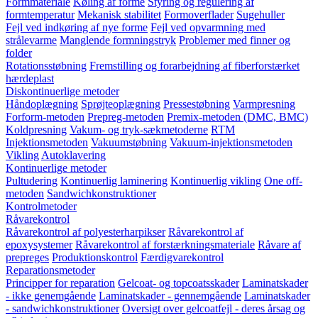
Formmateriale
Køling af forme
Styring og regulering af
formtemperatur
Mekanisk stabilitet
Formoverflader
Sugehuller
Fejl ved indkøring af nye forme
Fejl ved opvarmning med
strålevarme
Manglende formningstryk
Problemer med finner og
folder
Rotationsstøbning
Fremstilling og forarbejdning af fiberforstærket
hærdeplast
Diskontinuerlige metoder
Håndoplægning
Sprøjteoplægning
Pressestøbning
Varmpresning
Forform-metoden
Prepreg-metoden
Premix-metoden (DMC, BMC)
Koldpresning
Vakum- og tryk-sækmetoderne
RTM
Injektionsmetoden
Vakuumstøbning
Vakuum-injektionsmetoden
Vikling
Autoklavering
Kontinuerlige metoder
Pultudering
Kontinuerlig laminering
Kontinuerlig vikling
One off-
metoden
Sandwichkonstruktioner
Kontrolmetoder
Råvarekontrol
Råvarekontrol af polyesterharpikser
Råvarekontrol af
epoxysystemer
Råvarekontrol af forstærkningsmateriale
Råvare af
prepreges
Produktionskontrol
Færdigvarekontrol
Reparationsmetoder
Principper for reparation
Gelcoat- og topcoatsskader
Laminatskader
- ikke genemgående
Laminatskader - gennemgående
Laminatskader
- sandwichkonstruktioner
Oversigt over gelcoatfejl - deres årsag og