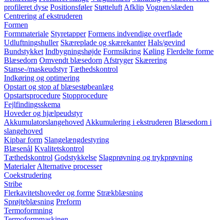
profileret dyse
Positionsføler
Støtteluft
Afklip
Vognen/slæden
Centrering af ekstruderen
Formen
Formmateriale
Styretapper
Formens indvendige overflade
Udluftningshuller
Skæreplade og skærekanter
Hals/gevind
Bundstykket
Indbygningshøjde
Formsikring
Køling
Flerdelte forme
Blæsedorn
Omvendt blæsedorn
Afstryger
Skærering
Stanse-/maskeudstyr
Tæthedskontrol
Indkøring og optimering
Opstart og stop af blæsestøbeanlæg
Opstartsprocedure
Stopprocedure
Fejlfindingsskema
Hoveder og hjælpeudstyr
Akkumulatorslangehoved
Akkumulering i ekstruderen
Blæsedorn i
slangehoved
Kipbar form
Slangelængdestyring
Blæsenål
Kvalitetskontrol
Tæthedskontrol
Godstykkelse
Slagprøvning og trykprøvning
Materialer
Alternative processer
Coekstrudering
Stribe
Flerkavitetshoveder og forme
Strækblæsning
Sprøjteblæsning
Preform
Termoformning
Termoformmaskinen