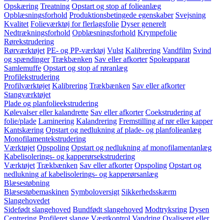
Opskæring
Treatning
Opstart og stop af folieanlæg
Opblæsningsforhold
Produktionsbetingede egenskaber
Svejsning
Kvalitet
Folieværktøj for flerlagsfolie
Dyser generelt
Nedtrækningsforhold
Opblæsningsforhold
Krympefolie
Rørekstrudering
Rørværktøjet
PE- og PP-værktøj
Vulst
Kalibrering
Vandfilm
Svind
og spændinger
Trækbænken
Sav eller afkorter
Spoleapparat
Samlemuffe
Opstart og stop af røranlæg
Profilekstrudering
Profilværktøjet
Kalibrering
Trækbænken
Sav eller afkorter
Stangværktøjet
Plade og planfolieekstrudering
Kølevalser eller kalandrette
Sav eller afkorter
Coekstrudering af
folie/plade
Laminering
Kalandrering
Fremstilling af rør eller kapper
Kantskæring
Opstart og nedlukning af plade- og planfolieanlæg
Monofilamentekstrudering
Værktøjet
Opspoling
Opstart og nedlukning af monofilamentanlæg
Kabelisolerings- og kapperørsekstrudering
Værktøjet
Trækbænken
Sav eller afkorter
Opspoling
Opstart og
nedlukning af kabelisolerings- og kapperørsanlæg
Blæsestøbning
Blæsestøbemaskinen
Symboloversigt
Sikkerhedsskærm
Slangehovedet
Sidefødt slangehoved
Bundfødt slangehoved
Modtryksring
Dysen
Centrering
Profileret slange
Vægtkontrol
Vandring
Ovaliseret eller