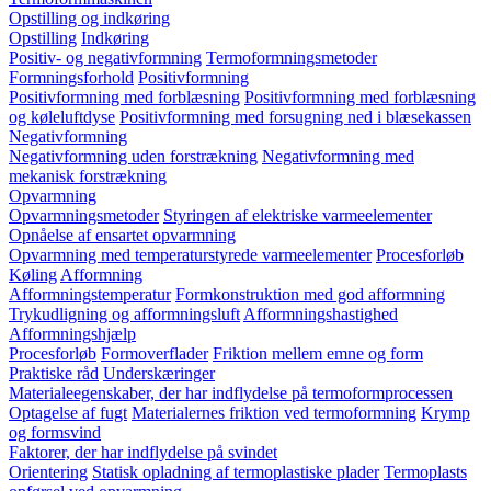
Opstilling og indkøring
Opstilling
Indkøring
Positiv- og negativformning
Termoformningsmetoder
Formningsforhold
Positivformning
Positivformning med forblæsning
Positivformning med forblæsning
og køleluftdyse
Positivformning med forsugning ned i blæsekassen
Negativformning
Negativformning uden forstrækning
Negativformning med
mekanisk forstrækning
Opvarmning
Opvarmningsmetoder
Styringen af elektriske varmeelementer
Opnåelse af ensartet opvarmning
Opvarmning med temperaturstyrede varmeelementer
Procesforløb
Køling
Afformning
Afformningstemperatur
Formkonstruktion med god afformning
Trykudligning og afformningsluft
Afformningshastighed
Afformningshjælp
Procesforløb
Formoverflader
Friktion mellem emne og form
Praktiske råd
Underskæringer
Materialeegenskaber, der har indflydelse på termoformprocessen
Optagelse af fugt
Materialernes friktion ved termoformning
Krymp
og formsvind
Faktorer, der har indflydelse på svindet
Orientering
Statisk opladning af termoplastiske plader
Termoplasts