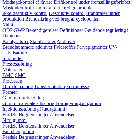
Modtagekontrol af råvare
Driftkontrol under fremstillingsforløbet
Maskinkontrol
Kontrol af det færdige produkt
Ikke-destruktiv kontrol
Destruktiv kontrol
Brandfarer under
produktion
Brandsikring ved brug af cyclopentan
Miljø
ODP
GWP
Bekendtgørelser
Definitioner
Gældende regulering i
Danmark
Katalysatorer
Stabilisatorer
Additiver
Brandhæmmere additiver
Fyldstoffer
Farvepigmenter
UV-
stabilisatorer
Slipmidler
Pressestøbning
Materialer
BMC
SMC
Processen
Direkte metode
Transfermtoden
Formpresse
Formen
Gummiforarbejdning
Gummimaterialets historie
Formgivning af gummi
Injektionsstøbning
Naturgummi
Fordele
Begrænsninger
Anvendelser
Nitrilgummi
Fordele
Begrænsninger
Anvendelser
Butadiengummi
Fordele
Begrænsninger
Anvendelser