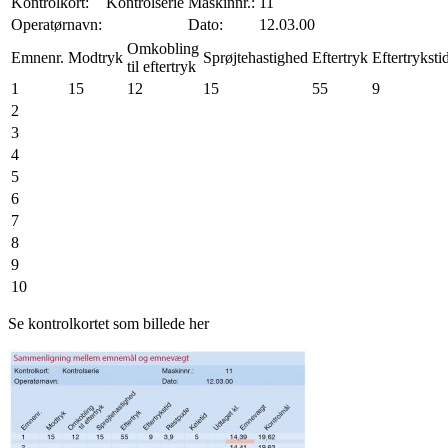
Kontrolkort:
Kontrolserie
Maskinnr.:
11
Operatørnavn:
Dato:
12.03.00
Omkobling
Emnenr.
Modtryk
Sprøjtehastighed
Eftertryk
Eftertryksti
til eftertryk
1
15
12
15
55
9
2
3
4
5
6
7
8
9
10
Se kontrolkortet som billede her