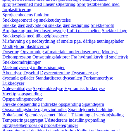
sprøjtestbeenhed med lineær søjleføring
Sprøjtestøbeenhed med
forplastificering
Sprøjteenhedens funktion
Snekkegeometri og snekkeudnyttelse
Snekke-gængedybde og snekke-gængestigning
Snekkeprofil
Brugbare og mulige doseringsveje
Luft i plastsmelten
Snekkeslitage
Snekkespids med tilbageløbsspærre
Misfarvning og nedbrydning af smelte pga. dårlige tætningsplader
Modtryk og plastificering
Dosering
Opvarmning af materialet under doseringen
Modtryk
Dekompression
Omsætningsfaktorer
Fra hydrauliktryk til smeltetryk
Snekkeomdrejninger
Maskindyser og indløbsbøsninger
Åben dyse
Dysehul
Dysecentrereing
Dyseanlæg og
dyseanlægsflader
Standardiseret dyseanlæg
Forkammerdyse
Lukkedyser
Nåleventilsdyse
Skydelukkedyse
Hydraulisk lukkedyse
Værktøjsopspænding
Opspændingsmetoder
Direkte opspænding
Indirekte opspænding
Spændejern
Opspændingsbolte og gevindhuller
Spændejernets hældning
Boltafstand
Spændesystemet "Ideal"
Tilslutning af værktøjskøling
Tempereringsaggregat
Udstøderens indstilling/opmåling
Sprøjtestøbeproces og procesberegninger
Beregninger af deltider i et cyklusforløb
Køling og beregning af