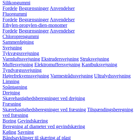
Silikongummi
Fordele
Begrænsninger
Anvendelser
Fluorgummi
Fordele
Begrænsninger
Anvendelser
Ethylen-propylen-dien-monomer
Fordele
Begrænsninger
Anvendelser
Chloroprengummi
Sammenføjning
Svejsning
Tykvægssvejsning
Varmluftssvejsning
Ekstrudersvejsning
Struksvejsning
Muffesvejsning
Elektromuffersvejsning
Kantbuksvejsning
Tyndvægssvejsning
Højrefrekvenssvejsning
Varmestrådssvejsning
Ultralydssvejsning
Limning
Spåntagning
Drejning
Skærehastighedsberegninger ved drejning
Fræsning
Skærehastighedsberegninger ved fræsning
Tilspændingsberegning
ved fræsning
Boring
Gevindskæring
Beregning af diameter ved gevindskæring
Køling
Savning
Båndsavklinger til skæring af plast