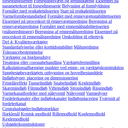
forseglingsserien
Forseglingsvægt og genindkøring
Eksempel på
parameterkort til forseglingsserie
Belysning af formfyldning
Formålet med restkøletidsserien
Start på restkøletidsserien
Varmeformbestandighed
Formålet med emnevægtsstabilitetsserien
Eksempel på proceskort til emnevægtspredning
Beregning af
emnevægtspredning
Formålet med emnemålstabilitetsserien
(målspredningen)
Beregning af emnemålspredning
Eksempel på
proceskort til emnemålspredning
Omkobling til eftertryk
Del 4: Kvalitetsværktøjer
Standardafvigelse eller korttidsstabilitet
Målspredning
Tolerancebestemmelse
Værktøjer og hjælpeudstyr
Treatning eller coronabehandling
Værktøjsfremstilling
Kalkulationsafhængige punkter ved emne- og værktøjskonstruktion
Sprøjtestøbeværktøjets opbygning og hovedbestanddele
Indløbstyper, placering og dimensionering
Fristråleeffekt
Tunnelindløb
Snabelindløb
Kegleindløb
Skærmindløb
Filmindløb
Vifteindløb
Stropindløb
Ringindløb
Varmekanalfordeler med nåleventil
Nåleventil
Varmedyser
Fordelerkanaler eller indløbskanaler
Indløbsplacering
Tværsnit af
fordelerkanal
Centraludstøder/indløbstrækker
Hæklenål
Konisk modhold
Rillemodhold
Kuglemodhold
Keglemodhold
Udstøderkonstruktioner