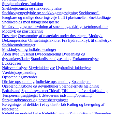
Sprøjteenhedens funktion
Snekkegeometri og snekkeudnyttelse
Snekke-gængedybde og snekke-gængestigning
Snekkeprofil
Brugbare og mulige doseringsveje
Luft i plastsmelten
Snekkeslitage
Snekkespids med tilbageløbsspærre
Misfarvning og nedbrydning af smelte pga. dårlige tætningsplader
Modtryk og plastificering
Dosering
Opvarmning af materialet under doseringen
Modtryk
Dekompression
Omsætningsfaktorer
Fra hydrauliktryk til smeltetryk
Snekkeomdrejninger
Maskindyser og indløbsbøsninger
Åben dyse
Dysehul
Dysecentrereing
Dyseanlæg og
dyseanlægsflader
Standardiseret dyseanlæg
Forkammerdyse
Lukkedyser
Nåleventilsdyse
Skydelukkedyse
Hydraulisk lukkedyse
Værktøjsopspænding
Opspændingsmetoder
Direkte opspænding
Indirekte opspænding
Spændejern
Opspændingsbolte og gevindhuller
Spændejernets hældning
Boltafstand
Spændesystemet "Ideal"
Tilslutning af værktøjskøling
Tempereringsaggregat
Udstøderens indstilling/opmåling
Sprøjtestøbeproces og procesberegninger
Beregninger af deltider i et cyklusforløb
Køling og beregning af
restkøletid
Køletid og godstykkelse
Køletidsdiagram
Køletidsformel
Beregning