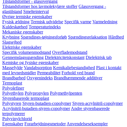
Tilstandsformer - glasovergang
Tilstandsformer hos lavmolekylære stoffer
Glasovergang -
glastilstand
Smelteinterval
Øvrige termiske egenskaber
Fysisk ældning
Termisk udvidelse
Specifik varme
Varmeledning
Kuldeskørhed
Temperaturindeks
Mekaniske egenskaber
Krybning
Spændings-tøjningsforløb
Spændingsrelaksation
Hårdhed
Slagsejhed
Elektriske egenskaber
Specifik volumenmodstand
Overflademodstand
Gennemslagsspænding
Dielektricitetskonstant
Dielektrisk tab
Kemiske og fysiske egenskaber
Massefylde
Vandabsorption
Kemikaliebestandighed
Plast i kontakt
med levnedsmidler
Permeabilitet
Forhold ved brand
Brandbarhed
Oxygenindeks
Brandhæmmende additiver
Termoplast
Polyolefiner
Polyethylen
Polypropylen
Polymethylpenten
Styrenbaserede termoplast
Polystyren
Styren-butadien-copolymer
Styren-acrylnitril-copolymer
Acrylnitril-butadien-styren-copolymer
Andre styrenbaserede
terpolymerer
Polyvinylchlorid
Egenskaber
Forarbejdningsmetoder
Anvendelseseksempler