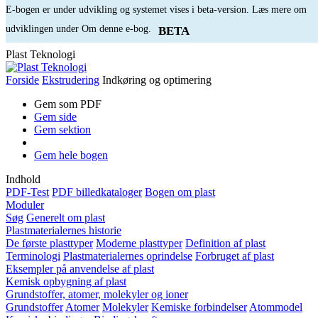
E-bogen er under udvikling og systemet vises i beta-version. Læs mere om
udviklingen under Om denne e-bog.
BETA
Plast Teknologi
Forside
Ekstrudering
Indkøring og optimering
Gem som PDF
Gem side
Gem sektion
Gem hele bogen
Indhold
PDF-Test
PDF billedkataloger
Bogen om plast
Moduler
Søg
Generelt om plast
Plastmaterialernes historie
De første plasttyper
Moderne plasttyper
Definition af plast
Terminologi
Plastmaterialernes oprindelse
Forbruget af plast
Eksempler på anvendelse af plast
Kemisk opbygning af plast
Grundstoffer, atomer, molekyler og ioner
Grundstoffer
Atomer
Molekyler
Kemiske forbindelser
Atommodel