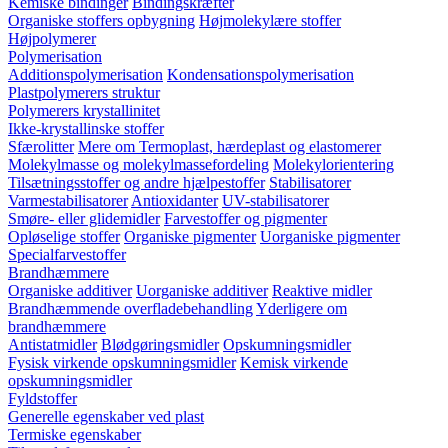
Kemiske bindinger
Bindingskræfter
Organiske stoffers opbygning
Højmolekylære stoffer
Højpolymerer
Polymerisation
Additionspolymerisation
Kondensationspolymerisation
Plastpolymerers struktur
Polymerers krystallinitet
Ikke-krystallinske stoffer
Sfærolitter
Mere om Termoplast, hærdeplast og elastomerer
Molekylmasse og molekylmassefordeling
Molekylorientering
Tilsætningsstoffer og andre hjælpestoffer
Stabilisatorer
Varmestabilisatorer
Antioxidanter
UV-stabilisatorer
Smøre- eller glidemidler
Farvestoffer og pigmenter
Opløselige stoffer
Organiske pigmenter
Uorganiske pigmenter
Specialfarvestoffer
Brandhæmmere
Organiske additiver
Uorganiske additiver
Reaktive midler
Brandhæmmende overfladebehandling
Yderligere om
brandhæmmere
Antistatmidler
Blødgøringsmidler
Opskumningsmidler
Fysisk virkende opskumningsmidler
Kemisk virkende
opskumningsmidler
Fyldstoffer
Generelle egenskaber ved plast
Termiske egenskaber