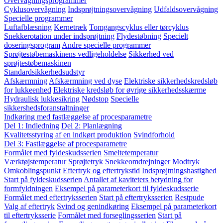
Overvågningsprogrammer
Cyklusovervågning
Indsprøjtningsovervågning
Udfaldsovervågning
Specielle programmer
Luftafblæsning
Kernetræk
Tomgangscyklus eller tørcyklus
Snekkerotation under indsprøjtning
Flydestøbning
Specielt
doseringsprogram
Andre specielle programmer
Sprøjtestøbemaskinens vedligeholdelse
Sikkerhed ved
sprøjtestøbemaskinen
Standardsikkerhedsudstyr
Afskærmning
Afskærmning ved dyse
Elektriske sikkerhedskredsløb
for lukkeenhed
Elektriske kredsløb for øvrige sikkerhedsskærme
Hydraulisk lukkesikring
Nødstop
Specielle
sikkershedsforanstaltninger
Indkøring med fastlæggelse af procesparametre
Del 1: Indledning
Del 2: Planlægning
Kvalitetsstyring af en indkørt produktion
Svindforhold
Del 3: Fastlæggelse af procesparametre
Formålet med fyldeskudsserien
Smeltetemperatur
Værktøjstemperatur
Sprøjtetryk
Snekkeomdrejninger
Modtryk
Omkoblingspunkt
Eftertryk og eftertrykstid
Indsprøjtningshastighed
Start på fyldeskudsserien
Antallet af kaviteters betydning for
formfyldningen
Eksempel på parameterkort til fyldeskudsserie
Formålet med eftertryksserien
Start på eftertryksserien
Restpude
Valg af eftertryk
Svind og genindkøring
Eksempel på parameterkort
til eftertryksserie
Formålet med forseglingsserien
Start på