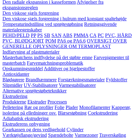
Den radiale ekspansion i kasseformen
Afvigelser fra
ekspansionsreglen
Den viskose sjæls forgrening
Den viskose sjæls forgrening i hulrum med konstant spaltehøjde
Temperaturindstilling ved sprøjtestøbning
Retningsgivende
materialeegenskaber
PEHD/PELD
PP
PS
SB
SAN
ABS
PMMA
CA
PC
PVC, HÅRD
PVC, BLØDGJORT
POM
PA6 og PA6.6
OVERSIGT OVER
GENERELLE OPLYSNINGER OM TERMOPLAST
Indfarvning af plastmaterialer
Masterbatchens indflydelse på det støbte emne
Farvepigmenter til
masterbatch
Farvematchningsproblematik
Opskumningsmiddel
Additiver og hjælpestoffer
Antioxidanter
Blødgørere
Brandhæmmere
Forstærkningsmaterialer
Fyldstoffer
Slipmidler
UV-Stabilisatorer
Varmestabilisatorer
Alternative sprøjtestøbeteknikker
Ekstrudering
Produkterne
Ekstruder
Processen
Pelletering
Rør og profiler
Folie
Plader
Monofilamenter
Kapperør,
isolering på elledninger osv.
Blæsestøbning
Coekstrudering
Adiabatisk ekstrudering
Ekstruderens opbygning
Gearkassen og dens vedligehold
Cylinder
Værktøjsflange/gevind
Spændebolte
Varmezoner
Traverskøling