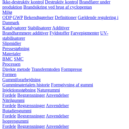
Ikke-destruktiv kontrol
Destruktiv kontrol
Brandfarer under
produktion
Brandsikring ved brug af cyclopentan
Miljø
ODP
GWP
Bekendtgørelser
Definitioner
Gældende regulering i
Danmark
Katalysatorer
Stabilisatorer
Additiver
Brandhæmmere additiver
Fyldstoffer
Farvepigmenter
UV-
stabilisatorer
Slipmidler
Pressestøbning
Materialer
BMC
SMC
Processen
Direkte metode
Transfermtoden
Formpresse
Formen
Gummiforarbejdning
Gummimaterialets historie
Formgivning af gummi
Injektionsstøbning
Naturgummi
Fordele
Begrænsninger
Anvendelser
Nitrilgummi
Fordele
Begrænsninger
Anvendelser
Butadiengummi
Fordele
Begrænsninger
Anvendelser
Isoprengummi
Fordele
Begrænsninger
Anvendelser