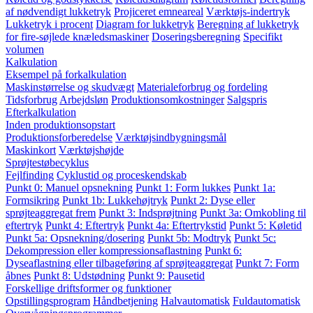
af nødvendigt lukketryk
Projiceret emneareal
Værktøjs-indertryk
Lukketryk i procent
Diagram for lukketryk
Beregning af lukketryk
for fire-søjlede knæledsmaskiner
Doseringsberegning
Specifikt
volumen
Kalkulation
Eksempel på forkalkulation
Maskinstørrelse og skudvægt
Materialeforbrug og fordeling
Tidsforbrug
Arbejdsløn
Produktionsomkostninger
Salgspris
Efterkalkulation
Inden produktionsopstart
Produktionsforberedelse
Værktøjsindbygningsmål
Maskinkort
Værktøjshøjde
Sprøjtestøbecyklus
Fejlfinding
Cyklustid og proceskendskab
Punkt 0: Manuel opsnekning
Punkt 1: Form lukkes
Punkt 1a:
Formsikring
Punkt 1b: Lukkehøjtryk
Punkt 2: Dyse eller
sprøjteaggregat frem
Punkt 3: Indsprøjtning
Punkt 3a: Omkobling til
eftertryk
Punkt 4: Eftertryk
Punkt 4a: Eftertrykstid
Punkt 5: Køletid
Punkt 5a: Opsnekning/dosering
Punkt 5b: Modtryk
Punkt 5c:
Dekompression eller kompressionsaflastning
Punkt 6:
Dyseaflastning eller tilbageføring af sprøjteaggregat
Punkt 7: Form
åbnes
Punkt 8: Udstødning
Punkt 9: Pausetid
Forskellige driftsformer og funktioner
Opstillingsprogram
Håndbetjening
Halvautomatisk
Fuldautomatisk