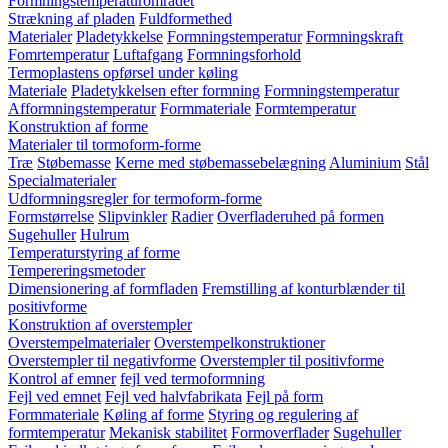
Formningstemperaturområdet
Strækning af pladen
Fuldformethed
Materialer
Pladetykkelse
Formningstemperatur
Formningskraft
Fomrtemperatur
Luftafgang
Formningsforhold
Termoplastens opførsel under køling
Materiale
Pladetykkelsen efter formning
Formningstemperatur
Afformningstemperatur
Formmateriale
Formtemperatur
Konstruktion af forme
Materialer til tormoform-forme
Træ
Støbemasse
Kerne med støbemassebelægning
Aluminium
Stål
Specialmaterialer
Udformningsregler for termoform-forme
Formstørrelse
Slipvinkler
Radier
Overfladeruhed på formen
Sugehuller
Hulrum
Temperaturstyring af forme
Tempereringsmetoder
Dimensionering af formfladen
Fremstilling af konturblænder til
positivforme
Konstruktion af overstempler
Overstempelmaterialer
Overstempelkonstruktioner
Overstempler til negativforme
Overstempler til positivforme
Kontrol af emner
fejl ved termoformning
Fejl ved emnet
Fejl ved halvfabrikata
Fejl på form
Formmateriale
Køling af forme
Styring og regulering af
formtemperatur
Mekanisk stabilitet
Formoverflader
Sugehuller