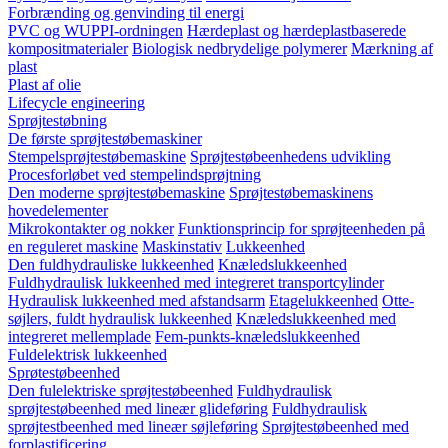
Forbrænding og genvinding til energi
PVC og WUPPI-ordningen
Hærdeplast og hærdeplastbaserede
kompositmaterialer
Biologisk nedbrydelige polymerer
Mærkning af
plast
Plast af olie
Lifecycle engineering
Sprøjtestøbning
De første sprøjtestøbemaskiner
Stempelsprøjtestøbemaskine
Sprøjtestøbeenhedens udvikling
Procesforløbet ved stempelindsprøjtning
Den moderne sprøjtestøbemaskine
Sprøjtestøbemaskinens
hovedelementer
Mikrokontakter og nokker
Funktionsprincip for sprøjteenheden på
en reguleret maskine
Maskinstativ
Lukkeenhed
Den fuldhydrauliske lukkeenhed
Knæledslukkeenhed
Fuldhydraulisk lukkeenhed med integreret transportcylinder
Hydraulisk lukkeenhed med afstandsarm
Etagelukkeenhed
Otte-
søjlers, fuldt hydraulisk lukkeenhed
Knæledslukkeenhed med
integreret mellemplade
Fem-punkts-knæledslukkeenhed
Fuldelektrisk lukkeenhed
Sprøtestøbeenhed
Den fulelektriske sprøjtestøbeenhed
Fuldhydraulisk
sprøjtestøbeenhed med lineær glideføring
Fuldhydraulisk
sprøjtestbeenhed med lineær søjleføring
Sprøjtestøbeenhed med
forplastificering