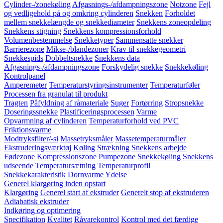
Cylinder-/zonekøling
Afgasnings-/afdampningszone
Notzone
Fejl
og vedligehold på og omkring cylinderen
Snekken
Forholdet
mellem snekkelængde og snekkediameter
Snekkens zoneopdeling
Snekkens stigning
Snekkens kompressionsforhold
Volumenbestemmelse
Snekketyper
Sammensatte snekker
Barrierezone
Mikse-/blandezoner
Krav til snekkegeometri
Snekkespids
Dobbeltsnekke
Snekkens data
Afgasnings-/afdampningszone
Forskydelig snekke
Snekkekøling
Kontrolpanel
Amperemeter
Temperaturstyringsinstrumenter
Temperaturføler
Processen fra granulat til produkt
Tragten
Påfyldning af råmateriale
Suger
Fortørring
Stropsnekke
Doseringssnekke
Plastificeringsprocessen
Varme
Opvarmning af cylinderen
Temperaturforhold ved PVC
Friktionsvarme
Modtryksfilter/-si
Massetryksmåler
Massetemperaturmåler
Ekstruderingsværktøj
Køling
Strækning
Snekkens arbejde
Fødezone
Kompressionszone
Pumpezone
Snekkekøling
Snekkens
udseende
Temperatursætning
Temperaturprofil
Snekkekarakteristik
Dornvarme
Ydelse
Generel klargøring inden opstart
Klargøring
Generel start af ekstruder
Generelt stop af ekstruderen
Adiabatisk ekstruder
Indkøring og optimering
Specifikation
Kvalitet
Råvarekontrol
Kontrol med det færdige