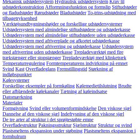
Mekanisk udstødersystem
Hydraulisk udstødersystem
Krav til
udstøderkonstruktion
Afformningsfunktion og formslip
Stiftudstøder
og fladudstøder
Rørudstøder
Bladudstøder
To-trins-udstødning med
tilbagetryksenhed
Værktøjsundbygningshøjder og forskellige udstødersystemer
Udstødersystem med almindelige stiftudstødere og udstøderkasse
Udstødersystem med almindelige stiftudstødere uden udstøderkasse
Udstødersystem med afriverplade og afkortet udstøderkasse
Udstødersystem med afriverring og udstøderkasse
Udstødersystem
med afriverring uden udstøderkasse
Trepladeværktøj med fire
trækstænger eller stopstænger
Trepladeværktøj med klinketræk
Temperaturregulering
Formtemperaturens indvirkning på emnet
Svind
Kast
Overfladeglans
Fremstillingstid
Størkning af
indløbspunktet
Kølesystemer
Forskellige eksempler på formkøling
Kølemedietilslutning
Brudte
eller afblændede kølekanaler
Tætning af køleindsatse
Datomærkning
Materialer
Formgivning
Svind eller volumenformindskelse
Den viskose sjæl
Dannelse af den viskose sjæl
Indefrysning af den viskose sjæl
De tre arter af struktur i det sprøjtestøbte emne
Overfladestruktur
Pakningsstruktur
Sjælstruktur
Struktur og svind
Plastsmeltens ekspansion under støbning
Plastsmeltens ekspansion i
formhulrum