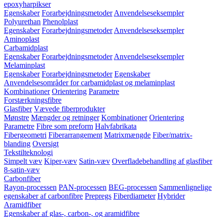
epoxyharpikser
Egenskaber
Forarbejdningsmetoder
Anvendelseseksempler
Polyurethan
Phenolplast
Egenskaber
Forarbejdningsmetoder
Anvendelseseksempler
Aminoplast
Carbamidplast
Egenskaber
Forarbejdningsmetoder
Anvendelseseksempler
Melaminplast
Egenskaber
Forarbejdningsmetoder
Egenskaber
Anvendelsesområder for carbamidplast og melaminplast
Kombinationer
Orientering
Parametre
Forstærkningsfibre
Glasfiber
Vævede fiberprodukter
Mønstre
Mængder og retninger
Kombinationer
Orientering
Parametre
Fibre som preform
Halvfabrikata
Fibergeometri
Fiberarrangement
Matrixmængde
Fiber/matrix-
blanding
Oversigt
Tekstilteknologi
Simpelt væv
Kiper-væv
Satin-væv
Overfladebehandling af glasfiber
8-satin-væv
Carbonfiber
Rayon-processen
PAN-processen
BEG-processen
Sammenlignelige
egenskaber af carbonfibre
Prepregs
Fiberdiameter
Hybrider
Aramidfiber
Egenskaber af glas-, carbon-, og aramidfibre