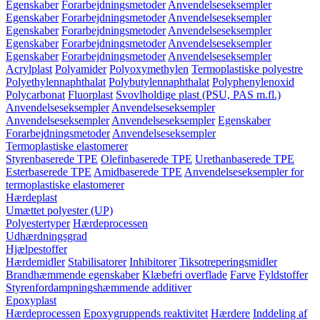
Egenskaber
Forarbejdningsmetoder
Anvendelseseksempler
Egenskaber
Forarbejdningsmetoder
Anvendelseseksempler
Egenskaber
Forarbejdningsmetoder
Anvendelseseksempler
Egenskaber
Forarbejdningsmetoder
Anvendelseseksempler
Egenskaber
Forarbejdningsmetoder
Anvendelseseksempler
Acrylplast
Polyamider
Polyoxymethylen
Termoplastiske polyestre
Polyethylennaphthalat
Polybutylennaphthalat
Polyphenylenoxid
Polycarbonat
Fluorplast
Svovlholdige plast (PSU, PAS m.fl.)
Anvendelseseksempler
Anvendelseseksempler
Anvendelseseksempler
Anvendelseseksempler
Egenskaber
Forarbejdningsmetoder
Anvendelseseksempler
Termoplastiske elastomerer
Styrenbaserede TPE
Olefinbaserede TPE
Urethanbaserede TPE
Esterbaserede TPE
Amidbaserede TPE
Anvendelseseksempler for
termoplastiske elastomerer
Hærdeplast
Umættet polyester (UP)
Polyestertyper
Hærdeprocessen
Udhærdningsgrad
Hjælpestoffer
Hærdemidler
Stabilisatorer
Inhibitorer
Tiksotreperingsmidler
Brandhæmmende egenskaber
Klæbefri overflade
Farve
Fyldstoffer
Styrenfordampningshæmmende additiver
Epoxyplast
Hærdeprocessen
Epoxygruppends reaktivitet
Hærdere
Inddeling af