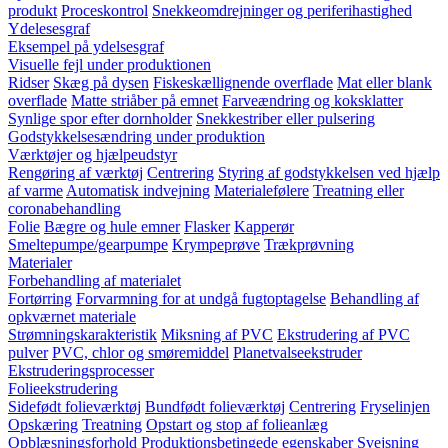
produkt
Proceskontrol
Snekkeomdrejninger og periferihastighed
Ydelesesgraf
Eksempel på ydelsesgraf
Visuelle fejl under produktionen
Ridser
Skæg på dysen
Fiskeskællignende overflade
Mat eller blank
overflade
Matte striåber på emnet
Farveændring og koksklatter
Synlige spor efter dornholder
Snekkestriber eller pulsering
Godstykkelsesændring under produktion
Værktøjer og hjælpeudstyr
Rengøring af værktøj
Centrering
Styring af godstykkelsen ved hjælp
af varme
Automatisk indvejning
Materialefølere
Treatning eller
coronabehandling
Folie
Bægre og hule emner
Flasker
Kapperør
Smeltepumpe/gearpumpe
Krympeprøve
Trækprøvning
Materialer
Forbehandling af materialet
Fortørring
Forvarmning for at undgå fugtoptagelse
Behandling af
opkværnet materiale
Strømningskarakteristik
Miksning af PVC
Ekstrudering af PVC
pulver
PVC, chlor og smøremiddel
Planetvalseekstruder
Ekstruderingsprocesser
Folieekstrudering
Sidefødt folieværktøj
Bundfødt folieværktøj
Centrering
Fryselinjen
Opskæring
Treatning
Opstart og stop af folieanlæg
Opblæsningsforhold
Produktionsbetingede egenskaber
Svejsning