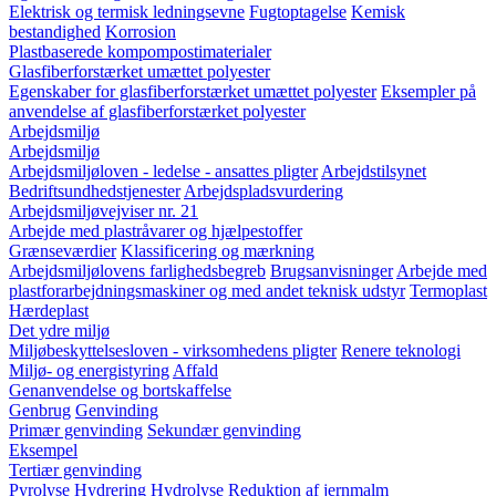
Elektrisk og termisk ledningsevne
Fugtoptagelse
Kemisk
bestandighed
Korrosion
Plastbaserede kompompostimaterialer
Glasfiberforstærket umættet polyester
Egenskaber for glasfiberforstærket umættet polyester
Eksempler på
anvendelse af glasfiberforstærket polyester
Arbejdsmiljø
Arbejdsmiljø
Arbejdsmiljøloven - ledelse - ansattes pligter
Arbejdstilsynet
Bedriftsundhedstjenester
Arbejdspladsvurdering
Arbejdsmiljøvejviser nr. 21
Arbejde med plastråvarer og hjælpestoffer
Grænseværdier
Klassificering og mærkning
Arbejdsmiljølovens farlighedsbegreb
Brugsanvisninger
Arbejde med
plastforarbejdningsmaskiner og med andet teknisk udstyr
Termoplast
Hærdeplast
Det ydre miljø
Miljøbeskyttelsesloven - virksomhedens pligter
Renere teknologi
Miljø- og energistyring
Affald
Genanvendelse og bortskaffelse
Genbrug
Genvinding
Primær genvinding
Sekundær genvinding
Eksempel
Tertiær genvinding
Pyrolyse
Hydrering
Hydrolyse
Reduktion af jernmalm