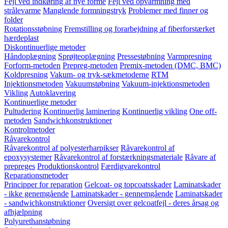
Fejl ved indkøring af nye forme
Fejl ved opvarmning med
strålevarme
Manglende formningstryk
Problemer med finner og
folder
Rotationsstøbning
Fremstilling og forarbejdning af fiberforstærket
hærdeplast
Diskontinuerlige metoder
Håndoplægning
Sprøjteoplægning
Pressestøbning
Varmpresning
Forform-metoden
Prepreg-metoden
Premix-metoden (DMC, BMC)
Koldpresning
Vakum- og tryk-sækmetoderne
RTM
Injektionsmetoden
Vakuumstøbning
Vakuum-injektionsmetoden
Vikling
Autoklavering
Kontinuerlige metoder
Pultudering
Kontinuerlig laminering
Kontinuerlig vikling
One off-
metoden
Sandwichkonstruktioner
Kontrolmetoder
Råvarekontrol
Råvarekontrol af polyesterharpikser
Råvarekontrol af
epoxysystemer
Råvarekontrol af forstærkningsmateriale
Råvare af
prepreges
Produktionskontrol
Færdigvarekontrol
Reparationsmetoder
Principper for reparation
Gelcoat- og topcoatsskader
Laminatskader
- ikke genemgående
Laminatskader - gennemgående
Laminatskader
- sandwichkonstruktioner
Oversigt over gelcoatfejl - deres årsag og
afhjælpning
Polyurethanstøbning