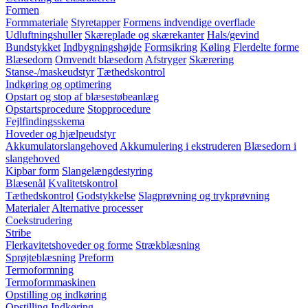
Formen
Formmateriale
Styretapper
Formens indvendige overflade
Udluftningshuller
Skæreplade og skærekanter
Hals/gevind
Bundstykket
Indbygningshøjde
Formsikring
Køling
Flerdelte forme
Blæsedorn
Omvendt blæsedorn
Afstryger
Skærering
Stanse-/maskeudstyr
Tæthedskontrol
Indkøring og optimering
Opstart og stop af blæsestøbeanlæg
Opstartsprocedure
Stopprocedure
Fejlfindingsskema
Hoveder og hjælpeudstyr
Akkumulatorslangehoved
Akkumulering i ekstruderen
Blæsedorn i
slangehoved
Kipbar form
Slangelængdestyring
Blæsenål
Kvalitetskontrol
Tæthedskontrol
Godstykkelse
Slagprøvning og trykprøvning
Materialer
Alternative processer
Coekstrudering
Stribe
Flerkavitetshoveder og forme
Strækblæsning
Sprøjteblæsning
Preform
Termoformning
Termoformmaskinen
Opstilling og indkøring
Opstilling
Indkøring