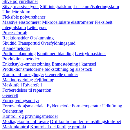
Stive polyurethaner
Stive, massive typer
Stift integralskum
Let skum/isoleringsskum
Ultralette skum
Fleksible polyurethaner
Massive elastromerer
Mikrocellulære elastromerer
Fleksibelt
integralskum
Lette typer
Processforløb
Reaktionstider
Opskumning
Skudtid
Transporttid
Overfyldningsgrad
Blandemetoder
Portionsblandning
Kontinuert blanding
Lavtrykmaskiner
Produktionsmetoder
Enkeltstyks-emnestøbning
Emnestøbning i karrusel
Produktionsmetoderne blokstøbning og slabstock
Kontrol af forseglinger
Generelle punkter
Makinopsætning
Fejlfinding
Maskinfejl
Råvarefejl
Forberedelser til reparation
Generelt
Formgivningsudstyr
Formværktøjsmaterialet
Fyldemetode
Formtemperatur
Udluftning
Orientering
Kontrol- og prøvningsmetoder
Modtagekontrol af råvare
Driftkontrol under fremstillingsforløbet
Maskinkontrol
Kontrol af det færdige produkt