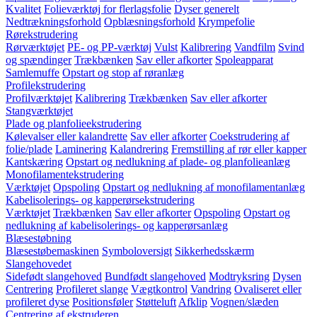
Kvalitet
Folieværktøj for flerlagsfolie
Dyser generelt
Nedtrækningsforhold
Opblæsningsforhold
Krympefolie
Rørekstrudering
Rørværktøjet
PE- og PP-værktøj
Vulst
Kalibrering
Vandfilm
Svind
og spændinger
Trækbænken
Sav eller afkorter
Spoleapparat
Samlemuffe
Opstart og stop af røranlæg
Profilekstrudering
Profilværktøjet
Kalibrering
Trækbænken
Sav eller afkorter
Stangværktøjet
Plade og planfolieekstrudering
Kølevalser eller kalandrette
Sav eller afkorter
Coekstrudering af
folie/plade
Laminering
Kalandrering
Fremstilling af rør eller kapper
Kantskæring
Opstart og nedlukning af plade- og planfolieanlæg
Monofilamentekstrudering
Værktøjet
Opspoling
Opstart og nedlukning af monofilamentanlæg
Kabelisolerings- og kapperørsekstrudering
Værktøjet
Trækbænken
Sav eller afkorter
Opspoling
Opstart og
nedlukning af kabelisolerings- og kapperørsanlæg
Blæsestøbning
Blæsestøbemaskinen
Symboloversigt
Sikkerhedsskærm
Slangehovedet
Sidefødt slangehoved
Bundfødt slangehoved
Modtryksring
Dysen
Centrering
Profileret slange
Vægtkontrol
Vandring
Ovaliseret eller
profileret dyse
Positionsføler
Støtteluft
Afklip
Vognen/slæden
Centrering af ekstruderen