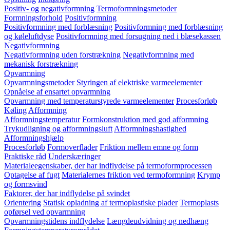
Positiv- og negativformning
Termoformningsmetoder
Formningsforhold
Positivformning
Positivformning med forblæsning
Positivformning med forblæsning
og køleluftdyse
Positivformning med forsugning ned i blæsekassen
Negativformning
Negativformning uden forstrækning
Negativformning med
mekanisk forstrækning
Opvarmning
Opvarmningsmetoder
Styringen af elektriske varmeelementer
Opnåelse af ensartet opvarmning
Opvarmning med temperaturstyrede varmeelementer
Procesforløb
Køling
Afformning
Afformningstemperatur
Formkonstruktion med god afformning
Trykudligning og afformningsluft
Afformningshastighed
Afformningshjælp
Procesforløb
Formoverflader
Friktion mellem emne og form
Praktiske råd
Underskæringer
Materialeegenskaber, der har indflydelse på termoformprocessen
Optagelse af fugt
Materialernes friktion ved termoformning
Krymp
og formsvind
Faktorer, der har indflydelse på svindet
Orientering
Statisk opladning af termoplastiske plader
Termoplasts
opførsel ved opvarmning
Opvarmningstidens indflydelse
Længdeudvidning og nedhæng