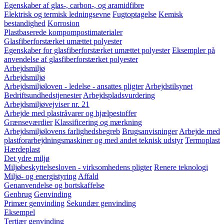
Egenskaber af glas-, carbon-, og aramidfibre
Elektrisk og termisk ledningsevne
Fugtoptagelse
Kemisk
bestandighed
Korrosion
Plastbaserede kompompostimaterialer
Glasfiberforstærket umættet polyester
Egenskaber for glasfiberforstærket umættet polyester
Eksempler på
anvendelse af glasfiberforstærket polyester
Arbejdsmiljø
Arbejdsmiljø
Arbejdsmiljøloven - ledelse - ansattes pligter
Arbejdstilsynet
Bedriftsundhedstjenester
Arbejdspladsvurdering
Arbejdsmiljøvejviser nr. 21
Arbejde med plastråvarer og hjælpestoffer
Grænseværdier
Klassificering og mærkning
Arbejdsmiljølovens farlighedsbegreb
Brugsanvisninger
Arbejde med
plastforarbejdningsmaskiner og med andet teknisk udstyr
Termoplast
Hærdeplast
Det ydre miljø
Miljøbeskyttelsesloven - virksomhedens pligter
Renere teknologi
Miljø- og energistyring
Affald
Genanvendelse og bortskaffelse
Genbrug
Genvinding
Primær genvinding
Sekundær genvinding
Eksempel
Tertiær genvinding