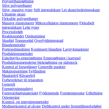
Polyurethanstøbning
Stive polyurethaner
Stive, massive typer
Stift integralskum
Let skum/isoleringsskum
Ultralette skum
Fleksible polyurethaner
Massive elastromerer
Mikrocellulære elastromerer
Fleksibelt
integralskum
Lette typer
Processforløb
Reaktionstider
Opskumning
Skudtid
Transporttid
Overfyldningsgrad
Blandemetoder
Portionsblandning
Kontinuert blanding
Lavtrykmaskiner
Produktionsmetoder
Enkeltstyks-emnestøbning
Emnestøbning i karrusel
Produktionsmetoderne blokstøbning og slabstock
Kontrol af forseglinger
Generelle punkter
Makinopsætning
Fejlfinding
Maskinfejl
Råvarefejl
Forberedelser til reparation
Generelt
Formgivningsudstyr
Formværktøjsmaterialet
Fyldemetode
Formtemperatur
Udluftning
Orientering
Kontrol- og prøvningsmetoder
Modtagekontrol af råvare
Driftkontrol under fremstillingsforløbet