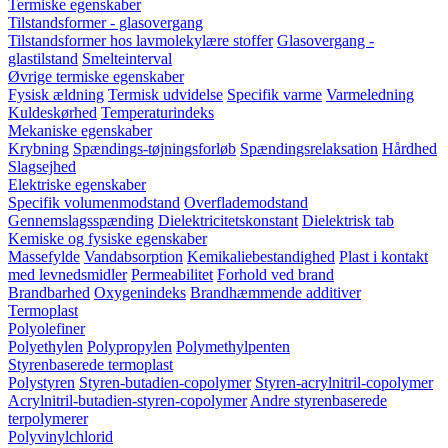
Termiske egenskaber
Tilstandsformer - glasovergang
Tilstandsformer hos lavmolekylære stoffer
Glasovergang -
glastilstand
Smelteinterval
Øvrige termiske egenskaber
Fysisk ældning
Termisk udvidelse
Specifik varme
Varmeledning
Kuldeskørhed
Temperaturindeks
Mekaniske egenskaber
Krybning
Spændings-tøjningsforløb
Spændingsrelaksation
Hårdhed
Slagsejhed
Elektriske egenskaber
Specifik volumenmodstand
Overflademodstand
Gennemslagsspænding
Dielektricitetskonstant
Dielektrisk tab
Kemiske og fysiske egenskaber
Massefylde
Vandabsorption
Kemikaliebestandighed
Plast i kontakt
med levnedsmidler
Permeabilitet
Forhold ved brand
Brandbarhed
Oxygenindeks
Brandhæmmende additiver
Termoplast
Polyolefiner
Polyethylen
Polypropylen
Polymethylpenten
Styrenbaserede termoplast
Polystyren
Styren-butadien-copolymer
Styren-acrylnitril-copolymer
Acrylnitril-butadien-styren-copolymer
Andre styrenbaserede
terpolymerer
Polyvinylchlorid