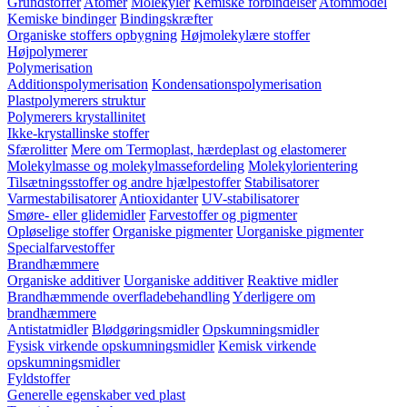
Grundstoffer
Atomer
Molekyler
Kemiske forbindelser
Atommodel
Kemiske bindinger
Bindingskræfter
Organiske stoffers opbygning
Højmolekylære stoffer
Højpolymerer
Polymerisation
Additionspolymerisation
Kondensationspolymerisation
Plastpolymerers struktur
Polymerers krystallinitet
Ikke-krystallinske stoffer
Sfærolitter
Mere om Termoplast, hærdeplast og elastomerer
Molekylmasse og molekylmassefordeling
Molekylorientering
Tilsætningsstoffer og andre hjælpestoffer
Stabilisatorer
Varmestabilisatorer
Antioxidanter
UV-stabilisatorer
Smøre- eller glidemidler
Farvestoffer og pigmenter
Opløselige stoffer
Organiske pigmenter
Uorganiske pigmenter
Specialfarvestoffer
Brandhæmmere
Organiske additiver
Uorganiske additiver
Reaktive midler
Brandhæmmende overfladebehandling
Yderligere om
brandhæmmere
Antistatmidler
Blødgøringsmidler
Opskumningsmidler
Fysisk virkende opskumningsmidler
Kemisk virkende
opskumningsmidler
Fyldstoffer
Generelle egenskaber ved plast