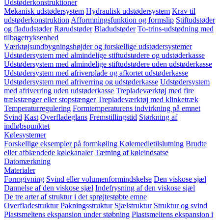
Udstøderkonstruktioner
Mekanisk udstødersystem
Hydraulisk udstødersystem
Krav til
udstøderkonstruktion
Afformningsfunktion og formslip
Stiftudstøder
og fladudstøder
Rørudstøder
Bladudstøder
To-trins-udstødning med
tilbagetryksenhed
Værktøjsundbygningshøjder og forskellige udstødersystemer
Udstødersystem med almindelige stiftudstødere og udstøderkasse
Udstødersystem med almindelige stiftudstødere uden udstøderkasse
Udstødersystem med afriverplade og afkortet udstøderkasse
Udstødersystem med afriverring og udstøderkasse
Udstødersystem
med afriverring uden udstøderkasse
Trepladeværktøj med fire
trækstænger eller stopstænger
Trepladeværktøj med klinketræk
Temperaturregulering
Formtemperaturens indvirkning på emnet
Svind
Kast
Overfladeglans
Fremstillingstid
Størkning af
indløbspunktet
Kølesystemer
Forskellige eksempler på formkøling
Kølemedietilslutning
Brudte
eller afblændede kølekanaler
Tætning af køleindsatse
Datomærkning
Materialer
Formgivning
Svind eller volumenformindskelse
Den viskose sjæl
Dannelse af den viskose sjæl
Indefrysning af den viskose sjæl
De tre arter af struktur i det sprøjtestøbte emne
Overfladestruktur
Pakningsstruktur
Sjælstruktur
Struktur og svind
Plastsmeltens ekspansion under støbning
Plastsmeltens ekspansion i