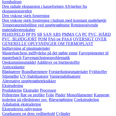
formhulrum
Den radiale ekspansion i kasseformen
Afvigelser fra
ekspansionsreglen
Den viskose sjæls forgrening
Den viskose sjæls forgrening i hulrum med konstant spaltehøjde
Temperaturindstilling ved sprøjtestøbning
Retningsgivende
materialeegenskaber
PEHD/PELD
PP
PS
SB
SAN
ABS
PMMA
CA
PC
PVC, HÅRD
PVC, BLØDGJORT
POM
PA6 og PA6.6
OVERSIGT OVER
GENERELLE OPLYSNINGER OM TERMOPLAST
Indfarvning af plastmaterialer
Masterbatchens indflydelse på det støbte emne
Farvepigmenter til
masterbatch
Farvematchningsproblematik
Opskumningsmiddel
Additiver og hjælpestoffer
Antioxidanter
Blødgørere
Brandhæmmere
Forstærkningsmaterialer
Fyldstoffer
Slipmidler
UV-Stabilisatorer
Varmestabilisatorer
Alternative sprøjtestøbeteknikker
Ekstrudering
Produkterne
Ekstruder
Processen
Pelletering
Rør og profiler
Folie
Plader
Monofilamenter
Kapperør,
isolering på elledninger osv.
Blæsestøbning
Coekstrudering
Adiabatisk ekstrudering
Ekstruderens opbygning
Gearkassen og dens vedligehold
Cylinder