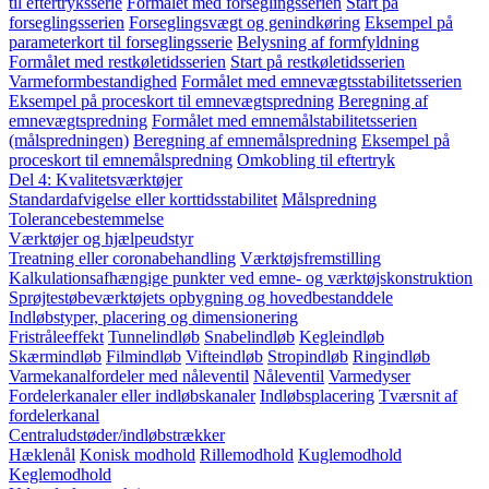
til eftertryksserie
Formålet med forseglingsserien
Start på
forseglingsserien
Forseglingsvægt og genindkøring
Eksempel på
parameterkort til forseglingsserie
Belysning af formfyldning
Formålet med restkøletidsserien
Start på restkøletidsserien
Varmeformbestandighed
Formålet med emnevægtsstabilitetsserien
Eksempel på proceskort til emnevægtspredning
Beregning af
emnevægtspredning
Formålet med emnemålstabilitetsserien
(målspredningen)
Beregning af emnemålspredning
Eksempel på
proceskort til emnemålspredning
Omkobling til eftertryk
Del 4: Kvalitetsværktøjer
Standardafvigelse eller korttidsstabilitet
Målspredning
Tolerancebestemmelse
Værktøjer og hjælpeudstyr
Treatning eller coronabehandling
Værktøjsfremstilling
Kalkulationsafhængige punkter ved emne- og værktøjskonstruktion
Sprøjtestøbeværktøjets opbygning og hovedbestanddele
Indløbstyper, placering og dimensionering
Fristråleeffekt
Tunnelindløb
Snabelindløb
Kegleindløb
Skærmindløb
Filmindløb
Vifteindløb
Stropindløb
Ringindløb
Varmekanalfordeler med nåleventil
Nåleventil
Varmedyser
Fordelerkanaler eller indløbskanaler
Indløbsplacering
Tværsnit af
fordelerkanal
Centraludstøder/indløbstrækker
Hæklenål
Konisk modhold
Rillemodhold
Kuglemodhold
Keglemodhold