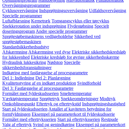
Opstillingsprogram
Håndbetjening
Halvautomatisk
Fuldautomatisk
Overvågningsprogrammer
Cyklusovervågning
Indsprøjtningsovervågning
Udfaldsovervågning
Specielle programmer
Luftafblæsning
Kernetræk
Tomgangscyklus eller tørcyklus
Snekkerotation under indsprøjtning
Flydestøbning
Specielt
doseringsprogram
Andre specielle programmer
Sprøjtestøbemaskinens vedligeholdelse
Sikkerhed ved
sprøjtestøbemaskinen
Standardsikkerhedsudstyr
Afskærmning
Afskærmning ved dyse
Elektriske sikkerhedskredsløb
for lukkeenhed
Elektriske kredsløb for øvrige sikkerhedsskærme
Hydraulisk lukkesikring
Nødstop
Specielle
sikkershedsforanstaltninger
Indkøring med fastlæggelse af procesparametre
Del 1: Indledning
Del 2: Planlægning
Kvalitetsstyring af en indkørt produktion
Svindforhold
Del 3: Fastlæggelse af procesparametre
Formålet med fyldeskudsserien
Smeltetemperatur
Værktøjstemperatur
Sprøjtetryk
Snekkeomdrejninger
Modtryk
Omkoblingspunkt
Eftertryk og eftertrykstid
Indsprøjtningshastighed
Start på fyldeskudsserien
Antallet af kaviteters betydning for
formfyldningen
Eksempel på parameterkort til fyldeskudsserie
Formålet med eftertryksserien
Start på eftertryksserien
Restpude
Valg af eftertryk
Svind og genindkøring
Eksempel på parameterkort