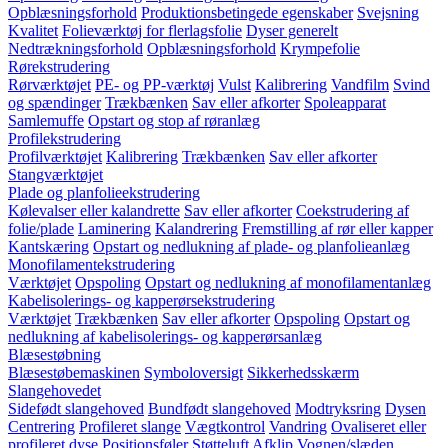
Opblæsningsforhold
Produktionsbetingede egenskaber
Svejsning
Kvalitet
Folieværktøj for flerlagsfolie
Dyser generelt
Nedtrækningsforhold
Opblæsningsforhold
Krympefolie
Rørekstrudering
Rørværktøjet
PE- og PP-værktøj
Vulst
Kalibrering
Vandfilm
Svind
og spændinger
Trækbænken
Sav eller afkorter
Spoleapparat
Samlemuffe
Opstart og stop af røranlæg
Profilekstrudering
Profilværktøjet
Kalibrering
Trækbænken
Sav eller afkorter
Stangværktøjet
Plade og planfolieekstrudering
Kølevalser eller kalandrette
Sav eller afkorter
Coekstrudering af
folie/plade
Laminering
Kalandrering
Fremstilling af rør eller kapper
Kantskæring
Opstart og nedlukning af plade- og planfolieanlæg
Monofilamentekstrudering
Værktøjet
Opspoling
Opstart og nedlukning af monofilamentanlæg
Kabelisolerings- og kapperørsekstrudering
Værktøjet
Trækbænken
Sav eller afkorter
Opspoling
Opstart og
nedlukning af kabelisolerings- og kapperørsanlæg
Blæsestøbning
Blæsestøbemaskinen
Symboloversigt
Sikkerhedsskærm
Slangehovedet
Sidefødt slangehoved
Bundfødt slangehoved
Modtryksring
Dysen
Centrering
Profileret slange
Vægtkontrol
Vandring
Ovaliseret eller
profileret dyse
Positionsføler
Støtteluft
Afklip
Vognen/slæden