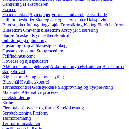
Centrering af ekstruderen
Formen
Formmateriale
Styretapper
Formens indvendige overflade
Udluftningshuller
Skæreplade og skærekanter
Hals/gevind
Bundstykket
Indbygningshøjde
Formsikring
Køling
Flerdelte forme
Blæsedorn
Omvendt blæsedorn
Afstryger
Skærering
Stanse-/maskeudstyr
Tæthedskontrol
Indkøring og optimering
Opstart og stop af blæsestøbeanlæg
Opstartsprocedure
Stopprocedure
Fejlfindingsskema
Hoveder og hjælpeudstyr
Akkumulatorslangehoved
Akkumulering i ekstruderen
Blæsedorn i
slangehoved
Kipbar form
Slangelængdestyring
Blæsenål
Kvalitetskontrol
Tæthedskontrol
Godstykkelse
Slagprøvning og trykprøvning
Materialer
Alternative processer
Coekstrudering
Stribe
Flerkavitetshoveder og forme
Strækblæsning
Sprøjteblæsning
Preform
Termoformning
Termoformmaskinen
Opstilling og indkøring