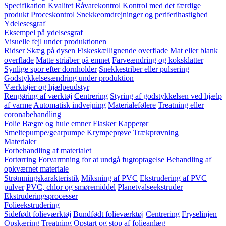
Specifikation
Kvalitet
Råvarekontrol
Kontrol med det færdige
produkt
Proceskontrol
Snekkeomdrejninger og periferihastighed
Ydelesesgraf
Eksempel på ydelsesgraf
Visuelle fejl under produktionen
Ridser
Skæg på dysen
Fiskeskællignende overflade
Mat eller blank
overflade
Matte striåber på emnet
Farveændring og koksklatter
Synlige spor efter dornholder
Snekkestriber eller pulsering
Godstykkelsesændring under produktion
Værktøjer og hjælpeudstyr
Rengøring af værktøj
Centrering
Styring af godstykkelsen ved hjælp
af varme
Automatisk indvejning
Materialefølere
Treatning eller
coronabehandling
Folie
Bægre og hule emner
Flasker
Kapperør
Smeltepumpe/gearpumpe
Krympeprøve
Trækprøvning
Materialer
Forbehandling af materialet
Fortørring
Forvarmning for at undgå fugtoptagelse
Behandling af
opkværnet materiale
Strømningskarakteristik
Miksning af PVC
Ekstrudering af PVC
pulver
PVC, chlor og smøremiddel
Planetvalseekstruder
Ekstruderingsprocesser
Folieekstrudering
Sidefødt folieværktøj
Bundfødt folieværktøj
Centrering
Fryselinjen
Opskæring
Treatning
Opstart og stop af folieanlæg