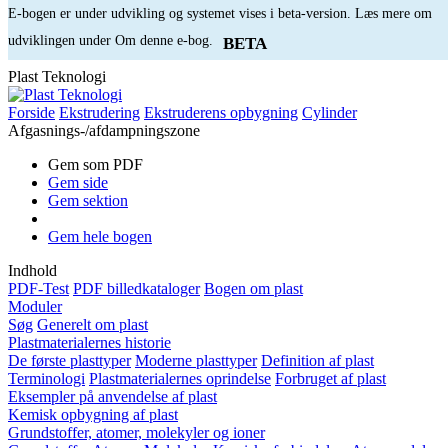
E-bogen er under udvikling og systemet vises i beta-version. Læs mere om
udviklingen under Om denne e-bog.
BETA
Plast Teknologi
Forside
Ekstrudering
Ekstruderens opbygning
Cylinder
Afgasnings-/afdampningszone
Gem som PDF
Gem side
Gem sektion
Gem hele bogen
Indhold
PDF-Test
PDF billedkataloger
Bogen om plast
Moduler
Søg
Generelt om plast
Plastmaterialernes historie
De første plasttyper
Moderne plasttyper
Definition af plast
Terminologi
Plastmaterialernes oprindelse
Forbruget af plast
Eksempler på anvendelse af plast
Kemisk opbygning af plast
Grundstoffer, atomer, molekyler og ioner