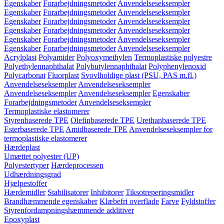
Egenskaber
Forarbejdningsmetoder
Anvendelseseksempler
Egenskaber
Forarbejdningsmetoder
Anvendelseseksempler
Egenskaber
Forarbejdningsmetoder
Anvendelseseksempler
Egenskaber
Forarbejdningsmetoder
Anvendelseseksempler
Egenskaber
Forarbejdningsmetoder
Anvendelseseksempler
Egenskaber
Forarbejdningsmetoder
Anvendelseseksempler
Acrylplast
Polyamider
Polyoxymethylen
Termoplastiske polyestre
Polyethylennaphthalat
Polybutylennaphthalat
Polyphenylenoxid
Polycarbonat
Fluorplast
Svovlholdige plast (PSU, PAS m.fl.)
Anvendelseseksempler
Anvendelseseksempler
Anvendelseseksempler
Anvendelseseksempler
Egenskaber
Forarbejdningsmetoder
Anvendelseseksempler
Termoplastiske elastomerer
Styrenbaserede TPE
Olefinbaserede TPE
Urethanbaserede TPE
Esterbaserede TPE
Amidbaserede TPE
Anvendelseseksempler for
termoplastiske elastomerer
Hærdeplast
Umættet polyester (UP)
Polyestertyper
Hærdeprocessen
Udhærdningsgrad
Hjælpestoffer
Hærdemidler
Stabilisatorer
Inhibitorer
Tiksotreperingsmidler
Brandhæmmende egenskaber
Klæbefri overflade
Farve
Fyldstoffer
Styrenfordampningshæmmende additiver
Epoxyplast