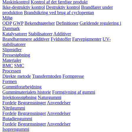
Maskinkontrol
Kontrol af det færdige produkt
Ikke-destruktiv kontrol
Destruktiv kontrol
Brandfarer under
produktion
Brandsikring ved brug af cyclopentan
Miljø
ODP
GWP
Bekendtgørelser
Definitioner
Gældende regulering i
Danmark
Katalysatorer
Stabilisatorer
Additiver
Brandhæmmere additiver
Fyldstoffer
Farvepigmenter
UV-
stabilisatorer
Slipmidler
Pressestøbning
Materialer
BMC
SMC
Processen
Direkte metode
Transfermtoden
Formpresse
Formen
Gummiforarbejdning
Gummimaterialets historie
Formgivning af gummi
Injektionsstøbning
Naturgummi
Fordele
Begrænsninger
Anvendelser
Nitrilgummi
Fordele
Begrænsninger
Anvendelser
Butadiengummi
Fordele
Begrænsninger
Anvendelser
Isoprengummi