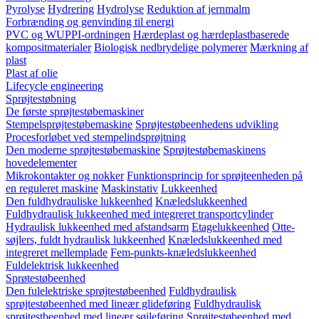
Pyrolyse
Hydrering
Hydrolyse
Reduktion af jernmalm
Forbrænding og genvinding til energi
PVC og WUPPI-ordningen
Hærdeplast og hærdeplastbaserede
kompositmaterialer
Biologisk nedbrydelige polymerer
Mærkning af
plast
Plast af olie
Lifecycle engineering
Sprøjtestøbning
De første sprøjtestøbemaskiner
Stempelsprøjtestøbemaskine
Sprøjtestøbeenhedens udvikling
Procesforløbet ved stempelindsprøjtning
Den moderne sprøjtestøbemaskine
Sprøjtestøbemaskinens
hovedelementer
Mikrokontakter og nokker
Funktionsprincip for sprøjteenheden på
en reguleret maskine
Maskinstativ
Lukkeenhed
Den fuldhydrauliske lukkeenhed
Knæledslukkeenhed
Fuldhydraulisk lukkeenhed med integreret transportcylinder
Hydraulisk lukkeenhed med afstandsarm
Etagelukkeenhed
Otte-
søjlers, fuldt hydraulisk lukkeenhed
Knæledslukkeenhed med
integreret mellemplade
Fem-punkts-knæledslukkeenhed
Fuldelektrisk lukkeenhed
Sprøtestøbeenhed
Den fulelektriske sprøjtestøbeenhed
Fuldhydraulisk
sprøjtestøbeenhed med lineær glideføring
Fuldhydraulisk
sprøjtestbeenhed med lineær søjleføring
Sprøjtestøbeenhed med