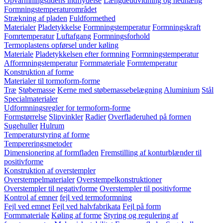
Opvarmningstidens indflydelse
Længdeudvidning og nedhæng
Formningstemperaturområdet
Strækning af pladen
Fuldformethed
Materialer
Pladetykkelse
Formningstemperatur
Formningskraft
Fomrtemperatur
Luftafgang
Formningsforhold
Termoplastens opførsel under køling
Materiale
Pladetykkelsen efter formning
Formningstemperatur
Afformningstemperatur
Formmateriale
Formtemperatur
Konstruktion af forme
Materialer til tormoform-forme
Træ
Støbemasse
Kerne med støbemassebelægning
Aluminium
Stål
Specialmaterialer
Udformningsregler for termoform-forme
Formstørrelse
Slipvinkler
Radier
Overfladeruhed på formen
Sugehuller
Hulrum
Temperaturstyring af forme
Tempereringsmetoder
Dimensionering af formfladen
Fremstilling af konturblænder til
positivforme
Konstruktion af overstempler
Overstempelmaterialer
Overstempelkonstruktioner
Overstempler til negativforme
Overstempler til positivforme
Kontrol af emner
fejl ved termoformning
Fejl ved emnet
Fejl ved halvfabrikata
Fejl på form
Formmateriale
Køling af forme
Styring og regulering af