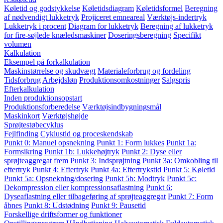
Køletid og godstykkelse
Køletidsdiagram
Køletidsformel
Beregning
af nødvendigt lukketryk
Projiceret emneareal
Værktøjs-indertryk
Lukketryk i procent
Diagram for lukketryk
Beregning af lukketryk
for fire-søjlede knæledsmaskiner
Doseringsberegning
Specifikt
volumen
Kalkulation
Eksempel på forkalkulation
Maskinstørrelse og skudvægt
Materialeforbrug og fordeling
Tidsforbrug
Arbejdsløn
Produktionsomkostninger
Salgspris
Efterkalkulation
Inden produktionsopstart
Produktionsforberedelse
Værktøjsindbygningsmål
Maskinkort
Værktøjshøjde
Sprøjtestøbecyklus
Fejlfinding
Cyklustid og proceskendskab
Punkt 0: Manuel opsnekning
Punkt 1: Form lukkes
Punkt 1a:
Formsikring
Punkt 1b: Lukkehøjtryk
Punkt 2: Dyse eller
sprøjteaggregat frem
Punkt 3: Indsprøjtning
Punkt 3a: Omkobling til
eftertryk
Punkt 4: Eftertryk
Punkt 4a: Eftertrykstid
Punkt 5: Køletid
Punkt 5a: Opsnekning/dosering
Punkt 5b: Modtryk
Punkt 5c:
Dekompression eller kompressionsaflastning
Punkt 6:
Dyseaflastning eller tilbageføring af sprøjteaggregat
Punkt 7: Form
åbnes
Punkt 8: Udstødning
Punkt 9: Pausetid
Forskellige driftsformer og funktioner