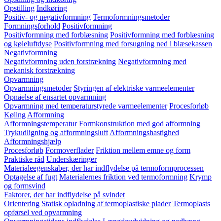
Opstilling
Indkøring
Positiv- og negativformning
Termoformningsmetoder
Formningsforhold
Positivformning
Positivformning med forblæsning
Positivformning med forblæsning
og køleluftdyse
Positivformning med forsugning ned i blæsekassen
Negativformning
Negativformning uden forstrækning
Negativformning med
mekanisk forstrækning
Opvarmning
Opvarmningsmetoder
Styringen af elektriske varmeelementer
Opnåelse af ensartet opvarmning
Opvarmning med temperaturstyrede varmeelementer
Procesforløb
Køling
Afformning
Afformningstemperatur
Formkonstruktion med god afformning
Trykudligning og afformningsluft
Afformningshastighed
Afformningshjælp
Procesforløb
Formoverflader
Friktion mellem emne og form
Praktiske råd
Underskæringer
Materialeegenskaber, der har indflydelse på termoformprocessen
Optagelse af fugt
Materialernes friktion ved termoformning
Krymp
og formsvind
Faktorer, der har indflydelse på svindet
Orientering
Statisk opladning af termoplastiske plader
Termoplasts
opførsel ved opvarmning