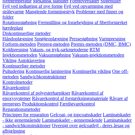
formtemperatur
Mekanisk stabilitet
Formoverflader
Sugehuller
Fejl ved indkøring af nye forme
Fejl ved opvarmning med
strålevarme
Manglende formningstryk
Problemer med finner og
folder
Rotationsstøbning
Fremstilling og forarbejdning af fiberforstærket
hærdeplast
Diskontinuerlige metoder
Håndoplægning
Sprøjteoplægning
Pressestøbning
Varmpresning
Forform-metoden
Prepreg-metoden
Premix-metoden (DMC, BMC)
Koldpresning
Vakum- og tryk-sækmetoderne
RTM
Injektionsmetoden
Vakuumstøbning
Vakuum-injektionsmetoden
Vikling
Autoklavering
Kontinuerlige metoder
Pultudering
Kontinuerlig laminering
Kontinuerlig vikling
One off-
metoden
Sandwichkonstruktioner
Kontrolmetoder
Råvarekontrol
Råvarekontrol af polyesterharpikser
Råvarekontrol af
epoxysystemer
Råvarekontrol af forstærkningsmateriale
Råvare af
prepreges
Produktionskontrol
Færdigvarekontrol
Reparationsmetoder
Principper for reparation
Gelcoat- og topcoatsskader
Laminatskader
- ikke genemgående
Laminatskader - gennemgående
Laminatskader
- sandwichkonstruktioner
Oversigt over gelcoatfejl - deres årsag og
afhjælpning