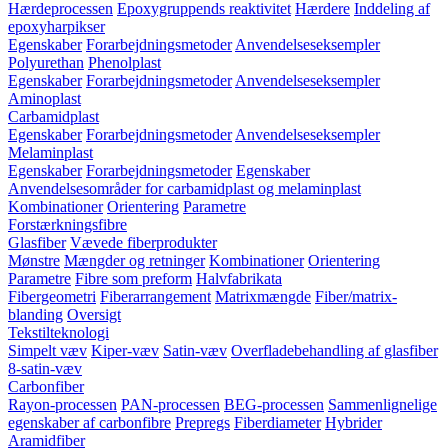
Hærdeprocessen
Epoxygruppends reaktivitet
Hærdere
Inddeling af
epoxyharpikser
Egenskaber
Forarbejdningsmetoder
Anvendelseseksempler
Polyurethan
Phenolplast
Egenskaber
Forarbejdningsmetoder
Anvendelseseksempler
Aminoplast
Carbamidplast
Egenskaber
Forarbejdningsmetoder
Anvendelseseksempler
Melaminplast
Egenskaber
Forarbejdningsmetoder
Egenskaber
Anvendelsesområder for carbamidplast og melaminplast
Kombinationer
Orientering
Parametre
Forstærkningsfibre
Glasfiber
Vævede fiberprodukter
Mønstre
Mængder og retninger
Kombinationer
Orientering
Parametre
Fibre som preform
Halvfabrikata
Fibergeometri
Fiberarrangement
Matrixmængde
Fiber/matrix-
blanding
Oversigt
Tekstilteknologi
Simpelt væv
Kiper-væv
Satin-væv
Overfladebehandling af glasfiber
8-satin-væv
Carbonfiber
Rayon-processen
PAN-processen
BEG-processen
Sammenlignelige
egenskaber af carbonfibre
Prepregs
Fiberdiameter
Hybrider
Aramidfiber