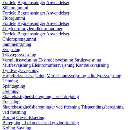
Fordele
Begrænsninger
Anvendelser
Silikongummi
Fordele
Begrænsninger
Anvendelser
Fluorgummi
Fordele
Begrænsninger
Anvendelser
Ethylen-propylen-dien-monomer
Fordele
Begrænsninger
Anvendelser
Chloroprengummi
Sammenføjning
Svejsning
Tykvægssvejsning
Varmluftssvejsning
Ekstrudersvejsning
Struksvejsning
Muffesvejsning
Elektromuffersvejsning
Kantbuksvejsning
Tyndvægssvejsning
Højrefrekvenssvejsning
Varmestrådssvejsning
Ultralydssvejsning
Limning
Spåntagning
Drejning
Skærehastighedsberegninger ved drejning
Fræsning
Skærehastighedsberegninger ved fræsning
Tilspændingsberegning
ved fræsning
Boring
Gevindskæring
Beregning af diameter ved gevindskæring
Køling
Savning