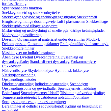
forplastificering
Sprøjteenhedens funktion
Snekkegeometri og snekkeudnyttelse
Snekke-gængedybde og snekke-gængestigning
Snekkeprofil
Brugbare og mulige doseringsveje
Luft i plastsmelten
Snekkeslitage
Snekkespids med tilbageløbsspærre
Misfarvning og nedbrydning af smelte pga. dårlige tætningsplader
Modtryk og plastificering
Dosering
Opvarmning af materialet under doseringen
Modtryk
Dekompression
Omsætningsfaktorer
Fra hydrauliktryk til smeltetryk
Snekkeomdrejninger
Maskindyser og indløbsbøsninger
Åben dyse
Dysehul
Dysecentrereing
Dyseanlæg og
dyseanlægsflader
Standardiseret dyseanlæg
Forkammerdyse
Lukkedyser
Nåleventilsdyse
Skydelukkedyse
Hydraulisk lukkedyse
Værktøjsopspænding
Opspændingsmetoder
Direkte opspænding
Indirekte opspænding
Spændejern
Opspændingsbolte og gevindhuller
Spændejernets hældning
Boltafstand
Spændesystemet "Ideal"
Tilslutning af værktøjskøling
Tempereringsaggregat
Udstøderens indstilling/opmåling
Sprøjtestøbeproces og procesberegninger
Beregninger af deltider i et cyklusforløb
Køling og beregning af
restkøletid