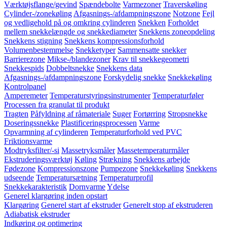
Værktøjsflange/gevind
Spændebolte
Varmezoner
Traverskøling
Cylinder-/zonekøling
Afgasnings-/afdampningszone
Notzone
Fejl
og vedligehold på og omkring cylinderen
Snekken
Forholdet
mellem snekkelængde og snekkediameter
Snekkens zoneopdeling
Snekkens stigning
Snekkens kompressionsforhold
Volumenbestemmelse
Snekketyper
Sammensatte snekker
Barrierezone
Mikse-/blandezoner
Krav til snekkegeometri
Snekkespids
Dobbeltsnekke
Snekkens data
Afgasnings-/afdampningszone
Forskydelig snekke
Snekkekøling
Kontrolpanel
Amperemeter
Temperaturstyringsinstrumenter
Temperaturføler
Processen fra granulat til produkt
Tragten
Påfyldning af råmateriale
Suger
Fortørring
Stropsnekke
Doseringssnekke
Plastificeringsprocessen
Varme
Opvarmning af cylinderen
Temperaturforhold ved PVC
Friktionsvarme
Modtryksfilter/-si
Massetryksmåler
Massetemperaturmåler
Ekstruderingsværktøj
Køling
Strækning
Snekkens arbejde
Fødezone
Kompressionszone
Pumpezone
Snekkekøling
Snekkens
udseende
Temperatursætning
Temperaturprofil
Snekkekarakteristik
Dornvarme
Ydelse
Generel klargøring inden opstart
Klargøring
Generel start af ekstruder
Generelt stop af ekstruderen
Adiabatisk ekstruder
Indkøring og optimering