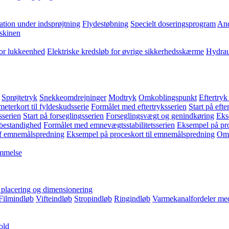
ation under indsprøjtning
Flydestøbning
Specielt doseringsprogram
And
skinen
for lukkeenhed
Elektriske kredsløb for øvrige sikkerhedsskærme
Hydrau
Sprøjtetryk
Snekkeomdrejninger
Modtryk
Omkoblingspunkt
Eftertryk
eterkort til fyldeskudsserie
Formålet med eftertryksserien
Start på efte
sserien
Start på forseglingsserien
Forseglingsvægt og genindkøring
Eks
bestandighed
Formålet med emnevægtsstabilitetsserien
Eksempel på pro
f emnemålspredning
Eksempel på proceskort til emnemålspredning
Omk
emmelse
, placering og dimensionering
Filmindløb
Vifteindløb
Stropindløb
Ringindløb
Varmekanalfordeler med
old