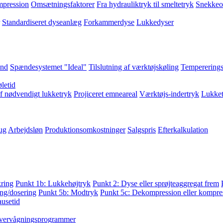
pression
Omsætningsfaktorer
Fra hydrauliktryk til smeltetryk
Snekkeo
Standardiseret dyseanlæg
Forkammerdyse
Lukkedyser
and
Spændesystemet "Ideal"
Tilslutning af værktøjskøling
Tempererings
letid
f nødvendigt lukketryk
Projiceret emneareal
Værktøjs-indertryk
Lukket
ug
Arbejdsløn
Produktionsomkostninger
Salgspris
Efterkalkulation
kring
Punkt 1b: Lukkehøjtryk
Punkt 2: Dyse eller sprøjteaggregat frem
ng/dosering
Punkt 5b: Modtryk
Punkt 5c: Dekompression eller kompres
ausetid
vervågningsprogrammer