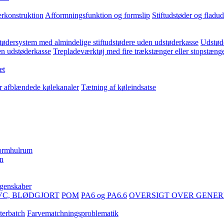
erkonstruktion
Afformningsfunktion og formslip
Stiftudstøder og fladu
ødersystem med almindelige stiftudstødere uden udstøderkasse
Udstøde
en udstøderkasse
Trepladeværktøj med fire trækstænger eller stopstæng
et
er afblændede kølekanaler
Tætning af køleindsatse
formhulrum
en
egenskaber
VC, BLØDGJORT
POM
PA6 og PA6.6
OVERSIGT OVER GENER
terbatch
Farvematchningsproblematik