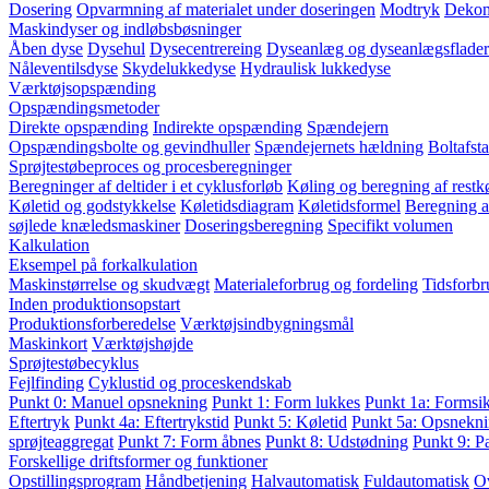
Dosering
Opvarmning af materialet under doseringen
Modtryk
Dekom
Maskindyser og indløbsbøsninger
Åben dyse
Dysehul
Dysecentrereing
Dyseanlæg og dyseanlægsflader
Nåleventilsdyse
Skydelukkedyse
Hydraulisk lukkedyse
Værktøjsopspænding
Opspændingsmetoder
Direkte opspænding
Indirekte opspænding
Spændejern
Opspændingsbolte og gevindhuller
Spændejernets hældning
Boltafst
Sprøjtestøbeproces og procesberegninger
Beregninger af deltider i et cyklusforløb
Køling og beregning af restkø
Køletid og godstykkelse
Køletidsdiagram
Køletidsformel
Beregning a
søjlede knæledsmaskiner
Doseringsberegning
Specifikt volumen
Kalkulation
Eksempel på forkalkulation
Maskinstørrelse og skudvægt
Materialeforbrug og fordeling
Tidsforbr
Inden produktionsopstart
Produktionsforberedelse
Værktøjsindbygningsmål
Maskinkort
Værktøjshøjde
Sprøjtestøbecyklus
Fejlfinding
Cyklustid og proceskendskab
Punkt 0: Manuel opsnekning
Punkt 1: Form lukkes
Punkt 1a: Formsi
Eftertryk
Punkt 4a: Eftertrykstid
Punkt 5: Køletid
Punkt 5a: Opsnekni
sprøjteaggregat
Punkt 7: Form åbnes
Punkt 8: Udstødning
Punkt 9: P
Forskellige driftsformer og funktioner
Opstillingsprogram
Håndbetjening
Halvautomatisk
Fuldautomatisk
O