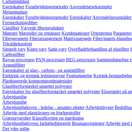
Carbamidplast
Egenskaber
Forarbejdningsmetoder
Anvendelseseksempler
Melaminplast
Egenskaber
Forarbejdningsmetoder
Egenskaber
Anvendelsesområder 
Forstærkningsfibre
Glasfiber
Vævede fiberprodukter
Mønstre
Mængder og retninger
Kombinationer
Orientering
Parametre
Fibergeometri
Fiberarrangement
Matrixmængde
Fiber/matrix-blandin
Tekstilteknologi
Simpelt væv
Kiper-væv
Satin-væv
Overfladebehandling af glasfiber
Carbonfiber
Rayon-processen
PAN-processen
BEG-processen
Sammenlignelige e
Aramidfiber
Egenskaber af glas-, carbon-, og aramidfibre
Elektrisk og termisk ledningsevne
Fugtoptagelse
Kemisk bestandighe
Plastbaserede kompompostimaterialer
Glasfiberforstærket umættet polyester
Egenskaber for glasfiberforstærket umættet polyester
Eksempler på anv
Arbejdsmiljø
Arbejdsmiljø
Arbejdsmiljøloven - ledelse - ansattes pligter
Arbejdstilsynet
Bedriftsu
Arbejde med plastråvarer og hjælpestoffer
Grænseværdier
Klassificering og mærkning
Arbejdsmiljølovens farlighedsbegreb
Brugsanvisninger
Arbejde med p
Det ydre miljø