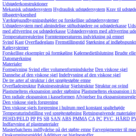
Udstøderkonstruktioner
Mekanisk udstødersystem
Hydraulisk udstødersystem
Krav til udstød
tilbagetryksenhed
Værktøjsundbygningshøjder og forskellige udstødersystemer
Udstødersystem med almindelige stiftudstødere og udstøderkasse
Udst
med afriverring og udstøderkasse
Udstødersystem med afriverring ud
Temperaturregulering
Formtemperaturens indvirkning på emnet
Svind
Kast
Overfladeglans
Fremstillingstid
Størkning af indløbspunkt
Kølesystemer
Forskellige eksempler på formkøling
Kølemedietilslutning
Brudte ell
Datomærkning
Materialer
Formgivning
Svind eller volumenformindskelse
Den viskose sjæl
Dannelse af den viskose sjæl
Indefrysning af den viskose sjæl
De tre arter af struktur i det sprøjtestøbte emne
Overfladestruktur
Pakningsstruktur
Sjælstruktur
Struktur og svind
Plastsmeltens ekspansion under støbning
Plastsmeltens ekspansion i 
Den radiale ekspansion i kasseformen
Afvigelser fra ekspansionsregl
Den viskose sjæls forgrening
Den viskose sjæls forgrening i hulrum med konstant spaltehøjde
Temperaturindstilling ved sprøjtestøbning
Retningsgivende materiale
PEHD/PELD
PP
PS
SB
SAN
ABS
PMMA
CA
PC
PVC, HÅRD
P
Indfarvning af plastmaterialer
Masterbatchens indflydelse på det støbte emne
Farvepigmenter til mas
Opskumningsmiddel
Additiver og hjælpestoffer