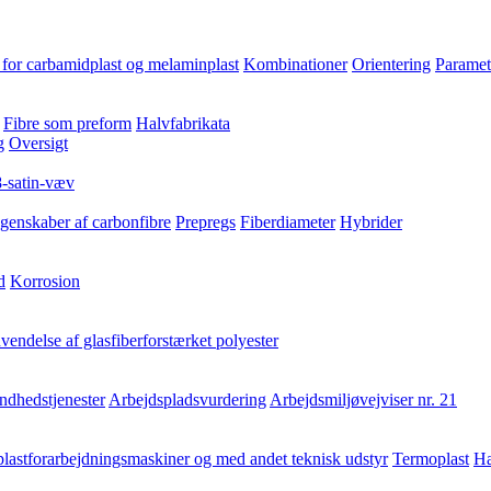
for carbamidplast og melaminplast
Kombinationer
Orientering
Paramet
Fibre som preform
Halvfabrikata
g
Oversigt
8-satin-væv
genskaber af carbonfibre
Prepregs
Fiberdiameter
Hybrider
d
Korrosion
endelse af glasfiberforstærket polyester
ndhedstjenester
Arbejdspladsvurdering
Arbejdsmiljøvejviser nr. 21
lastforarbejdningsmaskiner og med andet teknisk udstyr
Termoplast
Hæ