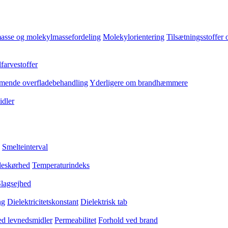
asse og molekylmassefordeling
Molekylorientering
Tilsætningsstoffer 
farvestoffer
ende overfladebehandling
Yderligere om brandhæmmere
dler
Smelteinterval
eskørhed
Temperaturindeks
lagsejhed
ng
Dielektricitetskonstant
Dielektrisk tab
med levnedsmidler
Permeabilitet
Forhold ved brand