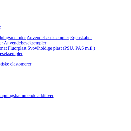
r
dningsmetoder
Anvendelseseksempler
Egenskaber
er
Anvendelseseksempler
onat
Fluorplast
Svovlholdige plast (PSU, PAS m.fl.)
eseksempler
tiske elastomerer
ampningshæmmende additiver