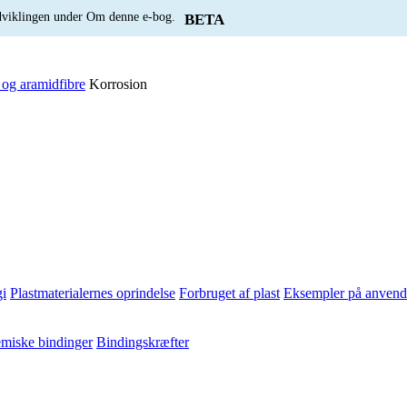
udviklingen under Om denne e-bog.
BETA
 og aramidfibre
Korrosion
i
Plastmaterialernes oprindelse
Forbruget af plast
Eksempler på anvende
miske bindinger
Bindingskræfter