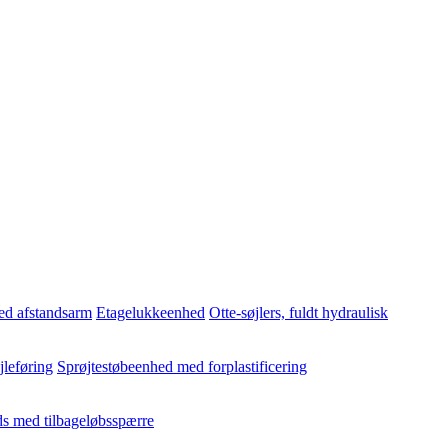
ed afstandsarm
Etagelukkeenhed
Otte-søjlers, fuldt hydraulisk
jleføring
Sprøjtestøbeenhed med forplastificering
s med tilbageløbsspærre