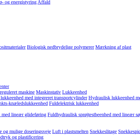
ø- og energistyring
Affald
sitmaterialer
Biologisk nedbrydelige polymerer
Mærkning af plast
enter
 reguleret maskine
Maskinstativ
Lukkeenhed
 lukkeenhed med integreret transportcylinder
Hydraulisk lukkeenhed m
kts-knæledslukkeenhed
Fuldelektrisk lukkeenhed
 med lineær glideføring
Fuldhydraulisk sprøjtestbeenhed med lineær sø
e og mulige doseringsveje
Luft i plastsmelten
Snekkeslitage
Snekkespid
tryk og plastificering