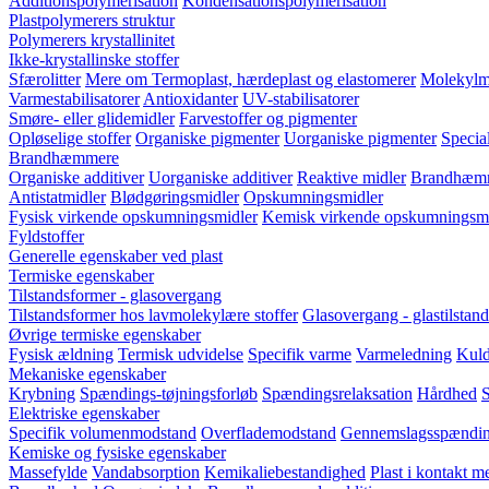
Additionspolymerisation
Kondensationspolymerisation
Plastpolymerers struktur
Polymerers krystallinitet
Ikke-krystallinske stoffer
Sfærolitter
Mere om Termoplast, hærdeplast og elastomerer
Molekylm
Varmestabilisatorer
Antioxidanter
UV-stabilisatorer
Smøre- eller glidemidler
Farvestoffer og pigmenter
Opløselige stoffer
Organiske pigmenter
Uorganiske pigmenter
Special
Brandhæmmere
Organiske additiver
Uorganiske additiver
Reaktive midler
Brandhæmm
Antistatmidler
Blødgøringsmidler
Opskumningsmidler
Fysisk virkende opskumningsmidler
Kemisk virkende opskumningsmi
Fyldstoffer
Generelle egenskaber ved plast
Termiske egenskaber
Tilstandsformer - glasovergang
Tilstandsformer hos lavmolekylære stoffer
Glasovergang - glastilstand
Øvrige termiske egenskaber
Fysisk ældning
Termisk udvidelse
Specifik varme
Varmeledning
Kuld
Mekaniske egenskaber
Krybning
Spændings-tøjningsforløb
Spændingsrelaksation
Hårdhed
S
Elektriske egenskaber
Specifik volumenmodstand
Overflademodstand
Gennemslagsspændi
Kemiske og fysiske egenskaber
Massefylde
Vandabsorption
Kemikaliebestandighed
Plast i kontakt 