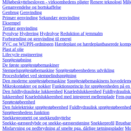
Miljøbeskyttelsesloven - virksomhedens pligter
Renere teknologi
Milj
Genanvendelse og bortskaffelse
Genbrug
Genvinding
Primær genvinding
Sekundær genvinding
Eksempel
Tertiær genvinding
Pyrolyse
Hydrering
Hydrolyse
Reduktion af jernmalm
Forbrænding og genvinding til energi
PVC og WUPPI-ordningen
Hærdeplast og hærdeplastbaserede kompo
Plast af olie
Lifecycle engineering
Sprøjtestøbning
De første sprøjtestøbemaskiner
Stempelsprøjtestøbemaskine
Sprøjtestøbeenhedens udvikling
Procesforløbet ved stempelindsprøjtning
Den moderne sprøjtestøbemaskine
Sprøjtestøbemaskinens hovedelem
Mikrokontakter og nokker
Funktionsprincip for sprøjteenheden på en
Den fuldhydrauliske lukkeenhed
Knæledslukkeenhed
Fuldhydraulisk
lukkeenhed
Knæledslukkeenhed med integreret mellemplade
Fem-pun
Sprøtestøbeenhed
Den fulelektriske sprøjtestøbeenhed
Fuldhydraulisk sprøjtestøbeenhed
Sprøjteenhedens funktion
Snekkegeometri og snekkeudnyttelse
Snekke-gængedybde og snekke-gængestigning
Snekkeprofil
Brugbar
Misfarvning og nedbrydning af smelte pga. dårlige tætningsplader
Mod