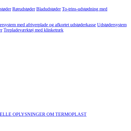
dstøder
Rørudstøder
Bladudstøder
To-trins-udstødning med
rsystem med afriverplade og afkortet udstøderkasse
Udstødersystem
er
Trepladeværktøj med klinketræk
ELLE OPLYSNINGER OM TERMOPLAST