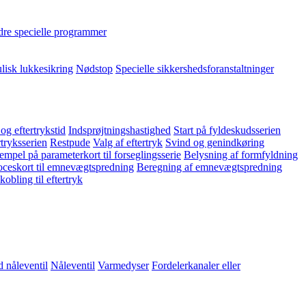
re specielle programmer
lisk lukkesikring
Nødstop
Specielle sikkershedsforanstaltninger
 og eftertrykstid
Indsprøjtningshastighed
Start på fyldeskudsserien
rtryksserien
Restpude
Valg af eftertryk
Svind og genindkøring
empel på parameterkort til forseglingsserie
Belysning af formfyldning
ceskort til emnevægtspredning
Beregning af emnevægtspredning
obling til eftertryk
 nåleventil
Nåleventil
Varmedyser
Fordelerkanaler eller