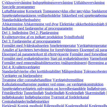
Cyklusovervågning
Indsprøjtningsovervågning
Udfaldsovervågning
Specielle programmer
Luftafblæsning
Kernetræk
Tomgangscyklus eller tørcyklus
Snekkerot
Sprøjtestøbemaskinens vedligeholdelse
Sikkerhed ved sprøjtestøbema
Standardsikkerhedsudstyr
Afskærmning
Afskærmning ved dyse
Elektriske sikkerhedskredsløb 
Indkøring med fastlæggelse af procesparametre
Del 1: Indledning
Del 2: Planlægning
Kvalitetsstyring af en indkørt produktion
Svindforhold
Del 3: Fastlæggelse af procesparametre
Formålet med fyldeskudsserien
Smeltetemperatur
Værktøjstemperatur
Antallet af kaviteters betydning for formfyldningen
Eksempel på param
Eksempel på parameterkort til eftertryksserie
Formålet med forsegling
Formålet med restkøletidsserien
Start på restkøletidsserien
Varmeform
Formålet med emnemålstabilitetsserien (målspredningen)
Beregning a
Del 4: Kvalitetsværktøjer
Standardafvigelse eller korttidsstabilitet
Målspredning
Tolerancebest
Værktøjer og hjælpeudstyr
Treatning eller coronabehandling
Værktøjsfremstilling
Kalkulationsafhængige punkter ved emne- og værktøjskonstruktion
Sprøjtestøbeværktøjets opbygning og hovedbestanddele
Indløbstyper
Fristråleeffekt
Tunnelindløb
Snabelindløb
Kegleindløb
Skærmindløb
indløbskanaler
Indløbsplacering
Tværsnit af fordelerkanal
Centraludstøder/indløbstrækker
Hæklenål
Konisk modhold
Rillemodhold
Kuglemodhold
Keglemodh