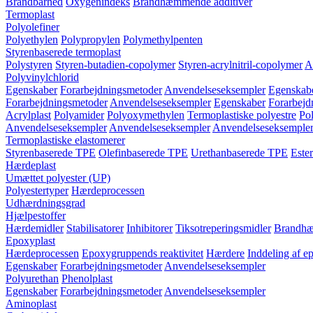
Brandbarhed
Oxygenindeks
Brandhæmmende additiver
Termoplast
Polyolefiner
Polyethylen
Polypropylen
Polymethylpenten
Styrenbaserede termoplast
Polystyren
Styren-butadien-copolymer
Styren-acrylnitril-copolymer
A
Polyvinylchlorid
Egenskaber
Forarbejdningsmetoder
Anvendelseseksempler
Egenskab
Forarbejdningsmetoder
Anvendelseseksempler
Egenskaber
Forarbejd
Acrylplast
Polyamider
Polyoxymethylen
Termoplastiske polyestre
Pol
Anvendelseseksempler
Anvendelseseksempler
Anvendelseseksemple
Termoplastiske elastomerer
Styrenbaserede TPE
Olefinbaserede TPE
Urethanbaserede TPE
Este
Hærdeplast
Umættet polyester (UP)
Polyestertyper
Hærdeprocessen
Udhærdningsgrad
Hjælpestoffer
Hærdemidler
Stabilisatorer
Inhibitorer
Tiksotreperingsmidler
Brandhæ
Epoxyplast
Hærdeprocessen
Epoxygruppends reaktivitet
Hærdere
Inddeling af e
Egenskaber
Forarbejdningsmetoder
Anvendelseseksempler
Polyurethan
Phenolplast
Egenskaber
Forarbejdningsmetoder
Anvendelseseksempler
Aminoplast