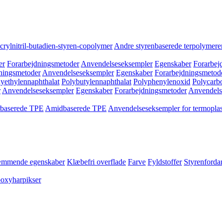
crylnitril-butadien-styren-copolymer
Andre styrenbaserede terpolymere
er
Forarbejdningsmetoder
Anvendelseseksempler
Egenskaber
Forarbej
ningsmetoder
Anvendelseseksempler
Egenskaber
Forarbejdningsmetod
yethylennaphthalat
Polybutylennaphthalat
Polyphenylenoxid
Polycarb
r
Anvendelseseksempler
Egenskaber
Forarbejdningsmetoder
Anvendels
rbaserede TPE
Amidbaserede TPE
Anvendelseseksempler for termoplas
mmende egenskaber
Klæbefri overflade
Farve
Fyldstoffer
Styrenford
poxyharpikser