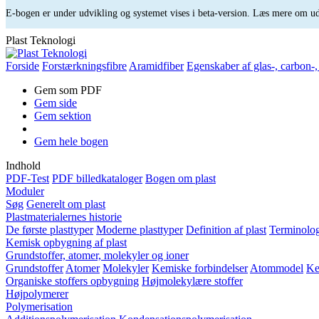
E-bogen er under udvikling og systemet vises i beta-version. Læs mere om 
Plast Teknologi
Forside
Forstærkningsfibre
Aramidfiber
Egenskaber af glas-, carbon-,
Gem som PDF
Gem side
Gem sektion
Gem hele bogen
Indhold
PDF-Test
PDF billedkataloger
Bogen om plast
Moduler
Søg
Generelt om plast
Plastmaterialernes historie
De første plasttyper
Moderne plasttyper
Definition af plast
Terminolog
Kemisk opbygning af plast
Grundstoffer, atomer, molekyler og ioner
Grundstoffer
Atomer
Molekyler
Kemiske forbindelser
Atommodel
Ke
Organiske stoffers opbygning
Højmolekylære stoffer
Højpolymerer
Polymerisation