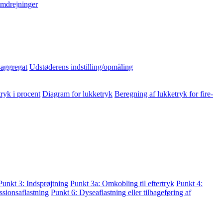
mdrejninger
aggregat
Udstøderens indstilling/opmåling
ryk i procent
Diagram for lukketryk
Beregning af lukketryk for fire-
Punkt 3: Indsprøjtning
Punkt 3a: Omkobling til eftertryk
Punkt 4:
sionsaflastning
Punkt 6: Dyseaflastning eller tilbageføring af