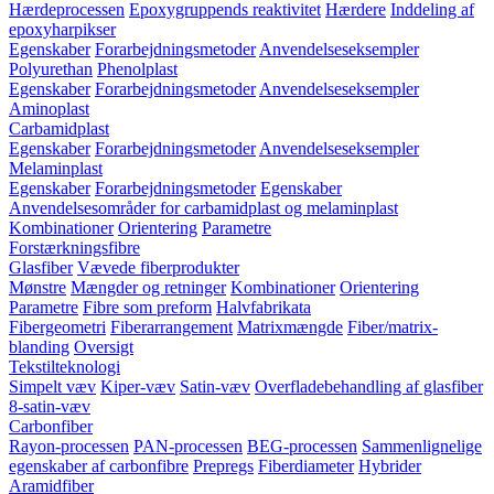
Hærdeprocessen
Epoxygruppends reaktivitet
Hærdere
Inddeling af
epoxyharpikser
Egenskaber
Forarbejdningsmetoder
Anvendelseseksempler
Polyurethan
Phenolplast
Egenskaber
Forarbejdningsmetoder
Anvendelseseksempler
Aminoplast
Carbamidplast
Egenskaber
Forarbejdningsmetoder
Anvendelseseksempler
Melaminplast
Egenskaber
Forarbejdningsmetoder
Egenskaber
Anvendelsesområder for carbamidplast og melaminplast
Kombinationer
Orientering
Parametre
Forstærkningsfibre
Glasfiber
Vævede fiberprodukter
Mønstre
Mængder og retninger
Kombinationer
Orientering
Parametre
Fibre som preform
Halvfabrikata
Fibergeometri
Fiberarrangement
Matrixmængde
Fiber/matrix-
blanding
Oversigt
Tekstilteknologi
Simpelt væv
Kiper-væv
Satin-væv
Overfladebehandling af glasfiber
8-satin-væv
Carbonfiber
Rayon-processen
PAN-processen
BEG-processen
Sammenlignelige
egenskaber af carbonfibre
Prepregs
Fiberdiameter
Hybrider
Aramidfiber