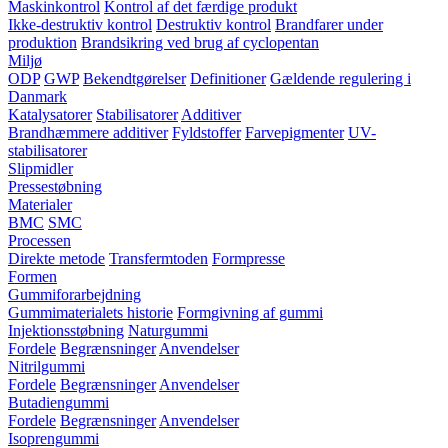
Maskinkontrol
Kontrol af det færdige produkt
Ikke-destruktiv kontrol
Destruktiv kontrol
Brandfarer under
produktion
Brandsikring ved brug af cyclopentan
Miljø
ODP
GWP
Bekendtgørelser
Definitioner
Gældende regulering i
Danmark
Katalysatorer
Stabilisatorer
Additiver
Brandhæmmere additiver
Fyldstoffer
Farvepigmenter
UV-
stabilisatorer
Slipmidler
Pressestøbning
Materialer
BMC
SMC
Processen
Direkte metode
Transfermtoden
Formpresse
Formen
Gummiforarbejdning
Gummimaterialets historie
Formgivning af gummi
Injektionsstøbning
Naturgummi
Fordele
Begrænsninger
Anvendelser
Nitrilgummi
Fordele
Begrænsninger
Anvendelser
Butadiengummi
Fordele
Begrænsninger
Anvendelser
Isoprengummi