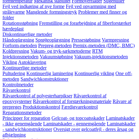
formtemperatur
Mekanisk stabilitet
Formoverflader
Sugehuller
Fejl ved indkøring af nye forme
Fejl ved opvarmning med
strålevarme
Manglende formningstryk
Problemer med finner og
folder
Rotationsstøbning
Fremstilling og forarbejdning af fiberforstærket
hærdeplast
Diskontinuerlige metoder
Håndoplægning
Sprøjteoplægning
Pressestøbning
Varmpresning
Forform-metoden
Prepreg-metoden
Premix-metoden (DMC, BMC)
Koldpresning
Vakum- og tryk-sækmetoderne
RTM
Injektionsmetoden
Vakuumstøbning
Vakuum-injektionsmetoden
Vikling
Autoklavering
Kontinuerlige metoder
Pultudering
Kontinuerlig laminering
Kontinuerlig vikling
One off-
metoden
Sandwichkonstruktioner
Kontrolmetoder
Råvarekontrol
Råvarekontrol af polyesterharpikser
Råvarekontrol af
epoxysystemer
Råvarekontrol af forstærkningsmateriale
Råvare af
prepreges
Produktionskontrol
Færdigvarekontrol
Reparationsmetoder
Principper for reparation
Gelcoat- og topcoatsskader
Laminatskader
- ikke genemgående
Laminatskader - gennemgående
Laminatskader
- sandwichkonstruktioner
Oversigt over gelcoatfejl - deres årsag og
afhjælpning