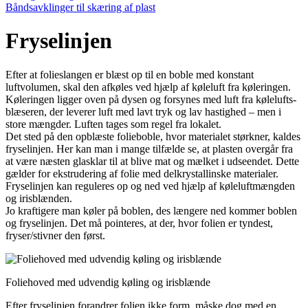
Båndsavklinger til skæring af plast
Fryselinjen
Efter at folieslangen er blæst op til en boble med konstant
luftvolumen, skal den afkøles ved hjælp af køleluft fra køleringen.
Køleringen ligger oven på dysen og forsynes med luft fra kølelufts­
blæ­seren, der leverer luft med lavt tryk og lav hastighed – men i
store mængder. Luften tages som regel fra lokalet.
Det sted på den opblæste folieboble, hvor materialet størkner, kaldes
fryselinjen. Her kan man i mange tilfælde se, at plasten overgår fra
at være næsten glasklar til at blive mat og mælket i udseendet. Dette
gælder for ekstrudering af folie med delkrystallinske materialer.
Fryselinjen kan regu­leres op og ned ved hjælp af køleluftmængden
og irisblænden.
Jo kraftigere man køler på boblen, des længere ned kommer boblen
og fryselinjen. Det må pointeres, at der, hvor folien er tyndest,
fryser/stivner den først.
Foliehoved med udvendig køling og irisblænde
Efter fryselinjen forandrer folien ikke form, måske dog med en