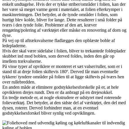
enkelt undtagelse. Hvis der er tykke striber/områder i folien, kan der
her være så meget varme gemt i materialet, at folien efterkrymper i
maskinretningen. Det betyder, at de tynde områder i folien, som
hurtigt blev kolde, bliver for lange. Dette resulterer i små folder på
tværs i den tynde folie. Problemer af den art, kræver
rengøring/polering af værktøjet eller måske en renovering af dorn og
dyse.
På vej op til aftræksvalserne fladlægges den opblæste boble af
ledepladerne.
Hvis der skal være sidefalse i folien, bliver to trekantede foldeplader
skubbet ind mod boblen, som derved foldes, inden den går op
imellem trækvalserne.
På visse typer af opviklere er monteret et sæt valser/ruller, som er i
stand til at dreje folien skiftevis 180º. Derved får man eventuelle
tykkere/ tyndere områder på folien til at ligge skiftevis på tværs hen
over rullebredden.
En anden måde at eliminere godstykkelsesforskelle på er, at hele
opvikleren drejes rundt. Den er da anbragt på en drejesokkel.
En tredje metode er, at nogle ekstrudere er udstyret med roterende
folie­værktøj. Det betyder, at den sidste del af værktøjet, den del med
dysen, roterer. Derved forhindrer man, at en eventuel
godstykkelsesforskel bliver synlig ved opviklingen.