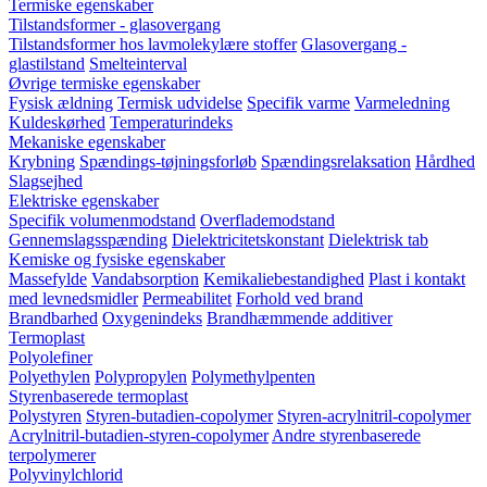
Termiske egenskaber
Tilstandsformer - glasovergang
Tilstandsformer hos lavmolekylære stoffer
Glasovergang -
glastilstand
Smelteinterval
Øvrige termiske egenskaber
Fysisk ældning
Termisk udvidelse
Specifik varme
Varmeledning
Kuldeskørhed
Temperaturindeks
Mekaniske egenskaber
Krybning
Spændings-tøjningsforløb
Spændingsrelaksation
Hårdhed
Slagsejhed
Elektriske egenskaber
Specifik volumenmodstand
Overflademodstand
Gennemslagsspænding
Dielektricitetskonstant
Dielektrisk tab
Kemiske og fysiske egenskaber
Massefylde
Vandabsorption
Kemikaliebestandighed
Plast i kontakt
med levnedsmidler
Permeabilitet
Forhold ved brand
Brandbarhed
Oxygenindeks
Brandhæmmende additiver
Termoplast
Polyolefiner
Polyethylen
Polypropylen
Polymethylpenten
Styrenbaserede termoplast
Polystyren
Styren-butadien-copolymer
Styren-acrylnitril-copolymer
Acrylnitril-butadien-styren-copolymer
Andre styrenbaserede
terpolymerer
Polyvinylchlorid