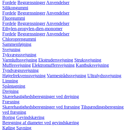
Fordele
Begrænsninger
Anvendelser
Silikongummi
Fordele
Begrænsninger
Anvendelser
Fluorgummi
Fordele
Begrænsninger
Anvendelser
Ethylen-propylen-dien-monomer
Fordele
Begrænsninger
Anvendelser
Chloroprengummi
Sammenføjning
Svejsning
Tykvægssvejsning
Varmluftssvejsning
Ekstrudersvejsning
Struksvejsning
Muffesvejsning
Elektromuffersvejsning
Kantbuksvejsning
Tyndvægssvejsning
Højrefrekvenssvejsning
Varmestrådssvejsning
Ultralydssvejsning
Limning
Spåntagning
Drejning
Skærehastighedsberegninger ved drejning
Fræsning
Skærehastighedsberegninger ved fræsning
Tilspændingsberegning
ved fræsning
Boring
Gevindskæring
Beregning af diameter ved gevindskæring
Køling
Savning