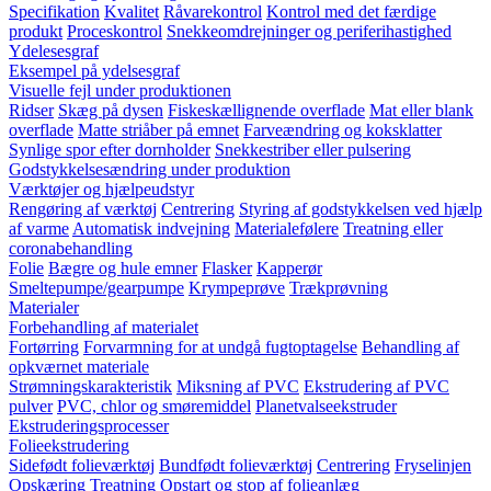
Specifikation
Kvalitet
Råvarekontrol
Kontrol med det færdige
produkt
Proceskontrol
Snekkeomdrejninger og periferihastighed
Ydelesesgraf
Eksempel på ydelsesgraf
Visuelle fejl under produktionen
Ridser
Skæg på dysen
Fiskeskællignende overflade
Mat eller blank
overflade
Matte striåber på emnet
Farveændring og koksklatter
Synlige spor efter dornholder
Snekkestriber eller pulsering
Godstykkelsesændring under produktion
Værktøjer og hjælpeudstyr
Rengøring af værktøj
Centrering
Styring af godstykkelsen ved hjælp
af varme
Automatisk indvejning
Materialefølere
Treatning eller
coronabehandling
Folie
Bægre og hule emner
Flasker
Kapperør
Smeltepumpe/gearpumpe
Krympeprøve
Trækprøvning
Materialer
Forbehandling af materialet
Fortørring
Forvarmning for at undgå fugtoptagelse
Behandling af
opkværnet materiale
Strømningskarakteristik
Miksning af PVC
Ekstrudering af PVC
pulver
PVC, chlor og smøremiddel
Planetvalseekstruder
Ekstruderingsprocesser
Folieekstrudering
Sidefødt folieværktøj
Bundfødt folieværktøj
Centrering
Fryselinjen
Opskæring
Treatning
Opstart og stop af folieanlæg