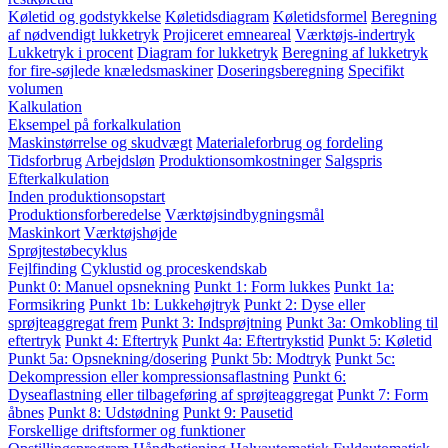
Køletid og godstykkelse
Køletidsdiagram
Køletidsformel
Beregning
af nødvendigt lukketryk
Projiceret emneareal
Værktøjs-indertryk
Lukketryk i procent
Diagram for lukketryk
Beregning af lukketryk
for fire-søjlede knæledsmaskiner
Doseringsberegning
Specifikt
volumen
Kalkulation
Eksempel på forkalkulation
Maskinstørrelse og skudvægt
Materialeforbrug og fordeling
Tidsforbrug
Arbejdsløn
Produktionsomkostninger
Salgspris
Efterkalkulation
Inden produktionsopstart
Produktionsforberedelse
Værktøjsindbygningsmål
Maskinkort
Værktøjshøjde
Sprøjtestøbecyklus
Fejlfinding
Cyklustid og proceskendskab
Punkt 0: Manuel opsnekning
Punkt 1: Form lukkes
Punkt 1a:
Formsikring
Punkt 1b: Lukkehøjtryk
Punkt 2: Dyse eller
sprøjteaggregat frem
Punkt 3: Indsprøjtning
Punkt 3a: Omkobling til
eftertryk
Punkt 4: Eftertryk
Punkt 4a: Eftertrykstid
Punkt 5: Køletid
Punkt 5a: Opsnekning/dosering
Punkt 5b: Modtryk
Punkt 5c:
Dekompression eller kompressionsaflastning
Punkt 6:
Dyseaflastning eller tilbageføring af sprøjteaggregat
Punkt 7: Form
åbnes
Punkt 8: Udstødning
Punkt 9: Pausetid
Forskellige driftsformer og funktioner