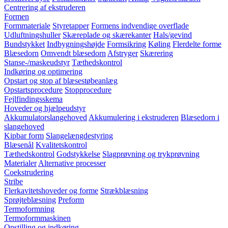
Centrering af ekstruderen
Formen
Formmateriale
Styretapper
Formens indvendige overflade
Udluftningshuller
Skæreplade og skærekanter
Hals/gevind
Bundstykket
Indbygningshøjde
Formsikring
Køling
Flerdelte forme
Blæsedorn
Omvendt blæsedorn
Afstryger
Skærering
Stanse-/maskeudstyr
Tæthedskontrol
Indkøring og optimering
Opstart og stop af blæsestøbeanlæg
Opstartsprocedure
Stopprocedure
Fejlfindingsskema
Hoveder og hjælpeudstyr
Akkumulatorslangehoved
Akkumulering i ekstruderen
Blæsedorn i
slangehoved
Kipbar form
Slangelængdestyring
Blæsenål
Kvalitetskontrol
Tæthedskontrol
Godstykkelse
Slagprøvning og trykprøvning
Materialer
Alternative processer
Coekstrudering
Stribe
Flerkavitetshoveder og forme
Strækblæsning
Sprøjteblæsning
Preform
Termoformning
Termoformmaskinen
Opstilling og indkøring