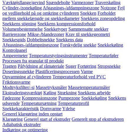
Værktøjsflange/gevind
Spændebolte
Varmezoner
Traverskøling
Cylinder-/zonekøling
Afgasnings-/afdampningszone
Notzone
Fejl
og vedligehold på og omkring cylinderen
Snekken
Forholdet
mellem snekkelængde og snekkediameter
Snekkens zoneopdeling
Snekkens stigning
Snekkens kompressionsforhold
Volumenbestemmelse
Snekketyper
Sammensatte snekker
Barrierezone
Mikse-/blandezoner
Krav til snekkegeometri
Snekkespids
Dobbeltsnekke
Snekkens data
Afgasnings-/afdampningszone
Forskydelig snekke
Snekkekøling
Kontrolpanel
Amperemeter
Temperaturstyringsinstrumenter
Temperaturføler
Processen fra granulat til produkt
Tragten
Påfyldning af råmateriale
Suger
Fortørring
Stropsnekke
Doseringssnekke
Plastificeringsprocessen
Varme
Opvarmning af cylinderen
Temperaturforhold ved PVC
Friktionsvarme
Modtryksfilter/-si
Massetryksmåler
Massetemperaturmåler
Ekstruderingsværktøj
Køling
Strækning
Snekkens arbejde
Fødezone
Kompressionszone
Pumpezone
Snekkekøling
Snekkens
udseende
Temperatursætning
Temperaturprofil
Snekkekarakteristik
Dornvarme
Ydelse
Generel klargøring inden opstart
Klargøring
Generel start af ekstruder
Generelt stop af ekstruderen
Adiabatisk ekstruder
Indkøring og optimering