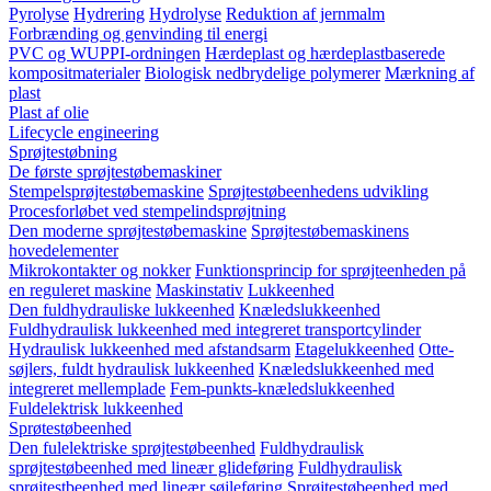
Pyrolyse
Hydrering
Hydrolyse
Reduktion af jernmalm
Forbrænding og genvinding til energi
PVC og WUPPI-ordningen
Hærdeplast og hærdeplastbaserede
kompositmaterialer
Biologisk nedbrydelige polymerer
Mærkning af
plast
Plast af olie
Lifecycle engineering
Sprøjtestøbning
De første sprøjtestøbemaskiner
Stempelsprøjtestøbemaskine
Sprøjtestøbeenhedens udvikling
Procesforløbet ved stempelindsprøjtning
Den moderne sprøjtestøbemaskine
Sprøjtestøbemaskinens
hovedelementer
Mikrokontakter og nokker
Funktionsprincip for sprøjteenheden på
en reguleret maskine
Maskinstativ
Lukkeenhed
Den fuldhydrauliske lukkeenhed
Knæledslukkeenhed
Fuldhydraulisk lukkeenhed med integreret transportcylinder
Hydraulisk lukkeenhed med afstandsarm
Etagelukkeenhed
Otte-
søjlers, fuldt hydraulisk lukkeenhed
Knæledslukkeenhed med
integreret mellemplade
Fem-punkts-knæledslukkeenhed
Fuldelektrisk lukkeenhed
Sprøtestøbeenhed
Den fulelektriske sprøjtestøbeenhed
Fuldhydraulisk
sprøjtestøbeenhed med lineær glideføring
Fuldhydraulisk
sprøjtestbeenhed med lineær søjleføring
Sprøjtestøbeenhed med