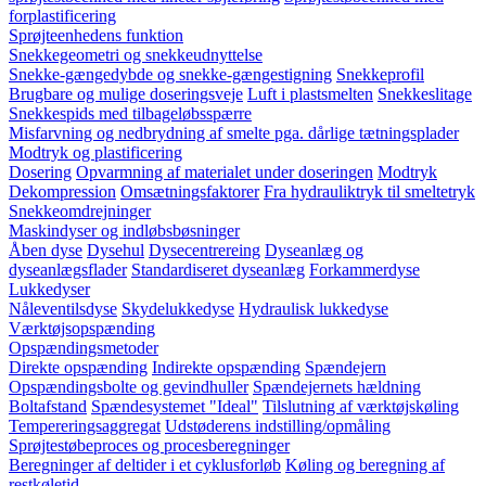
forplastificering
Sprøjteenhedens funktion
Snekkegeometri og snekkeudnyttelse
Snekke-gængedybde og snekke-gængestigning
Snekkeprofil
Brugbare og mulige doseringsveje
Luft i plastsmelten
Snekkeslitage
Snekkespids med tilbageløbsspærre
Misfarvning og nedbrydning af smelte pga. dårlige tætningsplader
Modtryk og plastificering
Dosering
Opvarmning af materialet under doseringen
Modtryk
Dekompression
Omsætningsfaktorer
Fra hydrauliktryk til smeltetryk
Snekkeomdrejninger
Maskindyser og indløbsbøsninger
Åben dyse
Dysehul
Dysecentrereing
Dyseanlæg og
dyseanlægsflader
Standardiseret dyseanlæg
Forkammerdyse
Lukkedyser
Nåleventilsdyse
Skydelukkedyse
Hydraulisk lukkedyse
Værktøjsopspænding
Opspændingsmetoder
Direkte opspænding
Indirekte opspænding
Spændejern
Opspændingsbolte og gevindhuller
Spændejernets hældning
Boltafstand
Spændesystemet "Ideal"
Tilslutning af værktøjskøling
Tempereringsaggregat
Udstøderens indstilling/opmåling
Sprøjtestøbeproces og procesberegninger
Beregninger af deltider i et cyklusforløb
Køling og beregning af
restkøletid