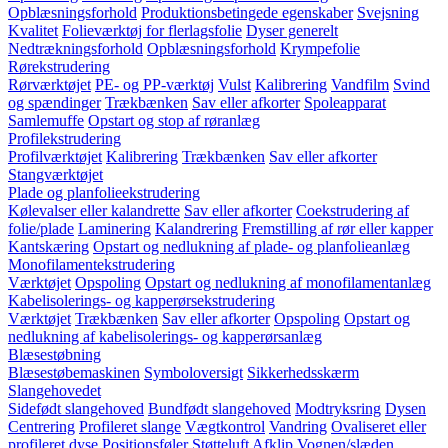
Opblæsningsforhold
Produktionsbetingede egenskaber
Svejsning
Kvalitet
Folieværktøj for flerlagsfolie
Dyser generelt
Nedtrækningsforhold
Opblæsningsforhold
Krympefolie
Rørekstrudering
Rørværktøjet
PE- og PP-værktøj
Vulst
Kalibrering
Vandfilm
Svind
og spændinger
Trækbænken
Sav eller afkorter
Spoleapparat
Samlemuffe
Opstart og stop af røranlæg
Profilekstrudering
Profilværktøjet
Kalibrering
Trækbænken
Sav eller afkorter
Stangværktøjet
Plade og planfolieekstrudering
Kølevalser eller kalandrette
Sav eller afkorter
Coekstrudering af
folie/plade
Laminering
Kalandrering
Fremstilling af rør eller kapper
Kantskæring
Opstart og nedlukning af plade- og planfolieanlæg
Monofilamentekstrudering
Værktøjet
Opspoling
Opstart og nedlukning af monofilamentanlæg
Kabelisolerings- og kapperørsekstrudering
Værktøjet
Trækbænken
Sav eller afkorter
Opspoling
Opstart og
nedlukning af kabelisolerings- og kapperørsanlæg
Blæsestøbning
Blæsestøbemaskinen
Symboloversigt
Sikkerhedsskærm
Slangehovedet
Sidefødt slangehoved
Bundfødt slangehoved
Modtryksring
Dysen
Centrering
Profileret slange
Vægtkontrol
Vandring
Ovaliseret eller
profileret dyse
Positionsføler
Støtteluft
Afklip
Vognen/slæden