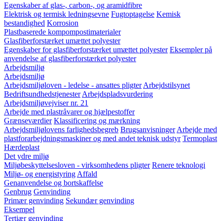
Egenskaber af glas-, carbon-, og aramidfibre
Elektrisk og termisk ledningsevne
Fugtoptagelse
Kemisk
bestandighed
Korrosion
Plastbaserede kompompostimaterialer
Glasfiberforstærket umættet polyester
Egenskaber for glasfiberforstærket umættet polyester
Eksempler på
anvendelse af glasfiberforstærket polyester
Arbejdsmiljø
Arbejdsmiljø
Arbejdsmiljøloven - ledelse - ansattes pligter
Arbejdstilsynet
Bedriftsundhedstjenester
Arbejdspladsvurdering
Arbejdsmiljøvejviser nr. 21
Arbejde med plastråvarer og hjælpestoffer
Grænseværdier
Klassificering og mærkning
Arbejdsmiljølovens farlighedsbegreb
Brugsanvisninger
Arbejde med
plastforarbejdningsmaskiner og med andet teknisk udstyr
Termoplast
Hærdeplast
Det ydre miljø
Miljøbeskyttelsesloven - virksomhedens pligter
Renere teknologi
Miljø- og energistyring
Affald
Genanvendelse og bortskaffelse
Genbrug
Genvinding
Primær genvinding
Sekundær genvinding
Eksempel
Tertiær genvinding