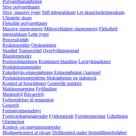
Polyurethanstøbning
Stive polyurethaner
Stive, massive typer
Stift integralskum
Let skum/isoleringsskum
Ultralette skum
Fleksible polyurethaner
Massive elastromerer
Mikrocellulære elastromerer
Fleksibelt
integralskum
Lette typer
Processforløb
Reaktionstider
Opskumning
Skudtid
Transporttid
Overfyldningsgrad
Blandemetoder
Portionsblandning
Kontinuert blanding
Lavtrykmaskiner
Produktionsmetoder
Enkeltstyks-emnestøbning
Emnestøbning i karrusel
Produktionsmetoderne blokstøbning og slabstock
Kontrol af forseglinger
Generelle punkter
Makinopsætning
Fejlfinding
Maskinfejl
Råvarefejl
Forberedelser til reparation
Generelt
Formgivningsudstyr
Formværktøjsmaterialet
Fyldemetode
Formtemperatur
Udluftning
Orientering
Kontrol- og prøvningsmetoder
Modtagekontrol af råvare
Driftkontrol under fremstillingsforløbet