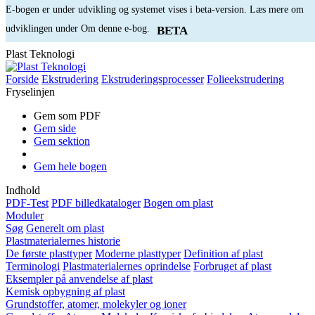
E-bogen er under udvikling og systemet vises i beta-version. Læs mere om
udviklingen under Om denne e-bog.
BETA
Plast Teknologi
Forside
Ekstrudering
Ekstruderingsprocesser
Folieekstrudering
Fryselinjen
Gem som PDF
Gem side
Gem sektion
Gem hele bogen
Indhold
PDF-Test
PDF billedkataloger
Bogen om plast
Moduler
Søg
Generelt om plast
Plastmaterialernes historie
De første plasttyper
Moderne plasttyper
Definition af plast
Terminologi
Plastmaterialernes oprindelse
Forbruget af plast
Eksempler på anvendelse af plast
Kemisk opbygning af plast
Grundstoffer, atomer, molekyler og ioner