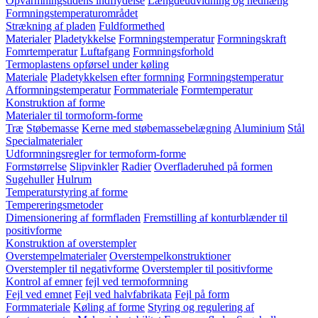
Opvarmningstidens indflydelse
Længdeudvidning og nedhæng
Formningstemperaturområdet
Strækning af pladen
Fuldformethed
Materialer
Pladetykkelse
Formningstemperatur
Formningskraft
Fomrtemperatur
Luftafgang
Formningsforhold
Termoplastens opførsel under køling
Materiale
Pladetykkelsen efter formning
Formningstemperatur
Afformningstemperatur
Formmateriale
Formtemperatur
Konstruktion af forme
Materialer til tormoform-forme
Træ
Støbemasse
Kerne med støbemassebelægning
Aluminium
Stål
Specialmaterialer
Udformningsregler for termoform-forme
Formstørrelse
Slipvinkler
Radier
Overfladeruhed på formen
Sugehuller
Hulrum
Temperaturstyring af forme
Tempereringsmetoder
Dimensionering af formfladen
Fremstilling af konturblænder til
positivforme
Konstruktion af overstempler
Overstempelmaterialer
Overstempelkonstruktioner
Overstempler til negativforme
Overstempler til positivforme
Kontrol af emner
fejl ved termoformning
Fejl ved emnet
Fejl ved halvfabrikata
Fejl på form
Formmateriale
Køling af forme
Styring og regulering af