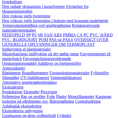
formhulrum
Den radiale ekspansion i kasseformen
Afvigelser fra
ekspansionsreglen
Den viskose sjæls forgrening
Den viskose sjæls forgrening i hulrum med konstant spaltehøjde
Temperaturindstilling ved sprøjtestøbning
Retningsgivende
materialeegenskaber
PEHD/PELD
PP
PS
SB
SAN
ABS
PMMA
CA
PC
PVC, HÅRD
PVC, BLØDGJORT
POM
PA6 og PA6.6
OVERSIGT OVER
GENERELLE OPLYSNINGER OM TERMOPLAST
Indfarvning af plastmaterialer
Masterbatchens indflydelse på det støbte emne
Farvepigmenter til
masterbatch
Farvematchningsproblematik
Opskumningsmiddel
Additiver og hjælpestoffer
Antioxidanter
Blødgørere
Brandhæmmere
Forstærkningsmaterialer
Fyldstoffer
Slipmidler
UV-Stabilisatorer
Varmestabilisatorer
Alternative sprøjtestøbeteknikker
Ekstrudering
Produkterne
Ekstruder
Processen
Pelletering
Rør og profiler
Folie
Plader
Monofilamenter
Kapperør,
isolering på elledninger osv.
Blæsestøbning
Coekstrudering
Adiabatisk ekstrudering
Ekstruderens opbygning
Gearkassen og dens vedligehold
Cylinder