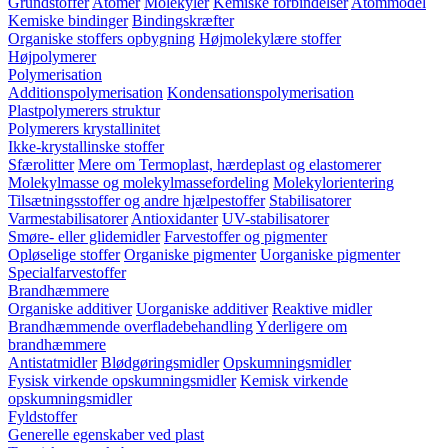
Grundstoffer
Atomer
Molekyler
Kemiske forbindelser
Atommodel
Kemiske bindinger
Bindingskræfter
Organiske stoffers opbygning
Højmolekylære stoffer
Højpolymerer
Polymerisation
Additionspolymerisation
Kondensationspolymerisation
Plastpolymerers struktur
Polymerers krystallinitet
Ikke-krystallinske stoffer
Sfærolitter
Mere om Termoplast, hærdeplast og elastomerer
Molekylmasse og molekylmassefordeling
Molekylorientering
Tilsætningsstoffer og andre hjælpestoffer
Stabilisatorer
Varmestabilisatorer
Antioxidanter
UV-stabilisatorer
Smøre- eller glidemidler
Farvestoffer og pigmenter
Opløselige stoffer
Organiske pigmenter
Uorganiske pigmenter
Specialfarvestoffer
Brandhæmmere
Organiske additiver
Uorganiske additiver
Reaktive midler
Brandhæmmende overfladebehandling
Yderligere om
brandhæmmere
Antistatmidler
Blødgøringsmidler
Opskumningsmidler
Fysisk virkende opskumningsmidler
Kemisk virkende
opskumningsmidler
Fyldstoffer
Generelle egenskaber ved plast