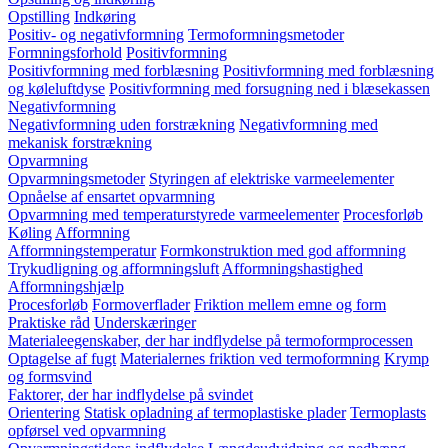
Opstilling
Indkøring
Positiv- og negativformning
Termoformningsmetoder
Formningsforhold
Positivformning
Positivformning med forblæsning
Positivformning med forblæsning
og køleluftdyse
Positivformning med forsugning ned i blæsekassen
Negativformning
Negativformning uden forstrækning
Negativformning med
mekanisk forstrækning
Opvarmning
Opvarmningsmetoder
Styringen af elektriske varmeelementer
Opnåelse af ensartet opvarmning
Opvarmning med temperaturstyrede varmeelementer
Procesforløb
Køling
Afformning
Afformningstemperatur
Formkonstruktion med god afformning
Trykudligning og afformningsluft
Afformningshastighed
Afformningshjælp
Procesforløb
Formoverflader
Friktion mellem emne og form
Praktiske råd
Underskæringer
Materialeegenskaber, der har indflydelse på termoformprocessen
Optagelse af fugt
Materialernes friktion ved termoformning
Krymp
og formsvind
Faktorer, der har indflydelse på svindet
Orientering
Statisk opladning af termoplastiske plader
Termoplasts
opførsel ved opvarmning