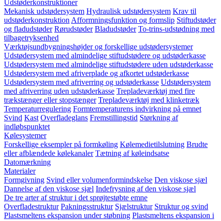
Udstøderkonstruktioner
Mekanisk udstødersystem
Hydraulisk udstødersystem
Krav til
udstøderkonstruktion
Afformningsfunktion og formslip
Stiftudstøder
og fladudstøder
Rørudstøder
Bladudstøder
To-trins-udstødning med
tilbagetryksenhed
Værktøjsundbygningshøjder og forskellige udstødersystemer
Udstødersystem med almindelige stiftudstødere og udstøderkasse
Udstødersystem med almindelige stiftudstødere uden udstøderkasse
Udstødersystem med afriverplade og afkortet udstøderkasse
Udstødersystem med afriverring og udstøderkasse
Udstødersystem
med afriverring uden udstøderkasse
Trepladeværktøj med fire
trækstænger eller stopstænger
Trepladeværktøj med klinketræk
Temperaturregulering
Formtemperaturens indvirkning på emnet
Svind
Kast
Overfladeglans
Fremstillingstid
Størkning af
indløbspunktet
Kølesystemer
Forskellige eksempler på formkøling
Kølemedietilslutning
Brudte
eller afblændede kølekanaler
Tætning af køleindsatse
Datomærkning
Materialer
Formgivning
Svind eller volumenformindskelse
Den viskose sjæl
Dannelse af den viskose sjæl
Indefrysning af den viskose sjæl
De tre arter af struktur i det sprøjtestøbte emne
Overfladestruktur
Pakningsstruktur
Sjælstruktur
Struktur og svind
Plastsmeltens ekspansion under støbning
Plastsmeltens ekspansion i