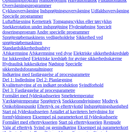
Opstillingsprogram
Håndbetjening
Halvautomatisk
Fuldautomatisk
Overvågningsprogrammer
Cyklusovervågning
Indsprøjtningsovervågning
Udfaldsovervågning
Specielle programmer
Luftafblæsning
Kernetræk
Tomgangscyklus eller tørcyklus
Snekkerotation under indsprøjtning
Flydestøbning
Specielt
doseringsprogram
Andre specielle programmer
Sprøjtestøbemaskinens vedligeholdelse
Sikkerhed ved
sprøjtestøbemaskinen
Standardsikkerhedsudstyr
Afskærmning
Afskærmning ved dyse
Elektriske sikkerhedskredsløb
for lukkeenhed
Elektriske kredsløb for øvrige sikkerhedsskærme
Hydraulisk lukkesikring
Nødstop
Specielle
sikkershedsforanstaltninger
Indkøring med fastlæggelse af procesparametre
Del 1: Indledning
Del 2: Planlægning
Kvalitetsstyring af en indkørt produktion
Svindforhold
Del 3: Fastlæggelse af procesparametre
Formålet med fyldeskudsserien
Smeltetemperatur
Værktøjstemperatur
Sprøjtetryk
Snekkeomdrejninger
Modtryk
Omkoblingspunkt
Eftertryk og eftertrykstid
Indsprøjtningshastighed
Start på fyldeskudsserien
Antallet af kaviteters betydning for
formfyldningen
Eksempel på parameterkort til fyldeskudsserie
Formålet med eftertryksserien
Start på eftertryksserien
Restpude
Valg af eftertryk
Svind og genindkøring
Eksempel på parameterkort