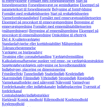
til eftertryksserie
Formålet med forseglingsserien
Start på
forseglingsserien
Forseglingsvægt og genindkøring
Eksempel på
parameterkort til forseglingsserie
Belysning af formfyldning
Formålet med restkøletidsserien
Start på restkøletidsserien
Varmeformbestandighed
Formålet med emnevægtsstabilitetsserien
Eksempel på proceskort til emnevægtspredning
Beregning af
emnevægtspredning
Formålet med emnemålstabilitetsserien
(målspredningen)
Beregning af emnemålspredning
Eksempel på
proceskort til emnemålspredning
Omkobling til eftertryk
Del 4: Kvalitetsværktøjer
Standardafvigelse eller korttidsstabilitet
Målspredning
Tolerancebestemmelse
Værktøjer og hjælpeudstyr
Treatning eller coronabehandling
Værktøjsfremstilling
Kalkulationsafhængige punkter ved emne- og værktøjskonstruktion
Sprøjtestøbeværktøjets opbygning og hovedbestanddele
Indløbstyper, placering og dimensionering
Fristråleeffekt
Tunnelindløb
Snabelindløb
Kegleindløb
Skærmindløb
Filmindløb
Vifteindløb
Stropindløb
Ringindløb
Varmekanalfordeler med nåleventil
Nåleventil
Varmedyser
Fordelerkanaler eller indløbskanaler
Indløbsplacering
Tværsnit af
fordelerkanal
Centraludstøder/indløbstrækker
Hæklenål
Konisk modhold
Rillemodhold
Kuglemodhold
Keglemodhold