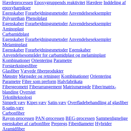
Hærdeprocessen
Epoxygruppends reaktivitet
Hærdere
Inddeling af
epoxyharpikser
Egenskaber
Forarbejdningsmetoder
Anvendelseseksempler
Polyurethan
Phenolplast
Egenskaber
Forarbejdningsmetoder
Anvendelseseksempler
Aminoplast
Carbamidplast
Egenskaber
Forarbejdningsmetoder
Anvendelseseksempler
Melaminplast
Egenskaber
Forarbejdningsmetoder
Egenskaber
Anvendelsesområder for carbamidplast og melaminplast
Kombinationer
Orientering
Parametre
Forstærkningsfibre
Glasfiber
Vævede fiberprodukter
Mønstre
Mængder og retninger
Kombinationer
Orientering
Parametre
Fibre som preform
Halvfabrikata
Fibergeometri
Fiberarrangement
Matrixmængde
Fiber/matrix-
blanding
Oversigt
Tekstilteknologi
Simpelt væv
Kiper-væv
Satin-væv
Overfladebehandling af glasfiber
8-satin-væv
Carbonfiber
Rayon-processen
PAN-processen
BEG-processen
Sammenlignelige
egenskaber af carbonfibre
Prepregs
Fiberdiameter
Hybrider
Aramidfiber