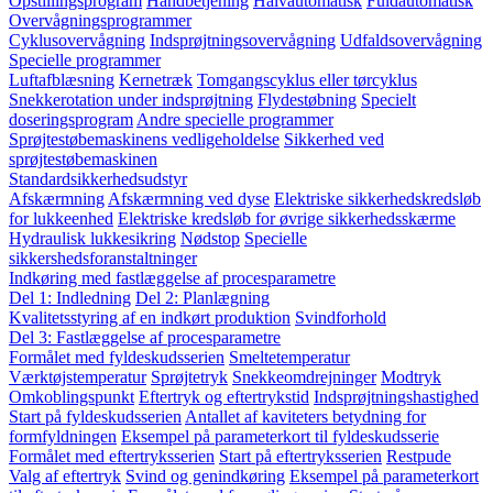
Opstillingsprogram
Håndbetjening
Halvautomatisk
Fuldautomatisk
Overvågningsprogrammer
Cyklusovervågning
Indsprøjtningsovervågning
Udfaldsovervågning
Specielle programmer
Luftafblæsning
Kernetræk
Tomgangscyklus eller tørcyklus
Snekkerotation under indsprøjtning
Flydestøbning
Specielt
doseringsprogram
Andre specielle programmer
Sprøjtestøbemaskinens vedligeholdelse
Sikkerhed ved
sprøjtestøbemaskinen
Standardsikkerhedsudstyr
Afskærmning
Afskærmning ved dyse
Elektriske sikkerhedskredsløb
for lukkeenhed
Elektriske kredsløb for øvrige sikkerhedsskærme
Hydraulisk lukkesikring
Nødstop
Specielle
sikkershedsforanstaltninger
Indkøring med fastlæggelse af procesparametre
Del 1: Indledning
Del 2: Planlægning
Kvalitetsstyring af en indkørt produktion
Svindforhold
Del 3: Fastlæggelse af procesparametre
Formålet med fyldeskudsserien
Smeltetemperatur
Værktøjstemperatur
Sprøjtetryk
Snekkeomdrejninger
Modtryk
Omkoblingspunkt
Eftertryk og eftertrykstid
Indsprøjtningshastighed
Start på fyldeskudsserien
Antallet af kaviteters betydning for
formfyldningen
Eksempel på parameterkort til fyldeskudsserie
Formålet med eftertryksserien
Start på eftertryksserien
Restpude
Valg af eftertryk
Svind og genindkøring
Eksempel på parameterkort