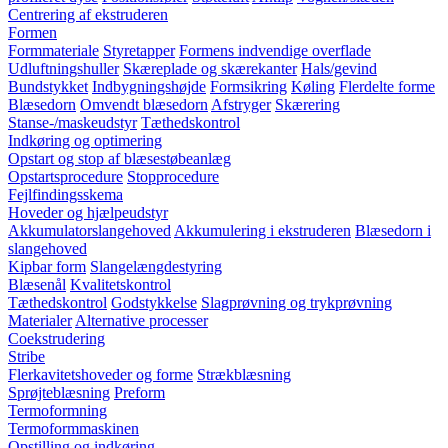
Centrering af ekstruderen
Formen
Formmateriale
Styretapper
Formens indvendige overflade
Udluftningshuller
Skæreplade og skærekanter
Hals/gevind
Bundstykket
Indbygningshøjde
Formsikring
Køling
Flerdelte forme
Blæsedorn
Omvendt blæsedorn
Afstryger
Skærering
Stanse-/maskeudstyr
Tæthedskontrol
Indkøring og optimering
Opstart og stop af blæsestøbeanlæg
Opstartsprocedure
Stopprocedure
Fejlfindingsskema
Hoveder og hjælpeudstyr
Akkumulatorslangehoved
Akkumulering i ekstruderen
Blæsedorn i
slangehoved
Kipbar form
Slangelængdestyring
Blæsenål
Kvalitetskontrol
Tæthedskontrol
Godstykkelse
Slagprøvning og trykprøvning
Materialer
Alternative processer
Coekstrudering
Stribe
Flerkavitetshoveder og forme
Strækblæsning
Sprøjteblæsning
Preform
Termoformning
Termoformmaskinen
Opstilling og indkøring