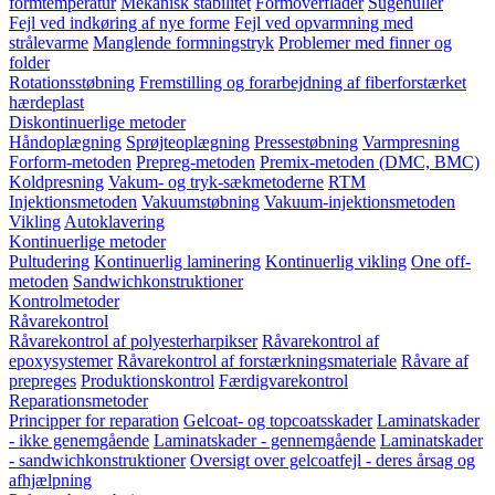
formtemperatur
Mekanisk stabilitet
Formoverflader
Sugehuller
Fejl ved indkøring af nye forme
Fejl ved opvarmning med
strålevarme
Manglende formningstryk
Problemer med finner og
folder
Rotationsstøbning
Fremstilling og forarbejdning af fiberforstærket
hærdeplast
Diskontinuerlige metoder
Håndoplægning
Sprøjteoplægning
Pressestøbning
Varmpresning
Forform-metoden
Prepreg-metoden
Premix-metoden (DMC, BMC)
Koldpresning
Vakum- og tryk-sækmetoderne
RTM
Injektionsmetoden
Vakuumstøbning
Vakuum-injektionsmetoden
Vikling
Autoklavering
Kontinuerlige metoder
Pultudering
Kontinuerlig laminering
Kontinuerlig vikling
One off-
metoden
Sandwichkonstruktioner
Kontrolmetoder
Råvarekontrol
Råvarekontrol af polyesterharpikser
Råvarekontrol af
epoxysystemer
Råvarekontrol af forstærkningsmateriale
Råvare af
prepreges
Produktionskontrol
Færdigvarekontrol
Reparationsmetoder
Principper for reparation
Gelcoat- og topcoatsskader
Laminatskader
- ikke genemgående
Laminatskader - gennemgående
Laminatskader
- sandwichkonstruktioner
Oversigt over gelcoatfejl - deres årsag og
afhjælpning