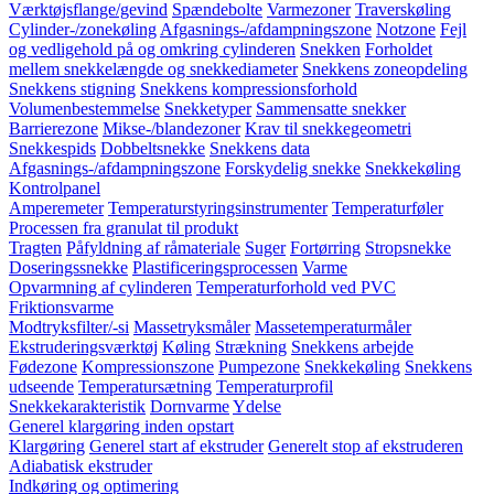
Værktøjsflange/gevind
Spændebolte
Varmezoner
Traverskøling
Cylinder-/zonekøling
Afgasnings-/afdampningszone
Notzone
Fejl
og vedligehold på og omkring cylinderen
Snekken
Forholdet
mellem snekkelængde og snekkediameter
Snekkens zoneopdeling
Snekkens stigning
Snekkens kompressionsforhold
Volumenbestemmelse
Snekketyper
Sammensatte snekker
Barrierezone
Mikse-/blandezoner
Krav til snekkegeometri
Snekkespids
Dobbeltsnekke
Snekkens data
Afgasnings-/afdampningszone
Forskydelig snekke
Snekkekøling
Kontrolpanel
Amperemeter
Temperaturstyringsinstrumenter
Temperaturføler
Processen fra granulat til produkt
Tragten
Påfyldning af råmateriale
Suger
Fortørring
Stropsnekke
Doseringssnekke
Plastificeringsprocessen
Varme
Opvarmning af cylinderen
Temperaturforhold ved PVC
Friktionsvarme
Modtryksfilter/-si
Massetryksmåler
Massetemperaturmåler
Ekstruderingsværktøj
Køling
Strækning
Snekkens arbejde
Fødezone
Kompressionszone
Pumpezone
Snekkekøling
Snekkens
udseende
Temperatursætning
Temperaturprofil
Snekkekarakteristik
Dornvarme
Ydelse
Generel klargøring inden opstart
Klargøring
Generel start af ekstruder
Generelt stop af ekstruderen
Adiabatisk ekstruder
Indkøring og optimering