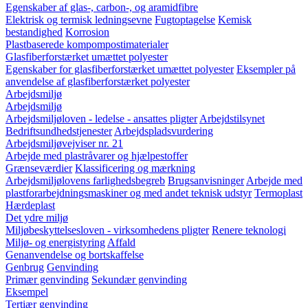
Egenskaber af glas-, carbon-, og aramidfibre
Elektrisk og termisk ledningsevne
Fugtoptagelse
Kemisk
bestandighed
Korrosion
Plastbaserede kompompostimaterialer
Glasfiberforstærket umættet polyester
Egenskaber for glasfiberforstærket umættet polyester
Eksempler på
anvendelse af glasfiberforstærket polyester
Arbejdsmiljø
Arbejdsmiljø
Arbejdsmiljøloven - ledelse - ansattes pligter
Arbejdstilsynet
Bedriftsundhedstjenester
Arbejdspladsvurdering
Arbejdsmiljøvejviser nr. 21
Arbejde med plastråvarer og hjælpestoffer
Grænseværdier
Klassificering og mærkning
Arbejdsmiljølovens farlighedsbegreb
Brugsanvisninger
Arbejde med
plastforarbejdningsmaskiner og med andet teknisk udstyr
Termoplast
Hærdeplast
Det ydre miljø
Miljøbeskyttelsesloven - virksomhedens pligter
Renere teknologi
Miljø- og energistyring
Affald
Genanvendelse og bortskaffelse
Genbrug
Genvinding
Primær genvinding
Sekundær genvinding
Eksempel
Tertiær genvinding