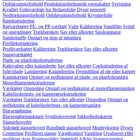
Opblæsningsforhold
Produktionsbetingede egenskaber
Svejsning
Kvalitet
Folieværktøj for flerlagsfolie
Dyser generelt
Nedtrækningsforhold
Opblæsningsforhold
Krympefolie
Rørekstrudering
Rørværktøjet
PE- og PP-værktøj
Vulst
Kalibrering
Vandfilm
Svind
og spændinger
Trækbænken
Sav eller afkorter
Spoleapparat
Samlemuffe
Opstart og stop af røranlæg
Profilekstrudering
Profilværktøjet
Kalibrering
Trækbænken
Sav eller afkorter
Stangværktøjet
Plade og planfolieekstrudering
Kølevalser eller kalandrette
Sav eller afkorter
Coekstrudering af
folie/plade
Laminering
Kalandrering
Fremstilling af rør eller kapper
Kantskæring
Opstart og nedlukning af plade- og planfolieanlæg
Monofilamentekstrudering
Værktøjet
Opspoling
Opstart og nedlukning af monofilamentanlæg
Kabelisolerings- og kapperørsekstrudering
Værktøjet
Trækbænken
Sav eller afkorter
Opspoling
Opstart og
nedlukning af kabelisolerings- og kapperørsanlæg
Blæsestøbning
Blæsestøbemaskinen
Symboloversigt
Sikkerhedsskærm
Slangehovedet
Sidefødt slangehoved
Bundfødt slangehoved
Modtryksring
Dysen
Centrering
Profileret slange
Vægtkontrol
Vandring
Ovaliseret eller
profileret dyse
Positionsføler
Støtteluft
Afklip
Vognen/slæden