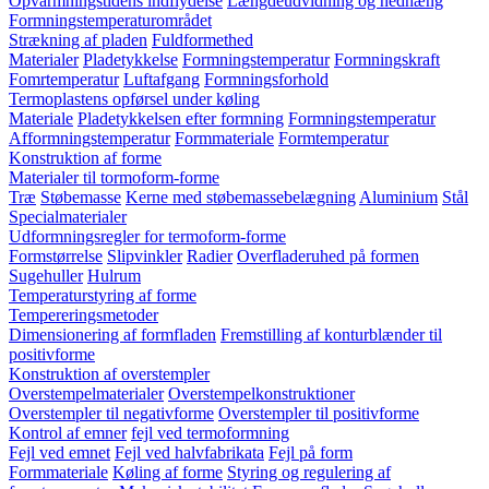
Opvarmningstidens indflydelse
Længdeudvidning og nedhæng
Formningstemperaturområdet
Strækning af pladen
Fuldformethed
Materialer
Pladetykkelse
Formningstemperatur
Formningskraft
Fomrtemperatur
Luftafgang
Formningsforhold
Termoplastens opførsel under køling
Materiale
Pladetykkelsen efter formning
Formningstemperatur
Afformningstemperatur
Formmateriale
Formtemperatur
Konstruktion af forme
Materialer til tormoform-forme
Træ
Støbemasse
Kerne med støbemassebelægning
Aluminium
Stål
Specialmaterialer
Udformningsregler for termoform-forme
Formstørrelse
Slipvinkler
Radier
Overfladeruhed på formen
Sugehuller
Hulrum
Temperaturstyring af forme
Tempereringsmetoder
Dimensionering af formfladen
Fremstilling af konturblænder til
positivforme
Konstruktion af overstempler
Overstempelmaterialer
Overstempelkonstruktioner
Overstempler til negativforme
Overstempler til positivforme
Kontrol af emner
fejl ved termoformning
Fejl ved emnet
Fejl ved halvfabrikata
Fejl på form
Formmateriale
Køling af forme
Styring og regulering af