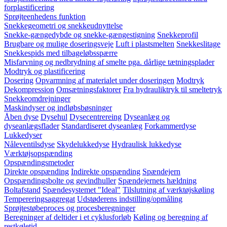
forplastificering
Sprøjteenhedens funktion
Snekkegeometri og snekkeudnyttelse
Snekke-gængedybde og snekke-gængestigning
Snekkeprofil
Brugbare og mulige doseringsveje
Luft i plastsmelten
Snekkeslitage
Snekkespids med tilbageløbsspærre
Misfarvning og nedbrydning af smelte pga. dårlige tætningsplader
Modtryk og plastificering
Dosering
Opvarmning af materialet under doseringen
Modtryk
Dekompression
Omsætningsfaktorer
Fra hydrauliktryk til smeltetryk
Snekkeomdrejninger
Maskindyser og indløbsbøsninger
Åben dyse
Dysehul
Dysecentrereing
Dyseanlæg og
dyseanlægsflader
Standardiseret dyseanlæg
Forkammerdyse
Lukkedyser
Nåleventilsdyse
Skydelukkedyse
Hydraulisk lukkedyse
Værktøjsopspænding
Opspændingsmetoder
Direkte opspænding
Indirekte opspænding
Spændejern
Opspændingsbolte og gevindhuller
Spændejernets hældning
Boltafstand
Spændesystemet "Ideal"
Tilslutning af værktøjskøling
Tempereringsaggregat
Udstøderens indstilling/opmåling
Sprøjtestøbeproces og procesberegninger
Beregninger af deltider i et cyklusforløb
Køling og beregning af
restkøletid