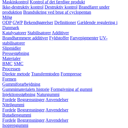
Maskinkontrol
Kontrol af det færdige produkt
Ikke-destruktiv kontrol
Destruktiv kontrol
Brandfarer under
produktion
Brandsikring ved brug af cyclopentan
Miljø
ODP
GWP
Bekendtgørelser
Definitioner
Gældende regulering i
Danmark
Katalysatorer
Stabilisatorer
Additiver
Brandhæmmere additiver
Fyldstoffer
Farvepigmenter
UV-
stabilisatorer
Slipmidler
Pressestøbning
Materialer
BMC
SMC
Processen
Direkte metode
Transfermtoden
Formpresse
Formen
Gummiforarbejdning
Gummimaterialets historie
Formgivning af gummi
Injektionsstøbning
Naturgummi
Fordele
Begrænsninger
Anvendelser
Nitrilgummi
Fordele
Begrænsninger
Anvendelser
Butadiengummi
Fordele
Begrænsninger
Anvendelser
Isoprengummi