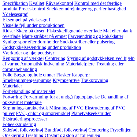
Specifikation
Kvalitet
Råvarekontrol
Kontrol med det færdige
produkt
Proceskontrol
Snekkeomdrejninger og periferihastighed
Ydelesesgraf
Eksempel på ydelsesgraf
Visuelle fejl under produktionen
Ridser
Skæg på dysen
Fiskeskællignende overflade
Mat eller blank
overflade
Matte striåber på emnet
Farveændring og koksklatter
Synlige spor efter dornholder
Snekkestriber eller pulsering
Godstykkelsesændring under produktion
Værktøjer og hjælpeudstyr
Rengøring af værktøj
Centrering
Styring af godstykkelsen ved hjælp
af varme
Automatisk indvejning
Materialefølere
Treatning eller
coronabehandling
Folie
Bægre og hule emner
Flasker
Kapperør
Smeltepumpe/gearpumpe
Krympeprøve
Trækprøvning
Materialer
Forbehandling af materialet
Fortørring
Forvarmning for at undgå fugtoptagelse
Behandling af
opkværnet materiale
Strømningskarakteristik
Miksning af PVC
Ekstrudering af PVC
pulver
PVC, chlor og smøremiddel
Planetvalseekstruder
Ekstruderingsprocesser
Folieekstrudering
Sidefødt folieværktøj
Bundfødt folieværktøj
Centrering
Fryselinjen
Opskæring
Treatning
Opstart og stop af folieanlæg