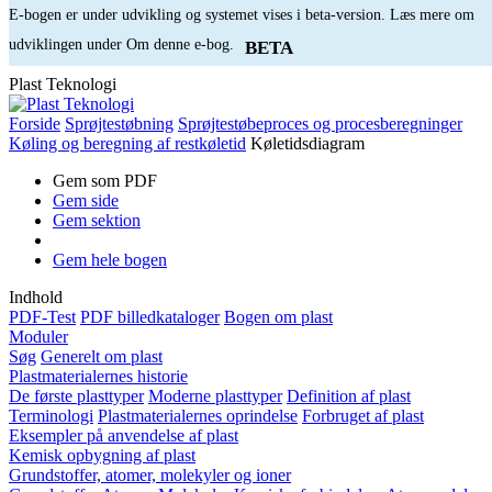
E-bogen er under udvikling og systemet vises i beta-version. Læs mere om
udviklingen under Om denne e-bog.
BETA
Plast Teknologi
Forside
Sprøjtestøbning
Sprøjtestøbeproces og procesberegninger
Køling og beregning af restkøletid
Køletidsdiagram
Gem som PDF
Gem side
Gem sektion
Gem hele bogen
Indhold
PDF-Test
PDF billedkataloger
Bogen om plast
Moduler
Søg
Generelt om plast
Plastmaterialernes historie
De første plasttyper
Moderne plasttyper
Definition af plast
Terminologi
Plastmaterialernes oprindelse
Forbruget af plast
Eksempler på anvendelse af plast
Kemisk opbygning af plast
Grundstoffer, atomer, molekyler og ioner