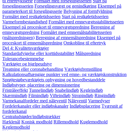
til eftertryksserie
Formålet med forseglingsserien
Start på
forseglingsserien
Forseglingsvægt og genindkøring
Eksempel på
parameterkort til forseglingsserie
Belysning af formfyldning
Formålet med restkøletidsserien
Start på restkøletidsserien
Varmeformbestandighed
Formålet med emnevægtsstabilitetsserien
Eksempel på proceskort til emnevægtspredning
Beregning af
emnevægtspredning
Formålet med emnemålstabilitetsserien
(målspredningen)
Beregning af emnemålspredning
Eksempel på
proceskort til emnemålspredning
Omkobling til eftertryk
Del 4: Kvalitetsværktøjer
Standardafvigelse eller korttidsstabilitet
Målspredning
Tolerancebestemmelse
Værktøjer og hjælpeudstyr
Treatning eller coronabehandling
Værktøjsfremstilling
Kalkulationsafhængige punkter ved emne- og værktøjskonstruktion
Sprøjtestøbeværktøjets opbygning og hovedbestanddele
Indløbstyper, placering og dimensionering
Fristråleeffekt
Tunnelindløb
Snabelindløb
Kegleindløb
Skærmindløb
Filmindløb
Vifteindløb
Stropindløb
Ringindløb
Varmekanalfordeler med nåleventil
Nåleventil
Varmedyser
Fordelerkanaler eller indløbskanaler
Indløbsplacering
Tværsnit af
fordelerkanal
Centraludstøder/indløbstrækker
Hæklenål
Konisk modhold
Rillemodhold
Kuglemodhold
Keglemodhold