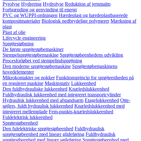
Pyrolyse
Hydrering
Hydrolyse
Reduktion af jernmalm
Forbrænding og genvinding til energi
PVC og WUPPI-ordningen
Hærdeplast og hærdeplastbaserede
kompositmaterialer
Biologisk nedbrydelige polymerer
Mærkning af
plast
Plast af olie
Lifecycle engineering
Sprøjtestøbning
De første sprøjtestøbemaskiner
Stempelsprøjtestøbemaskine
Sprøjtestøbeenhedens udvikling
Procesforløbet ved stempelindsprøjtning
Den moderne sprøjtestøbemaskine
Sprøjtestøbemaskinens
hovedelementer
Mikrokontakter og nokker
Funktionsprincip for sprøjteenheden på
en reguleret maskine
Maskinstativ
Lukkeenhed
Den fuldhydrauliske lukkeenhed
Knæledslukkeenhed
Fuldhydraulisk lukkeenhed med integreret transportcylinder
Hydraulisk lukkeenhed med afstandsarm
Etagelukkeenhed
Otte-
søjlers, fuldt hydraulisk lukkeenhed
Knæledslukkeenhed med
integreret mellemplade
Fem-punkts-knæledslukkeenhed
Fuldelektrisk lukkeenhed
Sprøtestøbeenhed
Den fulelektriske sprøjtestøbeenhed
Fuldhydraulisk
sprøjtestøbeenhed med lineær glideføring
Fuldhydraulisk
sprøjtestbeenhed med lineær søjleføring
Sprøjtestøbeenhed med