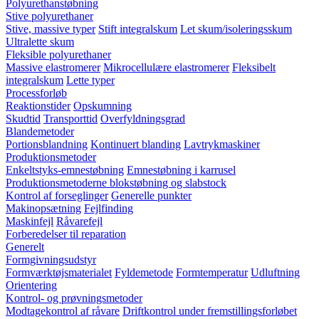
Polyurethanstøbning
Stive polyurethaner
Stive, massive typer
Stift integralskum
Let skum/isoleringsskum
Ultralette skum
Fleksible polyurethaner
Massive elastromerer
Mikrocellulære elastromerer
Fleksibelt
integralskum
Lette typer
Processforløb
Reaktionstider
Opskumning
Skudtid
Transporttid
Overfyldningsgrad
Blandemetoder
Portionsblandning
Kontinuert blanding
Lavtrykmaskiner
Produktionsmetoder
Enkeltstyks-emnestøbning
Emnestøbning i karrusel
Produktionsmetoderne blokstøbning og slabstock
Kontrol af forseglinger
Generelle punkter
Makinopsætning
Fejlfinding
Maskinfejl
Råvarefejl
Forberedelser til reparation
Generelt
Formgivningsudstyr
Formværktøjsmaterialet
Fyldemetode
Formtemperatur
Udluftning
Orientering
Kontrol- og prøvningsmetoder
Modtagekontrol af råvare
Driftkontrol under fremstillingsforløbet