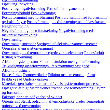
Opstilling
Indkøring
Positiv- og negativformning
Termoformningsmetoder
Formningsforhold
Positivformning
Positivformning med forblæsning
Positivformning med forblæsning
og køleluftdyse
Positivformning med forsugning ned i blæsekassen
Negativformning
Negativformning uden forstrækning
Negativformning med
mekanisk forstrækning
Opvarmning
Opvarmningsmetoder
Styringen af elektriske varmeelementer
Opnåelse af ensartet opvarmning
Opvarmning med temperaturstyrede varmeelementer
Procesforløb
Køling
Afformning
Afformningstemperatur
Formkonstruktion med god afformning
Trykudligning og afformningsluft
Afformningshastighed
Afformningshjælp
Procesforløb
Formoverflader
Friktion mellem emne og form
Praktiske råd
Underskæringer
Materialeegenskaber, der har indflydelse på termoformprocessen
Optagelse af fugt
Materialernes friktion ved termoformning
Krymp
og formsvind
Faktorer, der har indflydelse på svindet
Orientering
Statisk opladning af termoplastiske plader
Termoplasts
opførsel ved opvarmning