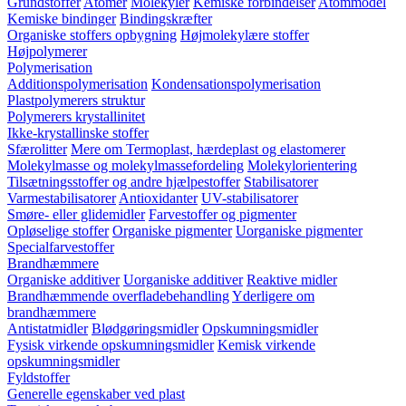
Grundstoffer
Atomer
Molekyler
Kemiske forbindelser
Atommodel
Kemiske bindinger
Bindingskræfter
Organiske stoffers opbygning
Højmolekylære stoffer
Højpolymerer
Polymerisation
Additionspolymerisation
Kondensationspolymerisation
Plastpolymerers struktur
Polymerers krystallinitet
Ikke-krystallinske stoffer
Sfærolitter
Mere om Termoplast, hærdeplast og elastomerer
Molekylmasse og molekylmassefordeling
Molekylorientering
Tilsætningsstoffer og andre hjælpestoffer
Stabilisatorer
Varmestabilisatorer
Antioxidanter
UV-stabilisatorer
Smøre- eller glidemidler
Farvestoffer og pigmenter
Opløselige stoffer
Organiske pigmenter
Uorganiske pigmenter
Specialfarvestoffer
Brandhæmmere
Organiske additiver
Uorganiske additiver
Reaktive midler
Brandhæmmende overfladebehandling
Yderligere om
brandhæmmere
Antistatmidler
Blødgøringsmidler
Opskumningsmidler
Fysisk virkende opskumningsmidler
Kemisk virkende
opskumningsmidler
Fyldstoffer
Generelle egenskaber ved plast