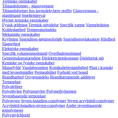
Termiske egenskaber
Tilstandsformer - glasovergang
Tilstandsformer hos lavmolekylære stoffer
Glasovergang -
glastilstand
Smelteinterval
Øvrige termiske egenskaber
Fysisk ældning
Termisk udvidelse
Specifik varme
Varmeledning
Kuldeskørhed
Temperaturindeks
Mekaniske egenskaber
Krybning
Spændings-tøjningsforløb
Spændingsrelaksation
Hårdhed
Slagsejhed
Elektriske egenskaber
Specifik volumenmodstand
Overflademodstand
Gennemslagsspænding
Dielektricitetskonstant
Dielektrisk tab
Kemiske og fysiske egenskaber
Massefylde
Vandabsorption
Kemikaliebestandighed
Plast i kontakt
med levnedsmidler
Permeabilitet
Forhold ved brand
Brandbarhed
Oxygenindeks
Brandhæmmende additiver
Termoplast
Polyolefiner
Polyethylen
Polypropylen
Polymethylpenten
Styrenbaserede termoplast
Polystyren
Styren-butadien-copolymer
Styren-acrylnitril-copolymer
Acrylnitril-butadien-styren-copolymer
Andre styrenbaserede
terpolymerer
Polyvinylchlorid