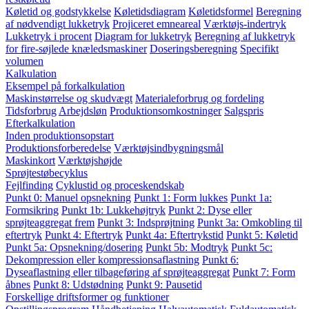
Køletid og godstykkelse
Køletidsdiagram
Køletidsformel
Beregning
af nødvendigt lukketryk
Projiceret emneareal
Værktøjs-indertryk
Lukketryk i procent
Diagram for lukketryk
Beregning af lukketryk
for fire-søjlede knæledsmaskiner
Doseringsberegning
Specifikt
volumen
Kalkulation
Eksempel på forkalkulation
Maskinstørrelse og skudvægt
Materialeforbrug og fordeling
Tidsforbrug
Arbejdsløn
Produktionsomkostninger
Salgspris
Efterkalkulation
Inden produktionsopstart
Produktionsforberedelse
Værktøjsindbygningsmål
Maskinkort
Værktøjshøjde
Sprøjtestøbecyklus
Fejlfinding
Cyklustid og proceskendskab
Punkt 0: Manuel opsnekning
Punkt 1: Form lukkes
Punkt 1a:
Formsikring
Punkt 1b: Lukkehøjtryk
Punkt 2: Dyse eller
sprøjteaggregat frem
Punkt 3: Indsprøjtning
Punkt 3a: Omkobling til
eftertryk
Punkt 4: Eftertryk
Punkt 4a: Eftertrykstid
Punkt 5: Køletid
Punkt 5a: Opsnekning/dosering
Punkt 5b: Modtryk
Punkt 5c:
Dekompression eller kompressionsaflastning
Punkt 6:
Dyseaflastning eller tilbageføring af sprøjteaggregat
Punkt 7: Form
åbnes
Punkt 8: Udstødning
Punkt 9: Pausetid
Forskellige driftsformer og funktioner