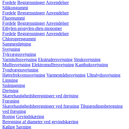
Fordele
Begrænsninger
Anvendelser
Silikongummi
Fordele
Begrænsninger
Anvendelser
Fluorgummi
Fordele
Begrænsninger
Anvendelser
Ethylen-propylen-dien-monomer
Fordele
Begrænsninger
Anvendelser
Chloroprengummi
Sammenføjning
Svejsning
Tykvægssvejsning
Varmluftssvejsning
Ekstrudersvejsning
Struksvejsning
Muffesvejsning
Elektromuffersvejsning
Kantbuksvejsning
Tyndvægssvejsning
Højrefrekvenssvejsning
Varmestrådssvejsning
Ultralydssvejsning
Limning
Spåntagning
Drejning
Skærehastighedsberegninger ved drejning
Fræsning
Skærehastighedsberegninger ved fræsning
Tilspændingsberegning
ved fræsning
Boring
Gevindskæring
Beregning af diameter ved gevindskæring
Køling
Savning