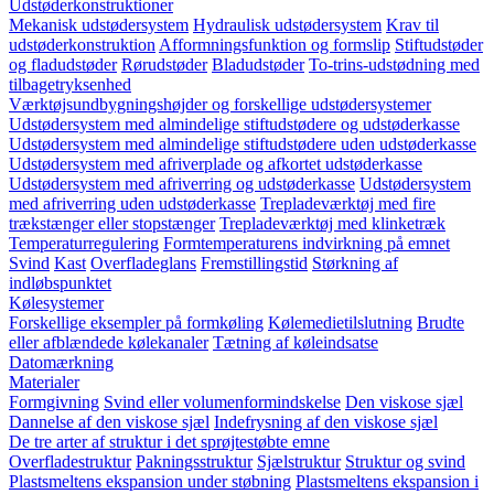
Udstøderkonstruktioner
Mekanisk udstødersystem
Hydraulisk udstødersystem
Krav til
udstøderkonstruktion
Afformningsfunktion og formslip
Stiftudstøder
og fladudstøder
Rørudstøder
Bladudstøder
To-trins-udstødning med
tilbagetryksenhed
Værktøjsundbygningshøjder og forskellige udstødersystemer
Udstødersystem med almindelige stiftudstødere og udstøderkasse
Udstødersystem med almindelige stiftudstødere uden udstøderkasse
Udstødersystem med afriverplade og afkortet udstøderkasse
Udstødersystem med afriverring og udstøderkasse
Udstødersystem
med afriverring uden udstøderkasse
Trepladeværktøj med fire
trækstænger eller stopstænger
Trepladeværktøj med klinketræk
Temperaturregulering
Formtemperaturens indvirkning på emnet
Svind
Kast
Overfladeglans
Fremstillingstid
Størkning af
indløbspunktet
Kølesystemer
Forskellige eksempler på formkøling
Kølemedietilslutning
Brudte
eller afblændede kølekanaler
Tætning af køleindsatse
Datomærkning
Materialer
Formgivning
Svind eller volumenformindskelse
Den viskose sjæl
Dannelse af den viskose sjæl
Indefrysning af den viskose sjæl
De tre arter af struktur i det sprøjtestøbte emne
Overfladestruktur
Pakningsstruktur
Sjælstruktur
Struktur og svind
Plastsmeltens ekspansion under støbning
Plastsmeltens ekspansion i