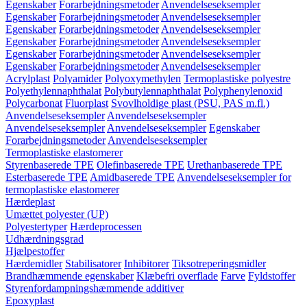
Egenskaber
Forarbejdningsmetoder
Anvendelseseksempler
Egenskaber
Forarbejdningsmetoder
Anvendelseseksempler
Egenskaber
Forarbejdningsmetoder
Anvendelseseksempler
Egenskaber
Forarbejdningsmetoder
Anvendelseseksempler
Egenskaber
Forarbejdningsmetoder
Anvendelseseksempler
Egenskaber
Forarbejdningsmetoder
Anvendelseseksempler
Acrylplast
Polyamider
Polyoxymethylen
Termoplastiske polyestre
Polyethylennaphthalat
Polybutylennaphthalat
Polyphenylenoxid
Polycarbonat
Fluorplast
Svovlholdige plast (PSU, PAS m.fl.)
Anvendelseseksempler
Anvendelseseksempler
Anvendelseseksempler
Anvendelseseksempler
Egenskaber
Forarbejdningsmetoder
Anvendelseseksempler
Termoplastiske elastomerer
Styrenbaserede TPE
Olefinbaserede TPE
Urethanbaserede TPE
Esterbaserede TPE
Amidbaserede TPE
Anvendelseseksempler for
termoplastiske elastomerer
Hærdeplast
Umættet polyester (UP)
Polyestertyper
Hærdeprocessen
Udhærdningsgrad
Hjælpestoffer
Hærdemidler
Stabilisatorer
Inhibitorer
Tiksotreperingsmidler
Brandhæmmende egenskaber
Klæbefri overflade
Farve
Fyldstoffer
Styrenfordampningshæmmende additiver
Epoxyplast