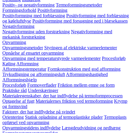
Positiv- og negativformning
Termoformningsmetoder
Formningsforhold
Positivformning
Positivformning med forblæsning
Positivformning med forblæsning
og køleluftdyse
Positivformning med forsugning ned i blæsekassen
Negativformning
Negativformning uden forstrækning
Negativformning med
mekanisk forstrækning
Opvarmning
Opvarmningsmetoder
Styringen af elektriske varmeelementer
Opnåelse af ensartet opvarmning
Opvarmning med temperaturstyrede varmeelementer
Procesforløb
Køling
Afformning
Afformningstemperatur
Formkonstruktion med god afformning
Trykudligning og afformningsluft
Afformningshastighed
Afformningshjælp
Procesforløb
Formoverflader
Friktion mellem emne og form
Praktiske råd
Underskæringer
Materialeegenskaber, der har indflydelse på termoformprocessen
Optagelse af fugt
Materialernes friktion ved termoformning
Krymp
og formsvind
Faktorer, der har indflydelse på svindet
Orientering
Statisk opladning af termoplastiske plader
Termoplasts
opførsel ved opvarmning
Opvarmningstidens indflydelse
Længdeudvidning og nedhæng