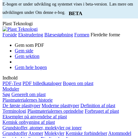
E-bogen er under udvikling og systemet vises i beta-version. Læs mere om
udviklingen under Om denne e-bog.
BETA
Plast Teknologi
Forside
Ekstrudering
Blæsestøbning
Formen
Flerdelte forme
Gem som PDF
Gem side
Gem sektion
Gem hele bogen
Indhold
PDF-Test
PDF billedkataloger
Bogen om plast
Moduler
Søg
Generelt om plast
Plastmaterialernes historie
De første plasttyper
Moderne plasttyper
Definition af plast
Terminologi
Plastmaterialernes oprindelse
Forbruget af plast
Eksempler på anvendelse af plast
Kemisk opbygning af plast
Grundstoffer, atomer, molekyler og ioner
Grundstoffer
Atomer
Molekyler
Kemiske forbindelser
Atommodel