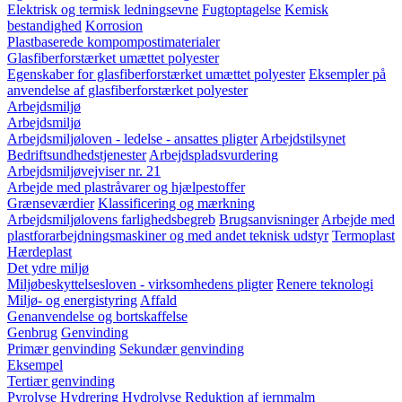
Elektrisk og termisk ledningsevne
Fugtoptagelse
Kemisk
bestandighed
Korrosion
Plastbaserede kompompostimaterialer
Glasfiberforstærket umættet polyester
Egenskaber for glasfiberforstærket umættet polyester
Eksempler på
anvendelse af glasfiberforstærket polyester
Arbejdsmiljø
Arbejdsmiljø
Arbejdsmiljøloven - ledelse - ansattes pligter
Arbejdstilsynet
Bedriftsundhedstjenester
Arbejdspladsvurdering
Arbejdsmiljøvejviser nr. 21
Arbejde med plastråvarer og hjælpestoffer
Grænseværdier
Klassificering og mærkning
Arbejdsmiljølovens farlighedsbegreb
Brugsanvisninger
Arbejde med
plastforarbejdningsmaskiner og med andet teknisk udstyr
Termoplast
Hærdeplast
Det ydre miljø
Miljøbeskyttelsesloven - virksomhedens pligter
Renere teknologi
Miljø- og energistyring
Affald
Genanvendelse og bortskaffelse
Genbrug
Genvinding
Primær genvinding
Sekundær genvinding
Eksempel
Tertiær genvinding
Pyrolyse
Hydrering
Hydrolyse
Reduktion af jernmalm