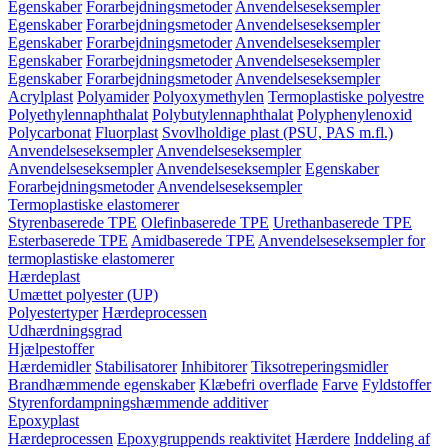
Egenskaber
Forarbejdningsmetoder
Anvendelseseksempler
Egenskaber
Forarbejdningsmetoder
Anvendelseseksempler
Egenskaber
Forarbejdningsmetoder
Anvendelseseksempler
Egenskaber
Forarbejdningsmetoder
Anvendelseseksempler
Egenskaber
Forarbejdningsmetoder
Anvendelseseksempler
Acrylplast
Polyamider
Polyoxymethylen
Termoplastiske polyestre
Polyethylennaphthalat
Polybutylennaphthalat
Polyphenylenoxid
Polycarbonat
Fluorplast
Svovlholdige plast (PSU, PAS m.fl.)
Anvendelseseksempler
Anvendelseseksempler
Anvendelseseksempler
Anvendelseseksempler
Egenskaber
Forarbejdningsmetoder
Anvendelseseksempler
Termoplastiske elastomerer
Styrenbaserede TPE
Olefinbaserede TPE
Urethanbaserede TPE
Esterbaserede TPE
Amidbaserede TPE
Anvendelseseksempler for
termoplastiske elastomerer
Hærdeplast
Umættet polyester (UP)
Polyestertyper
Hærdeprocessen
Udhærdningsgrad
Hjælpestoffer
Hærdemidler
Stabilisatorer
Inhibitorer
Tiksotreperingsmidler
Brandhæmmende egenskaber
Klæbefri overflade
Farve
Fyldstoffer
Styrenfordampningshæmmende additiver
Epoxyplast
Hærdeprocessen
Epoxygruppends reaktivitet
Hærdere
Inddeling af