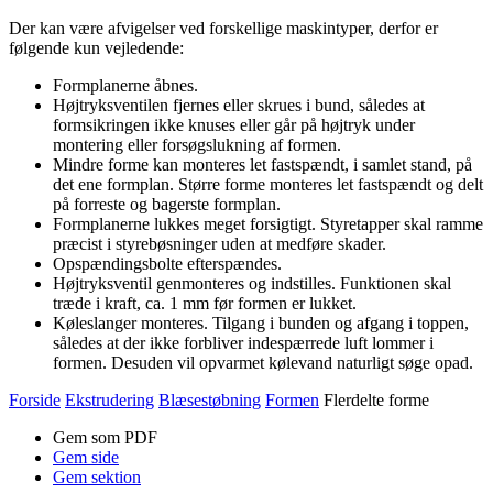
Der kan være afvigelser ved forskellige maskintyper, derfor er
følgende kun vejledende:
Formplanerne åbnes.
Højtryksventilen fjernes eller skrues i bund, således at
formsikringen ikke knuses eller går på højtryk under
montering eller forsøgslukning af formen.
Mindre forme kan monteres let fastspændt, i samlet stand, på
det ene formplan. Større forme monteres let fastspændt og delt
på forreste og bagerste formplan.
Formplanerne lukkes meget forsigtigt. Styretapper skal ramme
præcist i styrebøsninger uden at medføre skader.
Opspændingsbolte efterspændes.
Højtryksventil genmonteres og indstilles. Funktionen skal
træde i kraft, ca. 1 mm før formen er lukket.
Køleslanger monteres. Tilgang i bunden og afgang i toppen,
således at der ikke forbliver indespærrede luft lommer i
formen. Desuden vil opvarmet kølevand naturligt søge opad.
Forside
Ekstrudering
Blæsestøbning
Formen
Flerdelte forme
Gem som PDF
Gem side
Gem sektion