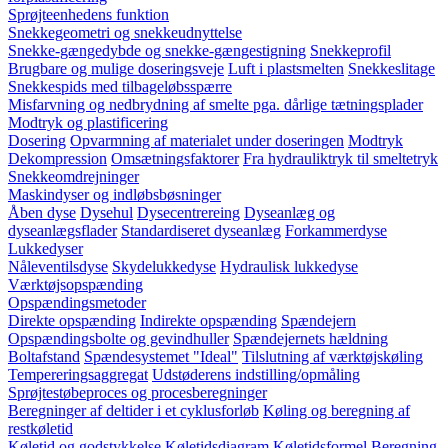
Sprøjteenhedens funktion
Snekkegeometri og snekkeudnyttelse
Snekke-gængedybde og snekke-gængestigning
Snekkeprofil
Brugbare og mulige doseringsveje
Luft i plastsmelten
Snekkeslitage
Snekkespids med tilbageløbsspærre
Misfarvning og nedbrydning af smelte pga. dårlige tætningsplader
Modtryk og plastificering
Dosering
Opvarmning af materialet under doseringen
Modtryk
Dekompression
Omsætningsfaktorer
Fra hydrauliktryk til smeltetryk
Snekkeomdrejninger
Maskindyser og indløbsbøsninger
Åben dyse
Dysehul
Dysecentrereing
Dyseanlæg og
dyseanlægsflader
Standardiseret dyseanlæg
Forkammerdyse
Lukkedyser
Nåleventilsdyse
Skydelukkedyse
Hydraulisk lukkedyse
Værktøjsopspænding
Opspændingsmetoder
Direkte opspænding
Indirekte opspænding
Spændejern
Opspændingsbolte og gevindhuller
Spændejernets hældning
Boltafstand
Spændesystemet "Ideal"
Tilslutning af værktøjskøling
Tempereringsaggregat
Udstøderens indstilling/opmåling
Sprøjtestøbeproces og procesberegninger
Beregninger af deltider i et cyklusforløb
Køling og beregning af
restkøletid
Køletid og godstykkelse
Køletidsdiagram
Køletidsformel
Beregning