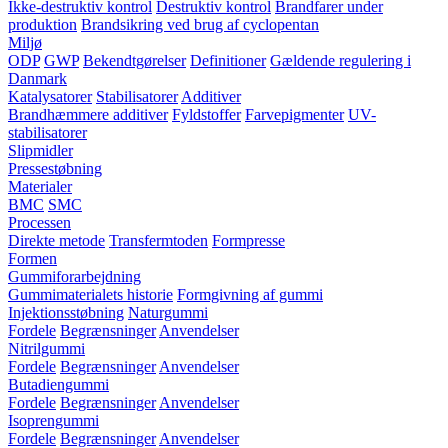
Ikke-destruktiv kontrol
Destruktiv kontrol
Brandfarer under
produktion
Brandsikring ved brug af cyclopentan
Miljø
ODP
GWP
Bekendtgørelser
Definitioner
Gældende regulering i
Danmark
Katalysatorer
Stabilisatorer
Additiver
Brandhæmmere additiver
Fyldstoffer
Farvepigmenter
UV-
stabilisatorer
Slipmidler
Pressestøbning
Materialer
BMC
SMC
Processen
Direkte metode
Transfermtoden
Formpresse
Formen
Gummiforarbejdning
Gummimaterialets historie
Formgivning af gummi
Injektionsstøbning
Naturgummi
Fordele
Begrænsninger
Anvendelser
Nitrilgummi
Fordele
Begrænsninger
Anvendelser
Butadiengummi
Fordele
Begrænsninger
Anvendelser
Isoprengummi
Fordele
Begrænsninger
Anvendelser