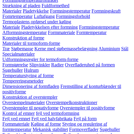
Formningstemperaturområdet
Strækning af pladen
Fuldformethed
Materialer
Pladetykkelse
Formningstemperatur
Formningskraft
Fomrtemperatur
Luftafgang
Formningsforhold
Termoplastens opførsel under køling
Materiale
Pladetykkelsen efter formning
Formningstemperatur
Afformningstemperatur
Formmateriale
Formtemperatur
Konstruktion af forme
Materialer til tormoform-forme
Træ
Støbemasse
Kerne med støbemassebelægning
Aluminium
Stål
Specialmaterialer
Udformningsregler for termoform-forme
Formstørrelse
Slipvinkler
Radier
Overfladeruhed på formen
Sugehuller
Hulrum
Temperaturstyring af forme
Tempereringsmetoder
Dimensionering af formfladen
Fremstilling af konturblænder til
positivforme
Konstruktion af overstempler
Overstempelmaterialer
Overstempelkonstruktioner
Overstempler til negativforme
Overstempler til positivforme
Kontrol af emner
fejl ved termoformning
Fejl ved emnet
Fejl ved halvfabrikata
Fejl på form
Formmateriale
Køling af forme
Styring og regulering af
formtemperatur
Mekanisk stabilitet
Formoverflader
Sugehuller