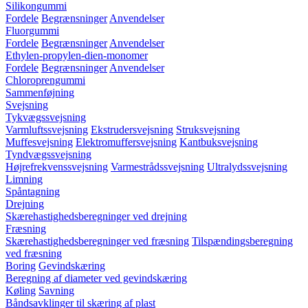
Silikongummi
Fordele
Begrænsninger
Anvendelser
Fluorgummi
Fordele
Begrænsninger
Anvendelser
Ethylen-propylen-dien-monomer
Fordele
Begrænsninger
Anvendelser
Chloroprengummi
Sammenføjning
Svejsning
Tykvægssvejsning
Varmluftssvejsning
Ekstrudersvejsning
Struksvejsning
Muffesvejsning
Elektromuffersvejsning
Kantbuksvejsning
Tyndvægssvejsning
Højrefrekvenssvejsning
Varmestrådssvejsning
Ultralydssvejsning
Limning
Spåntagning
Drejning
Skærehastighedsberegninger ved drejning
Fræsning
Skærehastighedsberegninger ved fræsning
Tilspændingsberegning
ved fræsning
Boring
Gevindskæring
Beregning af diameter ved gevindskæring
Køling
Savning
Båndsavklinger til skæring af plast