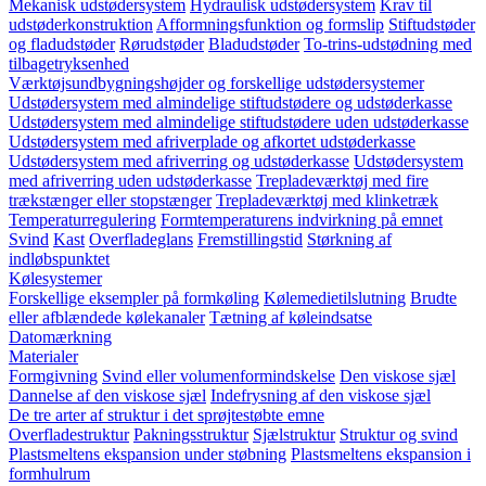
Mekanisk udstødersystem
Hydraulisk udstødersystem
Krav til
udstøderkonstruktion
Afformningsfunktion og formslip
Stiftudstøder
og fladudstøder
Rørudstøder
Bladudstøder
To-trins-udstødning med
tilbagetryksenhed
Værktøjsundbygningshøjder og forskellige udstødersystemer
Udstødersystem med almindelige stiftudstødere og udstøderkasse
Udstødersystem med almindelige stiftudstødere uden udstøderkasse
Udstødersystem med afriverplade og afkortet udstøderkasse
Udstødersystem med afriverring og udstøderkasse
Udstødersystem
med afriverring uden udstøderkasse
Trepladeværktøj med fire
trækstænger eller stopstænger
Trepladeværktøj med klinketræk
Temperaturregulering
Formtemperaturens indvirkning på emnet
Svind
Kast
Overfladeglans
Fremstillingstid
Størkning af
indløbspunktet
Kølesystemer
Forskellige eksempler på formkøling
Kølemedietilslutning
Brudte
eller afblændede kølekanaler
Tætning af køleindsatse
Datomærkning
Materialer
Formgivning
Svind eller volumenformindskelse
Den viskose sjæl
Dannelse af den viskose sjæl
Indefrysning af den viskose sjæl
De tre arter af struktur i det sprøjtestøbte emne
Overfladestruktur
Pakningsstruktur
Sjælstruktur
Struktur og svind
Plastsmeltens ekspansion under støbning
Plastsmeltens ekspansion i
formhulrum