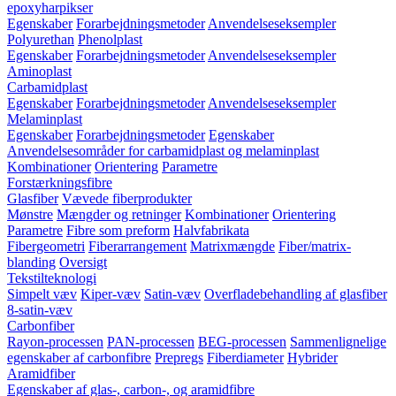
epoxyharpikser
Egenskaber
Forarbejdningsmetoder
Anvendelseseksempler
Polyurethan
Phenolplast
Egenskaber
Forarbejdningsmetoder
Anvendelseseksempler
Aminoplast
Carbamidplast
Egenskaber
Forarbejdningsmetoder
Anvendelseseksempler
Melaminplast
Egenskaber
Forarbejdningsmetoder
Egenskaber
Anvendelsesområder for carbamidplast og melaminplast
Kombinationer
Orientering
Parametre
Forstærkningsfibre
Glasfiber
Vævede fiberprodukter
Mønstre
Mængder og retninger
Kombinationer
Orientering
Parametre
Fibre som preform
Halvfabrikata
Fibergeometri
Fiberarrangement
Matrixmængde
Fiber/matrix-
blanding
Oversigt
Tekstilteknologi
Simpelt væv
Kiper-væv
Satin-væv
Overfladebehandling af glasfiber
8-satin-væv
Carbonfiber
Rayon-processen
PAN-processen
BEG-processen
Sammenlignelige
egenskaber af carbonfibre
Prepregs
Fiberdiameter
Hybrider
Aramidfiber
Egenskaber af glas-, carbon-, og aramidfibre