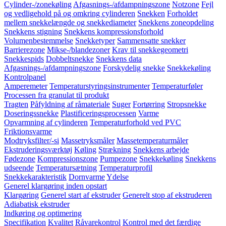
Cylinder-/zonekøling
Afgasnings-/afdampningszone
Notzone
Fejl
og vedligehold på og omkring cylinderen
Snekken
Forholdet
mellem snekkelængde og snekkediameter
Snekkens zoneopdeling
Snekkens stigning
Snekkens kompressionsforhold
Volumenbestemmelse
Snekketyper
Sammensatte snekker
Barrierezone
Mikse-/blandezoner
Krav til snekkegeometri
Snekkespids
Dobbeltsnekke
Snekkens data
Afgasnings-/afdampningszone
Forskydelig snekke
Snekkekøling
Kontrolpanel
Amperemeter
Temperaturstyringsinstrumenter
Temperaturføler
Processen fra granulat til produkt
Tragten
Påfyldning af råmateriale
Suger
Fortørring
Stropsnekke
Doseringssnekke
Plastificeringsprocessen
Varme
Opvarmning af cylinderen
Temperaturforhold ved PVC
Friktionsvarme
Modtryksfilter/-si
Massetryksmåler
Massetemperaturmåler
Ekstruderingsværktøj
Køling
Strækning
Snekkens arbejde
Fødezone
Kompressionszone
Pumpezone
Snekkekøling
Snekkens
udseende
Temperatursætning
Temperaturprofil
Snekkekarakteristik
Dornvarme
Ydelse
Generel klargøring inden opstart
Klargøring
Generel start af ekstruder
Generelt stop af ekstruderen
Adiabatisk ekstruder
Indkøring og optimering
Specifikation
Kvalitet
Råvarekontrol
Kontrol med det færdige