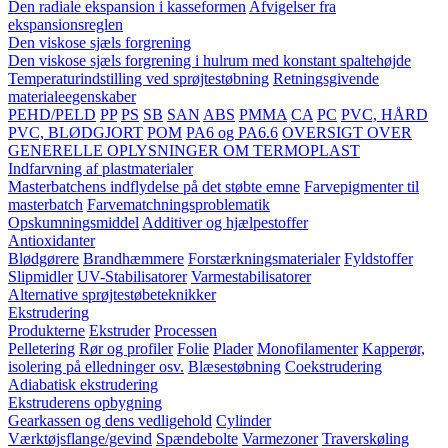
Den radiale ekspansion i kasseformen
Afvigelser fra
ekspansionsreglen
Den viskose sjæls forgrening
Den viskose sjæls forgrening i hulrum med konstant spaltehøjde
Temperaturindstilling ved sprøjtestøbning
Retningsgivende
materialeegenskaber
PEHD/PELD
PP
PS
SB
SAN
ABS
PMMA
CA
PC
PVC, HÅRD
PVC, BLØDGJORT
POM
PA6 og PA6.6
OVERSIGT OVER
GENERELLE OPLYSNINGER OM TERMOPLAST
Indfarvning af plastmaterialer
Masterbatchens indflydelse på det støbte emne
Farvepigmenter til
masterbatch
Farvematchningsproblematik
Opskumningsmiddel
Additiver og hjælpestoffer
Antioxidanter
Blødgørere
Brandhæmmere
Forstærkningsmaterialer
Fyldstoffer
Slipmidler
UV-Stabilisatorer
Varmestabilisatorer
Alternative sprøjtestøbeteknikker
Ekstrudering
Produkterne
Ekstruder
Processen
Pelletering
Rør og profiler
Folie
Plader
Monofilamenter
Kapperør,
isolering på elledninger osv.
Blæsestøbning
Coekstrudering
Adiabatisk ekstrudering
Ekstruderens opbygning
Gearkassen og dens vedligehold
Cylinder
Værktøjsflange/gevind
Spændebolte
Varmezoner
Traverskøling