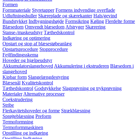
Formen
Formmateriale
Styretapper
Formens indvendige overflade
Udluftningshuller
Skæreplade og skærekanter
Hals/gevind
Bundstykket
Indbygningshøjde
Formsikring
Køling
Flerdelte forme
Blæsedorn
Omvendt blæsedorn
Afstryger
Skærering
Stanse-/maskeudstyr
Tæthedskontrol
Indkøring og optimering
Opstart og stop af blæsestøbeanlæg
Opstartsprocedure
Stopprocedure
Fejlfindingsskema
Hoveder og hjælpeudstyr
Akkumulatorslangehoved
Akkumulering i ekstruderen
Blæsedorn i
slangehoved
Kipbar form
Slangelængdestyring
Blæsenål
Kvalitetskontrol
Tæthedskontrol
Godstykkelse
Slagprøvning og trykprøvning
Materialer
Alternative processer
Coekstrudering
Stribe
Flerkavitetshoveder og forme
Strækblæsning
Sprøjteblæsning
Preform
Termoformning
Termoformmaskinen
Opstilling og indkøring
Opstilling
Indkøring