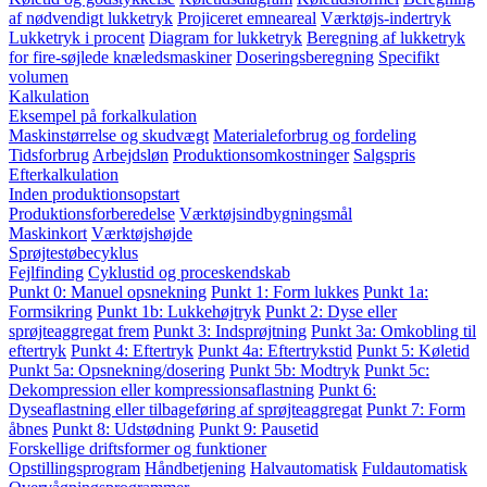
af nødvendigt lukketryk
Projiceret emneareal
Værktøjs-indertryk
Lukketryk i procent
Diagram for lukketryk
Beregning af lukketryk
for fire-søjlede knæledsmaskiner
Doseringsberegning
Specifikt
volumen
Kalkulation
Eksempel på forkalkulation
Maskinstørrelse og skudvægt
Materialeforbrug og fordeling
Tidsforbrug
Arbejdsløn
Produktionsomkostninger
Salgspris
Efterkalkulation
Inden produktionsopstart
Produktionsforberedelse
Værktøjsindbygningsmål
Maskinkort
Værktøjshøjde
Sprøjtestøbecyklus
Fejlfinding
Cyklustid og proceskendskab
Punkt 0: Manuel opsnekning
Punkt 1: Form lukkes
Punkt 1a:
Formsikring
Punkt 1b: Lukkehøjtryk
Punkt 2: Dyse eller
sprøjteaggregat frem
Punkt 3: Indsprøjtning
Punkt 3a: Omkobling til
eftertryk
Punkt 4: Eftertryk
Punkt 4a: Eftertrykstid
Punkt 5: Køletid
Punkt 5a: Opsnekning/dosering
Punkt 5b: Modtryk
Punkt 5c:
Dekompression eller kompressionsaflastning
Punkt 6:
Dyseaflastning eller tilbageføring af sprøjteaggregat
Punkt 7: Form
åbnes
Punkt 8: Udstødning
Punkt 9: Pausetid
Forskellige driftsformer og funktioner
Opstillingsprogram
Håndbetjening
Halvautomatisk
Fuldautomatisk