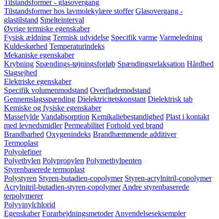
Tilstandsformer - glasovergang
Tilstandsformer hos lavmolekylære stoffer
Glasovergang -
glastilstand
Smelteinterval
Øvrige termiske egenskaber
Fysisk ældning
Termisk udvidelse
Specifik varme
Varmeledning
Kuldeskørhed
Temperaturindeks
Mekaniske egenskaber
Krybning
Spændings-tøjningsforløb
Spændingsrelaksation
Hårdhed
Slagsejhed
Elektriske egenskaber
Specifik volumenmodstand
Overflademodstand
Gennemslagsspænding
Dielektricitetskonstant
Dielektrisk tab
Kemiske og fysiske egenskaber
Massefylde
Vandabsorption
Kemikaliebestandighed
Plast i kontakt
med levnedsmidler
Permeabilitet
Forhold ved brand
Brandbarhed
Oxygenindeks
Brandhæmmende additiver
Termoplast
Polyolefiner
Polyethylen
Polypropylen
Polymethylpenten
Styrenbaserede termoplast
Polystyren
Styren-butadien-copolymer
Styren-acrylnitril-copolymer
Acrylnitril-butadien-styren-copolymer
Andre styrenbaserede
terpolymerer
Polyvinylchlorid
Egenskaber
Forarbejdningsmetoder
Anvendelseseksempler