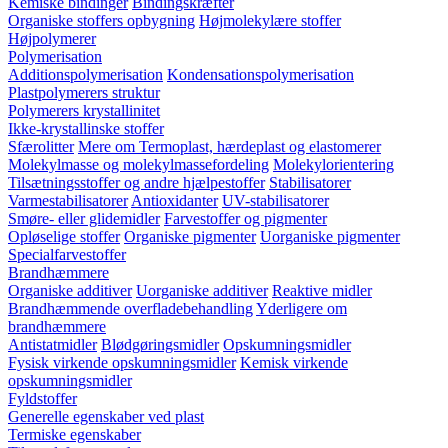
Kemiske bindinger
Bindingskræfter
Organiske stoffers opbygning
Højmolekylære stoffer
Højpolymerer
Polymerisation
Additionspolymerisation
Kondensationspolymerisation
Plastpolymerers struktur
Polymerers krystallinitet
Ikke-krystallinske stoffer
Sfærolitter
Mere om Termoplast, hærdeplast og elastomerer
Molekylmasse og molekylmassefordeling
Molekylorientering
Tilsætningsstoffer og andre hjælpestoffer
Stabilisatorer
Varmestabilisatorer
Antioxidanter
UV-stabilisatorer
Smøre- eller glidemidler
Farvestoffer og pigmenter
Opløselige stoffer
Organiske pigmenter
Uorganiske pigmenter
Specialfarvestoffer
Brandhæmmere
Organiske additiver
Uorganiske additiver
Reaktive midler
Brandhæmmende overfladebehandling
Yderligere om
brandhæmmere
Antistatmidler
Blødgøringsmidler
Opskumningsmidler
Fysisk virkende opskumningsmidler
Kemisk virkende
opskumningsmidler
Fyldstoffer
Generelle egenskaber ved plast
Termiske egenskaber