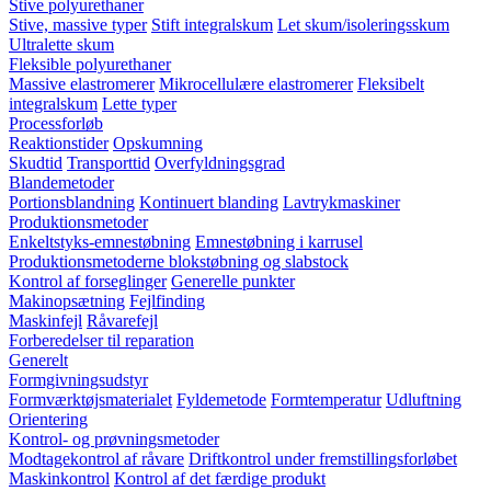
Stive polyurethaner
Stive, massive typer
Stift integralskum
Let skum/isoleringsskum
Ultralette skum
Fleksible polyurethaner
Massive elastromerer
Mikrocellulære elastromerer
Fleksibelt
integralskum
Lette typer
Processforløb
Reaktionstider
Opskumning
Skudtid
Transporttid
Overfyldningsgrad
Blandemetoder
Portionsblandning
Kontinuert blanding
Lavtrykmaskiner
Produktionsmetoder
Enkeltstyks-emnestøbning
Emnestøbning i karrusel
Produktionsmetoderne blokstøbning og slabstock
Kontrol af forseglinger
Generelle punkter
Makinopsætning
Fejlfinding
Maskinfejl
Råvarefejl
Forberedelser til reparation
Generelt
Formgivningsudstyr
Formværktøjsmaterialet
Fyldemetode
Formtemperatur
Udluftning
Orientering
Kontrol- og prøvningsmetoder
Modtagekontrol af råvare
Driftkontrol under fremstillingsforløbet
Maskinkontrol
Kontrol af det færdige produkt