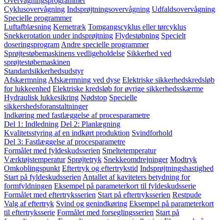
Overvågningsprogrammer
Cyklusovervågning
Indsprøjtningsovervågning
Udfaldsovervågning
Specielle programmer
Luftafblæsning
Kernetræk
Tomgangscyklus eller tørcyklus
Snekkerotation under indsprøjtning
Flydestøbning
Specielt
doseringsprogram
Andre specielle programmer
Sprøjtestøbemaskinens vedligeholdelse
Sikkerhed ved
sprøjtestøbemaskinen
Standardsikkerhedsudstyr
Afskærmning
Afskærmning ved dyse
Elektriske sikkerhedskredsløb
for lukkeenhed
Elektriske kredsløb for øvrige sikkerhedsskærme
Hydraulisk lukkesikring
Nødstop
Specielle
sikkershedsforanstaltninger
Indkøring med fastlæggelse af procesparametre
Del 1: Indledning
Del 2: Planlægning
Kvalitetsstyring af en indkørt produktion
Svindforhold
Del 3: Fastlæggelse af procesparametre
Formålet med fyldeskudsserien
Smeltetemperatur
Værktøjstemperatur
Sprøjtetryk
Snekkeomdrejninger
Modtryk
Omkoblingspunkt
Eftertryk og eftertrykstid
Indsprøjtningshastighed
Start på fyldeskudsserien
Antallet af kaviteters betydning for
formfyldningen
Eksempel på parameterkort til fyldeskudsserie
Formålet med eftertryksserien
Start på eftertryksserien
Restpude
Valg af eftertryk
Svind og genindkøring
Eksempel på parameterkort
til eftertryksserie
Formålet med forseglingsserien
Start på