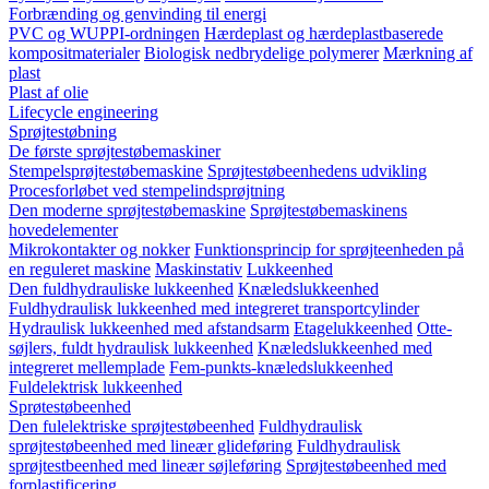
Forbrænding og genvinding til energi
PVC og WUPPI-ordningen
Hærdeplast og hærdeplastbaserede
kompositmaterialer
Biologisk nedbrydelige polymerer
Mærkning af
plast
Plast af olie
Lifecycle engineering
Sprøjtestøbning
De første sprøjtestøbemaskiner
Stempelsprøjtestøbemaskine
Sprøjtestøbeenhedens udvikling
Procesforløbet ved stempelindsprøjtning
Den moderne sprøjtestøbemaskine
Sprøjtestøbemaskinens
hovedelementer
Mikrokontakter og nokker
Funktionsprincip for sprøjteenheden på
en reguleret maskine
Maskinstativ
Lukkeenhed
Den fuldhydrauliske lukkeenhed
Knæledslukkeenhed
Fuldhydraulisk lukkeenhed med integreret transportcylinder
Hydraulisk lukkeenhed med afstandsarm
Etagelukkeenhed
Otte-
søjlers, fuldt hydraulisk lukkeenhed
Knæledslukkeenhed med
integreret mellemplade
Fem-punkts-knæledslukkeenhed
Fuldelektrisk lukkeenhed
Sprøtestøbeenhed
Den fulelektriske sprøjtestøbeenhed
Fuldhydraulisk
sprøjtestøbeenhed med lineær glideføring
Fuldhydraulisk
sprøjtestbeenhed med lineær søjleføring
Sprøjtestøbeenhed med
forplastificering