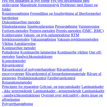
Fejl ved indkøring af nye forme
Fejl ved opvarmning med
strålevarme
Manglende formningstryk
Problemer med finner og
folder
Rotationsstøbning
Fremstilling og forarbejdning af fiberforstærket
hærdeplast
Diskontinuerlige metoder
Håndoplægning
Sprøjteoplægning
Pressestøbning
Varmpresning
Forform-metoden
Prepreg-metoden
Premix-metoden (DMC, BMC)
Koldpresning
Vakum- og tryk-sækmetoderne
RTM
Injektionsmetoden
Vakuumstøbning
Vakuum-injektionsmetoden
Vikling
Autoklavering
Kontinuerlige metoder
Pultudering
Kontinuerlig laminering
Kontinuerlig vikling
One off-
metoden
Sandwichkonstruktioner
Kontrolmetoder
Råvarekontrol
Råvarekontrol af polyesterharpikser
Råvarekontrol af
epoxysystemer
Råvarekontrol af forstærkningsmateriale
Råvare af
prepreges
Produktionskontrol
Færdigvarekontrol
Reparationsmetoder
Principper for reparation
Gelcoat- og topcoatsskader
Laminatskader
- ikke genemgående
Laminatskader - gennemgående
Laminatskader
- sandwichkonstruktioner
Oversigt over gelcoatfejl - deres årsag og
afhjælpning
Polyurethanstøbning