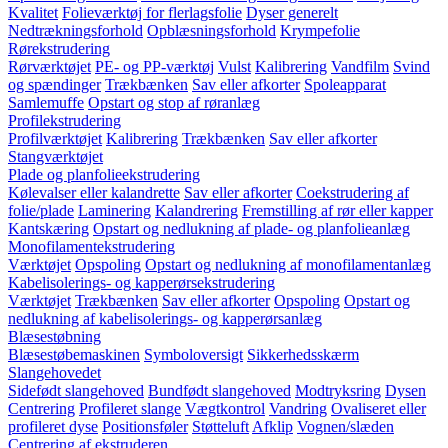
Kvalitet
Folieværktøj for flerlagsfolie
Dyser generelt
Nedtrækningsforhold
Opblæsningsforhold
Krympefolie
Rørekstrudering
Rørværktøjet
PE- og PP-værktøj
Vulst
Kalibrering
Vandfilm
Svind
og spændinger
Trækbænken
Sav eller afkorter
Spoleapparat
Samlemuffe
Opstart og stop af røranlæg
Profilekstrudering
Profilværktøjet
Kalibrering
Trækbænken
Sav eller afkorter
Stangværktøjet
Plade og planfolieekstrudering
Kølevalser eller kalandrette
Sav eller afkorter
Coekstrudering af
folie/plade
Laminering
Kalandrering
Fremstilling af rør eller kapper
Kantskæring
Opstart og nedlukning af plade- og planfolieanlæg
Monofilamentekstrudering
Værktøjet
Opspoling
Opstart og nedlukning af monofilamentanlæg
Kabelisolerings- og kapperørsekstrudering
Værktøjet
Trækbænken
Sav eller afkorter
Opspoling
Opstart og
nedlukning af kabelisolerings- og kapperørsanlæg
Blæsestøbning
Blæsestøbemaskinen
Symboloversigt
Sikkerhedsskærm
Slangehovedet
Sidefødt slangehoved
Bundfødt slangehoved
Modtryksring
Dysen
Centrering
Profileret slange
Vægtkontrol
Vandring
Ovaliseret eller
profileret dyse
Positionsføler
Støtteluft
Afklip
Vognen/slæden
Centrering af ekstruderen