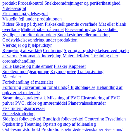
produkt
Proceskontrol
Snekkeomdrejninger og periferihastighed
Ydelesesgraf
Eksempel på ydelsesgraf
Visuelle fejl under produktionen
Ridser
Skæg på dysen
Fiskeskællignende overflade
Mat eller blank
overflade
Matte striåber på emnet
Farveændring og koksklatter
Synlige spor efter dornholder
Snekkestriber eller pulsering
Godstykkelsesændring under produktion
Værktøjer og hjælpeudstyr
Rengøring af værktøj
Centrering
Styring af godstykkelsen ved hjælp
af varme
Automatisk indvejning
Materialefølere
Treatning eller
coronabehandling
Folie
Bægre og hule emner
Flasker
Kapperør
Smeltepumpe/gearpumpe
Krympeprøve
Trækprøvning
Materialer
Forbehandling af materialet
Fortørring
Forvarmning for at undgå fugtoptagelse
Behandling af
opkværnet materiale
Strømningskarakteristik
Miksning af PVC
Ekstrudering af PVC
pulver
PVC, chlor og smøremiddel
Planetvalseekstruder
Ekstruderingsprocesser
Folieekstrudering
Sidefødt folieværktøj
Bundfødt folieværktøj
Centrering
Fryselinjen
Opskæring
Treatning
Opstart og stop af folieanlæg
Opblæsningsforhold
Produktionsbetingede egenskaber
Svejsning