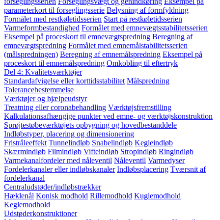
forseglingsserien
Forseglingsvægt og genindkøring
Eksempel på
parameterkort til forseglingsserie
Belysning af formfyldning
Formålet med restkøletidsserien
Start på restkøletidsserien
Varmeformbestandighed
Formålet med emnevægtsstabilitetsserien
Eksempel på proceskort til emnevægtspredning
Beregning af
emnevægtspredning
Formålet med emnemålstabilitetsserien
(målspredningen)
Beregning af emnemålspredning
Eksempel på
proceskort til emnemålspredning
Omkobling til eftertryk
Del 4: Kvalitetsværktøjer
Standardafvigelse eller korttidsstabilitet
Målspredning
Tolerancebestemmelse
Værktøjer og hjælpeudstyr
Treatning eller coronabehandling
Værktøjsfremstilling
Kalkulationsafhængige punkter ved emne- og værktøjskonstruktion
Sprøjtestøbeværktøjets opbygning og hovedbestanddele
Indløbstyper, placering og dimensionering
Fristråleeffekt
Tunnelindløb
Snabelindløb
Kegleindløb
Skærmindløb
Filmindløb
Vifteindløb
Stropindløb
Ringindløb
Varmekanalfordeler med nåleventil
Nåleventil
Varmedyser
Fordelerkanaler eller indløbskanaler
Indløbsplacering
Tværsnit af
fordelerkanal
Centraludstøder/indløbstrækker
Hæklenål
Konisk modhold
Rillemodhold
Kuglemodhold
Keglemodhold
Udstøderkonstruktioner