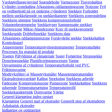
Værktøjsflange/gevind
Spændebolte
Varmezoner
Traverskøling
Cylinder-/zonekøling
Afgasnings-/afdampningszone
Notzone
Fejl
og vedligehold på og omkring cylinderen
Snekken
Forholdet
mellem snekkelængde og snekkediameter
Snekkens zoneopdeling
Snekkens stigning
Snekkens kompressionsforhold
Volumenbestemmelse
Snekketyper
Sammensatte snekker
Barrierezone
Mikse-/blandezoner
Krav til snekkegeometri
Snekkespids
Dobbeltsnekke
Snekkens data
Afgasnings-/afdampningszone
Forskydelig snekke
Snekkekøling
Kontrolpanel
Amperemeter
Temperaturstyringsinstrumenter
Temperaturføler
Processen fra granulat til produkt
Tragten
Påfyldning af råmateriale
Suger
Fortørring
Stropsnekke
Doseringssnekke
Plastificeringsprocessen
Varme
Opvarmning af cylinderen
Temperaturforhold ved PVC
Friktionsvarme
Modtryksfilter/-si
Massetryksmåler
Massetemperaturmåler
Ekstruderingsværktøj
Køling
Strækning
Snekkens arbejde
Fødezone
Kompressionszone
Pumpezone
Snekkekøling
Snekkens
udseende
Temperatursætning
Temperaturprofil
Snekkekarakteristik
Dornvarme
Ydelse
Generel klargøring inden opstart
Klargøring
Generel start af ekstruder
Generelt stop af ekstruderen
Adiabatisk ekstruder
Indkøring og optimering