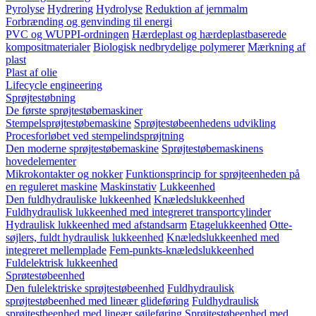
Pyrolyse
Hydrering
Hydrolyse
Reduktion af jernmalm
Forbrænding og genvinding til energi
PVC og WUPPI-ordningen
Hærdeplast og hærdeplastbaserede
kompositmaterialer
Biologisk nedbrydelige polymerer
Mærkning af
plast
Plast af olie
Lifecycle engineering
Sprøjtestøbning
De første sprøjtestøbemaskiner
Stempelsprøjtestøbemaskine
Sprøjtestøbeenhedens udvikling
Procesforløbet ved stempelindsprøjtning
Den moderne sprøjtestøbemaskine
Sprøjtestøbemaskinens
hovedelementer
Mikrokontakter og nokker
Funktionsprincip for sprøjteenheden på
en reguleret maskine
Maskinstativ
Lukkeenhed
Den fuldhydrauliske lukkeenhed
Knæledslukkeenhed
Fuldhydraulisk lukkeenhed med integreret transportcylinder
Hydraulisk lukkeenhed med afstandsarm
Etagelukkeenhed
Otte-
søjlers, fuldt hydraulisk lukkeenhed
Knæledslukkeenhed med
integreret mellemplade
Fem-punkts-knæledslukkeenhed
Fuldelektrisk lukkeenhed
Sprøtestøbeenhed
Den fulelektriske sprøjtestøbeenhed
Fuldhydraulisk
sprøjtestøbeenhed med lineær glideføring
Fuldhydraulisk
sprøjtestbeenhed med lineær søjleføring
Sprøjtestøbeenhed med