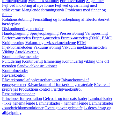
formtemperatur
Mekanisk stabilitet
Formoverflader
Sugehuller
Fejl ved indkøring af nye forme
Fejl ved opvarmning med
strålevarme
Manglende formningstryk
Problemer med finner og
folder
Rotationsstøbning
Fremstilling og forarbejdning af fiberforstærket
hærdeplast
Diskontinuerlige metoder
Håndoplægning
Sprøjteoplægning
Pressestøbning
Varmpresning
Forform-metoden
Prepreg-metoden
Premix-metoden (DMC, BMC)
Koldpresning
Vakum- og tryk-sækmetoderne
RTM
Injektionsmetoden
Vakuumstøbning
Vakuum-injektionsmetoden
Vikling
Autoklavering
Kontinuerlige metoder
Pultudering
Kontinuerlig laminering
Kontinuerlig vikling
One off-
metoden
Sandwichkonstruktioner
Kontrolmetoder
Råvarekontrol
Råvarekontrol af polyesterharpikser
Råvarekontrol af
epoxysystemer
Råvarekontrol af forstærkningsmateriale
Råvare af
prepreges
Produktionskontrol
Færdigvarekontrol
Reparationsmetoder
Principper for reparation
Gelcoat- og topcoatsskader
Laminatskader
- ikke genemgående
Laminatskader - gennemgående
Laminatskader
- sandwichkonstruktioner
Oversigt over gelcoatfejl - deres årsag og
afhjælpning