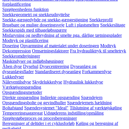
forplastificering
Sprøjteenhedens funktion
Snekkegeometri og snekkeudnyttelse
Snekke-gængedybde og snekke-gængestigning
Snekkeprofil
Brugbare og mulige doseringsveje
Luft i plastsmelten
Snekkeslitage
Snekkespids med tilbageløbsspærre
Misfarvning og nedbrydning af smelte pga. dårlige tætningsplader
Modtryk og plastificering
Dosering
Opvarmning af materialet under doseringen
Modtryk
Dekompression
Omsætningsfaktorer
Fra hydrauliktryk til smeltetryk
Snekkeomdrejninger
Maskindyser og indløbsbøsninger
Åben dyse
Dysehul
Dysecentrereing
Dyseanlæg og
dyseanlægsflader
Standardiseret dyseanlæg
Forkammerdyse
Lukkedyser
Nåleventilsdyse
Skydelukkedyse
Hydraulisk lukkedyse
Værktøjsopspænding
Opspændingsmetoder
Direkte opspænding
Indirekte opspænding
Spændejern
Opspændingsbolte og gevindhuller
Spændejernets hældning
Boltafstand
Spændesystemet "Ideal"
Tilslutning af værktøjskøling
Tempereringsaggregat
Udstøderens indstilling/opmåling
Sprøjtestøbeproces og procesberegninger
Beregninger af deltider i et cyklusforløb
Køling og beregning af
restkøletid