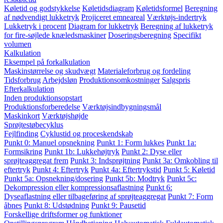
Køletid og godstykkelse
Køletidsdiagram
Køletidsformel
Beregning
af nødvendigt lukketryk
Projiceret emneareal
Værktøjs-indertryk
Lukketryk i procent
Diagram for lukketryk
Beregning af lukketryk
for fire-søjlede knæledsmaskiner
Doseringsberegning
Specifikt
volumen
Kalkulation
Eksempel på forkalkulation
Maskinstørrelse og skudvægt
Materialeforbrug og fordeling
Tidsforbrug
Arbejdsløn
Produktionsomkostninger
Salgspris
Efterkalkulation
Inden produktionsopstart
Produktionsforberedelse
Værktøjsindbygningsmål
Maskinkort
Værktøjshøjde
Sprøjtestøbecyklus
Fejlfinding
Cyklustid og proceskendskab
Punkt 0: Manuel opsnekning
Punkt 1: Form lukkes
Punkt 1a:
Formsikring
Punkt 1b: Lukkehøjtryk
Punkt 2: Dyse eller
sprøjteaggregat frem
Punkt 3: Indsprøjtning
Punkt 3a: Omkobling til
eftertryk
Punkt 4: Eftertryk
Punkt 4a: Eftertrykstid
Punkt 5: Køletid
Punkt 5a: Opsnekning/dosering
Punkt 5b: Modtryk
Punkt 5c:
Dekompression eller kompressionsaflastning
Punkt 6:
Dyseaflastning eller tilbageføring af sprøjteaggregat
Punkt 7: Form
åbnes
Punkt 8: Udstødning
Punkt 9: Pausetid
Forskellige driftsformer og funktioner