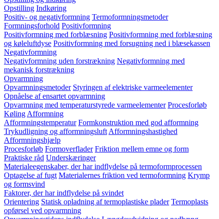
Opstilling
Indkøring
Positiv- og negativformning
Termoformningsmetoder
Formningsforhold
Positivformning
Positivformning med forblæsning
Positivformning med forblæsning
og køleluftdyse
Positivformning med forsugning ned i blæsekassen
Negativformning
Negativformning uden forstrækning
Negativformning med
mekanisk forstrækning
Opvarmning
Opvarmningsmetoder
Styringen af elektriske varmeelementer
Opnåelse af ensartet opvarmning
Opvarmning med temperaturstyrede varmeelementer
Procesforløb
Køling
Afformning
Afformningstemperatur
Formkonstruktion med god afformning
Trykudligning og afformningsluft
Afformningshastighed
Afformningshjælp
Procesforløb
Formoverflader
Friktion mellem emne og form
Praktiske råd
Underskæringer
Materialeegenskaber, der har indflydelse på termoformprocessen
Optagelse af fugt
Materialernes friktion ved termoformning
Krymp
og formsvind
Faktorer, der har indflydelse på svindet
Orientering
Statisk opladning af termoplastiske plader
Termoplasts
opførsel ved opvarmning