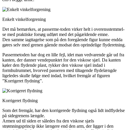
Enkelt vinkelforgrening
Det må bemærkes, at passerme-toden virker helt i overensstemmel-
se med praktiske forsøg udført med det på­gældende emne.
Den samme iagttagelse som på den foregående figur kunne endda
gøres selv med grenen gående mod­sat den oprindelige flyderetning.
Passermetoden har dog en lille fejl, idet man ved­varende går ud fra
kanten, der danner vendepunktet for den viskose sjæl. Da kanten
køler den flydende plast, rykker den viskose sjæl indad i
formhulrummet, hvorved passeren med tiltagende flydelængde
ligeledes skulle følge med indad, hvilket fremgår af figuren
”Korrigeret flydning”.
Korrigeret flydning
Som det fremgår, har den korrigerede flydning også lidt indflydelse
på sidegrenens længde.
Armen ud til siden er således fra den viskose sjæls
strømningsprincip ikke længere end den arm, der ligger i den