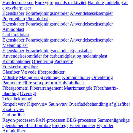
Hærdeprocessen
Epoxygruppends reaktivitet
Hærdere
Inddeling af
epoxyharpikser
Egenskaber
Forarbejdningsmetoder
Anvendelseseksempler
Polyurethan
Phenolplast
Egenskaber
Forarbejdningsmetoder
Anvendelseseksempler
Aminoplast
Carbamidplast
Egenskaber
Forarbejdningsmetoder
Anvendelseseksempler
Melaminplast
Egenskaber
Forarbejdningsmetoder
Egenskaber
Anvendelsesområder for carbamidplast og melaminplast
Kombinationer
Orientering
Parametre
Forstærkningsfibre
Glasfiber
Vævede fiberprodukter
Mønstre
Mængder og retninger
Kombinationer
Orientering
Parametre
Fibre som preform
Halvfabrikata
Fibergeometri
Fiberarrangement
Matrixmængde
Fiber/matrix-
blanding
Oversigt
Tekstilteknologi
Simpelt væv
Kiper-væv
Satin-væv
Overfladebehandling af glasfiber
8-satin-væv
Carbonfiber
Rayon-processen
PAN-processen
BEG-processen
Sammenlignelige
egenskaber af carbonfibre
Prepregs
Fiberdiameter
Hybrider
Aramidfiber