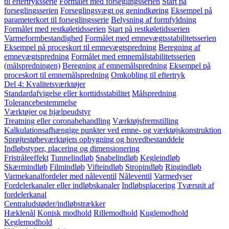
til eftertryksserie
Formålet med forseglingsserien
Start på
forseglingsserien
Forseglingsvægt og genindkøring
Eksempel på
parameterkort til forseglingsserie
Belysning af formfyldning
Formålet med restkøletidsserien
Start på restkøletidsserien
Varmeformbestandighed
Formålet med emnevægtsstabilitetsserien
Eksempel på proceskort til emnevægtspredning
Beregning af
emnevægtspredning
Formålet med emnemålstabilitetsserien
(målspredningen)
Beregning af emnemålspredning
Eksempel på
proceskort til emnemålspredning
Omkobling til eftertryk
Del 4: Kvalitetsværktøjer
Standardafvigelse eller korttidsstabilitet
Målspredning
Tolerancebestemmelse
Værktøjer og hjælpeudstyr
Treatning eller coronabehandling
Værktøjsfremstilling
Kalkulationsafhængige punkter ved emne- og værktøjskonstruktion
Sprøjtestøbeværktøjets opbygning og hovedbestanddele
Indløbstyper, placering og dimensionering
Fristråleeffekt
Tunnelindløb
Snabelindløb
Kegleindløb
Skærmindløb
Filmindløb
Vifteindløb
Stropindløb
Ringindløb
Varmekanalfordeler med nåleventil
Nåleventil
Varmedyser
Fordelerkanaler eller indløbskanaler
Indløbsplacering
Tværsnit af
fordelerkanal
Centraludstøder/indløbstrækker
Hæklenål
Konisk modhold
Rillemodhold
Kuglemodhold
Keglemodhold