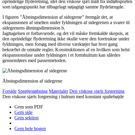
oprindelige flyderetning, idet den viskose sjæl målt fra indløbsporten
som udgangs­punkt har tilbagelagt nøjagtigt samme flydelængde.
I figuren ”Åbningsdimension af sidegrene” fremgår det, at
ekspansionen af smelten under fyldningen af sidegrenen a svarer til
sidegrenens åbningsdimension b.
Iagttagelsen er forbavsende, og det vil måske fremkalde skepsis, at
den oprindelige flyderetning ikke skulle være den foretrukne under
fyldningen, men forsøg med diverse værktøjer har hver gang
bekræftet de omtalte regler. Konstruktionen af en hvilken som helst
ekspansionsfase under fyldningen i et formhulrum kan således
gennemføres med passermetoden.
Åbningsdimension af sidegrene
Forside
Sprøjtestøbning
Materialer
Den viskose sjæls forgrening
Den viskose sjæls forgrening i hulrum med konstant spaltehøjde
Gem som PDF
Gem side
Gem sektion
Gem hele bogen