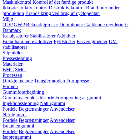
Maskinkontrol
Kontrol af det færdige produkt
Ikke-destruktiv kontrol
Destruktiv kontrol
Brandfarer under
produktion
Brandsikring ved brug af cyclopentan
Miljø
ODP
GWP
Bekendtgørelser
Definitioner
Gældende regulering i
Danmark
Katalysatorer
Stabilisatorer
Additiver
Brandhæmmere additiver
Fyldstoffer
Farvepigmenter
UV-
stabilisatorer
Slipmidler
Pressestøbning
Materialer
BMC
SMC
Processen
Direkte metode
Transfermtoden
Formpresse
Formen
Gummiforarbejdning
Gummimaterialets historie
Formgivning af gummi
Injektionsstøbning
Naturgummi
Fordele
Begrænsninger
Anvendelser
Nitrilgummi
Fordele
Begrænsninger
Anvendelser
Butadiengummi
Fordele
Begrænsninger
Anvendelser
Isoprengummi