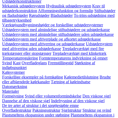
Udstøderkonstruktioner
Mekanisk udstødersystem
Hydraulisk udstødersystem
Krav til
udstøderkonstruktion
Afformningsfunktion og formslip
Stiftudstøder
og fladudstøder
Rørudstøder
Bladudstøder
To-trins-udstødning med
tilbagetryksenhed
Værktøjsundbygningshøjder og forskellige udstødersystemer
Udstødersystem med almindelige stiftudstødere og udstøderkasse
Udstødersystem med almindelige stiftudstødere uden udstøderkasse
Udstødersystem med afriverplade og afkortet udstøderkasse
Udstødersystem med afriverring og udstøderkasse
Udstødersystem
med afriverring uden udstøderkasse
Trepladeværktøj med fire
trækstænger eller stopstænger
Trepladeværktøj med klinketræk
Temperaturregulering
Formtemperaturens indvirkning på emnet
Svind
Kast
Overfladeglans
Fremstillingstid
Størkning af
indløbspunktet
Kølesystemer
Forskellige eksempler på formkøling
Kølemedietilslutning
Brudte
eller afblændede kølekanaler
Tætning af køleindsatse
Datomærkning
Materialer
Formgivning
Svind eller volumenformindskelse
Den viskose sjæl
Dannelse af den viskose sjæl
Indefrysning af den viskose sjæl
De tre arter af struktur i det sprøjtestøbte emne
Overfladestruktur
Pakningsstruktur
Sjælstruktur
Struktur og svind
Plastsmeltens ekspansion under støbning
Plastsmeltens ekspansion i