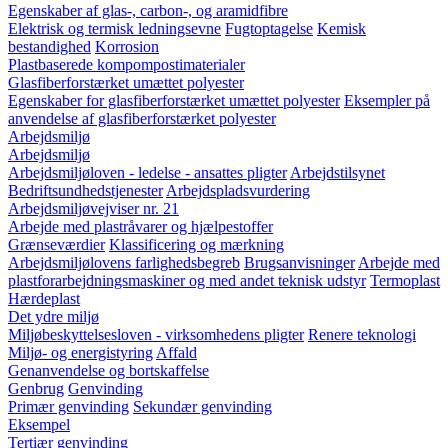
Egenskaber af glas-, carbon-, og aramidfibre
Elektrisk og termisk ledningsevne
Fugtoptagelse
Kemisk
bestandighed
Korrosion
Plastbaserede kompompostimaterialer
Glasfiberforstærket umættet polyester
Egenskaber for glasfiberforstærket umættet polyester
Eksempler på
anvendelse af glasfiberforstærket polyester
Arbejdsmiljø
Arbejdsmiljø
Arbejdsmiljøloven - ledelse - ansattes pligter
Arbejdstilsynet
Bedriftsundhedstjenester
Arbejdspladsvurdering
Arbejdsmiljøvejviser nr. 21
Arbejde med plastråvarer og hjælpestoffer
Grænseværdier
Klassificering og mærkning
Arbejdsmiljølovens farlighedsbegreb
Brugsanvisninger
Arbejde med
plastforarbejdningsmaskiner og med andet teknisk udstyr
Termoplast
Hærdeplast
Det ydre miljø
Miljøbeskyttelsesloven - virksomhedens pligter
Renere teknologi
Miljø- og energistyring
Affald
Genanvendelse og bortskaffelse
Genbrug
Genvinding
Primær genvinding
Sekundær genvinding
Eksempel
Tertiær genvinding