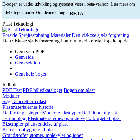
E-bogen er under udvikling og systemet vises i beta-version. Læs mere om
udviklingen under Om denne e-bog.
BETA
Plast Teknologi
Forside
Sprøjtestøbning
Materialer
Den viskose sjæls forgrening
Den viskose sjæls forgrening i hulrum med konstant spaltehøjde
Gem som PDF
Gem side
Gem sektion
Gem hele bogen
Indhold
PDF-Test
PDF billedkataloger
Bogen om plast
Moduler
Søg
Generelt om plast
Plastmaterialernes historie
De første plasttyper
Moderne plasttyper
Definition af plast
Terminologi
Plastmaterialernes oprindelse
Forbruget af plast
Eksempler på anvendelse af plast
Kemisk opbygning af plast
Grundstoffer, atomer, molekyler og ioner