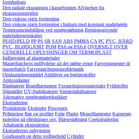
formhulrum
Den radiale ekspansion i kasseformen
Afvigelser fra
ekspansionsreglen
Den viskose sjæls forgrening
Den viskose sjæls forgrening i hulrum med konstant spaltehøjde
Temperaturindstilling ved sprøjtestøbning
Retningsgivende
materialeegenskaber
PEHD/PELD
PP
PS
SB
SAN
ABS
PMMA
CA
PC
PVC, HÅRD
PVC, BLØDGJORT
POM
PA6 og PA6.6
OVERSIGT OVER
GENERELLE OPLYSNINGER OM TERMOPLAST
Indfarvning af plastmaterialer
Masterbatchens indflydelse på det støbte emne
Farvepigmenter til
masterbatch
Farvematchningsproblematik
Opskumningsmiddel
Additiver og hjælpestoffer
Antioxidanter
Blødgørere
Brandhæmmere
Forstærkningsmaterialer
Fyldstoffer
Slipmidler
UV-Stabilisatorer
Varmestabilisatorer
Alternative sprøjtestøbeteknikker
Ekstrudering
Produkterne
Ekstruder
Processen
Pelletering
Rør og profiler
Folie
Plader
Monofilamenter
Kapperør,
isolering på elledninger osv.
Blæsestøbning
Coekstrudering
Adiabatisk ekstrudering
Ekstruderens opbygning
Gearkassen og dens vedligehold
Cylinder