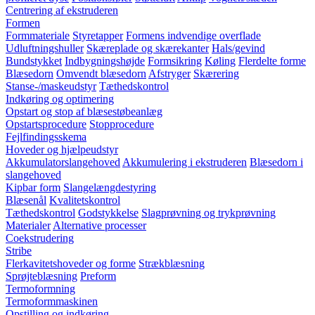
Centrering af ekstruderen
Formen
Formmateriale
Styretapper
Formens indvendige overflade
Udluftningshuller
Skæreplade og skærekanter
Hals/gevind
Bundstykket
Indbygningshøjde
Formsikring
Køling
Flerdelte forme
Blæsedorn
Omvendt blæsedorn
Afstryger
Skærering
Stanse-/maskeudstyr
Tæthedskontrol
Indkøring og optimering
Opstart og stop af blæsestøbeanlæg
Opstartsprocedure
Stopprocedure
Fejlfindingsskema
Hoveder og hjælpeudstyr
Akkumulatorslangehoved
Akkumulering i ekstruderen
Blæsedorn i
slangehoved
Kipbar form
Slangelængdestyring
Blæsenål
Kvalitetskontrol
Tæthedskontrol
Godstykkelse
Slagprøvning og trykprøvning
Materialer
Alternative processer
Coekstrudering
Stribe
Flerkavitetshoveder og forme
Strækblæsning
Sprøjteblæsning
Preform
Termoformning
Termoformmaskinen
Opstilling og indkøring