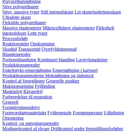
Polyurethanstøbning
Stive polyurethaner
Stive, massive typer
Stift integralskum
Let skum/isoleringsskum
Ultralette skum
Fleksible polyurethaner
Massive elastromerer
Mikrocellulære elastromerer
Fleksibelt
integralskum
Lette typer
Processforløb
Reaktionstider
Opskumning
Skudtid
Transporttid
Overfyldningsgrad
Blandemetoder
Portionsblandning
Kontinuert blanding
Lavtrykmaskiner
Produktionsmetoder
Enkeltstyks-emnestøbning
Emnestøbning i karrusel
Produktionsmetoderne blokstøbning og slabstock
Kontrol af forseglinger
Generelle punkter
Makinopsætning
Fejlfinding
Maskinfejl
Råvarefejl
Forberedelser til reparation
Generelt
Formgivningsudstyr
Formværktøjsmaterialet
Fyldemetode
Formtemperatur
Udluftning
Orientering
Kontrol- og prøvningsmetoder
Modtagekontrol af råvare
Driftkontrol under fremstillingsforløbet