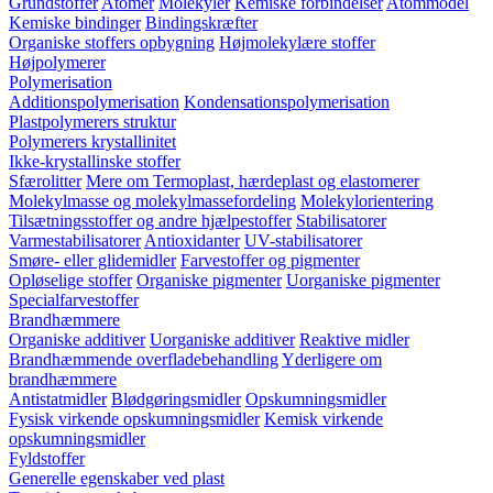
Grundstoffer
Atomer
Molekyler
Kemiske forbindelser
Atommodel
Kemiske bindinger
Bindingskræfter
Organiske stoffers opbygning
Højmolekylære stoffer
Højpolymerer
Polymerisation
Additionspolymerisation
Kondensationspolymerisation
Plastpolymerers struktur
Polymerers krystallinitet
Ikke-krystallinske stoffer
Sfærolitter
Mere om Termoplast, hærdeplast og elastomerer
Molekylmasse og molekylmassefordeling
Molekylorientering
Tilsætningsstoffer og andre hjælpestoffer
Stabilisatorer
Varmestabilisatorer
Antioxidanter
UV-stabilisatorer
Smøre- eller glidemidler
Farvestoffer og pigmenter
Opløselige stoffer
Organiske pigmenter
Uorganiske pigmenter
Specialfarvestoffer
Brandhæmmere
Organiske additiver
Uorganiske additiver
Reaktive midler
Brandhæmmende overfladebehandling
Yderligere om
brandhæmmere
Antistatmidler
Blødgøringsmidler
Opskumningsmidler
Fysisk virkende opskumningsmidler
Kemisk virkende
opskumningsmidler
Fyldstoffer
Generelle egenskaber ved plast