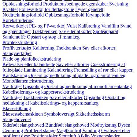
Opblæsningsforhold
Produktionsbetingede egenskaber
Svejsning
Kvalitet
Folieværktøj for flerlagsfolie
Dyser generelt
Nedtrækningsforhold
Opblæsningsforhold
Krympefolie
Rørekstrudering
Rørværktøjet
PE- og PP-værktøj
Vulst
Kalibrering
Vandfilm
Svind
og spændinger
Trækbænken
Sav eller afkorter
Spoleapparat
Samlemuffe
Opstart og stop af røranlæg
Profilekstrudering
Profilværktøjet
Kalibrering
Trækbænken
Sav eller afkorter
Stangværktøjet
Plade og planfolieekstrudering
Kølevalser eller kalandrette
Sav eller afkorter
Coekstrudering af
folie/plade
Laminering
Kalandrering
Fremstilling af rør eller kapper
Kantskæring
Opstart og nedlukning af plade- og planfolieanlæg
Monofilamentekstrudering
Værktøjet
Opspoling
Opstart og nedlukning af monofilamentanlæg
Kabelisolerings- og kapperørsekstrudering
Værktøjet
Trækbænken
Sav eller afkorter
Opspoling
Opstart og
nedlukning af kabelisolerings- og kapperørsanlæg
Blæsestøbning
Blæsestøbemaskinen
Symboloversigt
Sikkerhedsskærm
Slangehovedet
Sidefødt slangehoved
Bundfødt slangehoved
Modtryksring
Dysen
Centrering
Profileret slange
Vægtkontrol
Vandring
Ovaliseret eller
profileret dyse
Positionsføler
Støtteluft
Afklip
Vognen/slæden