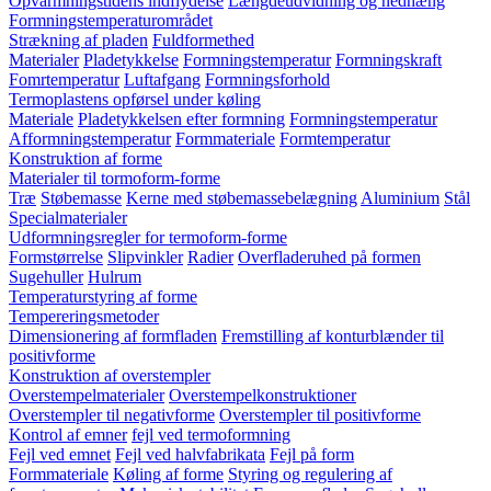
Opvarmningstidens indflydelse
Længdeudvidning og nedhæng
Formningstemperaturområdet
Strækning af pladen
Fuldformethed
Materialer
Pladetykkelse
Formningstemperatur
Formningskraft
Fomrtemperatur
Luftafgang
Formningsforhold
Termoplastens opførsel under køling
Materiale
Pladetykkelsen efter formning
Formningstemperatur
Afformningstemperatur
Formmateriale
Formtemperatur
Konstruktion af forme
Materialer til tormoform-forme
Træ
Støbemasse
Kerne med støbemassebelægning
Aluminium
Stål
Specialmaterialer
Udformningsregler for termoform-forme
Formstørrelse
Slipvinkler
Radier
Overfladeruhed på formen
Sugehuller
Hulrum
Temperaturstyring af forme
Tempereringsmetoder
Dimensionering af formfladen
Fremstilling af konturblænder til
positivforme
Konstruktion af overstempler
Overstempelmaterialer
Overstempelkonstruktioner
Overstempler til negativforme
Overstempler til positivforme
Kontrol af emner
fejl ved termoformning
Fejl ved emnet
Fejl ved halvfabrikata
Fejl på form
Formmateriale
Køling af forme
Styring og regulering af