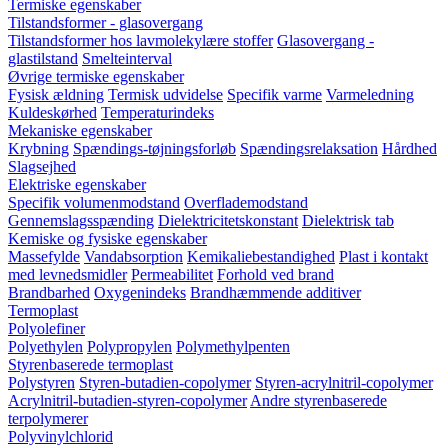
Termiske egenskaber
Tilstandsformer - glasovergang
Tilstandsformer hos lavmolekylære stoffer
Glasovergang -
glastilstand
Smelteinterval
Øvrige termiske egenskaber
Fysisk ældning
Termisk udvidelse
Specifik varme
Varmeledning
Kuldeskørhed
Temperaturindeks
Mekaniske egenskaber
Krybning
Spændings-tøjningsforløb
Spændingsrelaksation
Hårdhed
Slagsejhed
Elektriske egenskaber
Specifik volumenmodstand
Overflademodstand
Gennemslagsspænding
Dielektricitetskonstant
Dielektrisk tab
Kemiske og fysiske egenskaber
Massefylde
Vandabsorption
Kemikaliebestandighed
Plast i kontakt
med levnedsmidler
Permeabilitet
Forhold ved brand
Brandbarhed
Oxygenindeks
Brandhæmmende additiver
Termoplast
Polyolefiner
Polyethylen
Polypropylen
Polymethylpenten
Styrenbaserede termoplast
Polystyren
Styren-butadien-copolymer
Styren-acrylnitril-copolymer
Acrylnitril-butadien-styren-copolymer
Andre styrenbaserede
terpolymerer
Polyvinylchlorid