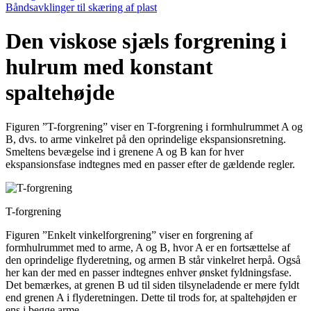
Båndsavklinger til skæring af plast
Den viskose sjæls forgrening i
hulrum med konstant
spaltehøjde
Figuren ”T-forgrening” viser en T-forgrening i formhulrummet A og
B, dvs. to arme vinkelret på den oprindelige ekspansionsretning.
Smeltens bevægelse ind i grenene A og B kan for hver
ekspansionsfase indtegnes med en passer efter de gældende regler.
T-forgrening
Figuren ”Enkelt vinkelforgrening” viser en forgrening af
formhulrummet med to arme, A og B, hvor A er en fortsættelse af
den oprindelige flyderetning, og armen B står vinkelret herpå. Også
her kan der med en passer indtegnes enhver ønsket fyldningsfase.
Det bemærkes, at grenen B ud til siden tilsyneladende er mere fyldt
end grenen A i flyderetningen. Dette til trods for, at spaltehøjden er
ens i begge arme.