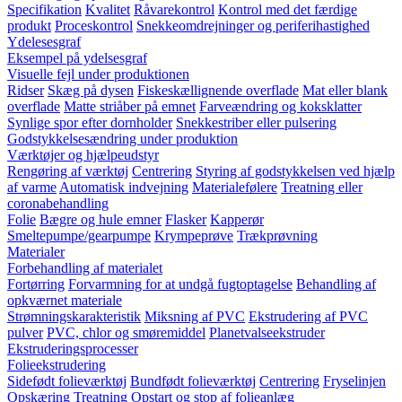
Specifikation
Kvalitet
Råvarekontrol
Kontrol med det færdige
produkt
Proceskontrol
Snekkeomdrejninger og periferihastighed
Ydelesesgraf
Eksempel på ydelsesgraf
Visuelle fejl under produktionen
Ridser
Skæg på dysen
Fiskeskællignende overflade
Mat eller blank
overflade
Matte striåber på emnet
Farveændring og koksklatter
Synlige spor efter dornholder
Snekkestriber eller pulsering
Godstykkelsesændring under produktion
Værktøjer og hjælpeudstyr
Rengøring af værktøj
Centrering
Styring af godstykkelsen ved hjælp
af varme
Automatisk indvejning
Materialefølere
Treatning eller
coronabehandling
Folie
Bægre og hule emner
Flasker
Kapperør
Smeltepumpe/gearpumpe
Krympeprøve
Trækprøvning
Materialer
Forbehandling af materialet
Fortørring
Forvarmning for at undgå fugtoptagelse
Behandling af
opkværnet materiale
Strømningskarakteristik
Miksning af PVC
Ekstrudering af PVC
pulver
PVC, chlor og smøremiddel
Planetvalseekstruder
Ekstruderingsprocesser
Folieekstrudering
Sidefødt folieværktøj
Bundfødt folieværktøj
Centrering
Fryselinjen
Opskæring
Treatning
Opstart og stop af folieanlæg