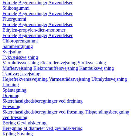
Fordele
Begrænsninger
Anvendelser
Silikongummi
Fordele
Begrænsninger
Anvendelser
Fluorgummi
Fordele
Begrænsninger
Anvendelser
Ethylen-propylen-dien-monomer
Fordele
Begrænsninger
Anvendelser
Chloroprengummi
Sammenføjning
Svejsning
Tykvægssvejsning
Varmluftssvejsning
Ekstrudersvejsning
Struksvejsning
Muffesvejsning
Elektromuffersvejsning
Kantbuksvejsning
Tyndvægssvejsning
Højrefrekvenssvejsning
Varmestrådssvejsning
Ultralydssvejsning
Limning
Spåntagning
Drejning
Skærehastighedsberegninger ved drejning
Fræsning
Skærehastighedsberegninger ved fræsning
Tilspændingsberegning
ved fræsning
Boring
Gevindskæring
Beregning af diameter ved gevindskæring
Køling
Savning