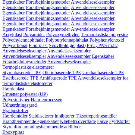
Egenskaber
Forarbejdningsmetoder
Anvendelseseksempler
Egenskaber
Forarbejdningsmetoder
Anvendelseseksempler
Egenskaber
Forarbejdningsmetoder
Anvendelseseksempler
Egenskaber
Forarbejdningsmetoder
Anvendelseseksempler
Egenskaber
Forarbejdningsmetoder
Anvendelseseksempler
Egenskaber
Forarbejdningsmetoder
Anvendelseseksempler
Acrylplast
Polyamider
Polyoxymethylen
Termoplastiske polyestre
Polyethylennaphthalat
Polybutylennaphthalat
Polyphenylenoxid
Polycarbonat
Fluorplast
Svovlholdige plast (PSU, PAS m.fl.)
Anvendelseseksempler
Anvendelseseksempler
Anvendelseseksempler
Anvendelseseksempler
Egenskaber
Forarbejdningsmetoder
Anvendelseseksempler
Termoplastiske elastomerer
Styrenbaserede TPE
Olefinbaserede TPE
Urethanbaserede TPE
Esterbaserede TPE
Amidbaserede TPE
Anvendelseseksempler for
termoplastiske elastomerer
Hærdeplast
Umættet polyester (UP)
Polyestertyper
Hærdeprocessen
Udhærdningsgrad
Hjælpestoffer
Hærdemidler
Stabilisatorer
Inhibitorer
Tiksotreperingsmidler
Brandhæmmende egenskaber
Klæbefri overflade
Farve
Fyldstoffer
Styrenfordampningshæmmende additiver
Epoxyplast