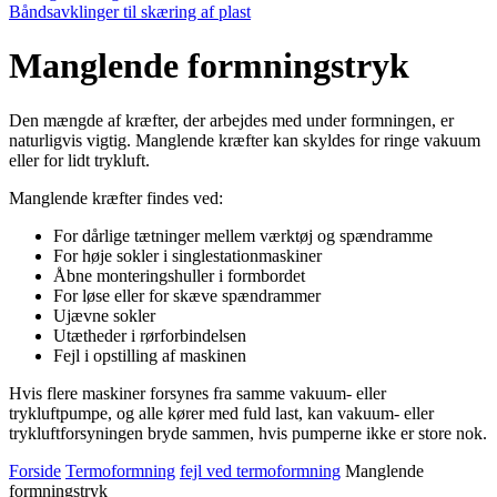
Båndsavklinger til skæring af plast
Manglende formningstryk
Den mængde af kræfter, der arbejdes med under formningen, er
naturligvis vigtig. Manglende kræfter kan skyldes for ringe vakuum
eller for lidt trykluft.
Manglende kræfter findes ved:
For dårlige tætninger mellem værktøj og spændramme
For høje sokler i singlestationmaskiner
Åbne monteringshuller i formbordet
For løse eller for skæve spændrammer
Ujævne sokler
Utætheder i rørforbindelsen
Fejl i opstilling af maskinen
Hvis flere maskiner forsynes fra samme vakuum- eller
trykluftpumpe, og alle kører med fuld last, kan vakuum- eller
trykluftforsyningen bryde sam­men, hvis pumperne ikke er store nok.
Forside
Termoformning
fejl ved termoformning
Manglende
formningstryk