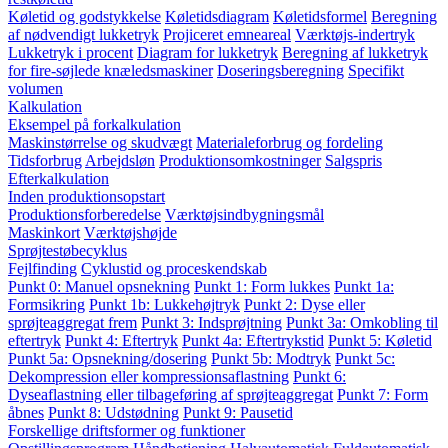
Køletid og godstykkelse
Køletidsdiagram
Køletidsformel
Beregning
af nødvendigt lukketryk
Projiceret emneareal
Værktøjs-indertryk
Lukketryk i procent
Diagram for lukketryk
Beregning af lukketryk
for fire-søjlede knæledsmaskiner
Doseringsberegning
Specifikt
volumen
Kalkulation
Eksempel på forkalkulation
Maskinstørrelse og skudvægt
Materialeforbrug og fordeling
Tidsforbrug
Arbejdsløn
Produktionsomkostninger
Salgspris
Efterkalkulation
Inden produktionsopstart
Produktionsforberedelse
Værktøjsindbygningsmål
Maskinkort
Værktøjshøjde
Sprøjtestøbecyklus
Fejlfinding
Cyklustid og proceskendskab
Punkt 0: Manuel opsnekning
Punkt 1: Form lukkes
Punkt 1a:
Formsikring
Punkt 1b: Lukkehøjtryk
Punkt 2: Dyse eller
sprøjteaggregat frem
Punkt 3: Indsprøjtning
Punkt 3a: Omkobling til
eftertryk
Punkt 4: Eftertryk
Punkt 4a: Eftertrykstid
Punkt 5: Køletid
Punkt 5a: Opsnekning/dosering
Punkt 5b: Modtryk
Punkt 5c:
Dekompression eller kompressionsaflastning
Punkt 6:
Dyseaflastning eller tilbageføring af sprøjteaggregat
Punkt 7: Form
åbnes
Punkt 8: Udstødning
Punkt 9: Pausetid
Forskellige driftsformer og funktioner