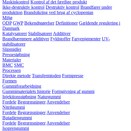
Maskinkontrol
Kontrol af det færdige produkt
Ikke-destruktiv kontrol
Destruktiv kontrol
Brandfarer under
produktion
Brandsikring ved brug af cyclopentan
Miljø
ODP
GWP
Bekendtgørelser
Definitioner
Gældende regulering i
Danmark
Katalysatorer
Stabilisatorer
Additiver
Brandhæmmere additiver
Fyldstoffer
Farvepigmenter
UV-
stabilisatorer
Slipmidler
Pressestøbning
Materialer
BMC
SMC
Processen
Direkte metode
Transfermtoden
Formpresse
Formen
Gummiforarbejdning
Gummimaterialets historie
Formgivning af gummi
Injektionsstøbning
Naturgummi
Fordele
Begrænsninger
Anvendelser
Nitrilgummi
Fordele
Begrænsninger
Anvendelser
Butadiengummi
Fordele
Begrænsninger
Anvendelser
Isoprengummi