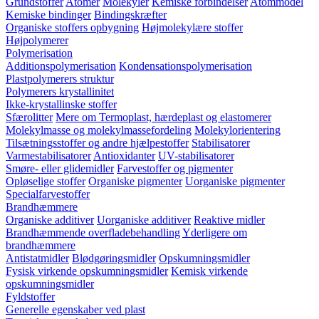
Grundstoffer
Atomer
Molekyler
Kemiske forbindelser
Atommodel
Kemiske bindinger
Bindingskræfter
Organiske stoffers opbygning
Højmolekylære stoffer
Højpolymerer
Polymerisation
Additionspolymerisation
Kondensationspolymerisation
Plastpolymerers struktur
Polymerers krystallinitet
Ikke-krystallinske stoffer
Sfærolitter
Mere om Termoplast, hærdeplast og elastomerer
Molekylmasse og molekylmassefordeling
Molekylorientering
Tilsætningsstoffer og andre hjælpestoffer
Stabilisatorer
Varmestabilisatorer
Antioxidanter
UV-stabilisatorer
Smøre- eller glidemidler
Farvestoffer og pigmenter
Opløselige stoffer
Organiske pigmenter
Uorganiske pigmenter
Specialfarvestoffer
Brandhæmmere
Organiske additiver
Uorganiske additiver
Reaktive midler
Brandhæmmende overfladebehandling
Yderligere om
brandhæmmere
Antistatmidler
Blødgøringsmidler
Opskumningsmidler
Fysisk virkende opskumningsmidler
Kemisk virkende
opskumningsmidler
Fyldstoffer
Generelle egenskaber ved plast