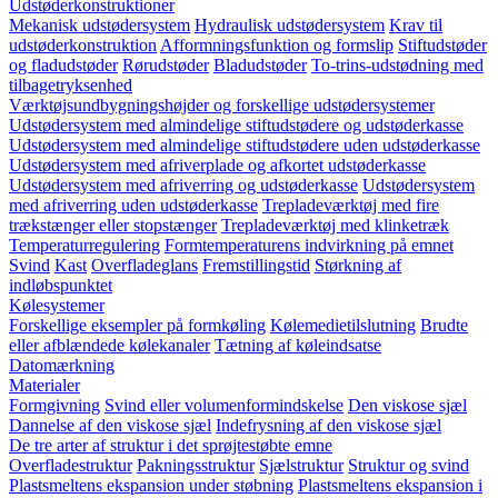
Udstøderkonstruktioner
Mekanisk udstødersystem
Hydraulisk udstødersystem
Krav til
udstøderkonstruktion
Afformningsfunktion og formslip
Stiftudstøder
og fladudstøder
Rørudstøder
Bladudstøder
To-trins-udstødning med
tilbagetryksenhed
Værktøjsundbygningshøjder og forskellige udstødersystemer
Udstødersystem med almindelige stiftudstødere og udstøderkasse
Udstødersystem med almindelige stiftudstødere uden udstøderkasse
Udstødersystem med afriverplade og afkortet udstøderkasse
Udstødersystem med afriverring og udstøderkasse
Udstødersystem
med afriverring uden udstøderkasse
Trepladeværktøj med fire
trækstænger eller stopstænger
Trepladeværktøj med klinketræk
Temperaturregulering
Formtemperaturens indvirkning på emnet
Svind
Kast
Overfladeglans
Fremstillingstid
Størkning af
indløbspunktet
Kølesystemer
Forskellige eksempler på formkøling
Kølemedietilslutning
Brudte
eller afblændede kølekanaler
Tætning af køleindsatse
Datomærkning
Materialer
Formgivning
Svind eller volumenformindskelse
Den viskose sjæl
Dannelse af den viskose sjæl
Indefrysning af den viskose sjæl
De tre arter af struktur i det sprøjtestøbte emne
Overfladestruktur
Pakningsstruktur
Sjælstruktur
Struktur og svind
Plastsmeltens ekspansion under støbning
Plastsmeltens ekspansion i