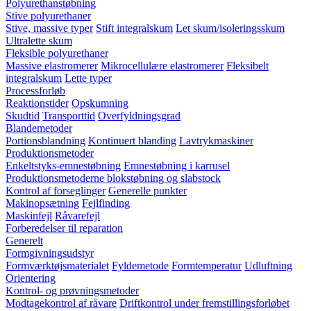
Polyurethanstøbning
Stive polyurethaner
Stive, massive typer
Stift integralskum
Let skum/isoleringsskum
Ultralette skum
Fleksible polyurethaner
Massive elastromerer
Mikrocellulære elastromerer
Fleksibelt
integralskum
Lette typer
Processforløb
Reaktionstider
Opskumning
Skudtid
Transporttid
Overfyldningsgrad
Blandemetoder
Portionsblandning
Kontinuert blanding
Lavtrykmaskiner
Produktionsmetoder
Enkeltstyks-emnestøbning
Emnestøbning i karrusel
Produktionsmetoderne blokstøbning og slabstock
Kontrol af forseglinger
Generelle punkter
Makinopsætning
Fejlfinding
Maskinfejl
Råvarefejl
Forberedelser til reparation
Generelt
Formgivningsudstyr
Formværktøjsmaterialet
Fyldemetode
Formtemperatur
Udluftning
Orientering
Kontrol- og prøvningsmetoder
Modtagekontrol af råvare
Driftkontrol under fremstillingsforløbet