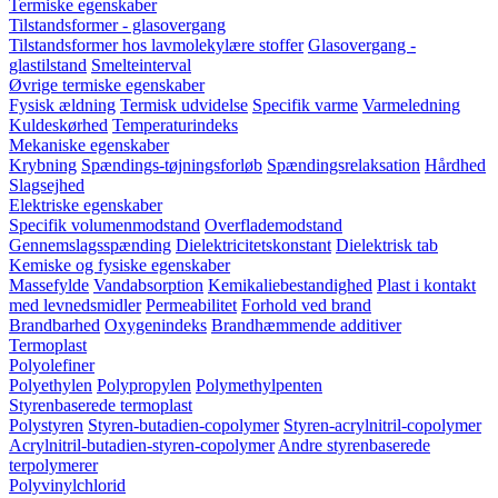
Termiske egenskaber
Tilstandsformer - glasovergang
Tilstandsformer hos lavmolekylære stoffer
Glasovergang -
glastilstand
Smelteinterval
Øvrige termiske egenskaber
Fysisk ældning
Termisk udvidelse
Specifik varme
Varmeledning
Kuldeskørhed
Temperaturindeks
Mekaniske egenskaber
Krybning
Spændings-tøjningsforløb
Spændingsrelaksation
Hårdhed
Slagsejhed
Elektriske egenskaber
Specifik volumenmodstand
Overflademodstand
Gennemslagsspænding
Dielektricitetskonstant
Dielektrisk tab
Kemiske og fysiske egenskaber
Massefylde
Vandabsorption
Kemikaliebestandighed
Plast i kontakt
med levnedsmidler
Permeabilitet
Forhold ved brand
Brandbarhed
Oxygenindeks
Brandhæmmende additiver
Termoplast
Polyolefiner
Polyethylen
Polypropylen
Polymethylpenten
Styrenbaserede termoplast
Polystyren
Styren-butadien-copolymer
Styren-acrylnitril-copolymer
Acrylnitril-butadien-styren-copolymer
Andre styrenbaserede
terpolymerer
Polyvinylchlorid