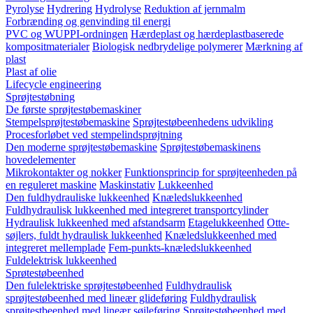
Pyrolyse
Hydrering
Hydrolyse
Reduktion af jernmalm
Forbrænding og genvinding til energi
PVC og WUPPI-ordningen
Hærdeplast og hærdeplastbaserede
kompositmaterialer
Biologisk nedbrydelige polymerer
Mærkning af
plast
Plast af olie
Lifecycle engineering
Sprøjtestøbning
De første sprøjtestøbemaskiner
Stempelsprøjtestøbemaskine
Sprøjtestøbeenhedens udvikling
Procesforløbet ved stempelindsprøjtning
Den moderne sprøjtestøbemaskine
Sprøjtestøbemaskinens
hovedelementer
Mikrokontakter og nokker
Funktionsprincip for sprøjteenheden på
en reguleret maskine
Maskinstativ
Lukkeenhed
Den fuldhydrauliske lukkeenhed
Knæledslukkeenhed
Fuldhydraulisk lukkeenhed med integreret transportcylinder
Hydraulisk lukkeenhed med afstandsarm
Etagelukkeenhed
Otte-
søjlers, fuldt hydraulisk lukkeenhed
Knæledslukkeenhed med
integreret mellemplade
Fem-punkts-knæledslukkeenhed
Fuldelektrisk lukkeenhed
Sprøtestøbeenhed
Den fulelektriske sprøjtestøbeenhed
Fuldhydraulisk
sprøjtestøbeenhed med lineær glideføring
Fuldhydraulisk
sprøjtestbeenhed med lineær søjleføring
Sprøjtestøbeenhed med