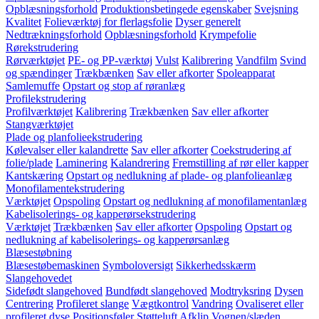
Opblæsningsforhold
Produktionsbetingede egenskaber
Svejsning
Kvalitet
Folieværktøj for flerlagsfolie
Dyser generelt
Nedtrækningsforhold
Opblæsningsforhold
Krympefolie
Rørekstrudering
Rørværktøjet
PE- og PP-værktøj
Vulst
Kalibrering
Vandfilm
Svind
og spændinger
Trækbænken
Sav eller afkorter
Spoleapparat
Samlemuffe
Opstart og stop af røranlæg
Profilekstrudering
Profilværktøjet
Kalibrering
Trækbænken
Sav eller afkorter
Stangværktøjet
Plade og planfolieekstrudering
Kølevalser eller kalandrette
Sav eller afkorter
Coekstrudering af
folie/plade
Laminering
Kalandrering
Fremstilling af rør eller kapper
Kantskæring
Opstart og nedlukning af plade- og planfolieanlæg
Monofilamentekstrudering
Værktøjet
Opspoling
Opstart og nedlukning af monofilamentanlæg
Kabelisolerings- og kapperørsekstrudering
Værktøjet
Trækbænken
Sav eller afkorter
Opspoling
Opstart og
nedlukning af kabelisolerings- og kapperørsanlæg
Blæsestøbning
Blæsestøbemaskinen
Symboloversigt
Sikkerhedsskærm
Slangehovedet
Sidefødt slangehoved
Bundfødt slangehoved
Modtryksring
Dysen
Centrering
Profileret slange
Vægtkontrol
Vandring
Ovaliseret eller
profileret dyse
Positionsføler
Støtteluft
Afklip
Vognen/slæden