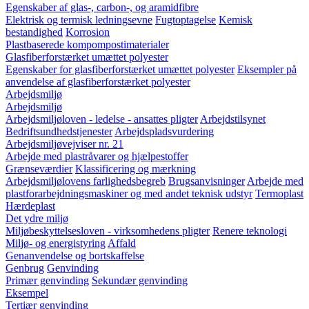
Egenskaber af glas-, carbon-, og aramidfibre
Elektrisk og termisk ledningsevne
Fugtoptagelse
Kemisk
bestandighed
Korrosion
Plastbaserede kompompostimaterialer
Glasfiberforstærket umættet polyester
Egenskaber for glasfiberforstærket umættet polyester
Eksempler på
anvendelse af glasfiberforstærket polyester
Arbejdsmiljø
Arbejdsmiljø
Arbejdsmiljøloven - ledelse - ansattes pligter
Arbejdstilsynet
Bedriftsundhedstjenester
Arbejdspladsvurdering
Arbejdsmiljøvejviser nr. 21
Arbejde med plastråvarer og hjælpestoffer
Grænseværdier
Klassificering og mærkning
Arbejdsmiljølovens farlighedsbegreb
Brugsanvisninger
Arbejde med
plastforarbejdningsmaskiner og med andet teknisk udstyr
Termoplast
Hærdeplast
Det ydre miljø
Miljøbeskyttelsesloven - virksomhedens pligter
Renere teknologi
Miljø- og energistyring
Affald
Genanvendelse og bortskaffelse
Genbrug
Genvinding
Primær genvinding
Sekundær genvinding
Eksempel
Tertiær genvinding