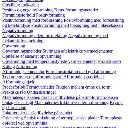
Opstilling
Indkøring
Positiv- og negativformning
Termoformningsmetoder
Formningsforhold
Positivformning
Positivformning med forblæsning
Positivformning med forblæsning
og køleluftdyse
Positivformning med forsugning ned i blæsekassen
Negativformning
Negativformning uden forstrækning
Negativformning med
mekanisk forstrækning
Opvarmning
Opvarmningsmetoder
Styringen af elektriske varmeelementer
Opnåelse af ensartet opvarmning
Opvarmning med temperaturstyrede varmeelementer
Procesforløb
Køling
Afformning
Afformningstemperatur
Formkonstruktion med god afformning
Trykudligning og afformningsluft
Afformningshastighed
Afformningshjælp
Procesforløb
Formoverflader
Friktion mellem emne og form
Praktiske råd
Underskæringer
Materialeegenskaber, der har indflydelse på termoformprocessen
Optagelse af fugt
Materialernes friktion ved termoformning
Krymp
og formsvind
Faktorer, der har indflydelse på svindet
Orientering
Statisk opladning af termoplastiske plader
Termoplasts
opførsel ved opvarmning