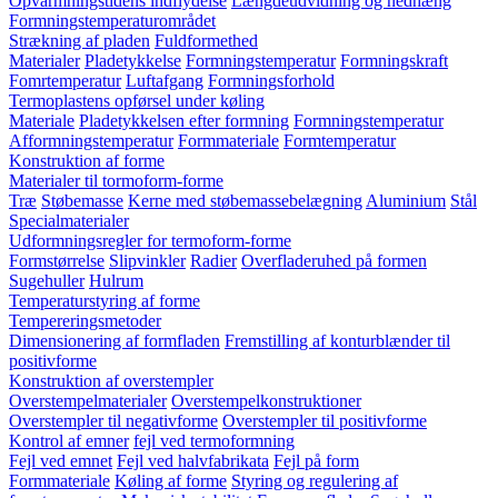
Opvarmningstidens indflydelse
Længdeudvidning og nedhæng
Formningstemperaturområdet
Strækning af pladen
Fuldformethed
Materialer
Pladetykkelse
Formningstemperatur
Formningskraft
Fomrtemperatur
Luftafgang
Formningsforhold
Termoplastens opførsel under køling
Materiale
Pladetykkelsen efter formning
Formningstemperatur
Afformningstemperatur
Formmateriale
Formtemperatur
Konstruktion af forme
Materialer til tormoform-forme
Træ
Støbemasse
Kerne med støbemassebelægning
Aluminium
Stål
Specialmaterialer
Udformningsregler for termoform-forme
Formstørrelse
Slipvinkler
Radier
Overfladeruhed på formen
Sugehuller
Hulrum
Temperaturstyring af forme
Tempereringsmetoder
Dimensionering af formfladen
Fremstilling af konturblænder til
positivforme
Konstruktion af overstempler
Overstempelmaterialer
Overstempelkonstruktioner
Overstempler til negativforme
Overstempler til positivforme
Kontrol af emner
fejl ved termoformning
Fejl ved emnet
Fejl ved halvfabrikata
Fejl på form
Formmateriale
Køling af forme
Styring og regulering af