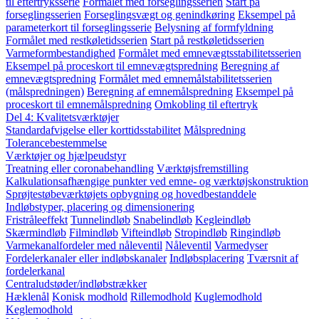
til eftertryksserie
Formålet med forseglingsserien
Start på
forseglingsserien
Forseglingsvægt og genindkøring
Eksempel på
parameterkort til forseglingsserie
Belysning af formfyldning
Formålet med restkøletidsserien
Start på restkøletidsserien
Varmeformbestandighed
Formålet med emnevægtsstabilitetsserien
Eksempel på proceskort til emnevægtspredning
Beregning af
emnevægtspredning
Formålet med emnemålstabilitetsserien
(målspredningen)
Beregning af emnemålspredning
Eksempel på
proceskort til emnemålspredning
Omkobling til eftertryk
Del 4: Kvalitetsværktøjer
Standardafvigelse eller korttidsstabilitet
Målspredning
Tolerancebestemmelse
Værktøjer og hjælpeudstyr
Treatning eller coronabehandling
Værktøjsfremstilling
Kalkulationsafhængige punkter ved emne- og værktøjskonstruktion
Sprøjtestøbeværktøjets opbygning og hovedbestanddele
Indløbstyper, placering og dimensionering
Fristråleeffekt
Tunnelindløb
Snabelindløb
Kegleindløb
Skærmindløb
Filmindløb
Vifteindløb
Stropindløb
Ringindløb
Varmekanalfordeler med nåleventil
Nåleventil
Varmedyser
Fordelerkanaler eller indløbskanaler
Indløbsplacering
Tværsnit af
fordelerkanal
Centraludstøder/indløbstrækker
Hæklenål
Konisk modhold
Rillemodhold
Kuglemodhold
Keglemodhold