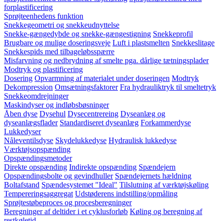
forplastificering
Sprøjteenhedens funktion
Snekkegeometri og snekkeudnyttelse
Snekke-gængedybde og snekke-gængestigning
Snekkeprofil
Brugbare og mulige doseringsveje
Luft i plastsmelten
Snekkeslitage
Snekkespids med tilbageløbsspærre
Misfarvning og nedbrydning af smelte pga. dårlige tætningsplader
Modtryk og plastificering
Dosering
Opvarmning af materialet under doseringen
Modtryk
Dekompression
Omsætningsfaktorer
Fra hydrauliktryk til smeltetryk
Snekkeomdrejninger
Maskindyser og indløbsbøsninger
Åben dyse
Dysehul
Dysecentrereing
Dyseanlæg og
dyseanlægsflader
Standardiseret dyseanlæg
Forkammerdyse
Lukkedyser
Nåleventilsdyse
Skydelukkedyse
Hydraulisk lukkedyse
Værktøjsopspænding
Opspændingsmetoder
Direkte opspænding
Indirekte opspænding
Spændejern
Opspændingsbolte og gevindhuller
Spændejernets hældning
Boltafstand
Spændesystemet "Ideal"
Tilslutning af værktøjskøling
Tempereringsaggregat
Udstøderens indstilling/opmåling
Sprøjtestøbeproces og procesberegninger
Beregninger af deltider i et cyklusforløb
Køling og beregning af
restkøletid