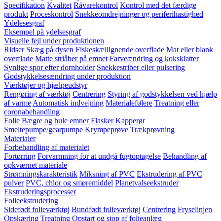
Specifikation
Kvalitet
Råvarekontrol
Kontrol med det færdige
produkt
Proceskontrol
Snekkeomdrejninger og periferihastighed
Ydelesesgraf
Eksempel på ydelsesgraf
Visuelle fejl under produktionen
Ridser
Skæg på dysen
Fiskeskællignende overflade
Mat eller blank
overflade
Matte striåber på emnet
Farveændring og koksklatter
Synlige spor efter dornholder
Snekkestriber eller pulsering
Godstykkelsesændring under produktion
Værktøjer og hjælpeudstyr
Rengøring af værktøj
Centrering
Styring af godstykkelsen ved hjælp
af varme
Automatisk indvejning
Materialefølere
Treatning eller
coronabehandling
Folie
Bægre og hule emner
Flasker
Kapperør
Smeltepumpe/gearpumpe
Krympeprøve
Trækprøvning
Materialer
Forbehandling af materialet
Fortørring
Forvarmning for at undgå fugtoptagelse
Behandling af
opkværnet materiale
Strømningskarakteristik
Miksning af PVC
Ekstrudering af PVC
pulver
PVC, chlor og smøremiddel
Planetvalseekstruder
Ekstruderingsprocesser
Folieekstrudering
Sidefødt folieværktøj
Bundfødt folieværktøj
Centrering
Fryselinjen
Opskæring
Treatning
Opstart og stop af folieanlæg