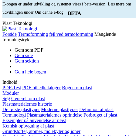
E-bogen er under udvikling og systemet vises i beta-version. Læs mere om
udviklingen under Om denne e-bog.
BETA
Plast Teknologi
Forside
Termoformning
fejl ved termoformning
Manglende
formningstryk
Gem som PDF
Gem side
Gem sektion
Gem hele bogen
Indhold
PDF-Test
PDF billedkataloger
Bogen om plast
Moduler
Søg
Generelt om plast
Plastmaterialernes historie
De første plasttyper
Moderne plasttyper
Definition af plast
Terminologi
Plastmaterialernes oprindelse
Forbruget af plast
Eksempler på anvendelse af plast
Kemisk opbygning af plast
Grundstoffer, atomer, molekyler og ioner