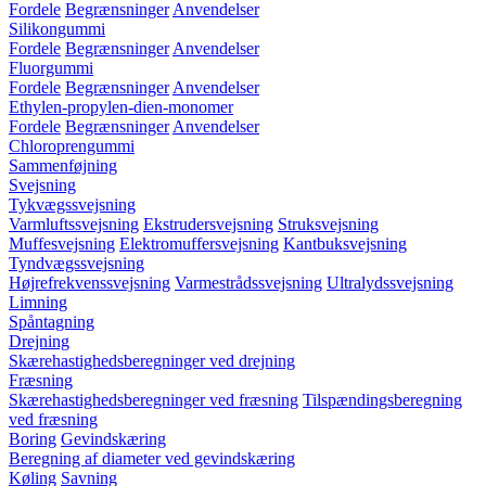
Fordele
Begrænsninger
Anvendelser
Silikongummi
Fordele
Begrænsninger
Anvendelser
Fluorgummi
Fordele
Begrænsninger
Anvendelser
Ethylen-propylen-dien-monomer
Fordele
Begrænsninger
Anvendelser
Chloroprengummi
Sammenføjning
Svejsning
Tykvægssvejsning
Varmluftssvejsning
Ekstrudersvejsning
Struksvejsning
Muffesvejsning
Elektromuffersvejsning
Kantbuksvejsning
Tyndvægssvejsning
Højrefrekvenssvejsning
Varmestrådssvejsning
Ultralydssvejsning
Limning
Spåntagning
Drejning
Skærehastighedsberegninger ved drejning
Fræsning
Skærehastighedsberegninger ved fræsning
Tilspændingsberegning
ved fræsning
Boring
Gevindskæring
Beregning af diameter ved gevindskæring
Køling
Savning