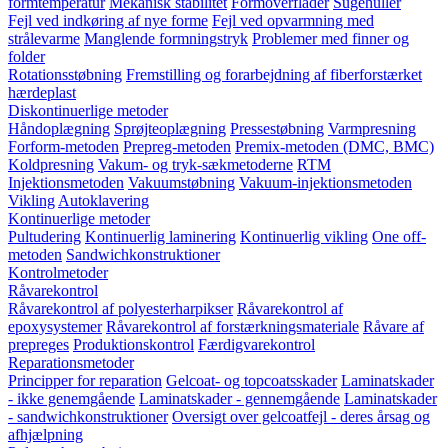
formtemperatur
Mekanisk stabilitet
Formoverflader
Sugehuller
Fejl ved indkøring af nye forme
Fejl ved opvarmning med
strålevarme
Manglende formningstryk
Problemer med finner og
folder
Rotationsstøbning
Fremstilling og forarbejdning af fiberforstærket
hærdeplast
Diskontinuerlige metoder
Håndoplægning
Sprøjteoplægning
Pressestøbning
Varmpresning
Forform-metoden
Prepreg-metoden
Premix-metoden (DMC, BMC)
Koldpresning
Vakum- og tryk-sækmetoderne
RTM
Injektionsmetoden
Vakuumstøbning
Vakuum-injektionsmetoden
Vikling
Autoklavering
Kontinuerlige metoder
Pultudering
Kontinuerlig laminering
Kontinuerlig vikling
One off-
metoden
Sandwichkonstruktioner
Kontrolmetoder
Råvarekontrol
Råvarekontrol af polyesterharpikser
Råvarekontrol af
epoxysystemer
Råvarekontrol af forstærkningsmateriale
Råvare af
prepreges
Produktionskontrol
Færdigvarekontrol
Reparationsmetoder
Principper for reparation
Gelcoat- og topcoatsskader
Laminatskader
- ikke genemgående
Laminatskader - gennemgående
Laminatskader
- sandwichkonstruktioner
Oversigt over gelcoatfejl - deres årsag og
afhjælpning