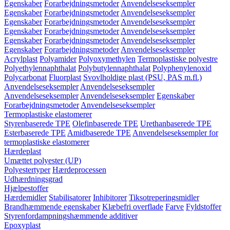
Egenskaber
Forarbejdningsmetoder
Anvendelseseksempler
Egenskaber
Forarbejdningsmetoder
Anvendelseseksempler
Egenskaber
Forarbejdningsmetoder
Anvendelseseksempler
Egenskaber
Forarbejdningsmetoder
Anvendelseseksempler
Egenskaber
Forarbejdningsmetoder
Anvendelseseksempler
Egenskaber
Forarbejdningsmetoder
Anvendelseseksempler
Acrylplast
Polyamider
Polyoxymethylen
Termoplastiske polyestre
Polyethylennaphthalat
Polybutylennaphthalat
Polyphenylenoxid
Polycarbonat
Fluorplast
Svovlholdige plast (PSU, PAS m.fl.)
Anvendelseseksempler
Anvendelseseksempler
Anvendelseseksempler
Anvendelseseksempler
Egenskaber
Forarbejdningsmetoder
Anvendelseseksempler
Termoplastiske elastomerer
Styrenbaserede TPE
Olefinbaserede TPE
Urethanbaserede TPE
Esterbaserede TPE
Amidbaserede TPE
Anvendelseseksempler for
termoplastiske elastomerer
Hærdeplast
Umættet polyester (UP)
Polyestertyper
Hærdeprocessen
Udhærdningsgrad
Hjælpestoffer
Hærdemidler
Stabilisatorer
Inhibitorer
Tiksotreperingsmidler
Brandhæmmende egenskaber
Klæbefri overflade
Farve
Fyldstoffer
Styrenfordampningshæmmende additiver
Epoxyplast