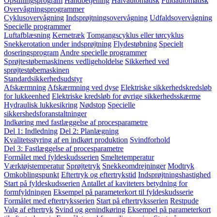
Opstillingsprogram
Håndbetjening
Halvautomatisk
Fuldautomatisk
Overvågningsprogrammer
Cyklusovervågning
Indsprøjtningsovervågning
Udfaldsovervågning
Specielle programmer
Luftafblæsning
Kernetræk
Tomgangscyklus eller tørcyklus
Snekkerotation under indsprøjtning
Flydestøbning
Specielt
doseringsprogram
Andre specielle programmer
Sprøjtestøbemaskinens vedligeholdelse
Sikkerhed ved
sprøjtestøbemaskinen
Standardsikkerhedsudstyr
Afskærmning
Afskærmning ved dyse
Elektriske sikkerhedskredsløb
for lukkeenhed
Elektriske kredsløb for øvrige sikkerhedsskærme
Hydraulisk lukkesikring
Nødstop
Specielle
sikkershedsforanstaltninger
Indkøring med fastlæggelse af procesparametre
Del 1: Indledning
Del 2: Planlægning
Kvalitetsstyring af en indkørt produktion
Svindforhold
Del 3: Fastlæggelse af procesparametre
Formålet med fyldeskudsserien
Smeltetemperatur
Værktøjstemperatur
Sprøjtetryk
Snekkeomdrejninger
Modtryk
Omkoblingspunkt
Eftertryk og eftertrykstid
Indsprøjtningshastighed
Start på fyldeskudsserien
Antallet af kaviteters betydning for
formfyldningen
Eksempel på parameterkort til fyldeskudsserie
Formålet med eftertryksserien
Start på eftertryksserien
Restpude
Valg af eftertryk
Svind og genindkøring
Eksempel på parameterkort