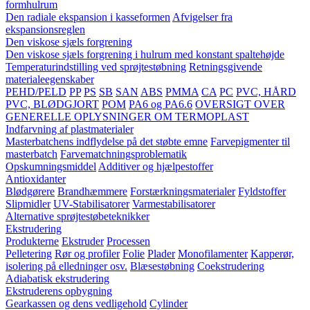
formhulrum
Den radiale ekspansion i kasseformen
Afvigelser fra
ekspansionsreglen
Den viskose sjæls forgrening
Den viskose sjæls forgrening i hulrum med konstant spaltehøjde
Temperaturindstilling ved sprøjtestøbning
Retningsgivende
materialeegenskaber
PEHD/PELD
PP
PS
SB
SAN
ABS
PMMA
CA
PC
PVC, HÅRD
PVC, BLØDGJORT
POM
PA6 og PA6.6
OVERSIGT OVER
GENERELLE OPLYSNINGER OM TERMOPLAST
Indfarvning af plastmaterialer
Masterbatchens indflydelse på det støbte emne
Farvepigmenter til
masterbatch
Farvematchningsproblematik
Opskumningsmiddel
Additiver og hjælpestoffer
Antioxidanter
Blødgørere
Brandhæmmere
Forstærkningsmaterialer
Fyldstoffer
Slipmidler
UV-Stabilisatorer
Varmestabilisatorer
Alternative sprøjtestøbeteknikker
Ekstrudering
Produkterne
Ekstruder
Processen
Pelletering
Rør og profiler
Folie
Plader
Monofilamenter
Kapperør,
isolering på elledninger osv.
Blæsestøbning
Coekstrudering
Adiabatisk ekstrudering
Ekstruderens opbygning
Gearkassen og dens vedligehold
Cylinder