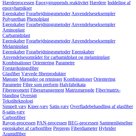
Hærdeprocessen
Epoxygruppends reaktivitet
Hærdere
Inddeling af
epoxyharpikser
Egenskaber
Forarbejdningsmetoder
Anvendelseseksempler
Polyurethan
Phenolplast
Egenskaber
Forarbejdningsmetoder
Anvendelseseksempler
Aminoplast
Carbamidplast
Egenskaber
Forarbejdningsmetoder
Anvendelseseksempler
Melaminplast
Egenskaber
Forarbejdningsmetoder
Egenskaber
Anvendelsesområder for carbamidplast og melaminplast
Kombinationer
Orientering
Parametre
Forstærkningsfibre
Glasfiber
Vævede fiberprodukter
Mønstre
Mængder og retninger
Kombinationer
Orientering
Parametre
Fibre som preform
Halvfabrikata
Fibergeometri
Fiberarrangement
Matrixmængde
Fiber/matrix-
blanding
Oversigt
Tekstilteknologi
Simpelt væv
Kiper-væv
Satin-væv
Overfladebehandling af glasfiber
8-satin-væv
Carbonfiber
Rayon-processen
PAN-processen
BEG-processen
Sammenlignelige
egenskaber af carbonfibre
Prepregs
Fiberdiameter
Hybrider
Aramidfiber