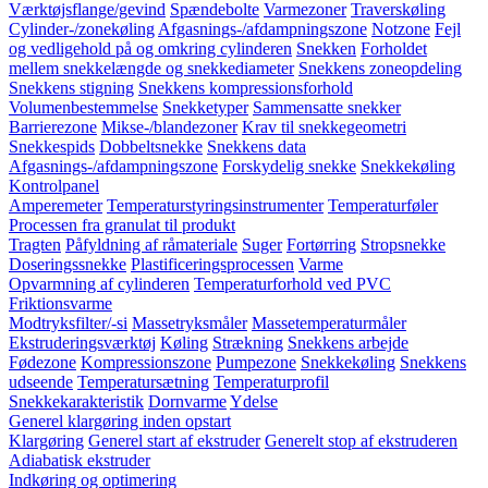
Værktøjsflange/gevind
Spændebolte
Varmezoner
Traverskøling
Cylinder-/zonekøling
Afgasnings-/afdampningszone
Notzone
Fejl
og vedligehold på og omkring cylinderen
Snekken
Forholdet
mellem snekkelængde og snekkediameter
Snekkens zoneopdeling
Snekkens stigning
Snekkens kompressionsforhold
Volumenbestemmelse
Snekketyper
Sammensatte snekker
Barrierezone
Mikse-/blandezoner
Krav til snekkegeometri
Snekkespids
Dobbeltsnekke
Snekkens data
Afgasnings-/afdampningszone
Forskydelig snekke
Snekkekøling
Kontrolpanel
Amperemeter
Temperaturstyringsinstrumenter
Temperaturføler
Processen fra granulat til produkt
Tragten
Påfyldning af råmateriale
Suger
Fortørring
Stropsnekke
Doseringssnekke
Plastificeringsprocessen
Varme
Opvarmning af cylinderen
Temperaturforhold ved PVC
Friktionsvarme
Modtryksfilter/-si
Massetryksmåler
Massetemperaturmåler
Ekstruderingsværktøj
Køling
Strækning
Snekkens arbejde
Fødezone
Kompressionszone
Pumpezone
Snekkekøling
Snekkens
udseende
Temperatursætning
Temperaturprofil
Snekkekarakteristik
Dornvarme
Ydelse
Generel klargøring inden opstart
Klargøring
Generel start af ekstruder
Generelt stop af ekstruderen
Adiabatisk ekstruder
Indkøring og optimering