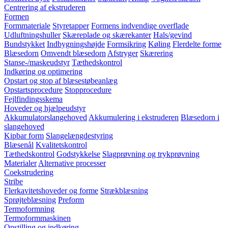
Centrering af ekstruderen
Formen
Formmateriale
Styretapper
Formens indvendige overflade
Udluftningshuller
Skæreplade og skærekanter
Hals/gevind
Bundstykket
Indbygningshøjde
Formsikring
Køling
Flerdelte forme
Blæsedorn
Omvendt blæsedorn
Afstryger
Skærering
Stanse-/maskeudstyr
Tæthedskontrol
Indkøring og optimering
Opstart og stop af blæsestøbeanlæg
Opstartsprocedure
Stopprocedure
Fejlfindingsskema
Hoveder og hjælpeudstyr
Akkumulatorslangehoved
Akkumulering i ekstruderen
Blæsedorn i
slangehoved
Kipbar form
Slangelængdestyring
Blæsenål
Kvalitetskontrol
Tæthedskontrol
Godstykkelse
Slagprøvning og trykprøvning
Materialer
Alternative processer
Coekstrudering
Stribe
Flerkavitetshoveder og forme
Strækblæsning
Sprøjteblæsning
Preform
Termoformning
Termoformmaskinen
Opstilling og indkøring