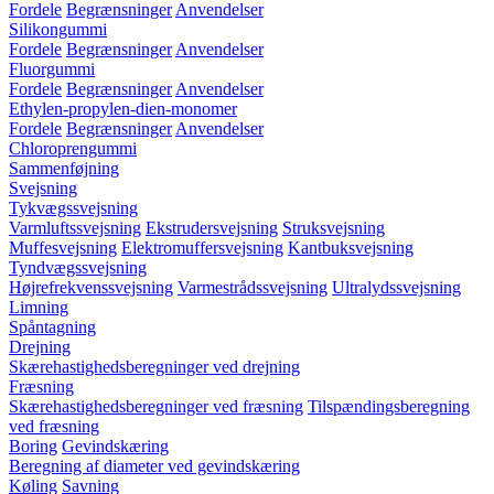
Fordele
Begrænsninger
Anvendelser
Silikongummi
Fordele
Begrænsninger
Anvendelser
Fluorgummi
Fordele
Begrænsninger
Anvendelser
Ethylen-propylen-dien-monomer
Fordele
Begrænsninger
Anvendelser
Chloroprengummi
Sammenføjning
Svejsning
Tykvægssvejsning
Varmluftssvejsning
Ekstrudersvejsning
Struksvejsning
Muffesvejsning
Elektromuffersvejsning
Kantbuksvejsning
Tyndvægssvejsning
Højrefrekvenssvejsning
Varmestrådssvejsning
Ultralydssvejsning
Limning
Spåntagning
Drejning
Skærehastighedsberegninger ved drejning
Fræsning
Skærehastighedsberegninger ved fræsning
Tilspændingsberegning
ved fræsning
Boring
Gevindskæring
Beregning af diameter ved gevindskæring
Køling
Savning