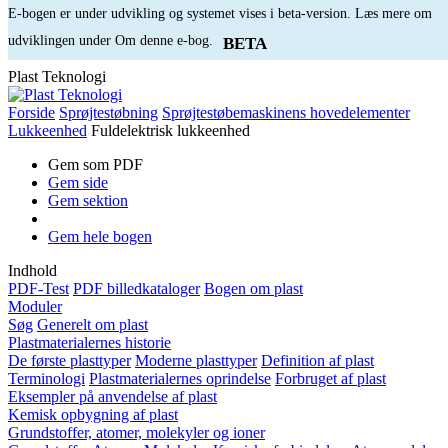
E-bogen er under udvikling og systemet vises i beta-version. Læs mere om
udviklingen under Om denne e-bog.
BETA
Plast Teknologi
Forside
Sprøjtestøbning
Sprøjtestøbemaskinens hovedelementer
Lukkeenhed
Fuldelektrisk lukkeenhed
Gem som PDF
Gem side
Gem sektion
Gem hele bogen
Indhold
PDF-Test
PDF billedkataloger
Bogen om plast
Moduler
Søg
Generelt om plast
Plastmaterialernes historie
De første plasttyper
Moderne plasttyper
Definition af plast
Terminologi
Plastmaterialernes oprindelse
Forbruget af plast
Eksempler på anvendelse af plast
Kemisk opbygning af plast
Grundstoffer, atomer, molekyler og ioner