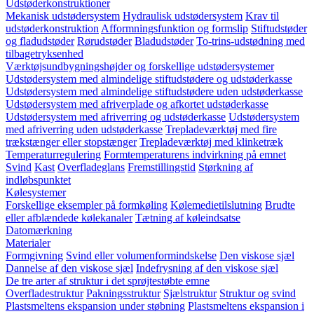
Udstøderkonstruktioner
Mekanisk udstødersystem
Hydraulisk udstødersystem
Krav til
udstøderkonstruktion
Afformningsfunktion og formslip
Stiftudstøder
og fladudstøder
Rørudstøder
Bladudstøder
To-trins-udstødning med
tilbagetryksenhed
Værktøjsundbygningshøjder og forskellige udstødersystemer
Udstødersystem med almindelige stiftudstødere og udstøderkasse
Udstødersystem med almindelige stiftudstødere uden udstøderkasse
Udstødersystem med afriverplade og afkortet udstøderkasse
Udstødersystem med afriverring og udstøderkasse
Udstødersystem
med afriverring uden udstøderkasse
Trepladeværktøj med fire
trækstænger eller stopstænger
Trepladeværktøj med klinketræk
Temperaturregulering
Formtemperaturens indvirkning på emnet
Svind
Kast
Overfladeglans
Fremstillingstid
Størkning af
indløbspunktet
Kølesystemer
Forskellige eksempler på formkøling
Kølemedietilslutning
Brudte
eller afblændede kølekanaler
Tætning af køleindsatse
Datomærkning
Materialer
Formgivning
Svind eller volumenformindskelse
Den viskose sjæl
Dannelse af den viskose sjæl
Indefrysning af den viskose sjæl
De tre arter af struktur i det sprøjtestøbte emne
Overfladestruktur
Pakningsstruktur
Sjælstruktur
Struktur og svind
Plastsmeltens ekspansion under støbning
Plastsmeltens ekspansion i