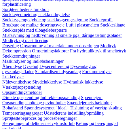
forplastificering
Sprøjteenhedens funktion
Snekkegeometri og snekkeudnyttelse
Snekke-gængedybde og snekke-gængestigning
Snekkeprofil
Brugbare og mulige doseringsveje
Luft i plastsmelten
Snekkeslitage
Snekkespids med tilbageløbsspærre
Misfarvning og nedbrydning af smelte pga. dårlige tætningsplader
Modtryk og plastificering
Dosering
Opvarmning af materialet under doseringen
Modtryk
Dekompression
Omsætningsfaktorer
Fra hydrauliktryk til smeltetryk
Snekkeomdrejninger
Maskindyser og indløbsbøsninger
Åben dyse
Dysehul
Dysecentrereing
Dyseanlæg og
dyseanlægsflader
Standardiseret dyseanlæg
Forkammerdyse
Lukkedyser
Nåleventilsdyse
Skydelukkedyse
Hydraulisk lukkedyse
Værktøjsopspænding
Opspændingsmetoder
Direkte opspænding
Indirekte opspænding
Spændejern
Opspændingsbolte og gevindhuller
Spændejernets hældning
Boltafstand
Spændesystemet "Ideal"
Tilslutning af værktøjskøling
Tempereringsaggregat
Udstøderens indstilling/opmåling
Sprøjtestøbeproces og procesberegninger
Beregninger af deltider i et cyklusforløb
Køling og beregning af
restkøletid