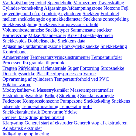
Værktøjsflange/gevind
Spændebolte
Varmezoner
Traverskøling
Cylinder-/zonekøling
Afgasnings-/afdampningszone
Notzone
Fejl
og vedligehold på og omkring cylinderen
Snekken
Forholdet
mellem snekkelængde og snekkediameter
Snekkens zoneopdeling
Snekkens stigning
Snekkens kompressionsforhold
Volumenbestemmelse
Snekketyper
Sammensatte snekker
Barrierezone
Mikse-/blandezoner
Krav til snekkegeometri
Snekkespids
Dobbeltsnekke
Snekkens data
Afgasnings-/afdampningszone
Forskydelig snekke
Snekkekøling
Kontrolpanel
Amperemeter
Temperaturstyringsinstrumenter
Temperaturføler
Processen fra granulat til produkt
Tragten
Påfyldning af råmateriale
Suger
Fortørring
Stropsnekke
Doseringssnekke
Plastificeringsprocessen
Varme
Opvarmning af cylinderen
Temperaturforhold ved PVC
Friktionsvarme
Modtryksfilter/-si
Massetryksmåler
Massetemperaturmåler
Ekstruderingsværktøj
Køling
Strækning
Snekkens arbejde
Fødezone
Kompressionszone
Pumpezone
Snekkekøling
Snekkens
udseende
Temperatursætning
Temperaturprofil
Snekkekarakteristik
Dornvarme
Ydelse
Generel klargøring inden opstart
Klargøring
Generel start af ekstruder
Generelt stop af ekstruderen
Adiabatisk ekstruder
Indkøring og optimering