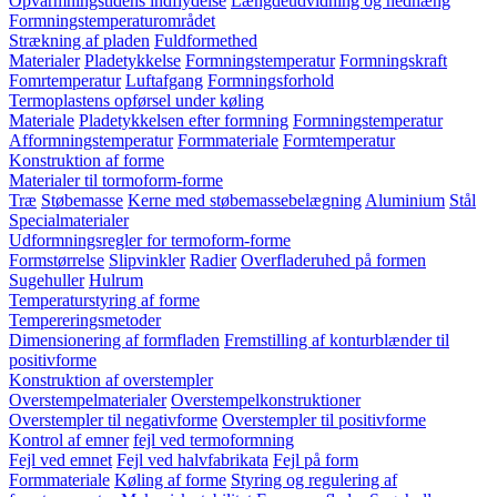
Opvarmningstidens indflydelse
Længdeudvidning og nedhæng
Formningstemperaturområdet
Strækning af pladen
Fuldformethed
Materialer
Pladetykkelse
Formningstemperatur
Formningskraft
Fomrtemperatur
Luftafgang
Formningsforhold
Termoplastens opførsel under køling
Materiale
Pladetykkelsen efter formning
Formningstemperatur
Afformningstemperatur
Formmateriale
Formtemperatur
Konstruktion af forme
Materialer til tormoform-forme
Træ
Støbemasse
Kerne med støbemassebelægning
Aluminium
Stål
Specialmaterialer
Udformningsregler for termoform-forme
Formstørrelse
Slipvinkler
Radier
Overfladeruhed på formen
Sugehuller
Hulrum
Temperaturstyring af forme
Tempereringsmetoder
Dimensionering af formfladen
Fremstilling af konturblænder til
positivforme
Konstruktion af overstempler
Overstempelmaterialer
Overstempelkonstruktioner
Overstempler til negativforme
Overstempler til positivforme
Kontrol af emner
fejl ved termoformning
Fejl ved emnet
Fejl ved halvfabrikata
Fejl på form
Formmateriale
Køling af forme
Styring og regulering af