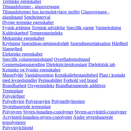
Termiske egenskaber
Tilstandsformer - glasovergang
Tilstandsformer hos lavmolekylære stoffer
Glasovergang -
glastilstand
Smelteinterval
Øvrige termiske egenskaber
Fysisk ældning
Termisk udvidelse
Specifik varme
Varmeledning
Kuldeskørhed
Temperaturindeks
Mekaniske egenskaber
Krybning
Spændings-tøjningsforløb
Spændingsrelaksation
Hårdhed
Slagsejhed
Elektriske egenskaber
Specifik volumenmodstand
Overflademodstand
Gennemslagsspænding
Dielektricitetskonstant
Dielektrisk tab
Kemiske og fysiske egenskaber
Massefylde
Vandabsorption
Kemikaliebestandighed
Plast i kontakt
med levnedsmidler
Permeabilitet
Forhold ved brand
Brandbarhed
Oxygenindeks
Brandhæmmende additiver
Termoplast
Polyolefiner
Polyethylen
Polypropylen
Polymethylpenten
Styrenbaserede termoplast
Polystyren
Styren-butadien-copolymer
Styren-acrylnitril-copolymer
Acrylnitril-butadien-styren-copolymer
Andre styrenbaserede
terpolymerer
Polyvinylchlorid