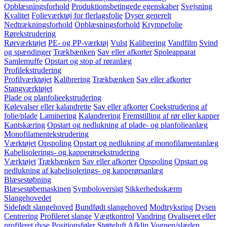
Opblæsningsforhold
Produktionsbetingede egenskaber
Svejsning
Kvalitet
Folieværktøj for flerlagsfolie
Dyser generelt
Nedtrækningsforhold
Opblæsningsforhold
Krympefolie
Rørekstrudering
Rørværktøjet
PE- og PP-værktøj
Vulst
Kalibrering
Vandfilm
Svind
og spændinger
Trækbænken
Sav eller afkorter
Spoleapparat
Samlemuffe
Opstart og stop af røranlæg
Profilekstrudering
Profilværktøjet
Kalibrering
Trækbænken
Sav eller afkorter
Stangværktøjet
Plade og planfolieekstrudering
Kølevalser eller kalandrette
Sav eller afkorter
Coekstrudering af
folie/plade
Laminering
Kalandrering
Fremstilling af rør eller kapper
Kantskæring
Opstart og nedlukning af plade- og planfolieanlæg
Monofilamentekstrudering
Værktøjet
Opspoling
Opstart og nedlukning af monofilamentanlæg
Kabelisolerings- og kapperørsekstrudering
Værktøjet
Trækbænken
Sav eller afkorter
Opspoling
Opstart og
nedlukning af kabelisolerings- og kapperørsanlæg
Blæsestøbning
Blæsestøbemaskinen
Symboloversigt
Sikkerhedsskærm
Slangehovedet
Sidefødt slangehoved
Bundfødt slangehoved
Modtryksring
Dysen
Centrering
Profileret slange
Vægtkontrol
Vandring
Ovaliseret eller
profileret dyse
Positionsføler
Støtteluft
Afklip
Vognen/slæden