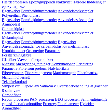
Hærdeprocessen
Epoxygruppends reaktivitet
Hærdere
Inddeling af
epoxyharpikser
Egenskaber
Forarbejdningsmetoder
Anvendelseseksempler
Polyurethan
Phenolplast
Egenskaber
Forarbejdningsmetoder
Anvendelseseksempler
Aminoplast
Carbamidplast
Egenskaber
Forarbejdningsmetoder
Anvendelseseksempler
Melaminplast
Egenskaber
Forarbejdningsmetoder
Egenskaber
Anvendelsesområder for carbamidplast og melaminplast
Kombinationer
Orientering
Parametre
Forstærkningsfibre
Glasfiber
Vævede fiberprodukter
Mønstre
Mængder og retninger
Kombinationer
Orientering
Parametre
Fibre som preform
Halvfabrikata
Fibergeometri
Fiberarrangement
Matrixmængde
Fiber/matrix-
blanding
Oversigt
Tekstilteknologi
Simpelt væv
Kiper-væv
Satin-væv
Overfladebehandling af glasfiber
8-satin-væv
Carbonfiber
Rayon-processen
PAN-processen
BEG-processen
Sammenlignelige
egenskaber af carbonfibre
Prepregs
Fiberdiameter
Hybrider
Aramidfiber