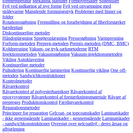
formtemperatur
Mekanisk stabilitet
Formoverflader
Sugehuller
Fejl ved indkøring af nye forme
Fejl ved opvarmning med
strålevarme
Manglende formningstryk
Problemer med finner og
folder
Rotationsstøbning
Fremstilling og forarbejdning af fiberforstærket
hærdeplast
Diskontinuerlige metoder
Håndoplægning
Sprøjteoplægning
Pressestøbning
Varmpresning
Forform-metoden
Prepreg-metoden
Premix-metoden (DMC, BMC)
Koldpresning
Vakum- og tryk-sækmetoderne
RTM
Injektionsmetoden
Vakuumstøbning
Vakuum-injektionsmetoden
Vikling
Autoklavering
Kontinuerlige metoder
Pultudering
Kontinuerlig laminering
Kontinuerlig vikling
One off-
metoden
Sandwichkonstruktioner
Kontrolmetoder
Råvarekontrol
Råvarekontrol af polyesterharpikser
Råvarekontrol af
epoxysystemer
Råvarekontrol af forstærkningsmateriale
Råvare af
prepreges
Produktionskontrol
Færdigvarekontrol
Reparationsmetoder
Principper for reparation
Gelcoat- og topcoatsskader
Laminatskader
- ikke genemgående
Laminatskader - gennemgående
Laminatskader
- sandwichkonstruktioner
Oversigt over gelcoatfejl - deres årsag og
afhjælpning