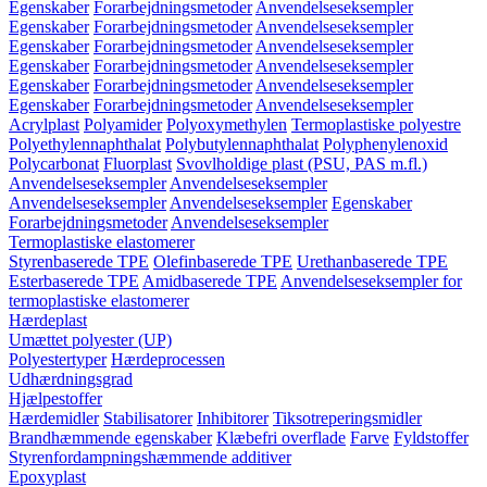
Egenskaber
Forarbejdningsmetoder
Anvendelseseksempler
Egenskaber
Forarbejdningsmetoder
Anvendelseseksempler
Egenskaber
Forarbejdningsmetoder
Anvendelseseksempler
Egenskaber
Forarbejdningsmetoder
Anvendelseseksempler
Egenskaber
Forarbejdningsmetoder
Anvendelseseksempler
Egenskaber
Forarbejdningsmetoder
Anvendelseseksempler
Acrylplast
Polyamider
Polyoxymethylen
Termoplastiske polyestre
Polyethylennaphthalat
Polybutylennaphthalat
Polyphenylenoxid
Polycarbonat
Fluorplast
Svovlholdige plast (PSU, PAS m.fl.)
Anvendelseseksempler
Anvendelseseksempler
Anvendelseseksempler
Anvendelseseksempler
Egenskaber
Forarbejdningsmetoder
Anvendelseseksempler
Termoplastiske elastomerer
Styrenbaserede TPE
Olefinbaserede TPE
Urethanbaserede TPE
Esterbaserede TPE
Amidbaserede TPE
Anvendelseseksempler for
termoplastiske elastomerer
Hærdeplast
Umættet polyester (UP)
Polyestertyper
Hærdeprocessen
Udhærdningsgrad
Hjælpestoffer
Hærdemidler
Stabilisatorer
Inhibitorer
Tiksotreperingsmidler
Brandhæmmende egenskaber
Klæbefri overflade
Farve
Fyldstoffer
Styrenfordampningshæmmende additiver
Epoxyplast