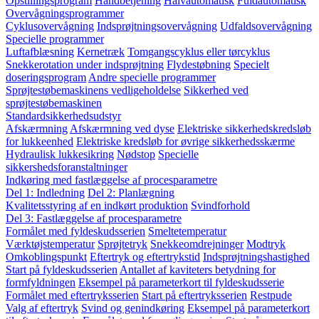
Opstillingsprogram
Håndbetjening
Halvautomatisk
Fuldautomatisk
Overvågningsprogrammer
Cyklusovervågning
Indsprøjtningsovervågning
Udfaldsovervågning
Specielle programmer
Luftafblæsning
Kernetræk
Tomgangscyklus eller tørcyklus
Snekkerotation under indsprøjtning
Flydestøbning
Specielt
doseringsprogram
Andre specielle programmer
Sprøjtestøbemaskinens vedligeholdelse
Sikkerhed ved
sprøjtestøbemaskinen
Standardsikkerhedsudstyr
Afskærmning
Afskærmning ved dyse
Elektriske sikkerhedskredsløb
for lukkeenhed
Elektriske kredsløb for øvrige sikkerhedsskærme
Hydraulisk lukkesikring
Nødstop
Specielle
sikkershedsforanstaltninger
Indkøring med fastlæggelse af procesparametre
Del 1: Indledning
Del 2: Planlægning
Kvalitetsstyring af en indkørt produktion
Svindforhold
Del 3: Fastlæggelse af procesparametre
Formålet med fyldeskudsserien
Smeltetemperatur
Værktøjstemperatur
Sprøjtetryk
Snekkeomdrejninger
Modtryk
Omkoblingspunkt
Eftertryk og eftertrykstid
Indsprøjtningshastighed
Start på fyldeskudsserien
Antallet af kaviteters betydning for
formfyldningen
Eksempel på parameterkort til fyldeskudsserie
Formålet med eftertryksserien
Start på eftertryksserien
Restpude
Valg af eftertryk
Svind og genindkøring
Eksempel på parameterkort