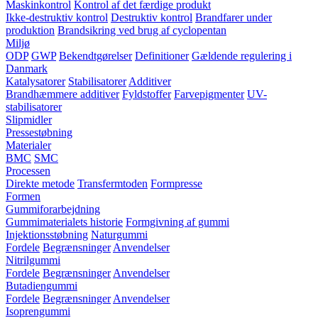
Maskinkontrol
Kontrol af det færdige produkt
Ikke-destruktiv kontrol
Destruktiv kontrol
Brandfarer under
produktion
Brandsikring ved brug af cyclopentan
Miljø
ODP
GWP
Bekendtgørelser
Definitioner
Gældende regulering i
Danmark
Katalysatorer
Stabilisatorer
Additiver
Brandhæmmere additiver
Fyldstoffer
Farvepigmenter
UV-
stabilisatorer
Slipmidler
Pressestøbning
Materialer
BMC
SMC
Processen
Direkte metode
Transfermtoden
Formpresse
Formen
Gummiforarbejdning
Gummimaterialets historie
Formgivning af gummi
Injektionsstøbning
Naturgummi
Fordele
Begrænsninger
Anvendelser
Nitrilgummi
Fordele
Begrænsninger
Anvendelser
Butadiengummi
Fordele
Begrænsninger
Anvendelser
Isoprengummi