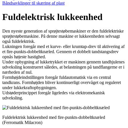
Båndsavklinger til skæring af plast
Fuldelektrisk lukkeenhed
Den nyeste generation af sprøjtestøbemaskiner er den fuldelektriske
sprøjte­støbemaskine. På denne maskine er lukkeenheden selvsagt
også fuldelektrisk.
Lukningen foregår med et kurve- eller krumtap-drev til aktivering af
et fire-punkts-dobbeltknæled. Gennem et dobbelt tandstangsdrev
opnås højeste hastighed.
Under opbygning af lukketrykket er maskinen gennem tandhjulenes
udveks­ling konstrueret således, at belastningen på tandflangerne er i
nær­heden af nul.
Formhøjdeindstillingen foregår fuld­automatisk via en central
tandkrans. Formhøjden bliver kontinuerligt overvåget og reguleret
under lukkekraft­opbygningen.
Udstøderprincippet foregår ligeledes via elektromekanisk
udveksling.
Fuldelektrisk lukkeenhed med fire-punkts-dobbeltknæled
(Ferromatik Milacron)