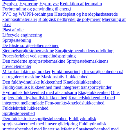
Pyrolyse
Hydrering
Hydrolyse
Reduktion af jernmalm
Forbrænding og genvinding til energi
PVC og WUPPI-ordningen
Hærdeplast og hærdeplastbaserede
kompositmaterialer
Biologisk nedbrydelige polymerer
Mærkning af
plast
Plast af olie
Lifecycle engineering
Sprøjtestøbning
De første sprøjtestøbemaskiner
Stempelsprøjtestøbemaskine
Sprøjtestøbeenhedens udvikling
Procesforløbet ved stempelindsprøjtning
Den moderne sprøjtestøbemaskine
Sprøjtestøbemaskinens
hovedelementer
Mikrokontakter og nokker
Funktionsprincip for sprøjteenheden på
en reguleret maskine
Maskinstativ
Lukkeenhed
Den fuldhydrauliske lukkeenhed
Knæledslukkeenhed
Fuldhydraulisk lukkeenhed med integreret transportcylinder
Hydraulisk lukkeenhed med afstandsarm
Etagelukkeenhed
Otte-
søjlers, fuldt hydraulisk lukkeenhed
Knæledslukkeenhed med
integreret mellemplade
Fem-punkts-knæledslukkeenhed
Fuldelektrisk lukkeenhed
Sprøtestøbeenhed
Den fulelektriske sprøjtestøbeenhed
Fuldhydraulisk
sprøjtestøbeenhed med lineær glideføring
Fuldhydraulisk
sprøjtestbeenhed med lineær søjleføring
Sprøjtestøbeenhed med