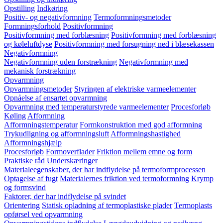
Opstilling
Indkøring
Positiv- og negativformning
Termoformningsmetoder
Formningsforhold
Positivformning
Positivformning med forblæsning
Positivformning med forblæsning
og køleluftdyse
Positivformning med forsugning ned i blæsekassen
Negativformning
Negativformning uden forstrækning
Negativformning med
mekanisk forstrækning
Opvarmning
Opvarmningsmetoder
Styringen af elektriske varmeelementer
Opnåelse af ensartet opvarmning
Opvarmning med temperaturstyrede varmeelementer
Procesforløb
Køling
Afformning
Afformningstemperatur
Formkonstruktion med god afformning
Trykudligning og afformningsluft
Afformningshastighed
Afformningshjælp
Procesforløb
Formoverflader
Friktion mellem emne og form
Praktiske råd
Underskæringer
Materialeegenskaber, der har indflydelse på termoformprocessen
Optagelse af fugt
Materialernes friktion ved termoformning
Krymp
og formsvind
Faktorer, der har indflydelse på svindet
Orientering
Statisk opladning af termoplastiske plader
Termoplasts
opførsel ved opvarmning