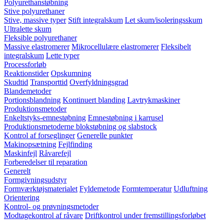
Polyurethanstøbning
Stive polyurethaner
Stive, massive typer
Stift integralskum
Let skum/isoleringsskum
Ultralette skum
Fleksible polyurethaner
Massive elastromerer
Mikrocellulære elastromerer
Fleksibelt
integralskum
Lette typer
Processforløb
Reaktionstider
Opskumning
Skudtid
Transporttid
Overfyldningsgrad
Blandemetoder
Portionsblandning
Kontinuert blanding
Lavtrykmaskiner
Produktionsmetoder
Enkeltstyks-emnestøbning
Emnestøbning i karrusel
Produktionsmetoderne blokstøbning og slabstock
Kontrol af forseglinger
Generelle punkter
Makinopsætning
Fejlfinding
Maskinfejl
Råvarefejl
Forberedelser til reparation
Generelt
Formgivningsudstyr
Formværktøjsmaterialet
Fyldemetode
Formtemperatur
Udluftning
Orientering
Kontrol- og prøvningsmetoder
Modtagekontrol af råvare
Driftkontrol under fremstillingsforløbet