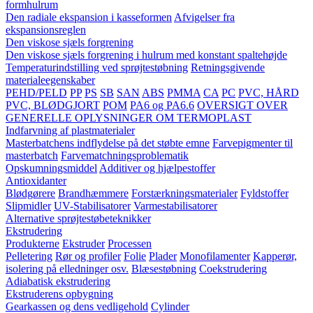
formhulrum
Den radiale ekspansion i kasseformen
Afvigelser fra
ekspansionsreglen
Den viskose sjæls forgrening
Den viskose sjæls forgrening i hulrum med konstant spaltehøjde
Temperaturindstilling ved sprøjtestøbning
Retningsgivende
materialeegenskaber
PEHD/PELD
PP
PS
SB
SAN
ABS
PMMA
CA
PC
PVC, HÅRD
PVC, BLØDGJORT
POM
PA6 og PA6.6
OVERSIGT OVER
GENERELLE OPLYSNINGER OM TERMOPLAST
Indfarvning af plastmaterialer
Masterbatchens indflydelse på det støbte emne
Farvepigmenter til
masterbatch
Farvematchningsproblematik
Opskumningsmiddel
Additiver og hjælpestoffer
Antioxidanter
Blødgørere
Brandhæmmere
Forstærkningsmaterialer
Fyldstoffer
Slipmidler
UV-Stabilisatorer
Varmestabilisatorer
Alternative sprøjtestøbeteknikker
Ekstrudering
Produkterne
Ekstruder
Processen
Pelletering
Rør og profiler
Folie
Plader
Monofilamenter
Kapperør,
isolering på elledninger osv.
Blæsestøbning
Coekstrudering
Adiabatisk ekstrudering
Ekstruderens opbygning
Gearkassen og dens vedligehold
Cylinder