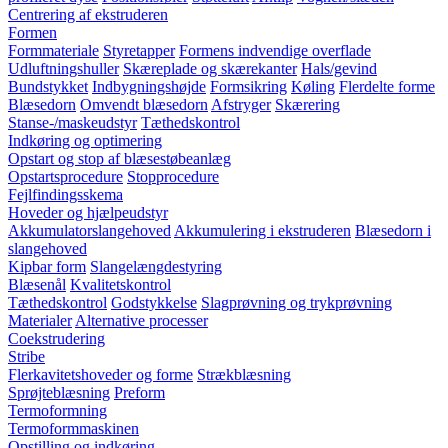
Centrering af ekstruderen
Formen
Formmateriale
Styretapper
Formens indvendige overflade
Udluftningshuller
Skæreplade og skærekanter
Hals/gevind
Bundstykket
Indbygningshøjde
Formsikring
Køling
Flerdelte forme
Blæsedorn
Omvendt blæsedorn
Afstryger
Skærering
Stanse-/maskeudstyr
Tæthedskontrol
Indkøring og optimering
Opstart og stop af blæsestøbeanlæg
Opstartsprocedure
Stopprocedure
Fejlfindingsskema
Hoveder og hjælpeudstyr
Akkumulatorslangehoved
Akkumulering i ekstruderen
Blæsedorn i
slangehoved
Kipbar form
Slangelængdestyring
Blæsenål
Kvalitetskontrol
Tæthedskontrol
Godstykkelse
Slagprøvning og trykprøvning
Materialer
Alternative processer
Coekstrudering
Stribe
Flerkavitetshoveder og forme
Strækblæsning
Sprøjteblæsning
Preform
Termoformning
Termoformmaskinen
Opstilling og indkøring