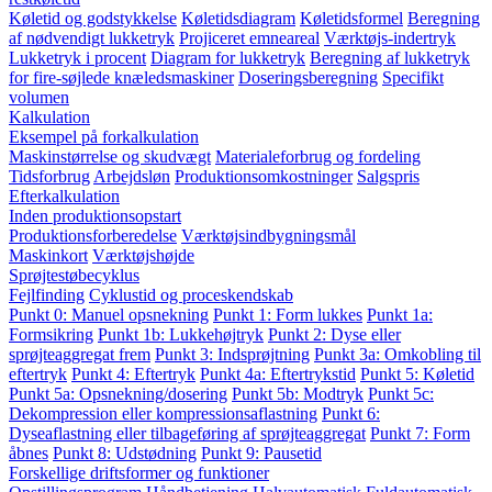
Køletid og godstykkelse
Køletidsdiagram
Køletidsformel
Beregning
af nødvendigt lukketryk
Projiceret emneareal
Værktøjs-indertryk
Lukketryk i procent
Diagram for lukketryk
Beregning af lukketryk
for fire-søjlede knæledsmaskiner
Doseringsberegning
Specifikt
volumen
Kalkulation
Eksempel på forkalkulation
Maskinstørrelse og skudvægt
Materialeforbrug og fordeling
Tidsforbrug
Arbejdsløn
Produktionsomkostninger
Salgspris
Efterkalkulation
Inden produktionsopstart
Produktionsforberedelse
Værktøjsindbygningsmål
Maskinkort
Værktøjshøjde
Sprøjtestøbecyklus
Fejlfinding
Cyklustid og proceskendskab
Punkt 0: Manuel opsnekning
Punkt 1: Form lukkes
Punkt 1a:
Formsikring
Punkt 1b: Lukkehøjtryk
Punkt 2: Dyse eller
sprøjteaggregat frem
Punkt 3: Indsprøjtning
Punkt 3a: Omkobling til
eftertryk
Punkt 4: Eftertryk
Punkt 4a: Eftertrykstid
Punkt 5: Køletid
Punkt 5a: Opsnekning/dosering
Punkt 5b: Modtryk
Punkt 5c:
Dekompression eller kompressionsaflastning
Punkt 6:
Dyseaflastning eller tilbageføring af sprøjteaggregat
Punkt 7: Form
åbnes
Punkt 8: Udstødning
Punkt 9: Pausetid
Forskellige driftsformer og funktioner