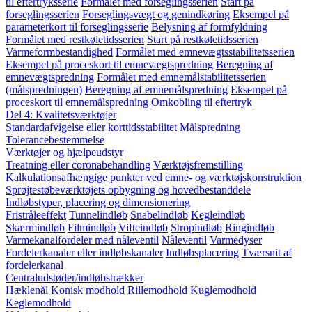
til eftertryksserie
Formålet med forseglingsserien
Start på
forseglingsserien
Forseglingsvægt og genindkøring
Eksempel på
parameterkort til forseglingsserie
Belysning af formfyldning
Formålet med restkøletidsserien
Start på restkøletidsserien
Varmeformbestandighed
Formålet med emnevægtsstabilitetsserien
Eksempel på proceskort til emnevægtspredning
Beregning af
emnevægtspredning
Formålet med emnemålstabilitetsserien
(målspredningen)
Beregning af emnemålspredning
Eksempel på
proceskort til emnemålspredning
Omkobling til eftertryk
Del 4: Kvalitetsværktøjer
Standardafvigelse eller korttidsstabilitet
Målspredning
Tolerancebestemmelse
Værktøjer og hjælpeudstyr
Treatning eller coronabehandling
Værktøjsfremstilling
Kalkulationsafhængige punkter ved emne- og værktøjskonstruktion
Sprøjtestøbeværktøjets opbygning og hovedbestanddele
Indløbstyper, placering og dimensionering
Fristråleeffekt
Tunnelindløb
Snabelindløb
Kegleindløb
Skærmindløb
Filmindløb
Vifteindløb
Stropindløb
Ringindløb
Varmekanalfordeler med nåleventil
Nåleventil
Varmedyser
Fordelerkanaler eller indløbskanaler
Indløbsplacering
Tværsnit af
fordelerkanal
Centraludstøder/indløbstrækker
Hæklenål
Konisk modhold
Rillemodhold
Kuglemodhold
Keglemodhold