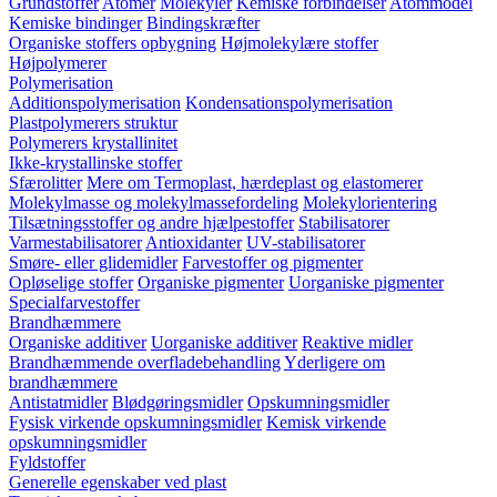
Grundstoffer
Atomer
Molekyler
Kemiske forbindelser
Atommodel
Kemiske bindinger
Bindingskræfter
Organiske stoffers opbygning
Højmolekylære stoffer
Højpolymerer
Polymerisation
Additionspolymerisation
Kondensationspolymerisation
Plastpolymerers struktur
Polymerers krystallinitet
Ikke-krystallinske stoffer
Sfærolitter
Mere om Termoplast, hærdeplast og elastomerer
Molekylmasse og molekylmassefordeling
Molekylorientering
Tilsætningsstoffer og andre hjælpestoffer
Stabilisatorer
Varmestabilisatorer
Antioxidanter
UV-stabilisatorer
Smøre- eller glidemidler
Farvestoffer og pigmenter
Opløselige stoffer
Organiske pigmenter
Uorganiske pigmenter
Specialfarvestoffer
Brandhæmmere
Organiske additiver
Uorganiske additiver
Reaktive midler
Brandhæmmende overfladebehandling
Yderligere om
brandhæmmere
Antistatmidler
Blødgøringsmidler
Opskumningsmidler
Fysisk virkende opskumningsmidler
Kemisk virkende
opskumningsmidler
Fyldstoffer
Generelle egenskaber ved plast