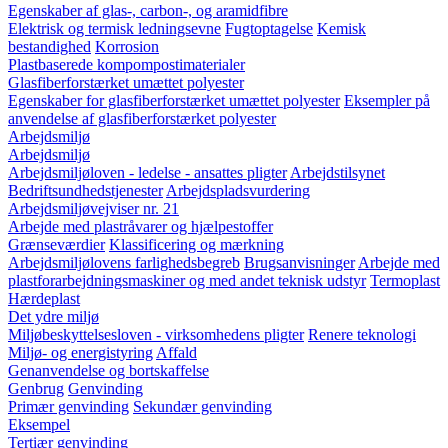
Egenskaber af glas-, carbon-, og aramidfibre
Elektrisk og termisk ledningsevne
Fugtoptagelse
Kemisk
bestandighed
Korrosion
Plastbaserede kompompostimaterialer
Glasfiberforstærket umættet polyester
Egenskaber for glasfiberforstærket umættet polyester
Eksempler på
anvendelse af glasfiberforstærket polyester
Arbejdsmiljø
Arbejdsmiljø
Arbejdsmiljøloven - ledelse - ansattes pligter
Arbejdstilsynet
Bedriftsundhedstjenester
Arbejdspladsvurdering
Arbejdsmiljøvejviser nr. 21
Arbejde med plastråvarer og hjælpestoffer
Grænseværdier
Klassificering og mærkning
Arbejdsmiljølovens farlighedsbegreb
Brugsanvisninger
Arbejde med
plastforarbejdningsmaskiner og med andet teknisk udstyr
Termoplast
Hærdeplast
Det ydre miljø
Miljøbeskyttelsesloven - virksomhedens pligter
Renere teknologi
Miljø- og energistyring
Affald
Genanvendelse og bortskaffelse
Genbrug
Genvinding
Primær genvinding
Sekundær genvinding
Eksempel
Tertiær genvinding