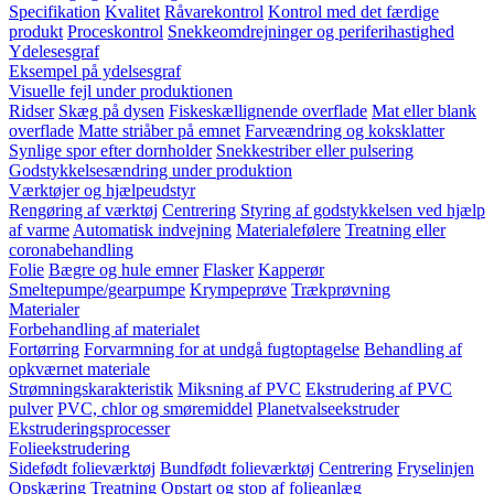
Specifikation
Kvalitet
Råvarekontrol
Kontrol med det færdige
produkt
Proceskontrol
Snekkeomdrejninger og periferihastighed
Ydelesesgraf
Eksempel på ydelsesgraf
Visuelle fejl under produktionen
Ridser
Skæg på dysen
Fiskeskællignende overflade
Mat eller blank
overflade
Matte striåber på emnet
Farveændring og koksklatter
Synlige spor efter dornholder
Snekkestriber eller pulsering
Godstykkelsesændring under produktion
Værktøjer og hjælpeudstyr
Rengøring af værktøj
Centrering
Styring af godstykkelsen ved hjælp
af varme
Automatisk indvejning
Materialefølere
Treatning eller
coronabehandling
Folie
Bægre og hule emner
Flasker
Kapperør
Smeltepumpe/gearpumpe
Krympeprøve
Trækprøvning
Materialer
Forbehandling af materialet
Fortørring
Forvarmning for at undgå fugtoptagelse
Behandling af
opkværnet materiale
Strømningskarakteristik
Miksning af PVC
Ekstrudering af PVC
pulver
PVC, chlor og smøremiddel
Planetvalseekstruder
Ekstruderingsprocesser
Folieekstrudering
Sidefødt folieværktøj
Bundfødt folieværktøj
Centrering
Fryselinjen
Opskæring
Treatning
Opstart og stop af folieanlæg