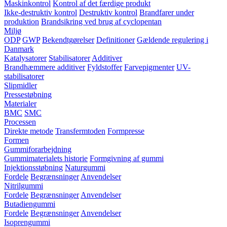
Maskinkontrol
Kontrol af det færdige produkt
Ikke-destruktiv kontrol
Destruktiv kontrol
Brandfarer under
produktion
Brandsikring ved brug af cyclopentan
Miljø
ODP
GWP
Bekendtgørelser
Definitioner
Gældende regulering i
Danmark
Katalysatorer
Stabilisatorer
Additiver
Brandhæmmere additiver
Fyldstoffer
Farvepigmenter
UV-
stabilisatorer
Slipmidler
Pressestøbning
Materialer
BMC
SMC
Processen
Direkte metode
Transfermtoden
Formpresse
Formen
Gummiforarbejdning
Gummimaterialets historie
Formgivning af gummi
Injektionsstøbning
Naturgummi
Fordele
Begrænsninger
Anvendelser
Nitrilgummi
Fordele
Begrænsninger
Anvendelser
Butadiengummi
Fordele
Begrænsninger
Anvendelser
Isoprengummi