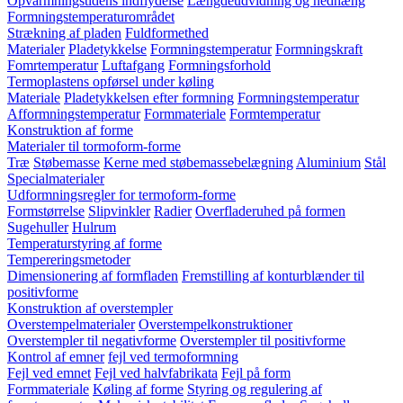
Opvarmningstidens indflydelse
Længdeudvidning og nedhæng
Formningstemperaturområdet
Strækning af pladen
Fuldformethed
Materialer
Pladetykkelse
Formningstemperatur
Formningskraft
Fomrtemperatur
Luftafgang
Formningsforhold
Termoplastens opførsel under køling
Materiale
Pladetykkelsen efter formning
Formningstemperatur
Afformningstemperatur
Formmateriale
Formtemperatur
Konstruktion af forme
Materialer til tormoform-forme
Træ
Støbemasse
Kerne med støbemassebelægning
Aluminium
Stål
Specialmaterialer
Udformningsregler for termoform-forme
Formstørrelse
Slipvinkler
Radier
Overfladeruhed på formen
Sugehuller
Hulrum
Temperaturstyring af forme
Tempereringsmetoder
Dimensionering af formfladen
Fremstilling af konturblænder til
positivforme
Konstruktion af overstempler
Overstempelmaterialer
Overstempelkonstruktioner
Overstempler til negativforme
Overstempler til positivforme
Kontrol af emner
fejl ved termoformning
Fejl ved emnet
Fejl ved halvfabrikata
Fejl på form
Formmateriale
Køling af forme
Styring og regulering af