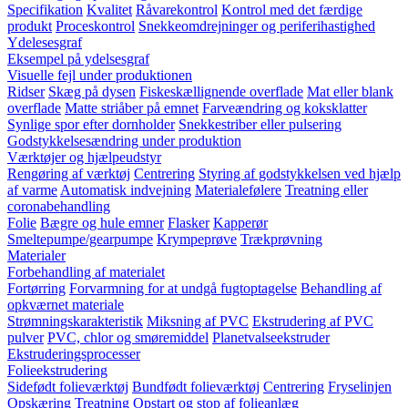
Specifikation
Kvalitet
Råvarekontrol
Kontrol med det færdige
produkt
Proceskontrol
Snekkeomdrejninger og periferihastighed
Ydelesesgraf
Eksempel på ydelsesgraf
Visuelle fejl under produktionen
Ridser
Skæg på dysen
Fiskeskællignende overflade
Mat eller blank
overflade
Matte striåber på emnet
Farveændring og koksklatter
Synlige spor efter dornholder
Snekkestriber eller pulsering
Godstykkelsesændring under produktion
Værktøjer og hjælpeudstyr
Rengøring af værktøj
Centrering
Styring af godstykkelsen ved hjælp
af varme
Automatisk indvejning
Materialefølere
Treatning eller
coronabehandling
Folie
Bægre og hule emner
Flasker
Kapperør
Smeltepumpe/gearpumpe
Krympeprøve
Trækprøvning
Materialer
Forbehandling af materialet
Fortørring
Forvarmning for at undgå fugtoptagelse
Behandling af
opkværnet materiale
Strømningskarakteristik
Miksning af PVC
Ekstrudering af PVC
pulver
PVC, chlor og smøremiddel
Planetvalseekstruder
Ekstruderingsprocesser
Folieekstrudering
Sidefødt folieværktøj
Bundfødt folieværktøj
Centrering
Fryselinjen
Opskæring
Treatning
Opstart og stop af folieanlæg