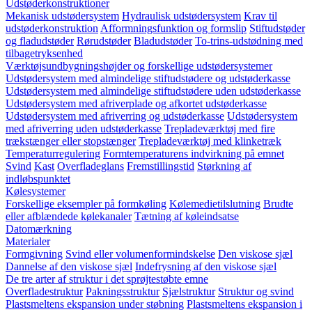
Udstøderkonstruktioner
Mekanisk udstødersystem
Hydraulisk udstødersystem
Krav til
udstøderkonstruktion
Afformningsfunktion og formslip
Stiftudstøder
og fladudstøder
Rørudstøder
Bladudstøder
To-trins-udstødning med
tilbagetryksenhed
Værktøjsundbygningshøjder og forskellige udstødersystemer
Udstødersystem med almindelige stiftudstødere og udstøderkasse
Udstødersystem med almindelige stiftudstødere uden udstøderkasse
Udstødersystem med afriverplade og afkortet udstøderkasse
Udstødersystem med afriverring og udstøderkasse
Udstødersystem
med afriverring uden udstøderkasse
Trepladeværktøj med fire
trækstænger eller stopstænger
Trepladeværktøj med klinketræk
Temperaturregulering
Formtemperaturens indvirkning på emnet
Svind
Kast
Overfladeglans
Fremstillingstid
Størkning af
indløbspunktet
Kølesystemer
Forskellige eksempler på formkøling
Kølemedietilslutning
Brudte
eller afblændede kølekanaler
Tætning af køleindsatse
Datomærkning
Materialer
Formgivning
Svind eller volumenformindskelse
Den viskose sjæl
Dannelse af den viskose sjæl
Indefrysning af den viskose sjæl
De tre arter af struktur i det sprøjtestøbte emne
Overfladestruktur
Pakningsstruktur
Sjælstruktur
Struktur og svind
Plastsmeltens ekspansion under støbning
Plastsmeltens ekspansion i