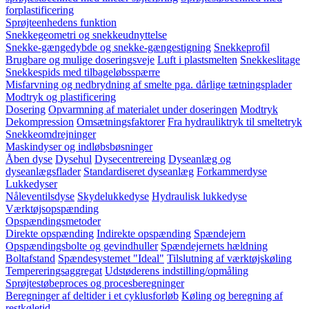
forplastificering
Sprøjteenhedens funktion
Snekkegeometri og snekkeudnyttelse
Snekke-gængedybde og snekke-gængestigning
Snekkeprofil
Brugbare og mulige doseringsveje
Luft i plastsmelten
Snekkeslitage
Snekkespids med tilbageløbsspærre
Misfarvning og nedbrydning af smelte pga. dårlige tætningsplader
Modtryk og plastificering
Dosering
Opvarmning af materialet under doseringen
Modtryk
Dekompression
Omsætningsfaktorer
Fra hydrauliktryk til smeltetryk
Snekkeomdrejninger
Maskindyser og indløbsbøsninger
Åben dyse
Dysehul
Dysecentrereing
Dyseanlæg og
dyseanlægsflader
Standardiseret dyseanlæg
Forkammerdyse
Lukkedyser
Nåleventilsdyse
Skydelukkedyse
Hydraulisk lukkedyse
Værktøjsopspænding
Opspændingsmetoder
Direkte opspænding
Indirekte opspænding
Spændejern
Opspændingsbolte og gevindhuller
Spændejernets hældning
Boltafstand
Spændesystemet "Ideal"
Tilslutning af værktøjskøling
Tempereringsaggregat
Udstøderens indstilling/opmåling
Sprøjtestøbeproces og procesberegninger
Beregninger af deltider i et cyklusforløb
Køling og beregning af
restkøletid