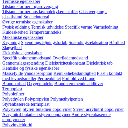
Termiske egenskaber
Tilstandsformer - glasovergang
Tilstandsformer hos lavmolekylære stoffer
Glasovergang -
glastilstand
Smelteinterval
Øvrige termiske egenskaber
Fysisk ældning
Termisk udvidelse
Specifik varme
Varmeledning
Kuldeskørhed
Temperaturindeks
Mekaniske egenskaber
Krybning
Spændings-tøjningsforløb
Spændingsrelaksation
Hårdhed
Slagsejhed
Elektriske egenskaber
Specifik volumenmodstand
Overflademodstand
Gennemslagsspænding
Dielektricitetskonstant
Dielektrisk tab
Kemiske og fysiske egenskaber
Massefylde
Vandabsorption
Kemikaliebestandighed
Plast i kontakt
med levnedsmidler
Permeabilitet
Forhold ved brand
Brandbarhed
Oxygenindeks
Brandhæmmende additiver
Termoplast
Polyolefiner
Polyethylen
Polypropylen
Polymethylpenten
Styrenbaserede termoplast
Polystyren
Styren-butadien-copolymer
Styren-acrylnitril-copolymer
Acrylnitril-butadien-styren-copolymer
Andre styrenbaserede
terpolymerer
Polyvinylchlorid