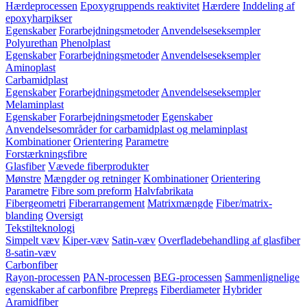
Hærdeprocessen
Epoxygruppends reaktivitet
Hærdere
Inddeling af
epoxyharpikser
Egenskaber
Forarbejdningsmetoder
Anvendelseseksempler
Polyurethan
Phenolplast
Egenskaber
Forarbejdningsmetoder
Anvendelseseksempler
Aminoplast
Carbamidplast
Egenskaber
Forarbejdningsmetoder
Anvendelseseksempler
Melaminplast
Egenskaber
Forarbejdningsmetoder
Egenskaber
Anvendelsesområder for carbamidplast og melaminplast
Kombinationer
Orientering
Parametre
Forstærkningsfibre
Glasfiber
Vævede fiberprodukter
Mønstre
Mængder og retninger
Kombinationer
Orientering
Parametre
Fibre som preform
Halvfabrikata
Fibergeometri
Fiberarrangement
Matrixmængde
Fiber/matrix-
blanding
Oversigt
Tekstilteknologi
Simpelt væv
Kiper-væv
Satin-væv
Overfladebehandling af glasfiber
8-satin-væv
Carbonfiber
Rayon-processen
PAN-processen
BEG-processen
Sammenlignelige
egenskaber af carbonfibre
Prepregs
Fiberdiameter
Hybrider
Aramidfiber