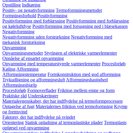
Opstilling
Indkøring
Positiv- og negativformning
Termoformningsmetoder
Formningsforhold
Positivformning
Positivformning med forblæsning
Positivformning med forblæsning
og køleluftdyse
Positivformning med forsugning ned i blæsekassen
Negativformning
Negativformning uden forstrækning
Negativformning med
mekanisk forstrækning
Opvarmning
Opvarmningsmetoder
Styringen af elektriske varmeelementer
Opnåelse af ensartet opvarmning
Opvarmning med temperaturstyrede varmeelementer
Procesforløb
Køling
Afformning
Afformningstemperatur
Formkonstruktion med god afformning
Trykudligning og afformningsluft
Afformningshastighed
Afformningshjælp
Procesforløb
Formoverflader
Friktion mellem emne og form
Praktiske råd
Underskæringer
Materialeegenskaber, der har indflydelse på termoformprocessen
Optagelse af fugt
Materialernes friktion ved termoformning
Krymp
og formsvind
Faktorer, der har indflydelse på svindet
Orientering
Statisk opladning af termoplastiske plader
Termoplasts
opførsel ved opvarmning