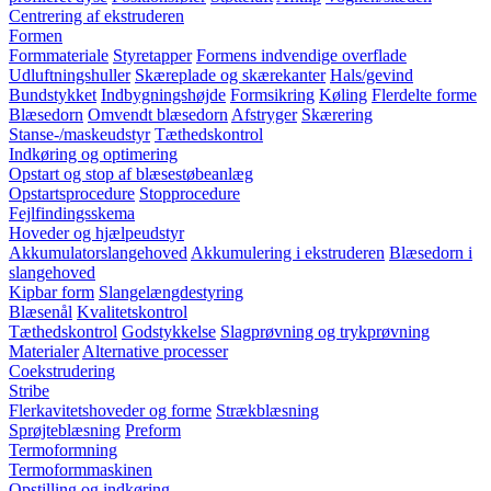
Centrering af ekstruderen
Formen
Formmateriale
Styretapper
Formens indvendige overflade
Udluftningshuller
Skæreplade og skærekanter
Hals/gevind
Bundstykket
Indbygningshøjde
Formsikring
Køling
Flerdelte forme
Blæsedorn
Omvendt blæsedorn
Afstryger
Skærering
Stanse-/maskeudstyr
Tæthedskontrol
Indkøring og optimering
Opstart og stop af blæsestøbeanlæg
Opstartsprocedure
Stopprocedure
Fejlfindingsskema
Hoveder og hjælpeudstyr
Akkumulatorslangehoved
Akkumulering i ekstruderen
Blæsedorn i
slangehoved
Kipbar form
Slangelængdestyring
Blæsenål
Kvalitetskontrol
Tæthedskontrol
Godstykkelse
Slagprøvning og trykprøvning
Materialer
Alternative processer
Coekstrudering
Stribe
Flerkavitetshoveder og forme
Strækblæsning
Sprøjteblæsning
Preform
Termoformning
Termoformmaskinen
Opstilling og indkøring