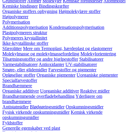
Grundstoffer
Atomer
Molekyler
Kemiske forbindelser
Atommodel
Kemiske bindinger
Bindingskræfter
Organiske stoffers opbygning
Højmolekylære stoffer
Højpolymerer
Polymerisation
Additionspolymerisation
Kondensationspolymerisation
Plastpolymerers struktur
Polymerers krystallinitet
Ikke-krystallinske stoffer
Sfærolitter
Mere om Termoplast, hærdeplast og elastomerer
Molekylmasse og molekylmassefordeling
Molekylorientering
Tilsætningsstoffer og andre hjælpestoffer
Stabilisatorer
Varmestabilisatorer
Antioxidanter
UV-stabilisatorer
Smøre- eller glidemidler
Farvestoffer og pigmenter
Opløselige stoffer
Organiske pigmenter
Uorganiske pigmenter
Specialfarvestoffer
Brandhæmmere
Organiske additiver
Uorganiske additiver
Reaktive midler
Brandhæmmende overfladebehandling
Yderligere om
brandhæmmere
Antistatmidler
Blødgøringsmidler
Opskumningsmidler
Fysisk virkende opskumningsmidler
Kemisk virkende
opskumningsmidler
Fyldstoffer
Generelle egenskaber ved plast