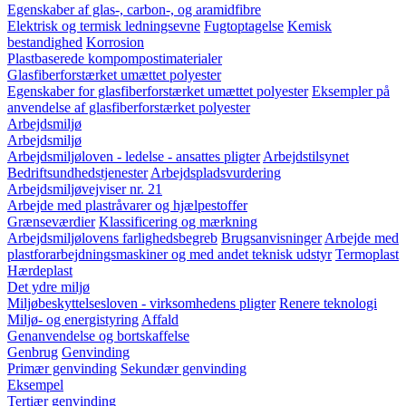
Egenskaber af glas-, carbon-, og aramidfibre
Elektrisk og termisk ledningsevne
Fugtoptagelse
Kemisk
bestandighed
Korrosion
Plastbaserede kompompostimaterialer
Glasfiberforstærket umættet polyester
Egenskaber for glasfiberforstærket umættet polyester
Eksempler på
anvendelse af glasfiberforstærket polyester
Arbejdsmiljø
Arbejdsmiljø
Arbejdsmiljøloven - ledelse - ansattes pligter
Arbejdstilsynet
Bedriftsundhedstjenester
Arbejdspladsvurdering
Arbejdsmiljøvejviser nr. 21
Arbejde med plastråvarer og hjælpestoffer
Grænseværdier
Klassificering og mærkning
Arbejdsmiljølovens farlighedsbegreb
Brugsanvisninger
Arbejde med
plastforarbejdningsmaskiner og med andet teknisk udstyr
Termoplast
Hærdeplast
Det ydre miljø
Miljøbeskyttelsesloven - virksomhedens pligter
Renere teknologi
Miljø- og energistyring
Affald
Genanvendelse og bortskaffelse
Genbrug
Genvinding
Primær genvinding
Sekundær genvinding
Eksempel
Tertiær genvinding