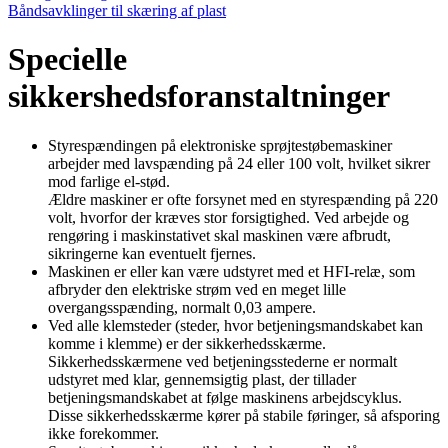
Båndsavklinger til skæring af plast
Specielle
sikkershedsforanstaltninger
Styrespændingen på elektroniske sprøjtestøbemaskiner
arbejder med lavspænding på 24 eller 100 volt, hvilket sikrer
mod farlige el-stød.
Ældre maskiner er ofte forsynet med en styrespænding på 220
volt, hvorfor der kræves stor forsigtighed. Ved arbejde og
rengøring i ma­skinstativet skal maskinen være afbrudt,
sikringerne kan eventuelt fjernes.
Maskinen er eller kan være udstyret med et HFI-relæ, som
afbryder den elektriske strøm ved en meget lille
overgangsspænding, normalt 0,03 ampere.
Ved alle klemsteder (steder, hvor betjeningsmandskabet kan
komme i klemme) er der sikkerhedsskærme.
Sikkerhedsskærmene ved betjenings­stederne er normalt
udstyret med klar, gennemsigtig plast, der tillader
betjeningsmandskabet at følge maskinens arbejdscyklus.
Disse sikkerhedsskærme kører på stabile føringer, så afsporing
ikke forekommer.