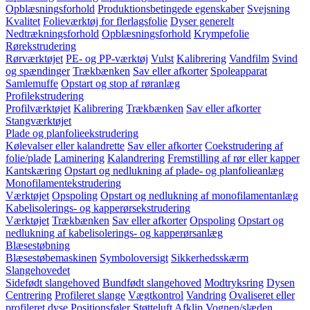
Opblæsningsforhold
Produktionsbetingede egenskaber
Svejsning
Kvalitet
Folieværktøj for flerlagsfolie
Dyser generelt
Nedtrækningsforhold
Opblæsningsforhold
Krympefolie
Rørekstrudering
Rørværktøjet
PE- og PP-værktøj
Vulst
Kalibrering
Vandfilm
Svind
og spændinger
Trækbænken
Sav eller afkorter
Spoleapparat
Samlemuffe
Opstart og stop af røranlæg
Profilekstrudering
Profilværktøjet
Kalibrering
Trækbænken
Sav eller afkorter
Stangværktøjet
Plade og planfolieekstrudering
Kølevalser eller kalandrette
Sav eller afkorter
Coekstrudering af
folie/plade
Laminering
Kalandrering
Fremstilling af rør eller kapper
Kantskæring
Opstart og nedlukning af plade- og planfolieanlæg
Monofilamentekstrudering
Værktøjet
Opspoling
Opstart og nedlukning af monofilamentanlæg
Kabelisolerings- og kapperørsekstrudering
Værktøjet
Trækbænken
Sav eller afkorter
Opspoling
Opstart og
nedlukning af kabelisolerings- og kapperørsanlæg
Blæsestøbning
Blæsestøbemaskinen
Symboloversigt
Sikkerhedsskærm
Slangehovedet
Sidefødt slangehoved
Bundfødt slangehoved
Modtryksring
Dysen
Centrering
Profileret slange
Vægtkontrol
Vandring
Ovaliseret eller
profileret dyse
Positionsføler
Støtteluft
Afklip
Vognen/slæden