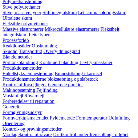
Polyurethanstøbning
Stive polyurethaner
Stive, massive typer
Stift integralskum
Let skum/isoleringsskum
Ultralette skum
Fleksible polyurethaner
Massive elastromerer
Mikrocellulære elastromerer
Fleksibelt
integralskum
Lette typer
Processforløb
Reaktionstider
Opskumning
Skudtid
Transporttid
Overfyldningsgrad
Blandemetoder
Portionsblandning
Kontinuert blanding
Lavtrykmaskiner
Produktionsmetoder
Enkeltstyks-emnestøbning
Emnestøbning i karrusel
Produktionsmetoderne blokstøbning og slabstock
Kontrol af forseglinger
Generelle punkter
Makinopsætning
Fejlfinding
Maskinfejl
Råvarefejl
Forberedelser til reparation
Generelt
Formgivningsudstyr
Formværktøjsmaterialet
Fyldemetode
Formtemperatur
Udluftning
Orientering
Kontrol- og prøvningsmetoder
Modtagekontrol af råvare
Driftkontrol under fremstillingsforløbet