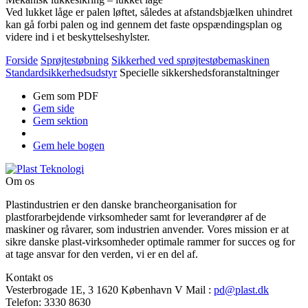
Ved lukket låge er palen løftet, således at afstandsbjælken uhindret
kan gå forbi palen og ind gennem det faste opspændingsplan og
videre ind i et beskyttelseshylster.
Forside
Sprøjtestøbning
Sikkerhed ved sprøjtestøbemaskinen
Standardsikkerhedsudstyr
Specielle sikkershedsforanstaltninger
Gem som PDF
Gem side
Gem sektion
Gem hele bogen
Om os
Plastindustrien er den danske brancheorganisation for
plastforarbejdende virksomheder samt for leverandører af de
maskiner og råvarer, som industrien anvender. Vores mission er at
sikre danske plast-virksomheder optimale rammer for succes og for
at tage ansvar for den verden, vi er en del af.
Kontakt os
Vesterbrogade 1E, 3
1620 København V
Mail
:
pd@plast.dk
Telefon:
3330 8630