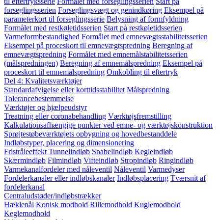
til eftertryksserie
Formålet med forseglingsserien
Start på
forseglingsserien
Forseglingsvægt og genindkøring
Eksempel på
parameterkort til forseglingsserie
Belysning af formfyldning
Formålet med restkøletidsserien
Start på restkøletidsserien
Varmeformbestandighed
Formålet med emnevægtsstabilitetsserien
Eksempel på proceskort til emnevægtspredning
Beregning af
emnevægtspredning
Formålet med emnemålstabilitetsserien
(målspredningen)
Beregning af emnemålspredning
Eksempel på
proceskort til emnemålspredning
Omkobling til eftertryk
Del 4: Kvalitetsværktøjer
Standardafvigelse eller korttidsstabilitet
Målspredning
Tolerancebestemmelse
Værktøjer og hjælpeudstyr
Treatning eller coronabehandling
Værktøjsfremstilling
Kalkulationsafhængige punkter ved emne- og værktøjskonstruktion
Sprøjtestøbeværktøjets opbygning og hovedbestanddele
Indløbstyper, placering og dimensionering
Fristråleeffekt
Tunnelindløb
Snabelindløb
Kegleindløb
Skærmindløb
Filmindløb
Vifteindløb
Stropindløb
Ringindløb
Varmekanalfordeler med nåleventil
Nåleventil
Varmedyser
Fordelerkanaler eller indløbskanaler
Indløbsplacering
Tværsnit af
fordelerkanal
Centraludstøder/indløbstrækker
Hæklenål
Konisk modhold
Rillemodhold
Kuglemodhold
Keglemodhold