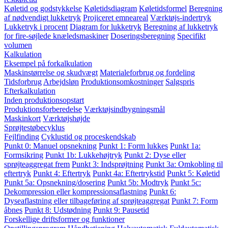
Køletid og godstykkelse
Køletidsdiagram
Køletidsformel
Beregning
af nødvendigt lukketryk
Projiceret emneareal
Værktøjs-indertryk
Lukketryk i procent
Diagram for lukketryk
Beregning af lukketryk
for fire-søjlede knæledsmaskiner
Doseringsberegning
Specifikt
volumen
Kalkulation
Eksempel på forkalkulation
Maskinstørrelse og skudvægt
Materialeforbrug og fordeling
Tidsforbrug
Arbejdsløn
Produktionsomkostninger
Salgspris
Efterkalkulation
Inden produktionsopstart
Produktionsforberedelse
Værktøjsindbygningsmål
Maskinkort
Værktøjshøjde
Sprøjtestøbecyklus
Fejlfinding
Cyklustid og proceskendskab
Punkt 0: Manuel opsnekning
Punkt 1: Form lukkes
Punkt 1a:
Formsikring
Punkt 1b: Lukkehøjtryk
Punkt 2: Dyse eller
sprøjteaggregat frem
Punkt 3: Indsprøjtning
Punkt 3a: Omkobling til
eftertryk
Punkt 4: Eftertryk
Punkt 4a: Eftertrykstid
Punkt 5: Køletid
Punkt 5a: Opsnekning/dosering
Punkt 5b: Modtryk
Punkt 5c:
Dekompression eller kompressionsaflastning
Punkt 6:
Dyseaflastning eller tilbageføring af sprøjteaggregat
Punkt 7: Form
åbnes
Punkt 8: Udstødning
Punkt 9: Pausetid
Forskellige driftsformer og funktioner