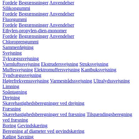
Fordele
Begrænsninger
Anvendelser
Silikongummi
Fordele
Begrænsninger
Anvendelser
Fluorgummi
Fordele
Begrænsninger
Anvendelser
Ethylen-propylen-dien-monomer
Fordele
Begrænsninger
Anvendelser
Chloroprengummi
Sammenføjning
Svejsning
Tykvægssvejsning
Varmluftssvejsning
Ekstrudersvejsning
Struksvejsning
Muffesvejsning
Elektromuffersvejsning
Kantbuksvejsning
Tyndvægssvejsning
Højrefrekvenssvejsning
Varmestrådssvejsning
Ultralydssvejsning
Limning
Spåntagning
Drejning
Skærehastighedsberegninger ved drejning
Fræsning
Skærehastighedsberegninger ved fræsning
Tilspændingsberegning
ved fræsning
Boring
Gevindskæring
Beregning af diameter ved gevindskæring
Køling
Savning