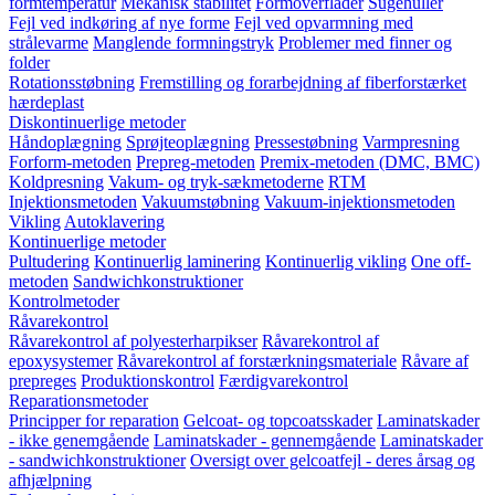
formtemperatur
Mekanisk stabilitet
Formoverflader
Sugehuller
Fejl ved indkøring af nye forme
Fejl ved opvarmning med
strålevarme
Manglende formningstryk
Problemer med finner og
folder
Rotationsstøbning
Fremstilling og forarbejdning af fiberforstærket
hærdeplast
Diskontinuerlige metoder
Håndoplægning
Sprøjteoplægning
Pressestøbning
Varmpresning
Forform-metoden
Prepreg-metoden
Premix-metoden (DMC, BMC)
Koldpresning
Vakum- og tryk-sækmetoderne
RTM
Injektionsmetoden
Vakuumstøbning
Vakuum-injektionsmetoden
Vikling
Autoklavering
Kontinuerlige metoder
Pultudering
Kontinuerlig laminering
Kontinuerlig vikling
One off-
metoden
Sandwichkonstruktioner
Kontrolmetoder
Råvarekontrol
Råvarekontrol af polyesterharpikser
Råvarekontrol af
epoxysystemer
Råvarekontrol af forstærkningsmateriale
Råvare af
prepreges
Produktionskontrol
Færdigvarekontrol
Reparationsmetoder
Principper for reparation
Gelcoat- og topcoatsskader
Laminatskader
- ikke genemgående
Laminatskader - gennemgående
Laminatskader
- sandwichkonstruktioner
Oversigt over gelcoatfejl - deres årsag og
afhjælpning