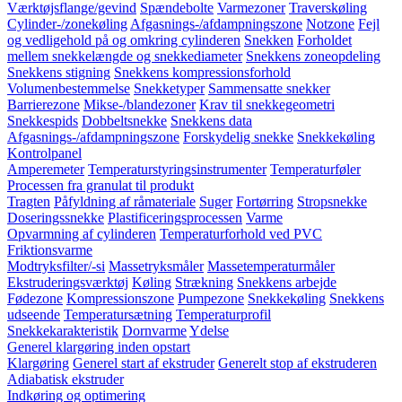
Værktøjsflange/gevind
Spændebolte
Varmezoner
Traverskøling
Cylinder-/zonekøling
Afgasnings-/afdampningszone
Notzone
Fejl
og vedligehold på og omkring cylinderen
Snekken
Forholdet
mellem snekkelængde og snekkediameter
Snekkens zoneopdeling
Snekkens stigning
Snekkens kompressionsforhold
Volumenbestemmelse
Snekketyper
Sammensatte snekker
Barrierezone
Mikse-/blandezoner
Krav til snekkegeometri
Snekkespids
Dobbeltsnekke
Snekkens data
Afgasnings-/afdampningszone
Forskydelig snekke
Snekkekøling
Kontrolpanel
Amperemeter
Temperaturstyringsinstrumenter
Temperaturføler
Processen fra granulat til produkt
Tragten
Påfyldning af råmateriale
Suger
Fortørring
Stropsnekke
Doseringssnekke
Plastificeringsprocessen
Varme
Opvarmning af cylinderen
Temperaturforhold ved PVC
Friktionsvarme
Modtryksfilter/-si
Massetryksmåler
Massetemperaturmåler
Ekstruderingsværktøj
Køling
Strækning
Snekkens arbejde
Fødezone
Kompressionszone
Pumpezone
Snekkekøling
Snekkens
udseende
Temperatursætning
Temperaturprofil
Snekkekarakteristik
Dornvarme
Ydelse
Generel klargøring inden opstart
Klargøring
Generel start af ekstruder
Generelt stop af ekstruderen
Adiabatisk ekstruder
Indkøring og optimering