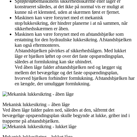
Sprøjtestøbemaskinens sikkerhedsskærme eller låger er
konstrueret således, at det ikke på normal vis er muligt at
kunne nå et klemsted, uden at skærmen først er fjernet.
Maskinen kan være forsynet med et mekanisk
stop/lukkesikring, der hindrer planerne i at nå sammen, når
sikkerhedsskærmen er åben.
Maskinen kan være forsynet med en afstandsbjælke som
erstatning for den hydrauliske lukkesikring. Afstandsbjælken
kan også eftermonteres.
Afstandsbjælken påvirkes af sikkerhedslågen. Med lukket
låge er bjælken løftet op over det faste opspændingsplan,
således at formlukning kan ske uhindret.
Ved åben låge falder afstandsbjælken ned og lægger sig
mellem det be­vægelige og det faste opspændingsplan,
hvorved bjælken forhindrer form­lukning. Afstandsbjælken har
en længde, der umuliggør formlukning.
Mekanisk lukkesikring – åben låge
Ved åben låge falder palen ned, således at den, såfremt det
bevægelige opspændingsplan skulle begynde at lukke, griber ind i
trapperne på afstandsbjælken.
Mekanisk lukkesikring – lukket låge