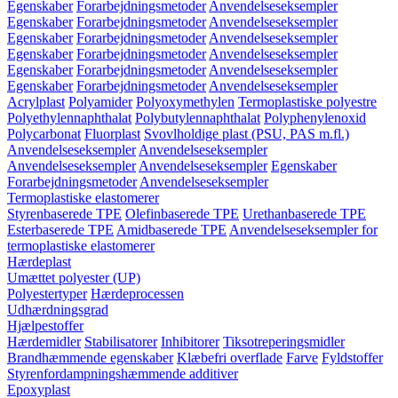
Egenskaber
Forarbejdningsmetoder
Anvendelseseksempler
Egenskaber
Forarbejdningsmetoder
Anvendelseseksempler
Egenskaber
Forarbejdningsmetoder
Anvendelseseksempler
Egenskaber
Forarbejdningsmetoder
Anvendelseseksempler
Egenskaber
Forarbejdningsmetoder
Anvendelseseksempler
Egenskaber
Forarbejdningsmetoder
Anvendelseseksempler
Acrylplast
Polyamider
Polyoxymethylen
Termoplastiske polyestre
Polyethylennaphthalat
Polybutylennaphthalat
Polyphenylenoxid
Polycarbonat
Fluorplast
Svovlholdige plast (PSU, PAS m.fl.)
Anvendelseseksempler
Anvendelseseksempler
Anvendelseseksempler
Anvendelseseksempler
Egenskaber
Forarbejdningsmetoder
Anvendelseseksempler
Termoplastiske elastomerer
Styrenbaserede TPE
Olefinbaserede TPE
Urethanbaserede TPE
Esterbaserede TPE
Amidbaserede TPE
Anvendelseseksempler for
termoplastiske elastomerer
Hærdeplast
Umættet polyester (UP)
Polyestertyper
Hærdeprocessen
Udhærdningsgrad
Hjælpestoffer
Hærdemidler
Stabilisatorer
Inhibitorer
Tiksotreperingsmidler
Brandhæmmende egenskaber
Klæbefri overflade
Farve
Fyldstoffer
Styrenfordampningshæmmende additiver
Epoxyplast