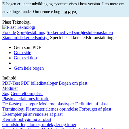
E-bogen er under udvikling og systemet vises i beta-version. Læs mere om
udviklingen under Om denne e-bog.
BETA
Plast Teknologi
Forside
Sprøjtestøbning
Sikkerhed ved sprøjtestøbemaskinen
Standardsikkerhedsudstyr
Specielle sikkershedsforanstaltninger
Gem som PDF
Gem side
Gem sektion
Gem hele bogen
Indhold
PDF-Test
PDF billedkataloger
Bogen om plast
Moduler
Søg
Generelt om plast
Plastmaterialernes historie
De første plasttyper
Moderne plasttyper
Definition af plast
Terminologi
Plastmaterialernes oprindelse
Forbruget af plast
Eksempler på anvendelse af plast
Kemisk opbygning af plast
Grundstoffer, atomer, molekyler og ioner