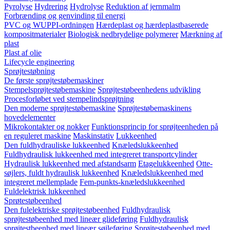
Pyrolyse
Hydrering
Hydrolyse
Reduktion af jernmalm
Forbrænding og genvinding til energi
PVC og WUPPI-ordningen
Hærdeplast og hærdeplastbaserede
kompositmaterialer
Biologisk nedbrydelige polymerer
Mærkning af
plast
Plast af olie
Lifecycle engineering
Sprøjtestøbning
De første sprøjtestøbemaskiner
Stempelsprøjtestøbemaskine
Sprøjtestøbeenhedens udvikling
Procesforløbet ved stempelindsprøjtning
Den moderne sprøjtestøbemaskine
Sprøjtestøbemaskinens
hovedelementer
Mikrokontakter og nokker
Funktionsprincip for sprøjteenheden på
en reguleret maskine
Maskinstativ
Lukkeenhed
Den fuldhydrauliske lukkeenhed
Knæledslukkeenhed
Fuldhydraulisk lukkeenhed med integreret transportcylinder
Hydraulisk lukkeenhed med afstandsarm
Etagelukkeenhed
Otte-
søjlers, fuldt hydraulisk lukkeenhed
Knæledslukkeenhed med
integreret mellemplade
Fem-punkts-knæledslukkeenhed
Fuldelektrisk lukkeenhed
Sprøtestøbeenhed
Den fulelektriske sprøjtestøbeenhed
Fuldhydraulisk
sprøjtestøbeenhed med lineær glideføring
Fuldhydraulisk
sprøjtestbeenhed med lineær søjleføring
Sprøjtestøbeenhed med