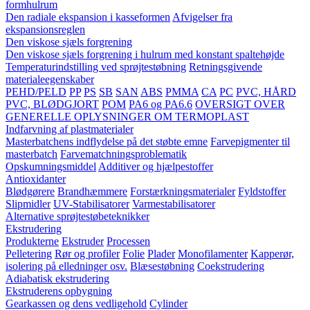
formhulrum
Den radiale ekspansion i kasseformen
Afvigelser fra
ekspansionsreglen
Den viskose sjæls forgrening
Den viskose sjæls forgrening i hulrum med konstant spaltehøjde
Temperaturindstilling ved sprøjtestøbning
Retningsgivende
materialeegenskaber
PEHD/PELD
PP
PS
SB
SAN
ABS
PMMA
CA
PC
PVC, HÅRD
PVC, BLØDGJORT
POM
PA6 og PA6.6
OVERSIGT OVER
GENERELLE OPLYSNINGER OM TERMOPLAST
Indfarvning af plastmaterialer
Masterbatchens indflydelse på det støbte emne
Farvepigmenter til
masterbatch
Farvematchningsproblematik
Opskumningsmiddel
Additiver og hjælpestoffer
Antioxidanter
Blødgørere
Brandhæmmere
Forstærkningsmaterialer
Fyldstoffer
Slipmidler
UV-Stabilisatorer
Varmestabilisatorer
Alternative sprøjtestøbeteknikker
Ekstrudering
Produkterne
Ekstruder
Processen
Pelletering
Rør og profiler
Folie
Plader
Monofilamenter
Kapperør,
isolering på elledninger osv.
Blæsestøbning
Coekstrudering
Adiabatisk ekstrudering
Ekstruderens opbygning
Gearkassen og dens vedligehold
Cylinder