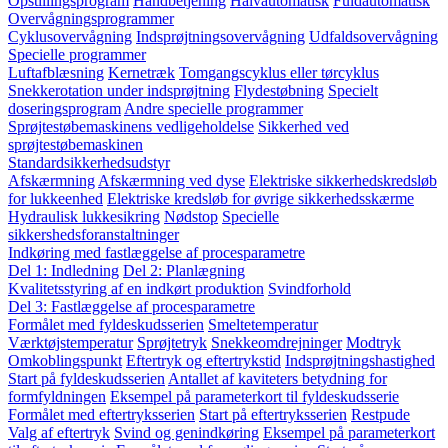
Opstillingsprogram
Håndbetjening
Halvautomatisk
Fuldautomatisk
Overvågningsprogrammer
Cyklusovervågning
Indsprøjtningsovervågning
Udfaldsovervågning
Specielle programmer
Luftafblæsning
Kernetræk
Tomgangscyklus eller tørcyklus
Snekkerotation under indsprøjtning
Flydestøbning
Specielt
doseringsprogram
Andre specielle programmer
Sprøjtestøbemaskinens vedligeholdelse
Sikkerhed ved
sprøjtestøbemaskinen
Standardsikkerhedsudstyr
Afskærmning
Afskærmning ved dyse
Elektriske sikkerhedskredsløb
for lukkeenhed
Elektriske kredsløb for øvrige sikkerhedsskærme
Hydraulisk lukkesikring
Nødstop
Specielle
sikkershedsforanstaltninger
Indkøring med fastlæggelse af procesparametre
Del 1: Indledning
Del 2: Planlægning
Kvalitetsstyring af en indkørt produktion
Svindforhold
Del 3: Fastlæggelse af procesparametre
Formålet med fyldeskudsserien
Smeltetemperatur
Værktøjstemperatur
Sprøjtetryk
Snekkeomdrejninger
Modtryk
Omkoblingspunkt
Eftertryk og eftertrykstid
Indsprøjtningshastighed
Start på fyldeskudsserien
Antallet af kaviteters betydning for
formfyldningen
Eksempel på parameterkort til fyldeskudsserie
Formålet med eftertryksserien
Start på eftertryksserien
Restpude
Valg af eftertryk
Svind og genindkøring
Eksempel på parameterkort