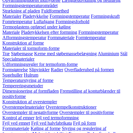
Opvarmningstidens indflydelse
Længdeudvidning og nedhæng
Formningstemperaturområdet
Strækning af pladen
Fuldformethed
Materialer
Pladetykkelse
Formningstemperatur
Formningskraft
Fomrtemperatur
Luftafgang
Formningsforhold
Termoplastens opførsel under køling
Materiale
Pladetykkelsen efter formning
Formningstemperatur
Afformningstemperatur
Formmateriale
Formtemperatur
Konstruktion af forme
Materialer til tormoform-forme
Træ
Støbemasse
Kerne med støbemassebelægning
Aluminium
Stål
Specialmaterialer
Udformningsregler for termoform-forme
Formstørrelse
Slipvinkler
Radier
Overfladeruhed på formen
Sugehuller
Hulrum
Temperaturstyring af forme
Tempereringsmetoder
Dimensionering af formfladen
Fremstilling af konturblænder til
positivforme
Konstruktion af overstempler
Overstempelmaterialer
Overstempelkonstruktioner
Overstempler til negativforme
Overstempler til positivforme
Kontrol af emner
fejl ved termoformning
Fejl ved emnet
Fejl ved halvfabrikata
Fejl på form
Formmateriale
Køling af forme
Styring og regulering af