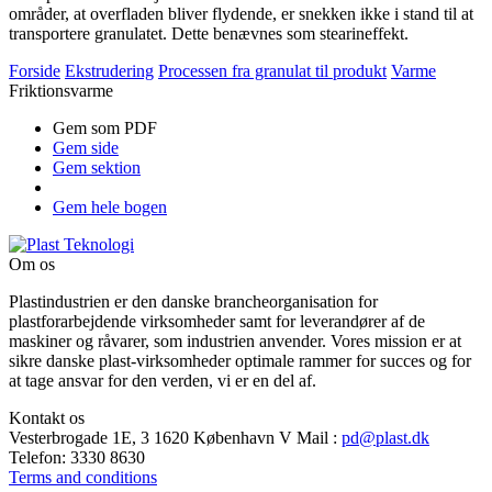
områder, at overfladen bliver flydende, er snekken ikke i stand til at
transportere granulatet. Dette benævnes som stearineffekt.
Forside
Ekstrudering
Processen fra granulat til produkt
Varme
Friktionsvarme
Gem som PDF
Gem side
Gem sektion
Gem hele bogen
Om os
Plastindustrien er den danske brancheorganisation for
plastforarbejdende virksomheder samt for leverandører af de
maskiner og råvarer, som industrien anvender. Vores mission er at
sikre danske plast-virksomheder optimale rammer for succes og for
at tage ansvar for den verden, vi er en del af.
Kontakt os
Vesterbrogade 1E, 3
1620 København V
Mail
:
pd@plast.dk
Telefon:
3330 8630
Terms and conditions