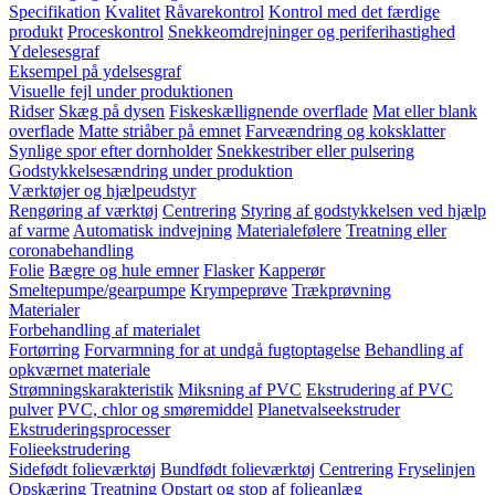
Specifikation
Kvalitet
Råvarekontrol
Kontrol med det færdige
produkt
Proceskontrol
Snekkeomdrejninger og periferihastighed
Ydelesesgraf
Eksempel på ydelsesgraf
Visuelle fejl under produktionen
Ridser
Skæg på dysen
Fiskeskællignende overflade
Mat eller blank
overflade
Matte striåber på emnet
Farveændring og koksklatter
Synlige spor efter dornholder
Snekkestriber eller pulsering
Godstykkelsesændring under produktion
Værktøjer og hjælpeudstyr
Rengøring af værktøj
Centrering
Styring af godstykkelsen ved hjælp
af varme
Automatisk indvejning
Materialefølere
Treatning eller
coronabehandling
Folie
Bægre og hule emner
Flasker
Kapperør
Smeltepumpe/gearpumpe
Krympeprøve
Trækprøvning
Materialer
Forbehandling af materialet
Fortørring
Forvarmning for at undgå fugtoptagelse
Behandling af
opkværnet materiale
Strømningskarakteristik
Miksning af PVC
Ekstrudering af PVC
pulver
PVC, chlor og smøremiddel
Planetvalseekstruder
Ekstruderingsprocesser
Folieekstrudering
Sidefødt folieværktøj
Bundfødt folieværktøj
Centrering
Fryselinjen
Opskæring
Treatning
Opstart og stop af folieanlæg