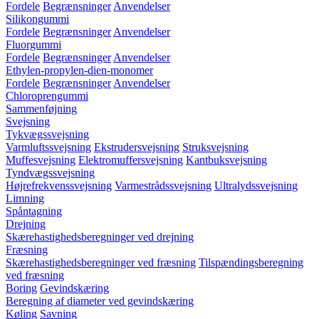
Fordele
Begrænsninger
Anvendelser
Silikongummi
Fordele
Begrænsninger
Anvendelser
Fluorgummi
Fordele
Begrænsninger
Anvendelser
Ethylen-propylen-dien-monomer
Fordele
Begrænsninger
Anvendelser
Chloroprengummi
Sammenføjning
Svejsning
Tykvægssvejsning
Varmluftssvejsning
Ekstrudersvejsning
Struksvejsning
Muffesvejsning
Elektromuffersvejsning
Kantbuksvejsning
Tyndvægssvejsning
Højrefrekvenssvejsning
Varmestrådssvejsning
Ultralydssvejsning
Limning
Spåntagning
Drejning
Skærehastighedsberegninger ved drejning
Fræsning
Skærehastighedsberegninger ved fræsning
Tilspændingsberegning
ved fræsning
Boring
Gevindskæring
Beregning af diameter ved gevindskæring
Køling
Savning