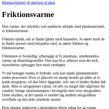
Båndsavklinger til skæring af plast
Friktionsvarme
Den varme, der udvikles ved snekkens arbejde med plastmaterialet,
er friktions­varme.
Friktion opstår, når to flader glider mod hinanden. Jo større kraft de
to flader presses mod hinanden med, jo større friktion og
friktionsvarme.
Friktionen er forskellig, afhængigt af fx plasttype, smelteindeks,
varme og tilsætningsstoffer. Den kan bl.a. aflæses som det tryk,
ekstruderen opbygger hen mod værktøjet.
Vi må betragte endnu et forhold, som kan møde plastmaterialet
under processen. Hvis vi placerer en stump stearin på sålen af et
koldt strygejern, vil den blive liggende, selv om vi holder fladen lidt
skråt. Men er strygejernet varmt, vil selv en meget lille afgivelse fra
vandret, bringe stearinstumpen i bevægelse hen over strygesålen.
Dette skyldes, at der opstår et smeltet lag mellem strygesålens
overflade og den ikke smeltede stearin.
Hvis plasten undervejs i ekstruderen bliver udsat for så varme