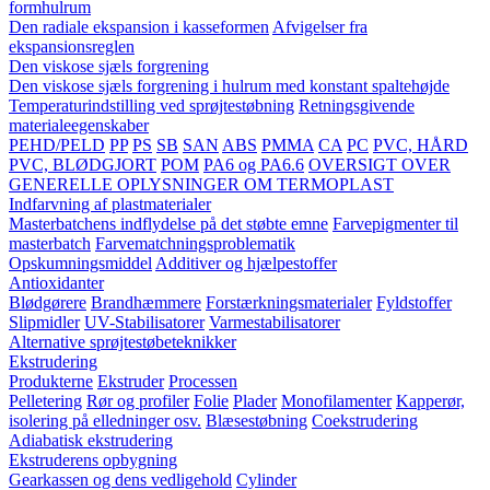
formhulrum
Den radiale ekspansion i kasseformen
Afvigelser fra
ekspansionsreglen
Den viskose sjæls forgrening
Den viskose sjæls forgrening i hulrum med konstant spaltehøjde
Temperaturindstilling ved sprøjtestøbning
Retningsgivende
materialeegenskaber
PEHD/PELD
PP
PS
SB
SAN
ABS
PMMA
CA
PC
PVC, HÅRD
PVC, BLØDGJORT
POM
PA6 og PA6.6
OVERSIGT OVER
GENERELLE OPLYSNINGER OM TERMOPLAST
Indfarvning af plastmaterialer
Masterbatchens indflydelse på det støbte emne
Farvepigmenter til
masterbatch
Farvematchningsproblematik
Opskumningsmiddel
Additiver og hjælpestoffer
Antioxidanter
Blødgørere
Brandhæmmere
Forstærkningsmaterialer
Fyldstoffer
Slipmidler
UV-Stabilisatorer
Varmestabilisatorer
Alternative sprøjtestøbeteknikker
Ekstrudering
Produkterne
Ekstruder
Processen
Pelletering
Rør og profiler
Folie
Plader
Monofilamenter
Kapperør,
isolering på elledninger osv.
Blæsestøbning
Coekstrudering
Adiabatisk ekstrudering
Ekstruderens opbygning
Gearkassen og dens vedligehold
Cylinder