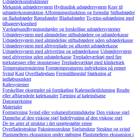
Udstøderkonstruktioner
Mekanisk udstødersystem
Hydraulisk udstødersystem
Krav til
udstøderkonstruktion
Afformningsfunktion og formslip
Stiftudstøder
og fladudstøder
Rørudstøder
Bladudstøder
To-trins-udstødning med
tilbagetryksenhed
Værktøjsundbygningshøjder og forskellige udstødersystemer
Udstødersystem med almindelige stiftudstødere og udstøderkasse
Udstødersystem med almindelige stiftudstødere uden udstøderkasse
Udstødersystem med afriverplade og afkortet udstøderkasse
Udstødersystem med afriverring og udstøderkasse
Udstødersystem
med afriverring uden udstøderkasse
Trepladeværktøj med fire
trækstænger eller stopstænger
Trepladeværktøj med klinketræk
Temperaturregulering
Formtemperaturens indvirkning på emnet
Svind
Kast
Overfladeglans
Fremstillingstid
Størkning af
indløbspunktet
Kølesystemer
Forskellige eksempler på formkøling
Kølemedietilslutning
Brudte
eller afblændede kølekanaler
Tætning af køleindsatse
Datomærkning
Materialer
Formgivning
Svind eller volumenformindskelse
Den viskose sjæl
Dannelse af den viskose sjæl
Indefrysning af den viskose sjæl
De tre arter af struktur i det sprøjtestøbte emne
Overfladestruktur
Pakningsstruktur
Sjælstruktur
Struktur og svind
Plastsmeltens ekspansion under støbning
Plastsmeltens ekspansion i