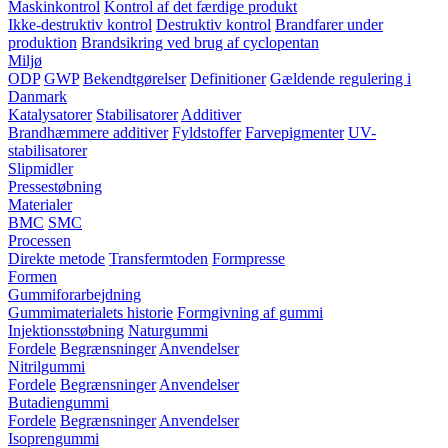
Maskinkontrol
Kontrol af det færdige produkt
Ikke-destruktiv kontrol
Destruktiv kontrol
Brandfarer under
produktion
Brandsikring ved brug af cyclopentan
Miljø
ODP
GWP
Bekendtgørelser
Definitioner
Gældende regulering i
Danmark
Katalysatorer
Stabilisatorer
Additiver
Brandhæmmere additiver
Fyldstoffer
Farvepigmenter
UV-
stabilisatorer
Slipmidler
Pressestøbning
Materialer
BMC
SMC
Processen
Direkte metode
Transfermtoden
Formpresse
Formen
Gummiforarbejdning
Gummimaterialets historie
Formgivning af gummi
Injektionsstøbning
Naturgummi
Fordele
Begrænsninger
Anvendelser
Nitrilgummi
Fordele
Begrænsninger
Anvendelser
Butadiengummi
Fordele
Begrænsninger
Anvendelser
Isoprengummi