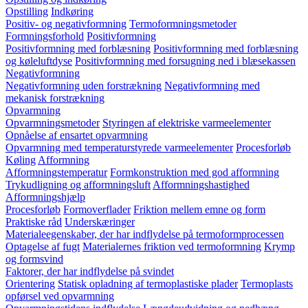
Opstilling
Indkøring
Positiv- og negativformning
Termoformningsmetoder
Formningsforhold
Positivformning
Positivformning med forblæsning
Positivformning med forblæsning
og køleluftdyse
Positivformning med forsugning ned i blæsekassen
Negativformning
Negativformning uden forstrækning
Negativformning med
mekanisk forstrækning
Opvarmning
Opvarmningsmetoder
Styringen af elektriske varmeelementer
Opnåelse af ensartet opvarmning
Opvarmning med temperaturstyrede varmeelementer
Procesforløb
Køling
Afformning
Afformningstemperatur
Formkonstruktion med god afformning
Trykudligning og afformningsluft
Afformningshastighed
Afformningshjælp
Procesforløb
Formoverflader
Friktion mellem emne og form
Praktiske råd
Underskæringer
Materialeegenskaber, der har indflydelse på termoformprocessen
Optagelse af fugt
Materialernes friktion ved termoformning
Krymp
og formsvind
Faktorer, der har indflydelse på svindet
Orientering
Statisk opladning af termoplastiske plader
Termoplasts
opførsel ved opvarmning