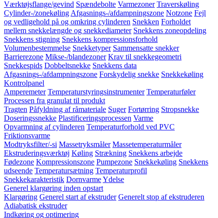
Værktøjsflange/gevind
Spændebolte
Varmezoner
Traverskøling
Cylinder-/zonekøling
Afgasnings-/afdampningszone
Notzone
Fejl
og vedligehold på og omkring cylinderen
Snekken
Forholdet
mellem snekkelængde og snekkediameter
Snekkens zoneopdeling
Snekkens stigning
Snekkens kompressionsforhold
Volumenbestemmelse
Snekketyper
Sammensatte snekker
Barrierezone
Mikse-/blandezoner
Krav til snekkegeometri
Snekkespids
Dobbeltsnekke
Snekkens data
Afgasnings-/afdampningszone
Forskydelig snekke
Snekkekøling
Kontrolpanel
Amperemeter
Temperaturstyringsinstrumenter
Temperaturføler
Processen fra granulat til produkt
Tragten
Påfyldning af råmateriale
Suger
Fortørring
Stropsnekke
Doseringssnekke
Plastificeringsprocessen
Varme
Opvarmning af cylinderen
Temperaturforhold ved PVC
Friktionsvarme
Modtryksfilter/-si
Massetryksmåler
Massetemperaturmåler
Ekstruderingsværktøj
Køling
Strækning
Snekkens arbejde
Fødezone
Kompressionszone
Pumpezone
Snekkekøling
Snekkens
udseende
Temperatursætning
Temperaturprofil
Snekkekarakteristik
Dornvarme
Ydelse
Generel klargøring inden opstart
Klargøring
Generel start af ekstruder
Generelt stop af ekstruderen
Adiabatisk ekstruder
Indkøring og optimering