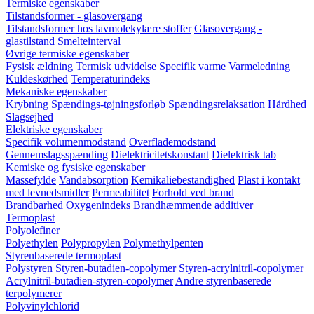
Termiske egenskaber
Tilstandsformer - glasovergang
Tilstandsformer hos lavmolekylære stoffer
Glasovergang -
glastilstand
Smelteinterval
Øvrige termiske egenskaber
Fysisk ældning
Termisk udvidelse
Specifik varme
Varmeledning
Kuldeskørhed
Temperaturindeks
Mekaniske egenskaber
Krybning
Spændings-tøjningsforløb
Spændingsrelaksation
Hårdhed
Slagsejhed
Elektriske egenskaber
Specifik volumenmodstand
Overflademodstand
Gennemslagsspænding
Dielektricitetskonstant
Dielektrisk tab
Kemiske og fysiske egenskaber
Massefylde
Vandabsorption
Kemikaliebestandighed
Plast i kontakt
med levnedsmidler
Permeabilitet
Forhold ved brand
Brandbarhed
Oxygenindeks
Brandhæmmende additiver
Termoplast
Polyolefiner
Polyethylen
Polypropylen
Polymethylpenten
Styrenbaserede termoplast
Polystyren
Styren-butadien-copolymer
Styren-acrylnitril-copolymer
Acrylnitril-butadien-styren-copolymer
Andre styrenbaserede
terpolymerer
Polyvinylchlorid