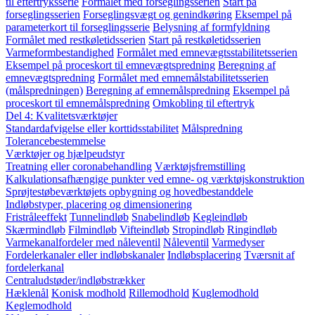
til eftertryksserie
Formålet med forseglingsserien
Start på
forseglingsserien
Forseglingsvægt og genindkøring
Eksempel på
parameterkort til forseglingsserie
Belysning af formfyldning
Formålet med restkøletidsserien
Start på restkøletidsserien
Varmeformbestandighed
Formålet med emnevægtsstabilitetsserien
Eksempel på proceskort til emnevægtspredning
Beregning af
emnevægtspredning
Formålet med emnemålstabilitetsserien
(målspredningen)
Beregning af emnemålspredning
Eksempel på
proceskort til emnemålspredning
Omkobling til eftertryk
Del 4: Kvalitetsværktøjer
Standardafvigelse eller korttidsstabilitet
Målspredning
Tolerancebestemmelse
Værktøjer og hjælpeudstyr
Treatning eller coronabehandling
Værktøjsfremstilling
Kalkulationsafhængige punkter ved emne- og værktøjskonstruktion
Sprøjtestøbeværktøjets opbygning og hovedbestanddele
Indløbstyper, placering og dimensionering
Fristråleeffekt
Tunnelindløb
Snabelindløb
Kegleindløb
Skærmindløb
Filmindløb
Vifteindløb
Stropindløb
Ringindløb
Varmekanalfordeler med nåleventil
Nåleventil
Varmedyser
Fordelerkanaler eller indløbskanaler
Indløbsplacering
Tværsnit af
fordelerkanal
Centraludstøder/indløbstrækker
Hæklenål
Konisk modhold
Rillemodhold
Kuglemodhold
Keglemodhold