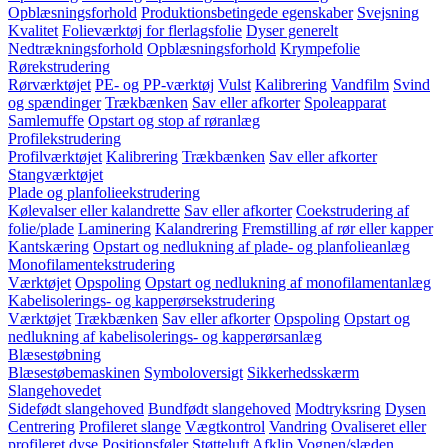
Opblæsningsforhold
Produktionsbetingede egenskaber
Svejsning
Kvalitet
Folieværktøj for flerlagsfolie
Dyser generelt
Nedtrækningsforhold
Opblæsningsforhold
Krympefolie
Rørekstrudering
Rørværktøjet
PE- og PP-værktøj
Vulst
Kalibrering
Vandfilm
Svind
og spændinger
Trækbænken
Sav eller afkorter
Spoleapparat
Samlemuffe
Opstart og stop af røranlæg
Profilekstrudering
Profilværktøjet
Kalibrering
Trækbænken
Sav eller afkorter
Stangværktøjet
Plade og planfolieekstrudering
Kølevalser eller kalandrette
Sav eller afkorter
Coekstrudering af
folie/plade
Laminering
Kalandrering
Fremstilling af rør eller kapper
Kantskæring
Opstart og nedlukning af plade- og planfolieanlæg
Monofilamentekstrudering
Værktøjet
Opspoling
Opstart og nedlukning af monofilamentanlæg
Kabelisolerings- og kapperørsekstrudering
Værktøjet
Trækbænken
Sav eller afkorter
Opspoling
Opstart og
nedlukning af kabelisolerings- og kapperørsanlæg
Blæsestøbning
Blæsestøbemaskinen
Symboloversigt
Sikkerhedsskærm
Slangehovedet
Sidefødt slangehoved
Bundfødt slangehoved
Modtryksring
Dysen
Centrering
Profileret slange
Vægtkontrol
Vandring
Ovaliseret eller
profileret dyse
Positionsføler
Støtteluft
Afklip
Vognen/slæden