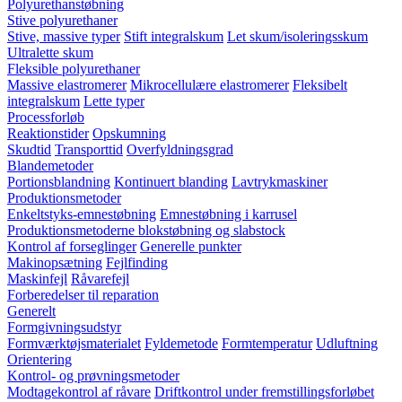
Polyurethanstøbning
Stive polyurethaner
Stive, massive typer
Stift integralskum
Let skum/isoleringsskum
Ultralette skum
Fleksible polyurethaner
Massive elastromerer
Mikrocellulære elastromerer
Fleksibelt
integralskum
Lette typer
Processforløb
Reaktionstider
Opskumning
Skudtid
Transporttid
Overfyldningsgrad
Blandemetoder
Portionsblandning
Kontinuert blanding
Lavtrykmaskiner
Produktionsmetoder
Enkeltstyks-emnestøbning
Emnestøbning i karrusel
Produktionsmetoderne blokstøbning og slabstock
Kontrol af forseglinger
Generelle punkter
Makinopsætning
Fejlfinding
Maskinfejl
Råvarefejl
Forberedelser til reparation
Generelt
Formgivningsudstyr
Formværktøjsmaterialet
Fyldemetode
Formtemperatur
Udluftning
Orientering
Kontrol- og prøvningsmetoder
Modtagekontrol af råvare
Driftkontrol under fremstillingsforløbet