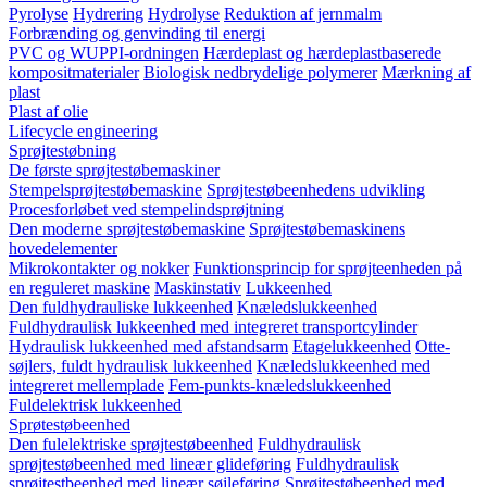
Pyrolyse
Hydrering
Hydrolyse
Reduktion af jernmalm
Forbrænding og genvinding til energi
PVC og WUPPI-ordningen
Hærdeplast og hærdeplastbaserede
kompositmaterialer
Biologisk nedbrydelige polymerer
Mærkning af
plast
Plast af olie
Lifecycle engineering
Sprøjtestøbning
De første sprøjtestøbemaskiner
Stempelsprøjtestøbemaskine
Sprøjtestøbeenhedens udvikling
Procesforløbet ved stempelindsprøjtning
Den moderne sprøjtestøbemaskine
Sprøjtestøbemaskinens
hovedelementer
Mikrokontakter og nokker
Funktionsprincip for sprøjteenheden på
en reguleret maskine
Maskinstativ
Lukkeenhed
Den fuldhydrauliske lukkeenhed
Knæledslukkeenhed
Fuldhydraulisk lukkeenhed med integreret transportcylinder
Hydraulisk lukkeenhed med afstandsarm
Etagelukkeenhed
Otte-
søjlers, fuldt hydraulisk lukkeenhed
Knæledslukkeenhed med
integreret mellemplade
Fem-punkts-knæledslukkeenhed
Fuldelektrisk lukkeenhed
Sprøtestøbeenhed
Den fulelektriske sprøjtestøbeenhed
Fuldhydraulisk
sprøjtestøbeenhed med lineær glideføring
Fuldhydraulisk
sprøjtestbeenhed med lineær søjleføring
Sprøjtestøbeenhed med