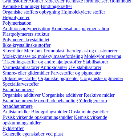
Grundstoffer
Atomer
Molekyler
Kemiske forbindelser
Atommodel
Kemiske bindinger
Bindingskræfter
Organiske stoffers opbygning
Højmolekylære stoffer
Højpolymerer
Polymerisation
Additionspolymerisation
Kondensationspolymerisation
Plastpolymerers struktur
Polymerers krystallinitet
Ikke-krystallinske stoffer
Sfærolitter
Mere om Termoplast, hærdeplast og elastomerer
Molekylmasse og molekylmassefordeling
Molekylorientering
Tilsætningsstoffer og andre hjælpestoffer
Stabilisatorer
Varmestabilisatorer
Antioxidanter
UV-stabilisatorer
Smøre- eller glidemidler
Farvestoffer og pigmenter
Opløselige stoffer
Organiske pigmenter
Uorganiske pigmenter
Specialfarvestoffer
Brandhæmmere
Organiske additiver
Uorganiske additiver
Reaktive midler
Brandhæmmende overfladebehandling
Yderligere om
brandhæmmere
Antistatmidler
Blødgøringsmidler
Opskumningsmidler
Fysisk virkende opskumningsmidler
Kemisk virkende
opskumningsmidler
Fyldstoffer
Generelle egenskaber ved plast