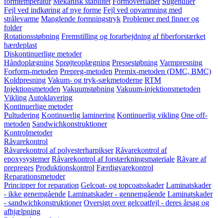
formtemperatur
Mekanisk stabilitet
Formoverflader
Sugehuller
Fejl ved indkøring af nye forme
Fejl ved opvarmning med
strålevarme
Manglende formningstryk
Problemer med finner og
folder
Rotationsstøbning
Fremstilling og forarbejdning af fiberforstærket
hærdeplast
Diskontinuerlige metoder
Håndoplægning
Sprøjteoplægning
Pressestøbning
Varmpresning
Forform-metoden
Prepreg-metoden
Premix-metoden (DMC, BMC)
Koldpresning
Vakum- og tryk-sækmetoderne
RTM
Injektionsmetoden
Vakuumstøbning
Vakuum-injektionsmetoden
Vikling
Autoklavering
Kontinuerlige metoder
Pultudering
Kontinuerlig laminering
Kontinuerlig vikling
One off-
metoden
Sandwichkonstruktioner
Kontrolmetoder
Råvarekontrol
Råvarekontrol af polyesterharpikser
Råvarekontrol af
epoxysystemer
Råvarekontrol af forstærkningsmateriale
Råvare af
prepreges
Produktionskontrol
Færdigvarekontrol
Reparationsmetoder
Principper for reparation
Gelcoat- og topcoatsskader
Laminatskader
- ikke genemgående
Laminatskader - gennemgående
Laminatskader
- sandwichkonstruktioner
Oversigt over gelcoatfejl - deres årsag og
afhjælpning