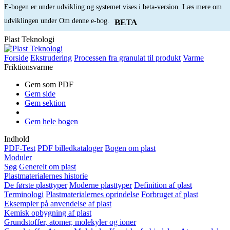
E-bogen er under udvikling og systemet vises i beta-version. Læs mere om
udviklingen under Om denne e-bog.
BETA
Plast Teknologi
Forside
Ekstrudering
Processen fra granulat til produkt
Varme
Friktionsvarme
Gem som PDF
Gem side
Gem sektion
Gem hele bogen
Indhold
PDF-Test
PDF billedkataloger
Bogen om plast
Moduler
Søg
Generelt om plast
Plastmaterialernes historie
De første plasttyper
Moderne plasttyper
Definition af plast
Terminologi
Plastmaterialernes oprindelse
Forbruget af plast
Eksempler på anvendelse af plast
Kemisk opbygning af plast
Grundstoffer, atomer, molekyler og ioner