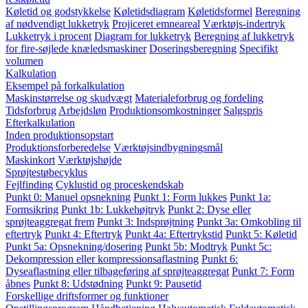
Køletid og godstykkelse
Køletidsdiagram
Køletidsformel
Beregning
af nødvendigt lukketryk
Projiceret emneareal
Værktøjs-indertryk
Lukketryk i procent
Diagram for lukketryk
Beregning af lukketryk
for fire-søjlede knæledsmaskiner
Doseringsberegning
Specifikt
volumen
Kalkulation
Eksempel på forkalkulation
Maskinstørrelse og skudvægt
Materialeforbrug og fordeling
Tidsforbrug
Arbejdsløn
Produktionsomkostninger
Salgspris
Efterkalkulation
Inden produktionsopstart
Produktionsforberedelse
Værktøjsindbygningsmål
Maskinkort
Værktøjshøjde
Sprøjtestøbecyklus
Fejlfinding
Cyklustid og proceskendskab
Punkt 0: Manuel opsnekning
Punkt 1: Form lukkes
Punkt 1a:
Formsikring
Punkt 1b: Lukkehøjtryk
Punkt 2: Dyse eller
sprøjteaggregat frem
Punkt 3: Indsprøjtning
Punkt 3a: Omkobling til
eftertryk
Punkt 4: Eftertryk
Punkt 4a: Eftertrykstid
Punkt 5: Køletid
Punkt 5a: Opsnekning/dosering
Punkt 5b: Modtryk
Punkt 5c:
Dekompression eller kompressionsaflastning
Punkt 6:
Dyseaflastning eller tilbageføring af sprøjteaggregat
Punkt 7: Form
åbnes
Punkt 8: Udstødning
Punkt 9: Pausetid
Forskellige driftsformer og funktioner