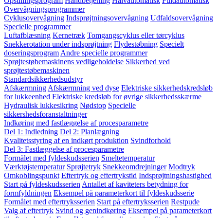
Opstillingsprogram
Håndbetjening
Halvautomatisk
Fuldautomatisk
Overvågningsprogrammer
Cyklusovervågning
Indsprøjtningsovervågning
Udfaldsovervågning
Specielle programmer
Luftafblæsning
Kernetræk
Tomgangscyklus eller tørcyklus
Snekkerotation under indsprøjtning
Flydestøbning
Specielt
doseringsprogram
Andre specielle programmer
Sprøjtestøbemaskinens vedligeholdelse
Sikkerhed ved
sprøjtestøbemaskinen
Standardsikkerhedsudstyr
Afskærmning
Afskærmning ved dyse
Elektriske sikkerhedskredsløb
for lukkeenhed
Elektriske kredsløb for øvrige sikkerhedsskærme
Hydraulisk lukkesikring
Nødstop
Specielle
sikkershedsforanstaltninger
Indkøring med fastlæggelse af procesparametre
Del 1: Indledning
Del 2: Planlægning
Kvalitetsstyring af en indkørt produktion
Svindforhold
Del 3: Fastlæggelse af procesparametre
Formålet med fyldeskudsserien
Smeltetemperatur
Værktøjstemperatur
Sprøjtetryk
Snekkeomdrejninger
Modtryk
Omkoblingspunkt
Eftertryk og eftertrykstid
Indsprøjtningshastighed
Start på fyldeskudsserien
Antallet af kaviteters betydning for
formfyldningen
Eksempel på parameterkort til fyldeskudsserie
Formålet med eftertryksserien
Start på eftertryksserien
Restpude
Valg af eftertryk
Svind og genindkøring
Eksempel på parameterkort