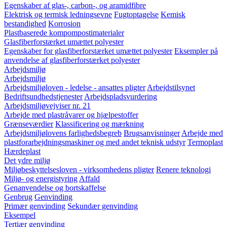
Egenskaber af glas-, carbon-, og aramidfibre
Elektrisk og termisk ledningsevne
Fugtoptagelse
Kemisk
bestandighed
Korrosion
Plastbaserede kompompostimaterialer
Glasfiberforstærket umættet polyester
Egenskaber for glasfiberforstærket umættet polyester
Eksempler på
anvendelse af glasfiberforstærket polyester
Arbejdsmiljø
Arbejdsmiljø
Arbejdsmiljøloven - ledelse - ansattes pligter
Arbejdstilsynet
Bedriftsundhedstjenester
Arbejdspladsvurdering
Arbejdsmiljøvejviser nr. 21
Arbejde med plastråvarer og hjælpestoffer
Grænseværdier
Klassificering og mærkning
Arbejdsmiljølovens farlighedsbegreb
Brugsanvisninger
Arbejde med
plastforarbejdningsmaskiner og med andet teknisk udstyr
Termoplast
Hærdeplast
Det ydre miljø
Miljøbeskyttelsesloven - virksomhedens pligter
Renere teknologi
Miljø- og energistyring
Affald
Genanvendelse og bortskaffelse
Genbrug
Genvinding
Primær genvinding
Sekundær genvinding
Eksempel
Tertiær genvinding