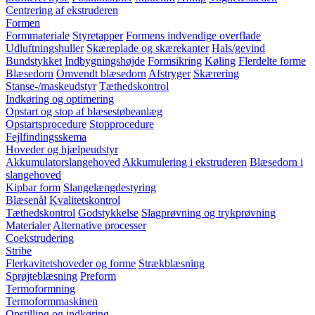
Centrering af ekstruderen
Formen
Formmateriale
Styretapper
Formens indvendige overflade
Udluftningshuller
Skæreplade og skærekanter
Hals/gevind
Bundstykket
Indbygningshøjde
Formsikring
Køling
Flerdelte forme
Blæsedorn
Omvendt blæsedorn
Afstryger
Skærering
Stanse-/maskeudstyr
Tæthedskontrol
Indkøring og optimering
Opstart og stop af blæsestøbeanlæg
Opstartsprocedure
Stopprocedure
Fejlfindingsskema
Hoveder og hjælpeudstyr
Akkumulatorslangehoved
Akkumulering i ekstruderen
Blæsedorn i
slangehoved
Kipbar form
Slangelængdestyring
Blæsenål
Kvalitetskontrol
Tæthedskontrol
Godstykkelse
Slagprøvning og trykprøvning
Materialer
Alternative processer
Coekstrudering
Stribe
Flerkavitetshoveder og forme
Strækblæsning
Sprøjteblæsning
Preform
Termoformning
Termoformmaskinen
Opstilling og indkøring