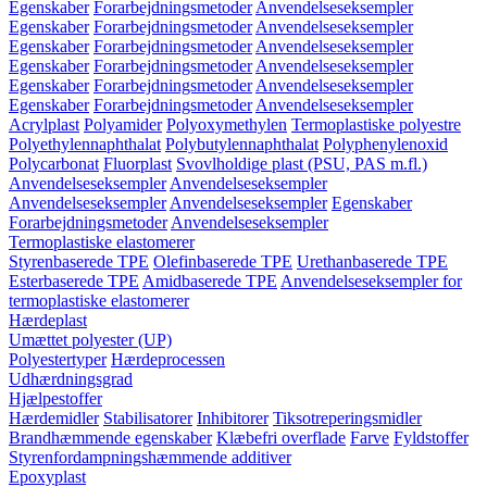
Egenskaber
Forarbejdningsmetoder
Anvendelseseksempler
Egenskaber
Forarbejdningsmetoder
Anvendelseseksempler
Egenskaber
Forarbejdningsmetoder
Anvendelseseksempler
Egenskaber
Forarbejdningsmetoder
Anvendelseseksempler
Egenskaber
Forarbejdningsmetoder
Anvendelseseksempler
Egenskaber
Forarbejdningsmetoder
Anvendelseseksempler
Acrylplast
Polyamider
Polyoxymethylen
Termoplastiske polyestre
Polyethylennaphthalat
Polybutylennaphthalat
Polyphenylenoxid
Polycarbonat
Fluorplast
Svovlholdige plast (PSU, PAS m.fl.)
Anvendelseseksempler
Anvendelseseksempler
Anvendelseseksempler
Anvendelseseksempler
Egenskaber
Forarbejdningsmetoder
Anvendelseseksempler
Termoplastiske elastomerer
Styrenbaserede TPE
Olefinbaserede TPE
Urethanbaserede TPE
Esterbaserede TPE
Amidbaserede TPE
Anvendelseseksempler for
termoplastiske elastomerer
Hærdeplast
Umættet polyester (UP)
Polyestertyper
Hærdeprocessen
Udhærdningsgrad
Hjælpestoffer
Hærdemidler
Stabilisatorer
Inhibitorer
Tiksotreperingsmidler
Brandhæmmende egenskaber
Klæbefri overflade
Farve
Fyldstoffer
Styrenfordampningshæmmende additiver
Epoxyplast