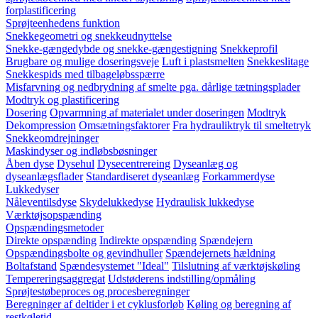
forplastificering
Sprøjteenhedens funktion
Snekkegeometri og snekkeudnyttelse
Snekke-gængedybde og snekke-gængestigning
Snekkeprofil
Brugbare og mulige doseringsveje
Luft i plastsmelten
Snekkeslitage
Snekkespids med tilbageløbsspærre
Misfarvning og nedbrydning af smelte pga. dårlige tætningsplader
Modtryk og plastificering
Dosering
Opvarmning af materialet under doseringen
Modtryk
Dekompression
Omsætningsfaktorer
Fra hydrauliktryk til smeltetryk
Snekkeomdrejninger
Maskindyser og indløbsbøsninger
Åben dyse
Dysehul
Dysecentrereing
Dyseanlæg og
dyseanlægsflader
Standardiseret dyseanlæg
Forkammerdyse
Lukkedyser
Nåleventilsdyse
Skydelukkedyse
Hydraulisk lukkedyse
Værktøjsopspænding
Opspændingsmetoder
Direkte opspænding
Indirekte opspænding
Spændejern
Opspændingsbolte og gevindhuller
Spændejernets hældning
Boltafstand
Spændesystemet "Ideal"
Tilslutning af værktøjskøling
Tempereringsaggregat
Udstøderens indstilling/opmåling
Sprøjtestøbeproces og procesberegninger
Beregninger af deltider i et cyklusforløb
Køling og beregning af
restkøletid