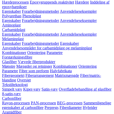
Hærdeprocessen
Epoxygruppends reaktivitet
Hærdere
Inddeling af
epoxyharpikser
Egenskaber
Forarbejdningsmetoder
Anvendelseseksempler
Polyurethan
Phenolplast
Egenskaber
Forarbejdningsmetoder
Anvendelseseksempler
Aminoplast
Carbamidplast
Egenskaber
Forarbejdningsmetoder
Anvendelseseksempler
Melaminplast
Egenskaber
Forarbejdningsmetoder
Egenskaber
Anvendelsesområder for carbamidplast og melaminplast
Kombinationer
Orientering
Parametre
Forstærkningsfibre
Glasfiber
Vævede fiberprodukter
Mønstre
Mængder og retninger
Kombinationer
Orientering
Parametre
Fibre som preform
Halvfabrikata
Fibergeometri
Fiberarrangement
Matrixmængde
Fiber/matrix-
blanding
Oversigt
Tekstilteknologi
Simpelt væv
Kiper-væv
Satin-væv
Overfladebehandling af glasfiber
8-satin-væv
Carbonfiber
Rayon-processen
PAN-processen
BEG-processen
Sammenlignelige
egenskaber af carbonfibre
Prepregs
Fiberdiameter
Hybrider
Aramidfiber