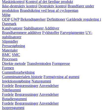
Maskinkontrol
Kontrol af det færdige produkt
Ikke-destruktiv kontrol
Destruktiv kontrol
Brandfarer under
produktion
Brandsikring ved brug af cyclopentan
Miljø
ODP
GWP
Bekendtgørelser
Definitioner
Gældende regulering i
Danmark
Katalysatorer
Stabilisatorer
Additiver
Brandhæmmere additiver
Fyldstoffer
Farvepigmenter
UV-
stabilisatorer
Slipmidler
Pressestøbning
Materialer
BMC
SMC
Processen
Direkte metode
Transfermtoden
Formpresse
Formen
Gummiforarbejdning
Gummimaterialets historie
Formgivning af gummi
Injektionsstøbning
Naturgummi
Fordele
Begrænsninger
Anvendelser
Nitrilgummi
Fordele
Begrænsninger
Anvendelser
Butadiengummi
Fordele
Begrænsninger
Anvendelser
Isoprengummi