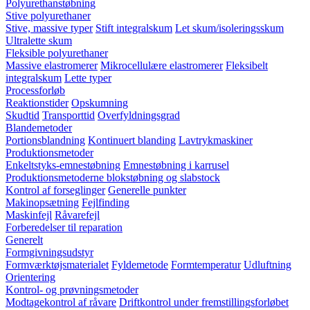
Polyurethanstøbning
Stive polyurethaner
Stive, massive typer
Stift integralskum
Let skum/isoleringsskum
Ultralette skum
Fleksible polyurethaner
Massive elastromerer
Mikrocellulære elastromerer
Fleksibelt
integralskum
Lette typer
Processforløb
Reaktionstider
Opskumning
Skudtid
Transporttid
Overfyldningsgrad
Blandemetoder
Portionsblandning
Kontinuert blanding
Lavtrykmaskiner
Produktionsmetoder
Enkeltstyks-emnestøbning
Emnestøbning i karrusel
Produktionsmetoderne blokstøbning og slabstock
Kontrol af forseglinger
Generelle punkter
Makinopsætning
Fejlfinding
Maskinfejl
Råvarefejl
Forberedelser til reparation
Generelt
Formgivningsudstyr
Formværktøjsmaterialet
Fyldemetode
Formtemperatur
Udluftning
Orientering
Kontrol- og prøvningsmetoder
Modtagekontrol af råvare
Driftkontrol under fremstillingsforløbet