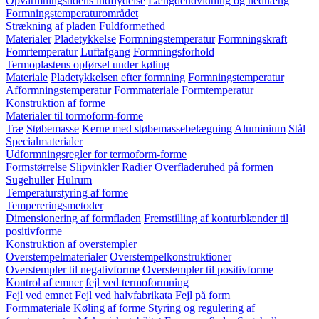
Opvarmningstidens indflydelse
Længdeudvidning og nedhæng
Formningstemperaturområdet
Strækning af pladen
Fuldformethed
Materialer
Pladetykkelse
Formningstemperatur
Formningskraft
Fomrtemperatur
Luftafgang
Formningsforhold
Termoplastens opførsel under køling
Materiale
Pladetykkelsen efter formning
Formningstemperatur
Afformningstemperatur
Formmateriale
Formtemperatur
Konstruktion af forme
Materialer til tormoform-forme
Træ
Støbemasse
Kerne med støbemassebelægning
Aluminium
Stål
Specialmaterialer
Udformningsregler for termoform-forme
Formstørrelse
Slipvinkler
Radier
Overfladeruhed på formen
Sugehuller
Hulrum
Temperaturstyring af forme
Tempereringsmetoder
Dimensionering af formfladen
Fremstilling af konturblænder til
positivforme
Konstruktion af overstempler
Overstempelmaterialer
Overstempelkonstruktioner
Overstempler til negativforme
Overstempler til positivforme
Kontrol af emner
fejl ved termoformning
Fejl ved emnet
Fejl ved halvfabrikata
Fejl på form
Formmateriale
Køling af forme
Styring og regulering af