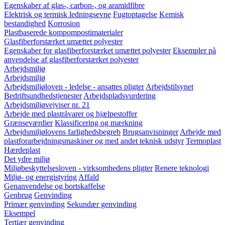
Egenskaber af glas-, carbon-, og aramidfibre
Elektrisk og termisk ledningsevne
Fugtoptagelse
Kemisk
bestandighed
Korrosion
Plastbaserede kompompostimaterialer
Glasfiberforstærket umættet polyester
Egenskaber for glasfiberforstærket umættet polyester
Eksempler på
anvendelse af glasfiberforstærket polyester
Arbejdsmiljø
Arbejdsmiljø
Arbejdsmiljøloven - ledelse - ansattes pligter
Arbejdstilsynet
Bedriftsundhedstjenester
Arbejdspladsvurdering
Arbejdsmiljøvejviser nr. 21
Arbejde med plastråvarer og hjælpestoffer
Grænseværdier
Klassificering og mærkning
Arbejdsmiljølovens farlighedsbegreb
Brugsanvisninger
Arbejde med
plastforarbejdningsmaskiner og med andet teknisk udstyr
Termoplast
Hærdeplast
Det ydre miljø
Miljøbeskyttelsesloven - virksomhedens pligter
Renere teknologi
Miljø- og energistyring
Affald
Genanvendelse og bortskaffelse
Genbrug
Genvinding
Primær genvinding
Sekundær genvinding
Eksempel
Tertiær genvinding