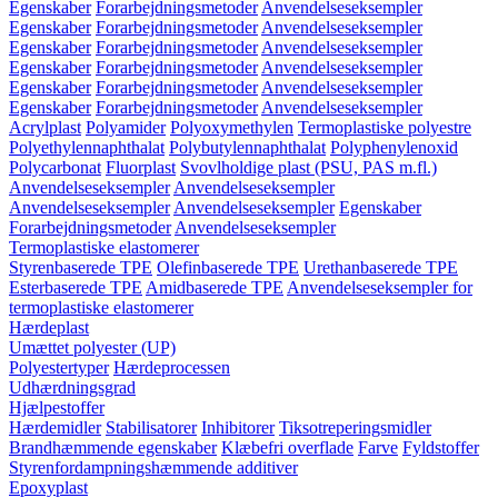
Egenskaber
Forarbejdningsmetoder
Anvendelseseksempler
Egenskaber
Forarbejdningsmetoder
Anvendelseseksempler
Egenskaber
Forarbejdningsmetoder
Anvendelseseksempler
Egenskaber
Forarbejdningsmetoder
Anvendelseseksempler
Egenskaber
Forarbejdningsmetoder
Anvendelseseksempler
Egenskaber
Forarbejdningsmetoder
Anvendelseseksempler
Acrylplast
Polyamider
Polyoxymethylen
Termoplastiske polyestre
Polyethylennaphthalat
Polybutylennaphthalat
Polyphenylenoxid
Polycarbonat
Fluorplast
Svovlholdige plast (PSU, PAS m.fl.)
Anvendelseseksempler
Anvendelseseksempler
Anvendelseseksempler
Anvendelseseksempler
Egenskaber
Forarbejdningsmetoder
Anvendelseseksempler
Termoplastiske elastomerer
Styrenbaserede TPE
Olefinbaserede TPE
Urethanbaserede TPE
Esterbaserede TPE
Amidbaserede TPE
Anvendelseseksempler for
termoplastiske elastomerer
Hærdeplast
Umættet polyester (UP)
Polyestertyper
Hærdeprocessen
Udhærdningsgrad
Hjælpestoffer
Hærdemidler
Stabilisatorer
Inhibitorer
Tiksotreperingsmidler
Brandhæmmende egenskaber
Klæbefri overflade
Farve
Fyldstoffer
Styrenfordampningshæmmende additiver
Epoxyplast