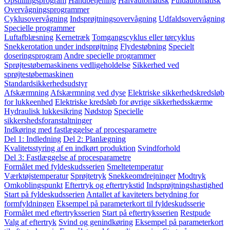
Opstillingsprogram
Håndbetjening
Halvautomatisk
Fuldautomatisk
Overvågningsprogrammer
Cyklusovervågning
Indsprøjtningsovervågning
Udfaldsovervågning
Specielle programmer
Luftafblæsning
Kernetræk
Tomgangscyklus eller tørcyklus
Snekkerotation under indsprøjtning
Flydestøbning
Specielt
doseringsprogram
Andre specielle programmer
Sprøjtestøbemaskinens vedligeholdelse
Sikkerhed ved
sprøjtestøbemaskinen
Standardsikkerhedsudstyr
Afskærmning
Afskærmning ved dyse
Elektriske sikkerhedskredsløb
for lukkeenhed
Elektriske kredsløb for øvrige sikkerhedsskærme
Hydraulisk lukkesikring
Nødstop
Specielle
sikkershedsforanstaltninger
Indkøring med fastlæggelse af procesparametre
Del 1: Indledning
Del 2: Planlægning
Kvalitetsstyring af en indkørt produktion
Svindforhold
Del 3: Fastlæggelse af procesparametre
Formålet med fyldeskudsserien
Smeltetemperatur
Værktøjstemperatur
Sprøjtetryk
Snekkeomdrejninger
Modtryk
Omkoblingspunkt
Eftertryk og eftertrykstid
Indsprøjtningshastighed
Start på fyldeskudsserien
Antallet af kaviteters betydning for
formfyldningen
Eksempel på parameterkort til fyldeskudsserie
Formålet med eftertryksserien
Start på eftertryksserien
Restpude
Valg af eftertryk
Svind og genindkøring
Eksempel på parameterkort