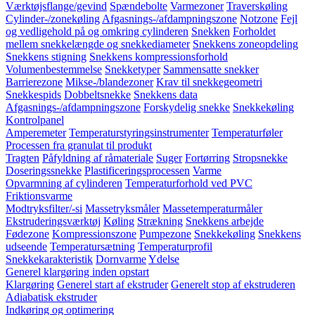
Værktøjsflange/gevind
Spændebolte
Varmezoner
Traverskøling
Cylinder-/zonekøling
Afgasnings-/afdampningszone
Notzone
Fejl
og vedligehold på og omkring cylinderen
Snekken
Forholdet
mellem snekkelængde og snekkediameter
Snekkens zoneopdeling
Snekkens stigning
Snekkens kompressionsforhold
Volumenbestemmelse
Snekketyper
Sammensatte snekker
Barrierezone
Mikse-/blandezoner
Krav til snekkegeometri
Snekkespids
Dobbeltsnekke
Snekkens data
Afgasnings-/afdampningszone
Forskydelig snekke
Snekkekøling
Kontrolpanel
Amperemeter
Temperaturstyringsinstrumenter
Temperaturføler
Processen fra granulat til produkt
Tragten
Påfyldning af råmateriale
Suger
Fortørring
Stropsnekke
Doseringssnekke
Plastificeringsprocessen
Varme
Opvarmning af cylinderen
Temperaturforhold ved PVC
Friktionsvarme
Modtryksfilter/-si
Massetryksmåler
Massetemperaturmåler
Ekstruderingsværktøj
Køling
Strækning
Snekkens arbejde
Fødezone
Kompressionszone
Pumpezone
Snekkekøling
Snekkens
udseende
Temperatursætning
Temperaturprofil
Snekkekarakteristik
Dornvarme
Ydelse
Generel klargøring inden opstart
Klargøring
Generel start af ekstruder
Generelt stop af ekstruderen
Adiabatisk ekstruder
Indkøring og optimering