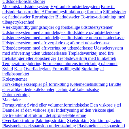
Udstøderkonstruktioner
Mekanisk udstødersystem
Hydraulisk udstødersystem
Krav til
udstøderkonstruktion
Afformningsfunktion og formslip
Stiftudstøder
og fladudstøder
Rørudstøder
Bladudstøder
To-trins-udstødning med
tilbagetryksenhed
Værktøjsundbygningshøjder og forskellige udstødersystemer
Udstødersystem med almindelige stiftudstødere og udstøderkasse
Udstødersystem med almindelige stiftudstødere uden udstøderkasse
Udstødersystem med afriverplade og afkortet udstøderkasse
Udstødersystem med afriverring og udstøderkasse
Udstødersystem
med afriverring uden udstøderkasse
Trepladeværktøj med fire
trækstænger eller stopstænger
Trepladeværktøj med klinketræk
Temperaturregulering
Formtemperaturens indvirkning på emnet
Svind
Kast
Overfladeglans
Fremstillingstid
Størkning af
indløbspunktet
Kølesystemer
Forskellige eksempler på formkøling
Kølemedietilslutning
Brudte
eller afblændede kølekanaler
Tætning af køleindsatse
Datomærkning
Materialer
Formgivning
Svind eller volumenformindskelse
Den viskose sjæl
Dannelse af den viskose sjæl
Indefrysning af den viskose sjæl
De tre arter af struktur i det sprøjtestøbte emne
Overfladestruktur
Pakningsstruktur
Sjælstruktur
Struktur og svind
Plastsmeltens ekspansion under støbning
Plastsmeltens ekspansion i