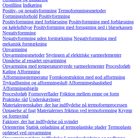
Opstilling
Indkøring
Positiv- og negativformning
Termoformningsmetoder
Formningsforhold
Positivformning
Positivformning med forblæsning
Positivformning med forblæsning
og køleluftdyse
Positivformning med forsugning ned i blæsekassen
Negativformning
Negativformning uden forstrækning
Negativformning med
mekanisk forstrækning
Opvarmning
Opvarmningsmetoder
Styringen af elektriske varmeelementer
Opnåelse af ensartet opvarmning
Opvarmning med temperaturstyrede varmeelementer
Procesforløb
Køling
Afformning
Afformningstemperatur
Formkonstruktion med god afformning
Trykudligning og afformningsluft
Afformningshastighed
Afformningshjælp
Procesforløb
Formoverflader
Friktion mellem emne og form
Praktiske råd
Underskæringer
Materialeegenskaber, der har indflydelse på termoformprocessen
Optagelse af fugt
Materialernes friktion ved termoformning
Krymp
og formsvind
Faktorer, der har indflydelse på svindet
Orientering
Statisk opladning af termoplastiske plader
Termoplasts
opførsel ved opvarmning