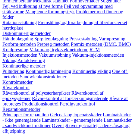
formtemperatur
Mekanisk stabilitet
Formoverflader
Sugehuller
Fejl ved indkøring af nye forme
Fejl ved opvarmning med
strålevarme
Manglende formningstryk
Problemer med finner og
folder
Rotationsstøbning
Fremstilling og forarbejdning af fiberforstærket
hærdeplast
Diskontinuerlige metoder
Håndoplægning
Sprøjteoplægning
Pressestøbning
Varmpresning
Forform-metoden
Prepreg-metoden
Premix-metoden (DMC, BMC)
Koldpresning
Vakum- og tryk-sækmetoderne
RTM
Injektionsmetoden
Vakuumstøbning
Vakuum-injektionsmetoden
Vikling
Autoklavering
Kontinuerlige metoder
Pultudering
Kontinuerlig laminering
Kontinuerlig vikling
One off-
metoden
Sandwichkonstruktioner
Kontrolmetoder
Råvarekontrol
Råvarekontrol af polyesterharpikser
Råvarekontrol af
epoxysystemer
Råvarekontrol af forstærkningsmateriale
Råvare af
prepreges
Produktionskontrol
Færdigvarekontrol
Reparationsmetoder
Principper for reparation
Gelcoat- og topcoatsskader
Laminatskader
- ikke genemgående
Laminatskader - gennemgående
Laminatskader
- sandwichkonstruktioner
Oversigt over gelcoatfejl - deres årsag og
afhjælpning