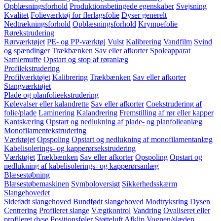
Opblæsningsforhold
Produktionsbetingede egenskaber
Svejsning
Kvalitet
Folieværktøj for flerlagsfolie
Dyser generelt
Nedtrækningsforhold
Opblæsningsforhold
Krympefolie
Rørekstrudering
Rørværktøjet
PE- og PP-værktøj
Vulst
Kalibrering
Vandfilm
Svind
og spændinger
Trækbænken
Sav eller afkorter
Spoleapparat
Samlemuffe
Opstart og stop af røranlæg
Profilekstrudering
Profilværktøjet
Kalibrering
Trækbænken
Sav eller afkorter
Stangværktøjet
Plade og planfolieekstrudering
Kølevalser eller kalandrette
Sav eller afkorter
Coekstrudering af
folie/plade
Laminering
Kalandrering
Fremstilling af rør eller kapper
Kantskæring
Opstart og nedlukning af plade- og planfolieanlæg
Monofilamentekstrudering
Værktøjet
Opspoling
Opstart og nedlukning af monofilamentanlæg
Kabelisolerings- og kapperørsekstrudering
Værktøjet
Trækbænken
Sav eller afkorter
Opspoling
Opstart og
nedlukning af kabelisolerings- og kapperørsanlæg
Blæsestøbning
Blæsestøbemaskinen
Symboloversigt
Sikkerhedsskærm
Slangehovedet
Sidefødt slangehoved
Bundfødt slangehoved
Modtryksring
Dysen
Centrering
Profileret slange
Vægtkontrol
Vandring
Ovaliseret eller
profileret dyse
Positionsføler
Støtteluft
Afklip
Vognen/slæden