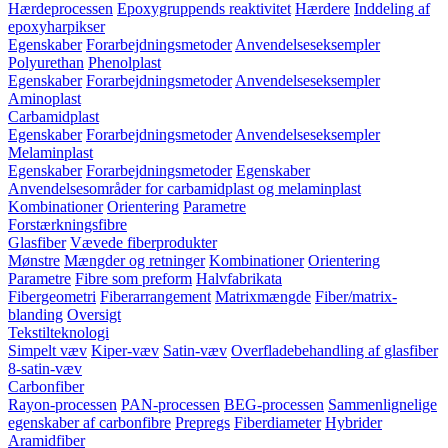
Hærdeprocessen
Epoxygruppends reaktivitet
Hærdere
Inddeling af
epoxyharpikser
Egenskaber
Forarbejdningsmetoder
Anvendelseseksempler
Polyurethan
Phenolplast
Egenskaber
Forarbejdningsmetoder
Anvendelseseksempler
Aminoplast
Carbamidplast
Egenskaber
Forarbejdningsmetoder
Anvendelseseksempler
Melaminplast
Egenskaber
Forarbejdningsmetoder
Egenskaber
Anvendelsesområder for carbamidplast og melaminplast
Kombinationer
Orientering
Parametre
Forstærkningsfibre
Glasfiber
Vævede fiberprodukter
Mønstre
Mængder og retninger
Kombinationer
Orientering
Parametre
Fibre som preform
Halvfabrikata
Fibergeometri
Fiberarrangement
Matrixmængde
Fiber/matrix-
blanding
Oversigt
Tekstilteknologi
Simpelt væv
Kiper-væv
Satin-væv
Overfladebehandling af glasfiber
8-satin-væv
Carbonfiber
Rayon-processen
PAN-processen
BEG-processen
Sammenlignelige
egenskaber af carbonfibre
Prepregs
Fiberdiameter
Hybrider
Aramidfiber