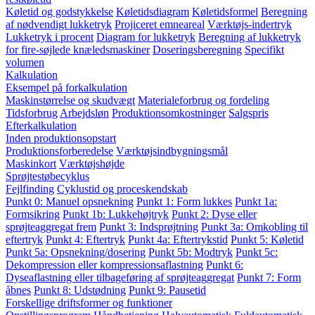
Køletid og godstykkelse
Køletidsdiagram
Køletidsformel
Beregning
af nødvendigt lukketryk
Projiceret emneareal
Værktøjs-indertryk
Lukketryk i procent
Diagram for lukketryk
Beregning af lukketryk
for fire-søjlede knæledsmaskiner
Doseringsberegning
Specifikt
volumen
Kalkulation
Eksempel på forkalkulation
Maskinstørrelse og skudvægt
Materialeforbrug og fordeling
Tidsforbrug
Arbejdsløn
Produktionsomkostninger
Salgspris
Efterkalkulation
Inden produktionsopstart
Produktionsforberedelse
Værktøjsindbygningsmål
Maskinkort
Værktøjshøjde
Sprøjtestøbecyklus
Fejlfinding
Cyklustid og proceskendskab
Punkt 0: Manuel opsnekning
Punkt 1: Form lukkes
Punkt 1a:
Formsikring
Punkt 1b: Lukkehøjtryk
Punkt 2: Dyse eller
sprøjteaggregat frem
Punkt 3: Indsprøjtning
Punkt 3a: Omkobling til
eftertryk
Punkt 4: Eftertryk
Punkt 4a: Eftertrykstid
Punkt 5: Køletid
Punkt 5a: Opsnekning/dosering
Punkt 5b: Modtryk
Punkt 5c:
Dekompression eller kompressionsaflastning
Punkt 6:
Dyseaflastning eller tilbageføring af sprøjteaggregat
Punkt 7: Form
åbnes
Punkt 8: Udstødning
Punkt 9: Pausetid
Forskellige driftsformer og funktioner