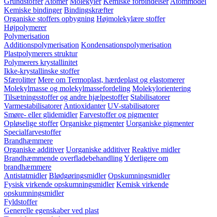
Grundstoffer
Atomer
Molekyler
Kemiske forbindelser
Atommodel
Kemiske bindinger
Bindingskræfter
Organiske stoffers opbygning
Højmolekylære stoffer
Højpolymerer
Polymerisation
Additionspolymerisation
Kondensationspolymerisation
Plastpolymerers struktur
Polymerers krystallinitet
Ikke-krystallinske stoffer
Sfærolitter
Mere om Termoplast, hærdeplast og elastomerer
Molekylmasse og molekylmassefordeling
Molekylorientering
Tilsætningsstoffer og andre hjælpestoffer
Stabilisatorer
Varmestabilisatorer
Antioxidanter
UV-stabilisatorer
Smøre- eller glidemidler
Farvestoffer og pigmenter
Opløselige stoffer
Organiske pigmenter
Uorganiske pigmenter
Specialfarvestoffer
Brandhæmmere
Organiske additiver
Uorganiske additiver
Reaktive midler
Brandhæmmende overfladebehandling
Yderligere om
brandhæmmere
Antistatmidler
Blødgøringsmidler
Opskumningsmidler
Fysisk virkende opskumningsmidler
Kemisk virkende
opskumningsmidler
Fyldstoffer
Generelle egenskaber ved plast