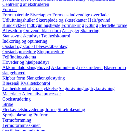
Centrering af ekstruderen
Formen
Formmateriale
Styretapper
Formens indvendige overflade
Udluftningshuller
Skæreplade og skærekanter
Hals/gevind
Bundstykket
Indbygningshøjde
Formsikring
Køling
Flerdelte forme
Blæsedorn
Omvendt blæsedorn
Afstryger
Skærering
Stanse-/maskeudstyr
Tæthedskontrol
Indkøring og optimering
Opstart og stop af blæsestøbeanlæg
Opstartsprocedure
Stopprocedure
Fejlfindingsskema
Hoveder og hjælpeudstyr
Akkumulatorslangehoved
Akkumulering i ekstruderen
Blæsedorn i
slangehoved
Kipbar form
Slangelængdestyring
Blæsenål
Kvalitetskontrol
Tæthedskontrol
Godstykkelse
Slagprøvning og trykprøvning
Materialer
Alternative processer
Coekstrudering
Stribe
Flerkavitetshoveder og forme
Strækblæsning
Sprøjteblæsning
Preform
Termoformning
Termoformmaskinen
Opstilling og indkøring