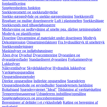
forplastificering
Sprøjteenhedens funktion
Snekkegeometri og snekkeudnyttelse
Snekke-gængedybde og snekke-gængestigning
Snekkeprofil
Brugbare og mulige doseringsveje
Luft i plastsmelten
Snekkeslitage
Snekkespids med tilbageløbsspærre
Misfarvning og nedbrydning af smelte pga. dårlige tætningsplader
Modtryk og plastificering
Dosering
Opvarmning af materialet under doseringen
Modtryk
Dekompression
Omsætningsfaktorer
Fra hydrauliktryk til smeltetryk
Snekkeomdrejninger
Maskindyser og indløbsbøsninger
Åben dyse
Dysehul
Dysecentrereing
Dyseanlæg og
dyseanlægsflader
Standardiseret dyseanlæg
Forkammerdyse
Lukkedyser
Nåleventilsdyse
Skydelukkedyse
Hydraulisk lukkedyse
Værktøjsopspænding
Opspændingsmetoder
Direkte opspænding
Indirekte opspænding
Spændejern
Opspændingsbolte og gevindhuller
Spændejernets hældning
Boltafstand
Spændesystemet "Ideal"
Tilslutning af værktøjskøling
Tempereringsaggregat
Udstøderens indstilling/opmåling
Sprøjtestøbeproces og procesberegninger
Beregninger af deltider i et cyklusforløb
Køling og beregning af
restkøletid