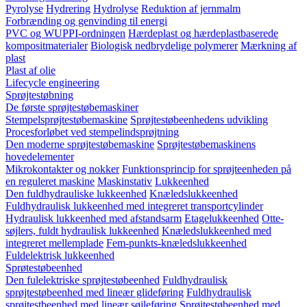
Pyrolyse
Hydrering
Hydrolyse
Reduktion af jernmalm
Forbrænding og genvinding til energi
PVC og WUPPI-ordningen
Hærdeplast og hærdeplastbaserede
kompositmaterialer
Biologisk nedbrydelige polymerer
Mærkning af
plast
Plast af olie
Lifecycle engineering
Sprøjtestøbning
De første sprøjtestøbemaskiner
Stempelsprøjtestøbemaskine
Sprøjtestøbeenhedens udvikling
Procesforløbet ved stempelindsprøjtning
Den moderne sprøjtestøbemaskine
Sprøjtestøbemaskinens
hovedelementer
Mikrokontakter og nokker
Funktionsprincip for sprøjteenheden på
en reguleret maskine
Maskinstativ
Lukkeenhed
Den fuldhydrauliske lukkeenhed
Knæledslukkeenhed
Fuldhydraulisk lukkeenhed med integreret transportcylinder
Hydraulisk lukkeenhed med afstandsarm
Etagelukkeenhed
Otte-
søjlers, fuldt hydraulisk lukkeenhed
Knæledslukkeenhed med
integreret mellemplade
Fem-punkts-knæledslukkeenhed
Fuldelektrisk lukkeenhed
Sprøtestøbeenhed
Den fulelektriske sprøjtestøbeenhed
Fuldhydraulisk
sprøjtestøbeenhed med lineær glideføring
Fuldhydraulisk
sprøjtestbeenhed med lineær søjleføring
Sprøjtestøbeenhed med