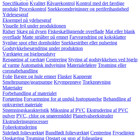
Specifikation
Kvalitet
Råvarekontrol
Kontrol med det færdige
produkt
Proceskontrol
Snekkeomdrejninger og periferihastighed
Ydelesesgraf
Eksempel på ydelsesgraf
Visuelle fejl under produktionen
Ridser
Skæg på dysen
Fiskeskællignende overflade
Mat eller blank
overflade
Matte striåber på emnet
Farveændring og koksklatter
Synlige spor efter dornholder
Snekkestriber eller pulsering
Godstykkelsesændring under produktion
Værktøjer og hjælpeudstyr
Rengøring af værktøj
Centrering
Styring af godstykkelsen ved hjælp
af varme
Automatisk indvejning
Materialefølere
Treatning eller
coronabehandling
Folie
Bægre og hule emner
Flasker
Kapperør
Smeltepumpe/gearpumpe
Krympeprøve
Trækprøvning
Materialer
Forbehandling af materialet
Fortørring
Forvarmning for at undgå fugtoptagelse
Behandling af
opkværnet materiale
Strømningskarakteristik
Miksning af PVC
Ekstrudering af PVC
pulver
PVC, chlor og smøremiddel
Planetvalseekstruder
Ekstruderingsprocesser
Folieekstrudering
Sidefødt folieværktøj
Bundfødt folieværktøj
Centrering
Fryselinjen
Opskæring
Treatning
Opstart og stop af folieanlæg