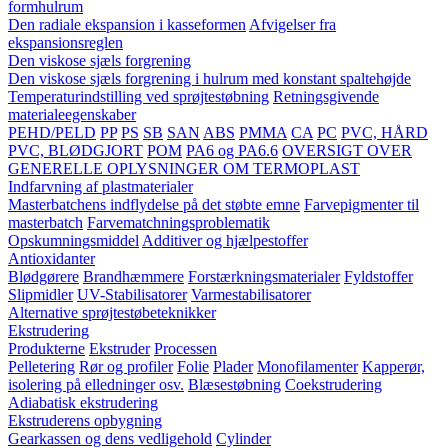
formhulrum
Den radiale ekspansion i kasseformen
Afvigelser fra
ekspansionsreglen
Den viskose sjæls forgrening
Den viskose sjæls forgrening i hulrum med konstant spaltehøjde
Temperaturindstilling ved sprøjtestøbning
Retningsgivende
materialeegenskaber
PEHD/PELD
PP
PS
SB
SAN
ABS
PMMA
CA
PC
PVC, HÅRD
PVC, BLØDGJORT
POM
PA6 og PA6.6
OVERSIGT OVER
GENERELLE OPLYSNINGER OM TERMOPLAST
Indfarvning af plastmaterialer
Masterbatchens indflydelse på det støbte emne
Farvepigmenter til
masterbatch
Farvematchningsproblematik
Opskumningsmiddel
Additiver og hjælpestoffer
Antioxidanter
Blødgørere
Brandhæmmere
Forstærkningsmaterialer
Fyldstoffer
Slipmidler
UV-Stabilisatorer
Varmestabilisatorer
Alternative sprøjtestøbeteknikker
Ekstrudering
Produkterne
Ekstruder
Processen
Pelletering
Rør og profiler
Folie
Plader
Monofilamenter
Kapperør,
isolering på elledninger osv.
Blæsestøbning
Coekstrudering
Adiabatisk ekstrudering
Ekstruderens opbygning
Gearkassen og dens vedligehold
Cylinder