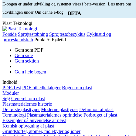
E-bogen er under udvikling og systemet vises i beta-version. Læs mere om
udviklingen under Om denne e-bog.
BETA
Plast Teknologi
Forside
Sprøjtestøbning
Sprøjtestøbecyklus
Cyklustid og
proceskendskab
Punkt 5: Køletid
Gem som PDF
Gem side
Gem sektion
Gem hele bogen
Indhold
PDF-Test
PDF billedkataloger
Bogen om plast
Moduler
Søg
Generelt om plast
Plastmaterialernes historie
De første plasttyper
Moderne plasttyper
Definition af plast
Terminologi
Plastmaterialernes oprindelse
Forbruget af plast
Eksempler på anvendelse af plast
Kemisk opbygning af plast
Grundstoffer, atomer, molekyler og ioner