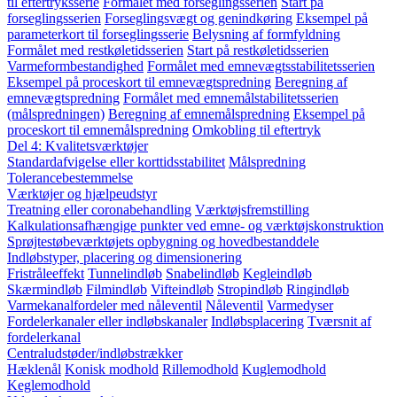
til eftertryksserie
Formålet med forseglingsserien
Start på
forseglingsserien
Forseglingsvægt og genindkøring
Eksempel på
parameterkort til forseglingsserie
Belysning af formfyldning
Formålet med restkøletidsserien
Start på restkøletidsserien
Varmeformbestandighed
Formålet med emnevægtsstabilitetsserien
Eksempel på proceskort til emnevægtspredning
Beregning af
emnevægtspredning
Formålet med emnemålstabilitetsserien
(målspredningen)
Beregning af emnemålspredning
Eksempel på
proceskort til emnemålspredning
Omkobling til eftertryk
Del 4: Kvalitetsværktøjer
Standardafvigelse eller korttidsstabilitet
Målspredning
Tolerancebestemmelse
Værktøjer og hjælpeudstyr
Treatning eller coronabehandling
Værktøjsfremstilling
Kalkulationsafhængige punkter ved emne- og værktøjskonstruktion
Sprøjtestøbeværktøjets opbygning og hovedbestanddele
Indløbstyper, placering og dimensionering
Fristråleeffekt
Tunnelindløb
Snabelindløb
Kegleindløb
Skærmindløb
Filmindløb
Vifteindløb
Stropindløb
Ringindløb
Varmekanalfordeler med nåleventil
Nåleventil
Varmedyser
Fordelerkanaler eller indløbskanaler
Indløbsplacering
Tværsnit af
fordelerkanal
Centraludstøder/indløbstrækker
Hæklenål
Konisk modhold
Rillemodhold
Kuglemodhold
Keglemodhold