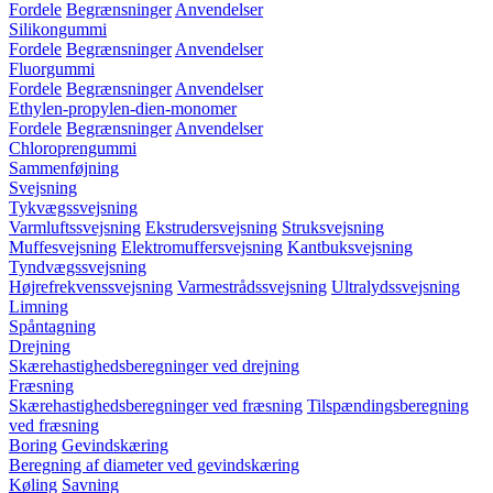
Fordele
Begrænsninger
Anvendelser
Silikongummi
Fordele
Begrænsninger
Anvendelser
Fluorgummi
Fordele
Begrænsninger
Anvendelser
Ethylen-propylen-dien-monomer
Fordele
Begrænsninger
Anvendelser
Chloroprengummi
Sammenføjning
Svejsning
Tykvægssvejsning
Varmluftssvejsning
Ekstrudersvejsning
Struksvejsning
Muffesvejsning
Elektromuffersvejsning
Kantbuksvejsning
Tyndvægssvejsning
Højrefrekvenssvejsning
Varmestrådssvejsning
Ultralydssvejsning
Limning
Spåntagning
Drejning
Skærehastighedsberegninger ved drejning
Fræsning
Skærehastighedsberegninger ved fræsning
Tilspændingsberegning
ved fræsning
Boring
Gevindskæring
Beregning af diameter ved gevindskæring
Køling
Savning