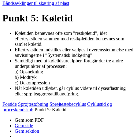
Båndsavklinger til skæring af plast
Punkt 5: Køletid
Køletiden benævnes ofte som ”restkøletid”, idet
eftertrykstiden sammen med restkøletiden benævnes som
samlet køletid.
Eftertrykstiden indstilles eller vælges i overensstemmelse med
anvisningerne i ”Systematisk indkøring”.
Samtidigt med at køletidsuret løber, foregår der tre andre
underpunkter af processen:
a) Opsnekning
b) Modtryk
c) Dekompression
Når køletiden udløber, går cyklus videre til dyseaflastning
eller sprøjte­aggregattilbageføring.
Forside
Sprøjtestøbning
Sprøjtestøbecyklus
Cyklustid og
proceskendskab
Punkt 5: Køletid
Gem som PDF
Gem side
Gem sektion