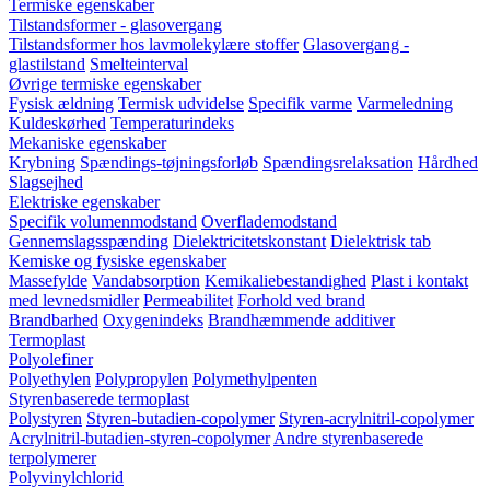
Termiske egenskaber
Tilstandsformer - glasovergang
Tilstandsformer hos lavmolekylære stoffer
Glasovergang -
glastilstand
Smelteinterval
Øvrige termiske egenskaber
Fysisk ældning
Termisk udvidelse
Specifik varme
Varmeledning
Kuldeskørhed
Temperaturindeks
Mekaniske egenskaber
Krybning
Spændings-tøjningsforløb
Spændingsrelaksation
Hårdhed
Slagsejhed
Elektriske egenskaber
Specifik volumenmodstand
Overflademodstand
Gennemslagsspænding
Dielektricitetskonstant
Dielektrisk tab
Kemiske og fysiske egenskaber
Massefylde
Vandabsorption
Kemikaliebestandighed
Plast i kontakt
med levnedsmidler
Permeabilitet
Forhold ved brand
Brandbarhed
Oxygenindeks
Brandhæmmende additiver
Termoplast
Polyolefiner
Polyethylen
Polypropylen
Polymethylpenten
Styrenbaserede termoplast
Polystyren
Styren-butadien-copolymer
Styren-acrylnitril-copolymer
Acrylnitril-butadien-styren-copolymer
Andre styrenbaserede
terpolymerer
Polyvinylchlorid