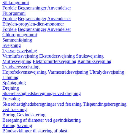
Silikongummi
Fordele
Begrænsninger
Anvendelser
Fluorgummi
Fordele
Begrænsninger
Anvendelser
Ethylen-propylen-dien-monomer
Fordele
Begrænsninger
Anvendelser
Chloroprengummi
Sammenføjning
Svejsning
Tykvægssvejsning
Varmluftssvejsning
Ekstrudersvejsning
Struksvejsning
Muffesvejsning
Elektromuffersvejsning
Kantbuksvejsning
Tyndvægssvejsning
Højrefrekvenssvejsning
Varmestrådssvejsning
Ultralydssvejsning
Limning
Spåntagning
Drejning
Skærehastighedsberegninger ved drejning
Fræsning
Skærehastighedsberegninger ved fræsning
Tilspændingsberegning
ved fræsning
Boring
Gevindskæring
Beregning af diameter ved gevindskæring
Køling
Savning
Båndsavklinger til skæring af plast