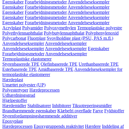
Egenskaber
Forarbejdningsmetoder
Anvendelseseksempler
Egenskaber
Forarbejdningsmetoder
Anvendelseseksempler
Egenskaber
Forarbejdningsmetoder
Anvendelseseksempler
Egenskaber
Forarbejdningsmetoder
Anvendelseseksempler
Egenskaber
Forarbejdningsmetoder
Anvendelseseksempler
Acrylplast
Polyamider
Polyoxymethylen
Termoplastiske polyestre
Polyethylennaphthalat
Polybutylennaphthalat
Polyphenylenoxid
Polycarbonat
Fluorplast
Svovlholdige plast (PSU, PAS m.fl.)
Anvendelseseksempler
Anvendelseseksempler
Anvendelseseksempler
Anvendelseseksempler
Egenskaber
Forarbejdningsmetoder
Anvendelseseksempler
Termoplastiske elastomerer
Styrenbaserede TPE
Olefinbaserede TPE
Urethanbaserede TPE
Esterbaserede TPE
Amidbaserede TPE
Anvendelseseksempler for
termoplastiske elastomerer
Hærdeplast
Umættet polyester (UP)
Polyestertyper
Hærdeprocessen
Udhærdningsgrad
Hjælpestoffer
Hærdemidler
Stabilisatorer
Inhibitorer
Tiksotreperingsmidler
Brandhæmmende egenskaber
Klæbefri overflade
Farve
Fyldstoffer
Styrenfordampningshæmmende additiver
Epoxyplast
Hærdeprocessen
Epoxygruppends reaktivitet
Hærdere
Inddeling af