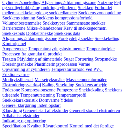
Cylinder-/zonekøling
Afgasnings-/afdampningszone
Notzone
Fejl
og vedligehold på og omkring cylinderen
Snekken
Forholdet
mellem snekkelængde og snekkediameter
Snekkens zoneopdeling
Snekkens stigning
Snekkens kompressionsforhold
Volumenbestemmelse
Snekketyper
Sammensatte snekker
Barrierezone
Mikse-/blandezoner
Krav til snekkegeometri
Snekkespids
Dobbeltsnekke
Snekkens data
Afgasnings-/afdampningszone
Forskydelig snekke
Snekkekøling
Kontrolpanel
Amperemeter
Temperaturstyringsinstrumenter
Temperaturføler
Processen fra granulat til produkt
Tragten
Påfyldning af råmateriale
Suger
Fortørring
Stropsnekke
Doseringssnekke
Plastificeringsprocessen
Varme
Opvarmning af cylinderen
Temperaturforhold ved PVC
Friktionsvarme
Modtryksfilter/-si
Massetryksmåler
Massetemperaturmåler
Ekstruderingsværktøj
Køling
Strækning
Snekkens arbejde
Fødezone
Kompressionszone
Pumpezone
Snekkekøling
Snekkens
udseende
Temperatursætning
Temperaturprofil
Snekkekarakteristik
Dornvarme
Ydelse
Generel klargøring inden opstart
Klargøring
Generel start af ekstruder
Generelt stop af ekstruderen
Adiabatisk ekstruder
Indkøring og optimering
Specifikation
Kvalitet
Råvarekontrol
Kontrol med det færdige