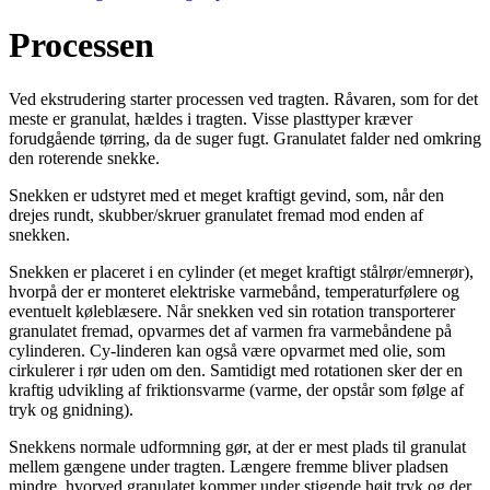
Processen
Ved ekstrudering starter processen ved tragten. Råvaren, som for det
meste er granulat, hældes i tragten. Visse plasttyper kræver
forudgående tørring, da de suger fugt. Granulatet falder ned omkring
den roterende snekke.
Snekken er udstyret med et meget kraftigt gevind, som, når den
drejes rundt, skubber/skruer granulatet fremad mod enden af
snekken.
Snekken er placeret i en cylinder (et meget kraftigt stålrør/emnerør),
hvorpå der er monteret elektriske varmebånd, temperaturfølere og
eventuelt køle­blæsere. Når snekken ved sin rotation transporterer
granulatet fremad, opvarmes det af varmen fra varmebåndene på
cylinderen. Cy-­linderen kan også være opvarmet med olie, som
cirkulerer i rør uden om den. Samtidigt med rotationen sker der en
kraftig udvikling af friktions­varme (varme, der opstår som følge af
tryk og gnidning).
Snekkens normale udformning gør, at der er mest plads til granulat
mellem gængene un­der tragten. Længere fremme bliver pladsen
mindre, hvorved granulatet kommer under stigende højt tryk og der