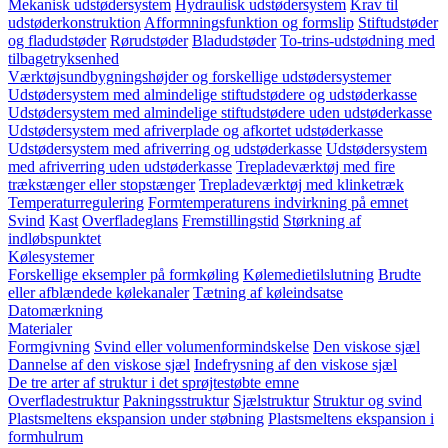
Mekanisk udstødersystem
Hydraulisk udstødersystem
Krav til
udstøderkonstruktion
Afformningsfunktion og formslip
Stiftudstøder
og fladudstøder
Rørudstøder
Bladudstøder
To-trins-udstødning med
tilbagetryksenhed
Værktøjsundbygningshøjder og forskellige udstødersystemer
Udstødersystem med almindelige stiftudstødere og udstøderkasse
Udstødersystem med almindelige stiftudstødere uden udstøderkasse
Udstødersystem med afriverplade og afkortet udstøderkasse
Udstødersystem med afriverring og udstøderkasse
Udstødersystem
med afriverring uden udstøderkasse
Trepladeværktøj med fire
trækstænger eller stopstænger
Trepladeværktøj med klinketræk
Temperaturregulering
Formtemperaturens indvirkning på emnet
Svind
Kast
Overfladeglans
Fremstillingstid
Størkning af
indløbspunktet
Kølesystemer
Forskellige eksempler på formkøling
Kølemedietilslutning
Brudte
eller afblændede kølekanaler
Tætning af køleindsatse
Datomærkning
Materialer
Formgivning
Svind eller volumenformindskelse
Den viskose sjæl
Dannelse af den viskose sjæl
Indefrysning af den viskose sjæl
De tre arter af struktur i det sprøjtestøbte emne
Overfladestruktur
Pakningsstruktur
Sjælstruktur
Struktur og svind
Plastsmeltens ekspansion under støbning
Plastsmeltens ekspansion i
formhulrum