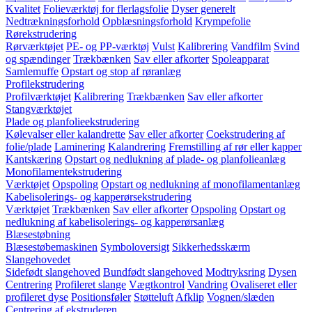
Kvalitet
Folieværktøj for flerlagsfolie
Dyser generelt
Nedtrækningsforhold
Opblæsningsforhold
Krympefolie
Rørekstrudering
Rørværktøjet
PE- og PP-værktøj
Vulst
Kalibrering
Vandfilm
Svind
og spændinger
Trækbænken
Sav eller afkorter
Spoleapparat
Samlemuffe
Opstart og stop af røranlæg
Profilekstrudering
Profilværktøjet
Kalibrering
Trækbænken
Sav eller afkorter
Stangværktøjet
Plade og planfolieekstrudering
Kølevalser eller kalandrette
Sav eller afkorter
Coekstrudering af
folie/plade
Laminering
Kalandrering
Fremstilling af rør eller kapper
Kantskæring
Opstart og nedlukning af plade- og planfolieanlæg
Monofilamentekstrudering
Værktøjet
Opspoling
Opstart og nedlukning af monofilamentanlæg
Kabelisolerings- og kapperørsekstrudering
Værktøjet
Trækbænken
Sav eller afkorter
Opspoling
Opstart og
nedlukning af kabelisolerings- og kapperørsanlæg
Blæsestøbning
Blæsestøbemaskinen
Symboloversigt
Sikkerhedsskærm
Slangehovedet
Sidefødt slangehoved
Bundfødt slangehoved
Modtryksring
Dysen
Centrering
Profileret slange
Vægtkontrol
Vandring
Ovaliseret eller
profileret dyse
Positionsføler
Støtteluft
Afklip
Vognen/slæden
Centrering af ekstruderen