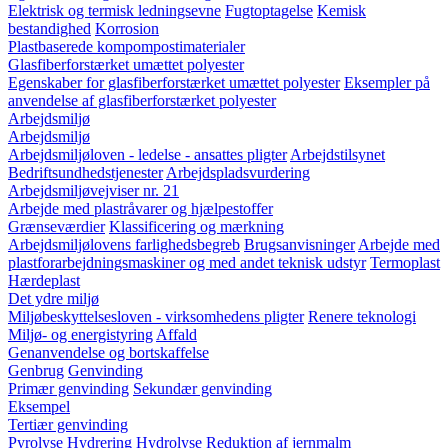
Elektrisk og termisk ledningsevne
Fugtoptagelse
Kemisk
bestandighed
Korrosion
Plastbaserede kompompostimaterialer
Glasfiberforstærket umættet polyester
Egenskaber for glasfiberforstærket umættet polyester
Eksempler på
anvendelse af glasfiberforstærket polyester
Arbejdsmiljø
Arbejdsmiljø
Arbejdsmiljøloven - ledelse - ansattes pligter
Arbejdstilsynet
Bedriftsundhedstjenester
Arbejdspladsvurdering
Arbejdsmiljøvejviser nr. 21
Arbejde med plastråvarer og hjælpestoffer
Grænseværdier
Klassificering og mærkning
Arbejdsmiljølovens farlighedsbegreb
Brugsanvisninger
Arbejde med
plastforarbejdningsmaskiner og med andet teknisk udstyr
Termoplast
Hærdeplast
Det ydre miljø
Miljøbeskyttelsesloven - virksomhedens pligter
Renere teknologi
Miljø- og energistyring
Affald
Genanvendelse og bortskaffelse
Genbrug
Genvinding
Primær genvinding
Sekundær genvinding
Eksempel
Tertiær genvinding
Pyrolyse
Hydrering
Hydrolyse
Reduktion af jernmalm