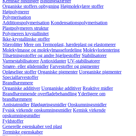
Kemiske bindinger
Bindingskræfter
Organiske stoffers opbygning
Højmolekylære stoffer
Højpolymerer
Polymerisation
Additionspolymerisation
Kondensationspolymerisation
Plastpolymerers struktur
Polymerers krystallinitet
Ikke-krystallinske stoffer
Sfærolitter
Mere om Termoplast, hærdeplast og elastomerer
Molekylmasse og molekylmassefordeling
Molekylorientering
Tilsætningsstoffer og andre hjælpestoffer
Stabilisatorer
Varmestabilisatorer
Antioxidanter
UV-stabilisatorer
Smøre- eller glidemidler
Farvestoffer og pigmenter
Opløselige stoffer
Organiske pigmenter
Uorganiske pigmenter
Specialfarvestoffer
Brandhæmmere
Organiske additiver
Uorganiske additiver
Reaktive midler
Brandhæmmende overfladebehandling
Yderligere om
brandhæmmere
Antistatmidler
Blødgøringsmidler
Opskumningsmidler
Fysisk virkende opskumningsmidler
Kemisk virkende
opskumningsmidler
Fyldstoffer
Generelle egenskaber ved plast
Termiske egenskaber