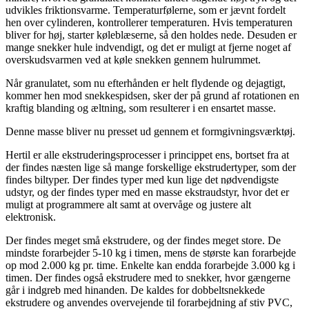
udvikles friktionsvarme. Temperatur­fø­lerne, som er jævnt fordelt
hen over cylinderen, kontrollerer temperaturen. Hvis temperaturen
bliver for høj, starter køle­blæserne, så den holdes nede. Des­uden er
mange snekker hule indvendigt, og det er muligt at fjerne noget af
overskudsvarmen ved at køle snekken gennem hulrummet.
Når granulatet, som nu efterhånden er helt flydende og dejagtigt,
kommer hen mod snekkespidsen, sker der på grund af rotationen en
kraftig blanding og æltning, som resulterer i en ensartet masse.
Denne masse bliver nu presset ud gennem et formgivningsværktøj.
Hertil er alle ekstruderingsprocesser i princippet ens, bortset fra at
der findes næsten lige så mange forskellige ekstrudertyper, som der
findes biltyper. Der findes typer med kun lige det nødvendigste
udstyr, og der findes typer med en masse ekstraudstyr, hvor det er
muligt at programmere alt samt at overvåge og justere alt
elektronisk.
Der findes meget små ekstrudere, og der findes meget store. De
mindste forarbejder 5-10 kg i timen, mens de største kan forarbejde
op mod 2.000 kg pr. time. Enkelte kan endda forarbejde 3.000 kg i
timen. Der findes også ekstrudere med to snekker, hvor gængerne
går i indgreb med hinanden. De kaldes for dobbeltsnekkede
ekstrudere og anvendes overvejende til forarbejdning af stiv PVC,