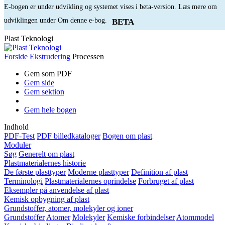
E-bogen er under udvikling og systemet vises i beta-version. Læs mere om
udviklingen under Om denne e-bog.
BETA
Plast Teknologi
Forside
Ekstrudering
Processen
Gem som PDF
Gem side
Gem sektion
Gem hele bogen
Indhold
PDF-Test
PDF billedkataloger
Bogen om plast
Moduler
Søg
Generelt om plast
Plastmaterialernes historie
De første plasttyper
Moderne plasttyper
Definition af plast
Terminologi
Plastmaterialernes oprindelse
Forbruget af plast
Eksempler på anvendelse af plast
Kemisk opbygning af plast
Grundstoffer, atomer, molekyler og ioner
Grundstoffer
Atomer
Molekyler
Kemiske forbindelser
Atommodel