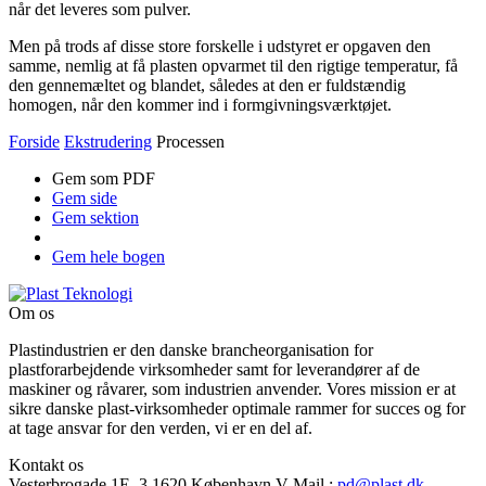
når det leveres som pulver.
Men på trods af disse store forskelle i udstyret er opgaven den
samme, nemlig at få plasten opvarmet til den rigtige temperatur, få
den gennem­æltet og blandet, således at den er fuldstændig
homogen, når den kommer ind i formgivningsværktøjet.
Forside
Ekstrudering
Processen
Gem som PDF
Gem side
Gem sektion
Gem hele bogen
Om os
Plastindustrien er den danske brancheorganisation for
plastforarbejdende virksomheder samt for leverandører af de
maskiner og råvarer, som industrien anvender. Vores mission er at
sikre danske plast-virksomheder optimale rammer for succes og for
at tage ansvar for den verden, vi er en del af.
Kontakt os
Vesterbrogade 1E, 3
1620 København V
Mail
:
pd@plast.dk