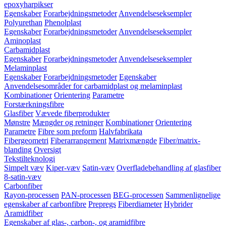
epoxyharpikser
Egenskaber
Forarbejdningsmetoder
Anvendelseseksempler
Polyurethan
Phenolplast
Egenskaber
Forarbejdningsmetoder
Anvendelseseksempler
Aminoplast
Carbamidplast
Egenskaber
Forarbejdningsmetoder
Anvendelseseksempler
Melaminplast
Egenskaber
Forarbejdningsmetoder
Egenskaber
Anvendelsesområder for carbamidplast og melaminplast
Kombinationer
Orientering
Parametre
Forstærkningsfibre
Glasfiber
Vævede fiberprodukter
Mønstre
Mængder og retninger
Kombinationer
Orientering
Parametre
Fibre som preform
Halvfabrikata
Fibergeometri
Fiberarrangement
Matrixmængde
Fiber/matrix-
blanding
Oversigt
Tekstilteknologi
Simpelt væv
Kiper-væv
Satin-væv
Overfladebehandling af glasfiber
8-satin-væv
Carbonfiber
Rayon-processen
PAN-processen
BEG-processen
Sammenlignelige
egenskaber af carbonfibre
Prepregs
Fiberdiameter
Hybrider
Aramidfiber
Egenskaber af glas-, carbon-, og aramidfibre