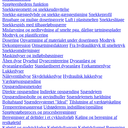
Sprøjteenhedens funktion
Snekkegeometri og snekkeudnyttelse
Snekke-gængedybde og snekke-gængestigning
Snekkeprofil
Brugbare og mulige doseringsveje
Luft i plastsmelten
Snekkeslitage
Snekkespids med tilbageløbsspærre
Misfarvning og nedbrydning af smelte pga. dårlige tætningsplader
Modtryk og plastificering
Dosering
Opvarmning af materialet under doseringen
Modtryk
Dekompression
Omsætningsfaktorer
Fra hydrauliktryk til smeltetryk
Snekkeomdrejninger
Maskindyser og indløbsbøsninger
Åben dyse
Dysehul
Dysecentrereing
Dyseanlæg og
dyseanlægsflader
Standardiseret dyseanlæg
Forkammerdyse
Lukkedyser
Nåleventilsdyse
Skydelukkedyse
Hydraulisk lukkedyse
Værktøjsopspænding
Opspændingsmetoder
Direkte opspænding
Indirekte opspænding
Spændejern
Opspændingsbolte og gevindhuller
Spændejernets hældning
Boltafstand
Spændesystemet "Ideal"
Tilslutning af værktøjskøling
Tempereringsaggregat
Udstøderens indstilling/opmåling
Sprøjtestøbeproces og procesberegninger
Beregninger af deltider i et cyklusforløb
Køling og beregning af
restkøletid
Køletid og godstykkelse
Køletidsdiagram
Køletidsformel
Beregning