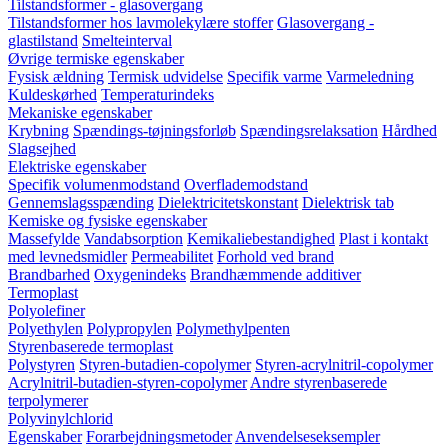
Tilstandsformer - glasovergang
Tilstandsformer hos lavmolekylære stoffer
Glasovergang -
glastilstand
Smelteinterval
Øvrige termiske egenskaber
Fysisk ældning
Termisk udvidelse
Specifik varme
Varmeledning
Kuldeskørhed
Temperaturindeks
Mekaniske egenskaber
Krybning
Spændings-tøjningsforløb
Spændingsrelaksation
Hårdhed
Slagsejhed
Elektriske egenskaber
Specifik volumenmodstand
Overflademodstand
Gennemslagsspænding
Dielektricitetskonstant
Dielektrisk tab
Kemiske og fysiske egenskaber
Massefylde
Vandabsorption
Kemikaliebestandighed
Plast i kontakt
med levnedsmidler
Permeabilitet
Forhold ved brand
Brandbarhed
Oxygenindeks
Brandhæmmende additiver
Termoplast
Polyolefiner
Polyethylen
Polypropylen
Polymethylpenten
Styrenbaserede termoplast
Polystyren
Styren-butadien-copolymer
Styren-acrylnitril-copolymer
Acrylnitril-butadien-styren-copolymer
Andre styrenbaserede
terpolymerer
Polyvinylchlorid
Egenskaber
Forarbejdningsmetoder
Anvendelseseksempler