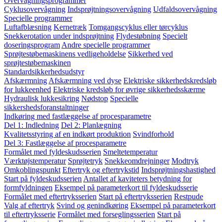
Overvågningsprogrammer
Cyklusovervågning
Indsprøjtningsovervågning
Udfaldsovervågning
Specielle programmer
Luftafblæsning
Kernetræk
Tomgangscyklus eller tørcyklus
Snekkerotation under indsprøjtning
Flydestøbning
Specielt
doseringsprogram
Andre specielle programmer
Sprøjtestøbemaskinens vedligeholdelse
Sikkerhed ved
sprøjtestøbemaskinen
Standardsikkerhedsudstyr
Afskærmning
Afskærmning ved dyse
Elektriske sikkerhedskredsløb
for lukkeenhed
Elektriske kredsløb for øvrige sikkerhedsskærme
Hydraulisk lukkesikring
Nødstop
Specielle
sikkershedsforanstaltninger
Indkøring med fastlæggelse af procesparametre
Del 1: Indledning
Del 2: Planlægning
Kvalitetsstyring af en indkørt produktion
Svindforhold
Del 3: Fastlæggelse af procesparametre
Formålet med fyldeskudsserien
Smeltetemperatur
Værktøjstemperatur
Sprøjtetryk
Snekkeomdrejninger
Modtryk
Omkoblingspunkt
Eftertryk og eftertrykstid
Indsprøjtningshastighed
Start på fyldeskudsserien
Antallet af kaviteters betydning for
formfyldningen
Eksempel på parameterkort til fyldeskudsserie
Formålet med eftertryksserien
Start på eftertryksserien
Restpude
Valg af eftertryk
Svind og genindkøring
Eksempel på parameterkort
til eftertryksserie
Formålet med forseglingsserien
Start på