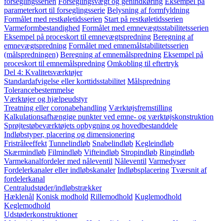
forseglingsserien
Forseglingsvægt og genindkøring
Eksempel på
parameterkort til forseglingsserie
Belysning af formfyldning
Formålet med restkøletidsserien
Start på restkøletidsserien
Varmeformbestandighed
Formålet med emnevægtsstabilitetsserien
Eksempel på proceskort til emnevægtspredning
Beregning af
emnevægtspredning
Formålet med emnemålstabilitetsserien
(målspredningen)
Beregning af emnemålspredning
Eksempel på
proceskort til emnemålspredning
Omkobling til eftertryk
Del 4: Kvalitetsværktøjer
Standardafvigelse eller korttidsstabilitet
Målspredning
Tolerancebestemmelse
Værktøjer og hjælpeudstyr
Treatning eller coronabehandling
Værktøjsfremstilling
Kalkulationsafhængige punkter ved emne- og værktøjskonstruktion
Sprøjtestøbeværktøjets opbygning og hovedbestanddele
Indløbstyper, placering og dimensionering
Fristråleeffekt
Tunnelindløb
Snabelindløb
Kegleindløb
Skærmindløb
Filmindløb
Vifteindløb
Stropindløb
Ringindløb
Varmekanalfordeler med nåleventil
Nåleventil
Varmedyser
Fordelerkanaler eller indløbskanaler
Indløbsplacering
Tværsnit af
fordelerkanal
Centraludstøder/indløbstrækker
Hæklenål
Konisk modhold
Rillemodhold
Kuglemodhold
Keglemodhold
Udstøderkonstruktioner