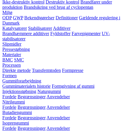
Ikke-destruktiv kontrol
Destruktiv kontrol
Brandfarer under
produktion
Brandsikring ved brug af cyclopentan
Miljø
ODP
GWP
Bekendtgørelser
Definitioner
Gældende regulering i
Danmark
Katalysatorer
Stabilisatorer
Additiver
Brandhæmmere additiver
Fyldstoffer
Farvepigmenter
UV-
stabilisatorer
Slipmidler
Pressestøbning
Materialer
BMC
SMC
Processen
Direkte metode
Transfermtoden
Formpresse
Formen
Gummiforarbejdning
Gummimaterialets historie
Formgivning af gummi
Injektionsstøbning
Naturgummi
Fordele
Begrænsninger
Anvendelser
Nitrilgummi
Fordele
Begrænsninger
Anvendelser
Butadiengummi
Fordele
Begrænsninger
Anvendelser
Isoprengummi
Fordele
Begrænsninger
Anvendelser