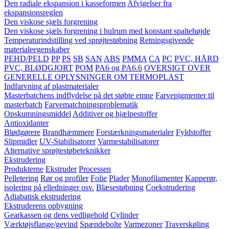
Den radiale ekspansion i kasseformen
Afvigelser fra
ekspansionsreglen
Den viskose sjæls forgrening
Den viskose sjæls forgrening i hulrum med konstant spaltehøjde
Temperaturindstilling ved sprøjtestøbning
Retningsgivende
materialeegenskaber
PEHD/PELD
PP
PS
SB
SAN
ABS
PMMA
CA
PC
PVC, HÅRD
PVC, BLØDGJORT
POM
PA6 og PA6.6
OVERSIGT OVER
GENERELLE OPLYSNINGER OM TERMOPLAST
Indfarvning af plastmaterialer
Masterbatchens indflydelse på det støbte emne
Farvepigmenter til
masterbatch
Farvematchningsproblematik
Opskumningsmiddel
Additiver og hjælpestoffer
Antioxidanter
Blødgørere
Brandhæmmere
Forstærkningsmaterialer
Fyldstoffer
Slipmidler
UV-Stabilisatorer
Varmestabilisatorer
Alternative sprøjtestøbeteknikker
Ekstrudering
Produkterne
Ekstruder
Processen
Pelletering
Rør og profiler
Folie
Plader
Monofilamenter
Kapperør,
isolering på elledninger osv.
Blæsestøbning
Coekstrudering
Adiabatisk ekstrudering
Ekstruderens opbygning
Gearkassen og dens vedligehold
Cylinder
Værktøjsflange/gevind
Spændebolte
Varmezoner
Traverskøling