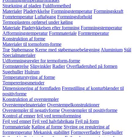
Formningstemperaturområdet
Strækning af pladen
Fuldformethed
Materialer
Pladetykkelse
Formningstemperatur
Formningskraft
Fomrtemperatur
Luftafgang
Formningsforhold
Termoplastens opførsel under køling
Materiale
Pladetykkelsen efter formning
Formningstemperatur
Afformningstemperatur
Formmateriale
Formtemperatur
Konstruktion af forme
Materialer til tormoform-forme
Træ
Støbemasse
Kerne med støbemassebelægning
Aluminium
Stål
Specialmaterialer
Udformningsregler for termoform-forme
Formstørrelse
Slipvinkler
Radier
Overfladeruhed på formen
Sugehuller
Hulrum
Temperaturstyring af forme
Tempereringsmetoder
Dimensionering af formfladen
Fremstilling af konturblænder til
positivforme
Konstruktion af overstempler
Overstempelmaterialer
Overstempelkonstruktioner
Overstempler til negativforme
Overstempler til positivforme
Kontrol af emner
fejl ved termoformning
Fejl ved emnet
Fejl ved halvfabrikata
Fejl på form
Formmateriale
Køling af forme
Styring og regulering af
formtemperatur
Mekanisk stabilitet
Formoverflader
Sugehuller