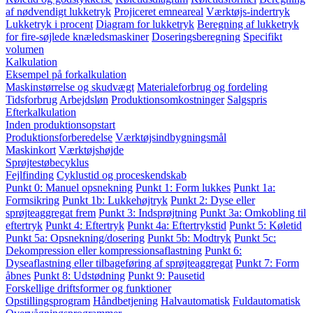
af nødvendigt lukketryk
Projiceret emneareal
Værktøjs-indertryk
Lukketryk i procent
Diagram for lukketryk
Beregning af lukketryk
for fire-søjlede knæledsmaskiner
Doseringsberegning
Specifikt
volumen
Kalkulation
Eksempel på forkalkulation
Maskinstørrelse og skudvægt
Materialeforbrug og fordeling
Tidsforbrug
Arbejdsløn
Produktionsomkostninger
Salgspris
Efterkalkulation
Inden produktionsopstart
Produktionsforberedelse
Værktøjsindbygningsmål
Maskinkort
Værktøjshøjde
Sprøjtestøbecyklus
Fejlfinding
Cyklustid og proceskendskab
Punkt 0: Manuel opsnekning
Punkt 1: Form lukkes
Punkt 1a:
Formsikring
Punkt 1b: Lukkehøjtryk
Punkt 2: Dyse eller
sprøjteaggregat frem
Punkt 3: Indsprøjtning
Punkt 3a: Omkobling til
eftertryk
Punkt 4: Eftertryk
Punkt 4a: Eftertrykstid
Punkt 5: Køletid
Punkt 5a: Opsnekning/dosering
Punkt 5b: Modtryk
Punkt 5c:
Dekompression eller kompressionsaflastning
Punkt 6:
Dyseaflastning eller tilbageføring af sprøjteaggregat
Punkt 7: Form
åbnes
Punkt 8: Udstødning
Punkt 9: Pausetid
Forskellige driftsformer og funktioner
Opstillingsprogram
Håndbetjening
Halvautomatisk
Fuldautomatisk