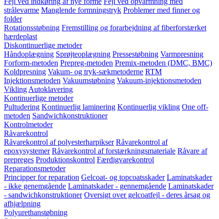
Fejl ved indkøring af nye forme
Fejl ved opvarmning med
strålevarme
Manglende formningstryk
Problemer med finner og
folder
Rotationsstøbning
Fremstilling og forarbejdning af fiberforstærket
hærdeplast
Diskontinuerlige metoder
Håndoplægning
Sprøjteoplægning
Pressestøbning
Varmpresning
Forform-metoden
Prepreg-metoden
Premix-metoden (DMC, BMC)
Koldpresning
Vakum- og tryk-sækmetoderne
RTM
Injektionsmetoden
Vakuumstøbning
Vakuum-injektionsmetoden
Vikling
Autoklavering
Kontinuerlige metoder
Pultudering
Kontinuerlig laminering
Kontinuerlig vikling
One off-
metoden
Sandwichkonstruktioner
Kontrolmetoder
Råvarekontrol
Råvarekontrol af polyesterharpikser
Råvarekontrol af
epoxysystemer
Råvarekontrol af forstærkningsmateriale
Råvare af
prepreges
Produktionskontrol
Færdigvarekontrol
Reparationsmetoder
Principper for reparation
Gelcoat- og topcoatsskader
Laminatskader
- ikke genemgående
Laminatskader - gennemgående
Laminatskader
- sandwichkonstruktioner
Oversigt over gelcoatfejl - deres årsag og
afhjælpning
Polyurethanstøbning