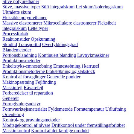
Stive polyurethaner
Stive, massive typer
Stift integralskum
Let skum/isoleringsskum
Ultralette skum
Fleksible polyurethaner
Massive elastromerer
Mikrocellulære elastromerer
Fleksibelt
integralskum
Lette typer
Processforløb
Reaktionstider
Opskumning
Skudtid
Transporttid
Overfyldningsgrad
Blandemetoder
Portionsblandning
Kontinuert blanding
Lavtrykmaskiner
Produktionsmetoder
Enkeltstyks-emnestøbning
Emnestøbning i karrusel
Produktionsmetoderne blokstøbning og slabstock
Kontrol af forseglinger
Generelle punkter
Makinopsætning
Fejlfinding
Maskinfejl
Råvarefejl
Forberedelser til reparation
Generelt
Formgivningsudstyr
Formværktøjsmaterialet
Fyldemetode
Formtemperatur
Udluftning
Orientering
Kontrol- og prøvningsmetoder
Modtagekontrol af råvare
Driftkontrol under fremstillingsforløbet
Maskinkontrol
Kontrol af det færdige produkt