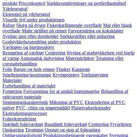
produkt
Proceskontrol
Snekkeomdrejninger og periferihastighed
Ydelesesgraf
Eksempel på ydelsesgraf
Visuelle fejl under produktionen
Ridser
Skæg på dysen
Fiskeskællignende overflade
Mat eller blank
overflade
Matte striåber på emnet
Farveændring og koksklatter
Synlige spor efter dornholder
Snekkestriber eller pulsering
Godstykkelsesændring under produktion
Værktøjer og hjælpeudstyr
Rengøring af værktøj
Centrering
Styring af godstykkelsen ved hjælp
af varme
Automatisk indvejning
Materialefølere
Treatning eller
coronabehandling
Folie
Bægre og hule emner
Flasker
Kapperør
Smeltepumpe/gearpumpe
Krympeprøve
Trækprøvning
Materialer
Forbehandling af materialet
Fortørring
Forvarmning for at undgå fugtoptagelse
Behandling af
opkværnet materiale
Strømningskarakteristik
Miksning af PVC
Ekstrudering af PVC
pulver
PVC, chlor og smøremiddel
Planetvalseekstruder
Ekstruderingsprocesser
Folieekstrudering
Sidefødt folieværktøj
Bundfødt folieværktøj
Centrering
Fryselinjen
Opskæring
Treatning
Opstart og stop af folieanlæg
Opblæsningsforhold
Produktionsbetingede egenskaber
Svejsning