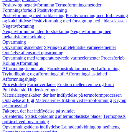
Positiv- og negativformning
Termoformningsmetoder
Formningsforhold
Positivformning
Positivformning med forblæsning
Positivformning med forblæsning
og køleluftdyse
Positivformning med forsugning ned i blæsekassen
Negativformning
Negativformning uden forstrækning
Negativformning med
mekanisk forstrækning
Opvarmning
Opvarmningsmetoder
Styringen af elektriske varmeelementer
Opnåelse af ensartet opvarmning
Opvarmning med temperaturstyrede varmeelementer
Procesforløb
Køling
Afformning
Afformningstemperatur
Formkonstruktion med god afformning
Trykudligning og afformningsluft
Afformningshastighed
Afformningshjælp
Procesforløb
Formoverflader
Friktion mellem emne og form
Praktiske råd
Underskæringer
Materialeegenskaber, der har indflydelse på termoformprocessen
Optagelse af fugt
Materialernes friktion ved termoformning
Krymp
og formsvind
Faktorer, der har indflydelse på svindet
Orientering
Statisk opladning af termoplastiske plader
Termoplasts
opførsel ved opvarmning
Opvarmningstidens indflydelse
Længdeudvidning og nedhæng