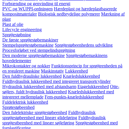
Forbrænding og genvinding til energi
PVC og WUPPI-ordningen
Hærdeplast og hærdeplastbaserede
kompositmaterialer
Biologisk nedbrydelige polymerer
Mærkning af
plast
Plast af olie
Lifecycle engineering
Sprøjtestøbning
De første sprøjtestøbemaskiner
Stempelsprøjtestøbemaskine
Sprøjtestøbeenhedens udvikling
Procesforløbet ved stempelindsprøjtning
Den moderne sprøjtestøbemaskine
Sprøjtestøbemaskinens
hovedelementer
Mikrokontakter og nokker
Funktionsprincip for sprøjteenheden på
en reguleret maskine
Maskinstativ
Lukkeenhed
Den fuldhydrauliske lukkeenhed
Knæledslukkeenhed
Fuldhydraulisk lukkeenhed med integreret transportcylinder
Hydraulisk lukkeenhed med afstandsarm
Etagelukkeenhed
Otte-
søjlers, fuldt hydraulisk lukkeenhed
Knæledslukkeenhed med
integreret mellemplade
Fem-punkts-knæledslukkeenhed
Fuldelektrisk lukkeenhed
Sprøtestøbeenhed
Den fulelektriske sprøjtestøbeenhed
Fuldhydraulisk
sprøjtestøbeenhed med lineær glideføring
Fuldhydraulisk
sprøjtestbeenhed med lineær søjleføring
Sprøjtestøbeenhed med
forplastificering