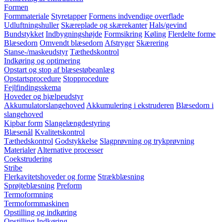
Formen
Formmateriale
Styretapper
Formens indvendige overflade
Udluftningshuller
Skæreplade og skærekanter
Hals/gevind
Bundstykket
Indbygningshøjde
Formsikring
Køling
Flerdelte forme
Blæsedorn
Omvendt blæsedorn
Afstryger
Skærering
Stanse-/maskeudstyr
Tæthedskontrol
Indkøring og optimering
Opstart og stop af blæsestøbeanlæg
Opstartsprocedure
Stopprocedure
Fejlfindingsskema
Hoveder og hjælpeudstyr
Akkumulatorslangehoved
Akkumulering i ekstruderen
Blæsedorn i
slangehoved
Kipbar form
Slangelængdestyring
Blæsenål
Kvalitetskontrol
Tæthedskontrol
Godstykkelse
Slagprøvning og trykprøvning
Materialer
Alternative processer
Coekstrudering
Stribe
Flerkavitetshoveder og forme
Strækblæsning
Sprøjteblæsning
Preform
Termoformning
Termoformmaskinen
Opstilling og indkøring
Opstilling
Indkøring