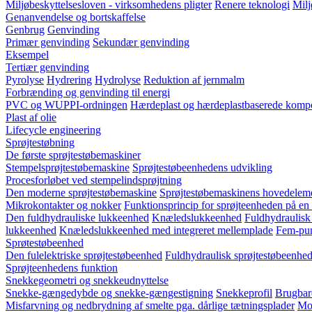
Miljøbeskyttelsesloven - virksomhedens pligter
Renere teknologi
Milj
Genanvendelse og bortskaffelse
Genbrug
Genvinding
Primær genvinding
Sekundær genvinding
Eksempel
Tertiær genvinding
Pyrolyse
Hydrering
Hydrolyse
Reduktion af jernmalm
Forbrænding og genvinding til energi
PVC og WUPPI-ordningen
Hærdeplast og hærdeplastbaserede kompo
Plast af olie
Lifecycle engineering
Sprøjtestøbning
De første sprøjtestøbemaskiner
Stempelsprøjtestøbemaskine
Sprøjtestøbeenhedens udvikling
Procesforløbet ved stempelindsprøjtning
Den moderne sprøjtestøbemaskine
Sprøjtestøbemaskinens hovedelem
Mikrokontakter og nokker
Funktionsprincip for sprøjteenheden på en
Den fuldhydrauliske lukkeenhed
Knæledslukkeenhed
Fuldhydraulisk
lukkeenhed
Knæledslukkeenhed med integreret mellemplade
Fem-pun
Sprøtestøbeenhed
Den fulelektriske sprøjtestøbeenhed
Fuldhydraulisk sprøjtestøbeenhed
Sprøjteenhedens funktion
Snekkegeometri og snekkeudnyttelse
Snekke-gængedybde og snekke-gængestigning
Snekkeprofil
Brugbar
Misfarvning og nedbrydning af smelte pga. dårlige tætningsplader
Mod