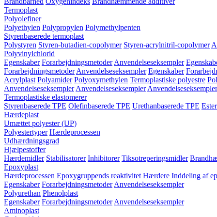
Brandbarhed
Oxygenindeks
Brandhæmmende additiver
Termoplast
Polyolefiner
Polyethylen
Polypropylen
Polymethylpenten
Styrenbaserede termoplast
Polystyren
Styren-butadien-copolymer
Styren-acrylnitril-copolymer
A
Polyvinylchlorid
Egenskaber
Forarbejdningsmetoder
Anvendelseseksempler
Egenskab
Forarbejdningsmetoder
Anvendelseseksempler
Egenskaber
Forarbejd
Acrylplast
Polyamider
Polyoxymethylen
Termoplastiske polyestre
Pol
Anvendelseseksempler
Anvendelseseksempler
Anvendelseseksemple
Termoplastiske elastomerer
Styrenbaserede TPE
Olefinbaserede TPE
Urethanbaserede TPE
Este
Hærdeplast
Umættet polyester (UP)
Polyestertyper
Hærdeprocessen
Udhærdningsgrad
Hjælpestoffer
Hærdemidler
Stabilisatorer
Inhibitorer
Tiksotreperingsmidler
Brandhæ
Epoxyplast
Hærdeprocessen
Epoxygruppends reaktivitet
Hærdere
Inddeling af e
Egenskaber
Forarbejdningsmetoder
Anvendelseseksempler
Polyurethan
Phenolplast
Egenskaber
Forarbejdningsmetoder
Anvendelseseksempler
Aminoplast