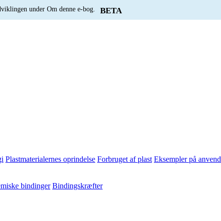
udviklingen under Om denne e-bog.
BETA
i
Plastmaterialernes oprindelse
Forbruget af plast
Eksempler på anvende
miske bindinger
Bindingskræfter