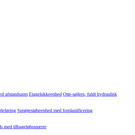
ed afstandsarm
Etagelukkeenhed
Otte-søjlers, fuldt hydraulisk
jleføring
Sprøjtestøbeenhed med forplastificering
s med tilbageløbsspærre