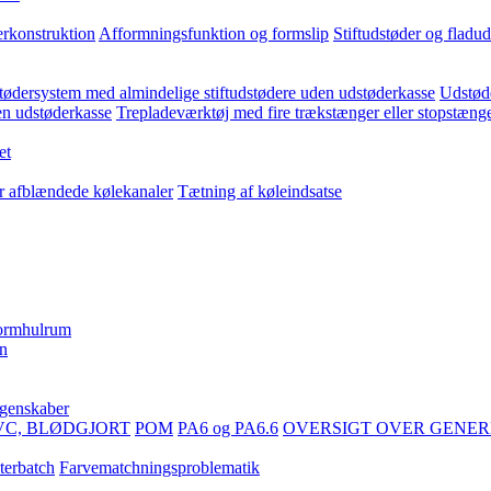
erkonstruktion
Afformningsfunktion og formslip
Stiftudstøder og fladu
ødersystem med almindelige stiftudstødere uden udstøderkasse
Udstøde
en udstøderkasse
Trepladeværktøj med fire trækstænger eller stopstæng
et
er afblændede kølekanaler
Tætning af køleindsatse
formhulrum
en
egenskaber
VC, BLØDGJORT
POM
PA6 og PA6.6
OVERSIGT OVER GENER
terbatch
Farvematchningsproblematik