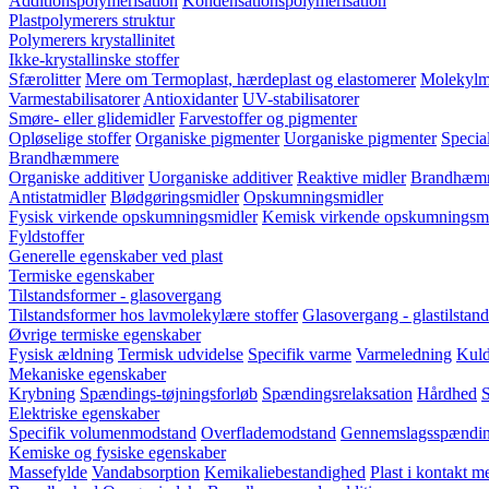
Additionspolymerisation
Kondensationspolymerisation
Plastpolymerers struktur
Polymerers krystallinitet
Ikke-krystallinske stoffer
Sfærolitter
Mere om Termoplast, hærdeplast og elastomerer
Molekylm
Varmestabilisatorer
Antioxidanter
UV-stabilisatorer
Smøre- eller glidemidler
Farvestoffer og pigmenter
Opløselige stoffer
Organiske pigmenter
Uorganiske pigmenter
Special
Brandhæmmere
Organiske additiver
Uorganiske additiver
Reaktive midler
Brandhæmm
Antistatmidler
Blødgøringsmidler
Opskumningsmidler
Fysisk virkende opskumningsmidler
Kemisk virkende opskumningsmi
Fyldstoffer
Generelle egenskaber ved plast
Termiske egenskaber
Tilstandsformer - glasovergang
Tilstandsformer hos lavmolekylære stoffer
Glasovergang - glastilstand
Øvrige termiske egenskaber
Fysisk ældning
Termisk udvidelse
Specifik varme
Varmeledning
Kuld
Mekaniske egenskaber
Krybning
Spændings-tøjningsforløb
Spændingsrelaksation
Hårdhed
S
Elektriske egenskaber
Specifik volumenmodstand
Overflademodstand
Gennemslagsspændi
Kemiske og fysiske egenskaber
Massefylde
Vandabsorption
Kemikaliebestandighed
Plast i kontakt 