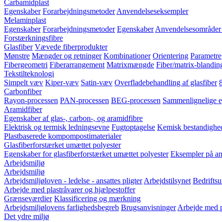
Carbamidplast
Egenskaber
Forarbejdningsmetoder
Anvendelseseksempler
Melaminplast
Egenskaber
Forarbejdningsmetoder
Egenskaber
Anvendelsesområder 
Forstærkningsfibre
Glasfiber
Vævede fiberprodukter
Mønstre
Mængder og retninger
Kombinationer
Orientering
Parametre
Fibergeometri
Fiberarrangement
Matrixmængde
Fiber/matrix-blandin
Tekstilteknologi
Simpelt væv
Kiper-væv
Satin-væv
Overfladebehandling af glasfiber
Carbonfiber
Rayon-processen
PAN-processen
BEG-processen
Sammenlignelige e
Aramidfiber
Egenskaber af glas-, carbon-, og aramidfibre
Elektrisk og termisk ledningsevne
Fugtoptagelse
Kemisk bestandighe
Plastbaserede kompompostimaterialer
Glasfiberforstærket umættet polyester
Egenskaber for glasfiberforstærket umættet polyester
Eksempler på anv
Arbejdsmiljø
Arbejdsmiljø
Arbejdsmiljøloven - ledelse - ansattes pligter
Arbejdstilsynet
Bedriftsu
Arbejde med plastråvarer og hjælpestoffer
Grænseværdier
Klassificering og mærkning
Arbejdsmiljølovens farlighedsbegreb
Brugsanvisninger
Arbejde med p
Det ydre miljø