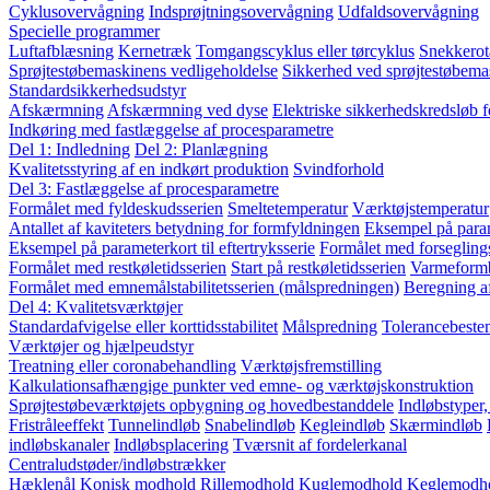
Cyklusovervågning
Indsprøjtningsovervågning
Udfaldsovervågning
Specielle programmer
Luftafblæsning
Kernetræk
Tomgangscyklus eller tørcyklus
Snekkerot
Sprøjtestøbemaskinens vedligeholdelse
Sikkerhed ved sprøjtestøbema
Standardsikkerhedsudstyr
Afskærmning
Afskærmning ved dyse
Elektriske sikkerhedskredsløb 
Indkøring med fastlæggelse af procesparametre
Del 1: Indledning
Del 2: Planlægning
Kvalitetsstyring af en indkørt produktion
Svindforhold
Del 3: Fastlæggelse af procesparametre
Formålet med fyldeskudsserien
Smeltetemperatur
Værktøjstemperatur
Antallet af kaviteters betydning for formfyldningen
Eksempel på param
Eksempel på parameterkort til eftertryksserie
Formålet med forsegling
Formålet med restkøletidsserien
Start på restkøletidsserien
Varmeform
Formålet med emnemålstabilitetsserien (målspredningen)
Beregning a
Del 4: Kvalitetsværktøjer
Standardafvigelse eller korttidsstabilitet
Målspredning
Tolerancebest
Værktøjer og hjælpeudstyr
Treatning eller coronabehandling
Værktøjsfremstilling
Kalkulationsafhængige punkter ved emne- og værktøjskonstruktion
Sprøjtestøbeværktøjets opbygning og hovedbestanddele
Indløbstyper
Fristråleeffekt
Tunnelindløb
Snabelindløb
Kegleindløb
Skærmindløb
indløbskanaler
Indløbsplacering
Tværsnit af fordelerkanal
Centraludstøder/indløbstrækker
Hæklenål
Konisk modhold
Rillemodhold
Kuglemodhold
Keglemodh