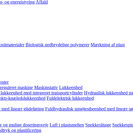
ø- og energistyring
Affald
sitmaterialer
Biologisk nedbrydelige polymerer
Mærkning af plast
enter
 reguleret maskine
Maskinstativ
Lukkeenhed
 lukkeenhed med integreret transportcylinder
Hydraulisk lukkeenhed m
kts-knæledslukkeenhed
Fuldelektrisk lukkeenhed
 med lineær glideføring
Fuldhydraulisk sprøjtestbeenhed med lineær sø
e og mulige doseringsveje
Luft i plastsmelten
Snekkeslitage
Snekkespid
tryk og plastificering