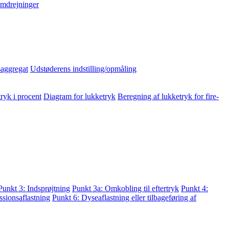
mdrejninger
aggregat
Udstøderens indstilling/opmåling
ryk i procent
Diagram for lukketryk
Beregning af lukketryk for fire-
Punkt 3: Indsprøjtning
Punkt 3a: Omkobling til eftertryk
Punkt 4:
sionsaflastning
Punkt 6: Dyseaflastning eller tilbageføring af