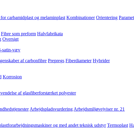
for carbamidplast og melaminplast
Kombinationer
Orientering
Paramet
Fibre som preform
Halvfabrikata
g
Oversigt
8-satin-væv
genskaber af carbonfibre
Prepregs
Fiberdiameter
Hybrider
d
Korrosion
endelse af glasfiberforstærket polyester
ndhedstjenester
Arbejdspladsvurdering
Arbejdsmiljøvejviser nr. 21
lastforarbejdningsmaskiner og med andet teknisk udstyr
Termoplast
Hæ