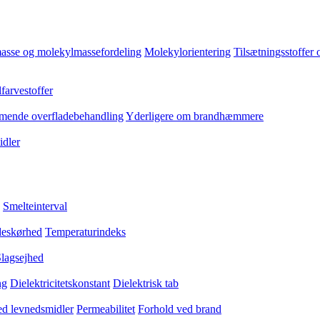
asse og molekylmassefordeling
Molekylorientering
Tilsætningsstoffer 
farvestoffer
ende overfladebehandling
Yderligere om brandhæmmere
dler
Smelteinterval
eskørhed
Temperaturindeks
lagsejhed
ng
Dielektricitetskonstant
Dielektrisk tab
med levnedsmidler
Permeabilitet
Forhold ved brand