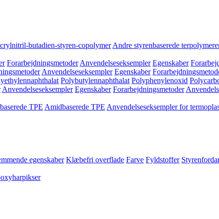
crylnitril-butadien-styren-copolymer
Andre styrenbaserede terpolymere
er
Forarbejdningsmetoder
Anvendelseseksempler
Egenskaber
Forarbej
ningsmetoder
Anvendelseseksempler
Egenskaber
Forarbejdningsmetod
yethylennaphthalat
Polybutylennaphthalat
Polyphenylenoxid
Polycarb
r
Anvendelseseksempler
Egenskaber
Forarbejdningsmetoder
Anvendels
rbaserede TPE
Amidbaserede TPE
Anvendelseseksempler for termoplas
mmende egenskaber
Klæbefri overflade
Farve
Fyldstoffer
Styrenford
poxyharpikser