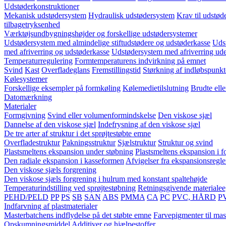
Udstøderkonstruktioner
Mekanisk udstødersystem
Hydraulisk udstødersystem
Krav til udstød
tilbagetryksenhed
Værktøjsundbygningshøjder og forskellige udstødersystemer
Udstødersystem med almindelige stiftudstødere og udstøderkasse
Udst
med afriverring og udstøderkasse
Udstødersystem med afriverring ud
Temperaturregulering
Formtemperaturens indvirkning på emnet
Svind
Kast
Overfladeglans
Fremstillingstid
Størkning af indløbspunkt
Kølesystemer
Forskellige eksempler på formkøling
Kølemedietilslutning
Brudte ell
Datomærkning
Materialer
Formgivning
Svind eller volumenformindskelse
Den viskose sjæl
Dannelse af den viskose sjæl
Indefrysning af den viskose sjæl
De tre arter af struktur i det sprøjtestøbte emne
Overfladestruktur
Pakningsstruktur
Sjælstruktur
Struktur og svind
Plastsmeltens ekspansion under støbning
Plastsmeltens ekspansion i 
Den radiale ekspansion i kasseformen
Afvigelser fra ekspansionsregl
Den viskose sjæls forgrening
Den viskose sjæls forgrening i hulrum med konstant spaltehøjde
Temperaturindstilling ved sprøjtestøbning
Retningsgivende materiale
PEHD/PELD
PP
PS
SB
SAN
ABS
PMMA
CA
PC
PVC, HÅRD
P
Indfarvning af plastmaterialer
Masterbatchens indflydelse på det støbte emne
Farvepigmenter til mas
Opskumningsmiddel
Additiver og hjælpestoffer