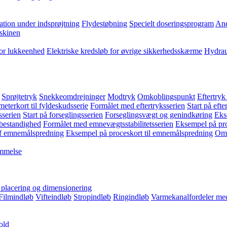
ation under indsprøjtning
Flydestøbning
Specielt doseringsprogram
And
skinen
for lukkeenhed
Elektriske kredsløb for øvrige sikkerhedsskærme
Hydrau
Sprøjtetryk
Snekkeomdrejninger
Modtryk
Omkoblingspunkt
Eftertryk
eterkort til fyldeskudsserie
Formålet med eftertryksserien
Start på efte
sserien
Start på forseglingsserien
Forseglingsvægt og genindkøring
Eks
bestandighed
Formålet med emnevægtsstabilitetsserien
Eksempel på pro
f emnemålspredning
Eksempel på proceskort til emnemålspredning
Omk
emmelse
, placering og dimensionering
Filmindløb
Vifteindløb
Stropindløb
Ringindløb
Varmekanalfordeler med
old