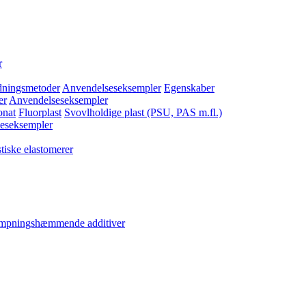
r
dningsmetoder
Anvendelseseksempler
Egenskaber
er
Anvendelseseksempler
onat
Fluorplast
Svovlholdige plast (PSU, PAS m.fl.)
eseksempler
tiske elastomerer
ampningshæmmende additiver