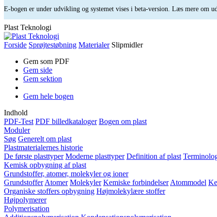
E-bogen er under udvikling og systemet vises i beta-version. Læs mere om 
Plast Teknologi
Forside
Sprøjtestøbning
Materialer
Slipmidler
Gem som PDF
Gem side
Gem sektion
Gem hele bogen
Indhold
PDF-Test
PDF billedkataloger
Bogen om plast
Moduler
Søg
Generelt om plast
Plastmaterialernes historie
De første plasttyper
Moderne plasttyper
Definition af plast
Terminolog
Kemisk opbygning af plast
Grundstoffer, atomer, molekyler og ioner
Grundstoffer
Atomer
Molekyler
Kemiske forbindelser
Atommodel
Ke
Organiske stoffers opbygning
Højmolekylære stoffer
Højpolymerer
Polymerisation