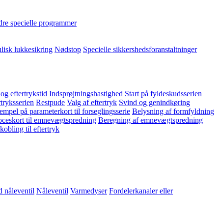
re specielle programmer
lisk lukkesikring
Nødstop
Specielle sikkershedsforanstaltninger
 og eftertrykstid
Indsprøjtningshastighed
Start på fyldeskudsserien
rtryksserien
Restpude
Valg af eftertryk
Svind og genindkøring
empel på parameterkort til forseglingsserie
Belysning af formfyldning
ceskort til emnevægtspredning
Beregning af emnevægtspredning
obling til eftertryk
 nåleventil
Nåleventil
Varmedyser
Fordelerkanaler eller