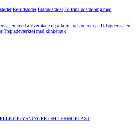
dstøder
Rørudstøder
Bladudstøder
To-trins-udstødning med
rsystem med afriverplade og afkortet udstøderkasse
Udstødersystem
er
Trepladeværktøj med klinketræk
ELLE OPLYSNINGER OM TERMOPLAST