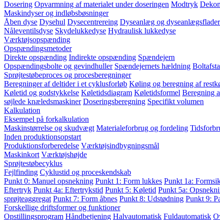
Dosering
Opvarmning af materialet under doseringen
Modtryk
Dekom
Maskindyser og indløbsbøsninger
Åben dyse
Dysehul
Dysecentrereing
Dyseanlæg og dyseanlægsflader
Nåleventilsdyse
Skydelukkedyse
Hydraulisk lukkedyse
Værktøjsopspænding
Opspændingsmetoder
Direkte opspænding
Indirekte opspænding
Spændejern
Opspændingsbolte og gevindhuller
Spændejernets hældning
Boltafst
Sprøjtestøbeproces og procesberegninger
Beregninger af deltider i et cyklusforløb
Køling og beregning af restkø
Køletid og godstykkelse
Køletidsdiagram
Køletidsformel
Beregning a
søjlede knæledsmaskiner
Doseringsberegning
Specifikt volumen
Kalkulation
Eksempel på forkalkulation
Maskinstørrelse og skudvægt
Materialeforbrug og fordeling
Tidsforbr
Inden produktionsopstart
Produktionsforberedelse
Værktøjsindbygningsmål
Maskinkort
Værktøjshøjde
Sprøjtestøbecyklus
Fejlfinding
Cyklustid og proceskendskab
Punkt 0: Manuel opsnekning
Punkt 1: Form lukkes
Punkt 1a: Formsi
Eftertryk
Punkt 4a: Eftertrykstid
Punkt 5: Køletid
Punkt 5a: Opsnekni
sprøjteaggregat
Punkt 7: Form åbnes
Punkt 8: Udstødning
Punkt 9: P
Forskellige driftsformer og funktioner
Opstillingsprogram
Håndbetjening
Halvautomatisk
Fuldautomatisk
O