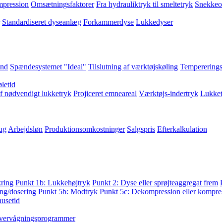
pression
Omsætningsfaktorer
Fra hydrauliktryk til smeltetryk
Snekkeo
Standardiseret dyseanlæg
Forkammerdyse
Lukkedyser
and
Spændesystemet "Ideal"
Tilslutning af værktøjskøling
Tempererings
letid
f nødvendigt lukketryk
Projiceret emneareal
Værktøjs-indertryk
Lukket
ug
Arbejdsløn
Produktionsomkostninger
Salgspris
Efterkalkulation
kring
Punkt 1b: Lukkehøjtryk
Punkt 2: Dyse eller sprøjteaggregat frem
ng/dosering
Punkt 5b: Modtryk
Punkt 5c: Dekompression eller kompres
ausetid
vervågningsprogrammer