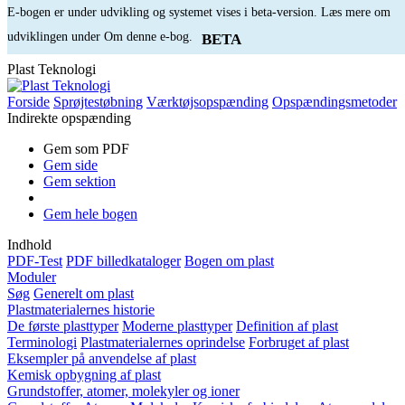
E-bogen er under udvikling og systemet vises i beta-version. Læs mere om
udviklingen under Om denne e-bog.
BETA
Plast Teknologi
Forside
Sprøjtestøbning
Værktøjsopspænding
Opspændingsmetoder
Indirekte opspænding
Gem som PDF
Gem side
Gem sektion
Gem hele bogen
Indhold
PDF-Test
PDF billedkataloger
Bogen om plast
Moduler
Søg
Generelt om plast
Plastmaterialernes historie
De første plasttyper
Moderne plasttyper
Definition af plast
Terminologi
Plastmaterialernes oprindelse
Forbruget af plast
Eksempler på anvendelse af plast
Kemisk opbygning af plast
Grundstoffer, atomer, molekyler og ioner