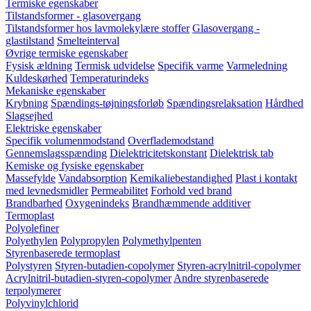
Termiske egenskaber
Tilstandsformer - glasovergang
Tilstandsformer hos lavmolekylære stoffer
Glasovergang -
glastilstand
Smelteinterval
Øvrige termiske egenskaber
Fysisk ældning
Termisk udvidelse
Specifik varme
Varmeledning
Kuldeskørhed
Temperaturindeks
Mekaniske egenskaber
Krybning
Spændings-tøjningsforløb
Spændingsrelaksation
Hårdhed
Slagsejhed
Elektriske egenskaber
Specifik volumenmodstand
Overflademodstand
Gennemslagsspænding
Dielektricitetskonstant
Dielektrisk tab
Kemiske og fysiske egenskaber
Massefylde
Vandabsorption
Kemikaliebestandighed
Plast i kontakt
med levnedsmidler
Permeabilitet
Forhold ved brand
Brandbarhed
Oxygenindeks
Brandhæmmende additiver
Termoplast
Polyolefiner
Polyethylen
Polypropylen
Polymethylpenten
Styrenbaserede termoplast
Polystyren
Styren-butadien-copolymer
Styren-acrylnitril-copolymer
Acrylnitril-butadien-styren-copolymer
Andre styrenbaserede
terpolymerer
Polyvinylchlorid