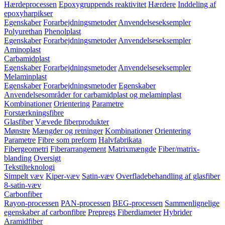
Hærdeprocessen
Epoxygruppends reaktivitet
Hærdere
Inddeling af
epoxyharpikser
Egenskaber
Forarbejdningsmetoder
Anvendelseseksempler
Polyurethan
Phenolplast
Egenskaber
Forarbejdningsmetoder
Anvendelseseksempler
Aminoplast
Carbamidplast
Egenskaber
Forarbejdningsmetoder
Anvendelseseksempler
Melaminplast
Egenskaber
Forarbejdningsmetoder
Egenskaber
Anvendelsesområder for carbamidplast og melaminplast
Kombinationer
Orientering
Parametre
Forstærkningsfibre
Glasfiber
Vævede fiberprodukter
Mønstre
Mængder og retninger
Kombinationer
Orientering
Parametre
Fibre som preform
Halvfabrikata
Fibergeometri
Fiberarrangement
Matrixmængde
Fiber/matrix-
blanding
Oversigt
Tekstilteknologi
Simpelt væv
Kiper-væv
Satin-væv
Overfladebehandling af glasfiber
8-satin-væv
Carbonfiber
Rayon-processen
PAN-processen
BEG-processen
Sammenlignelige
egenskaber af carbonfibre
Prepregs
Fiberdiameter
Hybrider
Aramidfiber