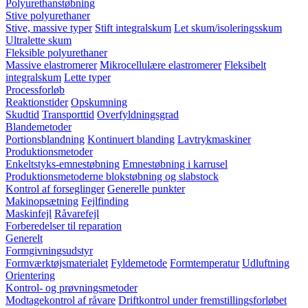
Polyurethanstøbning
Stive polyurethaner
Stive, massive typer
Stift integralskum
Let skum/isoleringsskum
Ultralette skum
Fleksible polyurethaner
Massive elastromerer
Mikrocellulære elastromerer
Fleksibelt
integralskum
Lette typer
Processforløb
Reaktionstider
Opskumning
Skudtid
Transporttid
Overfyldningsgrad
Blandemetoder
Portionsblandning
Kontinuert blanding
Lavtrykmaskiner
Produktionsmetoder
Enkeltstyks-emnestøbning
Emnestøbning i karrusel
Produktionsmetoderne blokstøbning og slabstock
Kontrol af forseglinger
Generelle punkter
Makinopsætning
Fejlfinding
Maskinfejl
Råvarefejl
Forberedelser til reparation
Generelt
Formgivningsudstyr
Formværktøjsmaterialet
Fyldemetode
Formtemperatur
Udluftning
Orientering
Kontrol- og prøvningsmetoder
Modtagekontrol af råvare
Driftkontrol under fremstillingsforløbet