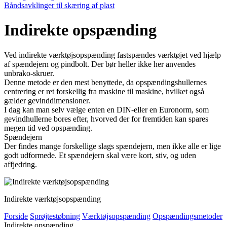
Båndsavklinger til skæring af plast
Indirekte opspænding
Ved indirekte værktøjsopspænding fastspændes værktøjet ved hjælp
af spændejern og pindbolt. Der bør heller ikke her anvendes
unbrako-skruer.
Denne metode er den mest benyttede, da opspændingshullernes
centrering er ret forskellig fra maskine til maskine, hvilket også
gælder gevinddimensioner.
I dag kan man selv vælge enten en DIN-eller en Euronorm, som
gevind­hullerne bores efter, hvorved der for fremtiden kan spares
megen tid ved opspænding.
Spændejern
Der findes mange forskellige slags spændejern, men ikke alle er lige
godt udformede. Et spændejern skal være kort, stiv, og uden
affjedring.
Indirekte værktøjsopspænding
Forside
Sprøjtestøbning
Værktøjsopspænding
Opspændingsmetoder
Indirekte opspænding