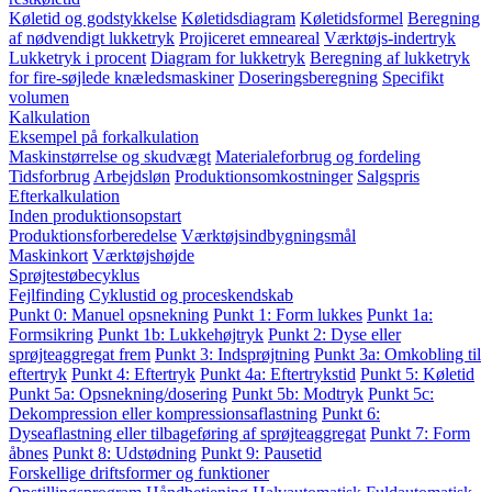
Køletid og godstykkelse
Køletidsdiagram
Køletidsformel
Beregning
af nødvendigt lukketryk
Projiceret emneareal
Værktøjs-indertryk
Lukketryk i procent
Diagram for lukketryk
Beregning af lukketryk
for fire-søjlede knæledsmaskiner
Doseringsberegning
Specifikt
volumen
Kalkulation
Eksempel på forkalkulation
Maskinstørrelse og skudvægt
Materialeforbrug og fordeling
Tidsforbrug
Arbejdsløn
Produktionsomkostninger
Salgspris
Efterkalkulation
Inden produktionsopstart
Produktionsforberedelse
Værktøjsindbygningsmål
Maskinkort
Værktøjshøjde
Sprøjtestøbecyklus
Fejlfinding
Cyklustid og proceskendskab
Punkt 0: Manuel opsnekning
Punkt 1: Form lukkes
Punkt 1a:
Formsikring
Punkt 1b: Lukkehøjtryk
Punkt 2: Dyse eller
sprøjteaggregat frem
Punkt 3: Indsprøjtning
Punkt 3a: Omkobling til
eftertryk
Punkt 4: Eftertryk
Punkt 4a: Eftertrykstid
Punkt 5: Køletid
Punkt 5a: Opsnekning/dosering
Punkt 5b: Modtryk
Punkt 5c:
Dekompression eller kompressionsaflastning
Punkt 6:
Dyseaflastning eller tilbageføring af sprøjteaggregat
Punkt 7: Form
åbnes
Punkt 8: Udstødning
Punkt 9: Pausetid
Forskellige driftsformer og funktioner