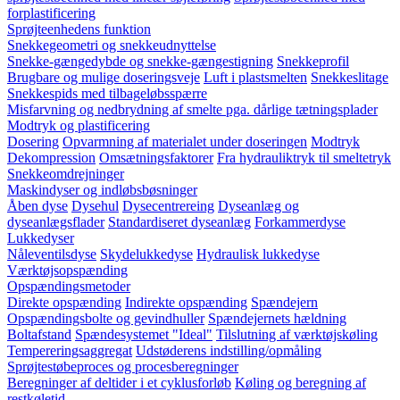
forplastificering
Sprøjteenhedens funktion
Snekkegeometri og snekkeudnyttelse
Snekke-gængedybde og snekke-gængestigning
Snekkeprofil
Brugbare og mulige doseringsveje
Luft i plastsmelten
Snekkeslitage
Snekkespids med tilbageløbsspærre
Misfarvning og nedbrydning af smelte pga. dårlige tætningsplader
Modtryk og plastificering
Dosering
Opvarmning af materialet under doseringen
Modtryk
Dekompression
Omsætningsfaktorer
Fra hydrauliktryk til smeltetryk
Snekkeomdrejninger
Maskindyser og indløbsbøsninger
Åben dyse
Dysehul
Dysecentrereing
Dyseanlæg og
dyseanlægsflader
Standardiseret dyseanlæg
Forkammerdyse
Lukkedyser
Nåleventilsdyse
Skydelukkedyse
Hydraulisk lukkedyse
Værktøjsopspænding
Opspændingsmetoder
Direkte opspænding
Indirekte opspænding
Spændejern
Opspændingsbolte og gevindhuller
Spændejernets hældning
Boltafstand
Spændesystemet "Ideal"
Tilslutning af værktøjskøling
Tempereringsaggregat
Udstøderens indstilling/opmåling
Sprøjtestøbeproces og procesberegninger
Beregninger af deltider i et cyklusforløb
Køling og beregning af
restkøletid