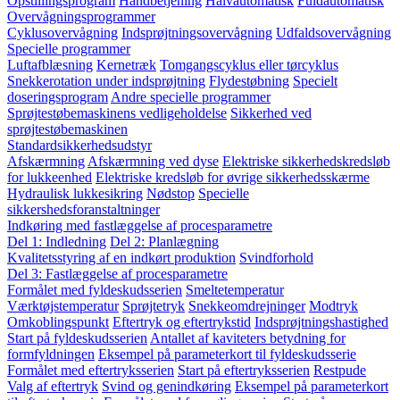
Opstillingsprogram
Håndbetjening
Halvautomatisk
Fuldautomatisk
Overvågningsprogrammer
Cyklusovervågning
Indsprøjtningsovervågning
Udfaldsovervågning
Specielle programmer
Luftafblæsning
Kernetræk
Tomgangscyklus eller tørcyklus
Snekkerotation under indsprøjtning
Flydestøbning
Specielt
doseringsprogram
Andre specielle programmer
Sprøjtestøbemaskinens vedligeholdelse
Sikkerhed ved
sprøjtestøbemaskinen
Standardsikkerhedsudstyr
Afskærmning
Afskærmning ved dyse
Elektriske sikkerhedskredsløb
for lukkeenhed
Elektriske kredsløb for øvrige sikkerhedsskærme
Hydraulisk lukkesikring
Nødstop
Specielle
sikkershedsforanstaltninger
Indkøring med fastlæggelse af procesparametre
Del 1: Indledning
Del 2: Planlægning
Kvalitetsstyring af en indkørt produktion
Svindforhold
Del 3: Fastlæggelse af procesparametre
Formålet med fyldeskudsserien
Smeltetemperatur
Værktøjstemperatur
Sprøjtetryk
Snekkeomdrejninger
Modtryk
Omkoblingspunkt
Eftertryk og eftertrykstid
Indsprøjtningshastighed
Start på fyldeskudsserien
Antallet af kaviteters betydning for
formfyldningen
Eksempel på parameterkort til fyldeskudsserie
Formålet med eftertryksserien
Start på eftertryksserien
Restpude
Valg af eftertryk
Svind og genindkøring
Eksempel på parameterkort