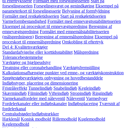
til eftertryksserie
Formålet med forseglingsserien
Start på
forseglingsserien
Forseglingsvægt og genindkøring
Eksempel på
parameterkort til forseglingsserie
Belysning af formfyldning
Formålet med restkøletidsserien
Start på restkøletidsserien
Varmeformbestandighed
Formålet med emnevægtsstabilitetsserien
Eksempel på proceskort til emnevægtspredning
Beregning af
emnevægtspredning
Formålet med emnemålstabilitetsserien
(målspredningen)
Beregning af emnemålspredning
Eksempel på
proceskort til emnemålspredning
Omkobling til eftertryk
Del 4: Kvalitetsværktøjer
Standardafvigelse eller korttidsstabilitet
Målspredning
Tolerancebestemmelse
Værktøjer og hjælpeudstyr
Treatning eller coronabehandling
Værktøjsfremstilling
Kalkulationsafhængige punkter ved emne- og værktøjskonstruktion
Sprøjtestøbeværktøjets opbygning og hovedbestanddele
Indløbstyper, placering og dimensionering
Fristråleeffekt
Tunnelindløb
Snabelindløb
Kegleindløb
Skærmindløb
Filmindløb
Vifteindløb
Stropindløb
Ringindløb
Varmekanalfordeler med nåleventil
Nåleventil
Varmedyser
Fordelerkanaler eller indløbskanaler
Indløbsplacering
Tværsnit af
fordelerkanal
Centraludstøder/indløbstrækker
Hæklenål
Konisk modhold
Rillemodhold
Kuglemodhold
Keglemodhold