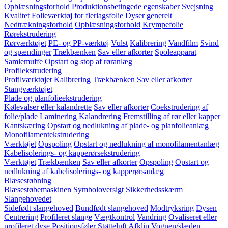
Opblæsningsforhold
Produktionsbetingede egenskaber
Svejsning
Kvalitet
Folieværktøj for flerlagsfolie
Dyser generelt
Nedtrækningsforhold
Opblæsningsforhold
Krympefolie
Rørekstrudering
Rørværktøjet
PE- og PP-værktøj
Vulst
Kalibrering
Vandfilm
Svind
og spændinger
Trækbænken
Sav eller afkorter
Spoleapparat
Samlemuffe
Opstart og stop af røranlæg
Profilekstrudering
Profilværktøjet
Kalibrering
Trækbænken
Sav eller afkorter
Stangværktøjet
Plade og planfolieekstrudering
Kølevalser eller kalandrette
Sav eller afkorter
Coekstrudering af
folie/plade
Laminering
Kalandrering
Fremstilling af rør eller kapper
Kantskæring
Opstart og nedlukning af plade- og planfolieanlæg
Monofilamentekstrudering
Værktøjet
Opspoling
Opstart og nedlukning af monofilamentanlæg
Kabelisolerings- og kapperørsekstrudering
Værktøjet
Trækbænken
Sav eller afkorter
Opspoling
Opstart og
nedlukning af kabelisolerings- og kapperørsanlæg
Blæsestøbning
Blæsestøbemaskinen
Symboloversigt
Sikkerhedsskærm
Slangehovedet
Sidefødt slangehoved
Bundfødt slangehoved
Modtryksring
Dysen
Centrering
Profileret slange
Vægtkontrol
Vandring
Ovaliseret eller
profileret dyse
Positionsføler
Støtteluft
Afklip
Vognen/slæden