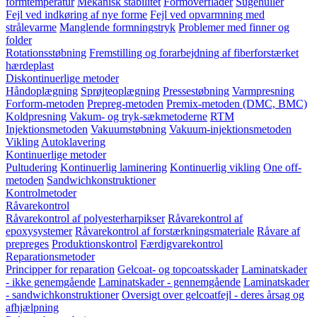
formtemperatur
Mekanisk stabilitet
Formoverflader
Sugehuller
Fejl ved indkøring af nye forme
Fejl ved opvarmning med
strålevarme
Manglende formningstryk
Problemer med finner og
folder
Rotationsstøbning
Fremstilling og forarbejdning af fiberforstærket
hærdeplast
Diskontinuerlige metoder
Håndoplægning
Sprøjteoplægning
Pressestøbning
Varmpresning
Forform-metoden
Prepreg-metoden
Premix-metoden (DMC, BMC)
Koldpresning
Vakum- og tryk-sækmetoderne
RTM
Injektionsmetoden
Vakuumstøbning
Vakuum-injektionsmetoden
Vikling
Autoklavering
Kontinuerlige metoder
Pultudering
Kontinuerlig laminering
Kontinuerlig vikling
One off-
metoden
Sandwichkonstruktioner
Kontrolmetoder
Råvarekontrol
Råvarekontrol af polyesterharpikser
Råvarekontrol af
epoxysystemer
Råvarekontrol af forstærkningsmateriale
Råvare af
prepreges
Produktionskontrol
Færdigvarekontrol
Reparationsmetoder
Principper for reparation
Gelcoat- og topcoatsskader
Laminatskader
- ikke genemgående
Laminatskader - gennemgående
Laminatskader
- sandwichkonstruktioner
Oversigt over gelcoatfejl - deres årsag og
afhjælpning