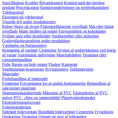
Specifikation
Kvalitet
Råvarekontrol
Kontrol med det færdige
produkt
Proceskontrol
Snekkeomdrejninger og periferihastighed
Ydelesesgraf
Eksempel på ydelsesgraf
Visuelle fejl under produktionen
Ridser
Skæg på dysen
Fiskeskællignende overflade
Mat eller blank
overflade
Matte striåber på emnet
Farveændring og koksklatter
Synlige spor efter dornholder
Snekkestriber eller pulsering
Godstykkelsesændring under produktion
Værktøjer og hjælpeudstyr
Rengøring af værktøj
Centrering
Styring af godstykkelsen ved hjælp
af varme
Automatisk indvejning
Materialefølere
Treatning eller
coronabehandling
Folie
Bægre og hule emner
Flasker
Kapperør
Smeltepumpe/gearpumpe
Krympeprøve
Trækprøvning
Materialer
Forbehandling af materialet
Fortørring
Forvarmning for at undgå fugtoptagelse
Behandling af
opkværnet materiale
Strømningskarakteristik
Miksning af PVC
Ekstrudering af PVC
pulver
PVC, chlor og smøremiddel
Planetvalseekstruder
Ekstruderingsprocesser
Folieekstrudering
Sidefødt folieværktøj
Bundfødt folieværktøj
Centrering
Fryselinjen
Opskæring
Treatning
Opstart og stop af folieanlæg