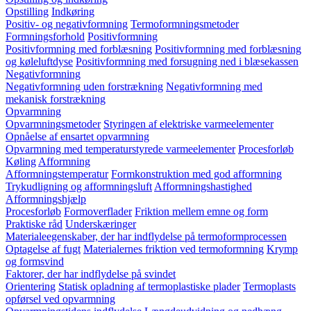
Opstilling
Indkøring
Positiv- og negativformning
Termoformningsmetoder
Formningsforhold
Positivformning
Positivformning med forblæsning
Positivformning med forblæsning
og køleluftdyse
Positivformning med forsugning ned i blæsekassen
Negativformning
Negativformning uden forstrækning
Negativformning med
mekanisk forstrækning
Opvarmning
Opvarmningsmetoder
Styringen af elektriske varmeelementer
Opnåelse af ensartet opvarmning
Opvarmning med temperaturstyrede varmeelementer
Procesforløb
Køling
Afformning
Afformningstemperatur
Formkonstruktion med god afformning
Trykudligning og afformningsluft
Afformningshastighed
Afformningshjælp
Procesforløb
Formoverflader
Friktion mellem emne og form
Praktiske råd
Underskæringer
Materialeegenskaber, der har indflydelse på termoformprocessen
Optagelse af fugt
Materialernes friktion ved termoformning
Krymp
og formsvind
Faktorer, der har indflydelse på svindet
Orientering
Statisk opladning af termoplastiske plader
Termoplasts
opførsel ved opvarmning