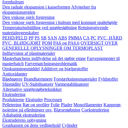
formhulrum
Den radiale ekspansion i kasseformen
Afvigelser fra
ekspansionsreglen
Den viskose sjæls forgrening
Den viskose sjæls forgrening i hulrum med konstant spaltehøjde
Temperaturindstilling ved sprøjtestøbning
Retningsgivende
materialeegenskaber
PEHD/PELD
PP
PS
SB
SAN
ABS
PMMA
CA
PC
PVC, HÅRD
PVC, BLØDGJORT
POM
PA6 og PA6.6
OVERSIGT OVER
GENERELLE OPLYSNINGER OM TERMOPLAST
Indfarvning af plastmaterialer
Masterbatchens indflydelse på det støbte emne
Farvepigmenter til
masterbatch
Farvematchningsproblematik
Opskumningsmiddel
Additiver og hjælpestoffer
Antioxidanter
Blødgørere
Brandhæmmere
Forstærkningsmaterialer
Fyldstoffer
Slipmidler
UV-Stabilisatorer
Varmestabilisatorer
Alternative sprøjtestøbeteknikker
Ekstrudering
Produkterne
Ekstruder
Processen
Pelletering
Rør og profiler
Folie
Plader
Monofilamenter
Kapperør,
isolering på elledninger osv.
Blæsestøbning
Coekstrudering
Adiabatisk ekstrudering
Ekstruderens opbygning
Gearkassen og dens vedligehold
Cylinder