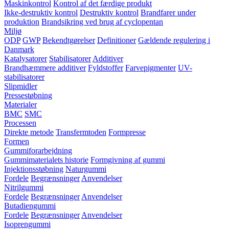
Maskinkontrol
Kontrol af det færdige produkt
Ikke-destruktiv kontrol
Destruktiv kontrol
Brandfarer under
produktion
Brandsikring ved brug af cyclopentan
Miljø
ODP
GWP
Bekendtgørelser
Definitioner
Gældende regulering i
Danmark
Katalysatorer
Stabilisatorer
Additiver
Brandhæmmere additiver
Fyldstoffer
Farvepigmenter
UV-
stabilisatorer
Slipmidler
Pressestøbning
Materialer
BMC
SMC
Processen
Direkte metode
Transfermtoden
Formpresse
Formen
Gummiforarbejdning
Gummimaterialets historie
Formgivning af gummi
Injektionsstøbning
Naturgummi
Fordele
Begrænsninger
Anvendelser
Nitrilgummi
Fordele
Begrænsninger
Anvendelser
Butadiengummi
Fordele
Begrænsninger
Anvendelser
Isoprengummi