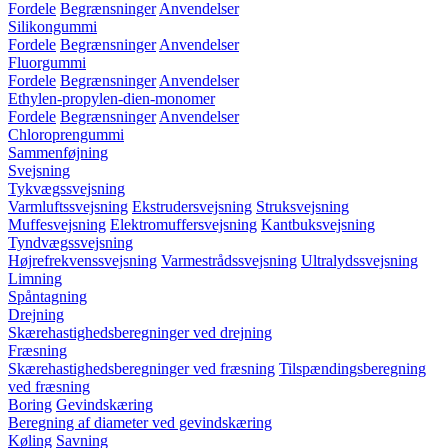
Fordele
Begrænsninger
Anvendelser
Silikongummi
Fordele
Begrænsninger
Anvendelser
Fluorgummi
Fordele
Begrænsninger
Anvendelser
Ethylen-propylen-dien-monomer
Fordele
Begrænsninger
Anvendelser
Chloroprengummi
Sammenføjning
Svejsning
Tykvægssvejsning
Varmluftssvejsning
Ekstrudersvejsning
Struksvejsning
Muffesvejsning
Elektromuffersvejsning
Kantbuksvejsning
Tyndvægssvejsning
Højrefrekvenssvejsning
Varmestrådssvejsning
Ultralydssvejsning
Limning
Spåntagning
Drejning
Skærehastighedsberegninger ved drejning
Fræsning
Skærehastighedsberegninger ved fræsning
Tilspændingsberegning
ved fræsning
Boring
Gevindskæring
Beregning af diameter ved gevindskæring
Køling
Savning