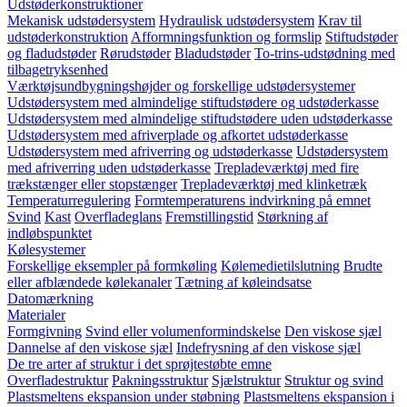
Udstøderkonstruktioner
Mekanisk udstødersystem
Hydraulisk udstødersystem
Krav til
udstøderkonstruktion
Afformningsfunktion og formslip
Stiftudstøder
og fladudstøder
Rørudstøder
Bladudstøder
To-trins-udstødning med
tilbagetryksenhed
Værktøjsundbygningshøjder og forskellige udstødersystemer
Udstødersystem med almindelige stiftudstødere og udstøderkasse
Udstødersystem med almindelige stiftudstødere uden udstøderkasse
Udstødersystem med afriverplade og afkortet udstøderkasse
Udstødersystem med afriverring og udstøderkasse
Udstødersystem
med afriverring uden udstøderkasse
Trepladeværktøj med fire
trækstænger eller stopstænger
Trepladeværktøj med klinketræk
Temperaturregulering
Formtemperaturens indvirkning på emnet
Svind
Kast
Overfladeglans
Fremstillingstid
Størkning af
indløbspunktet
Kølesystemer
Forskellige eksempler på formkøling
Kølemedietilslutning
Brudte
eller afblændede kølekanaler
Tætning af køleindsatse
Datomærkning
Materialer
Formgivning
Svind eller volumenformindskelse
Den viskose sjæl
Dannelse af den viskose sjæl
Indefrysning af den viskose sjæl
De tre arter af struktur i det sprøjtestøbte emne
Overfladestruktur
Pakningsstruktur
Sjælstruktur
Struktur og svind
Plastsmeltens ekspansion under støbning
Plastsmeltens ekspansion i