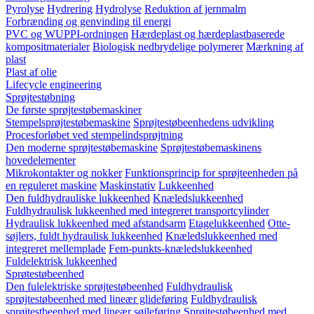
Pyrolyse
Hydrering
Hydrolyse
Reduktion af jernmalm
Forbrænding og genvinding til energi
PVC og WUPPI-ordningen
Hærdeplast og hærdeplastbaserede
kompositmaterialer
Biologisk nedbrydelige polymerer
Mærkning af
plast
Plast af olie
Lifecycle engineering
Sprøjtestøbning
De første sprøjtestøbemaskiner
Stempelsprøjtestøbemaskine
Sprøjtestøbeenhedens udvikling
Procesforløbet ved stempelindsprøjtning
Den moderne sprøjtestøbemaskine
Sprøjtestøbemaskinens
hovedelementer
Mikrokontakter og nokker
Funktionsprincip for sprøjteenheden på
en reguleret maskine
Maskinstativ
Lukkeenhed
Den fuldhydrauliske lukkeenhed
Knæledslukkeenhed
Fuldhydraulisk lukkeenhed med integreret transportcylinder
Hydraulisk lukkeenhed med afstandsarm
Etagelukkeenhed
Otte-
søjlers, fuldt hydraulisk lukkeenhed
Knæledslukkeenhed med
integreret mellemplade
Fem-punkts-knæledslukkeenhed
Fuldelektrisk lukkeenhed
Sprøtestøbeenhed
Den fulelektriske sprøjtestøbeenhed
Fuldhydraulisk
sprøjtestøbeenhed med lineær glideføring
Fuldhydraulisk
sprøjtestbeenhed med lineær søjleføring
Sprøjtestøbeenhed med