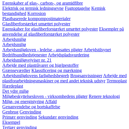
Egenskaber af glas-, carbon-, og aramidfibre
Elektrisk og termisk ledningsevne
Fugtoptagelse
Kemisk
bestandighed
Korrosion
Plastbaserede kompompostimaterialer
Glasfiberforstærket umættet polyester
Egenskaber for glasfiberforstærket umættet polyester
Eksempler på
anvendelse af glasfiberforstærket polyester
Arbejdsmiljø
Arbejdsmiljø
Arbejdsmiljøloven - ledelse - ansattes pligter
Arbejdstilsynet
Bedriftsundhedstjenester
Arbejdspladsvurdering
Arbejdsmiljøvejviser nr. 21
Arbejde med plastråvarer og hjælpestoffer
Grænseværdier
Klassificering og mærkning
Arbejdsmiljølovens farlighedsbegreb
Brugsanvisninger
Arbejde med
plastforarbejdningsmaskiner og med andet teknisk udstyr
Termoplast
Hærdeplast
Det ydre miljø
Miljøbeskyttelsesloven - virksomhedens pligter
Renere teknologi
Miljø- og energistyring
Affald
Genanvendelse og bortskaffelse
Genbrug
Genvinding
Primær genvinding
Sekundær genvinding
Eksempel
Tertiær genvinding