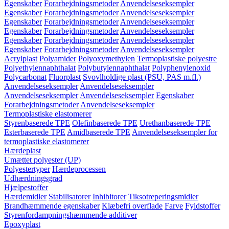
Egenskaber
Forarbejdningsmetoder
Anvendelseseksempler
Egenskaber
Forarbejdningsmetoder
Anvendelseseksempler
Egenskaber
Forarbejdningsmetoder
Anvendelseseksempler
Egenskaber
Forarbejdningsmetoder
Anvendelseseksempler
Egenskaber
Forarbejdningsmetoder
Anvendelseseksempler
Egenskaber
Forarbejdningsmetoder
Anvendelseseksempler
Acrylplast
Polyamider
Polyoxymethylen
Termoplastiske polyestre
Polyethylennaphthalat
Polybutylennaphthalat
Polyphenylenoxid
Polycarbonat
Fluorplast
Svovlholdige plast (PSU, PAS m.fl.)
Anvendelseseksempler
Anvendelseseksempler
Anvendelseseksempler
Anvendelseseksempler
Egenskaber
Forarbejdningsmetoder
Anvendelseseksempler
Termoplastiske elastomerer
Styrenbaserede TPE
Olefinbaserede TPE
Urethanbaserede TPE
Esterbaserede TPE
Amidbaserede TPE
Anvendelseseksempler for
termoplastiske elastomerer
Hærdeplast
Umættet polyester (UP)
Polyestertyper
Hærdeprocessen
Udhærdningsgrad
Hjælpestoffer
Hærdemidler
Stabilisatorer
Inhibitorer
Tiksotreperingsmidler
Brandhæmmende egenskaber
Klæbefri overflade
Farve
Fyldstoffer
Styrenfordampningshæmmende additiver
Epoxyplast