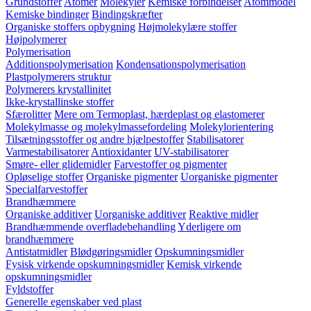
Grundstoffer
Atomer
Molekyler
Kemiske forbindelser
Atommodel
Kemiske bindinger
Bindingskræfter
Organiske stoffers opbygning
Højmolekylære stoffer
Højpolymerer
Polymerisation
Additionspolymerisation
Kondensationspolymerisation
Plastpolymerers struktur
Polymerers krystallinitet
Ikke-krystallinske stoffer
Sfærolitter
Mere om Termoplast, hærdeplast og elastomerer
Molekylmasse og molekylmassefordeling
Molekylorientering
Tilsætningsstoffer og andre hjælpestoffer
Stabilisatorer
Varmestabilisatorer
Antioxidanter
UV-stabilisatorer
Smøre- eller glidemidler
Farvestoffer og pigmenter
Opløselige stoffer
Organiske pigmenter
Uorganiske pigmenter
Specialfarvestoffer
Brandhæmmere
Organiske additiver
Uorganiske additiver
Reaktive midler
Brandhæmmende overfladebehandling
Yderligere om
brandhæmmere
Antistatmidler
Blødgøringsmidler
Opskumningsmidler
Fysisk virkende opskumningsmidler
Kemisk virkende
opskumningsmidler
Fyldstoffer
Generelle egenskaber ved plast