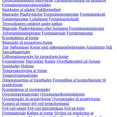
Opvarmningstidens indflydelse
Længdeudvidning og nedhæng
Formningstemperaturområdet
Strækning af pladen
Fuldformethed
Materialer
Pladetykkelse
Formningstemperatur
Formningskraft
Fomrtemperatur
Luftafgang
Formningsforhold
Termoplastens opførsel under køling
Materiale
Pladetykkelsen efter formning
Formningstemperatur
Afformningstemperatur
Formmateriale
Formtemperatur
Konstruktion af forme
Materialer til tormoform-forme
Træ
Støbemasse
Kerne med støbemassebelægning
Aluminium
Stål
Specialmaterialer
Udformningsregler for termoform-forme
Formstørrelse
Slipvinkler
Radier
Overfladeruhed på formen
Sugehuller
Hulrum
Temperaturstyring af forme
Tempereringsmetoder
Dimensionering af formfladen
Fremstilling af konturblænder til
positivforme
Konstruktion af overstempler
Overstempelmaterialer
Overstempelkonstruktioner
Overstempler til negativforme
Overstempler til positivforme
Kontrol af emner
fejl ved termoformning
Fejl ved emnet
Fejl ved halvfabrikata
Fejl på form
Formmateriale
Køling af forme
Styring og regulering af