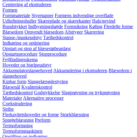
Centrering af ekstruderen
Formen
Formmateriale
Styretapper
Formens indvendige overflade
Udluftningshuller
Skæreplade og skærekanter
Hals/gevind
Bundstykket
Indbygningshøjde
Formsikring
Køling
Flerdelte forme
Blæsedorn
Omvendt blæsedorn
Afstryger
Skærering
Stanse-/maskeudstyr
Tæthedskontrol
Indkøring og optimering
Opstart og stop af blæsestøbeanlæg
Opstartsprocedure
Stopprocedure
Fejlfindingsskema
Hoveder og hjælpeudstyr
Akkumulatorslangehoved
Akkumulering i ekstruderen
Blæsedorn i
slangehoved
Kipbar form
Slangelængdestyring
Blæsenål
Kvalitetskontrol
Tæthedskontrol
Godstykkelse
Slagprøvning og trykprøvning
Materialer
Alternative processer
Coekstrudering
Stribe
Flerkavitetshoveder og forme
Strækblæsning
Sprøjteblæsning
Preform
Termoformning
Termoformmaskinen
Opstilling og indkøring