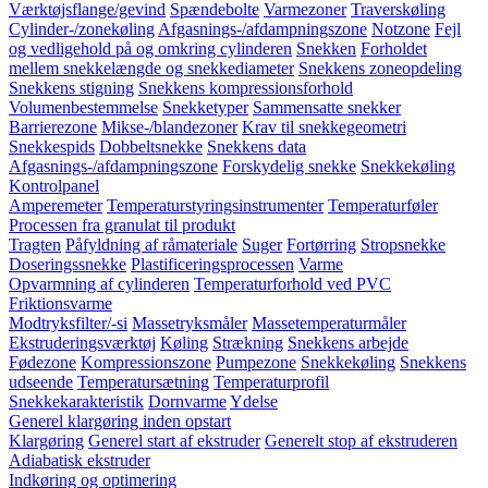
Værktøjsflange/gevind
Spændebolte
Varmezoner
Traverskøling
Cylinder-/zonekøling
Afgasnings-/afdampningszone
Notzone
Fejl
og vedligehold på og omkring cylinderen
Snekken
Forholdet
mellem snekkelængde og snekkediameter
Snekkens zoneopdeling
Snekkens stigning
Snekkens kompressionsforhold
Volumenbestemmelse
Snekketyper
Sammensatte snekker
Barrierezone
Mikse-/blandezoner
Krav til snekkegeometri
Snekkespids
Dobbeltsnekke
Snekkens data
Afgasnings-/afdampningszone
Forskydelig snekke
Snekkekøling
Kontrolpanel
Amperemeter
Temperaturstyringsinstrumenter
Temperaturføler
Processen fra granulat til produkt
Tragten
Påfyldning af råmateriale
Suger
Fortørring
Stropsnekke
Doseringssnekke
Plastificeringsprocessen
Varme
Opvarmning af cylinderen
Temperaturforhold ved PVC
Friktionsvarme
Modtryksfilter/-si
Massetryksmåler
Massetemperaturmåler
Ekstruderingsværktøj
Køling
Strækning
Snekkens arbejde
Fødezone
Kompressionszone
Pumpezone
Snekkekøling
Snekkens
udseende
Temperatursætning
Temperaturprofil
Snekkekarakteristik
Dornvarme
Ydelse
Generel klargøring inden opstart
Klargøring
Generel start af ekstruder
Generelt stop af ekstruderen
Adiabatisk ekstruder
Indkøring og optimering