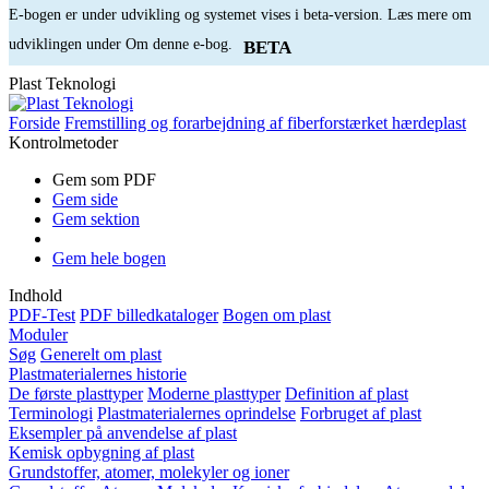
E-bogen er under udvikling og systemet vises i beta-version. Læs mere om
udviklingen under Om denne e-bog.
BETA
Plast Teknologi
Forside
Fremstilling og forarbejdning af fiberforstærket hærdeplast
Kontrolmetoder
Gem som PDF
Gem side
Gem sektion
Gem hele bogen
Indhold
PDF-Test
PDF billedkataloger
Bogen om plast
Moduler
Søg
Generelt om plast
Plastmaterialernes historie
De første plasttyper
Moderne plasttyper
Definition af plast
Terminologi
Plastmaterialernes oprindelse
Forbruget af plast
Eksempler på anvendelse af plast
Kemisk opbygning af plast
Grundstoffer, atomer, molekyler og ioner