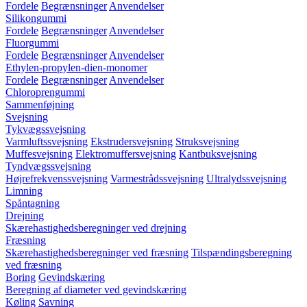
Fordele
Begrænsninger
Anvendelser
Silikongummi
Fordele
Begrænsninger
Anvendelser
Fluorgummi
Fordele
Begrænsninger
Anvendelser
Ethylen-propylen-dien-monomer
Fordele
Begrænsninger
Anvendelser
Chloroprengummi
Sammenføjning
Svejsning
Tykvægssvejsning
Varmluftssvejsning
Ekstrudersvejsning
Struksvejsning
Muffesvejsning
Elektromuffersvejsning
Kantbuksvejsning
Tyndvægssvejsning
Højrefrekvenssvejsning
Varmestrådssvejsning
Ultralydssvejsning
Limning
Spåntagning
Drejning
Skærehastighedsberegninger ved drejning
Fræsning
Skærehastighedsberegninger ved fræsning
Tilspændingsberegning
ved fræsning
Boring
Gevindskæring
Beregning af diameter ved gevindskæring
Køling
Savning