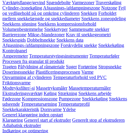
Værktøjsflange/gevind
Spændebolte
Varmezoner
Traverskøling
Cylinder-/zonekøling
Afgasnings-/afdampningszone
Notzone
Fejl
og vedligehold på og omkring cylinderen
Snekken
Forholdet
mellem snekkelængde og snekkediameter
Snekkens zoneopdeling
Snekkens stigning
Snekkens kompressionsforhold
Volumenbestemmelse
Snekketyper
Sammensatte snekker
Barrierezone
Mikse-/blandezoner
Krav til snekkegeometri
Snekkespids
Dobbeltsnekke
Snekkens data
Afgasnings-/afdampningszone
Forskydelig snekke
Snekkekøling
Kontrolpanel
Amperemeter
Temperaturstyringsinstrumenter
Temperaturføler
Processen fra granulat til produkt
Tragten
Påfyldning af råmateriale
Suger
Fortørring
Stropsnekke
Doseringssnekke
Plastificeringsprocessen
Varme
Opvarmning af cylinderen
Temperaturforhold ved PVC
Friktionsvarme
Modtryksfilter/-si
Massetryksmåler
Massetemperaturmåler
Ekstruderingsværktøj
Køling
Strækning
Snekkens arbejde
Fødezone
Kompressionszone
Pumpezone
Snekkekøling
Snekkens
udseende
Temperatursætning
Temperaturprofil
Snekkekarakteristik
Dornvarme
Ydelse
Generel klargøring inden opstart
Klargøring
Generel start af ekstruder
Generelt stop af ekstruderen
Adiabatisk ekstruder
Indkøring og optimering