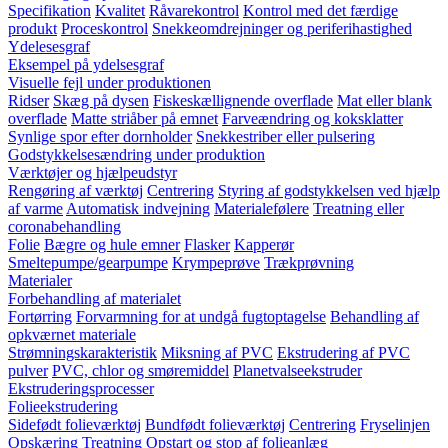
Specifikation
Kvalitet
Råvarekontrol
Kontrol med det færdige
produkt
Proceskontrol
Snekkeomdrejninger og periferihastighed
Ydelesesgraf
Eksempel på ydelsesgraf
Visuelle fejl under produktionen
Ridser
Skæg på dysen
Fiskeskællignende overflade
Mat eller blank
overflade
Matte striåber på emnet
Farveændring og koksklatter
Synlige spor efter dornholder
Snekkestriber eller pulsering
Godstykkelsesændring under produktion
Værktøjer og hjælpeudstyr
Rengøring af værktøj
Centrering
Styring af godstykkelsen ved hjælp
af varme
Automatisk indvejning
Materialefølere
Treatning eller
coronabehandling
Folie
Bægre og hule emner
Flasker
Kapperør
Smeltepumpe/gearpumpe
Krympeprøve
Trækprøvning
Materialer
Forbehandling af materialet
Fortørring
Forvarmning for at undgå fugtoptagelse
Behandling af
opkværnet materiale
Strømningskarakteristik
Miksning af PVC
Ekstrudering af PVC
pulver
PVC, chlor og smøremiddel
Planetvalseekstruder
Ekstruderingsprocesser
Folieekstrudering
Sidefødt folieværktøj
Bundfødt folieværktøj
Centrering
Fryselinjen
Opskæring
Treatning
Opstart og stop af folieanlæg