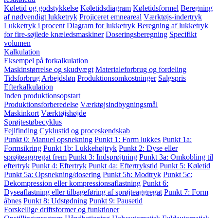
Køletid og godstykkelse
Køletidsdiagram
Køletidsformel
Beregning
af nødvendigt lukketryk
Projiceret emneareal
Værktøjs-indertryk
Lukketryk i procent
Diagram for lukketryk
Beregning af lukketryk
for fire-søjlede knæledsmaskiner
Doseringsberegning
Specifikt
volumen
Kalkulation
Eksempel på forkalkulation
Maskinstørrelse og skudvægt
Materialeforbrug og fordeling
Tidsforbrug
Arbejdsløn
Produktionsomkostninger
Salgspris
Efterkalkulation
Inden produktionsopstart
Produktionsforberedelse
Værktøjsindbygningsmål
Maskinkort
Værktøjshøjde
Sprøjtestøbecyklus
Fejlfinding
Cyklustid og proceskendskab
Punkt 0: Manuel opsnekning
Punkt 1: Form lukkes
Punkt 1a:
Formsikring
Punkt 1b: Lukkehøjtryk
Punkt 2: Dyse eller
sprøjteaggregat frem
Punkt 3: Indsprøjtning
Punkt 3a: Omkobling til
eftertryk
Punkt 4: Eftertryk
Punkt 4a: Eftertrykstid
Punkt 5: Køletid
Punkt 5a: Opsnekning/dosering
Punkt 5b: Modtryk
Punkt 5c:
Dekompression eller kompressionsaflastning
Punkt 6:
Dyseaflastning eller tilbageføring af sprøjteaggregat
Punkt 7: Form
åbnes
Punkt 8: Udstødning
Punkt 9: Pausetid
Forskellige driftsformer og funktioner