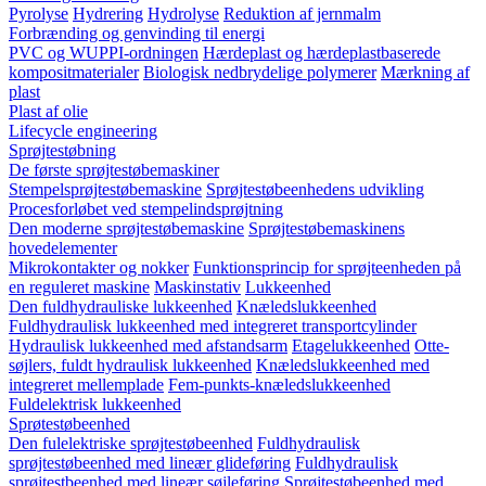
Pyrolyse
Hydrering
Hydrolyse
Reduktion af jernmalm
Forbrænding og genvinding til energi
PVC og WUPPI-ordningen
Hærdeplast og hærdeplastbaserede
kompositmaterialer
Biologisk nedbrydelige polymerer
Mærkning af
plast
Plast af olie
Lifecycle engineering
Sprøjtestøbning
De første sprøjtestøbemaskiner
Stempelsprøjtestøbemaskine
Sprøjtestøbeenhedens udvikling
Procesforløbet ved stempelindsprøjtning
Den moderne sprøjtestøbemaskine
Sprøjtestøbemaskinens
hovedelementer
Mikrokontakter og nokker
Funktionsprincip for sprøjteenheden på
en reguleret maskine
Maskinstativ
Lukkeenhed
Den fuldhydrauliske lukkeenhed
Knæledslukkeenhed
Fuldhydraulisk lukkeenhed med integreret transportcylinder
Hydraulisk lukkeenhed med afstandsarm
Etagelukkeenhed
Otte-
søjlers, fuldt hydraulisk lukkeenhed
Knæledslukkeenhed med
integreret mellemplade
Fem-punkts-knæledslukkeenhed
Fuldelektrisk lukkeenhed
Sprøtestøbeenhed
Den fulelektriske sprøjtestøbeenhed
Fuldhydraulisk
sprøjtestøbeenhed med lineær glideføring
Fuldhydraulisk
sprøjtestbeenhed med lineær søjleføring
Sprøjtestøbeenhed med