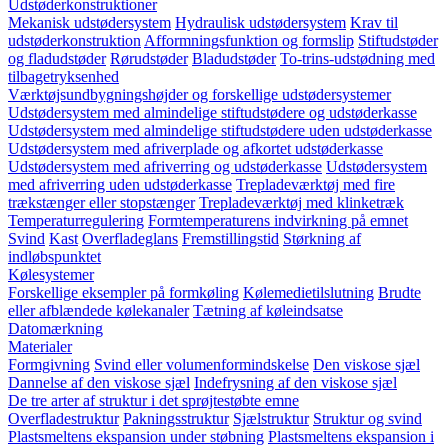
Udstøderkonstruktioner
Mekanisk udstødersystem
Hydraulisk udstødersystem
Krav til
udstøderkonstruktion
Afformningsfunktion og formslip
Stiftudstøder
og fladudstøder
Rørudstøder
Bladudstøder
To-trins-udstødning med
tilbagetryksenhed
Værktøjsundbygningshøjder og forskellige udstødersystemer
Udstødersystem med almindelige stiftudstødere og udstøderkasse
Udstødersystem med almindelige stiftudstødere uden udstøderkasse
Udstødersystem med afriverplade og afkortet udstøderkasse
Udstødersystem med afriverring og udstøderkasse
Udstødersystem
med afriverring uden udstøderkasse
Trepladeværktøj med fire
trækstænger eller stopstænger
Trepladeværktøj med klinketræk
Temperaturregulering
Formtemperaturens indvirkning på emnet
Svind
Kast
Overfladeglans
Fremstillingstid
Størkning af
indløbspunktet
Kølesystemer
Forskellige eksempler på formkøling
Kølemedietilslutning
Brudte
eller afblændede kølekanaler
Tætning af køleindsatse
Datomærkning
Materialer
Formgivning
Svind eller volumenformindskelse
Den viskose sjæl
Dannelse af den viskose sjæl
Indefrysning af den viskose sjæl
De tre arter af struktur i det sprøjtestøbte emne
Overfladestruktur
Pakningsstruktur
Sjælstruktur
Struktur og svind
Plastsmeltens ekspansion under støbning
Plastsmeltens ekspansion i