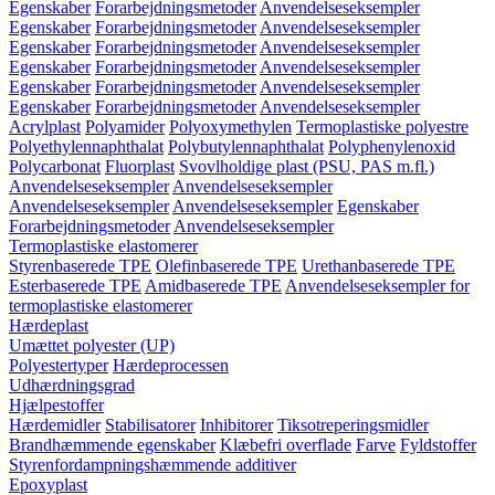
Egenskaber
Forarbejdningsmetoder
Anvendelseseksempler
Egenskaber
Forarbejdningsmetoder
Anvendelseseksempler
Egenskaber
Forarbejdningsmetoder
Anvendelseseksempler
Egenskaber
Forarbejdningsmetoder
Anvendelseseksempler
Egenskaber
Forarbejdningsmetoder
Anvendelseseksempler
Egenskaber
Forarbejdningsmetoder
Anvendelseseksempler
Acrylplast
Polyamider
Polyoxymethylen
Termoplastiske polyestre
Polyethylennaphthalat
Polybutylennaphthalat
Polyphenylenoxid
Polycarbonat
Fluorplast
Svovlholdige plast (PSU, PAS m.fl.)
Anvendelseseksempler
Anvendelseseksempler
Anvendelseseksempler
Anvendelseseksempler
Egenskaber
Forarbejdningsmetoder
Anvendelseseksempler
Termoplastiske elastomerer
Styrenbaserede TPE
Olefinbaserede TPE
Urethanbaserede TPE
Esterbaserede TPE
Amidbaserede TPE
Anvendelseseksempler for
termoplastiske elastomerer
Hærdeplast
Umættet polyester (UP)
Polyestertyper
Hærdeprocessen
Udhærdningsgrad
Hjælpestoffer
Hærdemidler
Stabilisatorer
Inhibitorer
Tiksotreperingsmidler
Brandhæmmende egenskaber
Klæbefri overflade
Farve
Fyldstoffer
Styrenfordampningshæmmende additiver
Epoxyplast