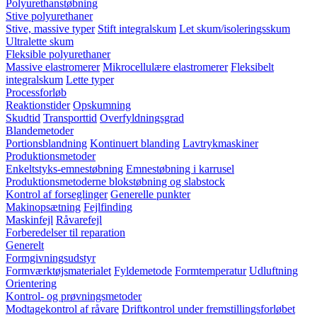
Polyurethanstøbning
Stive polyurethaner
Stive, massive typer
Stift integralskum
Let skum/isoleringsskum
Ultralette skum
Fleksible polyurethaner
Massive elastromerer
Mikrocellulære elastromerer
Fleksibelt
integralskum
Lette typer
Processforløb
Reaktionstider
Opskumning
Skudtid
Transporttid
Overfyldningsgrad
Blandemetoder
Portionsblandning
Kontinuert blanding
Lavtrykmaskiner
Produktionsmetoder
Enkeltstyks-emnestøbning
Emnestøbning i karrusel
Produktionsmetoderne blokstøbning og slabstock
Kontrol af forseglinger
Generelle punkter
Makinopsætning
Fejlfinding
Maskinfejl
Råvarefejl
Forberedelser til reparation
Generelt
Formgivningsudstyr
Formværktøjsmaterialet
Fyldemetode
Formtemperatur
Udluftning
Orientering
Kontrol- og prøvningsmetoder
Modtagekontrol af råvare
Driftkontrol under fremstillingsforløbet