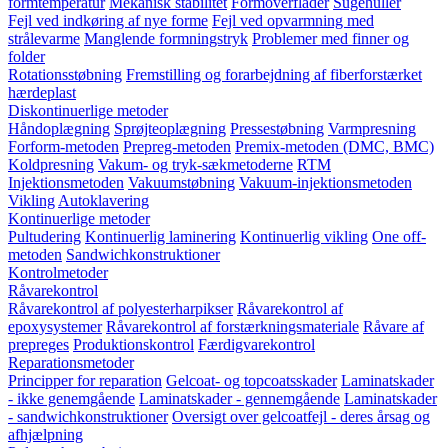
formtemperatur
Mekanisk stabilitet
Formoverflader
Sugehuller
Fejl ved indkøring af nye forme
Fejl ved opvarmning med
strålevarme
Manglende formningstryk
Problemer med finner og
folder
Rotationsstøbning
Fremstilling og forarbejdning af fiberforstærket
hærdeplast
Diskontinuerlige metoder
Håndoplægning
Sprøjteoplægning
Pressestøbning
Varmpresning
Forform-metoden
Prepreg-metoden
Premix-metoden (DMC, BMC)
Koldpresning
Vakum- og tryk-sækmetoderne
RTM
Injektionsmetoden
Vakuumstøbning
Vakuum-injektionsmetoden
Vikling
Autoklavering
Kontinuerlige metoder
Pultudering
Kontinuerlig laminering
Kontinuerlig vikling
One off-
metoden
Sandwichkonstruktioner
Kontrolmetoder
Råvarekontrol
Råvarekontrol af polyesterharpikser
Råvarekontrol af
epoxysystemer
Råvarekontrol af forstærkningsmateriale
Råvare af
prepreges
Produktionskontrol
Færdigvarekontrol
Reparationsmetoder
Principper for reparation
Gelcoat- og topcoatsskader
Laminatskader
- ikke genemgående
Laminatskader - gennemgående
Laminatskader
- sandwichkonstruktioner
Oversigt over gelcoatfejl - deres årsag og
afhjælpning