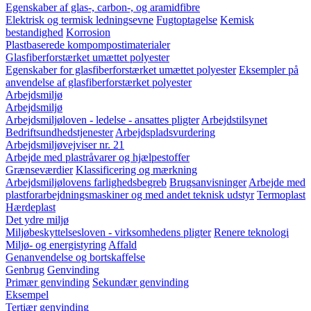
Egenskaber af glas-, carbon-, og aramidfibre
Elektrisk og termisk ledningsevne
Fugtoptagelse
Kemisk
bestandighed
Korrosion
Plastbaserede kompompostimaterialer
Glasfiberforstærket umættet polyester
Egenskaber for glasfiberforstærket umættet polyester
Eksempler på
anvendelse af glasfiberforstærket polyester
Arbejdsmiljø
Arbejdsmiljø
Arbejdsmiljøloven - ledelse - ansattes pligter
Arbejdstilsynet
Bedriftsundhedstjenester
Arbejdspladsvurdering
Arbejdsmiljøvejviser nr. 21
Arbejde med plastråvarer og hjælpestoffer
Grænseværdier
Klassificering og mærkning
Arbejdsmiljølovens farlighedsbegreb
Brugsanvisninger
Arbejde med
plastforarbejdningsmaskiner og med andet teknisk udstyr
Termoplast
Hærdeplast
Det ydre miljø
Miljøbeskyttelsesloven - virksomhedens pligter
Renere teknologi
Miljø- og energistyring
Affald
Genanvendelse og bortskaffelse
Genbrug
Genvinding
Primær genvinding
Sekundær genvinding
Eksempel
Tertiær genvinding