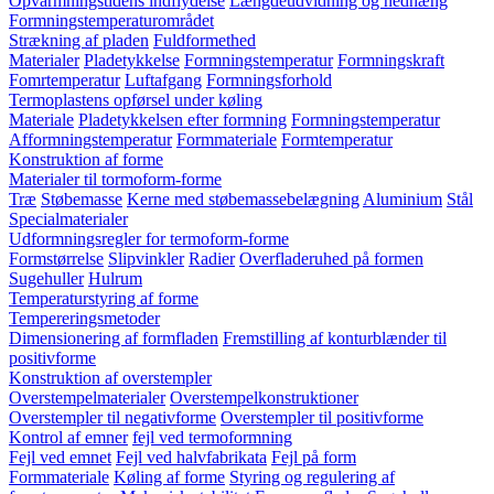
Opvarmningstidens indflydelse
Længdeudvidning og nedhæng
Formningstemperaturområdet
Strækning af pladen
Fuldformethed
Materialer
Pladetykkelse
Formningstemperatur
Formningskraft
Fomrtemperatur
Luftafgang
Formningsforhold
Termoplastens opførsel under køling
Materiale
Pladetykkelsen efter formning
Formningstemperatur
Afformningstemperatur
Formmateriale
Formtemperatur
Konstruktion af forme
Materialer til tormoform-forme
Træ
Støbemasse
Kerne med støbemassebelægning
Aluminium
Stål
Specialmaterialer
Udformningsregler for termoform-forme
Formstørrelse
Slipvinkler
Radier
Overfladeruhed på formen
Sugehuller
Hulrum
Temperaturstyring af forme
Tempereringsmetoder
Dimensionering af formfladen
Fremstilling af konturblænder til
positivforme
Konstruktion af overstempler
Overstempelmaterialer
Overstempelkonstruktioner
Overstempler til negativforme
Overstempler til positivforme
Kontrol af emner
fejl ved termoformning
Fejl ved emnet
Fejl ved halvfabrikata
Fejl på form
Formmateriale
Køling af forme
Styring og regulering af