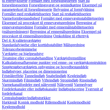
til eftertryksserie
Formålet med forseglingsserien
Start på
forseglingsserien
Forseglingsvægt og genindkøring
Eksempel på
parameterkort til forseglingsserie
Belysning af formfyldning
Formålet med restkøletidsserien
Start på restkøletidsserien
Varmeformbestandighed
Formålet med emnevægtsstabilitetsserien
Eksempel på proceskort til emnevægtspredning
Beregning af
emnevægtspredning
Formålet med emnemålstabilitetsserien
(målspredningen)
Beregning af emnemålspredning
Eksempel på
proceskort til emnemålspredning
Omkobling til eftertryk
Del 4: Kvalitetsværktøjer
Standardafvigelse eller korttidsstabilitet
Målspredning
Tolerancebestemmelse
Værktøjer og hjælpeudstyr
Treatning eller coronabehandling
Værktøjsfremstilling
Kalkulationsafhængige punkter ved emne- og værktøjskonstruktion
Sprøjtestøbeværktøjets opbygning og hovedbestanddele
Indløbstyper, placering og dimensionering
Fristråleeffekt
Tunnelindløb
Snabelindløb
Kegleindløb
Skærmindløb
Filmindløb
Vifteindløb
Stropindløb
Ringindløb
Varmekanalfordeler med nåleventil
Nåleventil
Varmedyser
Fordelerkanaler eller indløbskanaler
Indløbsplacering
Tværsnit af
fordelerkanal
Centraludstøder/indløbstrækker
Hæklenål
Konisk modhold
Rillemodhold
Kuglemodhold
Keglemodhold