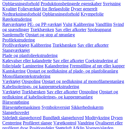
Opblæsningsforhold
Produktionsbetingede egenskaber
Svejsning
Kvalitet
Folieværktøj for flerlagsfolie
Dyser generelt
Nedtrækningsforhold
Opblæsningsforhold
Krympefolie
Rørekstrudering
Rørværktøjet
PE- og PP-værktøj
Vulst
Kalibrering
Vandfilm
Svind
og spændinger
Trækbænken
Sav eller afkorter
Spoleapparat
Samlemuffe
Opstart og stop af røranlæg
Profilekstrudering
Profilværktøjet
Kalibrering
Trækbænken
Sav eller afkorter
Stangværktøjet
Plade og planfolieekstrudering
Kølevalser eller kalandrette
Sav eller afkorter
Coekstrudering af
folie/plade
Laminering
Kalandrering
Fremstilling af rør eller kapper
Kantskæring
Opstart og nedlukning af plade- og planfolieanlæg
Monofilamentekstrudering
Værktøjet
Opspoling
Opstart og nedlukning af monofilamentanlæg
Kabelisolerings- og kapperørsekstrudering
Værktøjet
Trækbænken
Sav eller afkorter
Opspoling
Opstart og
nedlukning af kabelisolerings- og kapperørsanlæg
Blæsestøbning
Blæsestøbemaskinen
Symboloversigt
Sikkerhedsskærm
Slangehovedet
Sidefødt slangehoved
Bundfødt slangehoved
Modtryksring
Dysen
Centrering
Profileret slange
Vægtkontrol
Vandring
Ovaliseret eller
profileret dyse
Positionsføler
Støtteluft
Afklip
Vognen/slæden