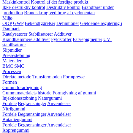
Maskinkontrol
Kontrol af det færdige produkt
Ikke-destruktiv kontrol
Destruktiv kontrol
Brandfarer under
produktion
Brandsikring ved brug af cyclopentan
Miljø
ODP
GWP
Bekendtgørelser
Definitioner
Gældende regulering i
Danmark
Katalysatorer
Stabilisatorer
Additiver
Brandhæmmere additiver
Fyldstoffer
Farvepigmenter
UV-
stabilisatorer
Slipmidler
Pressestøbning
Materialer
BMC
SMC
Processen
Direkte metode
Transfermtoden
Formpresse
Formen
Gummiforarbejdning
Gummimaterialets historie
Formgivning af gummi
Injektionsstøbning
Naturgummi
Fordele
Begrænsninger
Anvendelser
Nitrilgummi
Fordele
Begrænsninger
Anvendelser
Butadiengummi
Fordele
Begrænsninger
Anvendelser
Isoprengummi