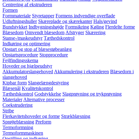
Centrering af ekstruderen
Formen
Formmateriale
Styretapper
Formens indvendige overflade
Udluftningshuller
Skæreplade og skærekanter
Hals/gevind
Bundstykket
Indbygningshøjde
Formsikring
Køling
Flerdelte forme
Blæsedorn
Omvendt blæsedorn
Afstryger
Skærering
Stanse-/maskeudstyr
Tæthedskontrol
Indkøring og optimering
Opstart og stop af blæsestøbeanlæg
Opstartsprocedure
Stopprocedure
Fejlfindingsskema
Hoveder og hjælpeudstyr
Akkumulatorslangehoved
Akkumulering i ekstruderen
Blæsedorn i
slangehoved
Kipbar form
Slangelængdestyring
Blæsenål
Kvalitetskontrol
Tæthedskontrol
Godstykkelse
Slagprøvning og trykprøvning
Materialer
Alternative processer
Coekstrudering
Stribe
Flerkavitetshoveder og forme
Strækblæsning
Sprøjteblæsning
Preform
Termoformning
Termoformmaskinen
Opstilling og indkøring