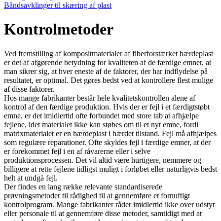
Båndsavklinger til skæring af plast
Kontrolmetoder
Ved fremstilling af kompositmaterialer af fiberforstærket hærdeplast
er det af afgørende betydning for kvaliteten af de færdige emner, at
man sikrer sig, at hver eneste af de faktorer, der har indflydelse på
resultatet, er optimal. Det gøres bedst ved at kontrollere flest mulige
af disse faktorer.
Hos mange fabrikanter består hele kvalitetskontrollen alene af
kontrol af den færdige produktion. Hvis der er fejl i et færdigtstøbt
emne, er det imidlertid ofte forbundet med store tab at afhjælpe
fejlene, idet materialet ikke kan støbes om til et nyt emne, fordi
matrixmaterialet er en hærdeplast i hærdet tilstand. Fejl må afhjælpes
som regulære reparationer. Ofte skyldes fejl i færdige emner, at der
er forekommet fejl i en af råvarerne eller i selve
produktionsprocessen. Det vil altid være hurtigere, nemmere og
billigere at rette fejlene tidligst muligt i forløbet eller naturligvis bedst
helt at undgå fejl.
Der findes en lang række relevante standardiserede
prøvningsmetoder til rådighed til at gennemføre et fornuftigt
kontrolprogram. Mange fabrikanter råder imidlertid ikke over udstyr
eller personale til at gennemføre disse metoder, samtidigt med at