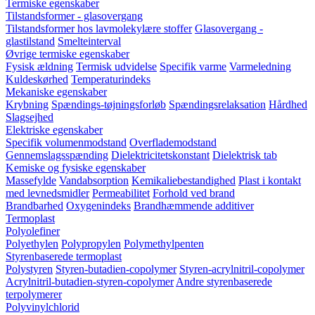
Termiske egenskaber
Tilstandsformer - glasovergang
Tilstandsformer hos lavmolekylære stoffer
Glasovergang -
glastilstand
Smelteinterval
Øvrige termiske egenskaber
Fysisk ældning
Termisk udvidelse
Specifik varme
Varmeledning
Kuldeskørhed
Temperaturindeks
Mekaniske egenskaber
Krybning
Spændings-tøjningsforløb
Spændingsrelaksation
Hårdhed
Slagsejhed
Elektriske egenskaber
Specifik volumenmodstand
Overflademodstand
Gennemslagsspænding
Dielektricitetskonstant
Dielektrisk tab
Kemiske og fysiske egenskaber
Massefylde
Vandabsorption
Kemikaliebestandighed
Plast i kontakt
med levnedsmidler
Permeabilitet
Forhold ved brand
Brandbarhed
Oxygenindeks
Brandhæmmende additiver
Termoplast
Polyolefiner
Polyethylen
Polypropylen
Polymethylpenten
Styrenbaserede termoplast
Polystyren
Styren-butadien-copolymer
Styren-acrylnitril-copolymer
Acrylnitril-butadien-styren-copolymer
Andre styrenbaserede
terpolymerer
Polyvinylchlorid