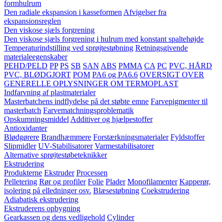
formhulrum
Den radiale ekspansion i kasseformen
Afvigelser fra
ekspansionsreglen
Den viskose sjæls forgrening
Den viskose sjæls forgrening i hulrum med konstant spaltehøjde
Temperaturindstilling ved sprøjtestøbning
Retningsgivende
materialeegenskaber
PEHD/PELD
PP
PS
SB
SAN
ABS
PMMA
CA
PC
PVC, HÅRD
PVC, BLØDGJORT
POM
PA6 og PA6.6
OVERSIGT OVER
GENERELLE OPLYSNINGER OM TERMOPLAST
Indfarvning af plastmaterialer
Masterbatchens indflydelse på det støbte emne
Farvepigmenter til
masterbatch
Farvematchningsproblematik
Opskumningsmiddel
Additiver og hjælpestoffer
Antioxidanter
Blødgørere
Brandhæmmere
Forstærkningsmaterialer
Fyldstoffer
Slipmidler
UV-Stabilisatorer
Varmestabilisatorer
Alternative sprøjtestøbeteknikker
Ekstrudering
Produkterne
Ekstruder
Processen
Pelletering
Rør og profiler
Folie
Plader
Monofilamenter
Kapperør,
isolering på elledninger osv.
Blæsestøbning
Coekstrudering
Adiabatisk ekstrudering
Ekstruderens opbygning
Gearkassen og dens vedligehold
Cylinder