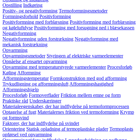
Opstilling
Indkøring
Positiv- og negativformning
Termoformningsmetoder
Formningsforhold
Positivformning
Positivformning med forblæsning
Positivformning med forblæsning
og køleluftdyse
Positivformning med forsugning ned i blæsekassen
Negativformning
Negativformning uden forstrækning
Negativformning med
mekanisk forstrækning
Opvarmning
Opvarmningsmetoder
Styringen af elektriske varmeelementer
Opnåelse af ensartet opvarmning
Opvarmning med temperaturstyrede varmeelementer
Procesforløb
Køling
Afformning
Afformningstemperatur
Formkonstruktion med god afformning
Trykudligning og afformningsluft
Afformningshastighed
Afformningshjælp
Procesforløb
Formoverflader
Friktion mellem emne og form
Praktiske råd
Underskæringer
Materialeegenskaber, der har indflydelse på termoformprocessen
Optagelse af fugt
Materialernes friktion ved termoformning
Krymp
og formsvind
Faktorer, der har indflydelse på svindet
Orientering
Statisk opladning af termoplastiske plader
Termoplasts
opførsel ved opvarmning