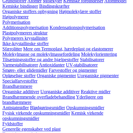
Grundstoffer
Atomer
Molekyler
Kemiske forbindelser
Atommodel
Kemiske bindinger
Bindingskræfter
Organiske stoffers opbygning
Højmolekylære stoffer
Højpolymerer
Polymerisation
Additionspolymerisation
Kondensationspolymerisation
Plastpolymerers struktur
Polymerers krystallinitet
Ikke-krystallinske stoffer
Sfærolitter
Mere om Termoplast, hærdeplast og elastomerer
Molekylmasse og molekylmassefordeling
Molekylorientering
Tilsætningsstoffer og andre hjælpestoffer
Stabilisatorer
Varmestabilisatorer
Antioxidanter
UV-stabilisatorer
Smøre- eller glidemidler
Farvestoffer og pigmenter
Opløselige stoffer
Organiske pigmenter
Uorganiske pigmenter
Specialfarvestoffer
Brandhæmmere
Organiske additiver
Uorganiske additiver
Reaktive midler
Brandhæmmende overfladebehandling
Yderligere om
brandhæmmere
Antistatmidler
Blødgøringsmidler
Opskumningsmidler
Fysisk virkende opskumningsmidler
Kemisk virkende
opskumningsmidler
Fyldstoffer
Generelle egenskaber ved plast