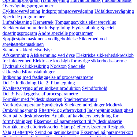
Opstillingsprogram
Håndbetjening
Halvautomatisk
Fuldautomatisk
Overvågningsprogrammer
Cyklusovervågning
Indsprøjtningsovervågning
Udfaldsovervågning
Specielle programmer
Luftafblæsning
Kernetræk
Tomgangscyklus eller tørcyklus
Snekkerotation under indsprøjtning
Flydestøbning
Specielt
doseringsprogram
Andre specielle programmer
Sprøjtestøbemaskinens vedligeholdelse
Sikkerhed ved
sprøjtestøbemaskinen
Standardsikkerhedsudstyr
Afskærmning
Afskærmning ved dyse
Elektriske sikkerhedskredsløb
for lukkeenhed
Elektriske kredsløb for øvrige sikkerhedsskærme
Hydraulisk lukkesikring
Nødstop
Specielle
sikkershedsforanstaltninger
Indkøring med fastlæggelse af procesparametre
Del 1: Indledning
Del 2: Planlægning
Kvalitetsstyring af en indkørt produktion
Svindforhold
Del 3: Fastlæggelse af procesparametre
Formålet med fyldeskudsserien
Smeltetemperatur
Værktøjstemperatur
Sprøjtetryk
Snekkeomdrejninger
Modtryk
Omkoblingspunkt
Eftertryk og eftertrykstid
Indsprøjtningshastighed
Start på fyldeskudsserien
Antallet af kaviteters betydning for
formfyldningen
Eksempel på parameterkort til fyldeskudsserie
Formålet med eftertryksserien
Start på eftertryksserien
Restpude
Valg af eftertryk
Svind og genindkøring
Eksempel på parameterkort