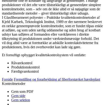
metoderne ofte er kostbare og langvarige at gennemføre. I mange
produktioner vil det ofte være tilstrækkeligt at gennemføre simplere
kontrolmetoder, som – selv om de ikke altid er så nøjagtige som de
standardiserede metoder – giver tilstrækkeligt sikre udsagn.
I Glasfiberarmeret polyester – Praktiske kvalitetskontrolmeto­der af
Kjeld Karbæk, Teknologisk Institut, 1989 er der nærmere beskrevet
en række gennemprøvede kontrolmetoder, som er fundet tilpas enkle
at udføre, og som uden særlig uddannelse og uden brug af kostbart
udstyr kan udføres af formanden eller værkføreren i direkte
tilknytning til produktionen under værkstedsmæssige forhold. Det
vil dog altid være at foretrække at adskille kontrolaktiviteterne fra
produktionen, hvis det overhovedet kan lade sig gøre.
Et fornuftigt opbygget kvalitetskontrolsystem vil omfatte:
Råvarekontrol
Produktionskontrol
Færdigvarekontrol
Forside
Fremstilling og forarbejdning af fiberforstærket hærdeplast
Kontrolmetoder
Gem som PDF
Gem side
Gem sektion