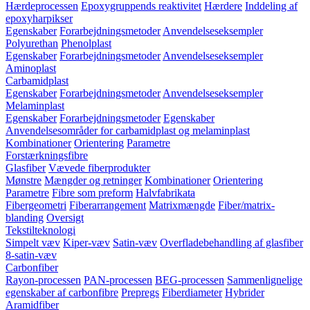
Hærdeprocessen
Epoxygruppends reaktivitet
Hærdere
Inddeling af
epoxyharpikser
Egenskaber
Forarbejdningsmetoder
Anvendelseseksempler
Polyurethan
Phenolplast
Egenskaber
Forarbejdningsmetoder
Anvendelseseksempler
Aminoplast
Carbamidplast
Egenskaber
Forarbejdningsmetoder
Anvendelseseksempler
Melaminplast
Egenskaber
Forarbejdningsmetoder
Egenskaber
Anvendelsesområder for carbamidplast og melaminplast
Kombinationer
Orientering
Parametre
Forstærkningsfibre
Glasfiber
Vævede fiberprodukter
Mønstre
Mængder og retninger
Kombinationer
Orientering
Parametre
Fibre som preform
Halvfabrikata
Fibergeometri
Fiberarrangement
Matrixmængde
Fiber/matrix-
blanding
Oversigt
Tekstilteknologi
Simpelt væv
Kiper-væv
Satin-væv
Overfladebehandling af glasfiber
8-satin-væv
Carbonfiber
Rayon-processen
PAN-processen
BEG-processen
Sammenlignelige
egenskaber af carbonfibre
Prepregs
Fiberdiameter
Hybrider
Aramidfiber