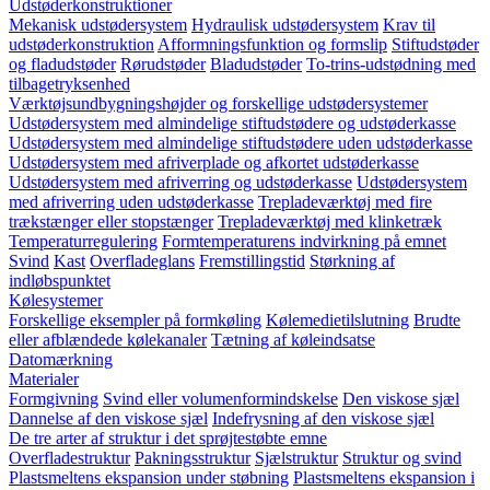
Udstøderkonstruktioner
Mekanisk udstødersystem
Hydraulisk udstødersystem
Krav til
udstøderkonstruktion
Afformningsfunktion og formslip
Stiftudstøder
og fladudstøder
Rørudstøder
Bladudstøder
To-trins-udstødning med
tilbagetryksenhed
Værktøjsundbygningshøjder og forskellige udstødersystemer
Udstødersystem med almindelige stiftudstødere og udstøderkasse
Udstødersystem med almindelige stiftudstødere uden udstøderkasse
Udstødersystem med afriverplade og afkortet udstøderkasse
Udstødersystem med afriverring og udstøderkasse
Udstødersystem
med afriverring uden udstøderkasse
Trepladeværktøj med fire
trækstænger eller stopstænger
Trepladeværktøj med klinketræk
Temperaturregulering
Formtemperaturens indvirkning på emnet
Svind
Kast
Overfladeglans
Fremstillingstid
Størkning af
indløbspunktet
Kølesystemer
Forskellige eksempler på formkøling
Kølemedietilslutning
Brudte
eller afblændede kølekanaler
Tætning af køleindsatse
Datomærkning
Materialer
Formgivning
Svind eller volumenformindskelse
Den viskose sjæl
Dannelse af den viskose sjæl
Indefrysning af den viskose sjæl
De tre arter af struktur i det sprøjtestøbte emne
Overfladestruktur
Pakningsstruktur
Sjælstruktur
Struktur og svind
Plastsmeltens ekspansion under støbning
Plastsmeltens ekspansion i