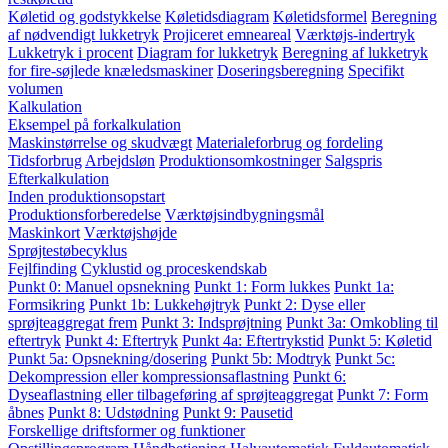
Køletid og godstykkelse
Køletidsdiagram
Køletidsformel
Beregning
af nødvendigt lukketryk
Projiceret emneareal
Værktøjs-indertryk
Lukketryk i procent
Diagram for lukketryk
Beregning af lukketryk
for fire-søjlede knæledsmaskiner
Doseringsberegning
Specifikt
volumen
Kalkulation
Eksempel på forkalkulation
Maskinstørrelse og skudvægt
Materialeforbrug og fordeling
Tidsforbrug
Arbejdsløn
Produktionsomkostninger
Salgspris
Efterkalkulation
Inden produktionsopstart
Produktionsforberedelse
Værktøjsindbygningsmål
Maskinkort
Værktøjshøjde
Sprøjtestøbecyklus
Fejlfinding
Cyklustid og proceskendskab
Punkt 0: Manuel opsnekning
Punkt 1: Form lukkes
Punkt 1a:
Formsikring
Punkt 1b: Lukkehøjtryk
Punkt 2: Dyse eller
sprøjteaggregat frem
Punkt 3: Indsprøjtning
Punkt 3a: Omkobling til
eftertryk
Punkt 4: Eftertryk
Punkt 4a: Eftertrykstid
Punkt 5: Køletid
Punkt 5a: Opsnekning/dosering
Punkt 5b: Modtryk
Punkt 5c:
Dekompression eller kompressionsaflastning
Punkt 6:
Dyseaflastning eller tilbageføring af sprøjteaggregat
Punkt 7: Form
åbnes
Punkt 8: Udstødning
Punkt 9: Pausetid
Forskellige driftsformer og funktioner