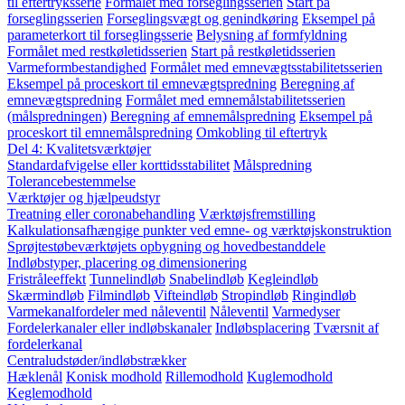
til eftertryksserie
Formålet med forseglingsserien
Start på
forseglingsserien
Forseglingsvægt og genindkøring
Eksempel på
parameterkort til forseglingsserie
Belysning af formfyldning
Formålet med restkøletidsserien
Start på restkøletidsserien
Varmeformbestandighed
Formålet med emnevægtsstabilitetsserien
Eksempel på proceskort til emnevægtspredning
Beregning af
emnevægtspredning
Formålet med emnemålstabilitetsserien
(målspredningen)
Beregning af emnemålspredning
Eksempel på
proceskort til emnemålspredning
Omkobling til eftertryk
Del 4: Kvalitetsværktøjer
Standardafvigelse eller korttidsstabilitet
Målspredning
Tolerancebestemmelse
Værktøjer og hjælpeudstyr
Treatning eller coronabehandling
Værktøjsfremstilling
Kalkulationsafhængige punkter ved emne- og værktøjskonstruktion
Sprøjtestøbeværktøjets opbygning og hovedbestanddele
Indløbstyper, placering og dimensionering
Fristråleeffekt
Tunnelindløb
Snabelindløb
Kegleindløb
Skærmindløb
Filmindløb
Vifteindløb
Stropindløb
Ringindløb
Varmekanalfordeler med nåleventil
Nåleventil
Varmedyser
Fordelerkanaler eller indløbskanaler
Indløbsplacering
Tværsnit af
fordelerkanal
Centraludstøder/indløbstrækker
Hæklenål
Konisk modhold
Rillemodhold
Kuglemodhold
Keglemodhold