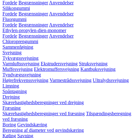
Fordele
Begrænsninger
Anvendelser
Silikongummi
Fordele
Begrænsninger
Anvendelser
Fluorgummi
Fordele
Begrænsninger
Anvendelser
Ethylen-propylen-dien-monomer
Fordele
Begrænsninger
Anvendelser
Chloroprengummi
Sammenføjning
Svejsning
Tykvægssvejsning
Varmluftssvejsning
Ekstrudersvejsning
Struksvejsning
Muffesvejsning
Elektromuffersvejsning
Kantbuksvejsning
Tyndvægssvejsning
Højrefrekvenssvejsning
Varmestrådssvejsning
Ultralydssvejsning
Limning
Spåntagning
Drejning
Skærehastighedsberegninger ved drejning
Fræsning
Skærehastighedsberegninger ved fræsning
Tilspændingsberegning
ved fræsning
Boring
Gevindskæring
Beregning af diameter ved gevindskæring
Køling
Savning