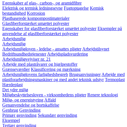
Egenskaber af glas-, carbon-, og aramidfibre
Elektrisk og termisk ledningsevne
Fugtoptagelse
Kemisk
bestandighed
Korrosion
Plastbaserede kompompostimaterialer
Glasfiberforstærket umættet polyester
Egenskaber for glasfiberforstærket umættet polyester
Eksempler på
anvendelse af glasfiberforstærket polyester
Arbejdsmiljø
Arbejdsmiljø
Arbejdsmiljøloven - ledelse - ansattes pligter
Arbejdstilsynet
Bedriftsundhedstjenester
Arbejdspladsvurdering
Arbejdsmiljøvejviser nr. 21
Arbejde med plastråvarer og hjælpestoffer
Grænseværdier
Klassificering og mærkning
Arbejdsmiljølovens farlighedsbegreb
Brugsanvisninger
Arbejde med
plastforarbejdningsmaskiner og med andet teknisk udstyr
Termoplast
Hærdeplast
Det ydre miljø
Miljøbeskyttelsesloven - virksomhedens pligter
Renere teknologi
Miljø- og energistyring
Affald
Genanvendelse og bortskaffelse
Genbrug
Genvinding
Primær genvinding
Sekundær genvinding
Eksempel
Tertiær genvinding