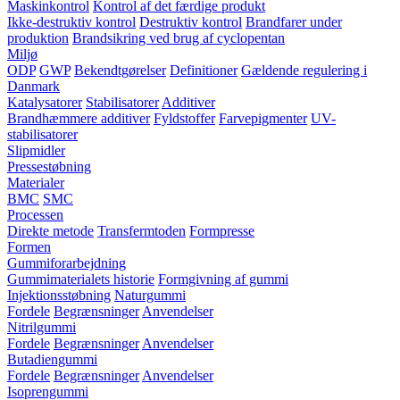
Maskinkontrol
Kontrol af det færdige produkt
Ikke-destruktiv kontrol
Destruktiv kontrol
Brandfarer under
produktion
Brandsikring ved brug af cyclopentan
Miljø
ODP
GWP
Bekendtgørelser
Definitioner
Gældende regulering i
Danmark
Katalysatorer
Stabilisatorer
Additiver
Brandhæmmere additiver
Fyldstoffer
Farvepigmenter
UV-
stabilisatorer
Slipmidler
Pressestøbning
Materialer
BMC
SMC
Processen
Direkte metode
Transfermtoden
Formpresse
Formen
Gummiforarbejdning
Gummimaterialets historie
Formgivning af gummi
Injektionsstøbning
Naturgummi
Fordele
Begrænsninger
Anvendelser
Nitrilgummi
Fordele
Begrænsninger
Anvendelser
Butadiengummi
Fordele
Begrænsninger
Anvendelser
Isoprengummi