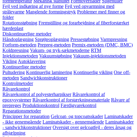
formtemperatur
Mekanisk stabilitet
Formoverflader
Sugehuller
Fejl ved indkøring af nye forme
Fejl ved opvarmning med
strålevarme
Manglende formningstryk
Problemer med finner og
folder
Rotationsstøbning
Fremstilling og forarbejdning af fiberforstærket
hærdeplast
Diskontinuerlige metoder
Håndoplægning
Sprøjteoplægning
Pressestøbning
Varmpresning
Forform-metoden
Prepreg-metoden
Premix-metoden (DMC, BMC)
Koldpresning
Vakum- og tryk-sækmetoderne
RTM
Injektionsmetoden
Vakuumstøbning
Vakuum-injektionsmetoden
Vikling
Autoklavering
Kontinuerlige metoder
Pultudering
Kontinuerlig laminering
Kontinuerlig vikling
One off-
metoden
Sandwichkonstruktioner
Kontrolmetoder
Råvarekontrol
Råvarekontrol af polyesterharpikser
Råvarekontrol af
epoxysystemer
Råvarekontrol af forstærkningsmateriale
Råvare af
prepreges
Produktionskontrol
Færdigvarekontrol
Reparationsmetoder
Principper for reparation
Gelcoat- og topcoatsskader
Laminatskader
- ikke genemgående
Laminatskader - gennemgående
Laminatskader
- sandwichkonstruktioner
Oversigt over gelcoatfejl - deres årsag og
afhjælpning