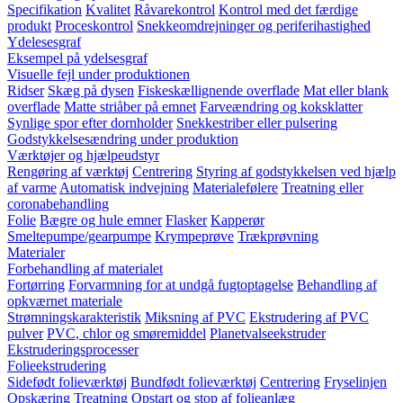
Specifikation
Kvalitet
Råvarekontrol
Kontrol med det færdige
produkt
Proceskontrol
Snekkeomdrejninger og periferihastighed
Ydelesesgraf
Eksempel på ydelsesgraf
Visuelle fejl under produktionen
Ridser
Skæg på dysen
Fiskeskællignende overflade
Mat eller blank
overflade
Matte striåber på emnet
Farveændring og koksklatter
Synlige spor efter dornholder
Snekkestriber eller pulsering
Godstykkelsesændring under produktion
Værktøjer og hjælpeudstyr
Rengøring af værktøj
Centrering
Styring af godstykkelsen ved hjælp
af varme
Automatisk indvejning
Materialefølere
Treatning eller
coronabehandling
Folie
Bægre og hule emner
Flasker
Kapperør
Smeltepumpe/gearpumpe
Krympeprøve
Trækprøvning
Materialer
Forbehandling af materialet
Fortørring
Forvarmning for at undgå fugtoptagelse
Behandling af
opkværnet materiale
Strømningskarakteristik
Miksning af PVC
Ekstrudering af PVC
pulver
PVC, chlor og smøremiddel
Planetvalseekstruder
Ekstruderingsprocesser
Folieekstrudering
Sidefødt folieværktøj
Bundfødt folieværktøj
Centrering
Fryselinjen
Opskæring
Treatning
Opstart og stop af folieanlæg