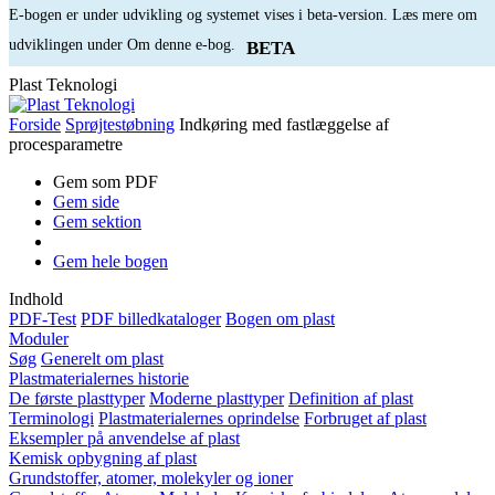
E-bogen er under udvikling og systemet vises i beta-version. Læs mere om
udviklingen under Om denne e-bog.
BETA
Plast Teknologi
Forside
Sprøjtestøbning
Indkøring med fastlæggelse af
procesparametre
Gem som PDF
Gem side
Gem sektion
Gem hele bogen
Indhold
PDF-Test
PDF billedkataloger
Bogen om plast
Moduler
Søg
Generelt om plast
Plastmaterialernes historie
De første plasttyper
Moderne plasttyper
Definition af plast
Terminologi
Plastmaterialernes oprindelse
Forbruget af plast
Eksempler på anvendelse af plast
Kemisk opbygning af plast
Grundstoffer, atomer, molekyler og ioner