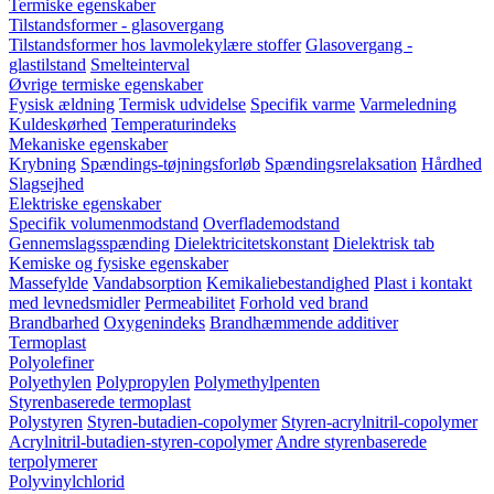
Termiske egenskaber
Tilstandsformer - glasovergang
Tilstandsformer hos lavmolekylære stoffer
Glasovergang -
glastilstand
Smelteinterval
Øvrige termiske egenskaber
Fysisk ældning
Termisk udvidelse
Specifik varme
Varmeledning
Kuldeskørhed
Temperaturindeks
Mekaniske egenskaber
Krybning
Spændings-tøjningsforløb
Spændingsrelaksation
Hårdhed
Slagsejhed
Elektriske egenskaber
Specifik volumenmodstand
Overflademodstand
Gennemslagsspænding
Dielektricitetskonstant
Dielektrisk tab
Kemiske og fysiske egenskaber
Massefylde
Vandabsorption
Kemikaliebestandighed
Plast i kontakt
med levnedsmidler
Permeabilitet
Forhold ved brand
Brandbarhed
Oxygenindeks
Brandhæmmende additiver
Termoplast
Polyolefiner
Polyethylen
Polypropylen
Polymethylpenten
Styrenbaserede termoplast
Polystyren
Styren-butadien-copolymer
Styren-acrylnitril-copolymer
Acrylnitril-butadien-styren-copolymer
Andre styrenbaserede
terpolymerer
Polyvinylchlorid