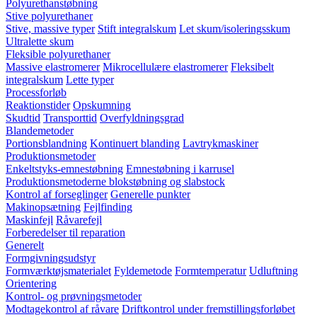
Polyurethanstøbning
Stive polyurethaner
Stive, massive typer
Stift integralskum
Let skum/isoleringsskum
Ultralette skum
Fleksible polyurethaner
Massive elastromerer
Mikrocellulære elastromerer
Fleksibelt
integralskum
Lette typer
Processforløb
Reaktionstider
Opskumning
Skudtid
Transporttid
Overfyldningsgrad
Blandemetoder
Portionsblandning
Kontinuert blanding
Lavtrykmaskiner
Produktionsmetoder
Enkeltstyks-emnestøbning
Emnestøbning i karrusel
Produktionsmetoderne blokstøbning og slabstock
Kontrol af forseglinger
Generelle punkter
Makinopsætning
Fejlfinding
Maskinfejl
Råvarefejl
Forberedelser til reparation
Generelt
Formgivningsudstyr
Formværktøjsmaterialet
Fyldemetode
Formtemperatur
Udluftning
Orientering
Kontrol- og prøvningsmetoder
Modtagekontrol af råvare
Driftkontrol under fremstillingsforløbet