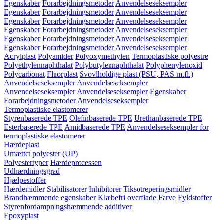
Egenskaber
Forarbejdningsmetoder
Anvendelseseksempler
Egenskaber
Forarbejdningsmetoder
Anvendelseseksempler
Egenskaber
Forarbejdningsmetoder
Anvendelseseksempler
Egenskaber
Forarbejdningsmetoder
Anvendelseseksempler
Egenskaber
Forarbejdningsmetoder
Anvendelseseksempler
Egenskaber
Forarbejdningsmetoder
Anvendelseseksempler
Acrylplast
Polyamider
Polyoxymethylen
Termoplastiske polyestre
Polyethylennaphthalat
Polybutylennaphthalat
Polyphenylenoxid
Polycarbonat
Fluorplast
Svovlholdige plast (PSU, PAS m.fl.)
Anvendelseseksempler
Anvendelseseksempler
Anvendelseseksempler
Anvendelseseksempler
Egenskaber
Forarbejdningsmetoder
Anvendelseseksempler
Termoplastiske elastomerer
Styrenbaserede TPE
Olefinbaserede TPE
Urethanbaserede TPE
Esterbaserede TPE
Amidbaserede TPE
Anvendelseseksempler for
termoplastiske elastomerer
Hærdeplast
Umættet polyester (UP)
Polyestertyper
Hærdeprocessen
Udhærdningsgrad
Hjælpestoffer
Hærdemidler
Stabilisatorer
Inhibitorer
Tiksotreperingsmidler
Brandhæmmende egenskaber
Klæbefri overflade
Farve
Fyldstoffer
Styrenfordampningshæmmende additiver
Epoxyplast