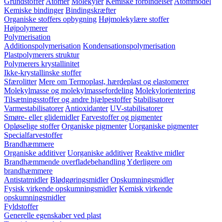
Grundstoffer
Atomer
Molekyler
Kemiske forbindelser
Atommodel
Kemiske bindinger
Bindingskræfter
Organiske stoffers opbygning
Højmolekylære stoffer
Højpolymerer
Polymerisation
Additionspolymerisation
Kondensationspolymerisation
Plastpolymerers struktur
Polymerers krystallinitet
Ikke-krystallinske stoffer
Sfærolitter
Mere om Termoplast, hærdeplast og elastomerer
Molekylmasse og molekylmassefordeling
Molekylorientering
Tilsætningsstoffer og andre hjælpestoffer
Stabilisatorer
Varmestabilisatorer
Antioxidanter
UV-stabilisatorer
Smøre- eller glidemidler
Farvestoffer og pigmenter
Opløselige stoffer
Organiske pigmenter
Uorganiske pigmenter
Specialfarvestoffer
Brandhæmmere
Organiske additiver
Uorganiske additiver
Reaktive midler
Brandhæmmende overfladebehandling
Yderligere om
brandhæmmere
Antistatmidler
Blødgøringsmidler
Opskumningsmidler
Fysisk virkende opskumningsmidler
Kemisk virkende
opskumningsmidler
Fyldstoffer
Generelle egenskaber ved plast