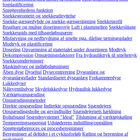
forplastificering
Sprøjteenhedens funktion
Snekkegeometri og snekkeudnyttelse
Snekke-gængedybde og snekke-gængestigning
Snekkeprofil
Brugbare og mulige doseringsveje
Luft i plastsmelten
Snekkeslitage
Snekkespids med tilbageløbsspærre
Misfarvning og nedbrydning af smelte pga. dårlige tætningsplader
Modtryk og plastificering
Dosering
Opvarmning af materialet under doseringen
Modtryk
Dekompression
Omsætningsfaktorer
Fra hydrauliktryk til smeltetryk
Snekkeomdrejninger
Maskindyser og indløbsbøsninger
Åben dyse
Dysehul
Dysecentrereing
Dyseanlæg og
dyseanlægsflader
Standardiseret dyseanlæg
Forkammerdyse
Lukkedyser
Nåleventilsdyse
Skydelukkedyse
Hydraulisk lukkedyse
Værktøjsopspænding
Opspændingsmetoder
Direkte opspænding
Indirekte opspænding
Spændejern
Opspændingsbolte og gevindhuller
Spændejernets hældning
Boltafstand
Spændesystemet "Ideal"
Tilslutning af værktøjskøling
Tempereringsaggregat
Udstøderens indstilling/opmåling
Sprøjtestøbeproces og procesberegninger
Beregninger af deltider i et cyklusforløb
Køling og beregning af
restkøletid