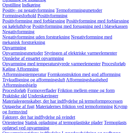
Opstilling
Indkøring
Positiv- og negativformning
Termoformningsmetoder
Formningsforhold
Positivformning
Positivformning med forblæsning
Positivformning med forblæsning
og køleluftdyse
Positivformning med forsugning ned i blæsekassen
Negativformning
Negativformning uden forstrækning
Negativformning med
mekanisk forstrækning
Opvarmning
Opvarmningsmetoder
Styringen af elektriske varmeelementer
Opnåelse af ensartet opvarmning
Opvarmning med temperaturstyrede varmeelementer
Procesforløb
Køling
Afformning
Afformningstemperatur
Formkonstruktion med god afformning
Trykudligning og afformningsluft
Afformningshastighed
Afformningshjælp
Procesforløb
Formoverflader
Friktion mellem emne og form
Praktiske råd
Underskæringer
Materialeegenskaber, der har indflydelse på termoformprocessen
Optagelse af fugt
Materialernes friktion ved termoformning
Krymp
og formsvind
Faktorer, der har indflydelse på svindet
Orientering
Statisk opladning af termoplastiske plader
Termoplasts
opførsel ved opvarmning