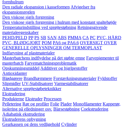
formhulrum
Den radiale ekspansion i kasseformen
Afvigelser fra
ekspansionsreglen
Den viskose sjæls forgrening
Den viskose sjæls forgrening i hulrum med konstant spaltehøjde
Temperaturindstilling ved sprøjtestøbning
Retningsgivende
materialeegenskaber
PEHD/PELD
PP
PS
SB
SAN
ABS
PMMA
CA
PC
PVC, HÅRD
PVC, BLØDGJORT
POM
PA6 og PA6.6
OVERSIGT OVER
GENERELLE OPLYSNINGER OM TERMOPLAST
Indfarvning af plastmaterialer
Masterbatchens indflydelse på det støbte emne
Farvepigmenter til
masterbatch
Farvematchningsproblematik
Opskumningsmiddel
Additiver og hjælpestoffer
Antioxidanter
Blødgørere
Brandhæmmere
Forstærkningsmaterialer
Fyldstoffer
Slipmidler
UV-Stabilisatorer
Varmestabilisatorer
Alternative sprøjtestøbeteknikker
Ekstrudering
Produkterne
Ekstruder
Processen
Pelletering
Rør og profiler
Folie
Plader
Monofilamenter
Kapperør,
isolering på elledninger osv.
Blæsestøbning
Coekstrudering
Adiabatisk ekstrudering
Ekstruderens opbygning
Gearkassen og dens vedligehold
Cylinder