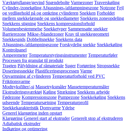
Værktøjsflange/gevind
Spændebolte
Varmezoner
Traverskøling
Cylinder-/zonekøling
Afgasnings-/afdampningszone
Notzone
Fejl
og vedligehold på og omkring cylinderen
Snekken
Forholdet
mellem snekkelængde og snekkediameter
Snekkens zoneopdeling
Snekkens stigning
Snekkens kompressionsforhold
Volumenbestemmelse
Snekketyper
Sammensatte snekker
Barrierezone
Mikse-/blandezoner
Krav til snekkegeometri
Snekkespids
Dobbeltsnekke
Snekkens data
Afgasnings-/afdampningszone
Forskydelig snekke
Snekkekøling
Kontrolpanel
Amperemeter
Temperaturstyringsinstrumenter
Temperaturføler
Processen fra granulat til produkt
Tragten
Påfyldning af råmateriale
Suger
Fortørring
Stropsnekke
Doseringssnekke
Plastificeringsprocessen
Varme
Opvarmning af cylinderen
Temperaturforhold ved PVC
Friktionsvarme
Modtryksfilter/-si
Massetryksmåler
Massetemperaturmåler
Ekstruderingsværktøj
Køling
Strækning
Snekkens arbejde
Fødezone
Kompressionszone
Pumpezone
Snekkekøling
Snekkens
udseende
Temperatursætning
Temperaturprofil
Snekkekarakteristik
Dornvarme
Ydelse
Generel klargøring inden opstart
Klargøring
Generel start af ekstruder
Generelt stop af ekstruderen
Adiabatisk ekstruder
Indkøring og optimering