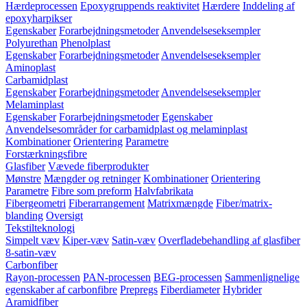
Hærdeprocessen
Epoxygruppends reaktivitet
Hærdere
Inddeling af
epoxyharpikser
Egenskaber
Forarbejdningsmetoder
Anvendelseseksempler
Polyurethan
Phenolplast
Egenskaber
Forarbejdningsmetoder
Anvendelseseksempler
Aminoplast
Carbamidplast
Egenskaber
Forarbejdningsmetoder
Anvendelseseksempler
Melaminplast
Egenskaber
Forarbejdningsmetoder
Egenskaber
Anvendelsesområder for carbamidplast og melaminplast
Kombinationer
Orientering
Parametre
Forstærkningsfibre
Glasfiber
Vævede fiberprodukter
Mønstre
Mængder og retninger
Kombinationer
Orientering
Parametre
Fibre som preform
Halvfabrikata
Fibergeometri
Fiberarrangement
Matrixmængde
Fiber/matrix-
blanding
Oversigt
Tekstilteknologi
Simpelt væv
Kiper-væv
Satin-væv
Overfladebehandling af glasfiber
8-satin-væv
Carbonfiber
Rayon-processen
PAN-processen
BEG-processen
Sammenlignelige
egenskaber af carbonfibre
Prepregs
Fiberdiameter
Hybrider
Aramidfiber