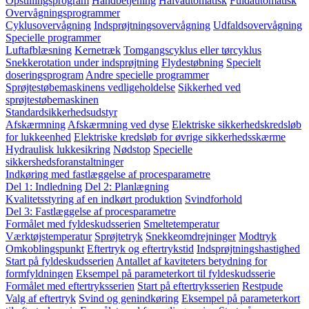
Opstillingsprogram
Håndbetjening
Halvautomatisk
Fuldautomatisk
Overvågningsprogrammer
Cyklusovervågning
Indsprøjtningsovervågning
Udfaldsovervågning
Specielle programmer
Luftafblæsning
Kernetræk
Tomgangscyklus eller tørcyklus
Snekkerotation under indsprøjtning
Flydestøbning
Specielt
doseringsprogram
Andre specielle programmer
Sprøjtestøbemaskinens vedligeholdelse
Sikkerhed ved
sprøjtestøbemaskinen
Standardsikkerhedsudstyr
Afskærmning
Afskærmning ved dyse
Elektriske sikkerhedskredsløb
for lukkeenhed
Elektriske kredsløb for øvrige sikkerhedsskærme
Hydraulisk lukkesikring
Nødstop
Specielle
sikkershedsforanstaltninger
Indkøring med fastlæggelse af procesparametre
Del 1: Indledning
Del 2: Planlægning
Kvalitetsstyring af en indkørt produktion
Svindforhold
Del 3: Fastlæggelse af procesparametre
Formålet med fyldeskudsserien
Smeltetemperatur
Værktøjstemperatur
Sprøjtetryk
Snekkeomdrejninger
Modtryk
Omkoblingspunkt
Eftertryk og eftertrykstid
Indsprøjtningshastighed
Start på fyldeskudsserien
Antallet af kaviteters betydning for
formfyldningen
Eksempel på parameterkort til fyldeskudsserie
Formålet med eftertryksserien
Start på eftertryksserien
Restpude
Valg af eftertryk
Svind og genindkøring
Eksempel på parameterkort