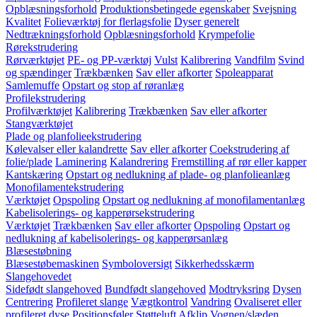
Opblæsningsforhold
Produktionsbetingede egenskaber
Svejsning
Kvalitet
Folieværktøj for flerlagsfolie
Dyser generelt
Nedtrækningsforhold
Opblæsningsforhold
Krympefolie
Rørekstrudering
Rørværktøjet
PE- og PP-værktøj
Vulst
Kalibrering
Vandfilm
Svind
og spændinger
Trækbænken
Sav eller afkorter
Spoleapparat
Samlemuffe
Opstart og stop af røranlæg
Profilekstrudering
Profilværktøjet
Kalibrering
Trækbænken
Sav eller afkorter
Stangværktøjet
Plade og planfolieekstrudering
Kølevalser eller kalandrette
Sav eller afkorter
Coekstrudering af
folie/plade
Laminering
Kalandrering
Fremstilling af rør eller kapper
Kantskæring
Opstart og nedlukning af plade- og planfolieanlæg
Monofilamentekstrudering
Værktøjet
Opspoling
Opstart og nedlukning af monofilamentanlæg
Kabelisolerings- og kapperørsekstrudering
Værktøjet
Trækbænken
Sav eller afkorter
Opspoling
Opstart og
nedlukning af kabelisolerings- og kapperørsanlæg
Blæsestøbning
Blæsestøbemaskinen
Symboloversigt
Sikkerhedsskærm
Slangehovedet
Sidefødt slangehoved
Bundfødt slangehoved
Modtryksring
Dysen
Centrering
Profileret slange
Vægtkontrol
Vandring
Ovaliseret eller
profileret dyse
Positionsføler
Støtteluft
Afklip
Vognen/slæden