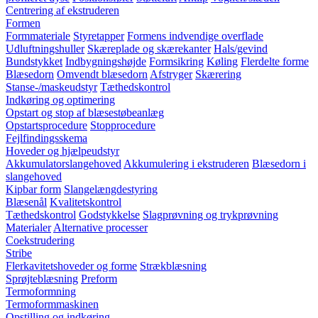
Centrering af ekstruderen
Formen
Formmateriale
Styretapper
Formens indvendige overflade
Udluftningshuller
Skæreplade og skærekanter
Hals/gevind
Bundstykket
Indbygningshøjde
Formsikring
Køling
Flerdelte forme
Blæsedorn
Omvendt blæsedorn
Afstryger
Skærering
Stanse-/maskeudstyr
Tæthedskontrol
Indkøring og optimering
Opstart og stop af blæsestøbeanlæg
Opstartsprocedure
Stopprocedure
Fejlfindingsskema
Hoveder og hjælpeudstyr
Akkumulatorslangehoved
Akkumulering i ekstruderen
Blæsedorn i
slangehoved
Kipbar form
Slangelængdestyring
Blæsenål
Kvalitetskontrol
Tæthedskontrol
Godstykkelse
Slagprøvning og trykprøvning
Materialer
Alternative processer
Coekstrudering
Stribe
Flerkavitetshoveder og forme
Strækblæsning
Sprøjteblæsning
Preform
Termoformning
Termoformmaskinen
Opstilling og indkøring