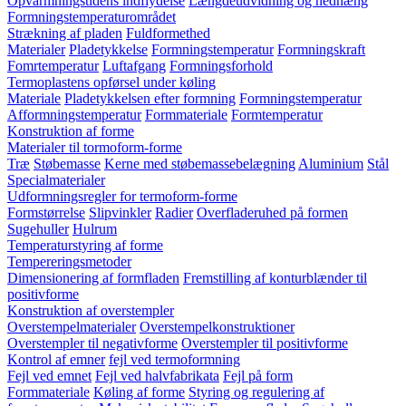
Opvarmningstidens indflydelse
Længdeudvidning og nedhæng
Formningstemperaturområdet
Strækning af pladen
Fuldformethed
Materialer
Pladetykkelse
Formningstemperatur
Formningskraft
Fomrtemperatur
Luftafgang
Formningsforhold
Termoplastens opførsel under køling
Materiale
Pladetykkelsen efter formning
Formningstemperatur
Afformningstemperatur
Formmateriale
Formtemperatur
Konstruktion af forme
Materialer til tormoform-forme
Træ
Støbemasse
Kerne med støbemassebelægning
Aluminium
Stål
Specialmaterialer
Udformningsregler for termoform-forme
Formstørrelse
Slipvinkler
Radier
Overfladeruhed på formen
Sugehuller
Hulrum
Temperaturstyring af forme
Tempereringsmetoder
Dimensionering af formfladen
Fremstilling af konturblænder til
positivforme
Konstruktion af overstempler
Overstempelmaterialer
Overstempelkonstruktioner
Overstempler til negativforme
Overstempler til positivforme
Kontrol af emner
fejl ved termoformning
Fejl ved emnet
Fejl ved halvfabrikata
Fejl på form
Formmateriale
Køling af forme
Styring og regulering af