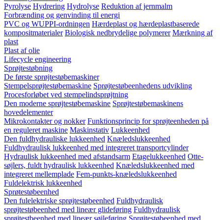
Pyrolyse
Hydrering
Hydrolyse
Reduktion af jernmalm
Forbrænding og genvinding til energi
PVC og WUPPI-ordningen
Hærdeplast og hærdeplastbaserede
kompositmaterialer
Biologisk nedbrydelige polymerer
Mærkning af
plast
Plast af olie
Lifecycle engineering
Sprøjtestøbning
De første sprøjtestøbemaskiner
Stempelsprøjtestøbemaskine
Sprøjtestøbeenhedens udvikling
Procesforløbet ved stempelindsprøjtning
Den moderne sprøjtestøbemaskine
Sprøjtestøbemaskinens
hovedelementer
Mikrokontakter og nokker
Funktionsprincip for sprøjteenheden på
en reguleret maskine
Maskinstativ
Lukkeenhed
Den fuldhydrauliske lukkeenhed
Knæledslukkeenhed
Fuldhydraulisk lukkeenhed med integreret transportcylinder
Hydraulisk lukkeenhed med afstandsarm
Etagelukkeenhed
Otte-
søjlers, fuldt hydraulisk lukkeenhed
Knæledslukkeenhed med
integreret mellemplade
Fem-punkts-knæledslukkeenhed
Fuldelektrisk lukkeenhed
Sprøtestøbeenhed
Den fulelektriske sprøjtestøbeenhed
Fuldhydraulisk
sprøjtestøbeenhed med lineær glideføring
Fuldhydraulisk
sprøjtestbeenhed med lineær søjleføring
Sprøjtestøbeenhed med