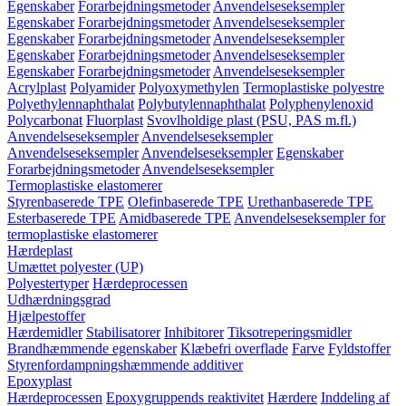
Egenskaber
Forarbejdningsmetoder
Anvendelseseksempler
Egenskaber
Forarbejdningsmetoder
Anvendelseseksempler
Egenskaber
Forarbejdningsmetoder
Anvendelseseksempler
Egenskaber
Forarbejdningsmetoder
Anvendelseseksempler
Egenskaber
Forarbejdningsmetoder
Anvendelseseksempler
Acrylplast
Polyamider
Polyoxymethylen
Termoplastiske polyestre
Polyethylennaphthalat
Polybutylennaphthalat
Polyphenylenoxid
Polycarbonat
Fluorplast
Svovlholdige plast (PSU, PAS m.fl.)
Anvendelseseksempler
Anvendelseseksempler
Anvendelseseksempler
Anvendelseseksempler
Egenskaber
Forarbejdningsmetoder
Anvendelseseksempler
Termoplastiske elastomerer
Styrenbaserede TPE
Olefinbaserede TPE
Urethanbaserede TPE
Esterbaserede TPE
Amidbaserede TPE
Anvendelseseksempler for
termoplastiske elastomerer
Hærdeplast
Umættet polyester (UP)
Polyestertyper
Hærdeprocessen
Udhærdningsgrad
Hjælpestoffer
Hærdemidler
Stabilisatorer
Inhibitorer
Tiksotreperingsmidler
Brandhæmmende egenskaber
Klæbefri overflade
Farve
Fyldstoffer
Styrenfordampningshæmmende additiver
Epoxyplast
Hærdeprocessen
Epoxygruppends reaktivitet
Hærdere
Inddeling af