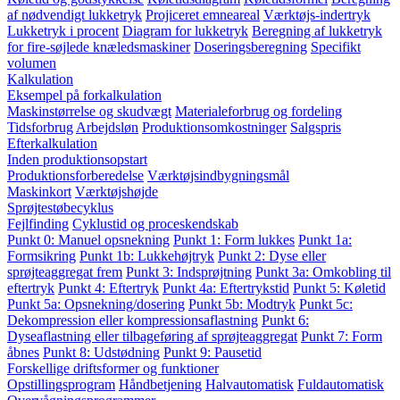
af nødvendigt lukketryk
Projiceret emneareal
Værktøjs-indertryk
Lukketryk i procent
Diagram for lukketryk
Beregning af lukketryk
for fire-søjlede knæledsmaskiner
Doseringsberegning
Specifikt
volumen
Kalkulation
Eksempel på forkalkulation
Maskinstørrelse og skudvægt
Materialeforbrug og fordeling
Tidsforbrug
Arbejdsløn
Produktionsomkostninger
Salgspris
Efterkalkulation
Inden produktionsopstart
Produktionsforberedelse
Værktøjsindbygningsmål
Maskinkort
Værktøjshøjde
Sprøjtestøbecyklus
Fejlfinding
Cyklustid og proceskendskab
Punkt 0: Manuel opsnekning
Punkt 1: Form lukkes
Punkt 1a:
Formsikring
Punkt 1b: Lukkehøjtryk
Punkt 2: Dyse eller
sprøjteaggregat frem
Punkt 3: Indsprøjtning
Punkt 3a: Omkobling til
eftertryk
Punkt 4: Eftertryk
Punkt 4a: Eftertrykstid
Punkt 5: Køletid
Punkt 5a: Opsnekning/dosering
Punkt 5b: Modtryk
Punkt 5c:
Dekompression eller kompressionsaflastning
Punkt 6:
Dyseaflastning eller tilbageføring af sprøjteaggregat
Punkt 7: Form
åbnes
Punkt 8: Udstødning
Punkt 9: Pausetid
Forskellige driftsformer og funktioner
Opstillingsprogram
Håndbetjening
Halvautomatisk
Fuldautomatisk