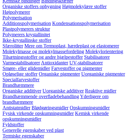
Kemiske bindinger
Bindingskræfter
Organiske stoffers opbygning
Højmolekylære stoffer
Højpolymerer
Polymerisation
Additionspolymerisation
Kondensationspolymerisation
Plastpolymerers struktur
Polymerers krystallinitet
Ikke-krystallinske stoffer
Sfærolitter
Mere om Termoplast, hærdeplast og elastomerer
Molekylmasse og molekylmassefordeling
Molekylorientering
Tilsætningsstoffer og andre hjælpestoffer
Stabilisatorer
Varmestabilisatorer
Antioxidanter
UV-stabilisatorer
Smøre- eller glidemidler
Farvestoffer og pigmenter
Opløselige stoffer
Organiske pigmenter
Uorganiske pigmenter
Specialfarvestoffer
Brandhæmmere
Organiske additiver
Uorganiske additiver
Reaktive midler
Brandhæmmende overfladebehandling
Yderligere om
brandhæmmere
Antistatmidler
Blødgøringsmidler
Opskumningsmidler
Fysisk virkende opskumningsmidler
Kemisk virkende
opskumningsmidler
Fyldstoffer
Generelle egenskaber ved plast
Termiske egenskaber