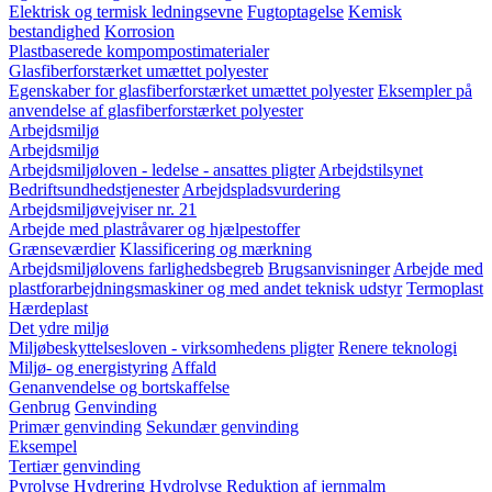
Elektrisk og termisk ledningsevne
Fugtoptagelse
Kemisk
bestandighed
Korrosion
Plastbaserede kompompostimaterialer
Glasfiberforstærket umættet polyester
Egenskaber for glasfiberforstærket umættet polyester
Eksempler på
anvendelse af glasfiberforstærket polyester
Arbejdsmiljø
Arbejdsmiljø
Arbejdsmiljøloven - ledelse - ansattes pligter
Arbejdstilsynet
Bedriftsundhedstjenester
Arbejdspladsvurdering
Arbejdsmiljøvejviser nr. 21
Arbejde med plastråvarer og hjælpestoffer
Grænseværdier
Klassificering og mærkning
Arbejdsmiljølovens farlighedsbegreb
Brugsanvisninger
Arbejde med
plastforarbejdningsmaskiner og med andet teknisk udstyr
Termoplast
Hærdeplast
Det ydre miljø
Miljøbeskyttelsesloven - virksomhedens pligter
Renere teknologi
Miljø- og energistyring
Affald
Genanvendelse og bortskaffelse
Genbrug
Genvinding
Primær genvinding
Sekundær genvinding
Eksempel
Tertiær genvinding
Pyrolyse
Hydrering
Hydrolyse
Reduktion af jernmalm