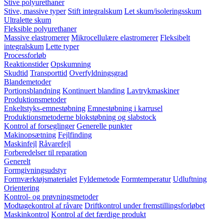
Stive polyurethaner
Stive, massive typer
Stift integralskum
Let skum/isoleringsskum
Ultralette skum
Fleksible polyurethaner
Massive elastromerer
Mikrocellulære elastromerer
Fleksibelt
integralskum
Lette typer
Processforløb
Reaktionstider
Opskumning
Skudtid
Transporttid
Overfyldningsgrad
Blandemetoder
Portionsblandning
Kontinuert blanding
Lavtrykmaskiner
Produktionsmetoder
Enkeltstyks-emnestøbning
Emnestøbning i karrusel
Produktionsmetoderne blokstøbning og slabstock
Kontrol af forseglinger
Generelle punkter
Makinopsætning
Fejlfinding
Maskinfejl
Råvarefejl
Forberedelser til reparation
Generelt
Formgivningsudstyr
Formværktøjsmaterialet
Fyldemetode
Formtemperatur
Udluftning
Orientering
Kontrol- og prøvningsmetoder
Modtagekontrol af råvare
Driftkontrol under fremstillingsforløbet
Maskinkontrol
Kontrol af det færdige produkt