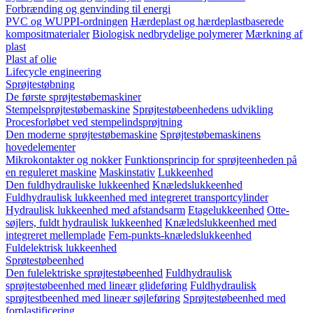
Forbrænding og genvinding til energi
PVC og WUPPI-ordningen
Hærdeplast og hærdeplastbaserede
kompositmaterialer
Biologisk nedbrydelige polymerer
Mærkning af
plast
Plast af olie
Lifecycle engineering
Sprøjtestøbning
De første sprøjtestøbemaskiner
Stempelsprøjtestøbemaskine
Sprøjtestøbeenhedens udvikling
Procesforløbet ved stempelindsprøjtning
Den moderne sprøjtestøbemaskine
Sprøjtestøbemaskinens
hovedelementer
Mikrokontakter og nokker
Funktionsprincip for sprøjteenheden på
en reguleret maskine
Maskinstativ
Lukkeenhed
Den fuldhydrauliske lukkeenhed
Knæledslukkeenhed
Fuldhydraulisk lukkeenhed med integreret transportcylinder
Hydraulisk lukkeenhed med afstandsarm
Etagelukkeenhed
Otte-
søjlers, fuldt hydraulisk lukkeenhed
Knæledslukkeenhed med
integreret mellemplade
Fem-punkts-knæledslukkeenhed
Fuldelektrisk lukkeenhed
Sprøtestøbeenhed
Den fulelektriske sprøjtestøbeenhed
Fuldhydraulisk
sprøjtestøbeenhed med lineær glideføring
Fuldhydraulisk
sprøjtestbeenhed med lineær søjleføring
Sprøjtestøbeenhed med
forplastificering