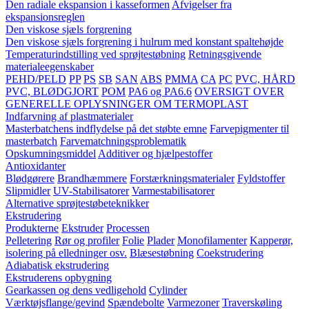
Den radiale ekspansion i kasseformen
Afvigelser fra
ekspansionsreglen
Den viskose sjæls forgrening
Den viskose sjæls forgrening i hulrum med konstant spaltehøjde
Temperaturindstilling ved sprøjtestøbning
Retningsgivende
materialeegenskaber
PEHD/PELD
PP
PS
SB
SAN
ABS
PMMA
CA
PC
PVC, HÅRD
PVC, BLØDGJORT
POM
PA6 og PA6.6
OVERSIGT OVER
GENERELLE OPLYSNINGER OM TERMOPLAST
Indfarvning af plastmaterialer
Masterbatchens indflydelse på det støbte emne
Farvepigmenter til
masterbatch
Farvematchningsproblematik
Opskumningsmiddel
Additiver og hjælpestoffer
Antioxidanter
Blødgørere
Brandhæmmere
Forstærkningsmaterialer
Fyldstoffer
Slipmidler
UV-Stabilisatorer
Varmestabilisatorer
Alternative sprøjtestøbeteknikker
Ekstrudering
Produkterne
Ekstruder
Processen
Pelletering
Rør og profiler
Folie
Plader
Monofilamenter
Kapperør,
isolering på elledninger osv.
Blæsestøbning
Coekstrudering
Adiabatisk ekstrudering
Ekstruderens opbygning
Gearkassen og dens vedligehold
Cylinder
Værktøjsflange/gevind
Spændebolte
Varmezoner
Traverskøling