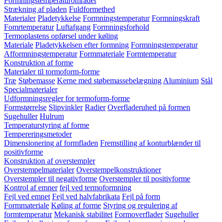
Formningstemperaturområdet
Strækning af pladen
Fuldformethed
Materialer
Pladetykkelse
Formningstemperatur
Formningskraft
Fomrtemperatur
Luftafgang
Formningsforhold
Termoplastens opførsel under køling
Materiale
Pladetykkelsen efter formning
Formningstemperatur
Afformningstemperatur
Formmateriale
Formtemperatur
Konstruktion af forme
Materialer til tormoform-forme
Træ
Støbemasse
Kerne med støbemassebelægning
Aluminium
Stål
Specialmaterialer
Udformningsregler for termoform-forme
Formstørrelse
Slipvinkler
Radier
Overfladeruhed på formen
Sugehuller
Hulrum
Temperaturstyring af forme
Tempereringsmetoder
Dimensionering af formfladen
Fremstilling af konturblænder til
positivforme
Konstruktion af overstempler
Overstempelmaterialer
Overstempelkonstruktioner
Overstempler til negativforme
Overstempler til positivforme
Kontrol af emner
fejl ved termoformning
Fejl ved emnet
Fejl ved halvfabrikata
Fejl på form
Formmateriale
Køling af forme
Styring og regulering af
formtemperatur
Mekanisk stabilitet
Formoverflader
Sugehuller