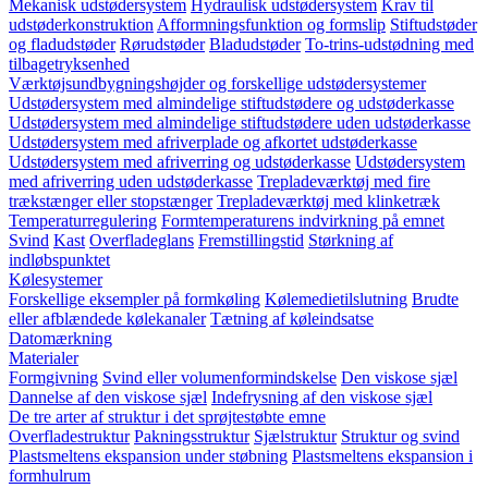
Mekanisk udstødersystem
Hydraulisk udstødersystem
Krav til
udstøderkonstruktion
Afformningsfunktion og formslip
Stiftudstøder
og fladudstøder
Rørudstøder
Bladudstøder
To-trins-udstødning med
tilbagetryksenhed
Værktøjsundbygningshøjder og forskellige udstødersystemer
Udstødersystem med almindelige stiftudstødere og udstøderkasse
Udstødersystem med almindelige stiftudstødere uden udstøderkasse
Udstødersystem med afriverplade og afkortet udstøderkasse
Udstødersystem med afriverring og udstøderkasse
Udstødersystem
med afriverring uden udstøderkasse
Trepladeværktøj med fire
trækstænger eller stopstænger
Trepladeværktøj med klinketræk
Temperaturregulering
Formtemperaturens indvirkning på emnet
Svind
Kast
Overfladeglans
Fremstillingstid
Størkning af
indløbspunktet
Kølesystemer
Forskellige eksempler på formkøling
Kølemedietilslutning
Brudte
eller afblændede kølekanaler
Tætning af køleindsatse
Datomærkning
Materialer
Formgivning
Svind eller volumenformindskelse
Den viskose sjæl
Dannelse af den viskose sjæl
Indefrysning af den viskose sjæl
De tre arter af struktur i det sprøjtestøbte emne
Overfladestruktur
Pakningsstruktur
Sjælstruktur
Struktur og svind
Plastsmeltens ekspansion under støbning
Plastsmeltens ekspansion i
formhulrum