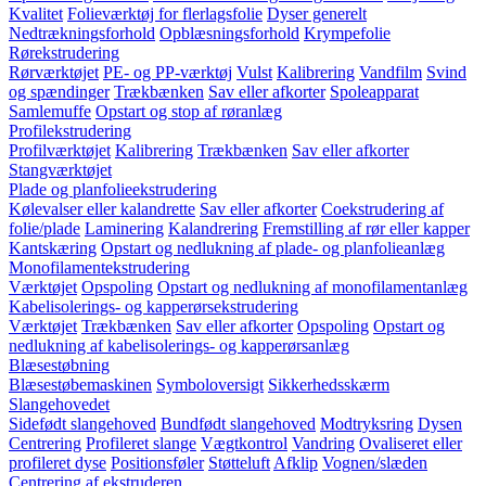
Kvalitet
Folieværktøj for flerlagsfolie
Dyser generelt
Nedtrækningsforhold
Opblæsningsforhold
Krympefolie
Rørekstrudering
Rørværktøjet
PE- og PP-værktøj
Vulst
Kalibrering
Vandfilm
Svind
og spændinger
Trækbænken
Sav eller afkorter
Spoleapparat
Samlemuffe
Opstart og stop af røranlæg
Profilekstrudering
Profilværktøjet
Kalibrering
Trækbænken
Sav eller afkorter
Stangværktøjet
Plade og planfolieekstrudering
Kølevalser eller kalandrette
Sav eller afkorter
Coekstrudering af
folie/plade
Laminering
Kalandrering
Fremstilling af rør eller kapper
Kantskæring
Opstart og nedlukning af plade- og planfolieanlæg
Monofilamentekstrudering
Værktøjet
Opspoling
Opstart og nedlukning af monofilamentanlæg
Kabelisolerings- og kapperørsekstrudering
Værktøjet
Trækbænken
Sav eller afkorter
Opspoling
Opstart og
nedlukning af kabelisolerings- og kapperørsanlæg
Blæsestøbning
Blæsestøbemaskinen
Symboloversigt
Sikkerhedsskærm
Slangehovedet
Sidefødt slangehoved
Bundfødt slangehoved
Modtryksring
Dysen
Centrering
Profileret slange
Vægtkontrol
Vandring
Ovaliseret eller
profileret dyse
Positionsføler
Støtteluft
Afklip
Vognen/slæden
Centrering af ekstruderen