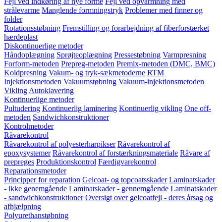
Fejl ved indkøring af nye forme
Fejl ved opvarmning med
strålevarme
Manglende formningstryk
Problemer med finner og
folder
Rotationsstøbning
Fremstilling og forarbejdning af fiberforstærket
hærdeplast
Diskontinuerlige metoder
Håndoplægning
Sprøjteoplægning
Pressestøbning
Varmpresning
Forform-metoden
Prepreg-metoden
Premix-metoden (DMC, BMC)
Koldpresning
Vakum- og tryk-sækmetoderne
RTM
Injektionsmetoden
Vakuumstøbning
Vakuum-injektionsmetoden
Vikling
Autoklavering
Kontinuerlige metoder
Pultudering
Kontinuerlig laminering
Kontinuerlig vikling
One off-
metoden
Sandwichkonstruktioner
Kontrolmetoder
Råvarekontrol
Råvarekontrol af polyesterharpikser
Råvarekontrol af
epoxysystemer
Råvarekontrol af forstærkningsmateriale
Råvare af
prepreges
Produktionskontrol
Færdigvarekontrol
Reparationsmetoder
Principper for reparation
Gelcoat- og topcoatsskader
Laminatskader
- ikke genemgående
Laminatskader - gennemgående
Laminatskader
- sandwichkonstruktioner
Oversigt over gelcoatfejl - deres årsag og
afhjælpning
Polyurethanstøbning