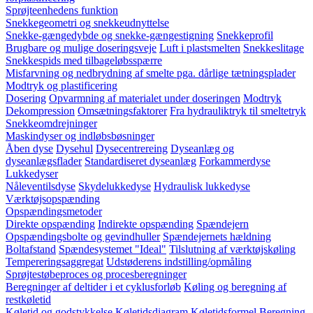
Sprøjteenhedens funktion
Snekkegeometri og snekkeudnyttelse
Snekke-gængedybde og snekke-gængestigning
Snekkeprofil
Brugbare og mulige doseringsveje
Luft i plastsmelten
Snekkeslitage
Snekkespids med tilbageløbsspærre
Misfarvning og nedbrydning af smelte pga. dårlige tætningsplader
Modtryk og plastificering
Dosering
Opvarmning af materialet under doseringen
Modtryk
Dekompression
Omsætningsfaktorer
Fra hydrauliktryk til smeltetryk
Snekkeomdrejninger
Maskindyser og indløbsbøsninger
Åben dyse
Dysehul
Dysecentrereing
Dyseanlæg og
dyseanlægsflader
Standardiseret dyseanlæg
Forkammerdyse
Lukkedyser
Nåleventilsdyse
Skydelukkedyse
Hydraulisk lukkedyse
Værktøjsopspænding
Opspændingsmetoder
Direkte opspænding
Indirekte opspænding
Spændejern
Opspændingsbolte og gevindhuller
Spændejernets hældning
Boltafstand
Spændesystemet "Ideal"
Tilslutning af værktøjskøling
Tempereringsaggregat
Udstøderens indstilling/opmåling
Sprøjtestøbeproces og procesberegninger
Beregninger af deltider i et cyklusforløb
Køling og beregning af
restkøletid
Køletid og godstykkelse
Køletidsdiagram
Køletidsformel
Beregning