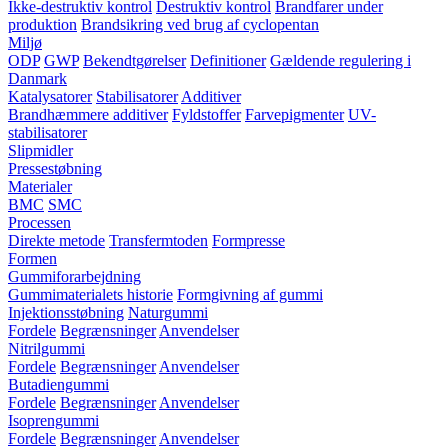
Ikke-destruktiv kontrol
Destruktiv kontrol
Brandfarer under
produktion
Brandsikring ved brug af cyclopentan
Miljø
ODP
GWP
Bekendtgørelser
Definitioner
Gældende regulering i
Danmark
Katalysatorer
Stabilisatorer
Additiver
Brandhæmmere additiver
Fyldstoffer
Farvepigmenter
UV-
stabilisatorer
Slipmidler
Pressestøbning
Materialer
BMC
SMC
Processen
Direkte metode
Transfermtoden
Formpresse
Formen
Gummiforarbejdning
Gummimaterialets historie
Formgivning af gummi
Injektionsstøbning
Naturgummi
Fordele
Begrænsninger
Anvendelser
Nitrilgummi
Fordele
Begrænsninger
Anvendelser
Butadiengummi
Fordele
Begrænsninger
Anvendelser
Isoprengummi
Fordele
Begrænsninger
Anvendelser