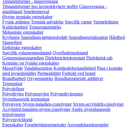
Tilstandsformer - glasovergang
Tilstandsformer hos lavmolekylære stoffer
Glasovergang -
glastilstand
Smelteinterval
Øvrige termiske egenskaber
Fysisk ældning
Termisk udvidelse
Specifik varme
Varmeledning
Kuldeskørhed
Temperaturindeks
Mekaniske egenskaber
Krybning
Spændings-tøjningsforløb
Spændingsrelaksation
Hårdhed
Slagsejhed
Elektriske egenskaber
Specifik volumenmodstand
Overflademodstand
Gennemslagsspænding
Dielektricitetskonstant
Dielektrisk tab
Kemiske og fysiske egenskaber
Massefylde
Vandabsorption
Kemikaliebestandighed
Plast i kontakt
med levnedsmidler
Permeabilitet
Forhold ved brand
Brandbarhed
Oxygenindeks
Brandhæmmende additiver
Termoplast
Polyolefiner
Polyethylen
Polypropylen
Polymethylpenten
Styrenbaserede termoplast
Polystyren
Styren-butadien-copolymer
Styren-acrylnitril-copolymer
Acrylnitril-butadien-styren-copolymer
Andre styrenbaserede
terpolymerer
Polyvinylchlorid
Egenskaber
Forarbejdningsmetoder
Anvendelseseksempler