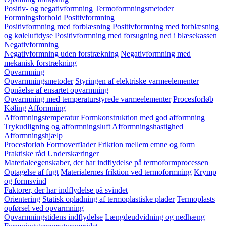
Positiv- og negativformning
Termoformningsmetoder
Formningsforhold
Positivformning
Positivformning med forblæsning
Positivformning med forblæsning
og køleluftdyse
Positivformning med forsugning ned i blæsekassen
Negativformning
Negativformning uden forstrækning
Negativformning med
mekanisk forstrækning
Opvarmning
Opvarmningsmetoder
Styringen af elektriske varmeelementer
Opnåelse af ensartet opvarmning
Opvarmning med temperaturstyrede varmeelementer
Procesforløb
Køling
Afformning
Afformningstemperatur
Formkonstruktion med god afformning
Trykudligning og afformningsluft
Afformningshastighed
Afformningshjælp
Procesforløb
Formoverflader
Friktion mellem emne og form
Praktiske råd
Underskæringer
Materialeegenskaber, der har indflydelse på termoformprocessen
Optagelse af fugt
Materialernes friktion ved termoformning
Krymp
og formsvind
Faktorer, der har indflydelse på svindet
Orientering
Statisk opladning af termoplastiske plader
Termoplasts
opførsel ved opvarmning
Opvarmningstidens indflydelse
Længdeudvidning og nedhæng