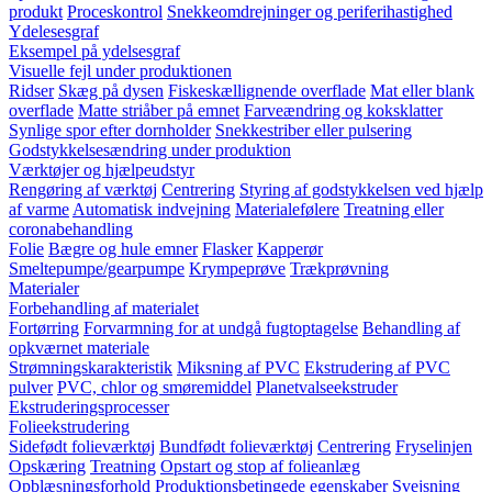
produkt
Proceskontrol
Snekkeomdrejninger og periferihastighed
Ydelesesgraf
Eksempel på ydelsesgraf
Visuelle fejl under produktionen
Ridser
Skæg på dysen
Fiskeskællignende overflade
Mat eller blank
overflade
Matte striåber på emnet
Farveændring og koksklatter
Synlige spor efter dornholder
Snekkestriber eller pulsering
Godstykkelsesændring under produktion
Værktøjer og hjælpeudstyr
Rengøring af værktøj
Centrering
Styring af godstykkelsen ved hjælp
af varme
Automatisk indvejning
Materialefølere
Treatning eller
coronabehandling
Folie
Bægre og hule emner
Flasker
Kapperør
Smeltepumpe/gearpumpe
Krympeprøve
Trækprøvning
Materialer
Forbehandling af materialet
Fortørring
Forvarmning for at undgå fugtoptagelse
Behandling af
opkværnet materiale
Strømningskarakteristik
Miksning af PVC
Ekstrudering af PVC
pulver
PVC, chlor og smøremiddel
Planetvalseekstruder
Ekstruderingsprocesser
Folieekstrudering
Sidefødt folieværktøj
Bundfødt folieværktøj
Centrering
Fryselinjen
Opskæring
Treatning
Opstart og stop af folieanlæg
Opblæsningsforhold
Produktionsbetingede egenskaber
Svejsning