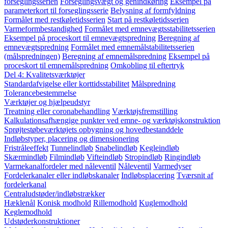
forseglingsserien
Forseglingsvægt og genindkøring
Eksempel på
parameterkort til forseglingsserie
Belysning af formfyldning
Formålet med restkøletidsserien
Start på restkøletidsserien
Varmeformbestandighed
Formålet med emnevægtsstabilitetsserien
Eksempel på proceskort til emnevægtspredning
Beregning af
emnevægtspredning
Formålet med emnemålstabilitetsserien
(målspredningen)
Beregning af emnemålspredning
Eksempel på
proceskort til emnemålspredning
Omkobling til eftertryk
Del 4: Kvalitetsværktøjer
Standardafvigelse eller korttidsstabilitet
Målspredning
Tolerancebestemmelse
Værktøjer og hjælpeudstyr
Treatning eller coronabehandling
Værktøjsfremstilling
Kalkulationsafhængige punkter ved emne- og værktøjskonstruktion
Sprøjtestøbeværktøjets opbygning og hovedbestanddele
Indløbstyper, placering og dimensionering
Fristråleeffekt
Tunnelindløb
Snabelindløb
Kegleindløb
Skærmindløb
Filmindløb
Vifteindløb
Stropindløb
Ringindløb
Varmekanalfordeler med nåleventil
Nåleventil
Varmedyser
Fordelerkanaler eller indløbskanaler
Indløbsplacering
Tværsnit af
fordelerkanal
Centraludstøder/indløbstrækker
Hæklenål
Konisk modhold
Rillemodhold
Kuglemodhold
Keglemodhold
Udstøderkonstruktioner