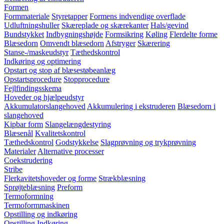
Formen
Formmateriale
Styretapper
Formens indvendige overflade
Udluftningshuller
Skæreplade og skærekanter
Hals/gevind
Bundstykket
Indbygningshøjde
Formsikring
Køling
Flerdelte forme
Blæsedorn
Omvendt blæsedorn
Afstryger
Skærering
Stanse-/maskeudstyr
Tæthedskontrol
Indkøring og optimering
Opstart og stop af blæsestøbeanlæg
Opstartsprocedure
Stopprocedure
Fejlfindingsskema
Hoveder og hjælpeudstyr
Akkumulatorslangehoved
Akkumulering i ekstruderen
Blæsedorn i
slangehoved
Kipbar form
Slangelængdestyring
Blæsenål
Kvalitetskontrol
Tæthedskontrol
Godstykkelse
Slagprøvning og trykprøvning
Materialer
Alternative processer
Coekstrudering
Stribe
Flerkavitetshoveder og forme
Strækblæsning
Sprøjteblæsning
Preform
Termoformning
Termoformmaskinen
Opstilling og indkøring
Opstilling
Indkøring