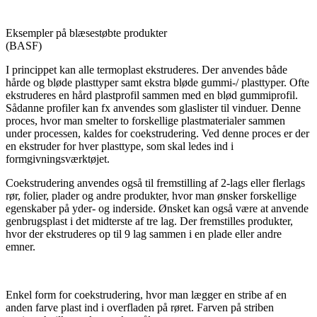
Eksempler på blæsestøbte produkter
(BASF)
I princippet kan alle termoplast ekstruderes. Der anvendes både
hårde og bløde plasttyper samt ekstra bløde gummi-/ plasttyper. Ofte
ekstruderes en hård plastprofil sammen med en blød gummiprofil.
Sådanne profiler kan fx anvendes som glaslister til vinduer. Denne
proces, hvor man smelter to forskellige plastmaterialer sammen
under processen, kaldes for coekstrudering. Ved denne proces er der
en ekstruder for hver plasttype, som skal ledes ind i
formgivningsværktøjet.
Coekstrudering anvendes også til fremstilling af 2-lags eller flerlags
rør, folier, plader og andre produkter, hvor man ønsker forskellige
egenskaber på yder- og inderside. Ønsket kan også være at anvende
genbrugsplast i det midterste af tre lag. Der fremstilles produkter,
hvor der ekstruderes op til 9 lag sammen i en plade eller andre
emner.
Enkel form for coekstrudering, hvor man lægger en stribe af en
anden farve plast ind i overfladen på røret. Farven på striben