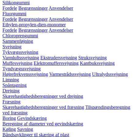
Silikongummi
Fordele
Begrænsninger
Anvendelser
Fluorgummi
Fordele
Begrænsninger
Anvendelser
Ethylen-propylen-dien-monomer
Fordele
Begrænsninger
Anvendelser
Chloroprengummi
Sammenføjning
Svejsning
Tykvægssvejsning
Varmluftssvejsning
Ekstrudersvejsning
Struksvejsning
Muffesvejsning
Elektromuffersvejsning
Kantbuksvejsning
Tyndvægssvejsning
Højrefrekvenssvejsning
Varmestrådssvejsning
Ultralydssvejsning
Limning
Spåntagning
Drejning
Skærehastighedsberegninger ved drejning
Fræsning
Skærehastighedsberegninger ved fræsning
Tilspændingsberegning
ved fræsning
Boring
Gevindskæring
Beregning af diameter ved gevindskæring
Køling
Savning
Båndsavklinger til skæring af plast