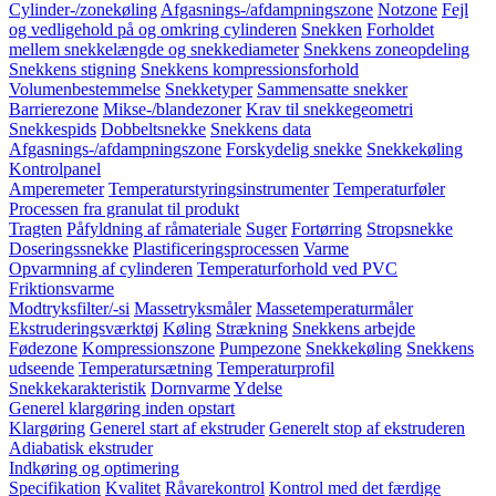
Cylinder-/zonekøling
Afgasnings-/afdampningszone
Notzone
Fejl
og vedligehold på og omkring cylinderen
Snekken
Forholdet
mellem snekkelængde og snekkediameter
Snekkens zoneopdeling
Snekkens stigning
Snekkens kompressionsforhold
Volumenbestemmelse
Snekketyper
Sammensatte snekker
Barrierezone
Mikse-/blandezoner
Krav til snekkegeometri
Snekkespids
Dobbeltsnekke
Snekkens data
Afgasnings-/afdampningszone
Forskydelig snekke
Snekkekøling
Kontrolpanel
Amperemeter
Temperaturstyringsinstrumenter
Temperaturføler
Processen fra granulat til produkt
Tragten
Påfyldning af råmateriale
Suger
Fortørring
Stropsnekke
Doseringssnekke
Plastificeringsprocessen
Varme
Opvarmning af cylinderen
Temperaturforhold ved PVC
Friktionsvarme
Modtryksfilter/-si
Massetryksmåler
Massetemperaturmåler
Ekstruderingsværktøj
Køling
Strækning
Snekkens arbejde
Fødezone
Kompressionszone
Pumpezone
Snekkekøling
Snekkens
udseende
Temperatursætning
Temperaturprofil
Snekkekarakteristik
Dornvarme
Ydelse
Generel klargøring inden opstart
Klargøring
Generel start af ekstruder
Generelt stop af ekstruderen
Adiabatisk ekstruder
Indkøring og optimering
Specifikation
Kvalitet
Råvarekontrol
Kontrol med det færdige