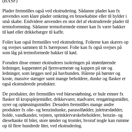
(BASF)
Plader fremstilles også ved ekstrudering. Sådanne plader kan fx
anvendes som klare plader omkring en brusekabine eller til hylder i
små skabe. End­videre anvendes en stor del af ekstruderede plader til
termoformning. Sådanne termoformede emner kan fx være bakker
til kød eller drikkebægre til kaffe.
Folier kan også fremstilles ved ekstrudering. Folierne kan skæres op
og svejses sammen til fx bæreposer. Folie kan fx også svejses på
som låg på termoformede bakker til kød.
Foruden disse emner ekstruderes isoleringen på strømførende
ledninger, kapperøret på fjernvarmerør og kappen på rør og
ledninger, som lægges ned på havbunden. Hårene på børster og
koste, massive stænger samt mange beholdere, dunke og flasker er
også ekstruderede produkter.
De produkter, der fremstilles ved blæsestøbning, er hule emner fx
flasker til kropsplejemidler, drikkevarer, madvarer, rengøringsmidler,
syrer og opløsningsmidler. Desuden fremstilles mange andre
produkter fx olie- og benzindunke, parasolfødder, juletræsfødder,
bolde, vandkander, vejsten, sprinklervæskebeholdere, benzin- og
dieseltanke til biler, store tønder og tromler, hvoraf nogle kan rumme
op til flere hundrede liter, ved ekstrudering.