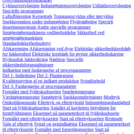
Overvågningsprogrammer
Cyklusovervågning
Indsprøjtningsovervågning
Udfaldsovervågning
Specielle programmer
Luftafblæsning
Kernetræk
Tomgangscyklus eller tørcyklus
Snekkerotation under indsprøjtning
Flydestøbning
Specielt
doseringsprogram
Andre specielle programmer
Sprøjtestøbemaskinens vedligeholdelse
Sikkerhed ved
sprøjtestøbemaskinen
Standardsikkerhedsudstyr
Afskærmning
Afskærmning ved dyse
Elektriske sikkerhedskredsløb
for lukkeenhed
Elektriske kredsløb for øvrige sikkerhedsskærme
Hydraulisk lukkesikring
Nødstop
Specielle
sikkershedsforanstaltninger
Indkøring med fastlæggelse af procesparametre
Del 1: Indledning
Del 2: Planlægning
Kvalitetsstyring af en indkørt produktion
Svindforhold
Del 3: Fastlæggelse af procesparametre
Formålet med fyldeskudsserien
Smeltetemperatur
Værktøjstemperatur
Sprøjtetryk
Snekkeomdrejninger
Modtryk
Omkoblingspunkt
Eftertryk og eftertrykstid
Indsprøjtningshastighed
Start på fyldeskudsserien
Antallet af kaviteters betydning for
formfyldningen
Eksempel på parameterkort til fyldeskudsserie
Formålet med eftertryksserien
Start på eftertryksserien
Restpude
Valg af eftertryk
Svind og genindkøring
Eksempel på parameterkort
til eftertryksserie
Formålet med forseglingsserien
Start på