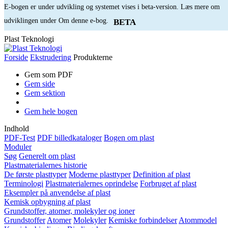
E-bogen er under udvikling og systemet vises i beta-version. Læs mere om
udviklingen under Om denne e-bog.
BETA
Plast Teknologi
Forside
Ekstrudering
Produkterne
Gem som PDF
Gem side
Gem sektion
Gem hele bogen
Indhold
PDF-Test
PDF billedkataloger
Bogen om plast
Moduler
Søg
Generelt om plast
Plastmaterialernes historie
De første plasttyper
Moderne plasttyper
Definition af plast
Terminologi
Plastmaterialernes oprindelse
Forbruget af plast
Eksempler på anvendelse af plast
Kemisk opbygning af plast
Grundstoffer, atomer, molekyler og ioner
Grundstoffer
Atomer
Molekyler
Kemiske forbindelser
Atommodel