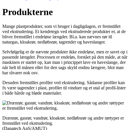
Produkterne
Mange plastprodukter, som vi bruger i dagligdagen, er fremstillet
ved ekstrudering. Et kendetegn ved ekstruderede produkter er, at de
bliver fremstillet i endeløse længder. Bl.a. kan nævnes rør til
naturgas, kloakrør, nedløbsrør, tagrender og haveslanger.
Selvfølgelig er de nævnte produkter ikke endeløse, men er savet op i
passende længder. Processen er endeløs, forstået på den måde, at når
maskinen er startet op, kan man i princippet lave en haveslange, der
når helt til månen eller for den sags skyld endnu længere, blot man
har råvarer nok osv.
Desuden fremstilles profiler ved ekstrudering. Sådanne profiler kan
fx være tagrender i plast, profiler til vinduer og et utal af profil-lister
i både hårde og bløde materialer.
Drænrør, gasrør, vandrør, kloak­rør, nedløbsrør og andre rørtyper er
fremstillet ved ekstrudering.
(Danatech ApS/AMUT)