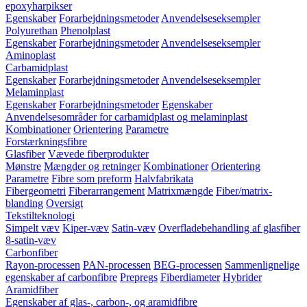
epoxyharpikser
Egenskaber
Forarbejdningsmetoder
Anvendelseseksempler
Polyurethan
Phenolplast
Egenskaber
Forarbejdningsmetoder
Anvendelseseksempler
Aminoplast
Carbamidplast
Egenskaber
Forarbejdningsmetoder
Anvendelseseksempler
Melaminplast
Egenskaber
Forarbejdningsmetoder
Egenskaber
Anvendelsesområder for carbamidplast og melaminplast
Kombinationer
Orientering
Parametre
Forstærkningsfibre
Glasfiber
Vævede fiberprodukter
Mønstre
Mængder og retninger
Kombinationer
Orientering
Parametre
Fibre som preform
Halvfabrikata
Fibergeometri
Fiberarrangement
Matrixmængde
Fiber/matrix-
blanding
Oversigt
Tekstilteknologi
Simpelt væv
Kiper-væv
Satin-væv
Overfladebehandling af glasfiber
8-satin-væv
Carbonfiber
Rayon-processen
PAN-processen
BEG-processen
Sammenlignelige
egenskaber af carbonfibre
Prepregs
Fiberdiameter
Hybrider
Aramidfiber
Egenskaber af glas-, carbon-, og aramidfibre