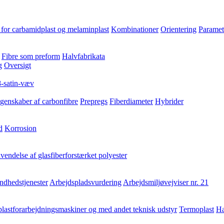
for carbamidplast og melaminplast
Kombinationer
Orientering
Paramet
Fibre som preform
Halvfabrikata
g
Oversigt
8-satin-væv
genskaber af carbonfibre
Prepregs
Fiberdiameter
Hybrider
d
Korrosion
endelse af glasfiberforstærket polyester
ndhedstjenester
Arbejdspladsvurdering
Arbejdsmiljøvejviser nr. 21
lastforarbejdningsmaskiner og med andet teknisk udstyr
Termoplast
Hæ