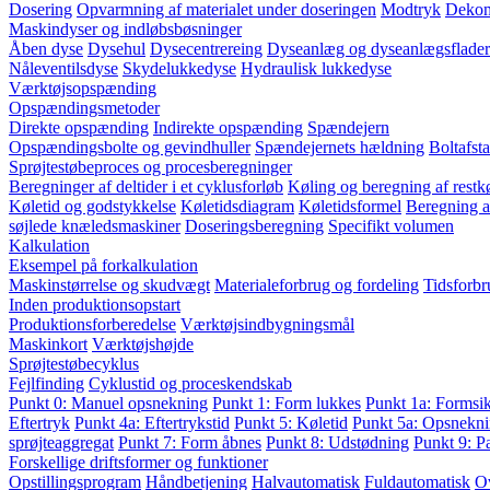
Dosering
Opvarmning af materialet under doseringen
Modtryk
Dekom
Maskindyser og indløbsbøsninger
Åben dyse
Dysehul
Dysecentrereing
Dyseanlæg og dyseanlægsflader
Nåleventilsdyse
Skydelukkedyse
Hydraulisk lukkedyse
Værktøjsopspænding
Opspændingsmetoder
Direkte opspænding
Indirekte opspænding
Spændejern
Opspændingsbolte og gevindhuller
Spændejernets hældning
Boltafst
Sprøjtestøbeproces og procesberegninger
Beregninger af deltider i et cyklusforløb
Køling og beregning af restkø
Køletid og godstykkelse
Køletidsdiagram
Køletidsformel
Beregning a
søjlede knæledsmaskiner
Doseringsberegning
Specifikt volumen
Kalkulation
Eksempel på forkalkulation
Maskinstørrelse og skudvægt
Materialeforbrug og fordeling
Tidsforbr
Inden produktionsopstart
Produktionsforberedelse
Værktøjsindbygningsmål
Maskinkort
Værktøjshøjde
Sprøjtestøbecyklus
Fejlfinding
Cyklustid og proceskendskab
Punkt 0: Manuel opsnekning
Punkt 1: Form lukkes
Punkt 1a: Formsi
Eftertryk
Punkt 4a: Eftertrykstid
Punkt 5: Køletid
Punkt 5a: Opsnekni
sprøjteaggregat
Punkt 7: Form åbnes
Punkt 8: Udstødning
Punkt 9: P
Forskellige driftsformer og funktioner
Opstillingsprogram
Håndbetjening
Halvautomatisk
Fuldautomatisk
O