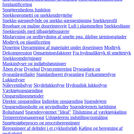
forplastificering
Sprøjteenhedens funktion
Snekkegeometri og snekkeudnyttelse
Snekke-gængedybde og snekke-gængestigning
Snekkeprofil
Brugbare og mulige doseringsveje
Luft i plastsmelten
Snekkeslitage
Snekkespids med tilbageløbsspærre
Misfarvning og nedbrydning af smelte pga. dårlige tætningsplader
Modtryk og plastificering
Dosering
Opvarmning af materialet under doseringen
Modtryk
Dekompression
Omsætningsfaktorer
Fra hydrauliktryk til smeltetryk
Snekkeomdrejninger
Maskindyser og indløbsbøsninger
Åben dyse
Dysehul
Dysecentrereing
Dyseanlæg og
dyseanlægsflader
Standardiseret dyseanlæg
Forkammerdyse
Lukkedyser
Nåleventilsdyse
Skydelukkedyse
Hydraulisk lukkedyse
Værktøjsopspænding
Opspændingsmetoder
Direkte opspænding
Indirekte opspænding
Spændejern
Opspændingsbolte og gevindhuller
Spændejernets hældning
Boltafstand
Spændesystemet "Ideal"
Tilslutning af værktøjskøling
Tempereringsaggregat
Udstøderens indstilling/opmåling
Sprøjtestøbeproces og procesberegninger
Beregninger af deltider i et cyklusforløb
Køling og beregning af
restkøletid