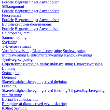
Fordele
Begrænsninger
Anvendelser
Silikongummi
Fordele
Begrænsninger
Anvendelser
Fluorgummi
Fordele
Begrænsninger
Anvendelser
Ethylen-propylen-dien-monomer
Fordele
Begrænsninger
Anvendelser
Chloroprengummi
Sammenføjning
Svejsning
Tykvægssvejsning
Varmluftssvejsning
Ekstrudersvejsning
Struksvejsning
Muffesvejsning
Elektromuffersvejsning
Kantbuksvejsning
Tyndvægssvejsning
Højrefrekvenssvejsning
Varmestrådssvejsning
Ultralydssvejsning
Limning
Spåntagning
Drejning
Skærehastighedsberegninger ved drejning
Fræsning
Skærehastighedsberegninger ved fræsning
Tilspændingsberegning
ved fræsning
Boring
Gevindskæring
Beregning af diameter ved gevindskæring
Køling
Savning