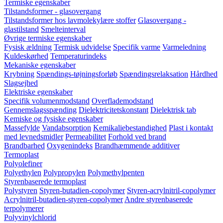
Termiske egenskaber
Tilstandsformer - glasovergang
Tilstandsformer hos lavmolekylære stoffer
Glasovergang -
glastilstand
Smelteinterval
Øvrige termiske egenskaber
Fysisk ældning
Termisk udvidelse
Specifik varme
Varmeledning
Kuldeskørhed
Temperaturindeks
Mekaniske egenskaber
Krybning
Spændings-tøjningsforløb
Spændingsrelaksation
Hårdhed
Slagsejhed
Elektriske egenskaber
Specifik volumenmodstand
Overflademodstand
Gennemslagsspænding
Dielektricitetskonstant
Dielektrisk tab
Kemiske og fysiske egenskaber
Massefylde
Vandabsorption
Kemikaliebestandighed
Plast i kontakt
med levnedsmidler
Permeabilitet
Forhold ved brand
Brandbarhed
Oxygenindeks
Brandhæmmende additiver
Termoplast
Polyolefiner
Polyethylen
Polypropylen
Polymethylpenten
Styrenbaserede termoplast
Polystyren
Styren-butadien-copolymer
Styren-acrylnitril-copolymer
Acrylnitril-butadien-styren-copolymer
Andre styrenbaserede
terpolymerer
Polyvinylchlorid