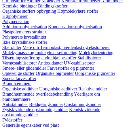
Grundstoffer
Atomer
Molekyler
Kemiske forbindelser
Atommodel
Kemiske bindinger
Bindingskræfter
Organiske stoffers opbygning
Højmolekylære stoffer
Højpolymerer
Polymerisation
Additionspolymerisation
Kondensationspolymerisation
Plastpolymerers struktur
Polymerers krystallinitet
Ikke-krystallinske stoffer
Sfærolitter
Mere om Termoplast, hærdeplast og elastomerer
Molekylmasse og molekylmassefordeling
Molekylorientering
Tilsætningsstoffer og andre hjælpestoffer
Stabilisatorer
Varmestabilisatorer
Antioxidanter
UV-stabilisatorer
Smøre- eller glidemidler
Farvestoffer og pigmenter
Opløselige stoffer
Organiske pigmenter
Uorganiske pigmenter
Specialfarvestoffer
Brandhæmmere
Organiske additiver
Uorganiske additiver
Reaktive midler
Brandhæmmende overfladebehandling
Yderligere om
brandhæmmere
Antistatmidler
Blødgøringsmidler
Opskumningsmidler
Fysisk virkende opskumningsmidler
Kemisk virkende
opskumningsmidler
Fyldstoffer
Generelle egenskaber ved plast