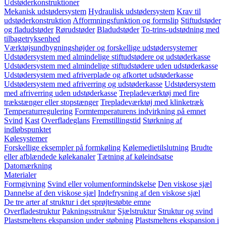
Udstøderkonstruktioner
Mekanisk udstødersystem
Hydraulisk udstødersystem
Krav til
udstøderkonstruktion
Afformningsfunktion og formslip
Stiftudstøder
og fladudstøder
Rørudstøder
Bladudstøder
To-trins-udstødning med
tilbagetryksenhed
Værktøjsundbygningshøjder og forskellige udstødersystemer
Udstødersystem med almindelige stiftudstødere og udstøderkasse
Udstødersystem med almindelige stiftudstødere uden udstøderkasse
Udstødersystem med afriverplade og afkortet udstøderkasse
Udstødersystem med afriverring og udstøderkasse
Udstødersystem
med afriverring uden udstøderkasse
Trepladeværktøj med fire
trækstænger eller stopstænger
Trepladeværktøj med klinketræk
Temperaturregulering
Formtemperaturens indvirkning på emnet
Svind
Kast
Overfladeglans
Fremstillingstid
Størkning af
indløbspunktet
Kølesystemer
Forskellige eksempler på formkøling
Kølemedietilslutning
Brudte
eller afblændede kølekanaler
Tætning af køleindsatse
Datomærkning
Materialer
Formgivning
Svind eller volumenformindskelse
Den viskose sjæl
Dannelse af den viskose sjæl
Indefrysning af den viskose sjæl
De tre arter af struktur i det sprøjtestøbte emne
Overfladestruktur
Pakningsstruktur
Sjælstruktur
Struktur og svind
Plastsmeltens ekspansion under støbning
Plastsmeltens ekspansion i