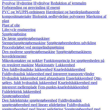
Pyrolyse
Hydrering
Hydrolyse
Reduktion af jernmalm
Forbrænding og genvinding til energi
PVC og WUPPI-ordningen
Hærdeplast og hærdeplastbaserede
kompositmaterialer
Biologisk nedbrydelige polymerer
Mærkning af
plast
Plast af olie
Lifecycle engineering
Sprøjtestøbning
De første sprøjtestøbemaskiner
Stempelsprøjtestøbemaskine
Sprøjtestøbeenhedens udvikling
Procesforløbet ved stempelindsprøjtning
Den moderne sprøjtestøbemaskine
Sprøjtestøbemaskinens
hovedelementer
Mikrokontakter og nokker
Funktionsprincip for sprøjteenheden på
en reguleret maskine
Maskinstativ
Lukkeenhed
Den fuldhydrauliske lukkeenhed
Knæledslukkeenhed
Fuldhydraulisk lukkeenhed med integreret transportcylinder
Hydraulisk lukkeenhed med afstandsarm
Etagelukkeenhed
Otte-
søjlers, fuldt hydraulisk lukkeenhed
Knæledslukkeenhed med
integreret mellemplade
Fem-punkts-knæledslukkeenhed
Fuldelektrisk lukkeenhed
Sprøtestøbeenhed
Den fulelektriske sprøjtestøbeenhed
Fuldhydraulisk
sprøjtestøbeenhed med lineær glideføring
Fuldhydraulisk
sprøjtestbeenhed med lineær søjleføring
Sprøjtestøbeenhed med