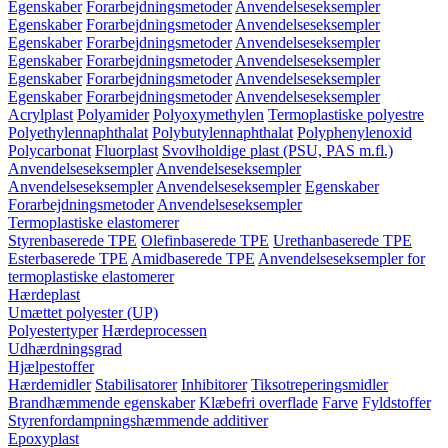
Egenskaber
Forarbejdningsmetoder
Anvendelseseksempler
Egenskaber
Forarbejdningsmetoder
Anvendelseseksempler
Egenskaber
Forarbejdningsmetoder
Anvendelseseksempler
Egenskaber
Forarbejdningsmetoder
Anvendelseseksempler
Egenskaber
Forarbejdningsmetoder
Anvendelseseksempler
Egenskaber
Forarbejdningsmetoder
Anvendelseseksempler
Acrylplast
Polyamider
Polyoxymethylen
Termoplastiske polyestre
Polyethylennaphthalat
Polybutylennaphthalat
Polyphenylenoxid
Polycarbonat
Fluorplast
Svovlholdige plast (PSU, PAS m.fl.)
Anvendelseseksempler
Anvendelseseksempler
Anvendelseseksempler
Anvendelseseksempler
Egenskaber
Forarbejdningsmetoder
Anvendelseseksempler
Termoplastiske elastomerer
Styrenbaserede TPE
Olefinbaserede TPE
Urethanbaserede TPE
Esterbaserede TPE
Amidbaserede TPE
Anvendelseseksempler for
termoplastiske elastomerer
Hærdeplast
Umættet polyester (UP)
Polyestertyper
Hærdeprocessen
Udhærdningsgrad
Hjælpestoffer
Hærdemidler
Stabilisatorer
Inhibitorer
Tiksotreperingsmidler
Brandhæmmende egenskaber
Klæbefri overflade
Farve
Fyldstoffer
Styrenfordampningshæmmende additiver
Epoxyplast