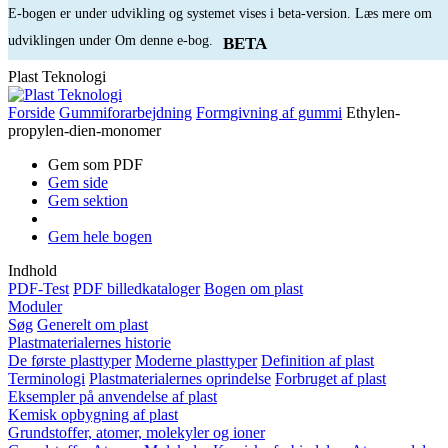
E-bogen er under udvikling og systemet vises i beta-version. Læs mere om
udviklingen under Om denne e-bog.
BETA
Plast Teknologi
Forside
Gummiforarbejdning
Formgivning af gummi
Ethylen-
propylen-dien-monomer
Gem som PDF
Gem side
Gem sektion
Gem hele bogen
Indhold
PDF-Test
PDF billedkataloger
Bogen om plast
Moduler
Søg
Generelt om plast
Plastmaterialernes historie
De første plasttyper
Moderne plasttyper
Definition af plast
Terminologi
Plastmaterialernes oprindelse
Forbruget af plast
Eksempler på anvendelse af plast
Kemisk opbygning af plast
Grundstoffer, atomer, molekyler og ioner