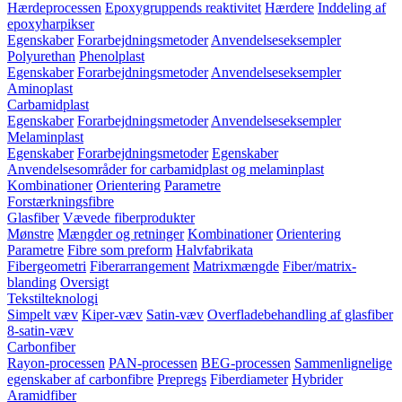
Hærdeprocessen
Epoxygruppends reaktivitet
Hærdere
Inddeling af
epoxyharpikser
Egenskaber
Forarbejdningsmetoder
Anvendelseseksempler
Polyurethan
Phenolplast
Egenskaber
Forarbejdningsmetoder
Anvendelseseksempler
Aminoplast
Carbamidplast
Egenskaber
Forarbejdningsmetoder
Anvendelseseksempler
Melaminplast
Egenskaber
Forarbejdningsmetoder
Egenskaber
Anvendelsesområder for carbamidplast og melaminplast
Kombinationer
Orientering
Parametre
Forstærkningsfibre
Glasfiber
Vævede fiberprodukter
Mønstre
Mængder og retninger
Kombinationer
Orientering
Parametre
Fibre som preform
Halvfabrikata
Fibergeometri
Fiberarrangement
Matrixmængde
Fiber/matrix-
blanding
Oversigt
Tekstilteknologi
Simpelt væv
Kiper-væv
Satin-væv
Overfladebehandling af glasfiber
8-satin-væv
Carbonfiber
Rayon-processen
PAN-processen
BEG-processen
Sammenlignelige
egenskaber af carbonfibre
Prepregs
Fiberdiameter
Hybrider
Aramidfiber