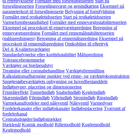
til eftertryksserie
Formålet med forseglingsserien
Start på
forseglingsserien
Forseglingsvægt og genindkøring
Eksempel på
parameterkort til forseglingsserie
Belysning af formfyldning
Formålet med restkøletidsserien
Start på restkøletidsserien
Varmeformbestandighed
Formålet med emnevægtsstabilitetsserien
Eksempel på proceskort til emnevægtspredning
Beregning af
emnevægtspredning
Formålet med emnemålstabilitetsserien
(målspredningen)
Beregning af emnemålspredning
Eksempel på
proceskort til emnemålspredning
Omkobling til eftertryk
Del 4: Kvalitetsværktøjer
Standardafvigelse eller korttidsstabilitet
Målspredning
Tolerancebestemmelse
Værktøjer og hjælpeudstyr
Treatning eller coronabehandling
Værktøjsfremstilling
Kalkulationsafhængige punkter ved emne- og værktøjskonstruktion
Sprøjtestøbeværktøjets opbygning og hovedbestanddele
Indløbstyper, placering og dimensionering
Fristråleeffekt
Tunnelindløb
Snabelindløb
Kegleindløb
Skærmindløb
Filmindløb
Vifteindløb
Stropindløb
Ringindløb
Varmekanalfordeler med nåleventil
Nåleventil
Varmedyser
Fordelerkanaler eller indløbskanaler
Indløbsplacering
Tværsnit af
fordelerkanal
Centraludstøder/indløbstrækker
Hæklenål
Konisk modhold
Rillemodhold
Kuglemodhold
Keglemodhold