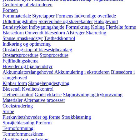
Centrering af ekstruderen
Formen
Formmateriale
Styretapper
Formens indvendige overflade
Udluftningshuller
Skæreplade og skærekanter
Hals/gevind
Bundstykket
Indbygningshøjde
Formsikring
Køling
Flerdelte forme
Blæsedorn
Omvendt blæsedorn
Afstryger
Skærering
Stanse-/maskeudstyr
Tæthedskontrol
Indkøring og optimering
Opstart og stop af blæsestøbeanlæg
Opstartsprocedure
Stopprocedure
Fejlfindingsskema
Hoveder og hjælpeudstyr
Akkumulatorslangehoved
Akkumulering i ekstruderen
Blæsedorn i
slangehoved
Kipbar form
Slangelængdestyring
Blæsenål
Kvalitetskontrol
Tæthedskontrol
Godstykkelse
Slagprøvning og trykprøvning
Materialer
Alternative processer
Coekstrudering
Stribe
Flerkavitetshoveder og forme
Strækblæsning
Sprøjteblæsning
Preform
Termoformning
Termoformmaskinen
Opstilling og indkøring