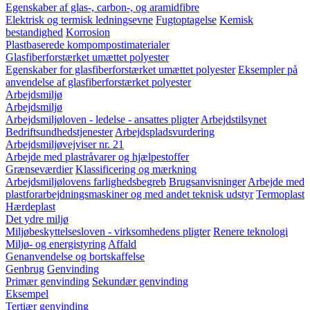
Egenskaber af glas-, carbon-, og aramidfibre
Elektrisk og termisk ledningsevne
Fugtoptagelse
Kemisk
bestandighed
Korrosion
Plastbaserede kompompostimaterialer
Glasfiberforstærket umættet polyester
Egenskaber for glasfiberforstærket umættet polyester
Eksempler på
anvendelse af glasfiberforstærket polyester
Arbejdsmiljø
Arbejdsmiljø
Arbejdsmiljøloven - ledelse - ansattes pligter
Arbejdstilsynet
Bedriftsundhedstjenester
Arbejdspladsvurdering
Arbejdsmiljøvejviser nr. 21
Arbejde med plastråvarer og hjælpestoffer
Grænseværdier
Klassificering og mærkning
Arbejdsmiljølovens farlighedsbegreb
Brugsanvisninger
Arbejde med
plastforarbejdningsmaskiner og med andet teknisk udstyr
Termoplast
Hærdeplast
Det ydre miljø
Miljøbeskyttelsesloven - virksomhedens pligter
Renere teknologi
Miljø- og energistyring
Affald
Genanvendelse og bortskaffelse
Genbrug
Genvinding
Primær genvinding
Sekundær genvinding
Eksempel
Tertiær genvinding