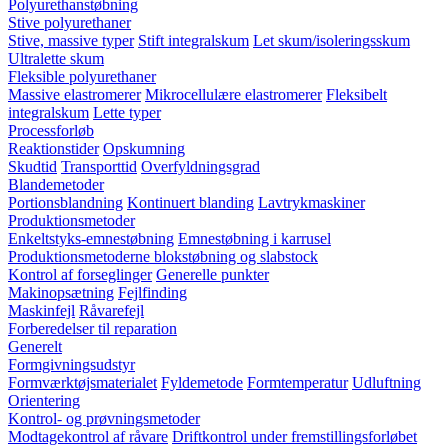
Polyurethanstøbning
Stive polyurethaner
Stive, massive typer
Stift integralskum
Let skum/isoleringsskum
Ultralette skum
Fleksible polyurethaner
Massive elastromerer
Mikrocellulære elastromerer
Fleksibelt
integralskum
Lette typer
Processforløb
Reaktionstider
Opskumning
Skudtid
Transporttid
Overfyldningsgrad
Blandemetoder
Portionsblandning
Kontinuert blanding
Lavtrykmaskiner
Produktionsmetoder
Enkeltstyks-emnestøbning
Emnestøbning i karrusel
Produktionsmetoderne blokstøbning og slabstock
Kontrol af forseglinger
Generelle punkter
Makinopsætning
Fejlfinding
Maskinfejl
Råvarefejl
Forberedelser til reparation
Generelt
Formgivningsudstyr
Formværktøjsmaterialet
Fyldemetode
Formtemperatur
Udluftning
Orientering
Kontrol- og prøvningsmetoder
Modtagekontrol af råvare
Driftkontrol under fremstillingsforløbet