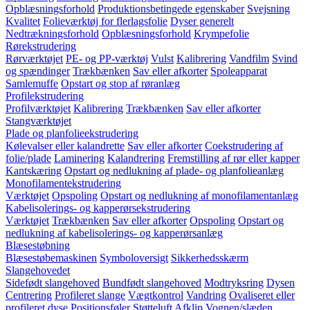
Opblæsningsforhold
Produktionsbetingede egenskaber
Svejsning
Kvalitet
Folieværktøj for flerlagsfolie
Dyser generelt
Nedtrækningsforhold
Opblæsningsforhold
Krympefolie
Rørekstrudering
Rørværktøjet
PE- og PP-værktøj
Vulst
Kalibrering
Vandfilm
Svind
og spændinger
Trækbænken
Sav eller afkorter
Spoleapparat
Samlemuffe
Opstart og stop af røranlæg
Profilekstrudering
Profilværktøjet
Kalibrering
Trækbænken
Sav eller afkorter
Stangværktøjet
Plade og planfolieekstrudering
Kølevalser eller kalandrette
Sav eller afkorter
Coekstrudering af
folie/plade
Laminering
Kalandrering
Fremstilling af rør eller kapper
Kantskæring
Opstart og nedlukning af plade- og planfolieanlæg
Monofilamentekstrudering
Værktøjet
Opspoling
Opstart og nedlukning af monofilamentanlæg
Kabelisolerings- og kapperørsekstrudering
Værktøjet
Trækbænken
Sav eller afkorter
Opspoling
Opstart og
nedlukning af kabelisolerings- og kapperørsanlæg
Blæsestøbning
Blæsestøbemaskinen
Symboloversigt
Sikkerhedsskærm
Slangehovedet
Sidefødt slangehoved
Bundfødt slangehoved
Modtryksring
Dysen
Centrering
Profileret slange
Vægtkontrol
Vandring
Ovaliseret eller
profileret dyse
Positionsføler
Støtteluft
Afklip
Vognen/slæden