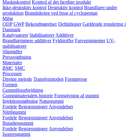
Maskinkontrol
Kontrol af det færdige produkt
Ikke-destruktiv kontrol
Destruktiv kontrol
Brandfarer under
produktion
Brandsikring ved brug af cyclopentan
Miljø
ODP
GWP
Bekendtgørelser
Definitioner
Gældende regulering i
Danmark
Katalysatorer
Stabilisatorer
Additiver
Brandhæmmere additiver
Fyldstoffer
Farvepigmenter
UV-
stabilisatorer
Slipmidler
Pressestøbning
Materialer
BMC
SMC
Processen
Direkte metode
Transfermtoden
Formpresse
Formen
Gummiforarbejdning
Gummimaterialets historie
Formgivning af gummi
Injektionsstøbning
Naturgummi
Fordele
Begrænsninger
Anvendelser
Nitrilgummi
Fordele
Begrænsninger
Anvendelser
Butadiengummi
Fordele
Begrænsninger
Anvendelser
Isoprengummi