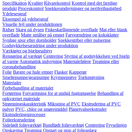
Specifikation
Kvalitet
Råvarekontrol
Kontrol med det færdige
produkt
Proceskontrol
Snekkeomdrejninger og periferihastighed
Ydelesesgraf
Eksempel på ydelsesgraf
Visuelle fejl under produktionen
Ridser
Skæg på dysen
Fiskeskællignende overflade
Mat eller blank
overflade
Matte striåber på emnet
Farveændring og koksklatter
Synlige spor efter dornholder
Snekkestriber eller pulsering
Godstykkelsesændring under produktion
Værktøjer og hjælpeudstyr
Rengøring af værktøj
Centrering
Styring af godstykkelsen ved hjælp
af varme
Automatisk indvejning
Materialefølere
Treatning eller
coronabehandling
Folie
Bægre og hule emner
Flasker
Kapperør
Smeltepumpe/gearpumpe
Krympeprøve
Trækprøvning
Materialer
Forbehandling af materialet
Fortørring
Forvarmning for at undgå fugtoptagelse
Behandling af
opkværnet materiale
Strømningskarakteristik
Miksning af PVC
Ekstrudering af PVC
pulver
PVC, chlor og smøremiddel
Planetvalseekstruder
Ekstruderingsprocesser
Folieekstrudering
Sidefødt folieværktøj
Bundfødt folieværktøj
Centrering
Fryselinjen
Opskæring
Treatning
Opstart og stop af folieanlæg