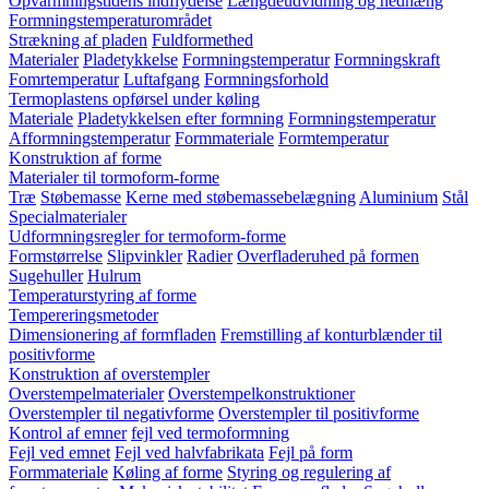
Opvarmningstidens indflydelse
Længdeudvidning og nedhæng
Formningstemperaturområdet
Strækning af pladen
Fuldformethed
Materialer
Pladetykkelse
Formningstemperatur
Formningskraft
Fomrtemperatur
Luftafgang
Formningsforhold
Termoplastens opførsel under køling
Materiale
Pladetykkelsen efter formning
Formningstemperatur
Afformningstemperatur
Formmateriale
Formtemperatur
Konstruktion af forme
Materialer til tormoform-forme
Træ
Støbemasse
Kerne med støbemassebelægning
Aluminium
Stål
Specialmaterialer
Udformningsregler for termoform-forme
Formstørrelse
Slipvinkler
Radier
Overfladeruhed på formen
Sugehuller
Hulrum
Temperaturstyring af forme
Tempereringsmetoder
Dimensionering af formfladen
Fremstilling af konturblænder til
positivforme
Konstruktion af overstempler
Overstempelmaterialer
Overstempelkonstruktioner
Overstempler til negativforme
Overstempler til positivforme
Kontrol af emner
fejl ved termoformning
Fejl ved emnet
Fejl ved halvfabrikata
Fejl på form
Formmateriale
Køling af forme
Styring og regulering af