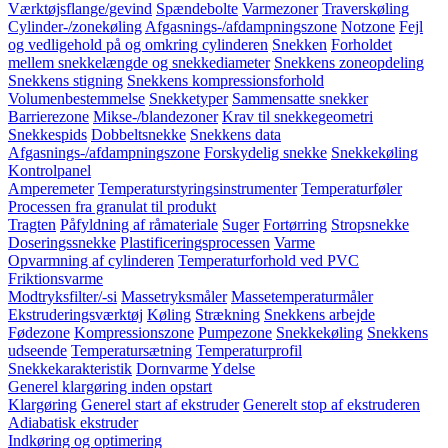
Værktøjsflange/gevind
Spændebolte
Varmezoner
Traverskøling
Cylinder-/zonekøling
Afgasnings-/afdampningszone
Notzone
Fejl
og vedligehold på og omkring cylinderen
Snekken
Forholdet
mellem snekkelængde og snekkediameter
Snekkens zoneopdeling
Snekkens stigning
Snekkens kompressionsforhold
Volumenbestemmelse
Snekketyper
Sammensatte snekker
Barrierezone
Mikse-/blandezoner
Krav til snekkegeometri
Snekkespids
Dobbeltsnekke
Snekkens data
Afgasnings-/afdampningszone
Forskydelig snekke
Snekkekøling
Kontrolpanel
Amperemeter
Temperaturstyringsinstrumenter
Temperaturføler
Processen fra granulat til produkt
Tragten
Påfyldning af råmateriale
Suger
Fortørring
Stropsnekke
Doseringssnekke
Plastificeringsprocessen
Varme
Opvarmning af cylinderen
Temperaturforhold ved PVC
Friktionsvarme
Modtryksfilter/-si
Massetryksmåler
Massetemperaturmåler
Ekstruderingsværktøj
Køling
Strækning
Snekkens arbejde
Fødezone
Kompressionszone
Pumpezone
Snekkekøling
Snekkens
udseende
Temperatursætning
Temperaturprofil
Snekkekarakteristik
Dornvarme
Ydelse
Generel klargøring inden opstart
Klargøring
Generel start af ekstruder
Generelt stop af ekstruderen
Adiabatisk ekstruder
Indkøring og optimering