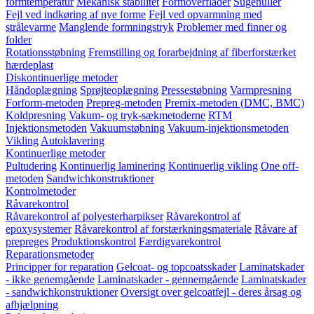
formtemperatur
Mekanisk stabilitet
Formoverflader
Sugehuller
Fejl ved indkøring af nye forme
Fejl ved opvarmning med
strålevarme
Manglende formningstryk
Problemer med finner og
folder
Rotationsstøbning
Fremstilling og forarbejdning af fiberforstærket
hærdeplast
Diskontinuerlige metoder
Håndoplægning
Sprøjteoplægning
Pressestøbning
Varmpresning
Forform-metoden
Prepreg-metoden
Premix-metoden (DMC, BMC)
Koldpresning
Vakum- og tryk-sækmetoderne
RTM
Injektionsmetoden
Vakuumstøbning
Vakuum-injektionsmetoden
Vikling
Autoklavering
Kontinuerlige metoder
Pultudering
Kontinuerlig laminering
Kontinuerlig vikling
One off-
metoden
Sandwichkonstruktioner
Kontrolmetoder
Råvarekontrol
Råvarekontrol af polyesterharpikser
Råvarekontrol af
epoxysystemer
Råvarekontrol af forstærkningsmateriale
Råvare af
prepreges
Produktionskontrol
Færdigvarekontrol
Reparationsmetoder
Principper for reparation
Gelcoat- og topcoatsskader
Laminatskader
- ikke genemgående
Laminatskader - gennemgående
Laminatskader
- sandwichkonstruktioner
Oversigt over gelcoatfejl - deres årsag og
afhjælpning