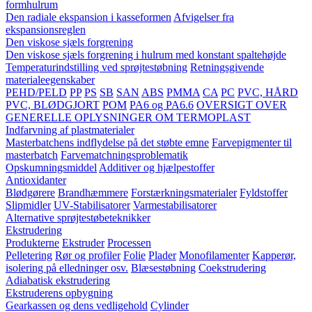
formhulrum
Den radiale ekspansion i kasseformen
Afvigelser fra
ekspansionsreglen
Den viskose sjæls forgrening
Den viskose sjæls forgrening i hulrum med konstant spaltehøjde
Temperaturindstilling ved sprøjtestøbning
Retningsgivende
materialeegenskaber
PEHD/PELD
PP
PS
SB
SAN
ABS
PMMA
CA
PC
PVC, HÅRD
PVC, BLØDGJORT
POM
PA6 og PA6.6
OVERSIGT OVER
GENERELLE OPLYSNINGER OM TERMOPLAST
Indfarvning af plastmaterialer
Masterbatchens indflydelse på det støbte emne
Farvepigmenter til
masterbatch
Farvematchningsproblematik
Opskumningsmiddel
Additiver og hjælpestoffer
Antioxidanter
Blødgørere
Brandhæmmere
Forstærkningsmaterialer
Fyldstoffer
Slipmidler
UV-Stabilisatorer
Varmestabilisatorer
Alternative sprøjtestøbeteknikker
Ekstrudering
Produkterne
Ekstruder
Processen
Pelletering
Rør og profiler
Folie
Plader
Monofilamenter
Kapperør,
isolering på elledninger osv.
Blæsestøbning
Coekstrudering
Adiabatisk ekstrudering
Ekstruderens opbygning
Gearkassen og dens vedligehold
Cylinder