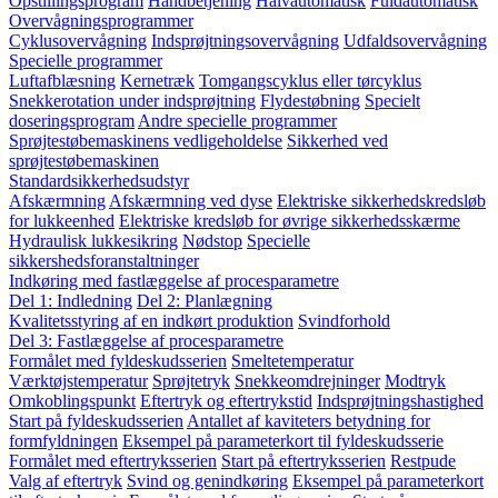
Opstillingsprogram
Håndbetjening
Halvautomatisk
Fuldautomatisk
Overvågningsprogrammer
Cyklusovervågning
Indsprøjtningsovervågning
Udfaldsovervågning
Specielle programmer
Luftafblæsning
Kernetræk
Tomgangscyklus eller tørcyklus
Snekkerotation under indsprøjtning
Flydestøbning
Specielt
doseringsprogram
Andre specielle programmer
Sprøjtestøbemaskinens vedligeholdelse
Sikkerhed ved
sprøjtestøbemaskinen
Standardsikkerhedsudstyr
Afskærmning
Afskærmning ved dyse
Elektriske sikkerhedskredsløb
for lukkeenhed
Elektriske kredsløb for øvrige sikkerhedsskærme
Hydraulisk lukkesikring
Nødstop
Specielle
sikkershedsforanstaltninger
Indkøring med fastlæggelse af procesparametre
Del 1: Indledning
Del 2: Planlægning
Kvalitetsstyring af en indkørt produktion
Svindforhold
Del 3: Fastlæggelse af procesparametre
Formålet med fyldeskudsserien
Smeltetemperatur
Værktøjstemperatur
Sprøjtetryk
Snekkeomdrejninger
Modtryk
Omkoblingspunkt
Eftertryk og eftertrykstid
Indsprøjtningshastighed
Start på fyldeskudsserien
Antallet af kaviteters betydning for
formfyldningen
Eksempel på parameterkort til fyldeskudsserie
Formålet med eftertryksserien
Start på eftertryksserien
Restpude
Valg af eftertryk
Svind og genindkøring
Eksempel på parameterkort