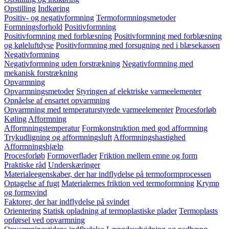
Opstilling
Indkøring
Positiv- og negativformning
Termoformningsmetoder
Formningsforhold
Positivformning
Positivformning med forblæsning
Positivformning med forblæsning
og køleluftdyse
Positivformning med forsugning ned i blæsekassen
Negativformning
Negativformning uden forstrækning
Negativformning med
mekanisk forstrækning
Opvarmning
Opvarmningsmetoder
Styringen af elektriske varmeelementer
Opnåelse af ensartet opvarmning
Opvarmning med temperaturstyrede varmeelementer
Procesforløb
Køling
Afformning
Afformningstemperatur
Formkonstruktion med god afformning
Trykudligning og afformningsluft
Afformningshastighed
Afformningshjælp
Procesforløb
Formoverflader
Friktion mellem emne og form
Praktiske råd
Underskæringer
Materialeegenskaber, der har indflydelse på termoformprocessen
Optagelse af fugt
Materialernes friktion ved termoformning
Krymp
og formsvind
Faktorer, der har indflydelse på svindet
Orientering
Statisk opladning af termoplastiske plader
Termoplasts
opførsel ved opvarmning