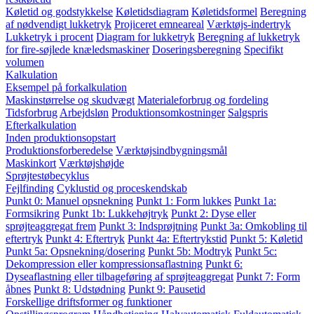
Køletid og godstykkelse
Køletidsdiagram
Køletidsformel
Beregning
af nødvendigt lukketryk
Projiceret emneareal
Værktøjs-indertryk
Lukketryk i procent
Diagram for lukketryk
Beregning af lukketryk
for fire-søjlede knæledsmaskiner
Doseringsberegning
Specifikt
volumen
Kalkulation
Eksempel på forkalkulation
Maskinstørrelse og skudvægt
Materialeforbrug og fordeling
Tidsforbrug
Arbejdsløn
Produktionsomkostninger
Salgspris
Efterkalkulation
Inden produktionsopstart
Produktionsforberedelse
Værktøjsindbygningsmål
Maskinkort
Værktøjshøjde
Sprøjtestøbecyklus
Fejlfinding
Cyklustid og proceskendskab
Punkt 0: Manuel opsnekning
Punkt 1: Form lukkes
Punkt 1a:
Formsikring
Punkt 1b: Lukkehøjtryk
Punkt 2: Dyse eller
sprøjteaggregat frem
Punkt 3: Indsprøjtning
Punkt 3a: Omkobling til
eftertryk
Punkt 4: Eftertryk
Punkt 4a: Eftertrykstid
Punkt 5: Køletid
Punkt 5a: Opsnekning/dosering
Punkt 5b: Modtryk
Punkt 5c:
Dekompression eller kompressionsaflastning
Punkt 6:
Dyseaflastning eller tilbageføring af sprøjteaggregat
Punkt 7: Form
åbnes
Punkt 8: Udstødning
Punkt 9: Pausetid
Forskellige driftsformer og funktioner