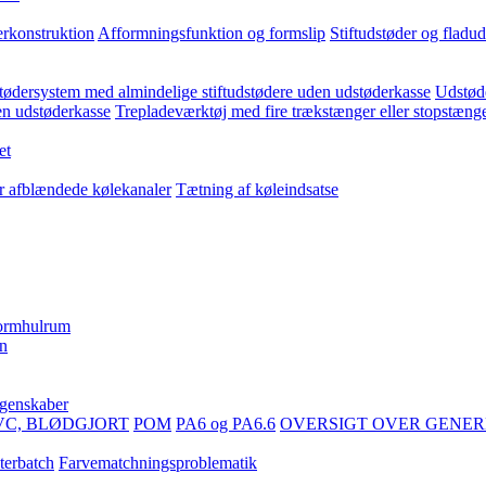
erkonstruktion
Afformningsfunktion og formslip
Stiftudstøder og fladu
ødersystem med almindelige stiftudstødere uden udstøderkasse
Udstøde
en udstøderkasse
Trepladeværktøj med fire trækstænger eller stopstæng
et
er afblændede kølekanaler
Tætning af køleindsatse
formhulrum
en
egenskaber
VC, BLØDGJORT
POM
PA6 og PA6.6
OVERSIGT OVER GENER
terbatch
Farvematchningsproblematik