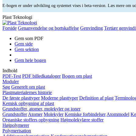
E-bogen er under udvikling og systemet vises i beta-version. Læs mere om 
Plast Teknologi
Forside
Genanvendelse og bortskaffelse
Genvinding
Tertiær genvind
Gem som PDF
Gem side
Gem sektion
Gem hele bogen
Indhold
PDF-Test
PDF billedkataloger
Bogen om plast
Moduler
Søg
Generelt om plast
Plastmaterialernes historie
De første plasttyper
Moderne plasttyper
Definition af plast
Terminolog
Kemisk opbygning af plast
Grundstoffer, atomer, molekyler og ioner
Grundstoffer
Atomer
Molekyler
Kemiske forbindelser
Atommodel
Ke
Organiske stoffers opbygning
Højmolekylære stoffer
Højpolymerer
Polymerisation