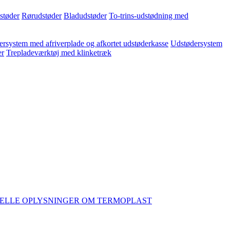
dstøder
Rørudstøder
Bladudstøder
To-trins-udstødning med
rsystem med afriverplade og afkortet udstøderkasse
Udstødersystem
er
Trepladeværktøj med klinketræk
ELLE OPLYSNINGER OM TERMOPLAST