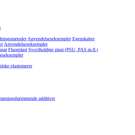
r
dningsmetoder
Anvendelseseksempler
Egenskaber
er
Anvendelseseksempler
onat
Fluorplast
Svovlholdige plast (PSU, PAS m.fl.)
eseksempler
tiske elastomerer
ampningshæmmende additiver