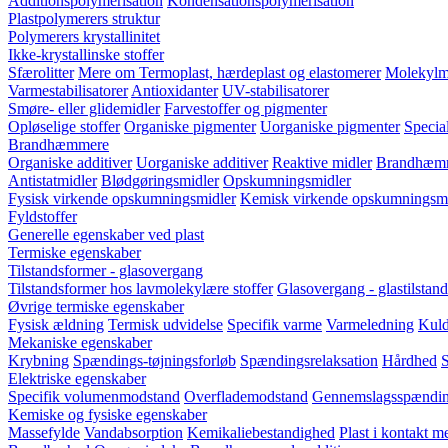
Additionspolymerisation
Kondensationspolymerisation
Plastpolymerers struktur
Polymerers krystallinitet
Ikke-krystallinske stoffer
Sfærolitter
Mere om Termoplast, hærdeplast og elastomerer
Molekylm
Varmestabilisatorer
Antioxidanter
UV-stabilisatorer
Smøre- eller glidemidler
Farvestoffer og pigmenter
Opløselige stoffer
Organiske pigmenter
Uorganiske pigmenter
Special
Brandhæmmere
Organiske additiver
Uorganiske additiver
Reaktive midler
Brandhæmm
Antistatmidler
Blødgøringsmidler
Opskumningsmidler
Fysisk virkende opskumningsmidler
Kemisk virkende opskumningsmi
Fyldstoffer
Generelle egenskaber ved plast
Termiske egenskaber
Tilstandsformer - glasovergang
Tilstandsformer hos lavmolekylære stoffer
Glasovergang - glastilstand
Øvrige termiske egenskaber
Fysisk ældning
Termisk udvidelse
Specifik varme
Varmeledning
Kuld
Mekaniske egenskaber
Krybning
Spændings-tøjningsforløb
Spændingsrelaksation
Hårdhed
S
Elektriske egenskaber
Specifik volumenmodstand
Overflademodstand
Gennemslagsspændi
Kemiske og fysiske egenskaber
Massefylde
Vandabsorption
Kemikaliebestandighed
Plast i kontakt 