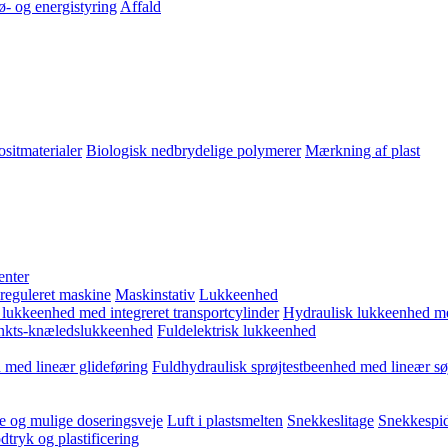
ø- og energistyring
Affald
sitmaterialer
Biologisk nedbrydelige polymerer
Mærkning af plast
enter
 reguleret maskine
Maskinstativ
Lukkeenhed
 lukkeenhed med integreret transportcylinder
Hydraulisk lukkeenhed m
kts-knæledslukkeenhed
Fuldelektrisk lukkeenhed
 med lineær glideføring
Fuldhydraulisk sprøjtestbeenhed med lineær sø
e og mulige doseringsveje
Luft i plastsmelten
Snekkeslitage
Snekkespid
tryk og plastificering