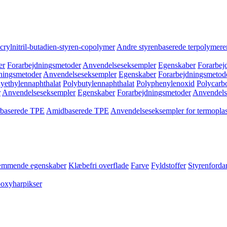
crylnitril-butadien-styren-copolymer
Andre styrenbaserede terpolymere
er
Forarbejdningsmetoder
Anvendelseseksempler
Egenskaber
Forarbej
ningsmetoder
Anvendelseseksempler
Egenskaber
Forarbejdningsmetod
yethylennaphthalat
Polybutylennaphthalat
Polyphenylenoxid
Polycarb
r
Anvendelseseksempler
Egenskaber
Forarbejdningsmetoder
Anvendels
rbaserede TPE
Amidbaserede TPE
Anvendelseseksempler for termoplas
mmende egenskaber
Klæbefri overflade
Farve
Fyldstoffer
Styrenford
poxyharpikser