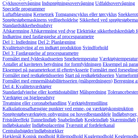
Cyklusovervågning
Indsprøjtningsovervågning
Udfaldsovervågning
Specielle programmer
Luftafblæsning
Kernetræk
Tomgangscyklus eller tørcyklus
Snekkerot
Sprøjtestøbemaskinens vedligeholdelse
Sikkerhed ved sprøjtestøbema
Standardsikkerhedsudstyr
Afskærmning
Afskærmning ved dyse
Elektriske sikkerhedskredsløb 
Indkøring med fastlæggelse af procesparametre
Del 1: Indledning
Del 2: Planlægning
Kvalitetsstyring af en indkørt produktion
Svindforhold
Del 3: Fastlæggelse af procesparametre
Formålet med fyldeskudsserien
Smeltetemperatur
Værktøjstemperatur
Antallet af kaviteters betydning for formfyldningen
Eksempel på param
Eksempel på parameterkort til eftertryksserie
Formålet med forsegling
Formålet med restkøletidsserien
Start på restkøletidsserien
Varmeform
Formålet med emnemålstabilitetsserien (målspredningen)
Beregning a
Del 4: Kvalitetsværktøjer
Standardafvigelse eller korttidsstabilitet
Målspredning
Tolerancebest
Værktøjer og hjælpeudstyr
Treatning eller coronabehandling
Værktøjsfremstilling
Kalkulationsafhængige punkter ved emne- og værktøjskonstruktion
Sprøjtestøbeværktøjets opbygning og hovedbestanddele
Indløbstyper
Fristråleeffekt
Tunnelindløb
Snabelindløb
Kegleindløb
Skærmindløb
indløbskanaler
Indløbsplacering
Tværsnit af fordelerkanal
Centraludstøder/indløbstrækker
Hæklenål
Konisk modhold
Rillemodhold
Kuglemodhold
Keglemodh