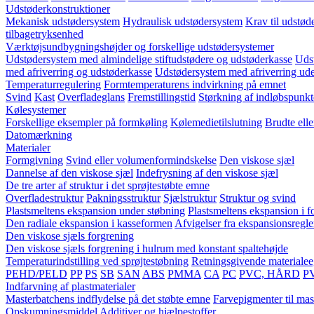
Udstøderkonstruktioner
Mekanisk udstødersystem
Hydraulisk udstødersystem
Krav til udstød
tilbagetryksenhed
Værktøjsundbygningshøjder og forskellige udstødersystemer
Udstødersystem med almindelige stiftudstødere og udstøderkasse
Udst
med afriverring og udstøderkasse
Udstødersystem med afriverring ud
Temperaturregulering
Formtemperaturens indvirkning på emnet
Svind
Kast
Overfladeglans
Fremstillingstid
Størkning af indløbspunkt
Kølesystemer
Forskellige eksempler på formkøling
Kølemedietilslutning
Brudte ell
Datomærkning
Materialer
Formgivning
Svind eller volumenformindskelse
Den viskose sjæl
Dannelse af den viskose sjæl
Indefrysning af den viskose sjæl
De tre arter af struktur i det sprøjtestøbte emne
Overfladestruktur
Pakningsstruktur
Sjælstruktur
Struktur og svind
Plastsmeltens ekspansion under støbning
Plastsmeltens ekspansion i 
Den radiale ekspansion i kasseformen
Afvigelser fra ekspansionsregl
Den viskose sjæls forgrening
Den viskose sjæls forgrening i hulrum med konstant spaltehøjde
Temperaturindstilling ved sprøjtestøbning
Retningsgivende materiale
PEHD/PELD
PP
PS
SB
SAN
ABS
PMMA
CA
PC
PVC, HÅRD
P
Indfarvning af plastmaterialer
Masterbatchens indflydelse på det støbte emne
Farvepigmenter til mas
Opskumningsmiddel
Additiver og hjælpestoffer