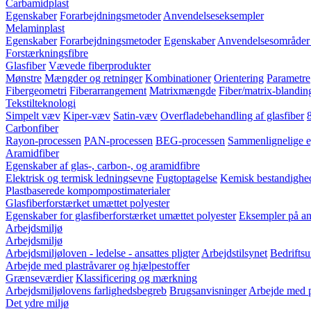
Carbamidplast
Egenskaber
Forarbejdningsmetoder
Anvendelseseksempler
Melaminplast
Egenskaber
Forarbejdningsmetoder
Egenskaber
Anvendelsesområder 
Forstærkningsfibre
Glasfiber
Vævede fiberprodukter
Mønstre
Mængder og retninger
Kombinationer
Orientering
Parametre
Fibergeometri
Fiberarrangement
Matrixmængde
Fiber/matrix-blandin
Tekstilteknologi
Simpelt væv
Kiper-væv
Satin-væv
Overfladebehandling af glasfiber
Carbonfiber
Rayon-processen
PAN-processen
BEG-processen
Sammenlignelige e
Aramidfiber
Egenskaber af glas-, carbon-, og aramidfibre
Elektrisk og termisk ledningsevne
Fugtoptagelse
Kemisk bestandighe
Plastbaserede kompompostimaterialer
Glasfiberforstærket umættet polyester
Egenskaber for glasfiberforstærket umættet polyester
Eksempler på anv
Arbejdsmiljø
Arbejdsmiljø
Arbejdsmiljøloven - ledelse - ansattes pligter
Arbejdstilsynet
Bedriftsu
Arbejde med plastråvarer og hjælpestoffer
Grænseværdier
Klassificering og mærkning
Arbejdsmiljølovens farlighedsbegreb
Brugsanvisninger
Arbejde med p
Det ydre miljø