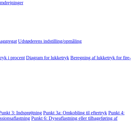
mdrejninger
aggregat
Udstøderens indstilling/opmåling
ryk i procent
Diagram for lukketryk
Beregning af lukketryk for fire-
Punkt 3: Indsprøjtning
Punkt 3a: Omkobling til eftertryk
Punkt 4:
sionsaflastning
Punkt 6: Dyseaflastning eller tilbageføring af