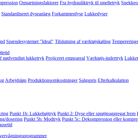
pression
Omsætningsfaktorer
Fra hydrauliktryk til smeltetryk
Snekkeo
Standardiseret dyseanlæg
Forkammerdyse
Lukkedyser
and
Spændesystemet "Ideal"
Tilslutning af værktøjskøling
Tempererings
letid
f nødvendigt lukketryk
Projiceret emneareal
Værktøjs-indertryk
Lukket
ug
Arbejdsløn
Produktionsomkostninger
Salgspris
Efterkalkulation
kring
Punkt 1b: Lukkehøjtryk
Punkt 2: Dyse eller sprøjteaggregat frem
ng/dosering
Punkt 5b: Modtryk
Punkt 5c: Dekompression eller kompres
ausetid
vervågningsprogrammer