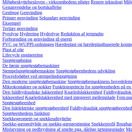
Miljøbeskyttelsesloven - virksomhedens pligter
Renere teknologi
Milj
Genanvendelse og bortskaffelse
Genbrug
Genvinding
Primær genvinding
Sekundær genvinding
Eksempel
Tertiær genvinding
Pyrolyse
Hydrering
Hydrolyse
Reduktion af jernmalm
Forbrænding og genvinding til energi
PVC og WUPPI-ordningen
Hærdeplast og hærdeplastbaserede kompo
Plast af olie
Lifecycle engineering
Sprøjtestøbning
De første sprøjtestøbemaskiner
Stempelsprøjtestøbemaskine
Sprøjtestøbeenhedens udvikling
Procesforløbet ved stempelindsprøjtning
Den moderne sprøjtestøbemaskine
Sprøjtestøbemaskinens hovedelem
Mikrokontakter og nokker
Funktionsprincip for sprøjteenheden på en
Den fuldhydrauliske lukkeenhed
Knæledslukkeenhed
Fuldhydraulisk
lukkeenhed
Knæledslukkeenhed med integreret mellemplade
Fem-pun
Sprøtestøbeenhed
Den fulelektriske sprøjtestøbeenhed
Fuldhydraulisk sprøjtestøbeenhed
Sprøjteenhedens funktion
Snekkegeometri og snekkeudnyttelse
Snekke-gængedybde og snekke-gængestigning
Snekkeprofil
Brugbar
Misfarvning og nedbrydning af smelte pga. dårlige tætningsplader
Mod