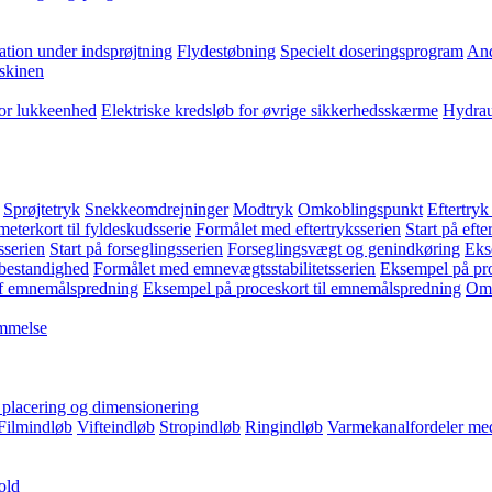
ation under indsprøjtning
Flydestøbning
Specielt doseringsprogram
And
skinen
for lukkeenhed
Elektriske kredsløb for øvrige sikkerhedsskærme
Hydrau
Sprøjtetryk
Snekkeomdrejninger
Modtryk
Omkoblingspunkt
Eftertryk
eterkort til fyldeskudsserie
Formålet med eftertryksserien
Start på efte
sserien
Start på forseglingsserien
Forseglingsvægt og genindkøring
Eks
bestandighed
Formålet med emnevægtsstabilitetsserien
Eksempel på pro
f emnemålspredning
Eksempel på proceskort til emnemålspredning
Omk
emmelse
, placering og dimensionering
Filmindløb
Vifteindløb
Stropindløb
Ringindløb
Varmekanalfordeler med
old