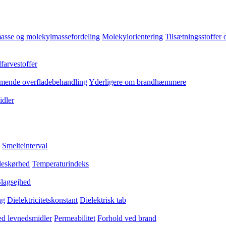
asse og molekylmassefordeling
Molekylorientering
Tilsætningsstoffer 
farvestoffer
ende overfladebehandling
Yderligere om brandhæmmere
dler
Smelteinterval
eskørhed
Temperaturindeks
lagsejhed
ng
Dielektricitetskonstant
Dielektrisk tab
med levnedsmidler
Permeabilitet
Forhold ved brand