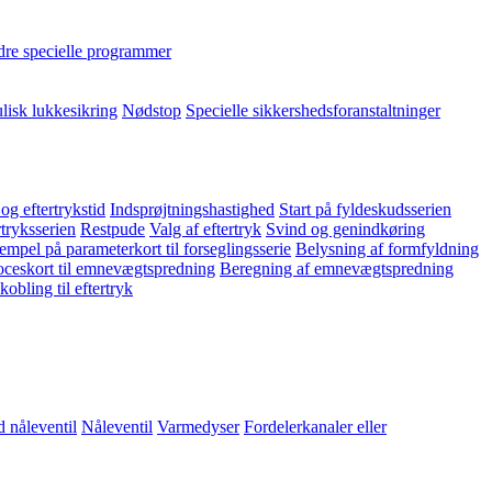
re specielle programmer
lisk lukkesikring
Nødstop
Specielle sikkershedsforanstaltninger
 og eftertrykstid
Indsprøjtningshastighed
Start på fyldeskudsserien
rtryksserien
Restpude
Valg af eftertryk
Svind og genindkøring
empel på parameterkort til forseglingsserie
Belysning af formfyldning
ceskort til emnevægtspredning
Beregning af emnevægtspredning
obling til eftertryk
 nåleventil
Nåleventil
Varmedyser
Fordelerkanaler eller