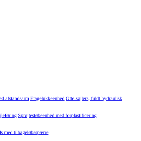
ed afstandsarm
Etagelukkeenhed
Otte-søjlers, fuldt hydraulisk
jleføring
Sprøjtestøbeenhed med forplastificering
s med tilbageløbsspærre