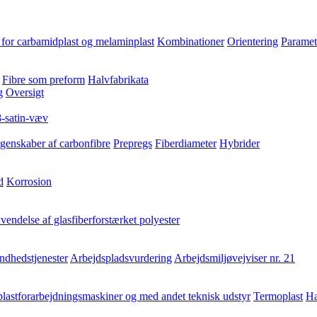
for carbamidplast og melaminplast
Kombinationer
Orientering
Paramet
Fibre som preform
Halvfabrikata
g
Oversigt
8-satin-væv
genskaber af carbonfibre
Prepregs
Fiberdiameter
Hybrider
d
Korrosion
endelse af glasfiberforstærket polyester
ndhedstjenester
Arbejdspladsvurdering
Arbejdsmiljøvejviser nr. 21
lastforarbejdningsmaskiner og med andet teknisk udstyr
Termoplast
Hæ