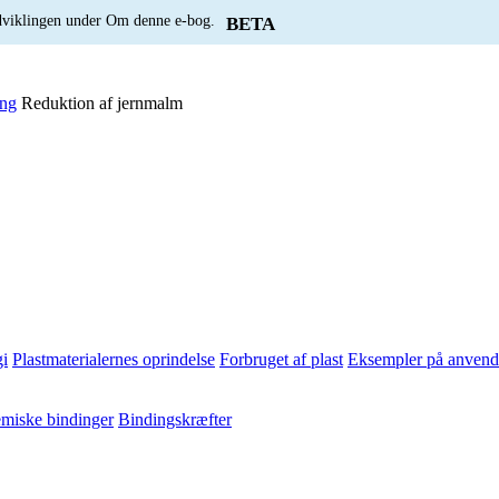
udviklingen under Om denne e-bog.
BETA
ing
Reduktion af jernmalm
i
Plastmaterialernes oprindelse
Forbruget af plast
Eksempler på anvende
miske bindinger
Bindingskræfter