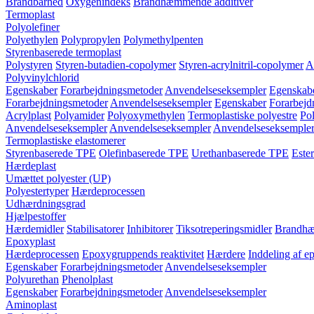
Brandbarhed
Oxygenindeks
Brandhæmmende additiver
Termoplast
Polyolefiner
Polyethylen
Polypropylen
Polymethylpenten
Styrenbaserede termoplast
Polystyren
Styren-butadien-copolymer
Styren-acrylnitril-copolymer
A
Polyvinylchlorid
Egenskaber
Forarbejdningsmetoder
Anvendelseseksempler
Egenskab
Forarbejdningsmetoder
Anvendelseseksempler
Egenskaber
Forarbejd
Acrylplast
Polyamider
Polyoxymethylen
Termoplastiske polyestre
Pol
Anvendelseseksempler
Anvendelseseksempler
Anvendelseseksemple
Termoplastiske elastomerer
Styrenbaserede TPE
Olefinbaserede TPE
Urethanbaserede TPE
Este
Hærdeplast
Umættet polyester (UP)
Polyestertyper
Hærdeprocessen
Udhærdningsgrad
Hjælpestoffer
Hærdemidler
Stabilisatorer
Inhibitorer
Tiksotreperingsmidler
Brandhæ
Epoxyplast
Hærdeprocessen
Epoxygruppends reaktivitet
Hærdere
Inddeling af e
Egenskaber
Forarbejdningsmetoder
Anvendelseseksempler
Polyurethan
Phenolplast
Egenskaber
Forarbejdningsmetoder
Anvendelseseksempler
Aminoplast