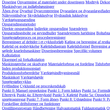
Dosering
Opvarmning af materialet under doseringen
Modtryk
Dekom
Maskindyser og indløbsbøsninger
Åben dyse
Dysehul
Dysecentrereing
Dyseanlæg og dyseanlægsflader
Nåleventilsdyse
Skydelukkedyse
Hydraulisk lukkedyse
Værktøjsopspænding
Opspændingsmetoder
Direkte opspænding
Indirekte opspænding
Spændejern
Opspændingsbolte og gevindhuller
Spændejernets hældning
Boltafst
Sprøjtestøbeproces og procesberegninger
Beregninger af deltider i et cyklusforløb
Køling og beregning af restkø
Køletid og godstykkelse
Køletidsdiagram
Køletidsformel
Beregning a
søjlede knæledsmaskiner
Doseringsberegning
Specifikt volumen
Kalkulation
Eksempel på forkalkulation
Maskinstørrelse og skudvægt
Materialeforbrug og fordeling
Tidsforbr
Inden produktionsopstart
Produktionsforberedelse
Værktøjsindbygningsmål
Maskinkort
Værktøjshøjde
Sprøjtestøbecyklus
Fejlfinding
Cyklustid og proceskendskab
Punkt 0: Manuel opsnekning
Punkt 1: Form lukkes
Punkt 1a: Formsi
Eftertryk
Punkt 4a: Eftertrykstid
Punkt 5: Køletid
Punkt 5a: Opsnekni
sprøjteaggregat
Punkt 7: Form åbnes
Punkt 8: Udstødning
Punkt 9: P
Forskellige driftsformer og funktioner
Opstillingsprogram
Håndbetjening
Halvautomatisk
Fuldautomatisk
O