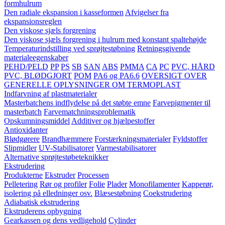
formhulrum
Den radiale ekspansion i kasseformen
Afvigelser fra
ekspansionsreglen
Den viskose sjæls forgrening
Den viskose sjæls forgrening i hulrum med konstant spaltehøjde
Temperaturindstilling ved sprøjtestøbning
Retningsgivende
materialeegenskaber
PEHD/PELD
PP
PS
SB
SAN
ABS
PMMA
CA
PC
PVC, HÅRD
PVC, BLØDGJORT
POM
PA6 og PA6.6
OVERSIGT OVER
GENERELLE OPLYSNINGER OM TERMOPLAST
Indfarvning af plastmaterialer
Masterbatchens indflydelse på det støbte emne
Farvepigmenter til
masterbatch
Farvematchningsproblematik
Opskumningsmiddel
Additiver og hjælpestoffer
Antioxidanter
Blødgørere
Brandhæmmere
Forstærkningsmaterialer
Fyldstoffer
Slipmidler
UV-Stabilisatorer
Varmestabilisatorer
Alternative sprøjtestøbeteknikker
Ekstrudering
Produkterne
Ekstruder
Processen
Pelletering
Rør og profiler
Folie
Plader
Monofilamenter
Kapperør,
isolering på elledninger osv.
Blæsestøbning
Coekstrudering
Adiabatisk ekstrudering
Ekstruderens opbygning
Gearkassen og dens vedligehold
Cylinder