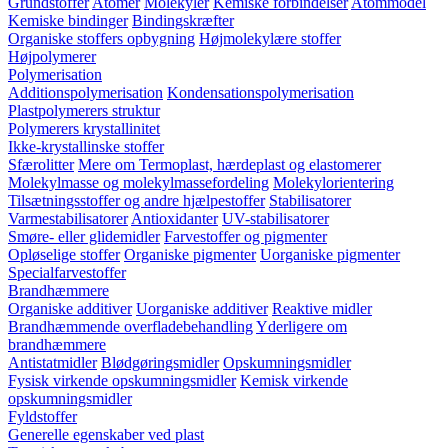
Grundstoffer
Atomer
Molekyler
Kemiske forbindelser
Atommodel
Kemiske bindinger
Bindingskræfter
Organiske stoffers opbygning
Højmolekylære stoffer
Højpolymerer
Polymerisation
Additionspolymerisation
Kondensationspolymerisation
Plastpolymerers struktur
Polymerers krystallinitet
Ikke-krystallinske stoffer
Sfærolitter
Mere om Termoplast, hærdeplast og elastomerer
Molekylmasse og molekylmassefordeling
Molekylorientering
Tilsætningsstoffer og andre hjælpestoffer
Stabilisatorer
Varmestabilisatorer
Antioxidanter
UV-stabilisatorer
Smøre- eller glidemidler
Farvestoffer og pigmenter
Opløselige stoffer
Organiske pigmenter
Uorganiske pigmenter
Specialfarvestoffer
Brandhæmmere
Organiske additiver
Uorganiske additiver
Reaktive midler
Brandhæmmende overfladebehandling
Yderligere om
brandhæmmere
Antistatmidler
Blødgøringsmidler
Opskumningsmidler
Fysisk virkende opskumningsmidler
Kemisk virkende
opskumningsmidler
Fyldstoffer
Generelle egenskaber ved plast