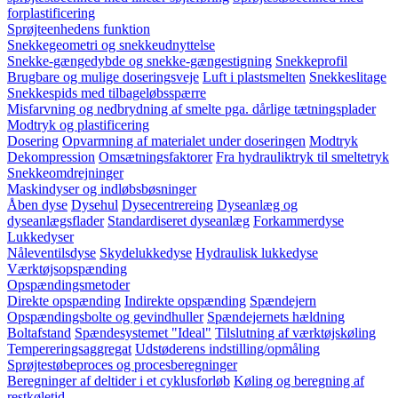
forplastificering
Sprøjteenhedens funktion
Snekkegeometri og snekkeudnyttelse
Snekke-gængedybde og snekke-gængestigning
Snekkeprofil
Brugbare og mulige doseringsveje
Luft i plastsmelten
Snekkeslitage
Snekkespids med tilbageløbsspærre
Misfarvning og nedbrydning af smelte pga. dårlige tætningsplader
Modtryk og plastificering
Dosering
Opvarmning af materialet under doseringen
Modtryk
Dekompression
Omsætningsfaktorer
Fra hydrauliktryk til smeltetryk
Snekkeomdrejninger
Maskindyser og indløbsbøsninger
Åben dyse
Dysehul
Dysecentrereing
Dyseanlæg og
dyseanlægsflader
Standardiseret dyseanlæg
Forkammerdyse
Lukkedyser
Nåleventilsdyse
Skydelukkedyse
Hydraulisk lukkedyse
Værktøjsopspænding
Opspændingsmetoder
Direkte opspænding
Indirekte opspænding
Spændejern
Opspændingsbolte og gevindhuller
Spændejernets hældning
Boltafstand
Spændesystemet "Ideal"
Tilslutning af værktøjskøling
Tempereringsaggregat
Udstøderens indstilling/opmåling
Sprøjtestøbeproces og procesberegninger
Beregninger af deltider i et cyklusforløb
Køling og beregning af
restkøletid