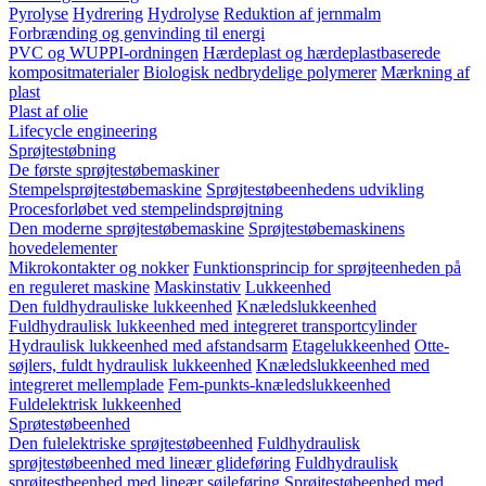
Pyrolyse
Hydrering
Hydrolyse
Reduktion af jernmalm
Forbrænding og genvinding til energi
PVC og WUPPI-ordningen
Hærdeplast og hærdeplastbaserede
kompositmaterialer
Biologisk nedbrydelige polymerer
Mærkning af
plast
Plast af olie
Lifecycle engineering
Sprøjtestøbning
De første sprøjtestøbemaskiner
Stempelsprøjtestøbemaskine
Sprøjtestøbeenhedens udvikling
Procesforløbet ved stempelindsprøjtning
Den moderne sprøjtestøbemaskine
Sprøjtestøbemaskinens
hovedelementer
Mikrokontakter og nokker
Funktionsprincip for sprøjteenheden på
en reguleret maskine
Maskinstativ
Lukkeenhed
Den fuldhydrauliske lukkeenhed
Knæledslukkeenhed
Fuldhydraulisk lukkeenhed med integreret transportcylinder
Hydraulisk lukkeenhed med afstandsarm
Etagelukkeenhed
Otte-
søjlers, fuldt hydraulisk lukkeenhed
Knæledslukkeenhed med
integreret mellemplade
Fem-punkts-knæledslukkeenhed
Fuldelektrisk lukkeenhed
Sprøtestøbeenhed
Den fulelektriske sprøjtestøbeenhed
Fuldhydraulisk
sprøjtestøbeenhed med lineær glideføring
Fuldhydraulisk
sprøjtestbeenhed med lineær søjleføring
Sprøjtestøbeenhed med