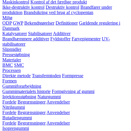
Maskinkontrol
Kontrol af det færdige produkt
Ikke-destruktiv kontrol
Destruktiv kontrol
Brandfarer under
produktion
Brandsikring ved brug af cyclopentan
Miljø
ODP
GWP
Bekendtgørelser
Definitioner
Gældende regulering i
Danmark
Katalysatorer
Stabilisatorer
Additiver
Brandhæmmere additiver
Fyldstoffer
Farvepigmenter
UV-
stabilisatorer
Slipmidler
Pressestøbning
Materialer
BMC
SMC
Processen
Direkte metode
Transfermtoden
Formpresse
Formen
Gummiforarbejdning
Gummimaterialets historie
Formgivning af gummi
Injektionsstøbning
Naturgummi
Fordele
Begrænsninger
Anvendelser
Nitrilgummi
Fordele
Begrænsninger
Anvendelser
Butadiengummi
Fordele
Begrænsninger
Anvendelser
Isoprengummi