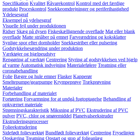
Specifikation
Kvalitet
Råvarekontrol
Kontrol med det færdige
produkt
Proceskontrol
Snekkeomdrejninger og periferihastighed
Ydelesesgraf
Eksempel på ydelsesgraf
Visuelle fejl under produktionen
Ridser
Skæg på dysen
Fiskeskællignende overflade
Mat eller blank
overflade
Matte striåber på emnet
Farveændring og koksklatter
Synlige spor efter dornholder
Snekkestriber eller pulsering
Godstykkelsesændring under produktion
Værktøjer og hjælpeudstyr
Rengøring af værktøj
Centrering
Styring af godstykkelsen ved hjælp
af varme
Automatisk indvejning
Materialefølere
Treatning eller
coronabehandling
Folie
Bægre og hule emner
Flasker
Kapperør
Smeltepumpe/gearpumpe
Krympeprøve
Trækprøvning
Materialer
Forbehandling af materialet
Fortørring
Forvarmning for at undgå fugtoptagelse
Behandling af
opkværnet materiale
Strømningskarakteristik
Miksning af PVC
Ekstrudering af PVC
pulver
PVC, chlor og smøremiddel
Planetvalseekstruder
Ekstruderingsprocesser
Folieekstrudering
Sidefødt folieværktøj
Bundfødt folieværktøj
Centrering
Fryselinjen
Opskæring
Treatning
Opstart og stop af folieanlæg