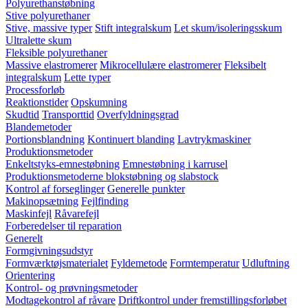
Polyurethanstøbning
Stive polyurethaner
Stive, massive typer
Stift integralskum
Let skum/isoleringsskum
Ultralette skum
Fleksible polyurethaner
Massive elastromerer
Mikrocellulære elastromerer
Fleksibelt
integralskum
Lette typer
Processforløb
Reaktionstider
Opskumning
Skudtid
Transporttid
Overfyldningsgrad
Blandemetoder
Portionsblandning
Kontinuert blanding
Lavtrykmaskiner
Produktionsmetoder
Enkeltstyks-emnestøbning
Emnestøbning i karrusel
Produktionsmetoderne blokstøbning og slabstock
Kontrol af forseglinger
Generelle punkter
Makinopsætning
Fejlfinding
Maskinfejl
Råvarefejl
Forberedelser til reparation
Generelt
Formgivningsudstyr
Formværktøjsmaterialet
Fyldemetode
Formtemperatur
Udluftning
Orientering
Kontrol- og prøvningsmetoder
Modtagekontrol af råvare
Driftkontrol under fremstillingsforløbet