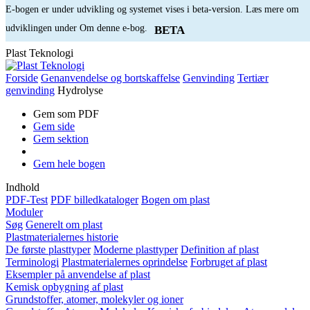
E-bogen er under udvikling og systemet vises i beta-version. Læs mere om
udviklingen under Om denne e-bog.
BETA
Plast Teknologi
Forside
Genanvendelse og bortskaffelse
Genvinding
Tertiær
genvinding
Hydrolyse
Gem som PDF
Gem side
Gem sektion
Gem hele bogen
Indhold
PDF-Test
PDF billedkataloger
Bogen om plast
Moduler
Søg
Generelt om plast
Plastmaterialernes historie
De første plasttyper
Moderne plasttyper
Definition af plast
Terminologi
Plastmaterialernes oprindelse
Forbruget af plast
Eksempler på anvendelse af plast
Kemisk opbygning af plast
Grundstoffer, atomer, molekyler og ioner