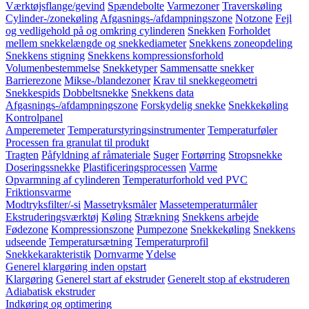
Værktøjsflange/gevind
Spændebolte
Varmezoner
Traverskøling
Cylinder-/zonekøling
Afgasnings-/afdampningszone
Notzone
Fejl
og vedligehold på og omkring cylinderen
Snekken
Forholdet
mellem snekkelængde og snekkediameter
Snekkens zoneopdeling
Snekkens stigning
Snekkens kompressionsforhold
Volumenbestemmelse
Snekketyper
Sammensatte snekker
Barrierezone
Mikse-/blandezoner
Krav til snekkegeometri
Snekkespids
Dobbeltsnekke
Snekkens data
Afgasnings-/afdampningszone
Forskydelig snekke
Snekkekøling
Kontrolpanel
Amperemeter
Temperaturstyringsinstrumenter
Temperaturføler
Processen fra granulat til produkt
Tragten
Påfyldning af råmateriale
Suger
Fortørring
Stropsnekke
Doseringssnekke
Plastificeringsprocessen
Varme
Opvarmning af cylinderen
Temperaturforhold ved PVC
Friktionsvarme
Modtryksfilter/-si
Massetryksmåler
Massetemperaturmåler
Ekstruderingsværktøj
Køling
Strækning
Snekkens arbejde
Fødezone
Kompressionszone
Pumpezone
Snekkekøling
Snekkens
udseende
Temperatursætning
Temperaturprofil
Snekkekarakteristik
Dornvarme
Ydelse
Generel klargøring inden opstart
Klargøring
Generel start af ekstruder
Generelt stop af ekstruderen
Adiabatisk ekstruder
Indkøring og optimering