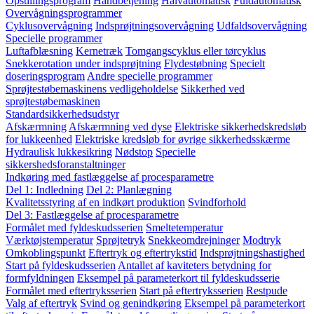
Opstillingsprogram
Håndbetjening
Halvautomatisk
Fuldautomatisk
Overvågningsprogrammer
Cyklusovervågning
Indsprøjtningsovervågning
Udfaldsovervågning
Specielle programmer
Luftafblæsning
Kernetræk
Tomgangscyklus eller tørcyklus
Snekkerotation under indsprøjtning
Flydestøbning
Specielt
doseringsprogram
Andre specielle programmer
Sprøjtestøbemaskinens vedligeholdelse
Sikkerhed ved
sprøjtestøbemaskinen
Standardsikkerhedsudstyr
Afskærmning
Afskærmning ved dyse
Elektriske sikkerhedskredsløb
for lukkeenhed
Elektriske kredsløb for øvrige sikkerhedsskærme
Hydraulisk lukkesikring
Nødstop
Specielle
sikkershedsforanstaltninger
Indkøring med fastlæggelse af procesparametre
Del 1: Indledning
Del 2: Planlægning
Kvalitetsstyring af en indkørt produktion
Svindforhold
Del 3: Fastlæggelse af procesparametre
Formålet med fyldeskudsserien
Smeltetemperatur
Værktøjstemperatur
Sprøjtetryk
Snekkeomdrejninger
Modtryk
Omkoblingspunkt
Eftertryk og eftertrykstid
Indsprøjtningshastighed
Start på fyldeskudsserien
Antallet af kaviteters betydning for
formfyldningen
Eksempel på parameterkort til fyldeskudsserie
Formålet med eftertryksserien
Start på eftertryksserien
Restpude
Valg af eftertryk
Svind og genindkøring
Eksempel på parameterkort