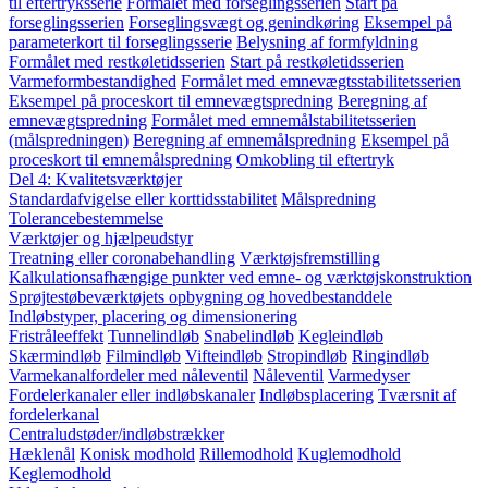
til eftertryksserie
Formålet med forseglingsserien
Start på
forseglingsserien
Forseglingsvægt og genindkøring
Eksempel på
parameterkort til forseglingsserie
Belysning af formfyldning
Formålet med restkøletidsserien
Start på restkøletidsserien
Varmeformbestandighed
Formålet med emnevægtsstabilitetsserien
Eksempel på proceskort til emnevægtspredning
Beregning af
emnevægtspredning
Formålet med emnemålstabilitetsserien
(målspredningen)
Beregning af emnemålspredning
Eksempel på
proceskort til emnemålspredning
Omkobling til eftertryk
Del 4: Kvalitetsværktøjer
Standardafvigelse eller korttidsstabilitet
Målspredning
Tolerancebestemmelse
Værktøjer og hjælpeudstyr
Treatning eller coronabehandling
Værktøjsfremstilling
Kalkulationsafhængige punkter ved emne- og værktøjskonstruktion
Sprøjtestøbeværktøjets opbygning og hovedbestanddele
Indløbstyper, placering og dimensionering
Fristråleeffekt
Tunnelindløb
Snabelindløb
Kegleindløb
Skærmindløb
Filmindløb
Vifteindløb
Stropindløb
Ringindløb
Varmekanalfordeler med nåleventil
Nåleventil
Varmedyser
Fordelerkanaler eller indløbskanaler
Indløbsplacering
Tværsnit af
fordelerkanal
Centraludstøder/indløbstrækker
Hæklenål
Konisk modhold
Rillemodhold
Kuglemodhold
Keglemodhold