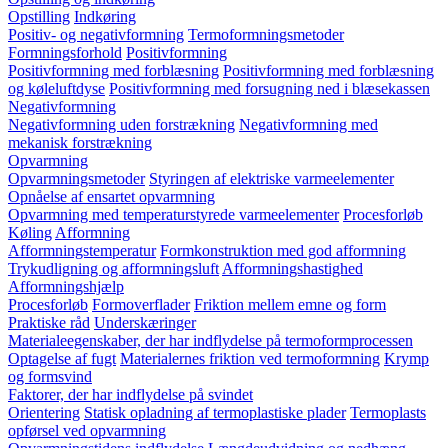
Opstilling
Indkøring
Positiv- og negativformning
Termoformningsmetoder
Formningsforhold
Positivformning
Positivformning med forblæsning
Positivformning med forblæsning
og køleluftdyse
Positivformning med forsugning ned i blæsekassen
Negativformning
Negativformning uden forstrækning
Negativformning med
mekanisk forstrækning
Opvarmning
Opvarmningsmetoder
Styringen af elektriske varmeelementer
Opnåelse af ensartet opvarmning
Opvarmning med temperaturstyrede varmeelementer
Procesforløb
Køling
Afformning
Afformningstemperatur
Formkonstruktion med god afformning
Trykudligning og afformningsluft
Afformningshastighed
Afformningshjælp
Procesforløb
Formoverflader
Friktion mellem emne og form
Praktiske råd
Underskæringer
Materialeegenskaber, der har indflydelse på termoformprocessen
Optagelse af fugt
Materialernes friktion ved termoformning
Krymp
og formsvind
Faktorer, der har indflydelse på svindet
Orientering
Statisk opladning af termoplastiske plader
Termoplasts
opførsel ved opvarmning