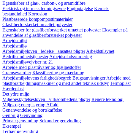
Egenskaber af glas-, carbon-, og aramidfibre
Elektrisk og termisk ledningsevne
Fugtoptagelse
Kemisk
bestandighed
Korrosion
Plastbaserede kompompostimaterialer
Glasfiberforstærket umættet polyester
Egenskaber for glasfiberforstærket umættet polyester
Eksempler på
anvendelse af glasfiberforstærket polyester
Arbejdsmiljø
Arbejdsmiljø
Arbejdsmiljøloven - ledelse - ansattes pligter
Arbejdstilsynet
Bedriftsundhedstjenester
Arbejdspladsvurdering
Arbejdsmiljøvejviser nr. 21
Arbejde med plastråvarer og hjælpestoffer
Grænseværdier
Klassificering og mærkning
Arbejdsmiljølovens farlighedsbegreb
Brugsanvisninger
Arbejde med
plastforarbejdningsmaskiner og med andet teknisk udstyr
Termoplast
Hærdeplast
Det ydre miljø
Miljøbeskyttelsesloven - virksomhedens pligter
Renere teknologi
Miljø- og energistyring
Affald
Genanvendelse og bortskaffelse
Genbrug
Genvinding
Primær genvinding
Sekundær genvinding
Eksempel
Tertiær genvinding