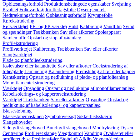
Opblæsningsforhold
Produktionsbetingede egenskaber
Svejsning
Kvalitet
Folieværktøj for flerlagsfolie
Dyser generelt
Nedtrækningsforhold
Opblæsningsforhold
Krympefolie
Rørekstrudering
Rørværktøjet
PE- og PP-værktøj
Vulst
Kalibrering
Vandfilm
Svind
og spændinger
Trækbænken
Sav eller afkorter
Spoleapparat
Samlemuffe
Opstart og stop af røranlæg
Profilekstrudering
Profilværktøjet
Kalibrering
Trækbænken
Sav eller afkorter
Stangværktøjet
Plade og planfolieekstrudering
Kølevalser eller kalandrette
Sav eller afkorter
Coekstrudering af
folie/plade
Laminering
Kalandrering
Fremstilling af rør eller kapper
Kantskæring
Opstart og nedlukning af plade- og planfolieanlæg
Monofilamentekstrudering
Værktøjet
Opspoling
Opstart og nedlukning af monofilamentanlæg
Kabelisolerings- og kapperørsekstrudering
Værktøjet
Trækbænken
Sav eller afkorter
Opspoling
Opstart og
nedlukning af kabelisolerings- og kapperørsanlæg
Blæsestøbning
Blæsestøbemaskinen
Symboloversigt
Sikkerhedsskærm
Slangehovedet
Sidefødt slangehoved
Bundfødt slangehoved
Modtryksring
Dysen
Centrering
Profileret slange
Vægtkontrol
Vandring
Ovaliseret eller
profileret dyse
Positionsføler
Støtteluft
Afklip
Vognen/slæden