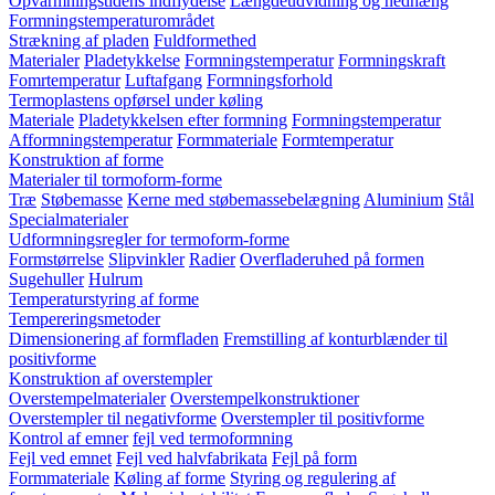
Opvarmningstidens indflydelse
Længdeudvidning og nedhæng
Formningstemperaturområdet
Strækning af pladen
Fuldformethed
Materialer
Pladetykkelse
Formningstemperatur
Formningskraft
Fomrtemperatur
Luftafgang
Formningsforhold
Termoplastens opførsel under køling
Materiale
Pladetykkelsen efter formning
Formningstemperatur
Afformningstemperatur
Formmateriale
Formtemperatur
Konstruktion af forme
Materialer til tormoform-forme
Træ
Støbemasse
Kerne med støbemassebelægning
Aluminium
Stål
Specialmaterialer
Udformningsregler for termoform-forme
Formstørrelse
Slipvinkler
Radier
Overfladeruhed på formen
Sugehuller
Hulrum
Temperaturstyring af forme
Tempereringsmetoder
Dimensionering af formfladen
Fremstilling af konturblænder til
positivforme
Konstruktion af overstempler
Overstempelmaterialer
Overstempelkonstruktioner
Overstempler til negativforme
Overstempler til positivforme
Kontrol af emner
fejl ved termoformning
Fejl ved emnet
Fejl ved halvfabrikata
Fejl på form
Formmateriale
Køling af forme
Styring og regulering af