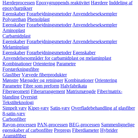
Hærdeprocessen
Epoxygruppends reaktivitet
Hærdere
Inddeling af
epoxyharpikser
Egenskaber
Forarbejdningsmetoder
Anvendelseseksempler
Polyurethan
Phenolplast
Egenskaber
Forarbejdningsmetoder
Anvendelseseksempler
Aminoplast
Carbamidplast
Egenskaber
Forarbejdningsmetoder
Anvendelseseksempler
Melaminplast
Egenskaber
Forarbejdningsmetoder
Egenskaber
Anvendelsesområder for carbamidplast og melaminplast
Kombinationer
Orientering
Parametre
Forstærkningsfibre
Glasfiber
Vævede fiberprodukter
Mønstre
Mængder og retninger
Kombinationer
Orientering
Parametre
Fibre som preform
Halvfabrikata
Fibergeometri
Fiberarrangement
Matrixmængde
Fiber/matrix-
blanding
Oversigt
Tekstilteknologi
Simpelt væv
Kiper-væv
Satin-væv
Overfladebehandling af glasfiber
8-satin-væv
Carbonfiber
Rayon-processen
PAN-processen
BEG-processen
Sammenlignelige
egenskaber af carbonfibre
Prepregs
Fiberdiameter
Hybrider
Aramidfiber