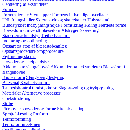
Centrering af ekstruderen
Formen
Formmateriale
Styretapper
Formens indvendige overflade
Udluftningshuller
Skæreplade og skærekanter
Hals/gevind
Bundstykket
Indbygningshøjde
Formsikring
Køling
Flerdelte forme
Blæsedorn
Omvendt blæsedorn
Afstryger
Skærering
Stanse-/maskeudstyr
Tæthedskontrol
Indkøring og optimering
Opstart og stop af blæsestøbeanlæg
Opstartsprocedure
Stopprocedure
Fejlfindingsskema
Hoveder og hjælpeudstyr
Akkumulatorslangehoved
Akkumulering i ekstruderen
Blæsedorn i
slangehoved
Kipbar form
Slangelængdestyring
Blæsenål
Kvalitetskontrol
Tæthedskontrol
Godstykkelse
Slagprøvning og trykprøvning
Materialer
Alternative processer
Coekstrudering
Stribe
Flerkavitetshoveder og forme
Strækblæsning
Sprøjteblæsning
Preform
Termoformning
Termoformmaskinen
Opstilling og indkøring