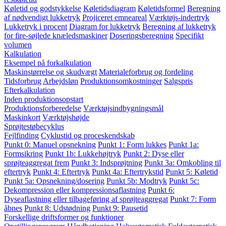
Køletid og godstykkelse
Køletidsdiagram
Køletidsformel
Beregning
af nødvendigt lukketryk
Projiceret emneareal
Værktøjs-indertryk
Lukketryk i procent
Diagram for lukketryk
Beregning af lukketryk
for fire-søjlede knæledsmaskiner
Doseringsberegning
Specifikt
volumen
Kalkulation
Eksempel på forkalkulation
Maskinstørrelse og skudvægt
Materialeforbrug og fordeling
Tidsforbrug
Arbejdsløn
Produktionsomkostninger
Salgspris
Efterkalkulation
Inden produktionsopstart
Produktionsforberedelse
Værktøjsindbygningsmål
Maskinkort
Værktøjshøjde
Sprøjtestøbecyklus
Fejlfinding
Cyklustid og proceskendskab
Punkt 0: Manuel opsnekning
Punkt 1: Form lukkes
Punkt 1a:
Formsikring
Punkt 1b: Lukkehøjtryk
Punkt 2: Dyse eller
sprøjteaggregat frem
Punkt 3: Indsprøjtning
Punkt 3a: Omkobling til
eftertryk
Punkt 4: Eftertryk
Punkt 4a: Eftertrykstid
Punkt 5: Køletid
Punkt 5a: Opsnekning/dosering
Punkt 5b: Modtryk
Punkt 5c:
Dekompression eller kompressionsaflastning
Punkt 6:
Dyseaflastning eller tilbageføring af sprøjteaggregat
Punkt 7: Form
åbnes
Punkt 8: Udstødning
Punkt 9: Pausetid
Forskellige driftsformer og funktioner