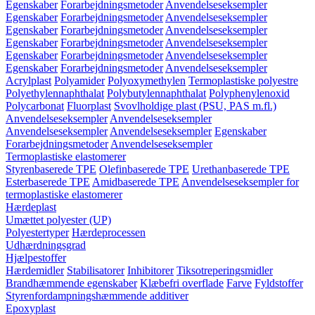
Egenskaber
Forarbejdningsmetoder
Anvendelseseksempler
Egenskaber
Forarbejdningsmetoder
Anvendelseseksempler
Egenskaber
Forarbejdningsmetoder
Anvendelseseksempler
Egenskaber
Forarbejdningsmetoder
Anvendelseseksempler
Egenskaber
Forarbejdningsmetoder
Anvendelseseksempler
Egenskaber
Forarbejdningsmetoder
Anvendelseseksempler
Acrylplast
Polyamider
Polyoxymethylen
Termoplastiske polyestre
Polyethylennaphthalat
Polybutylennaphthalat
Polyphenylenoxid
Polycarbonat
Fluorplast
Svovlholdige plast (PSU, PAS m.fl.)
Anvendelseseksempler
Anvendelseseksempler
Anvendelseseksempler
Anvendelseseksempler
Egenskaber
Forarbejdningsmetoder
Anvendelseseksempler
Termoplastiske elastomerer
Styrenbaserede TPE
Olefinbaserede TPE
Urethanbaserede TPE
Esterbaserede TPE
Amidbaserede TPE
Anvendelseseksempler for
termoplastiske elastomerer
Hærdeplast
Umættet polyester (UP)
Polyestertyper
Hærdeprocessen
Udhærdningsgrad
Hjælpestoffer
Hærdemidler
Stabilisatorer
Inhibitorer
Tiksotreperingsmidler
Brandhæmmende egenskaber
Klæbefri overflade
Farve
Fyldstoffer
Styrenfordampningshæmmende additiver
Epoxyplast