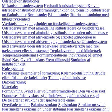
Udstøderkonstruktioner
Mekanisk udstødersystem
Hydraulisk udstødersystem
Krav til
udstøderkonstruktion
Afformningsfunktion og formslip
Stiftudstøder
og fladudstøder
Rørudstøder
Bladudstøder
To-trins-udstødning med
tilbagetryksenhed
Værktøjsundbygningshøjder og forskellige udstødersystemer
Udstødersystem med almindelige stiftudstødere og udstøderkasse
Udstødersystem med almindelige stiftudstødere uden udstøderkasse
Udstødersystem med afriverplade og afkortet udstøderkasse
Udstødersystem med afriverring og udstøderkasse
Udstødersystem
med afriverring uden udstøderkasse
Trepladeværktøj med fire
trækstænger eller stopstænger
Trepladeværktøj med klinketræk
Temperaturregulering
Formtemperaturens indvirkning på emnet
Svind
Kast
Overfladeglans
Fremstillingstid
Størkning af
indløbspunktet
Kølesystemer
Forskellige eksempler på formkøling
Kølemedietilslutning
Brudte
eller afblændede kølekanaler
Tætning af køleindsatse
Datomærkning
Materialer
Formgivning
Svind eller volumenformindskelse
Den viskose sjæl
Dannelse af den viskose sjæl
Indefrysning af den viskose sjæl
De tre arter af struktur i det sprøjtestøbte emne
Overfladestruktur
Pakningsstruktur
Sjælstruktur
Struktur og svind
Plastsmeltens ekspansion under støbning
Plastsmeltens ekspansion i