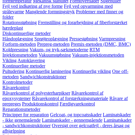
formtemperatur
Mekanisk stabilitet
Formoverflader
Sugehuller
Fejl ved indkøring af nye forme
Fejl ved opvarmning med
strålevarme
Manglende formningstryk
Problemer med finner og
folder
Rotationsstøbning
Fremstilling og forarbejdning af fiberforstærket
hærdeplast
Diskontinuerlige metoder
Håndoplægning
Sprøjteoplægning
Pressestøbning
Varmpresning
Forform-metoden
Prepreg-metoden
Premix-metoden (DMC, BMC)
Koldpresning
Vakum- og tryk-sækmetoderne
RTM
Injektionsmetoden
Vakuumstøbning
Vakuum-injektionsmetoden
Vikling
Autoklavering
Kontinuerlige metoder
Pultudering
Kontinuerlig laminering
Kontinuerlig vikling
One off-
metoden
Sandwichkonstruktioner
Kontrolmetoder
Råvarekontrol
Råvarekontrol af polyesterharpikser
Råvarekontrol af
epoxysystemer
Råvarekontrol af forstærkningsmateriale
Råvare af
prepreges
Produktionskontrol
Færdigvarekontrol
Reparationsmetoder
Principper for reparation
Gelcoat- og topcoatsskader
Laminatskader
- ikke genemgående
Laminatskader - gennemgående
Laminatskader
- sandwichkonstruktioner
Oversigt over gelcoatfejl - deres årsag og
afhjælpning