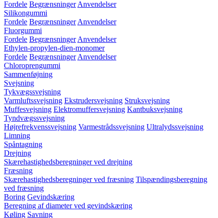
Fordele
Begrænsninger
Anvendelser
Silikongummi
Fordele
Begrænsninger
Anvendelser
Fluorgummi
Fordele
Begrænsninger
Anvendelser
Ethylen-propylen-dien-monomer
Fordele
Begrænsninger
Anvendelser
Chloroprengummi
Sammenføjning
Svejsning
Tykvægssvejsning
Varmluftssvejsning
Ekstrudersvejsning
Struksvejsning
Muffesvejsning
Elektromuffersvejsning
Kantbuksvejsning
Tyndvægssvejsning
Højrefrekvenssvejsning
Varmestrådssvejsning
Ultralydssvejsning
Limning
Spåntagning
Drejning
Skærehastighedsberegninger ved drejning
Fræsning
Skærehastighedsberegninger ved fræsning
Tilspændingsberegning
ved fræsning
Boring
Gevindskæring
Beregning af diameter ved gevindskæring
Køling
Savning