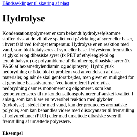
Båndsavklinger til skæring af plast
Hydrolyse
Kondensationspolymerer er som bekendt hydrolysefølsomme
stoffer, dvs. at de vil blive spaltet ved påvirkning af syrer eller baser,
i hvert fald ved forhøjet temperatur. Hydrolyse er en reaktion med
vand, som blot katalyseres af syre eller base. Polyesterne fremstilles
af glykoler og dibasiske syrer (fx PET af ethylenglykol og
terephthalsyre) og polyamiderne af diaminer og dibasiske syrer (fx
PA66 af hexamethylendiamin og adipinsyre). Hydrolytisk
nedbrydning er ikke blot et problem ved anvendelsen af disse
materialer, og når de skal genforarbejdes, men giver en mulighed for
at genvinde basisråvarerne. Ved kontrolleret hydrolytisk
nedbrydning dannes monomerer og oligomerer, som kan
genpolymeriseres til ny kondensationspolymerer af ønsket kvalitet. I
anlæg, som kan klare en reversibel reaktion med glykoler
(glykolyse) i stedet for med vand, kan der produceres aromatiske
polyoler, som kan behandles videre med diisocyanater til fremstilling
af polyurethaner (PUR) eller med umættede dibasiske syrer til
fremstilling af umættede polyestere.
Eksempel