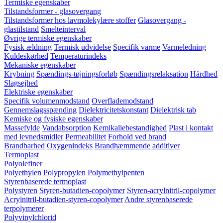
Termiske egenskaber
Tilstandsformer - glasovergang
Tilstandsformer hos lavmolekylære stoffer
Glasovergang -
glastilstand
Smelteinterval
Øvrige termiske egenskaber
Fysisk ældning
Termisk udvidelse
Specifik varme
Varmeledning
Kuldeskørhed
Temperaturindeks
Mekaniske egenskaber
Krybning
Spændings-tøjningsforløb
Spændingsrelaksation
Hårdhed
Slagsejhed
Elektriske egenskaber
Specifik volumenmodstand
Overflademodstand
Gennemslagsspænding
Dielektricitetskonstant
Dielektrisk tab
Kemiske og fysiske egenskaber
Massefylde
Vandabsorption
Kemikaliebestandighed
Plast i kontakt
med levnedsmidler
Permeabilitet
Forhold ved brand
Brandbarhed
Oxygenindeks
Brandhæmmende additiver
Termoplast
Polyolefiner
Polyethylen
Polypropylen
Polymethylpenten
Styrenbaserede termoplast
Polystyren
Styren-butadien-copolymer
Styren-acrylnitril-copolymer
Acrylnitril-butadien-styren-copolymer
Andre styrenbaserede
terpolymerer
Polyvinylchlorid