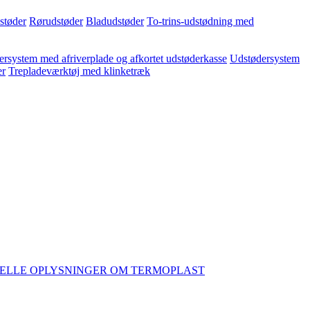
dstøder
Rørudstøder
Bladudstøder
To-trins-udstødning med
rsystem med afriverplade og afkortet udstøderkasse
Udstødersystem
er
Trepladeværktøj med klinketræk
ELLE OPLYSNINGER OM TERMOPLAST