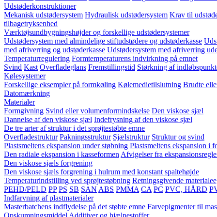
Udstøderkonstruktioner
Mekanisk udstødersystem
Hydraulisk udstødersystem
Krav til udstød
tilbagetryksenhed
Værktøjsundbygningshøjder og forskellige udstødersystemer
Udstødersystem med almindelige stiftudstødere og udstøderkasse
Udst
med afriverring og udstøderkasse
Udstødersystem med afriverring ud
Temperaturregulering
Formtemperaturens indvirkning på emnet
Svind
Kast
Overfladeglans
Fremstillingstid
Størkning af indløbspunkt
Kølesystemer
Forskellige eksempler på formkøling
Kølemedietilslutning
Brudte ell
Datomærkning
Materialer
Formgivning
Svind eller volumenformindskelse
Den viskose sjæl
Dannelse af den viskose sjæl
Indefrysning af den viskose sjæl
De tre arter af struktur i det sprøjtestøbte emne
Overfladestruktur
Pakningsstruktur
Sjælstruktur
Struktur og svind
Plastsmeltens ekspansion under støbning
Plastsmeltens ekspansion i 
Den radiale ekspansion i kasseformen
Afvigelser fra ekspansionsregl
Den viskose sjæls forgrening
Den viskose sjæls forgrening i hulrum med konstant spaltehøjde
Temperaturindstilling ved sprøjtestøbning
Retningsgivende materiale
PEHD/PELD
PP
PS
SB
SAN
ABS
PMMA
CA
PC
PVC, HÅRD
P
Indfarvning af plastmaterialer
Masterbatchens indflydelse på det støbte emne
Farvepigmenter til mas
Opskumningsmiddel
Additiver og hjælpestoffer