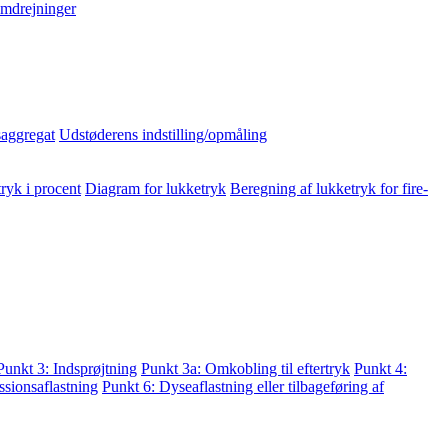
mdrejninger
aggregat
Udstøderens indstilling/opmåling
ryk i procent
Diagram for lukketryk
Beregning af lukketryk for fire-
Punkt 3: Indsprøjtning
Punkt 3a: Omkobling til eftertryk
Punkt 4:
sionsaflastning
Punkt 6: Dyseaflastning eller tilbageføring af