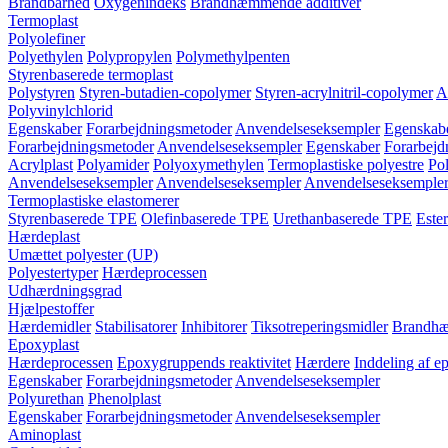
Brandbarhed
Oxygenindeks
Brandhæmmende additiver
Termoplast
Polyolefiner
Polyethylen
Polypropylen
Polymethylpenten
Styrenbaserede termoplast
Polystyren
Styren-butadien-copolymer
Styren-acrylnitril-copolymer
A
Polyvinylchlorid
Egenskaber
Forarbejdningsmetoder
Anvendelseseksempler
Egenskab
Forarbejdningsmetoder
Anvendelseseksempler
Egenskaber
Forarbejd
Acrylplast
Polyamider
Polyoxymethylen
Termoplastiske polyestre
Pol
Anvendelseseksempler
Anvendelseseksempler
Anvendelseseksemple
Termoplastiske elastomerer
Styrenbaserede TPE
Olefinbaserede TPE
Urethanbaserede TPE
Este
Hærdeplast
Umættet polyester (UP)
Polyestertyper
Hærdeprocessen
Udhærdningsgrad
Hjælpestoffer
Hærdemidler
Stabilisatorer
Inhibitorer
Tiksotreperingsmidler
Brandhæ
Epoxyplast
Hærdeprocessen
Epoxygruppends reaktivitet
Hærdere
Inddeling af e
Egenskaber
Forarbejdningsmetoder
Anvendelseseksempler
Polyurethan
Phenolplast
Egenskaber
Forarbejdningsmetoder
Anvendelseseksempler
Aminoplast