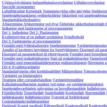
Cyklusovervågning
Indsprøjtningsovervågning
Udfaldsovervågning
Specielle programmer
Luftafblæsning
Kernetræk
Tomgangscyklus eller tørcyklus
Snekkerot
Sprøjtestøbemaskinens vedligeholdelse
Sikkerhed ved sprøjtestøbema
Standardsikkerhedsudstyr
Afskærmning
Afskærmning ved dyse
Elektriske sikkerhedskredsløb 
Indkøring med fastlæggelse af procesparametre
Del 1: Indledning
Del 2: Planlægning
Kvalitetsstyring af en indkørt produktion
Svindforhold
Del 3: Fastlæggelse af procesparametre
Formålet med fyldeskudsserien
Smeltetemperatur
Værktøjstemperatur
Antallet af kaviteters betydning for formfyldningen
Eksempel på param
Eksempel på parameterkort til eftertryksserie
Formålet med forsegling
Formålet med restkøletidsserien
Start på restkøletidsserien
Varmeform
Formålet med emnemålstabilitetsserien (målspredningen)
Beregning a
Del 4: Kvalitetsværktøjer
Standardafvigelse eller korttidsstabilitet
Målspredning
Tolerancebest
Værktøjer og hjælpeudstyr
Treatning eller coronabehandling
Værktøjsfremstilling
Kalkulationsafhængige punkter ved emne- og værktøjskonstruktion
Sprøjtestøbeværktøjets opbygning og hovedbestanddele
Indløbstyper
Fristråleeffekt
Tunnelindløb
Snabelindløb
Kegleindløb
Skærmindløb
indløbskanaler
Indløbsplacering
Tværsnit af fordelerkanal
Centraludstøder/indløbstrækker
Hæklenål
Konisk modhold
Rillemodhold
Kuglemodhold
Keglemodh