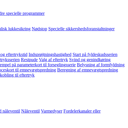
re specielle programmer
lisk lukkesikring
Nødstop
Specielle sikkershedsforanstaltninger
 og eftertrykstid
Indsprøjtningshastighed
Start på fyldeskudsserien
rtryksserien
Restpude
Valg af eftertryk
Svind og genindkøring
empel på parameterkort til forseglingsserie
Belysning af formfyldning
ceskort til emnevægtspredning
Beregning af emnevægtspredning
obling til eftertryk
 nåleventil
Nåleventil
Varmedyser
Fordelerkanaler eller