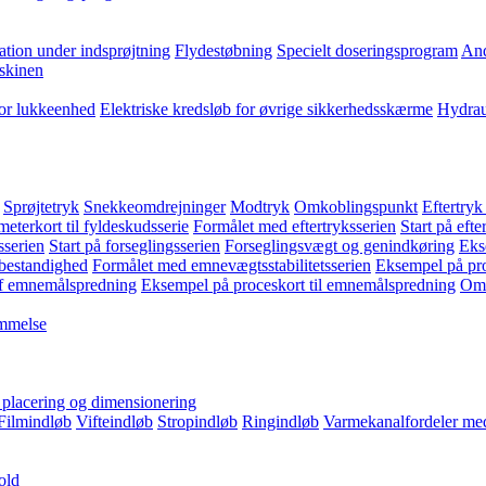
ation under indsprøjtning
Flydestøbning
Specielt doseringsprogram
And
skinen
for lukkeenhed
Elektriske kredsløb for øvrige sikkerhedsskærme
Hydrau
Sprøjtetryk
Snekkeomdrejninger
Modtryk
Omkoblingspunkt
Eftertryk
eterkort til fyldeskudsserie
Formålet med eftertryksserien
Start på efte
sserien
Start på forseglingsserien
Forseglingsvægt og genindkøring
Eks
bestandighed
Formålet med emnevægtsstabilitetsserien
Eksempel på pro
f emnemålspredning
Eksempel på proceskort til emnemålspredning
Omk
emmelse
, placering og dimensionering
Filmindløb
Vifteindløb
Stropindløb
Ringindløb
Varmekanalfordeler med
old