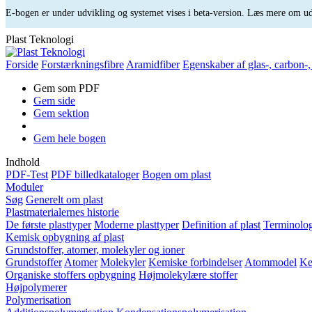
E-bogen er under udvikling og systemet vises i beta-version. Læs mere om 
Plast Teknologi
Forside
Forstærkningsfibre
Aramidfiber
Egenskaber af glas-, carbon-,
Gem som PDF
Gem side
Gem sektion
Gem hele bogen
Indhold
PDF-Test
PDF billedkataloger
Bogen om plast
Moduler
Søg
Generelt om plast
Plastmaterialernes historie
De første plasttyper
Moderne plasttyper
Definition af plast
Terminolog
Kemisk opbygning af plast
Grundstoffer, atomer, molekyler og ioner
Grundstoffer
Atomer
Molekyler
Kemiske forbindelser
Atommodel
Ke
Organiske stoffers opbygning
Højmolekylære stoffer
Højpolymerer
Polymerisation