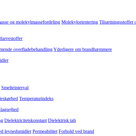
asse og molekylmassefordeling
Molekylorientering
Tilsætningsstoffer 
farvestoffer
ende overfladebehandling
Yderligere om brandhæmmere
dler
Smelteinterval
eskørhed
Temperaturindeks
lagsejhed
ng
Dielektricitetskonstant
Dielektrisk tab
med levnedsmidler
Permeabilitet
Forhold ved brand