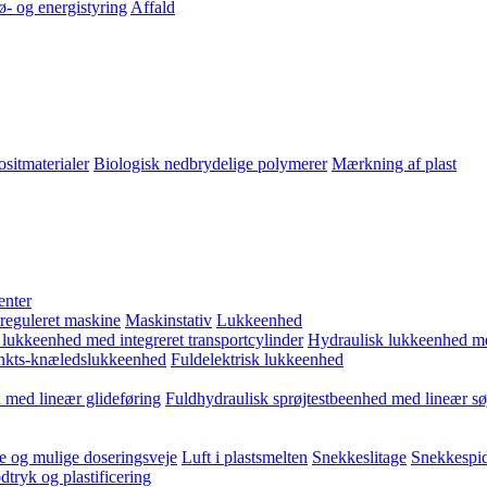
ø- og energistyring
Affald
sitmaterialer
Biologisk nedbrydelige polymerer
Mærkning af plast
enter
 reguleret maskine
Maskinstativ
Lukkeenhed
 lukkeenhed med integreret transportcylinder
Hydraulisk lukkeenhed m
kts-knæledslukkeenhed
Fuldelektrisk lukkeenhed
 med lineær glideføring
Fuldhydraulisk sprøjtestbeenhed med lineær sø
e og mulige doseringsveje
Luft i plastsmelten
Snekkeslitage
Snekkespid
tryk og plastificering