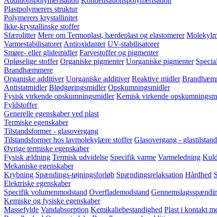
Additionspolymerisation
Kondensationspolymerisation
Plastpolymerers struktur
Polymerers krystallinitet
Ikke-krystallinske stoffer
Sfærolitter
Mere om Termoplast, hærdeplast og elastomerer
Molekylm
Varmestabilisatorer
Antioxidanter
UV-stabilisatorer
Smøre- eller glidemidler
Farvestoffer og pigmenter
Opløselige stoffer
Organiske pigmenter
Uorganiske pigmenter
Special
Brandhæmmere
Organiske additiver
Uorganiske additiver
Reaktive midler
Brandhæmm
Antistatmidler
Blødgøringsmidler
Opskumningsmidler
Fysisk virkende opskumningsmidler
Kemisk virkende opskumningsmi
Fyldstoffer
Generelle egenskaber ved plast
Termiske egenskaber
Tilstandsformer - glasovergang
Tilstandsformer hos lavmolekylære stoffer
Glasovergang - glastilstand
Øvrige termiske egenskaber
Fysisk ældning
Termisk udvidelse
Specifik varme
Varmeledning
Kuld
Mekaniske egenskaber
Krybning
Spændings-tøjningsforløb
Spændingsrelaksation
Hårdhed
S
Elektriske egenskaber
Specifik volumenmodstand
Overflademodstand
Gennemslagsspændi
Kemiske og fysiske egenskaber
Massefylde
Vandabsorption
Kemikaliebestandighed
Plast i kontakt 