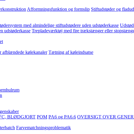
erkonstruktion
Afformningsfunktion og formslip
Stiftudstøder og fladu
ødersystem med almindelige stiftudstødere uden udstøderkasse
Udstøde
en udstøderkasse
Trepladeværktøj med fire trækstænger eller stopstæng
et
er afblændede kølekanaler
Tætning af køleindsatse
formhulrum
en
egenskaber
VC, BLØDGJORT
POM
PA6 og PA6.6
OVERSIGT OVER GENER
terbatch
Farvematchningsproblematik