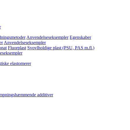
r
dningsmetoder
Anvendelseseksempler
Egenskaber
er
Anvendelseseksempler
onat
Fluorplast
Svovlholdige plast (PSU, PAS m.fl.)
eseksempler
tiske elastomerer
ampningshæmmende additiver