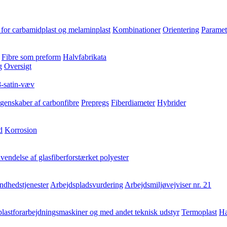
for carbamidplast og melaminplast
Kombinationer
Orientering
Paramet
Fibre som preform
Halvfabrikata
g
Oversigt
8-satin-væv
genskaber af carbonfibre
Prepregs
Fiberdiameter
Hybrider
d
Korrosion
endelse af glasfiberforstærket polyester
ndhedstjenester
Arbejdspladsvurdering
Arbejdsmiljøvejviser nr. 21
lastforarbejdningsmaskiner og med andet teknisk udstyr
Termoplast
Hæ