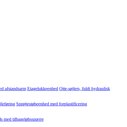
ed afstandsarm
Etagelukkeenhed
Otte-søjlers, fuldt hydraulisk
jleføring
Sprøjtestøbeenhed med forplastificering
s med tilbageløbsspærre