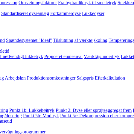
pression
Omsætningsfaktorer
Fra hydrauliktryk til smeltetryk
Snekkeo
Standardiseret dyseanlæg
Forkammerdyse
Lukkedyser
and
Spændesystemet "Ideal"
Tilslutning af værktøjskøling
Tempererings
letid
f nødvendigt lukketryk
Projiceret emneareal
Værktøjs-indertryk
Lukket
ug
Arbejdsløn
Produktionsomkostninger
Salgspris
Efterkalkulation
kring
Punkt 1b: Lukkehøjtryk
Punkt 2: Dyse eller sprøjteaggregat frem
ng/dosering
Punkt 5b: Modtryk
Punkt 5c: Dekompression eller kompres
ausetid
vervågningsprogrammer