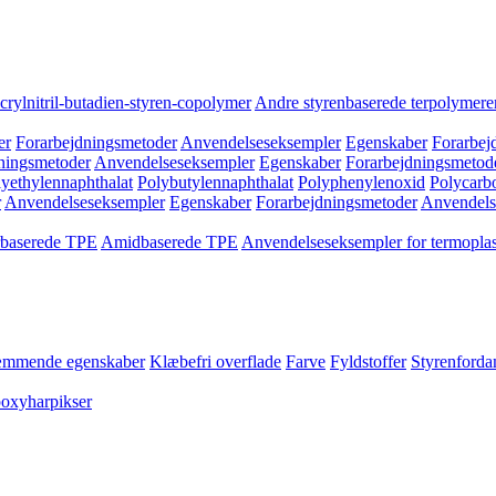
crylnitril-butadien-styren-copolymer
Andre styrenbaserede terpolymere
er
Forarbejdningsmetoder
Anvendelseseksempler
Egenskaber
Forarbej
ningsmetoder
Anvendelseseksempler
Egenskaber
Forarbejdningsmetod
yethylennaphthalat
Polybutylennaphthalat
Polyphenylenoxid
Polycarb
r
Anvendelseseksempler
Egenskaber
Forarbejdningsmetoder
Anvendels
rbaserede TPE
Amidbaserede TPE
Anvendelseseksempler for termoplas
mmende egenskaber
Klæbefri overflade
Farve
Fyldstoffer
Styrenford
poxyharpikser