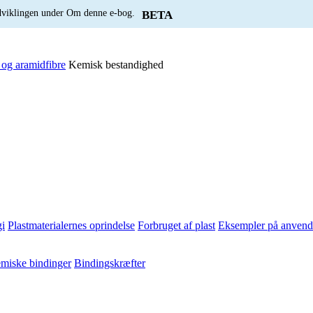
udviklingen under Om denne e-bog.
BETA
 og aramidfibre
Kemisk bestandighed
i
Plastmaterialernes oprindelse
Forbruget af plast
Eksempler på anvende
miske bindinger
Bindingskræfter