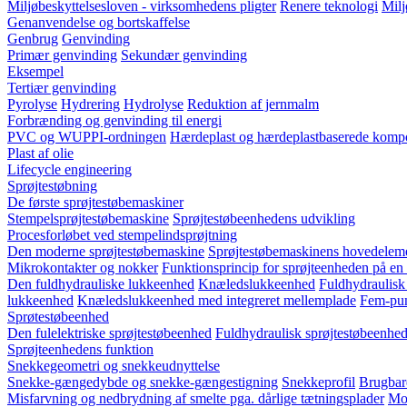
Miljøbeskyttelsesloven - virksomhedens pligter
Renere teknologi
Milj
Genanvendelse og bortskaffelse
Genbrug
Genvinding
Primær genvinding
Sekundær genvinding
Eksempel
Tertiær genvinding
Pyrolyse
Hydrering
Hydrolyse
Reduktion af jernmalm
Forbrænding og genvinding til energi
PVC og WUPPI-ordningen
Hærdeplast og hærdeplastbaserede kompo
Plast af olie
Lifecycle engineering
Sprøjtestøbning
De første sprøjtestøbemaskiner
Stempelsprøjtestøbemaskine
Sprøjtestøbeenhedens udvikling
Procesforløbet ved stempelindsprøjtning
Den moderne sprøjtestøbemaskine
Sprøjtestøbemaskinens hovedelem
Mikrokontakter og nokker
Funktionsprincip for sprøjteenheden på en
Den fuldhydrauliske lukkeenhed
Knæledslukkeenhed
Fuldhydraulisk
lukkeenhed
Knæledslukkeenhed med integreret mellemplade
Fem-pun
Sprøtestøbeenhed
Den fulelektriske sprøjtestøbeenhed
Fuldhydraulisk sprøjtestøbeenhed
Sprøjteenhedens funktion
Snekkegeometri og snekkeudnyttelse
Snekke-gængedybde og snekke-gængestigning
Snekkeprofil
Brugbar
Misfarvning og nedbrydning af smelte pga. dårlige tætningsplader
Mod