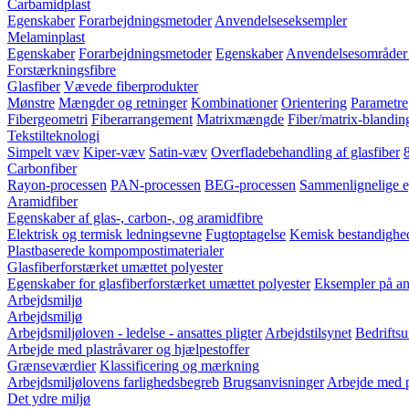
Carbamidplast
Egenskaber
Forarbejdningsmetoder
Anvendelseseksempler
Melaminplast
Egenskaber
Forarbejdningsmetoder
Egenskaber
Anvendelsesområder 
Forstærkningsfibre
Glasfiber
Vævede fiberprodukter
Mønstre
Mængder og retninger
Kombinationer
Orientering
Parametre
Fibergeometri
Fiberarrangement
Matrixmængde
Fiber/matrix-blandin
Tekstilteknologi
Simpelt væv
Kiper-væv
Satin-væv
Overfladebehandling af glasfiber
Carbonfiber
Rayon-processen
PAN-processen
BEG-processen
Sammenlignelige e
Aramidfiber
Egenskaber af glas-, carbon-, og aramidfibre
Elektrisk og termisk ledningsevne
Fugtoptagelse
Kemisk bestandighe
Plastbaserede kompompostimaterialer
Glasfiberforstærket umættet polyester
Egenskaber for glasfiberforstærket umættet polyester
Eksempler på anv
Arbejdsmiljø
Arbejdsmiljø
Arbejdsmiljøloven - ledelse - ansattes pligter
Arbejdstilsynet
Bedriftsu
Arbejde med plastråvarer og hjælpestoffer
Grænseværdier
Klassificering og mærkning
Arbejdsmiljølovens farlighedsbegreb
Brugsanvisninger
Arbejde med p
Det ydre miljø