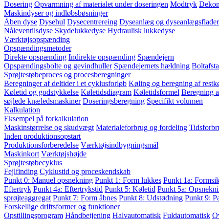
Dosering
Opvarmning af materialet under doseringen
Modtryk
Dekom
Maskindyser og indløbsbøsninger
Åben dyse
Dysehul
Dysecentrereing
Dyseanlæg og dyseanlægsflader
Nåleventilsdyse
Skydelukkedyse
Hydraulisk lukkedyse
Værktøjsopspænding
Opspændingsmetoder
Direkte opspænding
Indirekte opspænding
Spændejern
Opspændingsbolte og gevindhuller
Spændejernets hældning
Boltafst
Sprøjtestøbeproces og procesberegninger
Beregninger af deltider i et cyklusforløb
Køling og beregning af restkø
Køletid og godstykkelse
Køletidsdiagram
Køletidsformel
Beregning a
søjlede knæledsmaskiner
Doseringsberegning
Specifikt volumen
Kalkulation
Eksempel på forkalkulation
Maskinstørrelse og skudvægt
Materialeforbrug og fordeling
Tidsforbr
Inden produktionsopstart
Produktionsforberedelse
Værktøjsindbygningsmål
Maskinkort
Værktøjshøjde
Sprøjtestøbecyklus
Fejlfinding
Cyklustid og proceskendskab
Punkt 0: Manuel opsnekning
Punkt 1: Form lukkes
Punkt 1a: Formsi
Eftertryk
Punkt 4a: Eftertrykstid
Punkt 5: Køletid
Punkt 5a: Opsnekni
sprøjteaggregat
Punkt 7: Form åbnes
Punkt 8: Udstødning
Punkt 9: P
Forskellige driftsformer og funktioner
Opstillingsprogram
Håndbetjening
Halvautomatisk
Fuldautomatisk
O