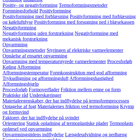
Positiv- og negativformning
Termoformningsmetoder
Formningsforhold
Positivformning
Positivformning med forblæsning
Positivformning med forblæsning
og køleluftdyse
Positivformning med forsugning ned i blæsekassen
Negativformning
Negativformning uden forstrækning
Negativformning med
mekanisk forstrækning
Opvarmning
Opvarmningsmetoder
Styringen af elektriske varmeelementer
Opnåelse af ensartet opvarmning
Opvarmning med temperaturstyrede varmeelementer
Procesforløb
Køling
Afformning
Afformningstemperatur
Formkonstruktion med god afformning
Trykudligning og afformningsluft
Afformningshastighed
Afformningshjælp
Procesforløb
Formoverflader
Friktion mellem emne og form
Praktiske råd
Underskæringer
Materialeegenskaber, der har indflydelse på termoformprocessen
Optagelse af fugt
Materialernes friktion ved termoformning
Krymp
og formsvind
Faktorer, der har indflydelse på svindet
Orientering
Statisk opladning af termoplastiske plader
Termoplasts
opførsel ved opvarmning
Opvarmningstidens indflydelse
Længdeudvidning og nedhæng