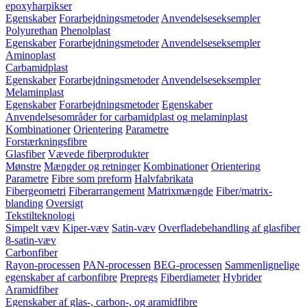
epoxyharpikser
Egenskaber
Forarbejdningsmetoder
Anvendelseseksempler
Polyurethan
Phenolplast
Egenskaber
Forarbejdningsmetoder
Anvendelseseksempler
Aminoplast
Carbamidplast
Egenskaber
Forarbejdningsmetoder
Anvendelseseksempler
Melaminplast
Egenskaber
Forarbejdningsmetoder
Egenskaber
Anvendelsesområder for carbamidplast og melaminplast
Kombinationer
Orientering
Parametre
Forstærkningsfibre
Glasfiber
Vævede fiberprodukter
Mønstre
Mængder og retninger
Kombinationer
Orientering
Parametre
Fibre som preform
Halvfabrikata
Fibergeometri
Fiberarrangement
Matrixmængde
Fiber/matrix-
blanding
Oversigt
Tekstilteknologi
Simpelt væv
Kiper-væv
Satin-væv
Overfladebehandling af glasfiber
8-satin-væv
Carbonfiber
Rayon-processen
PAN-processen
BEG-processen
Sammenlignelige
egenskaber af carbonfibre
Prepregs
Fiberdiameter
Hybrider
Aramidfiber
Egenskaber af glas-, carbon-, og aramidfibre