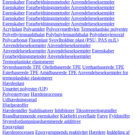
Egenskaber
Forarbejdningsmetoder
Anvendelseseksempler
Egenskaber
Forarbejdningsmetoder
Anvendelseseksempler
Egenskaber
Forarbejdningsmetoder
Anvendelseseksempler
Egenskaber
Forarbejdningsmetoder
Anvendelseseksempler
Egenskaber
Forarbejdningsmetoder
Anvendelseseksempler
Acrylplast
Polyamider
Polyoxymethylen
Termoplastiske polyestre
Polyethylennaphthalat
Polybutylennaphthalat
Polyphenylenoxid
Polycarbonat
Fluorplast
Svovlholdige plast (PSU, PAS m.fl.)
Anvendelseseksempler
Anvendelseseksempler
Anvendelseseksempler
Anvendelseseksempler
Egenskaber
Forarbejdningsmetoder
Anvendelseseksempler
Termoplastiske elastomerer
Styrenbaserede TPE
Olefinbaserede TPE
Urethanbaserede TPE
Esterbaserede TPE
Amidbaserede TPE
Anvendelseseksempler for
termoplastiske elastomerer
Hærdeplast
Umættet polyester (UP)
Polyestertyper
Hærdeprocessen
Udhærdningsgrad
Hjælpestoffer
Hærdemidler
Stabilisatorer
Inhibitorer
Tiksotreperingsmidler
Brandhæmmende egenskaber
Klæbefri overflade
Farve
Fyldstoffer
Styrenfordampningshæmmende additiver
Epoxyplast
Hærdeprocessen
Epoxygruppends reaktivitet
Hærdere
Inddeling af