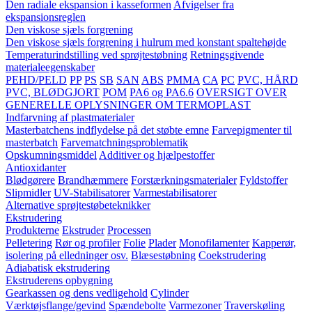
Den radiale ekspansion i kasseformen
Afvigelser fra
ekspansionsreglen
Den viskose sjæls forgrening
Den viskose sjæls forgrening i hulrum med konstant spaltehøjde
Temperaturindstilling ved sprøjtestøbning
Retningsgivende
materialeegenskaber
PEHD/PELD
PP
PS
SB
SAN
ABS
PMMA
CA
PC
PVC, HÅRD
PVC, BLØDGJORT
POM
PA6 og PA6.6
OVERSIGT OVER
GENERELLE OPLYSNINGER OM TERMOPLAST
Indfarvning af plastmaterialer
Masterbatchens indflydelse på det støbte emne
Farvepigmenter til
masterbatch
Farvematchningsproblematik
Opskumningsmiddel
Additiver og hjælpestoffer
Antioxidanter
Blødgørere
Brandhæmmere
Forstærkningsmaterialer
Fyldstoffer
Slipmidler
UV-Stabilisatorer
Varmestabilisatorer
Alternative sprøjtestøbeteknikker
Ekstrudering
Produkterne
Ekstruder
Processen
Pelletering
Rør og profiler
Folie
Plader
Monofilamenter
Kapperør,
isolering på elledninger osv.
Blæsestøbning
Coekstrudering
Adiabatisk ekstrudering
Ekstruderens opbygning
Gearkassen og dens vedligehold
Cylinder
Værktøjsflange/gevind
Spændebolte
Varmezoner
Traverskøling