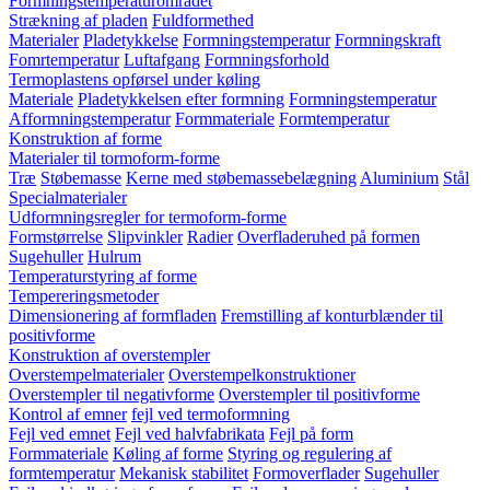
Formningstemperaturområdet
Strækning af pladen
Fuldformethed
Materialer
Pladetykkelse
Formningstemperatur
Formningskraft
Fomrtemperatur
Luftafgang
Formningsforhold
Termoplastens opførsel under køling
Materiale
Pladetykkelsen efter formning
Formningstemperatur
Afformningstemperatur
Formmateriale
Formtemperatur
Konstruktion af forme
Materialer til tormoform-forme
Træ
Støbemasse
Kerne med støbemassebelægning
Aluminium
Stål
Specialmaterialer
Udformningsregler for termoform-forme
Formstørrelse
Slipvinkler
Radier
Overfladeruhed på formen
Sugehuller
Hulrum
Temperaturstyring af forme
Tempereringsmetoder
Dimensionering af formfladen
Fremstilling af konturblænder til
positivforme
Konstruktion af overstempler
Overstempelmaterialer
Overstempelkonstruktioner
Overstempler til negativforme
Overstempler til positivforme
Kontrol af emner
fejl ved termoformning
Fejl ved emnet
Fejl ved halvfabrikata
Fejl på form
Formmateriale
Køling af forme
Styring og regulering af
formtemperatur
Mekanisk stabilitet
Formoverflader
Sugehuller