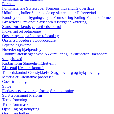
Formen
Formmateriale
Styretapper
Formens indvendige overflade
Udluftningshuller
Skæreplade og skærekanter
Hals/gevind
Bundstykket
Indbygningshøjde
Formsikring
Køling
Flerdelte forme
Blæsedorn
Omvendt blæsedorn
Afstryger
Skærering
Stanse-/maskeudstyr
Tæthedskontrol
Indkøring og optimering
Opstart og stop af blæsestøbeanlæg
Opstartsprocedure
Stopprocedure
Fejlfindingsskema
Hoveder og hjælpeudstyr
Akkumulatorslangehoved
Akkumulering i ekstruderen
Blæsedorn i
slangehoved
Kipbar form
Slangelængdestyring
Blæsenål
Kvalitetskontrol
Tæthedskontrol
Godstykkelse
Slagprøvning og trykprøvning
Materialer
Alternative processer
Coekstrudering
Stribe
Flerkavitetshoveder og forme
Strækblæsning
Sprøjteblæsning
Preform
Termoformning
Termoformmaskinen
Opstilling og indkøring
Opstilling
Indkøring