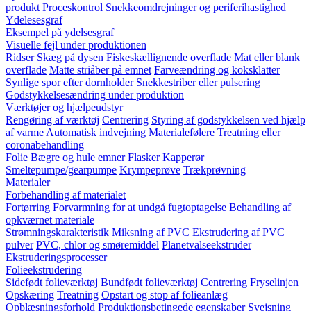
produkt
Proceskontrol
Snekkeomdrejninger og periferihastighed
Ydelesesgraf
Eksempel på ydelsesgraf
Visuelle fejl under produktionen
Ridser
Skæg på dysen
Fiskeskællignende overflade
Mat eller blank
overflade
Matte striåber på emnet
Farveændring og koksklatter
Synlige spor efter dornholder
Snekkestriber eller pulsering
Godstykkelsesændring under produktion
Værktøjer og hjælpeudstyr
Rengøring af værktøj
Centrering
Styring af godstykkelsen ved hjælp
af varme
Automatisk indvejning
Materialefølere
Treatning eller
coronabehandling
Folie
Bægre og hule emner
Flasker
Kapperør
Smeltepumpe/gearpumpe
Krympeprøve
Trækprøvning
Materialer
Forbehandling af materialet
Fortørring
Forvarmning for at undgå fugtoptagelse
Behandling af
opkværnet materiale
Strømningskarakteristik
Miksning af PVC
Ekstrudering af PVC
pulver
PVC, chlor og smøremiddel
Planetvalseekstruder
Ekstruderingsprocesser
Folieekstrudering
Sidefødt folieværktøj
Bundfødt folieværktøj
Centrering
Fryselinjen
Opskæring
Treatning
Opstart og stop af folieanlæg
Opblæsningsforhold
Produktionsbetingede egenskaber
Svejsning