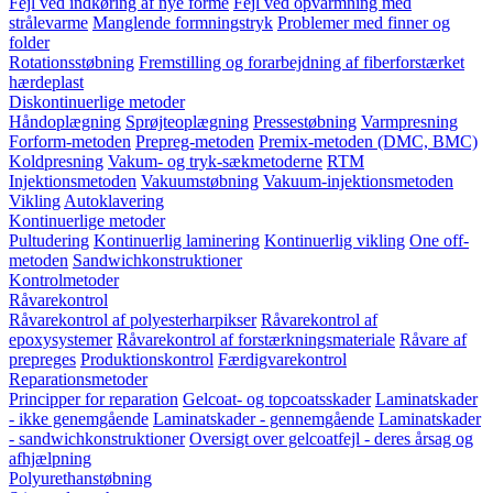
Fejl ved indkøring af nye forme
Fejl ved opvarmning med
strålevarme
Manglende formningstryk
Problemer med finner og
folder
Rotationsstøbning
Fremstilling og forarbejdning af fiberforstærket
hærdeplast
Diskontinuerlige metoder
Håndoplægning
Sprøjteoplægning
Pressestøbning
Varmpresning
Forform-metoden
Prepreg-metoden
Premix-metoden (DMC, BMC)
Koldpresning
Vakum- og tryk-sækmetoderne
RTM
Injektionsmetoden
Vakuumstøbning
Vakuum-injektionsmetoden
Vikling
Autoklavering
Kontinuerlige metoder
Pultudering
Kontinuerlig laminering
Kontinuerlig vikling
One off-
metoden
Sandwichkonstruktioner
Kontrolmetoder
Råvarekontrol
Råvarekontrol af polyesterharpikser
Råvarekontrol af
epoxysystemer
Råvarekontrol af forstærkningsmateriale
Råvare af
prepreges
Produktionskontrol
Færdigvarekontrol
Reparationsmetoder
Principper for reparation
Gelcoat- og topcoatsskader
Laminatskader
- ikke genemgående
Laminatskader - gennemgående
Laminatskader
- sandwichkonstruktioner
Oversigt over gelcoatfejl - deres årsag og
afhjælpning
Polyurethanstøbning