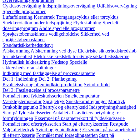
Overvågningsprogrammer
Cyklusovervågning
Indsprøjtningsovervågning
Udfaldsovervågning
Specielle programmer
Luftafblæsning
Kernetræk
Tomgangscyklus eller tørcyklus
Snekkerotation under indsprøjtning
Flydestøbning
Specielt
doseringsprogram
Andre specielle programmer
Sprøjtestøbemaskinens vedligeholdelse
Sikkerhed ved
sprøjtestøbemaskinen
Standardsikkerhedsudstyr
Afskærmning
Afskærmning ved dyse
Elektriske sikkerhedskredsløb
for lukkeenhed
Elektriske kredsløb for øvrige sikkerhedsskærme
Hydraulisk lukkesikring
Nødstop
Specielle
sikkershedsforanstaltninger
Indkøring med fastlæggelse af procesparametre
Del 1: Indledning
Del 2: Planlægning
Kvalitetsstyring af en indkørt produktion
Svindforhold
Del 3: Fastlæggelse af procesparametre
Formålet med fyldeskudsserien
Smeltetemperatur
Værktøjstemperatur
Sprøjtetryk
Snekkeomdrejninger
Modtryk
Omkoblingspunkt
Eftertryk og eftertrykstid
Indsprøjtningshastighed
Start på fyldeskudsserien
Antallet af kaviteters betydning for
formfyldningen
Eksempel på parameterkort til fyldeskudsserie
Formålet med eftertryksserien
Start på eftertryksserien
Restpude
Valg af eftertryk
Svind og genindkøring
Eksempel på parameterkort
til eftertryksserie
Formålet med forseglingsserien
Start på