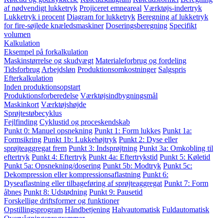
af nødvendigt lukketryk
Projiceret emneareal
Værktøjs-indertryk
Lukketryk i procent
Diagram for lukketryk
Beregning af lukketryk
for fire-søjlede knæledsmaskiner
Doseringsberegning
Specifikt
volumen
Kalkulation
Eksempel på forkalkulation
Maskinstørrelse og skudvægt
Materialeforbrug og fordeling
Tidsforbrug
Arbejdsløn
Produktionsomkostninger
Salgspris
Efterkalkulation
Inden produktionsopstart
Produktionsforberedelse
Værktøjsindbygningsmål
Maskinkort
Værktøjshøjde
Sprøjtestøbecyklus
Fejlfinding
Cyklustid og proceskendskab
Punkt 0: Manuel opsnekning
Punkt 1: Form lukkes
Punkt 1a:
Formsikring
Punkt 1b: Lukkehøjtryk
Punkt 2: Dyse eller
sprøjteaggregat frem
Punkt 3: Indsprøjtning
Punkt 3a: Omkobling til
eftertryk
Punkt 4: Eftertryk
Punkt 4a: Eftertrykstid
Punkt 5: Køletid
Punkt 5a: Opsnekning/dosering
Punkt 5b: Modtryk
Punkt 5c:
Dekompression eller kompressionsaflastning
Punkt 6:
Dyseaflastning eller tilbageføring af sprøjteaggregat
Punkt 7: Form
åbnes
Punkt 8: Udstødning
Punkt 9: Pausetid
Forskellige driftsformer og funktioner
Opstillingsprogram
Håndbetjening
Halvautomatisk
Fuldautomatisk