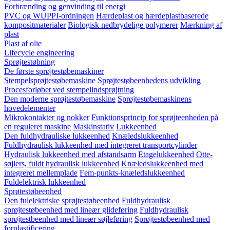
Forbrænding og genvinding til energi
PVC og WUPPI-ordningen
Hærdeplast og hærdeplastbaserede
kompositmaterialer
Biologisk nedbrydelige polymerer
Mærkning af
plast
Plast af olie
Lifecycle engineering
Sprøjtestøbning
De første sprøjtestøbemaskiner
Stempelsprøjtestøbemaskine
Sprøjtestøbeenhedens udvikling
Procesforløbet ved stempelindsprøjtning
Den moderne sprøjtestøbemaskine
Sprøjtestøbemaskinens
hovedelementer
Mikrokontakter og nokker
Funktionsprincip for sprøjteenheden på
en reguleret maskine
Maskinstativ
Lukkeenhed
Den fuldhydrauliske lukkeenhed
Knæledslukkeenhed
Fuldhydraulisk lukkeenhed med integreret transportcylinder
Hydraulisk lukkeenhed med afstandsarm
Etagelukkeenhed
Otte-
søjlers, fuldt hydraulisk lukkeenhed
Knæledslukkeenhed med
integreret mellemplade
Fem-punkts-knæledslukkeenhed
Fuldelektrisk lukkeenhed
Sprøtestøbeenhed
Den fulelektriske sprøjtestøbeenhed
Fuldhydraulisk
sprøjtestøbeenhed med lineær glideføring
Fuldhydraulisk
sprøjtestbeenhed med lineær søjleføring
Sprøjtestøbeenhed med
forplastificering