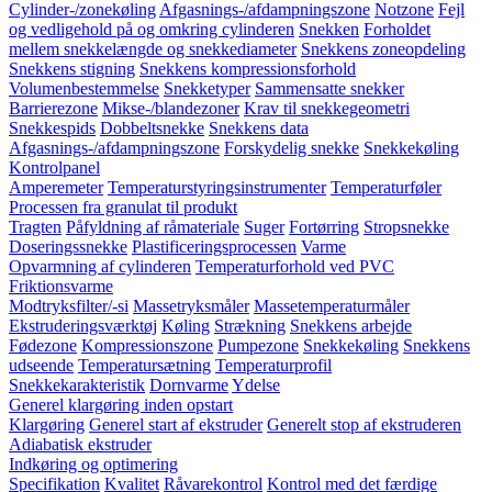
Cylinder-/zonekøling
Afgasnings-/afdampningszone
Notzone
Fejl
og vedligehold på og omkring cylinderen
Snekken
Forholdet
mellem snekkelængde og snekkediameter
Snekkens zoneopdeling
Snekkens stigning
Snekkens kompressionsforhold
Volumenbestemmelse
Snekketyper
Sammensatte snekker
Barrierezone
Mikse-/blandezoner
Krav til snekkegeometri
Snekkespids
Dobbeltsnekke
Snekkens data
Afgasnings-/afdampningszone
Forskydelig snekke
Snekkekøling
Kontrolpanel
Amperemeter
Temperaturstyringsinstrumenter
Temperaturføler
Processen fra granulat til produkt
Tragten
Påfyldning af råmateriale
Suger
Fortørring
Stropsnekke
Doseringssnekke
Plastificeringsprocessen
Varme
Opvarmning af cylinderen
Temperaturforhold ved PVC
Friktionsvarme
Modtryksfilter/-si
Massetryksmåler
Massetemperaturmåler
Ekstruderingsværktøj
Køling
Strækning
Snekkens arbejde
Fødezone
Kompressionszone
Pumpezone
Snekkekøling
Snekkens
udseende
Temperatursætning
Temperaturprofil
Snekkekarakteristik
Dornvarme
Ydelse
Generel klargøring inden opstart
Klargøring
Generel start af ekstruder
Generelt stop af ekstruderen
Adiabatisk ekstruder
Indkøring og optimering
Specifikation
Kvalitet
Råvarekontrol
Kontrol med det færdige