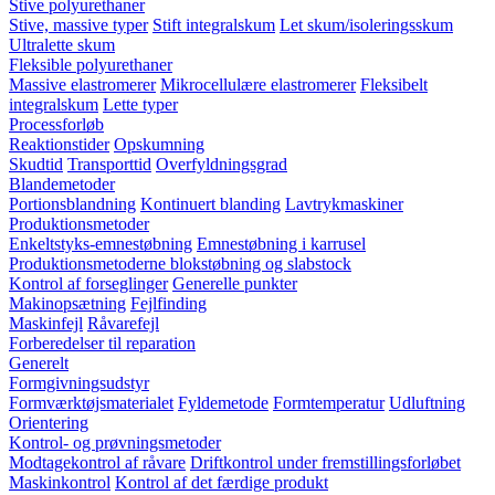
Stive polyurethaner
Stive, massive typer
Stift integralskum
Let skum/isoleringsskum
Ultralette skum
Fleksible polyurethaner
Massive elastromerer
Mikrocellulære elastromerer
Fleksibelt
integralskum
Lette typer
Processforløb
Reaktionstider
Opskumning
Skudtid
Transporttid
Overfyldningsgrad
Blandemetoder
Portionsblandning
Kontinuert blanding
Lavtrykmaskiner
Produktionsmetoder
Enkeltstyks-emnestøbning
Emnestøbning i karrusel
Produktionsmetoderne blokstøbning og slabstock
Kontrol af forseglinger
Generelle punkter
Makinopsætning
Fejlfinding
Maskinfejl
Råvarefejl
Forberedelser til reparation
Generelt
Formgivningsudstyr
Formværktøjsmaterialet
Fyldemetode
Formtemperatur
Udluftning
Orientering
Kontrol- og prøvningsmetoder
Modtagekontrol af råvare
Driftkontrol under fremstillingsforløbet
Maskinkontrol
Kontrol af det færdige produkt