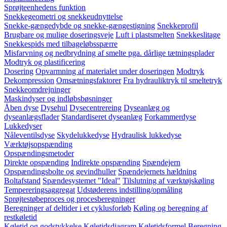
Sprøjteenhedens funktion
Snekkegeometri og snekkeudnyttelse
Snekke-gængedybde og snekke-gængestigning
Snekkeprofil
Brugbare og mulige doseringsveje
Luft i plastsmelten
Snekkeslitage
Snekkespids med tilbageløbsspærre
Misfarvning og nedbrydning af smelte pga. dårlige tætningsplader
Modtryk og plastificering
Dosering
Opvarmning af materialet under doseringen
Modtryk
Dekompression
Omsætningsfaktorer
Fra hydrauliktryk til smeltetryk
Snekkeomdrejninger
Maskindyser og indløbsbøsninger
Åben dyse
Dysehul
Dysecentrereing
Dyseanlæg og
dyseanlægsflader
Standardiseret dyseanlæg
Forkammerdyse
Lukkedyser
Nåleventilsdyse
Skydelukkedyse
Hydraulisk lukkedyse
Værktøjsopspænding
Opspændingsmetoder
Direkte opspænding
Indirekte opspænding
Spændejern
Opspændingsbolte og gevindhuller
Spændejernets hældning
Boltafstand
Spændesystemet "Ideal"
Tilslutning af værktøjskøling
Tempereringsaggregat
Udstøderens indstilling/opmåling
Sprøjtestøbeproces og procesberegninger
Beregninger af deltider i et cyklusforløb
Køling og beregning af
restkøletid
Køletid og godstykkelse
Køletidsdiagram
Køletidsformel
Beregning