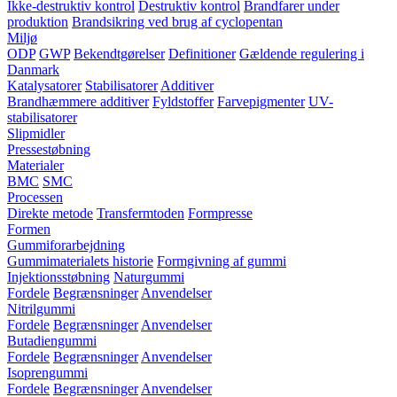
Ikke-destruktiv kontrol
Destruktiv kontrol
Brandfarer under
produktion
Brandsikring ved brug af cyclopentan
Miljø
ODP
GWP
Bekendtgørelser
Definitioner
Gældende regulering i
Danmark
Katalysatorer
Stabilisatorer
Additiver
Brandhæmmere additiver
Fyldstoffer
Farvepigmenter
UV-
stabilisatorer
Slipmidler
Pressestøbning
Materialer
BMC
SMC
Processen
Direkte metode
Transfermtoden
Formpresse
Formen
Gummiforarbejdning
Gummimaterialets historie
Formgivning af gummi
Injektionsstøbning
Naturgummi
Fordele
Begrænsninger
Anvendelser
Nitrilgummi
Fordele
Begrænsninger
Anvendelser
Butadiengummi
Fordele
Begrænsninger
Anvendelser
Isoprengummi
Fordele
Begrænsninger
Anvendelser