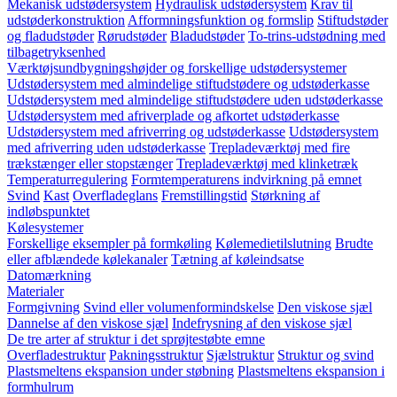
Mekanisk udstødersystem
Hydraulisk udstødersystem
Krav til
udstøderkonstruktion
Afformningsfunktion og formslip
Stiftudstøder
og fladudstøder
Rørudstøder
Bladudstøder
To-trins-udstødning med
tilbagetryksenhed
Værktøjsundbygningshøjder og forskellige udstødersystemer
Udstødersystem med almindelige stiftudstødere og udstøderkasse
Udstødersystem med almindelige stiftudstødere uden udstøderkasse
Udstødersystem med afriverplade og afkortet udstøderkasse
Udstødersystem med afriverring og udstøderkasse
Udstødersystem
med afriverring uden udstøderkasse
Trepladeværktøj med fire
trækstænger eller stopstænger
Trepladeværktøj med klinketræk
Temperaturregulering
Formtemperaturens indvirkning på emnet
Svind
Kast
Overfladeglans
Fremstillingstid
Størkning af
indløbspunktet
Kølesystemer
Forskellige eksempler på formkøling
Kølemedietilslutning
Brudte
eller afblændede kølekanaler
Tætning af køleindsatse
Datomærkning
Materialer
Formgivning
Svind eller volumenformindskelse
Den viskose sjæl
Dannelse af den viskose sjæl
Indefrysning af den viskose sjæl
De tre arter af struktur i det sprøjtestøbte emne
Overfladestruktur
Pakningsstruktur
Sjælstruktur
Struktur og svind
Plastsmeltens ekspansion under støbning
Plastsmeltens ekspansion i
formhulrum