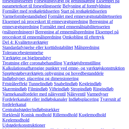
forseglingsserien
Forseglingsvægt og genindkøring
Eksempel på
parameterkort til forseglingsserie
Belysning af formfyldning
Formålet med restkøletidsserien
Start på restkøletidsserien
Varmeformbestandighed
Formålet med emnevægtsstabilitetsserien
Eksempel på proceskort til emnevægtspredning
Beregning af
emnevægtspredning
Formålet med emnemålstabilitetsserien
(målspredningen)
Beregning af emnemålspredning
Eksempel på
proceskort til emnemålspredning
Omkobling til eftertryk
Del 4: Kvalitetsværktøjer
Standardafvigelse eller korttidsstabilitet
Målspredning
Tolerancebestemmelse
Værktøjer og hjælpeudstyr
Treatning eller coronabehandling
Værktøjsfremstilling
Kalkulationsafhængige punkter ved emne- og værktøjskonstruktion
Sprøjtestøbeværktøjets opbygning og hovedbestanddele
Indløbstyper, placering og dimensionering
Fristråleeffekt
Tunnelindløb
Snabelindløb
Kegleindløb
Skærmindløb
Filmindløb
Vifteindløb
Stropindløb
Ringindløb
Varmekanalfordeler med nåleventil
Nåleventil
Varmedyser
Fordelerkanaler eller indløbskanaler
Indløbsplacering
Tværsnit af
fordelerkanal
Centraludstøder/indløbstrækker
Hæklenål
Konisk modhold
Rillemodhold
Kuglemodhold
Keglemodhold
Udstøderkonstruktioner