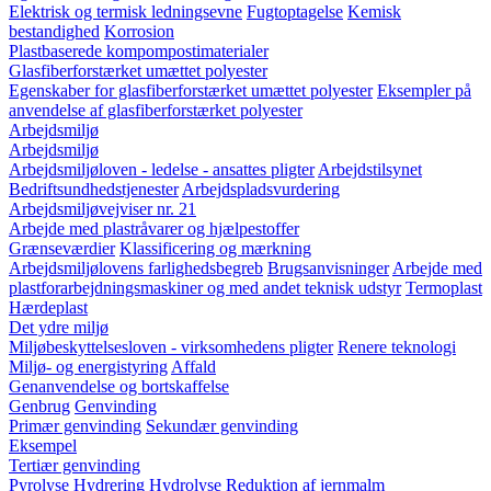
Elektrisk og termisk ledningsevne
Fugtoptagelse
Kemisk
bestandighed
Korrosion
Plastbaserede kompompostimaterialer
Glasfiberforstærket umættet polyester
Egenskaber for glasfiberforstærket umættet polyester
Eksempler på
anvendelse af glasfiberforstærket polyester
Arbejdsmiljø
Arbejdsmiljø
Arbejdsmiljøloven - ledelse - ansattes pligter
Arbejdstilsynet
Bedriftsundhedstjenester
Arbejdspladsvurdering
Arbejdsmiljøvejviser nr. 21
Arbejde med plastråvarer og hjælpestoffer
Grænseværdier
Klassificering og mærkning
Arbejdsmiljølovens farlighedsbegreb
Brugsanvisninger
Arbejde med
plastforarbejdningsmaskiner og med andet teknisk udstyr
Termoplast
Hærdeplast
Det ydre miljø
Miljøbeskyttelsesloven - virksomhedens pligter
Renere teknologi
Miljø- og energistyring
Affald
Genanvendelse og bortskaffelse
Genbrug
Genvinding
Primær genvinding
Sekundær genvinding
Eksempel
Tertiær genvinding
Pyrolyse
Hydrering
Hydrolyse
Reduktion af jernmalm