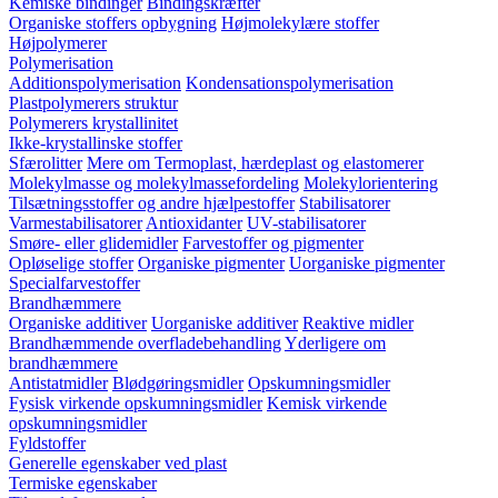
Kemiske bindinger
Bindingskræfter
Organiske stoffers opbygning
Højmolekylære stoffer
Højpolymerer
Polymerisation
Additionspolymerisation
Kondensationspolymerisation
Plastpolymerers struktur
Polymerers krystallinitet
Ikke-krystallinske stoffer
Sfærolitter
Mere om Termoplast, hærdeplast og elastomerer
Molekylmasse og molekylmassefordeling
Molekylorientering
Tilsætningsstoffer og andre hjælpestoffer
Stabilisatorer
Varmestabilisatorer
Antioxidanter
UV-stabilisatorer
Smøre- eller glidemidler
Farvestoffer og pigmenter
Opløselige stoffer
Organiske pigmenter
Uorganiske pigmenter
Specialfarvestoffer
Brandhæmmere
Organiske additiver
Uorganiske additiver
Reaktive midler
Brandhæmmende overfladebehandling
Yderligere om
brandhæmmere
Antistatmidler
Blødgøringsmidler
Opskumningsmidler
Fysisk virkende opskumningsmidler
Kemisk virkende
opskumningsmidler
Fyldstoffer
Generelle egenskaber ved plast
Termiske egenskaber