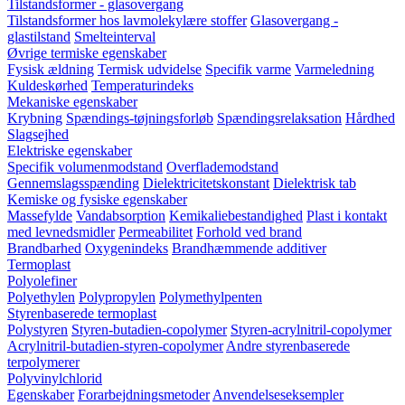
Tilstandsformer - glasovergang
Tilstandsformer hos lavmolekylære stoffer
Glasovergang -
glastilstand
Smelteinterval
Øvrige termiske egenskaber
Fysisk ældning
Termisk udvidelse
Specifik varme
Varmeledning
Kuldeskørhed
Temperaturindeks
Mekaniske egenskaber
Krybning
Spændings-tøjningsforløb
Spændingsrelaksation
Hårdhed
Slagsejhed
Elektriske egenskaber
Specifik volumenmodstand
Overflademodstand
Gennemslagsspænding
Dielektricitetskonstant
Dielektrisk tab
Kemiske og fysiske egenskaber
Massefylde
Vandabsorption
Kemikaliebestandighed
Plast i kontakt
med levnedsmidler
Permeabilitet
Forhold ved brand
Brandbarhed
Oxygenindeks
Brandhæmmende additiver
Termoplast
Polyolefiner
Polyethylen
Polypropylen
Polymethylpenten
Styrenbaserede termoplast
Polystyren
Styren-butadien-copolymer
Styren-acrylnitril-copolymer
Acrylnitril-butadien-styren-copolymer
Andre styrenbaserede
terpolymerer
Polyvinylchlorid
Egenskaber
Forarbejdningsmetoder
Anvendelseseksempler