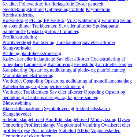
Kvalitet
Folieværktøj for flerlagsfolie
Dyser generelt
Nedtrækningsforhold
Opblæsningsforhold
Krympefolie
Rørekstrudering
Rørværktøjet
PE- og PP-værktøj
Vulst
Kalibrering
Vandfilm
Svind
og spændinger
Trækbænken
Sav eller afkorter
Spoleapparat
Samlemuffe
Opstart og stop af røranlæg
Profilekstrudering
Profilværktøjet
Kalibrering
Trækbænken
Sav eller afkorter
Stangværktøjet
Plade og planfolieekstrudering
Kølevalser eller kalandrette
Sav eller afkorter
Coekstrudering af
folie/plade
Laminering
Kalandrering
Fremstilling af rør eller kapper
Kantskæring
Opstart og nedlukning af plade- og planfolieanlæg
Monofilamentekstrudering
Værktøjet
Opspoling
Opstart og nedlukning af monofilamentanlæg
Kabelisolerings- og kapperørsekstrudering
Værktøjet
Trækbænken
Sav eller afkorter
Opspoling
Opstart og
nedlukning af kabelisolerings- og kapperørsanlæg
Blæsestøbning
Blæsestøbemaskinen
Symboloversigt
Sikkerhedsskærm
Slangehovedet
Sidefødt slangehoved
Bundfødt slangehoved
Modtryksring
Dysen
Centrering
Profileret slange
Vægtkontrol
Vandring
Ovaliseret eller
profileret dyse
Positionsføler
Støtteluft
Afklip
Vognen/slæden
Centrering af ekstruderen