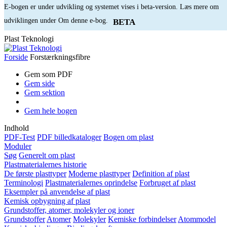
E-bogen er under udvikling og systemet vises i beta-version. Læs mere om
udviklingen under Om denne e-bog.
BETA
Plast Teknologi
Forside
Forstærkningsfibre
Gem som PDF
Gem side
Gem sektion
Gem hele bogen
Indhold
PDF-Test
PDF billedkataloger
Bogen om plast
Moduler
Søg
Generelt om plast
Plastmaterialernes historie
De første plasttyper
Moderne plasttyper
Definition af plast
Terminologi
Plastmaterialernes oprindelse
Forbruget af plast
Eksempler på anvendelse af plast
Kemisk opbygning af plast
Grundstoffer, atomer, molekyler og ioner
Grundstoffer
Atomer
Molekyler
Kemiske forbindelser
Atommodel