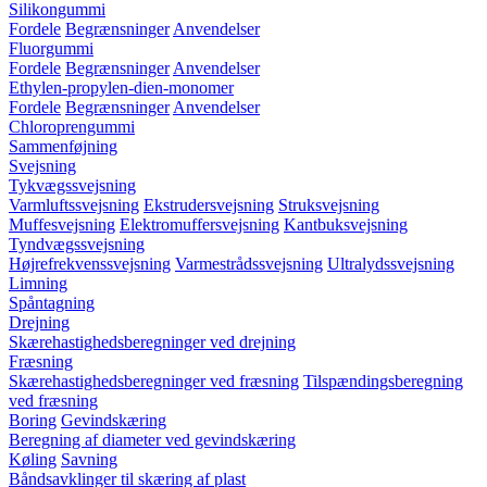
Silikongummi
Fordele
Begrænsninger
Anvendelser
Fluorgummi
Fordele
Begrænsninger
Anvendelser
Ethylen-propylen-dien-monomer
Fordele
Begrænsninger
Anvendelser
Chloroprengummi
Sammenføjning
Svejsning
Tykvægssvejsning
Varmluftssvejsning
Ekstrudersvejsning
Struksvejsning
Muffesvejsning
Elektromuffersvejsning
Kantbuksvejsning
Tyndvægssvejsning
Højrefrekvenssvejsning
Varmestrådssvejsning
Ultralydssvejsning
Limning
Spåntagning
Drejning
Skærehastighedsberegninger ved drejning
Fræsning
Skærehastighedsberegninger ved fræsning
Tilspændingsberegning
ved fræsning
Boring
Gevindskæring
Beregning af diameter ved gevindskæring
Køling
Savning
Båndsavklinger til skæring af plast