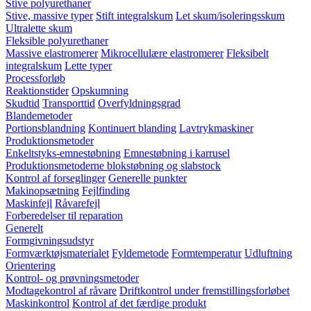
Stive polyurethaner
Stive, massive typer
Stift integralskum
Let skum/isoleringsskum
Ultralette skum
Fleksible polyurethaner
Massive elastromerer
Mikrocellulære elastromerer
Fleksibelt
integralskum
Lette typer
Processforløb
Reaktionstider
Opskumning
Skudtid
Transporttid
Overfyldningsgrad
Blandemetoder
Portionsblandning
Kontinuert blanding
Lavtrykmaskiner
Produktionsmetoder
Enkeltstyks-emnestøbning
Emnestøbning i karrusel
Produktionsmetoderne blokstøbning og slabstock
Kontrol af forseglinger
Generelle punkter
Makinopsætning
Fejlfinding
Maskinfejl
Råvarefejl
Forberedelser til reparation
Generelt
Formgivningsudstyr
Formværktøjsmaterialet
Fyldemetode
Formtemperatur
Udluftning
Orientering
Kontrol- og prøvningsmetoder
Modtagekontrol af råvare
Driftkontrol under fremstillingsforløbet
Maskinkontrol
Kontrol af det færdige produkt