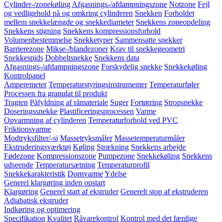
Cylinder-/zonekøling
Afgasnings-/afdampningszone
Notzone
Fejl
og vedligehold på og omkring cylinderen
Snekken
Forholdet
mellem snekkelængde og snekkediameter
Snekkens zoneopdeling
Snekkens stigning
Snekkens kompressionsforhold
Volumenbestemmelse
Snekketyper
Sammensatte snekker
Barrierezone
Mikse-/blandezoner
Krav til snekkegeometri
Snekkespids
Dobbeltsnekke
Snekkens data
Afgasnings-/afdampningszone
Forskydelig snekke
Snekkekøling
Kontrolpanel
Amperemeter
Temperaturstyringsinstrumenter
Temperaturføler
Processen fra granulat til produkt
Tragten
Påfyldning af råmateriale
Suger
Fortørring
Stropsnekke
Doseringssnekke
Plastificeringsprocessen
Varme
Opvarmning af cylinderen
Temperaturforhold ved PVC
Friktionsvarme
Modtryksfilter/-si
Massetryksmåler
Massetemperaturmåler
Ekstruderingsværktøj
Køling
Strækning
Snekkens arbejde
Fødezone
Kompressionszone
Pumpezone
Snekkekøling
Snekkens
udseende
Temperatursætning
Temperaturprofil
Snekkekarakteristik
Dornvarme
Ydelse
Generel klargøring inden opstart
Klargøring
Generel start af ekstruder
Generelt stop af ekstruderen
Adiabatisk ekstruder
Indkøring og optimering
Specifikation
Kvalitet
Råvarekontrol
Kontrol med det færdige