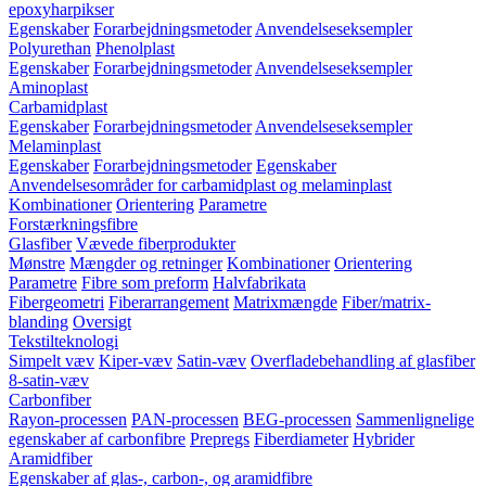
epoxyharpikser
Egenskaber
Forarbejdningsmetoder
Anvendelseseksempler
Polyurethan
Phenolplast
Egenskaber
Forarbejdningsmetoder
Anvendelseseksempler
Aminoplast
Carbamidplast
Egenskaber
Forarbejdningsmetoder
Anvendelseseksempler
Melaminplast
Egenskaber
Forarbejdningsmetoder
Egenskaber
Anvendelsesområder for carbamidplast og melaminplast
Kombinationer
Orientering
Parametre
Forstærkningsfibre
Glasfiber
Vævede fiberprodukter
Mønstre
Mængder og retninger
Kombinationer
Orientering
Parametre
Fibre som preform
Halvfabrikata
Fibergeometri
Fiberarrangement
Matrixmængde
Fiber/matrix-
blanding
Oversigt
Tekstilteknologi
Simpelt væv
Kiper-væv
Satin-væv
Overfladebehandling af glasfiber
8-satin-væv
Carbonfiber
Rayon-processen
PAN-processen
BEG-processen
Sammenlignelige
egenskaber af carbonfibre
Prepregs
Fiberdiameter
Hybrider
Aramidfiber
Egenskaber af glas-, carbon-, og aramidfibre