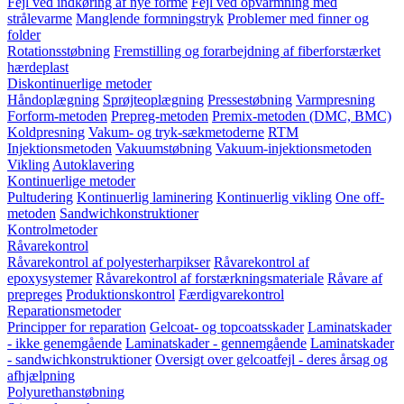
Fejl ved indkøring af nye forme
Fejl ved opvarmning med
strålevarme
Manglende formningstryk
Problemer med finner og
folder
Rotationsstøbning
Fremstilling og forarbejdning af fiberforstærket
hærdeplast
Diskontinuerlige metoder
Håndoplægning
Sprøjteoplægning
Pressestøbning
Varmpresning
Forform-metoden
Prepreg-metoden
Premix-metoden (DMC, BMC)
Koldpresning
Vakum- og tryk-sækmetoderne
RTM
Injektionsmetoden
Vakuumstøbning
Vakuum-injektionsmetoden
Vikling
Autoklavering
Kontinuerlige metoder
Pultudering
Kontinuerlig laminering
Kontinuerlig vikling
One off-
metoden
Sandwichkonstruktioner
Kontrolmetoder
Råvarekontrol
Råvarekontrol af polyesterharpikser
Råvarekontrol af
epoxysystemer
Råvarekontrol af forstærkningsmateriale
Råvare af
prepreges
Produktionskontrol
Færdigvarekontrol
Reparationsmetoder
Principper for reparation
Gelcoat- og topcoatsskader
Laminatskader
- ikke genemgående
Laminatskader - gennemgående
Laminatskader
- sandwichkonstruktioner
Oversigt over gelcoatfejl - deres årsag og
afhjælpning
Polyurethanstøbning