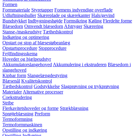
Formen
Formmateriale
Styretapper
Formens indvendige overflade
Udluftningshuller
Skæreplade og skærekanter
Hals/gevind
Bundstykket
Indbygningshøjde
Formsikring
Køling
Flerdelte forme
Blæsedorn
Omvendt blæsedorn
Afstryger
Skærering
Stanse-/maskeudstyr
Tæthedskontrol
Indkøring og optimering
Opstart og stop af blæsestøbeanlæg
Opstartsprocedure
Stopprocedure
Fejlfindingsskema
Hoveder og hjælpeudstyr
Akkumulatorslangehoved
Akkumulering i ekstruderen
Blæsedorn i
slangehoved
Kipbar form
Slangelængdestyring
Blæsenål
Kvalitetskontrol
Tæthedskontrol
Godstykkelse
Slagprøvning og trykprøvning
Materialer
Alternative processer
Coekstrudering
Stribe
Flerkavitetshoveder og forme
Strækblæsning
Sprøjteblæsning
Preform
Termoformning
Termoformmaskinen
Opstilling og indkøring
Opstilling
Indkøring