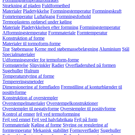
Formningstemperaturområdet
Strækning af pladen
Fuldformethed
Materialer
Pladetykkelse
Formningstemperatur
Formningskraft
Fomrtemperatur
Luftafgang
Formningsforhold
Termoplastens opførsel under køling
Materiale
Pladetykkelsen efter formning
Formningstemperatur
Afformningstemperatur
Formmateriale
Formtemperatur
Konstruktion af forme
Materialer til tormoform-forme
Træ
Støbemasse
Kerne med støbemassebelægning
Aluminium
Stål
Specialmaterialer
Udformningsregler for termoform-forme
Formstørrelse
Slipvinkler
Radier
Overfladeruhed på formen
Sugehuller
Hulrum
Temperaturstyring af forme
Tempereringsmetoder
Dimensionering af formfladen
Fremstilling af konturblænder til
positivforme
Konstruktion af overstempler
Overstempelmaterialer
Overstempelkonstruktioner
Overstempler til negativforme
Overstempler til positivforme
Kontrol af emner
fejl ved termoformning
Fejl ved emnet
Fejl ved halvfabrikata
Fejl på form
Formmateriale
Køling af forme
Styring og regulering af
formtemperatur
Mekanisk stabilitet
Formoverflader
Sugehuller