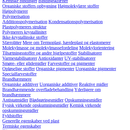
Kemiske bindinger
Bindingskræfter
Organiske stoffers opbygning
Højmolekylære stoffer
Højpolymerer
Polymerisation
Additionspolymerisation
Kondensationspolymerisation
Plastpolymerers struktur
Polymerers krystallinitet
Ikke-krystallinske stoffer
Sfærolitter
Mere om Termoplast, hærdeplast og elastomerer
Molekylmasse og molekylmassefordeling
Molekylorientering
Tilsætningsstoffer og andre hjælpestoffer
Stabilisatorer
Varmestabilisatorer
Antioxidanter
UV-stabilisatorer
Smøre- eller glidemidler
Farvestoffer og pigmenter
Opløselige stoffer
Organiske pigmenter
Uorganiske pigmenter
Specialfarvestoffer
Brandhæmmere
Organiske additiver
Uorganiske additiver
Reaktive midler
Brandhæmmende overfladebehandling
Yderligere om
brandhæmmere
Antistatmidler
Blødgøringsmidler
Opskumningsmidler
Fysisk virkende opskumningsmidler
Kemisk virkende
opskumningsmidler
Fyldstoffer
Generelle egenskaber ved plast
Termiske egenskaber