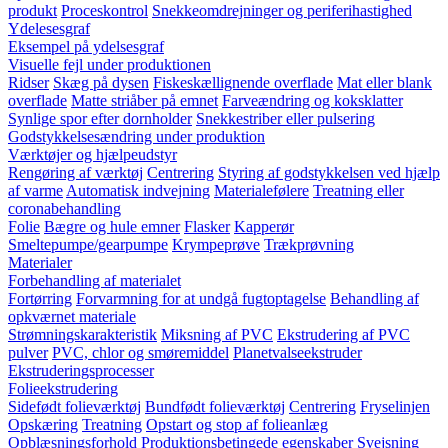
produkt
Proceskontrol
Snekkeomdrejninger og periferihastighed
Ydelesesgraf
Eksempel på ydelsesgraf
Visuelle fejl under produktionen
Ridser
Skæg på dysen
Fiskeskællignende overflade
Mat eller blank
overflade
Matte striåber på emnet
Farveændring og koksklatter
Synlige spor efter dornholder
Snekkestriber eller pulsering
Godstykkelsesændring under produktion
Værktøjer og hjælpeudstyr
Rengøring af værktøj
Centrering
Styring af godstykkelsen ved hjælp
af varme
Automatisk indvejning
Materialefølere
Treatning eller
coronabehandling
Folie
Bægre og hule emner
Flasker
Kapperør
Smeltepumpe/gearpumpe
Krympeprøve
Trækprøvning
Materialer
Forbehandling af materialet
Fortørring
Forvarmning for at undgå fugtoptagelse
Behandling af
opkværnet materiale
Strømningskarakteristik
Miksning af PVC
Ekstrudering af PVC
pulver
PVC, chlor og smøremiddel
Planetvalseekstruder
Ekstruderingsprocesser
Folieekstrudering
Sidefødt folieværktøj
Bundfødt folieværktøj
Centrering
Fryselinjen
Opskæring
Treatning
Opstart og stop af folieanlæg
Opblæsningsforhold
Produktionsbetingede egenskaber
Svejsning