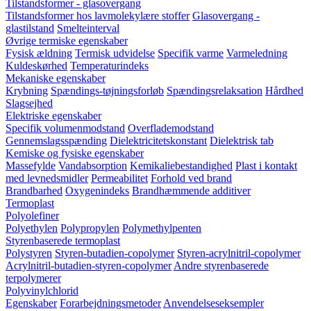
Tilstandsformer - glasovergang
Tilstandsformer hos lavmolekylære stoffer
Glasovergang -
glastilstand
Smelteinterval
Øvrige termiske egenskaber
Fysisk ældning
Termisk udvidelse
Specifik varme
Varmeledning
Kuldeskørhed
Temperaturindeks
Mekaniske egenskaber
Krybning
Spændings-tøjningsforløb
Spændingsrelaksation
Hårdhed
Slagsejhed
Elektriske egenskaber
Specifik volumenmodstand
Overflademodstand
Gennemslagsspænding
Dielektricitetskonstant
Dielektrisk tab
Kemiske og fysiske egenskaber
Massefylde
Vandabsorption
Kemikaliebestandighed
Plast i kontakt
med levnedsmidler
Permeabilitet
Forhold ved brand
Brandbarhed
Oxygenindeks
Brandhæmmende additiver
Termoplast
Polyolefiner
Polyethylen
Polypropylen
Polymethylpenten
Styrenbaserede termoplast
Polystyren
Styren-butadien-copolymer
Styren-acrylnitril-copolymer
Acrylnitril-butadien-styren-copolymer
Andre styrenbaserede
terpolymerer
Polyvinylchlorid
Egenskaber
Forarbejdningsmetoder
Anvendelseseksempler