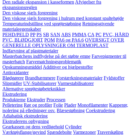
Den radiale ekspansion i kasseformen
Afvigelser fra
ekspansionsreglen
Den viskose sjæls forgrening
Den viskose sjæls forgrening i hulrum med konstant spaltehøjde
Temperaturindstilling ved sprøjtestøbning
Retningsgivende
materialeegenskaber
PEHD/PELD
PP
PS
SB
SAN
ABS
PMMA
CA
PC
PVC, HÅRD
PVC, BLØDGJORT
POM
PA6 og PA6.6
OVERSIGT OVER
GENERELLE OPLYSNINGER OM TERMOPLAST
Indfarvning af plastmaterialer
Masterbatchens indflydelse på det støbte emne
Farvepigmenter til
masterbatch
Farvematchningsproblematik
Opskumningsmiddel
Additiver og hjælpestoffer
Antioxidanter
Blødgørere
Brandhæmmere
Forstærkningsmaterialer
Fyldstoffer
Slipmidler
UV-Stabilisatorer
Varmestabilisatorer
Alternative sprøjtestøbeteknikker
Ekstrudering
Produkterne
Ekstruder
Processen
Pelletering
Rør og profiler
Folie
Plader
Monofilamenter
Kapperør,
isolering på elledninger osv.
Blæsestøbning
Coekstrudering
Adiabatisk ekstrudering
Ekstruderens opbygning
Gearkassen og dens vedligehold
Cylinder
Værktøjsflange/gevind
Spændebolte
Varmezoner
Traverskøling