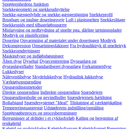
Sprøjteenhedens funktion
Snekkegeometri og snekkeudnyttelse
Snekke-gængedybde og snekke-gængestigning
Snekkeprofil
Brugbare og mulige doseringsveje
Luft i plastsmelten
Snekkeslitage
Snekkespids med tilbageløbsspærre
Misfarvning og nedbrydning af smelte pga. dårlige tætningsplader
Modtryk og plastificering
Dosering
Opvarmning af materialet under doseringen
Modtryk
Dekompression
Omsætningsfaktorer
Fra hydrauliktryk til smeltetryk
Snekkeomdrejninger
Maskindyser og indløbsbøsninger
Åben dyse
Dysehul
Dysecentrereing
Dyseanlæg og
dyseanlægsflader
Standardiseret dyseanlæg
Forkammerdyse
Lukkedyser
Nåleventilsdyse
Skydelukkedyse
Hydraulisk lukkedyse
Værktøjsopspænding
Opspændingsmetoder
Direkte opspænding
Indirekte opspænding
Spændejern
Opspændingsbolte og gevindhuller
Spændejernets hældning
Boltafstand
Spændesystemet "Ideal"
Tilslutning af værktøjskøling
Tempereringsaggregat
Udstøderens indstilling/opmåling
Sprøjtestøbeproces og procesberegninger
Beregninger af deltider i et cyklusforløb
Køling og beregning af
restkøletid
Køletid og godstykkelse
Køletidsdiagram
Køletidsformel
Beregning