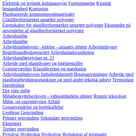
Elektrisk og termisk ledningsevne
Fugtoptagelse
Kemisk
bestandighed
Korrosion
Plastbaserede kompompostimaterialer
Glasfiberforstærket umættet polyester
Egenskaber for glasfiberforstærket umættet polyester
Eksempler på
anvendelse af glasfiberforstærket polyester
Arbejdsmiljø
Arbejdsmiljø
Arbejdsmiljøloven - ledelse - ansattes pligter
Arbejdstilsynet
Bedriftsundhedstjenester
Arbejdspladsvurdering
Arbejdsmiljøvejviser nr. 21
Arbejde med plastråvarer og hjælpestoffer
Grænseværdier
Klassificering og mærkning
Arbejdsmiljølovens farlighedsbegreb
Brugsanvisninger
Arbejde med
plastforarbejdningsmaskiner og med andet teknisk udstyr
Termoplast
Hærdeplast
Det ydre miljø
Miljøbeskyttelsesloven - virksomhedens pligter
Renere teknologi
Miljø- og energistyring
Affald
Genanvendelse og bortskaffelse
Genbrug
Genvinding
Primær genvinding
Sekundær genvinding
Eksempel
Tertiær genvinding
Pyrolyse
Hydrering
Hydrolyse
Reduktion af jernmalm