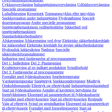
Overvågningsprogrammer
Cyklusovervågning
Indsprøjtningsovervågning
Udfaldsovervågning
Specielle programmer
Luftafblæsning
Kernetræk
Tomgangscyklus eller tørcyklus
Snekkerotation under indsprøjtning
Flydestøbning
Specielt
doseringsprogram
Andre specielle programmer
Sprøjtestøbemaskinens vedligeholdelse
Sikkerhed ved
sprøjtestøbemaskinen
Standardsikkerhedsudstyr
Afskærmning
Afskærmning ved dyse
Elektriske sikkerhedskredsløb
for lukkeenhed
Elektriske kredsløb for øvrige sikkerhedsskærme
Hydraulisk lukkesikring
Nødstop
Specielle
sikkershedsforanstaltninger
Indkøring med fastlæggelse af procesparametre
Del 1: Indledning
Del 2: Planlægning
Kvalitetsstyring af en indkørt produktion
Svindforhold
Del 3: Fastlæggelse af procesparametre
Formålet med fyldeskudsserien
Smeltetemperatur
Værktøjstemperatur
Sprøjtetryk
Snekkeomdrejninger
Modtryk
Omkoblingspunkt
Eftertryk og eftertrykstid
Indsprøjtningshastighed
Start på fyldeskudsserien
Antallet af kaviteters betydning for
formfyldningen
Eksempel på parameterkort til fyldeskudsserie
Formålet med eftertryksserien
Start på eftertryksserien
Restpude
Valg af eftertryk
Svind og genindkøring
Eksempel på parameterkort
til eftertryksserie
Formålet med forseglingsserien
Start på