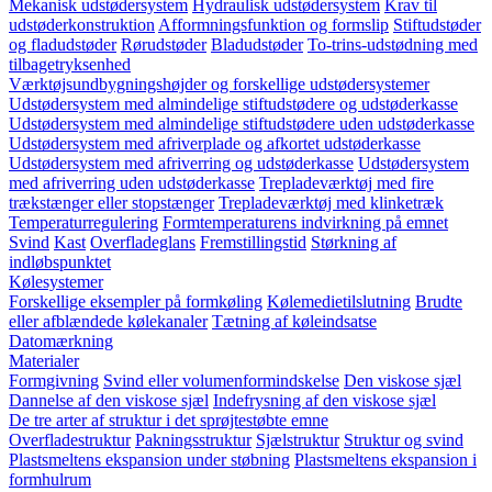
Mekanisk udstødersystem
Hydraulisk udstødersystem
Krav til
udstøderkonstruktion
Afformningsfunktion og formslip
Stiftudstøder
og fladudstøder
Rørudstøder
Bladudstøder
To-trins-udstødning med
tilbagetryksenhed
Værktøjsundbygningshøjder og forskellige udstødersystemer
Udstødersystem med almindelige stiftudstødere og udstøderkasse
Udstødersystem med almindelige stiftudstødere uden udstøderkasse
Udstødersystem med afriverplade og afkortet udstøderkasse
Udstødersystem med afriverring og udstøderkasse
Udstødersystem
med afriverring uden udstøderkasse
Trepladeværktøj med fire
trækstænger eller stopstænger
Trepladeværktøj med klinketræk
Temperaturregulering
Formtemperaturens indvirkning på emnet
Svind
Kast
Overfladeglans
Fremstillingstid
Størkning af
indløbspunktet
Kølesystemer
Forskellige eksempler på formkøling
Kølemedietilslutning
Brudte
eller afblændede kølekanaler
Tætning af køleindsatse
Datomærkning
Materialer
Formgivning
Svind eller volumenformindskelse
Den viskose sjæl
Dannelse af den viskose sjæl
Indefrysning af den viskose sjæl
De tre arter af struktur i det sprøjtestøbte emne
Overfladestruktur
Pakningsstruktur
Sjælstruktur
Struktur og svind
Plastsmeltens ekspansion under støbning
Plastsmeltens ekspansion i
formhulrum