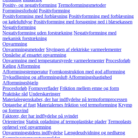
Positiv- og negativformning
Termoformningsmetoder
Formningsforhold
Positivformning
Positivformning med forblæsning
Positivformning med forblæsning
og køleluftdyse
Positivformning med forsugning ned i blæsekassen
Negativformning
Negativformning uden forstrækning
Negativformning med
mekanisk forstrækning
Opvarmning
Opvarmningsmetoder
Styringen af elektriske varmeelementer
Opnåelse af ensartet opvarmning
Opvarmning med temperaturstyrede varmeelementer
Procesforløb
Køling
Afformning
Afformningstemperatur
Formkonstruktion med god afformning
Trykudligning og afformningsluft
Afformningshastighed
Afformningshjælp
Procesforløb
Formoverflader
Friktion mellem emne og form
Praktiske råd
Underskæringer
Materialeegenskaber, der har indflydelse på termoformprocessen
Optagelse af fugt
Materialernes friktion ved termoformning
Krymp
og formsvind
Faktorer, der har indflydelse på svindet
Orientering
Statisk opladning af termoplastiske plader
Termoplasts
opførsel ved opvarmning
Opvarmningstidens indflydelse
Længdeudvidning og nedhæng