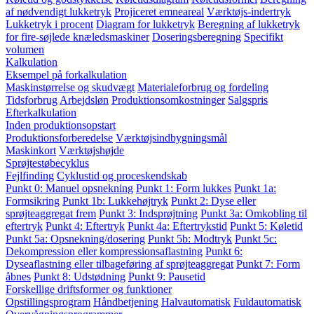
af nødvendigt lukketryk
Projiceret emneareal
Værktøjs-indertryk
Lukketryk i procent
Diagram for lukketryk
Beregning af lukketryk
for fire-søjlede knæledsmaskiner
Doseringsberegning
Specifikt
volumen
Kalkulation
Eksempel på forkalkulation
Maskinstørrelse og skudvægt
Materialeforbrug og fordeling
Tidsforbrug
Arbejdsløn
Produktionsomkostninger
Salgspris
Efterkalkulation
Inden produktionsopstart
Produktionsforberedelse
Værktøjsindbygningsmål
Maskinkort
Værktøjshøjde
Sprøjtestøbecyklus
Fejlfinding
Cyklustid og proceskendskab
Punkt 0: Manuel opsnekning
Punkt 1: Form lukkes
Punkt 1a:
Formsikring
Punkt 1b: Lukkehøjtryk
Punkt 2: Dyse eller
sprøjteaggregat frem
Punkt 3: Indsprøjtning
Punkt 3a: Omkobling til
eftertryk
Punkt 4: Eftertryk
Punkt 4a: Eftertrykstid
Punkt 5: Køletid
Punkt 5a: Opsnekning/dosering
Punkt 5b: Modtryk
Punkt 5c:
Dekompression eller kompressionsaflastning
Punkt 6:
Dyseaflastning eller tilbageføring af sprøjteaggregat
Punkt 7: Form
åbnes
Punkt 8: Udstødning
Punkt 9: Pausetid
Forskellige driftsformer og funktioner
Opstillingsprogram
Håndbetjening
Halvautomatisk
Fuldautomatisk