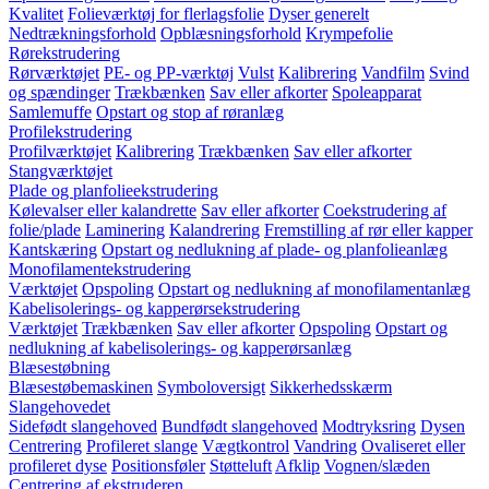
Kvalitet
Folieværktøj for flerlagsfolie
Dyser generelt
Nedtrækningsforhold
Opblæsningsforhold
Krympefolie
Rørekstrudering
Rørværktøjet
PE- og PP-værktøj
Vulst
Kalibrering
Vandfilm
Svind
og spændinger
Trækbænken
Sav eller afkorter
Spoleapparat
Samlemuffe
Opstart og stop af røranlæg
Profilekstrudering
Profilværktøjet
Kalibrering
Trækbænken
Sav eller afkorter
Stangværktøjet
Plade og planfolieekstrudering
Kølevalser eller kalandrette
Sav eller afkorter
Coekstrudering af
folie/plade
Laminering
Kalandrering
Fremstilling af rør eller kapper
Kantskæring
Opstart og nedlukning af plade- og planfolieanlæg
Monofilamentekstrudering
Værktøjet
Opspoling
Opstart og nedlukning af monofilamentanlæg
Kabelisolerings- og kapperørsekstrudering
Værktøjet
Trækbænken
Sav eller afkorter
Opspoling
Opstart og
nedlukning af kabelisolerings- og kapperørsanlæg
Blæsestøbning
Blæsestøbemaskinen
Symboloversigt
Sikkerhedsskærm
Slangehovedet
Sidefødt slangehoved
Bundfødt slangehoved
Modtryksring
Dysen
Centrering
Profileret slange
Vægtkontrol
Vandring
Ovaliseret eller
profileret dyse
Positionsføler
Støtteluft
Afklip
Vognen/slæden
Centrering af ekstruderen