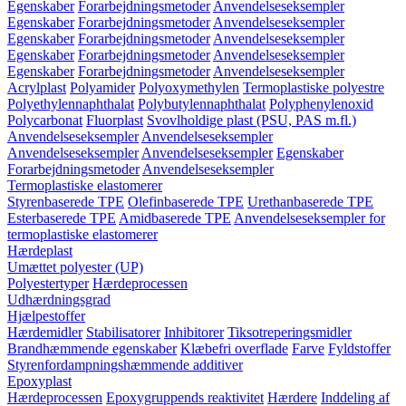
Egenskaber
Forarbejdningsmetoder
Anvendelseseksempler
Egenskaber
Forarbejdningsmetoder
Anvendelseseksempler
Egenskaber
Forarbejdningsmetoder
Anvendelseseksempler
Egenskaber
Forarbejdningsmetoder
Anvendelseseksempler
Egenskaber
Forarbejdningsmetoder
Anvendelseseksempler
Acrylplast
Polyamider
Polyoxymethylen
Termoplastiske polyestre
Polyethylennaphthalat
Polybutylennaphthalat
Polyphenylenoxid
Polycarbonat
Fluorplast
Svovlholdige plast (PSU, PAS m.fl.)
Anvendelseseksempler
Anvendelseseksempler
Anvendelseseksempler
Anvendelseseksempler
Egenskaber
Forarbejdningsmetoder
Anvendelseseksempler
Termoplastiske elastomerer
Styrenbaserede TPE
Olefinbaserede TPE
Urethanbaserede TPE
Esterbaserede TPE
Amidbaserede TPE
Anvendelseseksempler for
termoplastiske elastomerer
Hærdeplast
Umættet polyester (UP)
Polyestertyper
Hærdeprocessen
Udhærdningsgrad
Hjælpestoffer
Hærdemidler
Stabilisatorer
Inhibitorer
Tiksotreperingsmidler
Brandhæmmende egenskaber
Klæbefri overflade
Farve
Fyldstoffer
Styrenfordampningshæmmende additiver
Epoxyplast
Hærdeprocessen
Epoxygruppends reaktivitet
Hærdere
Inddeling af