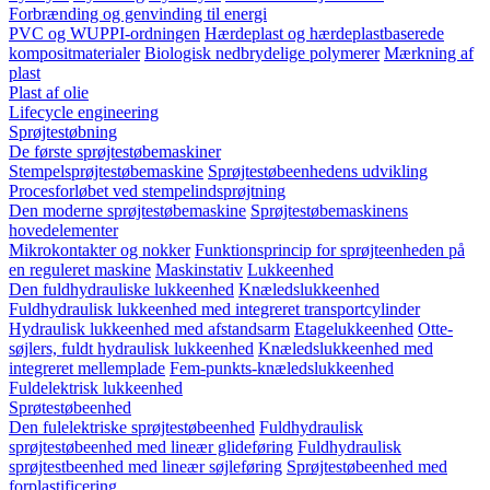
Forbrænding og genvinding til energi
PVC og WUPPI-ordningen
Hærdeplast og hærdeplastbaserede
kompositmaterialer
Biologisk nedbrydelige polymerer
Mærkning af
plast
Plast af olie
Lifecycle engineering
Sprøjtestøbning
De første sprøjtestøbemaskiner
Stempelsprøjtestøbemaskine
Sprøjtestøbeenhedens udvikling
Procesforløbet ved stempelindsprøjtning
Den moderne sprøjtestøbemaskine
Sprøjtestøbemaskinens
hovedelementer
Mikrokontakter og nokker
Funktionsprincip for sprøjteenheden på
en reguleret maskine
Maskinstativ
Lukkeenhed
Den fuldhydrauliske lukkeenhed
Knæledslukkeenhed
Fuldhydraulisk lukkeenhed med integreret transportcylinder
Hydraulisk lukkeenhed med afstandsarm
Etagelukkeenhed
Otte-
søjlers, fuldt hydraulisk lukkeenhed
Knæledslukkeenhed med
integreret mellemplade
Fem-punkts-knæledslukkeenhed
Fuldelektrisk lukkeenhed
Sprøtestøbeenhed
Den fulelektriske sprøjtestøbeenhed
Fuldhydraulisk
sprøjtestøbeenhed med lineær glideføring
Fuldhydraulisk
sprøjtestbeenhed med lineær søjleføring
Sprøjtestøbeenhed med
forplastificering