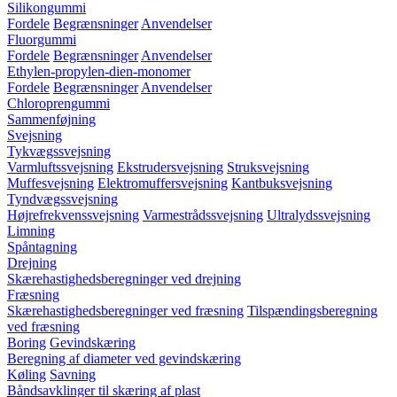
Silikongummi
Fordele
Begrænsninger
Anvendelser
Fluorgummi
Fordele
Begrænsninger
Anvendelser
Ethylen-propylen-dien-monomer
Fordele
Begrænsninger
Anvendelser
Chloroprengummi
Sammenføjning
Svejsning
Tykvægssvejsning
Varmluftssvejsning
Ekstrudersvejsning
Struksvejsning
Muffesvejsning
Elektromuffersvejsning
Kantbuksvejsning
Tyndvægssvejsning
Højrefrekvenssvejsning
Varmestrådssvejsning
Ultralydssvejsning
Limning
Spåntagning
Drejning
Skærehastighedsberegninger ved drejning
Fræsning
Skærehastighedsberegninger ved fræsning
Tilspændingsberegning
ved fræsning
Boring
Gevindskæring
Beregning af diameter ved gevindskæring
Køling
Savning
Båndsavklinger til skæring af plast