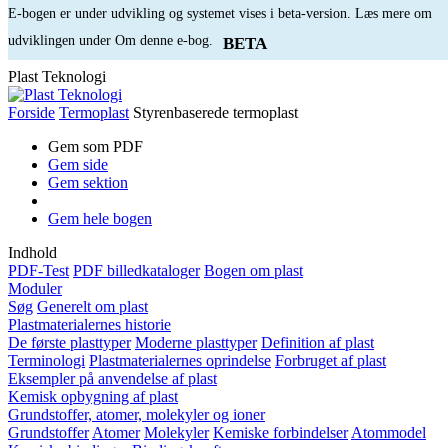
E-bogen er under udvikling og systemet vises i beta-version. Læs mere om
udviklingen under Om denne e-bog.
BETA
Plast Teknologi
Forside
Termoplast
Styrenbaserede termoplast
Gem som PDF
Gem side
Gem sektion
Gem hele bogen
Indhold
PDF-Test
PDF billedkataloger
Bogen om plast
Moduler
Søg
Generelt om plast
Plastmaterialernes historie
De første plasttyper
Moderne plasttyper
Definition af plast
Terminologi
Plastmaterialernes oprindelse
Forbruget af plast
Eksempler på anvendelse af plast
Kemisk opbygning af plast
Grundstoffer, atomer, molekyler og ioner
Grundstoffer
Atomer
Molekyler
Kemiske forbindelser
Atommodel