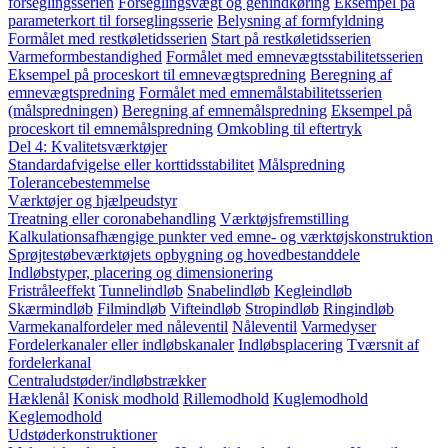
forseglingsserien
Forseglingsvægt og genindkøring
Eksempel på
parameterkort til forseglingsserie
Belysning af formfyldning
Formålet med restkøletidsserien
Start på restkøletidsserien
Varmeformbestandighed
Formålet med emnevægtsstabilitetsserien
Eksempel på proceskort til emnevægtspredning
Beregning af
emnevægtspredning
Formålet med emnemålstabilitetsserien
(målspredningen)
Beregning af emnemålspredning
Eksempel på
proceskort til emnemålspredning
Omkobling til eftertryk
Del 4: Kvalitetsværktøjer
Standardafvigelse eller korttidsstabilitet
Målspredning
Tolerancebestemmelse
Værktøjer og hjælpeudstyr
Treatning eller coronabehandling
Værktøjsfremstilling
Kalkulationsafhængige punkter ved emne- og værktøjskonstruktion
Sprøjtestøbeværktøjets opbygning og hovedbestanddele
Indløbstyper, placering og dimensionering
Fristråleeffekt
Tunnelindløb
Snabelindløb
Kegleindløb
Skærmindløb
Filmindløb
Vifteindløb
Stropindløb
Ringindløb
Varmekanalfordeler med nåleventil
Nåleventil
Varmedyser
Fordelerkanaler eller indløbskanaler
Indløbsplacering
Tværsnit af
fordelerkanal
Centraludstøder/indløbstrækker
Hæklenål
Konisk modhold
Rillemodhold
Kuglemodhold
Keglemodhold
Udstøderkonstruktioner