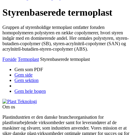
Styrenbaserede termoplast
Gruppen af styrenholdige termoplast omfatter foruden
homopolymeren polystyren en række copolymerer, hvori styren
indgår med en dominerende andel. Her omtales polystyren, styren-
butadien-copolymer (SB), styren-acrylnitril-copolymer (SAN) og
acrylnitril-butadien-styren-copolymer (ABS).
Forside
Termoplast
Styrenbaserede termoplast
Gem som PDF
Gem side
Gem sektion
Gem hele bogen
Om os
Plastindustrien er den danske brancheorganisation for
plastforarbejdende virksomheder samt for leverandører af de
maskiner og råvarer, som industrien anvender. Vores mission er at
sikre danske plast-virksomheder optimale rammer for succes og for