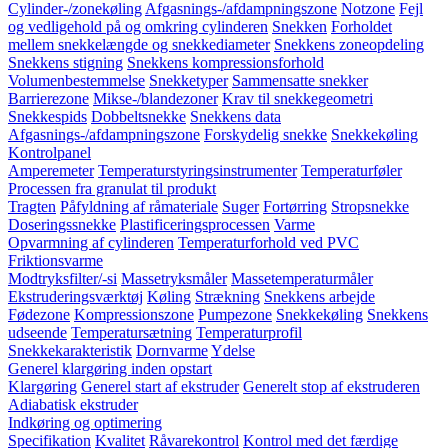
Cylinder-/zonekøling
Afgasnings-/afdampningszone
Notzone
Fejl
og vedligehold på og omkring cylinderen
Snekken
Forholdet
mellem snekkelængde og snekkediameter
Snekkens zoneopdeling
Snekkens stigning
Snekkens kompressionsforhold
Volumenbestemmelse
Snekketyper
Sammensatte snekker
Barrierezone
Mikse-/blandezoner
Krav til snekkegeometri
Snekkespids
Dobbeltsnekke
Snekkens data
Afgasnings-/afdampningszone
Forskydelig snekke
Snekkekøling
Kontrolpanel
Amperemeter
Temperaturstyringsinstrumenter
Temperaturføler
Processen fra granulat til produkt
Tragten
Påfyldning af råmateriale
Suger
Fortørring
Stropsnekke
Doseringssnekke
Plastificeringsprocessen
Varme
Opvarmning af cylinderen
Temperaturforhold ved PVC
Friktionsvarme
Modtryksfilter/-si
Massetryksmåler
Massetemperaturmåler
Ekstruderingsværktøj
Køling
Strækning
Snekkens arbejde
Fødezone
Kompressionszone
Pumpezone
Snekkekøling
Snekkens
udseende
Temperatursætning
Temperaturprofil
Snekkekarakteristik
Dornvarme
Ydelse
Generel klargøring inden opstart
Klargøring
Generel start af ekstruder
Generelt stop af ekstruderen
Adiabatisk ekstruder
Indkøring og optimering
Specifikation
Kvalitet
Råvarekontrol
Kontrol med det færdige