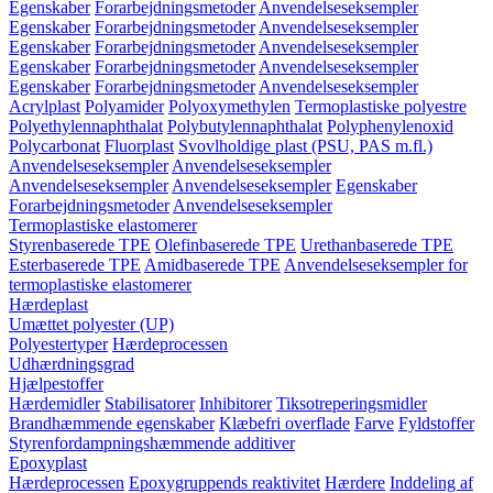
Egenskaber
Forarbejdningsmetoder
Anvendelseseksempler
Egenskaber
Forarbejdningsmetoder
Anvendelseseksempler
Egenskaber
Forarbejdningsmetoder
Anvendelseseksempler
Egenskaber
Forarbejdningsmetoder
Anvendelseseksempler
Egenskaber
Forarbejdningsmetoder
Anvendelseseksempler
Acrylplast
Polyamider
Polyoxymethylen
Termoplastiske polyestre
Polyethylennaphthalat
Polybutylennaphthalat
Polyphenylenoxid
Polycarbonat
Fluorplast
Svovlholdige plast (PSU, PAS m.fl.)
Anvendelseseksempler
Anvendelseseksempler
Anvendelseseksempler
Anvendelseseksempler
Egenskaber
Forarbejdningsmetoder
Anvendelseseksempler
Termoplastiske elastomerer
Styrenbaserede TPE
Olefinbaserede TPE
Urethanbaserede TPE
Esterbaserede TPE
Amidbaserede TPE
Anvendelseseksempler for
termoplastiske elastomerer
Hærdeplast
Umættet polyester (UP)
Polyestertyper
Hærdeprocessen
Udhærdningsgrad
Hjælpestoffer
Hærdemidler
Stabilisatorer
Inhibitorer
Tiksotreperingsmidler
Brandhæmmende egenskaber
Klæbefri overflade
Farve
Fyldstoffer
Styrenfordampningshæmmende additiver
Epoxyplast
Hærdeprocessen
Epoxygruppends reaktivitet
Hærdere
Inddeling af