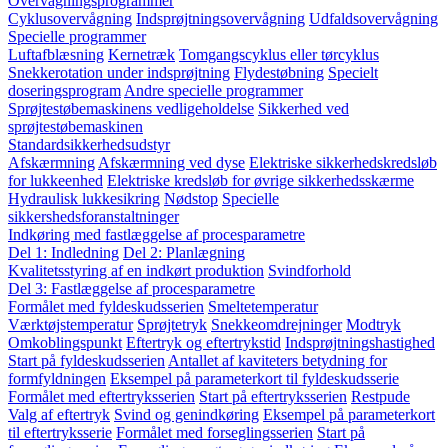
Overvågningsprogrammer
Cyklusovervågning
Indsprøjtningsovervågning
Udfaldsovervågning
Specielle programmer
Luftafblæsning
Kernetræk
Tomgangscyklus eller tørcyklus
Snekkerotation under indsprøjtning
Flydestøbning
Specielt
doseringsprogram
Andre specielle programmer
Sprøjtestøbemaskinens vedligeholdelse
Sikkerhed ved
sprøjtestøbemaskinen
Standardsikkerhedsudstyr
Afskærmning
Afskærmning ved dyse
Elektriske sikkerhedskredsløb
for lukkeenhed
Elektriske kredsløb for øvrige sikkerhedsskærme
Hydraulisk lukkesikring
Nødstop
Specielle
sikkershedsforanstaltninger
Indkøring med fastlæggelse af procesparametre
Del 1: Indledning
Del 2: Planlægning
Kvalitetsstyring af en indkørt produktion
Svindforhold
Del 3: Fastlæggelse af procesparametre
Formålet med fyldeskudsserien
Smeltetemperatur
Værktøjstemperatur
Sprøjtetryk
Snekkeomdrejninger
Modtryk
Omkoblingspunkt
Eftertryk og eftertrykstid
Indsprøjtningshastighed
Start på fyldeskudsserien
Antallet af kaviteters betydning for
formfyldningen
Eksempel på parameterkort til fyldeskudsserie
Formålet med eftertryksserien
Start på eftertryksserien
Restpude
Valg af eftertryk
Svind og genindkøring
Eksempel på parameterkort
til eftertryksserie
Formålet med forseglingsserien
Start på