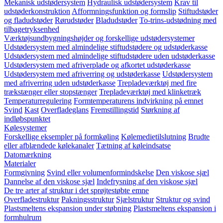
Mekanisk udstødersystem
Hydraulisk udstødersystem
Krav til
udstøderkonstruktion
Afformningsfunktion og formslip
Stiftudstøder
og fladudstøder
Rørudstøder
Bladudstøder
To-trins-udstødning med
tilbagetryksenhed
Værktøjsundbygningshøjder og forskellige udstødersystemer
Udstødersystem med almindelige stiftudstødere og udstøderkasse
Udstødersystem med almindelige stiftudstødere uden udstøderkasse
Udstødersystem med afriverplade og afkortet udstøderkasse
Udstødersystem med afriverring og udstøderkasse
Udstødersystem
med afriverring uden udstøderkasse
Trepladeværktøj med fire
trækstænger eller stopstænger
Trepladeværktøj med klinketræk
Temperaturregulering
Formtemperaturens indvirkning på emnet
Svind
Kast
Overfladeglans
Fremstillingstid
Størkning af
indløbspunktet
Kølesystemer
Forskellige eksempler på formkøling
Kølemedietilslutning
Brudte
eller afblændede kølekanaler
Tætning af køleindsatse
Datomærkning
Materialer
Formgivning
Svind eller volumenformindskelse
Den viskose sjæl
Dannelse af den viskose sjæl
Indefrysning af den viskose sjæl
De tre arter af struktur i det sprøjtestøbte emne
Overfladestruktur
Pakningsstruktur
Sjælstruktur
Struktur og svind
Plastsmeltens ekspansion under støbning
Plastsmeltens ekspansion i
formhulrum