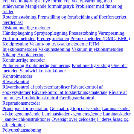
Fejl ved indkøring af nye forme
Fejl ved opvarmning med
strålevarme
Manglende formningstryk
Problemer med finner og
folder
Rotationsstøbning
Fremstilling og forarbejdning af fiberforstærket
hærdeplast
Diskontinuerlige metoder
Håndoplægning
Sprøjteoplægning
Pressestøbning
Varmpresning
Forform-metoden
Prepreg-metoden
Premix-metoden (DMC, BMC)
Koldpresning
Vakum- og tryk-sækmetoderne
RTM
Injektionsmetoden
Vakuumstøbning
Vakuum-injektionsmetoden
Vikling
Autoklavering
Kontinuerlige metoder
Pultudering
Kontinuerlig laminering
Kontinuerlig vikling
One off-
metoden
Sandwichkonstruktioner
Kontrolmetoder
Råvarekontrol
Råvarekontrol af polyesterharpikser
Råvarekontrol af
epoxysystemer
Råvarekontrol af forstærkningsmateriale
Råvare af
prepreges
Produktionskontrol
Færdigvarekontrol
Reparationsmetoder
Principper for reparation
Gelcoat- og topcoatsskader
Laminatskader
- ikke genemgående
Laminatskader - gennemgående
Laminatskader
- sandwichkonstruktioner
Oversigt over gelcoatfejl - deres årsag og
afhjælpning
Polyurethanstøbning