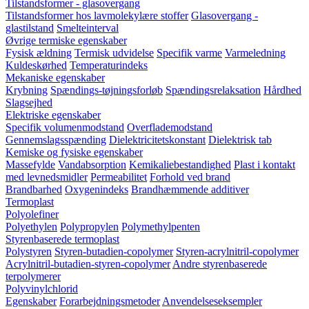
Tilstandsformer - glasovergang
Tilstandsformer hos lavmolekylære stoffer
Glasovergang -
glastilstand
Smelteinterval
Øvrige termiske egenskaber
Fysisk ældning
Termisk udvidelse
Specifik varme
Varmeledning
Kuldeskørhed
Temperaturindeks
Mekaniske egenskaber
Krybning
Spændings-tøjningsforløb
Spændingsrelaksation
Hårdhed
Slagsejhed
Elektriske egenskaber
Specifik volumenmodstand
Overflademodstand
Gennemslagsspænding
Dielektricitetskonstant
Dielektrisk tab
Kemiske og fysiske egenskaber
Massefylde
Vandabsorption
Kemikaliebestandighed
Plast i kontakt
med levnedsmidler
Permeabilitet
Forhold ved brand
Brandbarhed
Oxygenindeks
Brandhæmmende additiver
Termoplast
Polyolefiner
Polyethylen
Polypropylen
Polymethylpenten
Styrenbaserede termoplast
Polystyren
Styren-butadien-copolymer
Styren-acrylnitril-copolymer
Acrylnitril-butadien-styren-copolymer
Andre styrenbaserede
terpolymerer
Polyvinylchlorid
Egenskaber
Forarbejdningsmetoder
Anvendelseseksempler