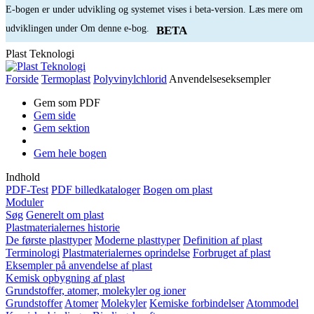
E-bogen er under udvikling og systemet vises i beta-version. Læs mere om
udviklingen under Om denne e-bog.
BETA
Plast Teknologi
Forside
Termoplast
Polyvinylchlorid
Anvendelseseksempler
Gem som PDF
Gem side
Gem sektion
Gem hele bogen
Indhold
PDF-Test
PDF billedkataloger
Bogen om plast
Moduler
Søg
Generelt om plast
Plastmaterialernes historie
De første plasttyper
Moderne plasttyper
Definition af plast
Terminologi
Plastmaterialernes oprindelse
Forbruget af plast
Eksempler på anvendelse af plast
Kemisk opbygning af plast
Grundstoffer, atomer, molekyler og ioner
Grundstoffer
Atomer
Molekyler
Kemiske forbindelser
Atommodel