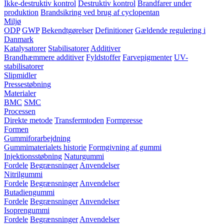
Ikke-destruktiv kontrol
Destruktiv kontrol
Brandfarer under
produktion
Brandsikring ved brug af cyclopentan
Miljø
ODP
GWP
Bekendtgørelser
Definitioner
Gældende regulering i
Danmark
Katalysatorer
Stabilisatorer
Additiver
Brandhæmmere additiver
Fyldstoffer
Farvepigmenter
UV-
stabilisatorer
Slipmidler
Pressestøbning
Materialer
BMC
SMC
Processen
Direkte metode
Transfermtoden
Formpresse
Formen
Gummiforarbejdning
Gummimaterialets historie
Formgivning af gummi
Injektionsstøbning
Naturgummi
Fordele
Begrænsninger
Anvendelser
Nitrilgummi
Fordele
Begrænsninger
Anvendelser
Butadiengummi
Fordele
Begrænsninger
Anvendelser
Isoprengummi
Fordele
Begrænsninger
Anvendelser