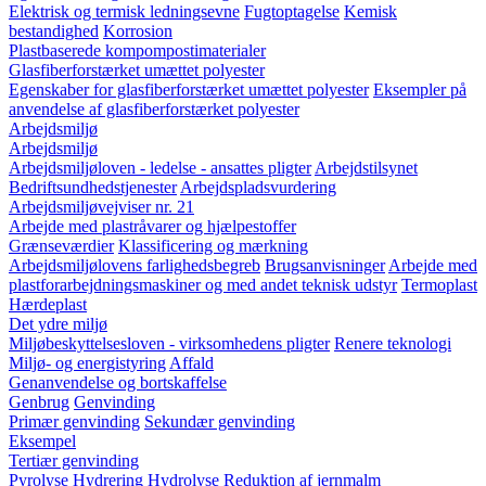
Elektrisk og termisk ledningsevne
Fugtoptagelse
Kemisk
bestandighed
Korrosion
Plastbaserede kompompostimaterialer
Glasfiberforstærket umættet polyester
Egenskaber for glasfiberforstærket umættet polyester
Eksempler på
anvendelse af glasfiberforstærket polyester
Arbejdsmiljø
Arbejdsmiljø
Arbejdsmiljøloven - ledelse - ansattes pligter
Arbejdstilsynet
Bedriftsundhedstjenester
Arbejdspladsvurdering
Arbejdsmiljøvejviser nr. 21
Arbejde med plastråvarer og hjælpestoffer
Grænseværdier
Klassificering og mærkning
Arbejdsmiljølovens farlighedsbegreb
Brugsanvisninger
Arbejde med
plastforarbejdningsmaskiner og med andet teknisk udstyr
Termoplast
Hærdeplast
Det ydre miljø
Miljøbeskyttelsesloven - virksomhedens pligter
Renere teknologi
Miljø- og energistyring
Affald
Genanvendelse og bortskaffelse
Genbrug
Genvinding
Primær genvinding
Sekundær genvinding
Eksempel
Tertiær genvinding
Pyrolyse
Hydrering
Hydrolyse
Reduktion af jernmalm