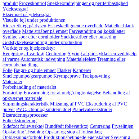
produkt
Proceskontrol
Snekkeomdrejninger og periferihastighed
Ydelesesgraf
Eksempel på ydelsesgraf
Visuelle fejl under produktionen
Ridser
Skæg på dysen
Fiskeskællignende overflade
Mat eller blank
overflade
Matte striåber på emnet
Farveændring og koksklatter
Synlige spor efter dornholder
Snekkestriber eller pulsering
Godstykkelsesændring under produktion
Værktøjer og hjælpeudstyr
Rengøring af værktøj
Centrering
Styring af godstykkelsen ved hjælp
af varme
Automatisk indvejning
Materialefølere
Treatning eller
coronabehandling
Folie
Bægre og hule emner
Flasker
Kapperør
Smeltepumpe/gearpumpe
Krympeprøve
Trækprøvning
Materialer
Forbehandling af materialet
Fortørring
Forvarmning for at undgå fugtoptagelse
Behandling af
opkværnet materiale
Strømningskarakteristik
Miksning af PVC
Ekstrudering af PVC
pulver
PVC, chlor og smøremiddel
Planetvalseekstruder
Ekstruderingsprocesser
Folieekstrudering
Sidefødt folieværktøj
Bundfødt folieværktøj
Centrering
Fryselinjen
Opskæring
Treatning
Opstart og stop af folieanlæg
Opblæsningsforhold
Produktionsbetingede egenskaber
Svejsning