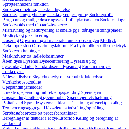
Sprøjteenhedens funktion
Snekkegeometri og snekkeudnyttelse
Snekke-gængedybde og snekke-gængestigning
Snekkeprofil
Brugbare og mulige doseringsveje
Luft i plastsmelten
Snekkeslitage
Snekkespids med tilbageløbsspærre
Misfarvning og nedbrydning af smelte pga. dårlige tætningsplader
Modtryk og plastificering
Dosering
Opvarmning af materialet under doseringen
Modtryk
Dekompression
Omsætningsfaktorer
Fra hydrauliktryk til smeltetryk
Snekkeomdrejninger
Maskindyser og indløbsbøsninger
Åben dyse
Dysehul
Dysecentrereing
Dyseanlæg og
dyseanlægsflader
Standardiseret dyseanlæg
Forkammerdyse
Lukkedyser
Nåleventilsdyse
Skydelukkedyse
Hydraulisk lukkedyse
Værktøjsopspænding
Opspændingsmetoder
Direkte opspænding
Indirekte opspænding
Spændejern
Opspændingsbolte og gevindhuller
Spændejernets hældning
Boltafstand
Spændesystemet "Ideal"
Tilslutning af værktøjskøling
Tempereringsaggregat
Udstøderens indstilling/opmåling
Sprøjtestøbeproces og procesberegninger
Beregninger af deltider i et cyklusforløb
Køling og beregning af
restkøletid
Køletid og godstykkelse
Køletidsdiagram
Køletidsformel
Beregning