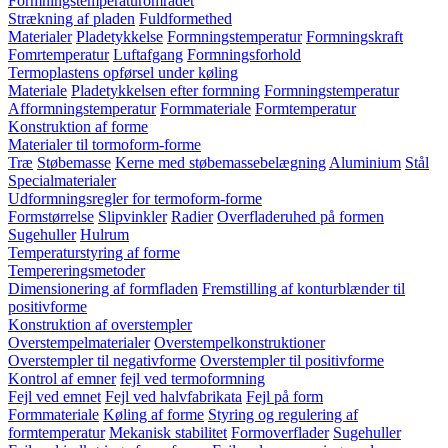
Formningstemperaturområdet
Strækning af pladen
Fuldformethed
Materialer
Pladetykkelse
Formningstemperatur
Formningskraft
Fomrtemperatur
Luftafgang
Formningsforhold
Termoplastens opførsel under køling
Materiale
Pladetykkelsen efter formning
Formningstemperatur
Afformningstemperatur
Formmateriale
Formtemperatur
Konstruktion af forme
Materialer til tormoform-forme
Træ
Støbemasse
Kerne med støbemassebelægning
Aluminium
Stål
Specialmaterialer
Udformningsregler for termoform-forme
Formstørrelse
Slipvinkler
Radier
Overfladeruhed på formen
Sugehuller
Hulrum
Temperaturstyring af forme
Tempereringsmetoder
Dimensionering af formfladen
Fremstilling af konturblænder til
positivforme
Konstruktion af overstempler
Overstempelmaterialer
Overstempelkonstruktioner
Overstempler til negativforme
Overstempler til positivforme
Kontrol af emner
fejl ved termoformning
Fejl ved emnet
Fejl ved halvfabrikata
Fejl på form
Formmateriale
Køling af forme
Styring og regulering af
formtemperatur
Mekanisk stabilitet
Formoverflader
Sugehuller