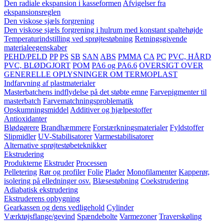
Den radiale ekspansion i kasseformen
Afvigelser fra
ekspansionsreglen
Den viskose sjæls forgrening
Den viskose sjæls forgrening i hulrum med konstant spaltehøjde
Temperaturindstilling ved sprøjtestøbning
Retningsgivende
materialeegenskaber
PEHD/PELD
PP
PS
SB
SAN
ABS
PMMA
CA
PC
PVC, HÅRD
PVC, BLØDGJORT
POM
PA6 og PA6.6
OVERSIGT OVER
GENERELLE OPLYSNINGER OM TERMOPLAST
Indfarvning af plastmaterialer
Masterbatchens indflydelse på det støbte emne
Farvepigmenter til
masterbatch
Farvematchningsproblematik
Opskumningsmiddel
Additiver og hjælpestoffer
Antioxidanter
Blødgørere
Brandhæmmere
Forstærkningsmaterialer
Fyldstoffer
Slipmidler
UV-Stabilisatorer
Varmestabilisatorer
Alternative sprøjtestøbeteknikker
Ekstrudering
Produkterne
Ekstruder
Processen
Pelletering
Rør og profiler
Folie
Plader
Monofilamenter
Kapperør,
isolering på elledninger osv.
Blæsestøbning
Coekstrudering
Adiabatisk ekstrudering
Ekstruderens opbygning
Gearkassen og dens vedligehold
Cylinder
Værktøjsflange/gevind
Spændebolte
Varmezoner
Traverskøling