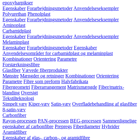
epoxyharpikser
Egenskaber
Forarbejdningsmetoder
Anvendelseseksempler
Polyurethan
Phenolplast
Egenskaber
Forarbejdningsmetoder
Anvendelseseksempler
Aminoplast
Carbamidplast
Egenskaber
Forarbejdningsmetoder
Anvendelseseksempler
Melaminplast
Egenskaber
Forarbejdningsmetoder
Egenskaber
Anvendelsesområder for carbamidplast og melaminplast
Kombinationer
Orientering
Parametre
Forstærkningsfibre
Glasfiber
Vævede fiberprodukter
Mønstre
Mængder og retninger
Kombinationer
Orientering
Parametre
Fibre som preform
Halvfabrikata
Fibergeometri
Fiberarrangement
Matrixmængde
Fiber/matrix-
blanding
Oversigt
Tekstilteknologi
Simpelt væv
Kiper-væv
Satin-væv
Overfladebehandling af glasfiber
8-satin-væv
Carbonfiber
Rayon-processen
PAN-processen
BEG-processen
Sammenlignelige
egenskaber af carbonfibre
Prepregs
Fiberdiameter
Hybrider
Aramidfiber
Egenskaber af glas-, carbon-, og aramidfibre