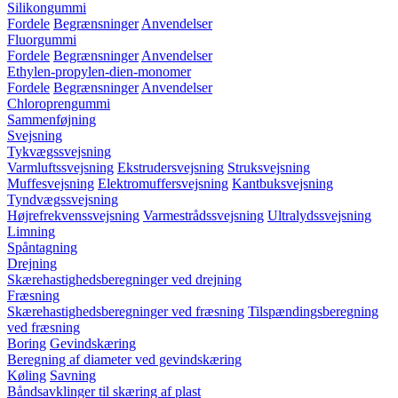
Silikongummi
Fordele
Begrænsninger
Anvendelser
Fluorgummi
Fordele
Begrænsninger
Anvendelser
Ethylen-propylen-dien-monomer
Fordele
Begrænsninger
Anvendelser
Chloroprengummi
Sammenføjning
Svejsning
Tykvægssvejsning
Varmluftssvejsning
Ekstrudersvejsning
Struksvejsning
Muffesvejsning
Elektromuffersvejsning
Kantbuksvejsning
Tyndvægssvejsning
Højrefrekvenssvejsning
Varmestrådssvejsning
Ultralydssvejsning
Limning
Spåntagning
Drejning
Skærehastighedsberegninger ved drejning
Fræsning
Skærehastighedsberegninger ved fræsning
Tilspændingsberegning
ved fræsning
Boring
Gevindskæring
Beregning af diameter ved gevindskæring
Køling
Savning
Båndsavklinger til skæring af plast