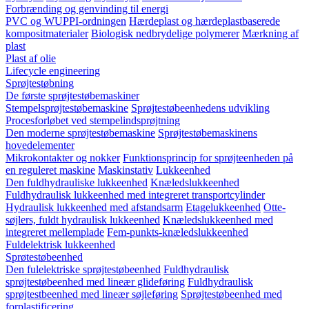
Forbrænding og genvinding til energi
PVC og WUPPI-ordningen
Hærdeplast og hærdeplastbaserede
kompositmaterialer
Biologisk nedbrydelige polymerer
Mærkning af
plast
Plast af olie
Lifecycle engineering
Sprøjtestøbning
De første sprøjtestøbemaskiner
Stempelsprøjtestøbemaskine
Sprøjtestøbeenhedens udvikling
Procesforløbet ved stempelindsprøjtning
Den moderne sprøjtestøbemaskine
Sprøjtestøbemaskinens
hovedelementer
Mikrokontakter og nokker
Funktionsprincip for sprøjteenheden på
en reguleret maskine
Maskinstativ
Lukkeenhed
Den fuldhydrauliske lukkeenhed
Knæledslukkeenhed
Fuldhydraulisk lukkeenhed med integreret transportcylinder
Hydraulisk lukkeenhed med afstandsarm
Etagelukkeenhed
Otte-
søjlers, fuldt hydraulisk lukkeenhed
Knæledslukkeenhed med
integreret mellemplade
Fem-punkts-knæledslukkeenhed
Fuldelektrisk lukkeenhed
Sprøtestøbeenhed
Den fulelektriske sprøjtestøbeenhed
Fuldhydraulisk
sprøjtestøbeenhed med lineær glideføring
Fuldhydraulisk
sprøjtestbeenhed med lineær søjleføring
Sprøjtestøbeenhed med
forplastificering