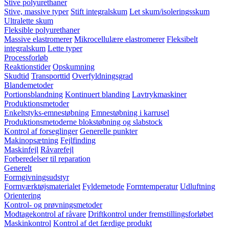
Stive polyurethaner
Stive, massive typer
Stift integralskum
Let skum/isoleringsskum
Ultralette skum
Fleksible polyurethaner
Massive elastromerer
Mikrocellulære elastromerer
Fleksibelt
integralskum
Lette typer
Processforløb
Reaktionstider
Opskumning
Skudtid
Transporttid
Overfyldningsgrad
Blandemetoder
Portionsblandning
Kontinuert blanding
Lavtrykmaskiner
Produktionsmetoder
Enkeltstyks-emnestøbning
Emnestøbning i karrusel
Produktionsmetoderne blokstøbning og slabstock
Kontrol af forseglinger
Generelle punkter
Makinopsætning
Fejlfinding
Maskinfejl
Råvarefejl
Forberedelser til reparation
Generelt
Formgivningsudstyr
Formværktøjsmaterialet
Fyldemetode
Formtemperatur
Udluftning
Orientering
Kontrol- og prøvningsmetoder
Modtagekontrol af råvare
Driftkontrol under fremstillingsforløbet
Maskinkontrol
Kontrol af det færdige produkt