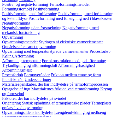
Positiv- og negativformning
Termoformningsmetoder
Formningsforhold
Positivformning
Positivformning med forblæsning
Positivformning med forblæsning
og køleluftdyse
Positivformning med forsugning ned i blæsekassen
Negativformning
Negativformning uden forstrækning
Negativformning med
mekanisk forstrækning
Opvarmning
Opvarmningsmetoder
Styringen af elektriske varmeelementer
Opnåelse af ensartet opvarmning
Opvarmning med temperaturstyrede varmeelementer
Procesforløb
Køling
Afformning
Afformningstemperatur
Formkonstruktion med god afformning
Trykudligning og afformningsluft
Afformningshastighed
Afformningshjælp
Procesforløb
Formoverflader
Friktion mellem emne og form
Praktiske råd
Underskæringer
Materialeegenskaber, der har indflydelse på termoformprocessen
Optagelse af fugt
Materialernes friktion ved termoformning
Krymp
og formsvind
Faktorer, der har indflydelse på svindet
Orientering
Statisk opladning af termoplastiske plader
Termoplasts
opførsel ved opvarmning
Opvarmningstidens indflydelse
Længdeudvidning og nedhæng