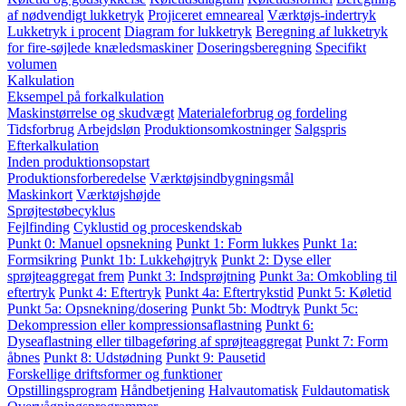
af nødvendigt lukketryk
Projiceret emneareal
Værktøjs-indertryk
Lukketryk i procent
Diagram for lukketryk
Beregning af lukketryk
for fire-søjlede knæledsmaskiner
Doseringsberegning
Specifikt
volumen
Kalkulation
Eksempel på forkalkulation
Maskinstørrelse og skudvægt
Materialeforbrug og fordeling
Tidsforbrug
Arbejdsløn
Produktionsomkostninger
Salgspris
Efterkalkulation
Inden produktionsopstart
Produktionsforberedelse
Værktøjsindbygningsmål
Maskinkort
Værktøjshøjde
Sprøjtestøbecyklus
Fejlfinding
Cyklustid og proceskendskab
Punkt 0: Manuel opsnekning
Punkt 1: Form lukkes
Punkt 1a:
Formsikring
Punkt 1b: Lukkehøjtryk
Punkt 2: Dyse eller
sprøjteaggregat frem
Punkt 3: Indsprøjtning
Punkt 3a: Omkobling til
eftertryk
Punkt 4: Eftertryk
Punkt 4a: Eftertrykstid
Punkt 5: Køletid
Punkt 5a: Opsnekning/dosering
Punkt 5b: Modtryk
Punkt 5c:
Dekompression eller kompressionsaflastning
Punkt 6:
Dyseaflastning eller tilbageføring af sprøjteaggregat
Punkt 7: Form
åbnes
Punkt 8: Udstødning
Punkt 9: Pausetid
Forskellige driftsformer og funktioner
Opstillingsprogram
Håndbetjening
Halvautomatisk
Fuldautomatisk