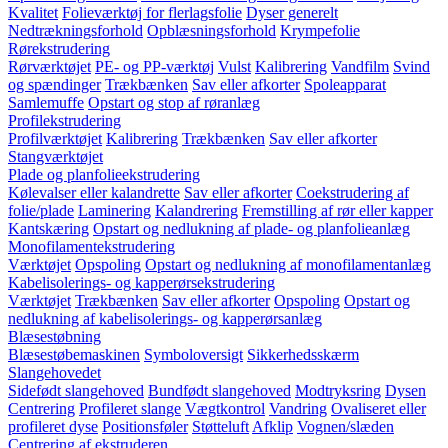
Kvalitet
Folieværktøj for flerlagsfolie
Dyser generelt
Nedtrækningsforhold
Opblæsningsforhold
Krympefolie
Rørekstrudering
Rørværktøjet
PE- og PP-værktøj
Vulst
Kalibrering
Vandfilm
Svind
og spændinger
Trækbænken
Sav eller afkorter
Spoleapparat
Samlemuffe
Opstart og stop af røranlæg
Profilekstrudering
Profilværktøjet
Kalibrering
Trækbænken
Sav eller afkorter
Stangværktøjet
Plade og planfolieekstrudering
Kølevalser eller kalandrette
Sav eller afkorter
Coekstrudering af
folie/plade
Laminering
Kalandrering
Fremstilling af rør eller kapper
Kantskæring
Opstart og nedlukning af plade- og planfolieanlæg
Monofilamentekstrudering
Værktøjet
Opspoling
Opstart og nedlukning af monofilamentanlæg
Kabelisolerings- og kapperørsekstrudering
Værktøjet
Trækbænken
Sav eller afkorter
Opspoling
Opstart og
nedlukning af kabelisolerings- og kapperørsanlæg
Blæsestøbning
Blæsestøbemaskinen
Symboloversigt
Sikkerhedsskærm
Slangehovedet
Sidefødt slangehoved
Bundfødt slangehoved
Modtryksring
Dysen
Centrering
Profileret slange
Vægtkontrol
Vandring
Ovaliseret eller
profileret dyse
Positionsføler
Støtteluft
Afklip
Vognen/slæden
Centrering af ekstruderen