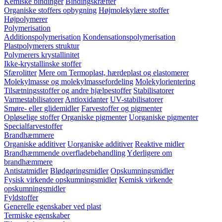
Kemiske bindinger
Bindingskræfter
Organiske stoffers opbygning
Højmolekylære stoffer
Højpolymerer
Polymerisation
Additionspolymerisation
Kondensationspolymerisation
Plastpolymerers struktur
Polymerers krystallinitet
Ikke-krystallinske stoffer
Sfærolitter
Mere om Termoplast, hærdeplast og elastomerer
Molekylmasse og molekylmassefordeling
Molekylorientering
Tilsætningsstoffer og andre hjælpestoffer
Stabilisatorer
Varmestabilisatorer
Antioxidanter
UV-stabilisatorer
Smøre- eller glidemidler
Farvestoffer og pigmenter
Opløselige stoffer
Organiske pigmenter
Uorganiske pigmenter
Specialfarvestoffer
Brandhæmmere
Organiske additiver
Uorganiske additiver
Reaktive midler
Brandhæmmende overfladebehandling
Yderligere om
brandhæmmere
Antistatmidler
Blødgøringsmidler
Opskumningsmidler
Fysisk virkende opskumningsmidler
Kemisk virkende
opskumningsmidler
Fyldstoffer
Generelle egenskaber ved plast
Termiske egenskaber