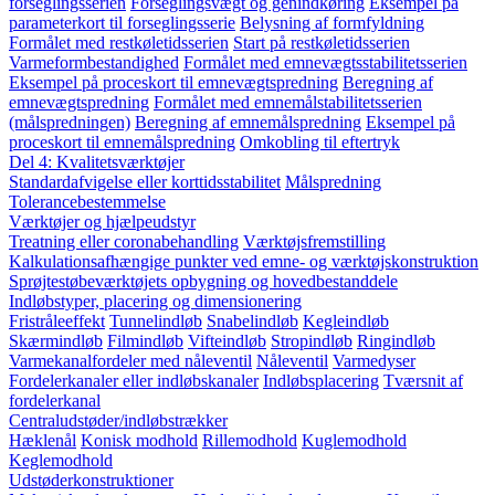
forseglingsserien
Forseglingsvægt og genindkøring
Eksempel på
parameterkort til forseglingsserie
Belysning af formfyldning
Formålet med restkøletidsserien
Start på restkøletidsserien
Varmeformbestandighed
Formålet med emnevægtsstabilitetsserien
Eksempel på proceskort til emnevægtspredning
Beregning af
emnevægtspredning
Formålet med emnemålstabilitetsserien
(målspredningen)
Beregning af emnemålspredning
Eksempel på
proceskort til emnemålspredning
Omkobling til eftertryk
Del 4: Kvalitetsværktøjer
Standardafvigelse eller korttidsstabilitet
Målspredning
Tolerancebestemmelse
Værktøjer og hjælpeudstyr
Treatning eller coronabehandling
Værktøjsfremstilling
Kalkulationsafhængige punkter ved emne- og værktøjskonstruktion
Sprøjtestøbeværktøjets opbygning og hovedbestanddele
Indløbstyper, placering og dimensionering
Fristråleeffekt
Tunnelindløb
Snabelindløb
Kegleindløb
Skærmindløb
Filmindløb
Vifteindløb
Stropindløb
Ringindløb
Varmekanalfordeler med nåleventil
Nåleventil
Varmedyser
Fordelerkanaler eller indløbskanaler
Indløbsplacering
Tværsnit af
fordelerkanal
Centraludstøder/indløbstrækker
Hæklenål
Konisk modhold
Rillemodhold
Kuglemodhold
Keglemodhold
Udstøderkonstruktioner