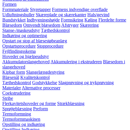
Formen
Formmateriale
Styretapper
Formens indvendige overflade
Udluftningshuller
Skæreplade og skærekanter
Hals/gevind
Bundstykket
Indbygningshøjde
Formsikring
Køling
Flerdelte forme
Blæsedorn
Omvendt blæsedorn
Afstryger
Skærering
Stanse-/maskeudstyr
Tæthedskontrol
Indkøring og optimering
Opstart og stop af blæsestøbeanlæg
Opstartsprocedure
Stopprocedure
Fejlfindingsskema
Hoveder og hjælpeudstyr
Akkumulatorslangehoved
Akkumulering i ekstruderen
Blæsedorn i
slangehoved
Kipbar form
Slangelængdestyring
Blæsenål
Kvalitetskontrol
Tæthedskontrol
Godstykkelse
Slagprøvning og trykprøvning
Materialer
Alternative processer
Coekstrudering
Stribe
Flerkavitetshoveder og forme
Strækblæsning
Sprøjteblæsning
Preform
Termoformning
Termoformmaskinen
Opstilling og indkøring
Opstilling
Indkøring