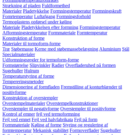
Formningstemperaturområdet
Strækning af pladen
Fuldformethed
Materialer
Pladetykkelse
Formningstemperatur
Formningskraft
Fomrtemperatur
Luftafgang
Formningsforhold
Termoplastens opførsel under køling
Materiale
Pladetykkelsen efter formning
Formningstemperatur
Afformningstemperatur
Formmateriale
Formtemperatur
Konstruktion af forme
Materialer til tormoform-forme
Træ
Støbemasse
Kerne med støbemassebelægning
Aluminium
Stål
Specialmaterialer
Udformningsregler for termoform-forme
Formstørrelse
Slipvinkler
Radier
Overfladeruhed på formen
Sugehuller
Hulrum
Temperaturstyring af forme
Tempereringsmetoder
Dimensionering af formfladen
Fremstilling af konturblænder til
positivforme
Konstruktion af overstempler
Overstempelmaterialer
Overstempelkonstruktioner
Overstempler til negativforme
Overstempler til positivforme
Kontrol af emner
fejl ved termoformning
Fejl ved emnet
Fejl ved halvfabrikata
Fejl på form
Formmateriale
Køling af forme
Styring og regulering af
formtemperatur
Mekanisk stabilitet
Formoverflader
Sugehuller