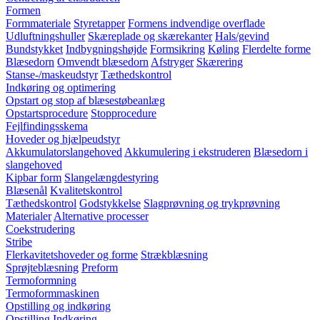
Formen
Formmateriale
Styretapper
Formens indvendige overflade
Udluftningshuller
Skæreplade og skærekanter
Hals/gevind
Bundstykket
Indbygningshøjde
Formsikring
Køling
Flerdelte forme
Blæsedorn
Omvendt blæsedorn
Afstryger
Skærering
Stanse-/maskeudstyr
Tæthedskontrol
Indkøring og optimering
Opstart og stop af blæsestøbeanlæg
Opstartsprocedure
Stopprocedure
Fejlfindingsskema
Hoveder og hjælpeudstyr
Akkumulatorslangehoved
Akkumulering i ekstruderen
Blæsedorn i
slangehoved
Kipbar form
Slangelængdestyring
Blæsenål
Kvalitetskontrol
Tæthedskontrol
Godstykkelse
Slagprøvning og trykprøvning
Materialer
Alternative processer
Coekstrudering
Stribe
Flerkavitetshoveder og forme
Strækblæsning
Sprøjteblæsning
Preform
Termoformning
Termoformmaskinen
Opstilling og indkøring
Opstilling
Indkøring