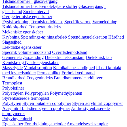
Tilstandsformer - glasovergang
Tilstandsformer hos lavmolekylære stoffer
Glasovergang -
glastilstand
Smelteinterval
Øvrige termiske egenskaber
Fysisk ældning
Termisk udvidelse
Specifik varme
Varmeledning
Kuldeskørhed
Temperaturindeks
Mekaniske egenskaber
Krybning
Spændings-tøjningsforløb
Spændingsrelaksation
Hårdhed
Slagsejhed
Elektriske egenskaber
Specifik volumenmodstand
Overflademodstand
Gennemslagsspænding
Dielektricitetskonstant
Dielektrisk tab
Kemiske og fysiske egenskaber
Massefylde
Vandabsorption
Kemikaliebestandighed
Plast i kontakt
med levnedsmidler
Permeabilitet
Forhold ved brand
Brandbarhed
Oxygenindeks
Brandhæmmende additiver
Termoplast
Polyolefiner
Polyethylen
Polypropylen
Polymethylpenten
Styrenbaserede termoplast
Polystyren
Styren-butadien-copolymer
Styren-acrylnitril-copolymer
Acrylnitril-butadien-styren-copolymer
Andre styrenbaserede
terpolymerer
Polyvinylchlorid
Egenskaber
Forarbejdningsmetoder
Anvendelseseksempler