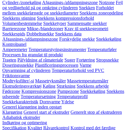
Cylinder-/zonekøling
Afgasnings-/afdampningszone
Notzone
Fejl
og vedligehold på og omkring cylinderen
Snekken
Forholdet
mellem snekkelængde og snekkediameter
Snekkens zoneopdeling
Snekkens stigning
Snekkens kompressionsforhold
Volumenbestemmelse
Snekketyper
Sammensatte snekker
Barrierezone
Mikse-/blandezoner
Krav til snekkegeometri
Snekkespids
Dobbeltsnekke
Snekkens data
Afgasnings-/afdampningszone
Forskydelig snekke
Snekkekøling
Kontrolpanel
Amperemeter
Temperaturstyringsinstrumenter
Temperaturføler
Processen fra granulat til produkt
Tragten
Påfyldning af råmateriale
Suger
Fortørring
Stropsnekke
Doseringssnekke
Plastificeringsprocessen
Varme
Opvarmning af cylinderen
Temperaturforhold ved PVC
Friktionsvarme
Modtryksfilter/-si
Massetryksmåler
Massetemperaturmåler
Ekstruderingsværktøj
Køling
Strækning
Snekkens arbejde
Fødezone
Kompressionszone
Pumpezone
Snekkekøling
Snekkens
udseende
Temperatursætning
Temperaturprofil
Snekkekarakteristik
Dornvarme
Ydelse
Generel klargøring inden opstart
Klargøring
Generel start af ekstruder
Generelt stop af ekstruderen
Adiabatisk ekstruder
Indkøring og optimering
Specifikation
Kvalitet
Råvarekontrol
Kontrol med det færdige