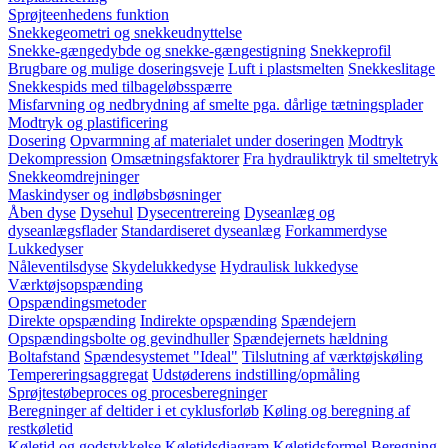
Sprøjteenhedens funktion
Snekkegeometri og snekkeudnyttelse
Snekke-gængedybde og snekke-gængestigning
Snekkeprofil
Brugbare og mulige doseringsveje
Luft i plastsmelten
Snekkeslitage
Snekkespids med tilbageløbsspærre
Misfarvning og nedbrydning af smelte pga. dårlige tætningsplader
Modtryk og plastificering
Dosering
Opvarmning af materialet under doseringen
Modtryk
Dekompression
Omsætningsfaktorer
Fra hydrauliktryk til smeltetryk
Snekkeomdrejninger
Maskindyser og indløbsbøsninger
Åben dyse
Dysehul
Dysecentrereing
Dyseanlæg og
dyseanlægsflader
Standardiseret dyseanlæg
Forkammerdyse
Lukkedyser
Nåleventilsdyse
Skydelukkedyse
Hydraulisk lukkedyse
Værktøjsopspænding
Opspændingsmetoder
Direkte opspænding
Indirekte opspænding
Spændejern
Opspændingsbolte og gevindhuller
Spændejernets hældning
Boltafstand
Spændesystemet "Ideal"
Tilslutning af værktøjskøling
Tempereringsaggregat
Udstøderens indstilling/opmåling
Sprøjtestøbeproces og procesberegninger
Beregninger af deltider i et cyklusforløb
Køling og beregning af
restkøletid
Køletid og godstykkelse
Køletidsdiagram
Køletidsformel
Beregning