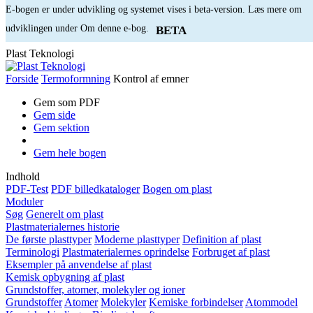
E-bogen er under udvikling og systemet vises i beta-version. Læs mere om
udviklingen under Om denne e-bog.
BETA
Plast Teknologi
Forside
Termoformning
Kontrol af emner
Gem som PDF
Gem side
Gem sektion
Gem hele bogen
Indhold
PDF-Test
PDF billedkataloger
Bogen om plast
Moduler
Søg
Generelt om plast
Plastmaterialernes historie
De første plasttyper
Moderne plasttyper
Definition af plast
Terminologi
Plastmaterialernes oprindelse
Forbruget af plast
Eksempler på anvendelse af plast
Kemisk opbygning af plast
Grundstoffer, atomer, molekyler og ioner
Grundstoffer
Atomer
Molekyler
Kemiske forbindelser
Atommodel