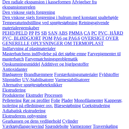
Den radiale ekspansion i kasseformen
Afvigelser fra
ekspansionsreglen
Den viskose sjæls forgrening
Den viskose sjæls forgrening i hulrum med konstant spaltehøjde
Temperaturindstilling ved sprøjtestøbning
Retningsgivende
materialeegenskaber
PEHD/PELD
PP
PS
SB
SAN
ABS
PMMA
CA
PC
PVC, HÅRD
PVC, BLØDGJORT
POM
PA6 og PA6.6
OVERSIGT OVER
GENERELLE OPLYSNINGER OM TERMOPLAST
Indfarvning af plastmaterialer
Masterbatchens indflydelse på det støbte emne
Farvepigmenter til
masterbatch
Farvematchningsproblematik
Opskumningsmiddel
Additiver og hjælpestoffer
Antioxidanter
Blødgørere
Brandhæmmere
Forstærkningsmaterialer
Fyldstoffer
Slipmidler
UV-Stabilisatorer
Varmestabilisatorer
Alternative sprøjtestøbeteknikker
Ekstrudering
Produkterne
Ekstruder
Processen
Pelletering
Rør og profiler
Folie
Plader
Monofilamenter
Kapperør,
isolering på elledninger osv.
Blæsestøbning
Coekstrudering
Adiabatisk ekstrudering
Ekstruderens opbygning
Gearkassen og dens vedligehold
Cylinder
Værktøjsflange/gevind
Spændebolte
Varmezoner
Traverskøling