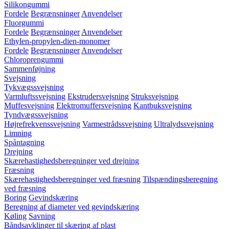
Silikongummi
Fordele
Begrænsninger
Anvendelser
Fluorgummi
Fordele
Begrænsninger
Anvendelser
Ethylen-propylen-dien-monomer
Fordele
Begrænsninger
Anvendelser
Chloroprengummi
Sammenføjning
Svejsning
Tykvægssvejsning
Varmluftssvejsning
Ekstrudersvejsning
Struksvejsning
Muffesvejsning
Elektromuffersvejsning
Kantbuksvejsning
Tyndvægssvejsning
Højrefrekvenssvejsning
Varmestrådssvejsning
Ultralydssvejsning
Limning
Spåntagning
Drejning
Skærehastighedsberegninger ved drejning
Fræsning
Skærehastighedsberegninger ved fræsning
Tilspændingsberegning
ved fræsning
Boring
Gevindskæring
Beregning af diameter ved gevindskæring
Køling
Savning
Båndsavklinger til skæring af plast