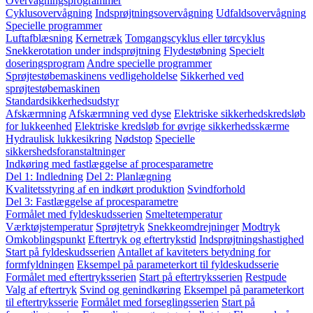
Overvågningsprogrammer
Cyklusovervågning
Indsprøjtningsovervågning
Udfaldsovervågning
Specielle programmer
Luftafblæsning
Kernetræk
Tomgangscyklus eller tørcyklus
Snekkerotation under indsprøjtning
Flydestøbning
Specielt
doseringsprogram
Andre specielle programmer
Sprøjtestøbemaskinens vedligeholdelse
Sikkerhed ved
sprøjtestøbemaskinen
Standardsikkerhedsudstyr
Afskærmning
Afskærmning ved dyse
Elektriske sikkerhedskredsløb
for lukkeenhed
Elektriske kredsløb for øvrige sikkerhedsskærme
Hydraulisk lukkesikring
Nødstop
Specielle
sikkershedsforanstaltninger
Indkøring med fastlæggelse af procesparametre
Del 1: Indledning
Del 2: Planlægning
Kvalitetsstyring af en indkørt produktion
Svindforhold
Del 3: Fastlæggelse af procesparametre
Formålet med fyldeskudsserien
Smeltetemperatur
Værktøjstemperatur
Sprøjtetryk
Snekkeomdrejninger
Modtryk
Omkoblingspunkt
Eftertryk og eftertrykstid
Indsprøjtningshastighed
Start på fyldeskudsserien
Antallet af kaviteters betydning for
formfyldningen
Eksempel på parameterkort til fyldeskudsserie
Formålet med eftertryksserien
Start på eftertryksserien
Restpude
Valg af eftertryk
Svind og genindkøring
Eksempel på parameterkort
til eftertryksserie
Formålet med forseglingsserien
Start på