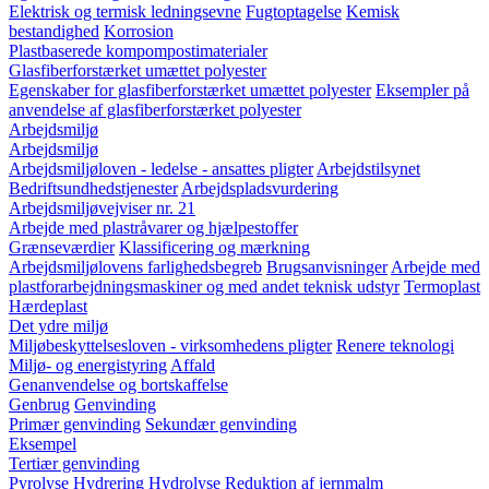
Elektrisk og termisk ledningsevne
Fugtoptagelse
Kemisk
bestandighed
Korrosion
Plastbaserede kompompostimaterialer
Glasfiberforstærket umættet polyester
Egenskaber for glasfiberforstærket umættet polyester
Eksempler på
anvendelse af glasfiberforstærket polyester
Arbejdsmiljø
Arbejdsmiljø
Arbejdsmiljøloven - ledelse - ansattes pligter
Arbejdstilsynet
Bedriftsundhedstjenester
Arbejdspladsvurdering
Arbejdsmiljøvejviser nr. 21
Arbejde med plastråvarer og hjælpestoffer
Grænseværdier
Klassificering og mærkning
Arbejdsmiljølovens farlighedsbegreb
Brugsanvisninger
Arbejde med
plastforarbejdningsmaskiner og med andet teknisk udstyr
Termoplast
Hærdeplast
Det ydre miljø
Miljøbeskyttelsesloven - virksomhedens pligter
Renere teknologi
Miljø- og energistyring
Affald
Genanvendelse og bortskaffelse
Genbrug
Genvinding
Primær genvinding
Sekundær genvinding
Eksempel
Tertiær genvinding
Pyrolyse
Hydrering
Hydrolyse
Reduktion af jernmalm