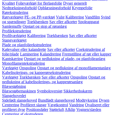
Kvalitet
Folieværktøj for flerlagsfolie
Dyser generelt
Nedtrækningsforhold
Opblæsningsforhold
Krympefolie
Rørekstrudering
Rørværktøjet
PE- og PP-værktøj
Vulst
Kalibrering
Vandfilm
Svind
og spændinger
Trækbænken
Sav eller afkorter
Spoleapparat
Samlemuffe
Opstart og stop af røranlæg
Profilekstrudering
Profilværktøjet
Kalibrering
Trækbænken
Sav eller afkorter
Stangværktøjet
Plade og planfolieekstrudering
Kølevalser eller kalandrette
Sav eller afkorter
Coekstrudering af
folie/plade
Laminering
Kalandrering
Fremstilling af rør eller kapper
Kantskæring
Opstart og nedlukning af plade- og planfolieanlæg
Monofilamentekstrudering
Værktøjet
Opspoling
Opstart og nedlukning af monofilamentanlæg
Kabelisolerings- og kapperørsekstrudering
Værktøjet
Trækbænken
Sav eller afkorter
Opspoling
Opstart og
nedlukning af kabelisolerings- og kapperørsanlæg
Blæsestøbning
Blæsestøbemaskinen
Symboloversigt
Sikkerhedsskærm
Slangehovedet
Sidefødt slangehoved
Bundfødt slangehoved
Modtryksring
Dysen
Centrering
Profileret slange
Vægtkontrol
Vandring
Ovaliseret eller
profileret dyse
Positionsføler
Støtteluft
Afklip
Vognen/slæden
Centrering af ekstruderen