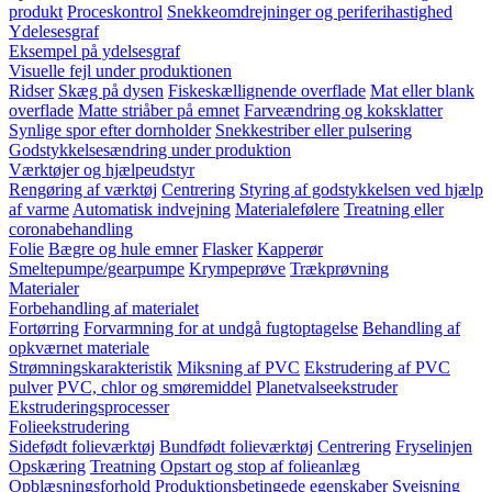
produkt
Proceskontrol
Snekkeomdrejninger og periferihastighed
Ydelesesgraf
Eksempel på ydelsesgraf
Visuelle fejl under produktionen
Ridser
Skæg på dysen
Fiskeskællignende overflade
Mat eller blank
overflade
Matte striåber på emnet
Farveændring og koksklatter
Synlige spor efter dornholder
Snekkestriber eller pulsering
Godstykkelsesændring under produktion
Værktøjer og hjælpeudstyr
Rengøring af værktøj
Centrering
Styring af godstykkelsen ved hjælp
af varme
Automatisk indvejning
Materialefølere
Treatning eller
coronabehandling
Folie
Bægre og hule emner
Flasker
Kapperør
Smeltepumpe/gearpumpe
Krympeprøve
Trækprøvning
Materialer
Forbehandling af materialet
Fortørring
Forvarmning for at undgå fugtoptagelse
Behandling af
opkværnet materiale
Strømningskarakteristik
Miksning af PVC
Ekstrudering af PVC
pulver
PVC, chlor og smøremiddel
Planetvalseekstruder
Ekstruderingsprocesser
Folieekstrudering
Sidefødt folieværktøj
Bundfødt folieværktøj
Centrering
Fryselinjen
Opskæring
Treatning
Opstart og stop af folieanlæg
Opblæsningsforhold
Produktionsbetingede egenskaber
Svejsning