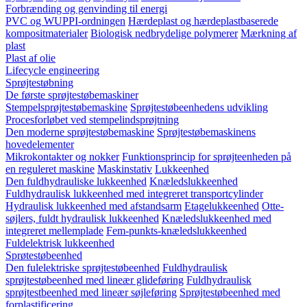
Forbrænding og genvinding til energi
PVC og WUPPI-ordningen
Hærdeplast og hærdeplastbaserede
kompositmaterialer
Biologisk nedbrydelige polymerer
Mærkning af
plast
Plast af olie
Lifecycle engineering
Sprøjtestøbning
De første sprøjtestøbemaskiner
Stempelsprøjtestøbemaskine
Sprøjtestøbeenhedens udvikling
Procesforløbet ved stempelindsprøjtning
Den moderne sprøjtestøbemaskine
Sprøjtestøbemaskinens
hovedelementer
Mikrokontakter og nokker
Funktionsprincip for sprøjteenheden på
en reguleret maskine
Maskinstativ
Lukkeenhed
Den fuldhydrauliske lukkeenhed
Knæledslukkeenhed
Fuldhydraulisk lukkeenhed med integreret transportcylinder
Hydraulisk lukkeenhed med afstandsarm
Etagelukkeenhed
Otte-
søjlers, fuldt hydraulisk lukkeenhed
Knæledslukkeenhed med
integreret mellemplade
Fem-punkts-knæledslukkeenhed
Fuldelektrisk lukkeenhed
Sprøtestøbeenhed
Den fulelektriske sprøjtestøbeenhed
Fuldhydraulisk
sprøjtestøbeenhed med lineær glideføring
Fuldhydraulisk
sprøjtestbeenhed med lineær søjleføring
Sprøjtestøbeenhed med
forplastificering