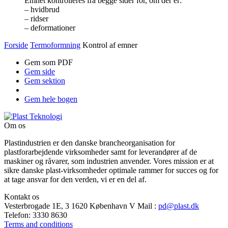
Emnet kontrolleres fra begge sider for, om der er:
– hvidbrud
– ridser
– deformationer
Forside
Termoformning
Kontrol af emner
Gem som PDF
Gem side
Gem sektion
Gem hele bogen
Om os
Plastindustrien er den danske brancheorganisation for
plastforarbejdende virksomheder samt for leverandører af de
maskiner og råvarer, som industrien anvender. Vores mission er at
sikre danske plast-virksomheder optimale rammer for succes og for
at tage ansvar for den verden, vi er en del af.
Kontakt os
Vesterbrogade 1E, 3
1620 København V
Mail
:
pd@plast.dk
Telefon:
3330 8630
Terms and conditions