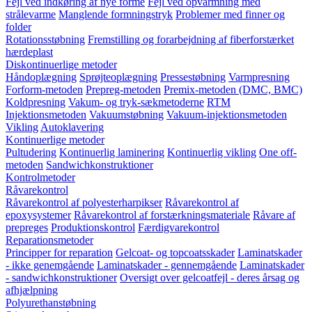
Fejl ved indkøring af nye forme
Fejl ved opvarmning med
strålevarme
Manglende formningstryk
Problemer med finner og
folder
Rotationsstøbning
Fremstilling og forarbejdning af fiberforstærket
hærdeplast
Diskontinuerlige metoder
Håndoplægning
Sprøjteoplægning
Pressestøbning
Varmpresning
Forform-metoden
Prepreg-metoden
Premix-metoden (DMC, BMC)
Koldpresning
Vakum- og tryk-sækmetoderne
RTM
Injektionsmetoden
Vakuumstøbning
Vakuum-injektionsmetoden
Vikling
Autoklavering
Kontinuerlige metoder
Pultudering
Kontinuerlig laminering
Kontinuerlig vikling
One off-
metoden
Sandwichkonstruktioner
Kontrolmetoder
Råvarekontrol
Råvarekontrol af polyesterharpikser
Råvarekontrol af
epoxysystemer
Råvarekontrol af forstærkningsmateriale
Råvare af
prepreges
Produktionskontrol
Færdigvarekontrol
Reparationsmetoder
Principper for reparation
Gelcoat- og topcoatsskader
Laminatskader
- ikke genemgående
Laminatskader - gennemgående
Laminatskader
- sandwichkonstruktioner
Oversigt over gelcoatfejl - deres årsag og
afhjælpning
Polyurethanstøbning