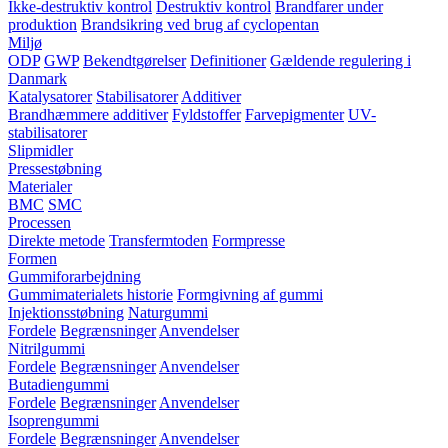
Ikke-destruktiv kontrol
Destruktiv kontrol
Brandfarer under
produktion
Brandsikring ved brug af cyclopentan
Miljø
ODP
GWP
Bekendtgørelser
Definitioner
Gældende regulering i
Danmark
Katalysatorer
Stabilisatorer
Additiver
Brandhæmmere additiver
Fyldstoffer
Farvepigmenter
UV-
stabilisatorer
Slipmidler
Pressestøbning
Materialer
BMC
SMC
Processen
Direkte metode
Transfermtoden
Formpresse
Formen
Gummiforarbejdning
Gummimaterialets historie
Formgivning af gummi
Injektionsstøbning
Naturgummi
Fordele
Begrænsninger
Anvendelser
Nitrilgummi
Fordele
Begrænsninger
Anvendelser
Butadiengummi
Fordele
Begrænsninger
Anvendelser
Isoprengummi
Fordele
Begrænsninger
Anvendelser