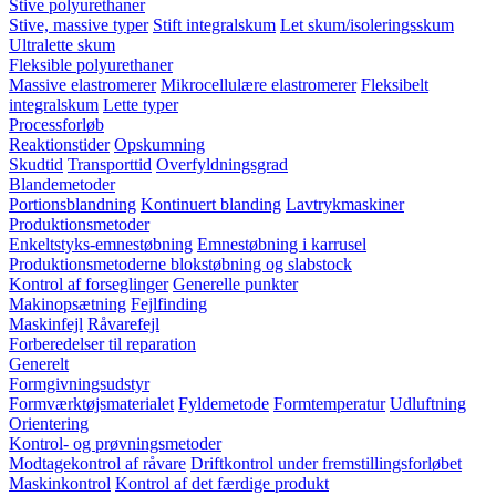
Stive polyurethaner
Stive, massive typer
Stift integralskum
Let skum/isoleringsskum
Ultralette skum
Fleksible polyurethaner
Massive elastromerer
Mikrocellulære elastromerer
Fleksibelt
integralskum
Lette typer
Processforløb
Reaktionstider
Opskumning
Skudtid
Transporttid
Overfyldningsgrad
Blandemetoder
Portionsblandning
Kontinuert blanding
Lavtrykmaskiner
Produktionsmetoder
Enkeltstyks-emnestøbning
Emnestøbning i karrusel
Produktionsmetoderne blokstøbning og slabstock
Kontrol af forseglinger
Generelle punkter
Makinopsætning
Fejlfinding
Maskinfejl
Råvarefejl
Forberedelser til reparation
Generelt
Formgivningsudstyr
Formværktøjsmaterialet
Fyldemetode
Formtemperatur
Udluftning
Orientering
Kontrol- og prøvningsmetoder
Modtagekontrol af råvare
Driftkontrol under fremstillingsforløbet
Maskinkontrol
Kontrol af det færdige produkt