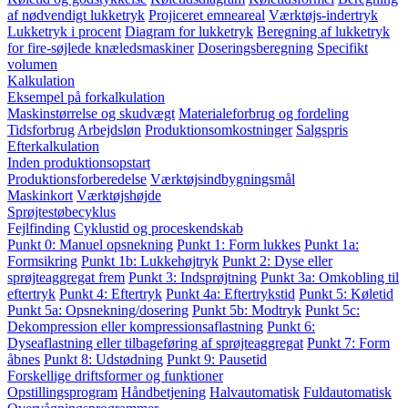
af nødvendigt lukketryk
Projiceret emneareal
Værktøjs-indertryk
Lukketryk i procent
Diagram for lukketryk
Beregning af lukketryk
for fire-søjlede knæledsmaskiner
Doseringsberegning
Specifikt
volumen
Kalkulation
Eksempel på forkalkulation
Maskinstørrelse og skudvægt
Materialeforbrug og fordeling
Tidsforbrug
Arbejdsløn
Produktionsomkostninger
Salgspris
Efterkalkulation
Inden produktionsopstart
Produktionsforberedelse
Værktøjsindbygningsmål
Maskinkort
Værktøjshøjde
Sprøjtestøbecyklus
Fejlfinding
Cyklustid og proceskendskab
Punkt 0: Manuel opsnekning
Punkt 1: Form lukkes
Punkt 1a:
Formsikring
Punkt 1b: Lukkehøjtryk
Punkt 2: Dyse eller
sprøjteaggregat frem
Punkt 3: Indsprøjtning
Punkt 3a: Omkobling til
eftertryk
Punkt 4: Eftertryk
Punkt 4a: Eftertrykstid
Punkt 5: Køletid
Punkt 5a: Opsnekning/dosering
Punkt 5b: Modtryk
Punkt 5c:
Dekompression eller kompressionsaflastning
Punkt 6:
Dyseaflastning eller tilbageføring af sprøjteaggregat
Punkt 7: Form
åbnes
Punkt 8: Udstødning
Punkt 9: Pausetid
Forskellige driftsformer og funktioner
Opstillingsprogram
Håndbetjening
Halvautomatisk
Fuldautomatisk