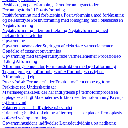
Positiv- og negativformning
Termoformningsmetoder
Formningsforhold
Positivformning
Positivformning med forblæsning
Positivformning med forblæsning
og køleluftdyse
Positivformning med forsugning ned i blæsekassen
Negativformning
Negativformning uden forstrækning
Negativformning med
mekanisk forstrækning
Opvarmning
Opvarmningsmetoder
Styringen af elektriske varmeelementer
Opnåelse af ensartet opvarmning
Opvarmning med temperaturstyrede varmeelementer
Procesforløb
Køling
Afformning
Afformningstemperatur
Formkonstruktion med god afformning
Trykudligning og afformningsluft
Afformningshastighed
Afformningshjælp
Procesforløb
Formoverflader
Friktion mellem emne og form
Praktiske råd
Underskæringer
Materialeegenskaber, der har indflydelse på termoformprocessen
Optagelse af fugt
Materialernes friktion ved termoformning
Krymp
og formsvind
Faktorer, der har indflydelse på svindet
Orientering
Statisk opladning af termoplastiske plader
Termoplasts
opførsel ved opvarmning
Opvarmningstidens indflydelse
Længdeudvidning og nedhæng