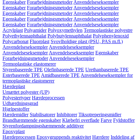
Egenskaber
Forarbejdningsmetoder
Anvendelseseksempler
Egenskaber
Forarbejdningsmetoder
Anvendelseseksempler
Egenskaber
Forarbejdningsmetoder
Anvendelseseksempler
Egenskaber
Forarbejdningsmetoder
Anvendelseseksempler
Egenskaber
Forarbejdningsmetoder
Anvendelseseksempler
Acrylplast
Polyamider
Polyoxymethylen
Termoplastiske polyestre
Polyethylennaphthalat
Polybutylennaphthalat
Polyphenylenoxid
Polycarbonat
Fluorplast
Svovlholdige plast (PSU, PAS m.fl.)
Anvendelseseksempler
Anvendelseseksempler
Anvendelseseksempler
Anvendelseseksempler
Egenskaber
Forarbejdningsmetoder
Anvendelseseksempler
Termoplastiske elastomerer
Styrenbaserede TPE
Olefinbaserede TPE
Urethanbaserede TPE
Esterbaserede TPE
Amidbaserede TPE
Anvendelseseksempler for
termoplastiske elastomerer
Hærdeplast
Umættet polyester (UP)
Polyestertyper
Hærdeprocessen
Udhærdningsgrad
Hjælpestoffer
Hærdemidler
Stabilisatorer
Inhibitorer
Tiksotreperingsmidler
Brandhæmmende egenskaber
Klæbefri overflade
Farve
Fyldstoffer
Styrenfordampningshæmmende additiver
Epoxyplast
Hærdeprocessen
Epoxygruppends reaktivitet
Hærdere
Inddeling af