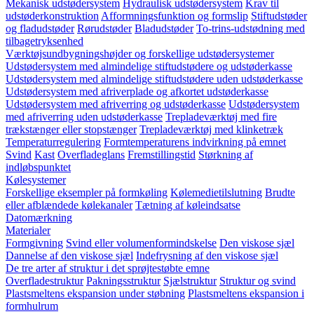
Mekanisk udstødersystem
Hydraulisk udstødersystem
Krav til
udstøderkonstruktion
Afformningsfunktion og formslip
Stiftudstøder
og fladudstøder
Rørudstøder
Bladudstøder
To-trins-udstødning med
tilbagetryksenhed
Værktøjsundbygningshøjder og forskellige udstødersystemer
Udstødersystem med almindelige stiftudstødere og udstøderkasse
Udstødersystem med almindelige stiftudstødere uden udstøderkasse
Udstødersystem med afriverplade og afkortet udstøderkasse
Udstødersystem med afriverring og udstøderkasse
Udstødersystem
med afriverring uden udstøderkasse
Trepladeværktøj med fire
trækstænger eller stopstænger
Trepladeværktøj med klinketræk
Temperaturregulering
Formtemperaturens indvirkning på emnet
Svind
Kast
Overfladeglans
Fremstillingstid
Størkning af
indløbspunktet
Kølesystemer
Forskellige eksempler på formkøling
Kølemedietilslutning
Brudte
eller afblændede kølekanaler
Tætning af køleindsatse
Datomærkning
Materialer
Formgivning
Svind eller volumenformindskelse
Den viskose sjæl
Dannelse af den viskose sjæl
Indefrysning af den viskose sjæl
De tre arter af struktur i det sprøjtestøbte emne
Overfladestruktur
Pakningsstruktur
Sjælstruktur
Struktur og svind
Plastsmeltens ekspansion under støbning
Plastsmeltens ekspansion i
formhulrum