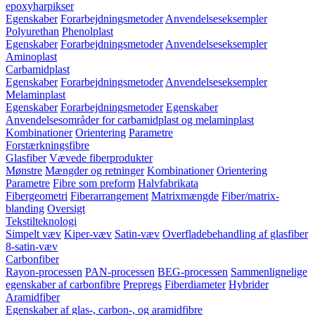
epoxyharpikser
Egenskaber
Forarbejdningsmetoder
Anvendelseseksempler
Polyurethan
Phenolplast
Egenskaber
Forarbejdningsmetoder
Anvendelseseksempler
Aminoplast
Carbamidplast
Egenskaber
Forarbejdningsmetoder
Anvendelseseksempler
Melaminplast
Egenskaber
Forarbejdningsmetoder
Egenskaber
Anvendelsesområder for carbamidplast og melaminplast
Kombinationer
Orientering
Parametre
Forstærkningsfibre
Glasfiber
Vævede fiberprodukter
Mønstre
Mængder og retninger
Kombinationer
Orientering
Parametre
Fibre som preform
Halvfabrikata
Fibergeometri
Fiberarrangement
Matrixmængde
Fiber/matrix-
blanding
Oversigt
Tekstilteknologi
Simpelt væv
Kiper-væv
Satin-væv
Overfladebehandling af glasfiber
8-satin-væv
Carbonfiber
Rayon-processen
PAN-processen
BEG-processen
Sammenlignelige
egenskaber af carbonfibre
Prepregs
Fiberdiameter
Hybrider
Aramidfiber
Egenskaber af glas-, carbon-, og aramidfibre