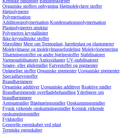
Kemiske bindinger
Bindingskræfter
Organiske stoffers opbygning
Højmolekylære stoffer
Højpolymerer
Polymerisation
Additionspolymerisation
Kondensationspolymerisation
Plastpolymerers struktur
Polymerers krystallinitet
Ikke-krystallinske stoffer
Sfærolitter
Mere om Termoplast, hærdeplast og elastomerer
Molekylmasse og molekylmassefordeling
Molekylorientering
Tilsætningsstoffer og andre hjælpestoffer
Stabilisatorer
Varmestabilisatorer
Antioxidanter
UV-stabilisatorer
Smøre- eller glidemidler
Farvestoffer og pigmenter
Opløselige stoffer
Organiske pigmenter
Uorganiske pigmenter
Specialfarvestoffer
Brandhæmmere
Organiske additiver
Uorganiske additiver
Reaktive midler
Brandhæmmende overfladebehandling
Yderligere om
brandhæmmere
Antistatmidler
Blødgøringsmidler
Opskumningsmidler
Fysisk virkende opskumningsmidler
Kemisk virkende
opskumningsmidler
Fyldstoffer
Generelle egenskaber ved plast
Termiske egenskaber