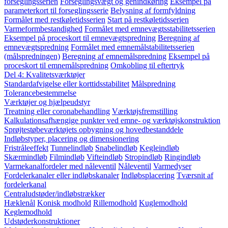
forseglingsserien
Forseglingsvægt og genindkøring
Eksempel på
parameterkort til forseglingsserie
Belysning af formfyldning
Formålet med restkøletidsserien
Start på restkøletidsserien
Varmeformbestandighed
Formålet med emnevægtsstabilitetsserien
Eksempel på proceskort til emnevægtspredning
Beregning af
emnevægtspredning
Formålet med emnemålstabilitetsserien
(målspredningen)
Beregning af emnemålspredning
Eksempel på
proceskort til emnemålspredning
Omkobling til eftertryk
Del 4: Kvalitetsværktøjer
Standardafvigelse eller korttidsstabilitet
Målspredning
Tolerancebestemmelse
Værktøjer og hjælpeudstyr
Treatning eller coronabehandling
Værktøjsfremstilling
Kalkulationsafhængige punkter ved emne- og værktøjskonstruktion
Sprøjtestøbeværktøjets opbygning og hovedbestanddele
Indløbstyper, placering og dimensionering
Fristråleeffekt
Tunnelindløb
Snabelindløb
Kegleindløb
Skærmindløb
Filmindløb
Vifteindløb
Stropindløb
Ringindløb
Varmekanalfordeler med nåleventil
Nåleventil
Varmedyser
Fordelerkanaler eller indløbskanaler
Indløbsplacering
Tværsnit af
fordelerkanal
Centraludstøder/indløbstrækker
Hæklenål
Konisk modhold
Rillemodhold
Kuglemodhold
Keglemodhold
Udstøderkonstruktioner