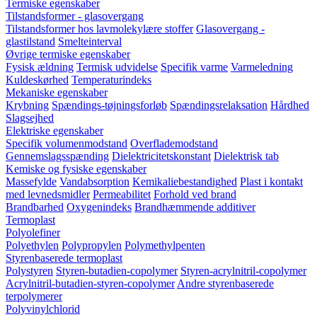
Termiske egenskaber
Tilstandsformer - glasovergang
Tilstandsformer hos lavmolekylære stoffer
Glasovergang -
glastilstand
Smelteinterval
Øvrige termiske egenskaber
Fysisk ældning
Termisk udvidelse
Specifik varme
Varmeledning
Kuldeskørhed
Temperaturindeks
Mekaniske egenskaber
Krybning
Spændings-tøjningsforløb
Spændingsrelaksation
Hårdhed
Slagsejhed
Elektriske egenskaber
Specifik volumenmodstand
Overflademodstand
Gennemslagsspænding
Dielektricitetskonstant
Dielektrisk tab
Kemiske og fysiske egenskaber
Massefylde
Vandabsorption
Kemikaliebestandighed
Plast i kontakt
med levnedsmidler
Permeabilitet
Forhold ved brand
Brandbarhed
Oxygenindeks
Brandhæmmende additiver
Termoplast
Polyolefiner
Polyethylen
Polypropylen
Polymethylpenten
Styrenbaserede termoplast
Polystyren
Styren-butadien-copolymer
Styren-acrylnitril-copolymer
Acrylnitril-butadien-styren-copolymer
Andre styrenbaserede
terpolymerer
Polyvinylchlorid