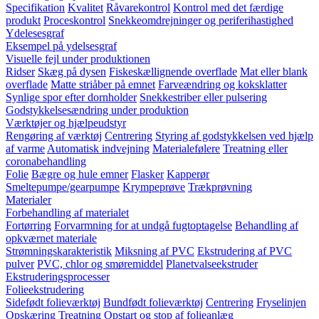
Specifikation
Kvalitet
Råvarekontrol
Kontrol med det færdige
produkt
Proceskontrol
Snekkeomdrejninger og periferihastighed
Ydelesesgraf
Eksempel på ydelsesgraf
Visuelle fejl under produktionen
Ridser
Skæg på dysen
Fiskeskællignende overflade
Mat eller blank
overflade
Matte striåber på emnet
Farveændring og koksklatter
Synlige spor efter dornholder
Snekkestriber eller pulsering
Godstykkelsesændring under produktion
Værktøjer og hjælpeudstyr
Rengøring af værktøj
Centrering
Styring af godstykkelsen ved hjælp
af varme
Automatisk indvejning
Materialefølere
Treatning eller
coronabehandling
Folie
Bægre og hule emner
Flasker
Kapperør
Smeltepumpe/gearpumpe
Krympeprøve
Trækprøvning
Materialer
Forbehandling af materialet
Fortørring
Forvarmning for at undgå fugtoptagelse
Behandling af
opkværnet materiale
Strømningskarakteristik
Miksning af PVC
Ekstrudering af PVC
pulver
PVC, chlor og smøremiddel
Planetvalseekstruder
Ekstruderingsprocesser
Folieekstrudering
Sidefødt folieværktøj
Bundfødt folieværktøj
Centrering
Fryselinjen
Opskæring
Treatning
Opstart og stop af folieanlæg