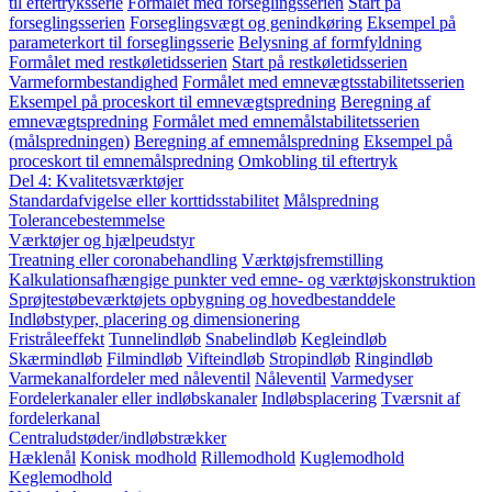
til eftertryksserie
Formålet med forseglingsserien
Start på
forseglingsserien
Forseglingsvægt og genindkøring
Eksempel på
parameterkort til forseglingsserie
Belysning af formfyldning
Formålet med restkøletidsserien
Start på restkøletidsserien
Varmeformbestandighed
Formålet med emnevægtsstabilitetsserien
Eksempel på proceskort til emnevægtspredning
Beregning af
emnevægtspredning
Formålet med emnemålstabilitetsserien
(målspredningen)
Beregning af emnemålspredning
Eksempel på
proceskort til emnemålspredning
Omkobling til eftertryk
Del 4: Kvalitetsværktøjer
Standardafvigelse eller korttidsstabilitet
Målspredning
Tolerancebestemmelse
Værktøjer og hjælpeudstyr
Treatning eller coronabehandling
Værktøjsfremstilling
Kalkulationsafhængige punkter ved emne- og værktøjskonstruktion
Sprøjtestøbeværktøjets opbygning og hovedbestanddele
Indløbstyper, placering og dimensionering
Fristråleeffekt
Tunnelindløb
Snabelindløb
Kegleindløb
Skærmindløb
Filmindløb
Vifteindløb
Stropindløb
Ringindløb
Varmekanalfordeler med nåleventil
Nåleventil
Varmedyser
Fordelerkanaler eller indløbskanaler
Indløbsplacering
Tværsnit af
fordelerkanal
Centraludstøder/indløbstrækker
Hæklenål
Konisk modhold
Rillemodhold
Kuglemodhold
Keglemodhold