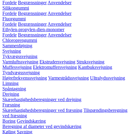
Fordele
Begrænsninger
Anvendelser
Silikongummi
Fordele
Begrænsninger
Anvendelser
Fluorgummi
Fordele
Begrænsninger
Anvendelser
Ethylen-propylen-dien-monomer
Fordele
Begrænsninger
Anvendelser
Chloroprengummi
Sammenføjning
Svejsning
Tykvægssvejsning
Varmluftssvejsning
Ekstrudersvejsning
Struksvejsning
Muffesvejsning
Elektromuffersvejsning
Kantbuksvejsning
Tyndvægssvejsning
Højrefrekvenssvejsning
Varmestrådssvejsning
Ultralydssvejsning
Limning
Spåntagning
Drejning
Skærehastighedsberegninger ved drejning
Fræsning
Skærehastighedsberegninger ved fræsning
Tilspændingsberegning
ved fræsning
Boring
Gevindskæring
Beregning af diameter ved gevindskæring
Køling
Savning