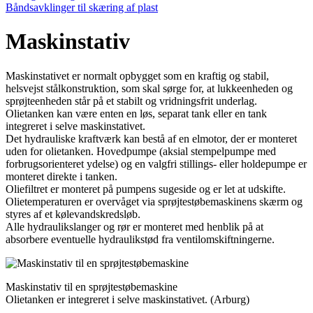
Båndsavklinger til skæring af plast
Maskinstativ
Maskinstativet er normalt opbygget som en kraftig og stabil,
helsvejst stål­konstruktion, som skal sørge for, at lukkeenheden og
sprøjteenheden står på et stabilt og vridningsfrit underlag.
Olietanken kan være enten en løs, separat tank eller en tank
integreret i selve maskinstativet.
Det hydrauliske kraftværk kan bestå af en elmotor, der er monteret
uden for olietanken. Hovedpumpe (aksial stempelpumpe med
forbrugsorienteret ydelse) og en valg­fri stillings- eller holdepumpe er
monteret direkte i tanken.
Oliefiltret er monteret på pumpens sugeside og er let at udskifte.
Olietemperaturen er overvåget via sprøjte­støbemaskinens skærm og
styres af et kølevandskredsløb.
Alle hydraulikslanger og rør er monteret med henblik på at
absorbere eventuelle hydraulikstød fra ventilomskiftningerne.
Maskinstativ til en sprøjtestøbemaskine
Olietanken er integreret i selve maskinstativet. (Arburg)