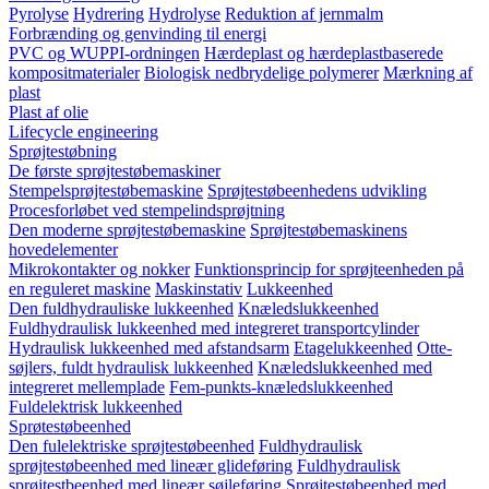
Pyrolyse
Hydrering
Hydrolyse
Reduktion af jernmalm
Forbrænding og genvinding til energi
PVC og WUPPI-ordningen
Hærdeplast og hærdeplastbaserede
kompositmaterialer
Biologisk nedbrydelige polymerer
Mærkning af
plast
Plast af olie
Lifecycle engineering
Sprøjtestøbning
De første sprøjtestøbemaskiner
Stempelsprøjtestøbemaskine
Sprøjtestøbeenhedens udvikling
Procesforløbet ved stempelindsprøjtning
Den moderne sprøjtestøbemaskine
Sprøjtestøbemaskinens
hovedelementer
Mikrokontakter og nokker
Funktionsprincip for sprøjteenheden på
en reguleret maskine
Maskinstativ
Lukkeenhed
Den fuldhydrauliske lukkeenhed
Knæledslukkeenhed
Fuldhydraulisk lukkeenhed med integreret transportcylinder
Hydraulisk lukkeenhed med afstandsarm
Etagelukkeenhed
Otte-
søjlers, fuldt hydraulisk lukkeenhed
Knæledslukkeenhed med
integreret mellemplade
Fem-punkts-knæledslukkeenhed
Fuldelektrisk lukkeenhed
Sprøtestøbeenhed
Den fulelektriske sprøjtestøbeenhed
Fuldhydraulisk
sprøjtestøbeenhed med lineær glideføring
Fuldhydraulisk
sprøjtestbeenhed med lineær søjleføring
Sprøjtestøbeenhed med