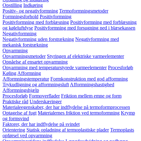
Opstilling
Indkøring
Positiv- og negativformning
Termoformningsmetoder
Formningsforhold
Positivformning
Positivformning med forblæsning
Positivformning med forblæsning
og køleluftdyse
Positivformning med forsugning ned i blæsekassen
Negativformning
Negativformning uden forstrækning
Negativformning med
mekanisk forstrækning
Opvarmning
Opvarmningsmetoder
Styringen af elektriske varmeelementer
Opnåelse af ensartet opvarmning
Opvarmning med temperaturstyrede varmeelementer
Procesforløb
Køling
Afformning
Afformningstemperatur
Formkonstruktion med god afformning
Trykudligning og afformningsluft
Afformningshastighed
Afformningshjælp
Procesforløb
Formoverflader
Friktion mellem emne og form
Praktiske råd
Underskæringer
Materialeegenskaber, der har indflydelse på termoformprocessen
Optagelse af fugt
Materialernes friktion ved termoformning
Krymp
og formsvind
Faktorer, der har indflydelse på svindet
Orientering
Statisk opladning af termoplastiske plader
Termoplasts
opførsel ved opvarmning