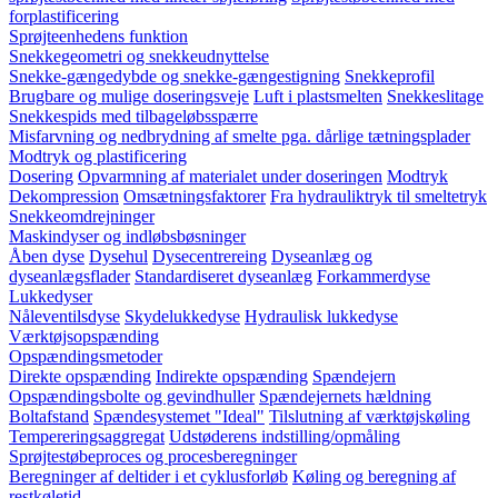
forplastificering
Sprøjteenhedens funktion
Snekkegeometri og snekkeudnyttelse
Snekke-gængedybde og snekke-gængestigning
Snekkeprofil
Brugbare og mulige doseringsveje
Luft i plastsmelten
Snekkeslitage
Snekkespids med tilbageløbsspærre
Misfarvning og nedbrydning af smelte pga. dårlige tætningsplader
Modtryk og plastificering
Dosering
Opvarmning af materialet under doseringen
Modtryk
Dekompression
Omsætningsfaktorer
Fra hydrauliktryk til smeltetryk
Snekkeomdrejninger
Maskindyser og indløbsbøsninger
Åben dyse
Dysehul
Dysecentrereing
Dyseanlæg og
dyseanlægsflader
Standardiseret dyseanlæg
Forkammerdyse
Lukkedyser
Nåleventilsdyse
Skydelukkedyse
Hydraulisk lukkedyse
Værktøjsopspænding
Opspændingsmetoder
Direkte opspænding
Indirekte opspænding
Spændejern
Opspændingsbolte og gevindhuller
Spændejernets hældning
Boltafstand
Spændesystemet "Ideal"
Tilslutning af værktøjskøling
Tempereringsaggregat
Udstøderens indstilling/opmåling
Sprøjtestøbeproces og procesberegninger
Beregninger af deltider i et cyklusforløb
Køling og beregning af
restkøletid