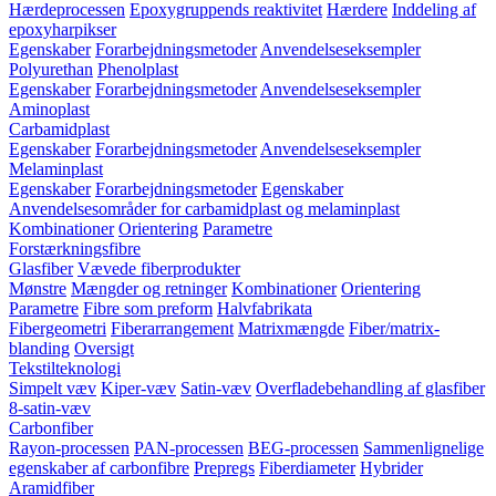
Hærdeprocessen
Epoxygruppends reaktivitet
Hærdere
Inddeling af
epoxyharpikser
Egenskaber
Forarbejdningsmetoder
Anvendelseseksempler
Polyurethan
Phenolplast
Egenskaber
Forarbejdningsmetoder
Anvendelseseksempler
Aminoplast
Carbamidplast
Egenskaber
Forarbejdningsmetoder
Anvendelseseksempler
Melaminplast
Egenskaber
Forarbejdningsmetoder
Egenskaber
Anvendelsesområder for carbamidplast og melaminplast
Kombinationer
Orientering
Parametre
Forstærkningsfibre
Glasfiber
Vævede fiberprodukter
Mønstre
Mængder og retninger
Kombinationer
Orientering
Parametre
Fibre som preform
Halvfabrikata
Fibergeometri
Fiberarrangement
Matrixmængde
Fiber/matrix-
blanding
Oversigt
Tekstilteknologi
Simpelt væv
Kiper-væv
Satin-væv
Overfladebehandling af glasfiber
8-satin-væv
Carbonfiber
Rayon-processen
PAN-processen
BEG-processen
Sammenlignelige
egenskaber af carbonfibre
Prepregs
Fiberdiameter
Hybrider
Aramidfiber