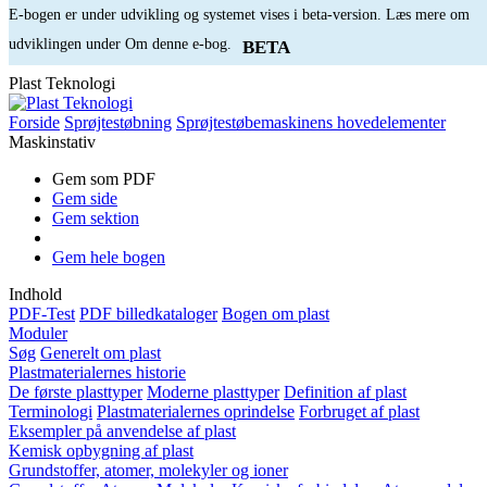
E-bogen er under udvikling og systemet vises i beta-version. Læs mere om
udviklingen under Om denne e-bog.
BETA
Plast Teknologi
Forside
Sprøjtestøbning
Sprøjtestøbemaskinens hovedelementer
Maskinstativ
Gem som PDF
Gem side
Gem sektion
Gem hele bogen
Indhold
PDF-Test
PDF billedkataloger
Bogen om plast
Moduler
Søg
Generelt om plast
Plastmaterialernes historie
De første plasttyper
Moderne plasttyper
Definition af plast
Terminologi
Plastmaterialernes oprindelse
Forbruget af plast
Eksempler på anvendelse af plast
Kemisk opbygning af plast
Grundstoffer, atomer, molekyler og ioner