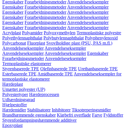
Egenskaber
Forarbejdningsmetoder
Anvendelseseksempler
Egenskaber
Forarbejdningsmetoder
Anvendelseseksempler
Egenskaber
Forarbejdningsmetoder
Anvendelseseksempler
Egenskaber
Forarbejdningsmetoder
Anvendelseseksempler
Egenskaber
Forarbejdningsmetoder
Anvendelseseksempler
Egenskaber
Forarbejdningsmetoder
Anvendelseseksempler
Acrylplast
Polyamider
Polyoxymethylen
Termoplastiske polyestre
Polyethylennaphthalat
Polybutylennaphthalat
Polyphenylenoxid
Polycarbonat
Fluorplast
Svovlholdige plast (PSU, PAS m.fl.)
Anvendelseseksempler
Anvendelseseksempler
Anvendelseseksempler
Anvendelseseksempler
Egenskaber
Forarbejdningsmetoder
Anvendelseseksempler
Termoplastiske elastomerer
Styrenbaserede TPE
Olefinbaserede TPE
Urethanbaserede TPE
Esterbaserede TPE
Amidbaserede TPE
Anvendelseseksempler for
termoplastiske elastomerer
Hærdeplast
Umættet polyester (UP)
Polyestertyper
Hærdeprocessen
Udhærdningsgrad
Hjælpestoffer
Hærdemidler
Stabilisatorer
Inhibitorer
Tiksotreperingsmidler
Brandhæmmende egenskaber
Klæbefri overflade
Farve
Fyldstoffer
Styrenfordampningshæmmende additiver
Epoxyplast