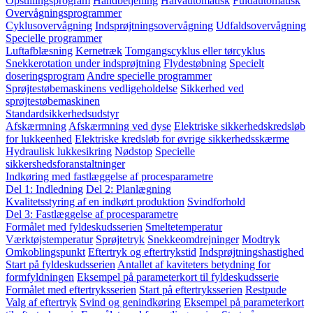
Opstillingsprogram
Håndbetjening
Halvautomatisk
Fuldautomatisk
Overvågningsprogrammer
Cyklusovervågning
Indsprøjtningsovervågning
Udfaldsovervågning
Specielle programmer
Luftafblæsning
Kernetræk
Tomgangscyklus eller tørcyklus
Snekkerotation under indsprøjtning
Flydestøbning
Specielt
doseringsprogram
Andre specielle programmer
Sprøjtestøbemaskinens vedligeholdelse
Sikkerhed ved
sprøjtestøbemaskinen
Standardsikkerhedsudstyr
Afskærmning
Afskærmning ved dyse
Elektriske sikkerhedskredsløb
for lukkeenhed
Elektriske kredsløb for øvrige sikkerhedsskærme
Hydraulisk lukkesikring
Nødstop
Specielle
sikkershedsforanstaltninger
Indkøring med fastlæggelse af procesparametre
Del 1: Indledning
Del 2: Planlægning
Kvalitetsstyring af en indkørt produktion
Svindforhold
Del 3: Fastlæggelse af procesparametre
Formålet med fyldeskudsserien
Smeltetemperatur
Værktøjstemperatur
Sprøjtetryk
Snekkeomdrejninger
Modtryk
Omkoblingspunkt
Eftertryk og eftertrykstid
Indsprøjtningshastighed
Start på fyldeskudsserien
Antallet af kaviteters betydning for
formfyldningen
Eksempel på parameterkort til fyldeskudsserie
Formålet med eftertryksserien
Start på eftertryksserien
Restpude
Valg af eftertryk
Svind og genindkøring
Eksempel på parameterkort