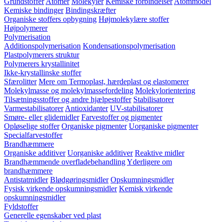
Grundstoffer
Atomer
Molekyler
Kemiske forbindelser
Atommodel
Kemiske bindinger
Bindingskræfter
Organiske stoffers opbygning
Højmolekylære stoffer
Højpolymerer
Polymerisation
Additionspolymerisation
Kondensationspolymerisation
Plastpolymerers struktur
Polymerers krystallinitet
Ikke-krystallinske stoffer
Sfærolitter
Mere om Termoplast, hærdeplast og elastomerer
Molekylmasse og molekylmassefordeling
Molekylorientering
Tilsætningsstoffer og andre hjælpestoffer
Stabilisatorer
Varmestabilisatorer
Antioxidanter
UV-stabilisatorer
Smøre- eller glidemidler
Farvestoffer og pigmenter
Opløselige stoffer
Organiske pigmenter
Uorganiske pigmenter
Specialfarvestoffer
Brandhæmmere
Organiske additiver
Uorganiske additiver
Reaktive midler
Brandhæmmende overfladebehandling
Yderligere om
brandhæmmere
Antistatmidler
Blødgøringsmidler
Opskumningsmidler
Fysisk virkende opskumningsmidler
Kemisk virkende
opskumningsmidler
Fyldstoffer
Generelle egenskaber ved plast