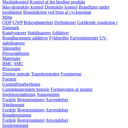
Maskinkontrol
Kontrol af det færdige produkt
Ikke-destruktiv kontrol
Destruktiv kontrol
Brandfarer under
produktion
Brandsikring ved brug af cyclopentan
Miljø
ODP
GWP
Bekendtgørelser
Definitioner
Gældende regulering i
Danmark
Katalysatorer
Stabilisatorer
Additiver
Brandhæmmere additiver
Fyldstoffer
Farvepigmenter
UV-
stabilisatorer
Slipmidler
Pressestøbning
Materialer
BMC
SMC
Processen
Direkte metode
Transfermtoden
Formpresse
Formen
Gummiforarbejdning
Gummimaterialets historie
Formgivning af gummi
Injektionsstøbning
Naturgummi
Fordele
Begrænsninger
Anvendelser
Nitrilgummi
Fordele
Begrænsninger
Anvendelser
Butadiengummi
Fordele
Begrænsninger
Anvendelser
Isoprengummi