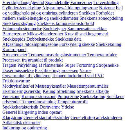
Værktøjsflange/gevind
Spændebolte
Varmezoner
Traverskøling
Cylinder-/zonekøling
Afgasnings-/afdampningszone
Notzone
Fejl
og vedligehold på og omkring cylinderen
Snekken
Forholdet
mellem snekkelængde og snekkediameter
Snekkens zoneopdeling
Snekkens stigning
Snekkens kompressionsforhold
Volumenbestemmelse
Snekketyper
Sammensatte snekker
Barrierezone
Mikse-/blandezoner
Krav til snekkegeometri
Snekkespids
Dobbeltsnekke
Snekkens data
Afgasnings-/afdampningszone
Forskydelig snekke
Snekkekøling
Kontrolpanel
Amperemeter
Temperaturstyringsinstrumenter
Temperaturføler
Processen fra granulat til produkt
Tragten
Påfyldning af råmateriale
Suger
Fortørring
Stropsnekke
Doseringssnekke
Plastificeringsprocessen
Varme
Opvarmning af cylinderen
Temperaturforhold ved PVC
Friktionsvarme
Modtryksfilter/-si
Massetryksmåler
Massetemperaturmåler
Ekstruderingsværktøj
Køling
Strækning
Snekkens arbejde
Fødezone
Kompressionszone
Pumpezone
Snekkekøling
Snekkens
udseende
Temperatursætning
Temperaturprofil
Snekkekarakteristik
Dornvarme
Ydelse
Generel klargøring inden opstart
Klargøring
Generel start af ekstruder
Generelt stop af ekstruderen
Adiabatisk ekstruder
Indkøring og optimering