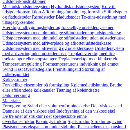
Udstøderkonstruktioner
Mekanisk udstødersystem
Hydraulisk udstødersystem
Krav til
udstøderkonstruktion
Afformningsfunktion og formslip
Stiftudstøder
og fladudstøder
Rørudstøder
Bladudstøder
To-trins-udstødning med
tilbagetryksenhed
Værktøjsundbygningshøjder og forskellige udstødersystemer
Udstødersystem med almindelige stiftudstødere og udstøderkasse
Udstødersystem med almindelige stiftudstødere uden udstøderkasse
Udstødersystem med afriverplade og afkortet udstøderkasse
Udstødersystem med afriverring og udstøderkasse
Udstødersystem
med afriverring uden udstøderkasse
Trepladeværktøj med fire
trækstænger eller stopstænger
Trepladeværktøj med klinketræk
Temperaturregulering
Formtemperaturens indvirkning på emnet
Svind
Kast
Overfladeglans
Fremstillingstid
Størkning af
indløbspunktet
Kølesystemer
Forskellige eksempler på formkøling
Kølemedietilslutning
Brudte
eller afblændede kølekanaler
Tætning af køleindsatse
Datomærkning
Materialer
Formgivning
Svind eller volumenformindskelse
Den viskose sjæl
Dannelse af den viskose sjæl
Indefrysning af den viskose sjæl
De tre arter af struktur i det sprøjtestøbte emne
Overfladestruktur
Pakningsstruktur
Sjælstruktur
Struktur og svind
Plastsmeltens ekspansion under støbning
Plastsmeltens ekspansion i