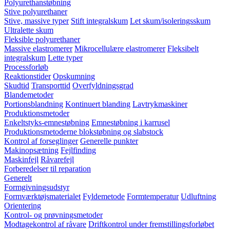
Polyurethanstøbning
Stive polyurethaner
Stive, massive typer
Stift integralskum
Let skum/isoleringsskum
Ultralette skum
Fleksible polyurethaner
Massive elastromerer
Mikrocellulære elastromerer
Fleksibelt
integralskum
Lette typer
Processforløb
Reaktionstider
Opskumning
Skudtid
Transporttid
Overfyldningsgrad
Blandemetoder
Portionsblandning
Kontinuert blanding
Lavtrykmaskiner
Produktionsmetoder
Enkeltstyks-emnestøbning
Emnestøbning i karrusel
Produktionsmetoderne blokstøbning og slabstock
Kontrol af forseglinger
Generelle punkter
Makinopsætning
Fejlfinding
Maskinfejl
Råvarefejl
Forberedelser til reparation
Generelt
Formgivningsudstyr
Formværktøjsmaterialet
Fyldemetode
Formtemperatur
Udluftning
Orientering
Kontrol- og prøvningsmetoder
Modtagekontrol af råvare
Driftkontrol under fremstillingsforløbet