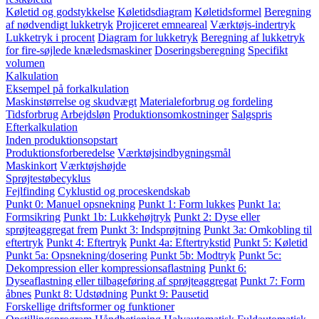
Køletid og godstykkelse
Køletidsdiagram
Køletidsformel
Beregning
af nødvendigt lukketryk
Projiceret emneareal
Værktøjs-indertryk
Lukketryk i procent
Diagram for lukketryk
Beregning af lukketryk
for fire-søjlede knæledsmaskiner
Doseringsberegning
Specifikt
volumen
Kalkulation
Eksempel på forkalkulation
Maskinstørrelse og skudvægt
Materialeforbrug og fordeling
Tidsforbrug
Arbejdsløn
Produktionsomkostninger
Salgspris
Efterkalkulation
Inden produktionsopstart
Produktionsforberedelse
Værktøjsindbygningsmål
Maskinkort
Værktøjshøjde
Sprøjtestøbecyklus
Fejlfinding
Cyklustid og proceskendskab
Punkt 0: Manuel opsnekning
Punkt 1: Form lukkes
Punkt 1a:
Formsikring
Punkt 1b: Lukkehøjtryk
Punkt 2: Dyse eller
sprøjteaggregat frem
Punkt 3: Indsprøjtning
Punkt 3a: Omkobling til
eftertryk
Punkt 4: Eftertryk
Punkt 4a: Eftertrykstid
Punkt 5: Køletid
Punkt 5a: Opsnekning/dosering
Punkt 5b: Modtryk
Punkt 5c:
Dekompression eller kompressionsaflastning
Punkt 6:
Dyseaflastning eller tilbageføring af sprøjteaggregat
Punkt 7: Form
åbnes
Punkt 8: Udstødning
Punkt 9: Pausetid
Forskellige driftsformer og funktioner