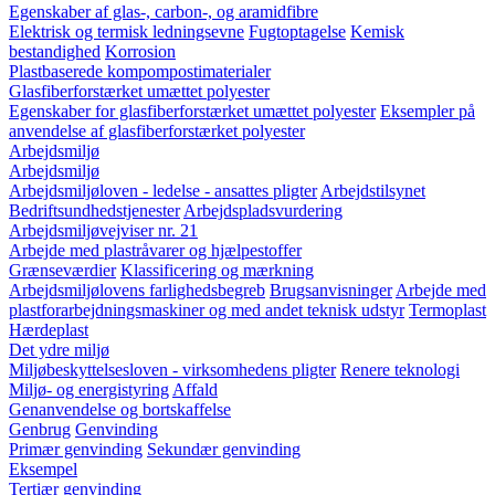
Egenskaber af glas-, carbon-, og aramidfibre
Elektrisk og termisk ledningsevne
Fugtoptagelse
Kemisk
bestandighed
Korrosion
Plastbaserede kompompostimaterialer
Glasfiberforstærket umættet polyester
Egenskaber for glasfiberforstærket umættet polyester
Eksempler på
anvendelse af glasfiberforstærket polyester
Arbejdsmiljø
Arbejdsmiljø
Arbejdsmiljøloven - ledelse - ansattes pligter
Arbejdstilsynet
Bedriftsundhedstjenester
Arbejdspladsvurdering
Arbejdsmiljøvejviser nr. 21
Arbejde med plastråvarer og hjælpestoffer
Grænseværdier
Klassificering og mærkning
Arbejdsmiljølovens farlighedsbegreb
Brugsanvisninger
Arbejde med
plastforarbejdningsmaskiner og med andet teknisk udstyr
Termoplast
Hærdeplast
Det ydre miljø
Miljøbeskyttelsesloven - virksomhedens pligter
Renere teknologi
Miljø- og energistyring
Affald
Genanvendelse og bortskaffelse
Genbrug
Genvinding
Primær genvinding
Sekundær genvinding
Eksempel
Tertiær genvinding