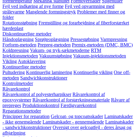
formtemperatur
Mekanisk stabilitet
Formoverflader
Sugehuller
Fejl ved indkøring af nye forme
Fejl ved opvarmning med
strålevarme
Manglende formningstryk
Problemer med finner og
folder
Rotationsstøbning
Fremstilling og forarbejdning af fiberforstærket
hærdeplast
Diskontinuerlige metoder
Håndoplægning
Sprøjteoplægning
Pressestøbning
Varmpresning
Forform-metoden
Prepreg-metoden
Premix-metoden (DMC, BMC)
Koldpresning
Vakum- og tryk-sækmetoderne
RTM
Injektionsmetoden
Vakuumstøbning
Vakuum-injektionsmetoden
Vikling
Autoklavering
Kontinuerlige metoder
Pultudering
Kontinuerlig laminering
Kontinuerlig vikling
One off-
metoden
Sandwichkonstruktioner
Kontrolmetoder
Råvarekontrol
Råvarekontrol af polyesterharpikser
Råvarekontrol af
epoxysystemer
Råvarekontrol af forstærkningsmateriale
Råvare af
prepreges
Produktionskontrol
Færdigvarekontrol
Reparationsmetoder
Principper for reparation
Gelcoat- og topcoatsskader
Laminatskader
- ikke genemgående
Laminatskader - gennemgående
Laminatskader
- sandwichkonstruktioner
Oversigt over gelcoatfejl - deres årsag og
afhjælpning