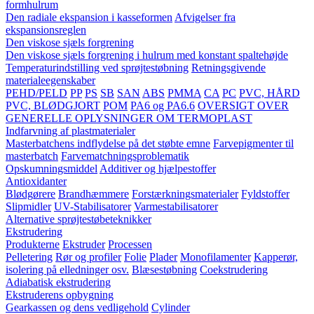
formhulrum
Den radiale ekspansion i kasseformen
Afvigelser fra
ekspansionsreglen
Den viskose sjæls forgrening
Den viskose sjæls forgrening i hulrum med konstant spaltehøjde
Temperaturindstilling ved sprøjtestøbning
Retningsgivende
materialeegenskaber
PEHD/PELD
PP
PS
SB
SAN
ABS
PMMA
CA
PC
PVC, HÅRD
PVC, BLØDGJORT
POM
PA6 og PA6.6
OVERSIGT OVER
GENERELLE OPLYSNINGER OM TERMOPLAST
Indfarvning af plastmaterialer
Masterbatchens indflydelse på det støbte emne
Farvepigmenter til
masterbatch
Farvematchningsproblematik
Opskumningsmiddel
Additiver og hjælpestoffer
Antioxidanter
Blødgørere
Brandhæmmere
Forstærkningsmaterialer
Fyldstoffer
Slipmidler
UV-Stabilisatorer
Varmestabilisatorer
Alternative sprøjtestøbeteknikker
Ekstrudering
Produkterne
Ekstruder
Processen
Pelletering
Rør og profiler
Folie
Plader
Monofilamenter
Kapperør,
isolering på elledninger osv.
Blæsestøbning
Coekstrudering
Adiabatisk ekstrudering
Ekstruderens opbygning
Gearkassen og dens vedligehold
Cylinder