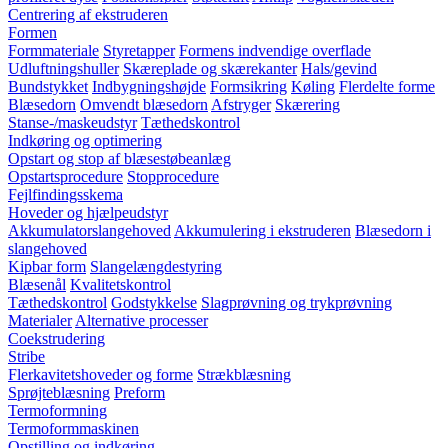
Centrering af ekstruderen
Formen
Formmateriale
Styretapper
Formens indvendige overflade
Udluftningshuller
Skæreplade og skærekanter
Hals/gevind
Bundstykket
Indbygningshøjde
Formsikring
Køling
Flerdelte forme
Blæsedorn
Omvendt blæsedorn
Afstryger
Skærering
Stanse-/maskeudstyr
Tæthedskontrol
Indkøring og optimering
Opstart og stop af blæsestøbeanlæg
Opstartsprocedure
Stopprocedure
Fejlfindingsskema
Hoveder og hjælpeudstyr
Akkumulatorslangehoved
Akkumulering i ekstruderen
Blæsedorn i
slangehoved
Kipbar form
Slangelængdestyring
Blæsenål
Kvalitetskontrol
Tæthedskontrol
Godstykkelse
Slagprøvning og trykprøvning
Materialer
Alternative processer
Coekstrudering
Stribe
Flerkavitetshoveder og forme
Strækblæsning
Sprøjteblæsning
Preform
Termoformning
Termoformmaskinen
Opstilling og indkøring