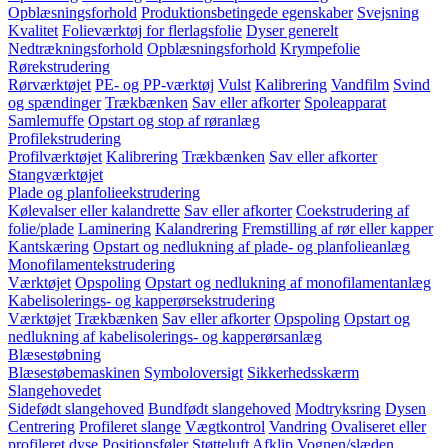
Opblæsningsforhold
Produktionsbetingede egenskaber
Svejsning
Kvalitet
Folieværktøj for flerlagsfolie
Dyser generelt
Nedtrækningsforhold
Opblæsningsforhold
Krympefolie
Rørekstrudering
Rørværktøjet
PE- og PP-værktøj
Vulst
Kalibrering
Vandfilm
Svind
og spændinger
Trækbænken
Sav eller afkorter
Spoleapparat
Samlemuffe
Opstart og stop af røranlæg
Profilekstrudering
Profilværktøjet
Kalibrering
Trækbænken
Sav eller afkorter
Stangværktøjet
Plade og planfolieekstrudering
Kølevalser eller kalandrette
Sav eller afkorter
Coekstrudering af
folie/plade
Laminering
Kalandrering
Fremstilling af rør eller kapper
Kantskæring
Opstart og nedlukning af plade- og planfolieanlæg
Monofilamentekstrudering
Værktøjet
Opspoling
Opstart og nedlukning af monofilamentanlæg
Kabelisolerings- og kapperørsekstrudering
Værktøjet
Trækbænken
Sav eller afkorter
Opspoling
Opstart og
nedlukning af kabelisolerings- og kapperørsanlæg
Blæsestøbning
Blæsestøbemaskinen
Symboloversigt
Sikkerhedsskærm
Slangehovedet
Sidefødt slangehoved
Bundfødt slangehoved
Modtryksring
Dysen
Centrering
Profileret slange
Vægtkontrol
Vandring
Ovaliseret eller
profileret dyse
Positionsføler
Støtteluft
Afklip
Vognen/slæden