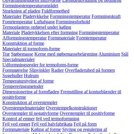
Opvarmningstidens indflydelse
Længdeudvidning og nedhæng
Formningstemperaturområdet
Strækning af pladen
Fuldformethed
Materialer
Pladetykkelse
Formningstemperatur
Formningskraft
Fomrtemperatur
Luftafgang
Formningsforhold
Termoplastens opførsel under køling
Materiale
Pladetykkelsen efter formning
Formningstemperatur
Afformningstemperatur
Formmateriale
Formtemperatur
Konstruktion af forme
Materialer til tormoform-forme
Træ
Støbemasse
Kerne med støbemassebelægning
Aluminium
Stål
Specialmaterialer
Udformningsregler for termoform-forme
Formstørrelse
Slipvinkler
Radier
Overfladeruhed på formen
Sugehuller
Hulrum
Temperaturstyring af forme
Tempereringsmetoder
Dimensionering af formfladen
Fremstilling af konturblænder til
positivforme
Konstruktion af overstempler
Overstempelmaterialer
Overstempelkonstruktioner
Overstempler til negativforme
Overstempler til positivforme
Kontrol af emner
fejl ved termoformning
Fejl ved emnet
Fejl ved halvfabrikata
Fejl på form
Formmateriale
Køling af forme
Styring og regulering af