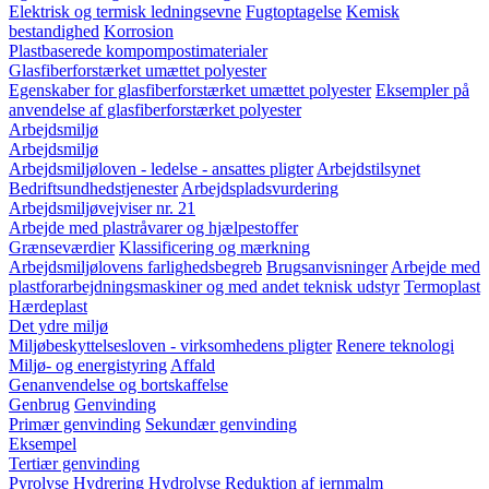
Elektrisk og termisk ledningsevne
Fugtoptagelse
Kemisk
bestandighed
Korrosion
Plastbaserede kompompostimaterialer
Glasfiberforstærket umættet polyester
Egenskaber for glasfiberforstærket umættet polyester
Eksempler på
anvendelse af glasfiberforstærket polyester
Arbejdsmiljø
Arbejdsmiljø
Arbejdsmiljøloven - ledelse - ansattes pligter
Arbejdstilsynet
Bedriftsundhedstjenester
Arbejdspladsvurdering
Arbejdsmiljøvejviser nr. 21
Arbejde med plastråvarer og hjælpestoffer
Grænseværdier
Klassificering og mærkning
Arbejdsmiljølovens farlighedsbegreb
Brugsanvisninger
Arbejde med
plastforarbejdningsmaskiner og med andet teknisk udstyr
Termoplast
Hærdeplast
Det ydre miljø
Miljøbeskyttelsesloven - virksomhedens pligter
Renere teknologi
Miljø- og energistyring
Affald
Genanvendelse og bortskaffelse
Genbrug
Genvinding
Primær genvinding
Sekundær genvinding
Eksempel
Tertiær genvinding
Pyrolyse
Hydrering
Hydrolyse
Reduktion af jernmalm