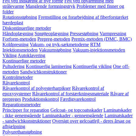
Fejl ved indkøring af nye forme
Fejl ved opvarmning med
strålevarme
Manglende formningstryk
Problemer med finner og
folder
Rotationsstøbning
Fremstilling og forarbejdning af fiberforstærket
hærdeplast
Diskontinuerlige metoder
Håndoplægning
Sprøjteoplægning
Pressestøbning
Varmpresning
Forform-metoden
Prepreg-metoden
Premix-metoden (DMC, BMC)
Koldpresning
Vakum- og tryk-sækmetoderne
RTM
Injektionsmetoden
Vakuumstøbning
Vakuum-injektionsmetoden
Vikling
Autoklavering
Kontinuerlige metoder
Pultudering
Kontinuerlig laminering
Kontinuerlig vikling
One off-
metoden
Sandwichkonstruktioner
Kontrolmetoder
Råvarekontrol
Råvarekontrol af polyesterharpikser
Råvarekontrol af
epoxysystemer
Råvarekontrol af forstærkningsmateriale
Råvare af
prepreges
Produktionskontrol
Færdigvarekontrol
Reparationsmetoder
Principper for reparation
Gelcoat- og topcoatsskader
Laminatskader
- ikke genemgående
Laminatskader - gennemgående
Laminatskader
- sandwichkonstruktioner
Oversigt over gelcoatfejl - deres årsag og
afhjælpning
Polyurethanstøbning