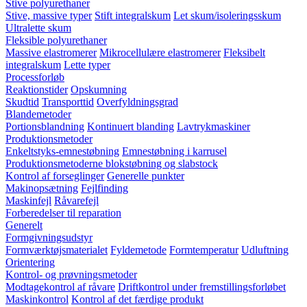
Stive polyurethaner
Stive, massive typer
Stift integralskum
Let skum/isoleringsskum
Ultralette skum
Fleksible polyurethaner
Massive elastromerer
Mikrocellulære elastromerer
Fleksibelt
integralskum
Lette typer
Processforløb
Reaktionstider
Opskumning
Skudtid
Transporttid
Overfyldningsgrad
Blandemetoder
Portionsblandning
Kontinuert blanding
Lavtrykmaskiner
Produktionsmetoder
Enkeltstyks-emnestøbning
Emnestøbning i karrusel
Produktionsmetoderne blokstøbning og slabstock
Kontrol af forseglinger
Generelle punkter
Makinopsætning
Fejlfinding
Maskinfejl
Råvarefejl
Forberedelser til reparation
Generelt
Formgivningsudstyr
Formværktøjsmaterialet
Fyldemetode
Formtemperatur
Udluftning
Orientering
Kontrol- og prøvningsmetoder
Modtagekontrol af råvare
Driftkontrol under fremstillingsforløbet
Maskinkontrol
Kontrol af det færdige produkt