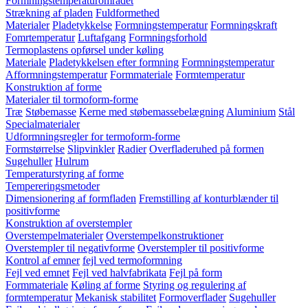
Formningstemperaturområdet
Strækning af pladen
Fuldformethed
Materialer
Pladetykkelse
Formningstemperatur
Formningskraft
Fomrtemperatur
Luftafgang
Formningsforhold
Termoplastens opførsel under køling
Materiale
Pladetykkelsen efter formning
Formningstemperatur
Afformningstemperatur
Formmateriale
Formtemperatur
Konstruktion af forme
Materialer til tormoform-forme
Træ
Støbemasse
Kerne med støbemassebelægning
Aluminium
Stål
Specialmaterialer
Udformningsregler for termoform-forme
Formstørrelse
Slipvinkler
Radier
Overfladeruhed på formen
Sugehuller
Hulrum
Temperaturstyring af forme
Tempereringsmetoder
Dimensionering af formfladen
Fremstilling af konturblænder til
positivforme
Konstruktion af overstempler
Overstempelmaterialer
Overstempelkonstruktioner
Overstempler til negativforme
Overstempler til positivforme
Kontrol af emner
fejl ved termoformning
Fejl ved emnet
Fejl ved halvfabrikata
Fejl på form
Formmateriale
Køling af forme
Styring og regulering af
formtemperatur
Mekanisk stabilitet
Formoverflader
Sugehuller