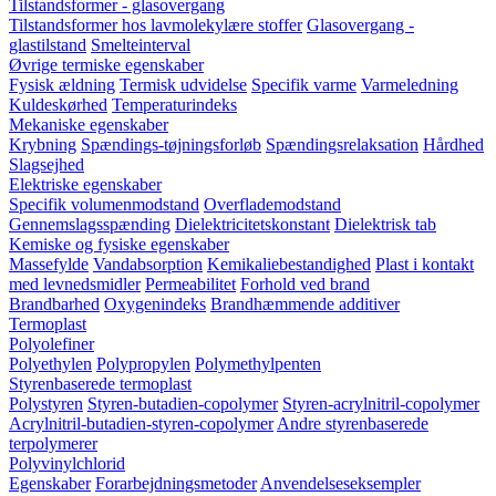
Tilstandsformer - glasovergang
Tilstandsformer hos lavmolekylære stoffer
Glasovergang -
glastilstand
Smelteinterval
Øvrige termiske egenskaber
Fysisk ældning
Termisk udvidelse
Specifik varme
Varmeledning
Kuldeskørhed
Temperaturindeks
Mekaniske egenskaber
Krybning
Spændings-tøjningsforløb
Spændingsrelaksation
Hårdhed
Slagsejhed
Elektriske egenskaber
Specifik volumenmodstand
Overflademodstand
Gennemslagsspænding
Dielektricitetskonstant
Dielektrisk tab
Kemiske og fysiske egenskaber
Massefylde
Vandabsorption
Kemikaliebestandighed
Plast i kontakt
med levnedsmidler
Permeabilitet
Forhold ved brand
Brandbarhed
Oxygenindeks
Brandhæmmende additiver
Termoplast
Polyolefiner
Polyethylen
Polypropylen
Polymethylpenten
Styrenbaserede termoplast
Polystyren
Styren-butadien-copolymer
Styren-acrylnitril-copolymer
Acrylnitril-butadien-styren-copolymer
Andre styrenbaserede
terpolymerer
Polyvinylchlorid
Egenskaber
Forarbejdningsmetoder
Anvendelseseksempler