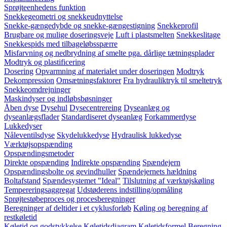
Sprøjteenhedens funktion
Snekkegeometri og snekkeudnyttelse
Snekke-gængedybde og snekke-gængestigning
Snekkeprofil
Brugbare og mulige doseringsveje
Luft i plastsmelten
Snekkeslitage
Snekkespids med tilbageløbsspærre
Misfarvning og nedbrydning af smelte pga. dårlige tætningsplader
Modtryk og plastificering
Dosering
Opvarmning af materialet under doseringen
Modtryk
Dekompression
Omsætningsfaktorer
Fra hydrauliktryk til smeltetryk
Snekkeomdrejninger
Maskindyser og indløbsbøsninger
Åben dyse
Dysehul
Dysecentrereing
Dyseanlæg og
dyseanlægsflader
Standardiseret dyseanlæg
Forkammerdyse
Lukkedyser
Nåleventilsdyse
Skydelukkedyse
Hydraulisk lukkedyse
Værktøjsopspænding
Opspændingsmetoder
Direkte opspænding
Indirekte opspænding
Spændejern
Opspændingsbolte og gevindhuller
Spændejernets hældning
Boltafstand
Spændesystemet "Ideal"
Tilslutning af værktøjskøling
Tempereringsaggregat
Udstøderens indstilling/opmåling
Sprøjtestøbeproces og procesberegninger
Beregninger af deltider i et cyklusforløb
Køling og beregning af
restkøletid
Køletid og godstykkelse
Køletidsdiagram
Køletidsformel
Beregning