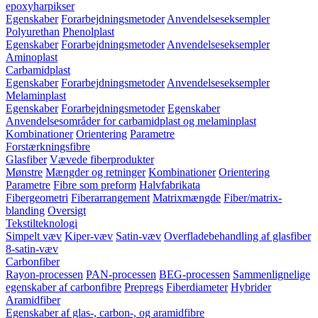
epoxyharpikser
Egenskaber
Forarbejdningsmetoder
Anvendelseseksempler
Polyurethan
Phenolplast
Egenskaber
Forarbejdningsmetoder
Anvendelseseksempler
Aminoplast
Carbamidplast
Egenskaber
Forarbejdningsmetoder
Anvendelseseksempler
Melaminplast
Egenskaber
Forarbejdningsmetoder
Egenskaber
Anvendelsesområder for carbamidplast og melaminplast
Kombinationer
Orientering
Parametre
Forstærkningsfibre
Glasfiber
Vævede fiberprodukter
Mønstre
Mængder og retninger
Kombinationer
Orientering
Parametre
Fibre som preform
Halvfabrikata
Fibergeometri
Fiberarrangement
Matrixmængde
Fiber/matrix-
blanding
Oversigt
Tekstilteknologi
Simpelt væv
Kiper-væv
Satin-væv
Overfladebehandling af glasfiber
8-satin-væv
Carbonfiber
Rayon-processen
PAN-processen
BEG-processen
Sammenlignelige
egenskaber af carbonfibre
Prepregs
Fiberdiameter
Hybrider
Aramidfiber
Egenskaber af glas-, carbon-, og aramidfibre