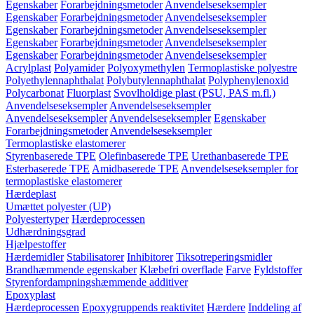
Egenskaber
Forarbejdningsmetoder
Anvendelseseksempler
Egenskaber
Forarbejdningsmetoder
Anvendelseseksempler
Egenskaber
Forarbejdningsmetoder
Anvendelseseksempler
Egenskaber
Forarbejdningsmetoder
Anvendelseseksempler
Egenskaber
Forarbejdningsmetoder
Anvendelseseksempler
Acrylplast
Polyamider
Polyoxymethylen
Termoplastiske polyestre
Polyethylennaphthalat
Polybutylennaphthalat
Polyphenylenoxid
Polycarbonat
Fluorplast
Svovlholdige plast (PSU, PAS m.fl.)
Anvendelseseksempler
Anvendelseseksempler
Anvendelseseksempler
Anvendelseseksempler
Egenskaber
Forarbejdningsmetoder
Anvendelseseksempler
Termoplastiske elastomerer
Styrenbaserede TPE
Olefinbaserede TPE
Urethanbaserede TPE
Esterbaserede TPE
Amidbaserede TPE
Anvendelseseksempler for
termoplastiske elastomerer
Hærdeplast
Umættet polyester (UP)
Polyestertyper
Hærdeprocessen
Udhærdningsgrad
Hjælpestoffer
Hærdemidler
Stabilisatorer
Inhibitorer
Tiksotreperingsmidler
Brandhæmmende egenskaber
Klæbefri overflade
Farve
Fyldstoffer
Styrenfordampningshæmmende additiver
Epoxyplast
Hærdeprocessen
Epoxygruppends reaktivitet
Hærdere
Inddeling af