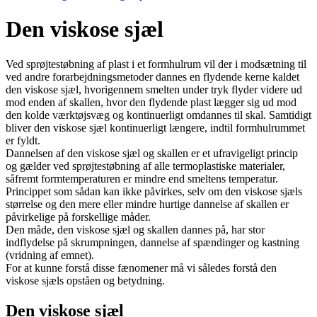
Den viskose sjæl
Ved sprøjtestøbning af plast i et formhulrum vil der i modsætning til
ved andre forarbejdningsmetoder dannes en flydende kerne kaldet
den viskose sjæl, hvorigennem smelten under tryk flyder videre ud
mod enden af skallen, hvor den flydende plast lægger sig ud mod
den kolde værktøjsvæg og kontinuerligt omdannes til skal. Samtidigt
bliver den viskose sjæl kontinuerligt længere, indtil formhulrummet
er fyldt.
Dannelsen af den viskose sjæl og skallen er et ufravigeligt princip
og gælder ved sprøjtestøbning af alle termoplastiske materialer,
såfremt form­temperaturen er mindre end smeltens temperatur.
Princippet som sådan kan ikke påvirkes, selv om den viskose sjæls
størrelse og den mere eller mindre hurtige dannelse af skallen er
påvirkelige på forskellige måder.
Den måde, den viskose sjæl og skallen dannes på, har stor
indflydelse på skrumpningen, dannelse af spændinger og kastning
(vridning af emnet).
For at kunne forstå disse fænomener må vi således forstå den
viskose sjæls opståen og betydning.
Den viskose sjæl