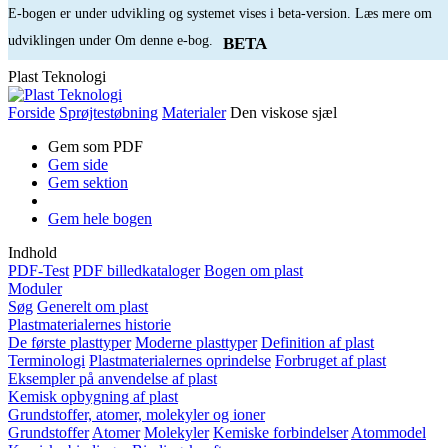
E-bogen er under udvikling og systemet vises i beta-version. Læs mere om
udviklingen under Om denne e-bog.
BETA
Plast Teknologi
Forside
Sprøjtestøbning
Materialer
Den viskose sjæl
Gem som PDF
Gem side
Gem sektion
Gem hele bogen
Indhold
PDF-Test
PDF billedkataloger
Bogen om plast
Moduler
Søg
Generelt om plast
Plastmaterialernes historie
De første plasttyper
Moderne plasttyper
Definition af plast
Terminologi
Plastmaterialernes oprindelse
Forbruget af plast
Eksempler på anvendelse af plast
Kemisk opbygning af plast
Grundstoffer, atomer, molekyler og ioner
Grundstoffer
Atomer
Molekyler
Kemiske forbindelser
Atommodel