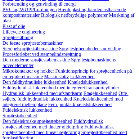
Forbrænding og genvinding til energi
PVC og WUPPI-ordningen
Hærdeplast og hærdeplastbaserede
kompositmaterialer
Biologisk nedbrydelige polymerer
Mærkning af
plast
Plast af olie
Lifecycle engineering
Sprøjtestøbning
De første sprøjtestøbemaskiner
Stempelsprøjtestøbemaskine
Sprøjtestøbeenhedens udvikling
Procesforløbet ved stempelindsprøjtning
Den moderne sprøjtestøbemaskine
Sprøjtestøbemaskinens
hovedelementer
Mikrokontakter og nokker
Funktionsprincip for sprøjteenheden på
en reguleret maskine
Maskinstativ
Lukkeenhed
Den fuldhydrauliske lukkeenhed
Knæledslukkeenhed
Fuldhydraulisk lukkeenhed med integreret transportcylinder
Hydraulisk lukkeenhed med afstandsarm
Etagelukkeenhed
Otte-
søjlers, fuldt hydraulisk lukkeenhed
Knæledslukkeenhed med
integreret mellemplade
Fem-punkts-knæledslukkeenhed
Fuldelektrisk lukkeenhed
Sprøtestøbeenhed
Den fulelektriske sprøjtestøbeenhed
Fuldhydraulisk
sprøjtestøbeenhed med lineær glideføring
Fuldhydraulisk
sprøjtestbeenhed med lineær søjleføring
Sprøjtestøbeenhed med
forplastificering