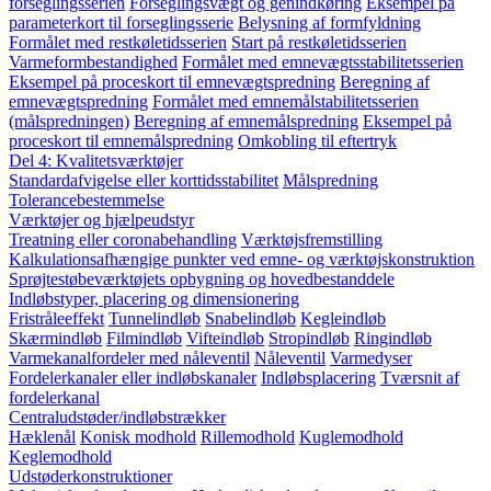
forseglingsserien
Forseglingsvægt og genindkøring
Eksempel på
parameterkort til forseglingsserie
Belysning af formfyldning
Formålet med restkøletidsserien
Start på restkøletidsserien
Varmeformbestandighed
Formålet med emnevægtsstabilitetsserien
Eksempel på proceskort til emnevægtspredning
Beregning af
emnevægtspredning
Formålet med emnemålstabilitetsserien
(målspredningen)
Beregning af emnemålspredning
Eksempel på
proceskort til emnemålspredning
Omkobling til eftertryk
Del 4: Kvalitetsværktøjer
Standardafvigelse eller korttidsstabilitet
Målspredning
Tolerancebestemmelse
Værktøjer og hjælpeudstyr
Treatning eller coronabehandling
Værktøjsfremstilling
Kalkulationsafhængige punkter ved emne- og værktøjskonstruktion
Sprøjtestøbeværktøjets opbygning og hovedbestanddele
Indløbstyper, placering og dimensionering
Fristråleeffekt
Tunnelindløb
Snabelindløb
Kegleindløb
Skærmindløb
Filmindløb
Vifteindløb
Stropindløb
Ringindløb
Varmekanalfordeler med nåleventil
Nåleventil
Varmedyser
Fordelerkanaler eller indløbskanaler
Indløbsplacering
Tværsnit af
fordelerkanal
Centraludstøder/indløbstrækker
Hæklenål
Konisk modhold
Rillemodhold
Kuglemodhold
Keglemodhold
Udstøderkonstruktioner