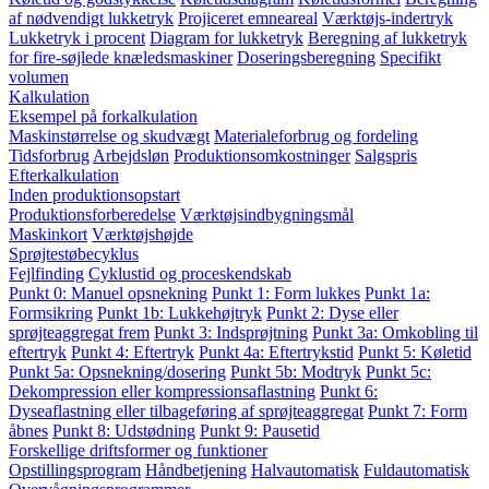
af nødvendigt lukketryk
Projiceret emneareal
Værktøjs-indertryk
Lukketryk i procent
Diagram for lukketryk
Beregning af lukketryk
for fire-søjlede knæledsmaskiner
Doseringsberegning
Specifikt
volumen
Kalkulation
Eksempel på forkalkulation
Maskinstørrelse og skudvægt
Materialeforbrug og fordeling
Tidsforbrug
Arbejdsløn
Produktionsomkostninger
Salgspris
Efterkalkulation
Inden produktionsopstart
Produktionsforberedelse
Værktøjsindbygningsmål
Maskinkort
Værktøjshøjde
Sprøjtestøbecyklus
Fejlfinding
Cyklustid og proceskendskab
Punkt 0: Manuel opsnekning
Punkt 1: Form lukkes
Punkt 1a:
Formsikring
Punkt 1b: Lukkehøjtryk
Punkt 2: Dyse eller
sprøjteaggregat frem
Punkt 3: Indsprøjtning
Punkt 3a: Omkobling til
eftertryk
Punkt 4: Eftertryk
Punkt 4a: Eftertrykstid
Punkt 5: Køletid
Punkt 5a: Opsnekning/dosering
Punkt 5b: Modtryk
Punkt 5c:
Dekompression eller kompressionsaflastning
Punkt 6:
Dyseaflastning eller tilbageføring af sprøjteaggregat
Punkt 7: Form
åbnes
Punkt 8: Udstødning
Punkt 9: Pausetid
Forskellige driftsformer og funktioner
Opstillingsprogram
Håndbetjening
Halvautomatisk
Fuldautomatisk