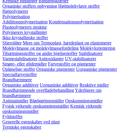
Kemiske bindinger
Bindingskræfter
Organiske stoffers opbygning
Højmolekylære stoffer
Højpolymerer
Polymerisation
Additionspolymerisation
Kondensationspolymerisation
Plastpolymerers struktur
Polymerers krystallinitet
Ikke-krystallinske stoffer
Sfærolitter
Mere om Termoplast, hærdeplast og elastomerer
Molekylmasse og molekylmassefordeling
Molekylorientering
Tilsætningsstoffer og andre hjælpestoffer
Stabilisatorer
Varmestabilisatorer
Antioxidanter
UV-stabilisatorer
Smøre- eller glidemidler
Farvestoffer og pigmenter
Opløselige stoffer
Organiske pigmenter
Uorganiske pigmenter
Specialfarvestoffer
Brandhæmmere
Organiske additiver
Uorganiske additiver
Reaktive midler
Brandhæmmende overfladebehandling
Yderligere om
brandhæmmere
Antistatmidler
Blødgøringsmidler
Opskumningsmidler
Fysisk virkende opskumningsmidler
Kemisk virkende
opskumningsmidler
Fyldstoffer
Generelle egenskaber ved plast
Termiske egenskaber