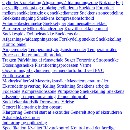
Cylinder-/zonekøling
Afgasnings-/afdampningszone
Notzone
Fejl
og vedligehold på og omkring cylinderen
Snekken
Forholdet
mellem snekkelængde og snekkediameter
Snekkens zoneopdeling
Snekkens stigning
Snekkens kompressionsforhold
Volumenbestemmelse
Snekketyper
Sammensatte snekker
Barrierezone
Mikse-/blandezoner
Krav til snekkegeometri
Snekkespids
Dobbeltsnekke
Snekkens data
Afgasnings-/afdampningszone
Forskydelig snekke
Snekkekøling
Kontrolpanel
Amperemeter
Temperaturstyringsinstrumenter
Temperaturføler
Processen fra granulat til produkt
Tragten
Påfyldning af råmateriale
Suger
Fortørring
Stropsnekke
Doseringssnekke
Plastificeringsprocessen
Varme
Opvarmning af cylinderen
Temperaturforhold ved PVC
Friktionsvarme
Modtryksfilter/-si
Massetryksmåler
Massetemperaturmåler
Ekstruderingsværktøj
Køling
Strækning
Snekkens arbejde
Fødezone
Kompressionszone
Pumpezone
Snekkekøling
Snekkens
udseende
Temperatursætning
Temperaturprofil
Snekkekarakteristik
Dornvarme
Ydelse
Generel klargøring inden opstart
Klargøring
Generel start af ekstruder
Generelt stop af ekstruderen
Adiabatisk ekstruder
Indkøring og optimering
Specifikation
Kvalitet
Råvarekontrol
Kontrol med det færdige