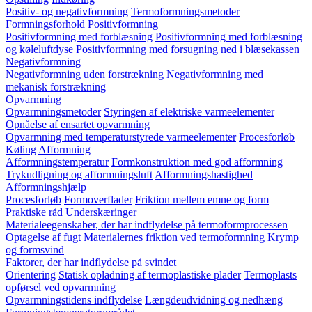
Positiv- og negativformning
Termoformningsmetoder
Formningsforhold
Positivformning
Positivformning med forblæsning
Positivformning med forblæsning
og køleluftdyse
Positivformning med forsugning ned i blæsekassen
Negativformning
Negativformning uden forstrækning
Negativformning med
mekanisk forstrækning
Opvarmning
Opvarmningsmetoder
Styringen af elektriske varmeelementer
Opnåelse af ensartet opvarmning
Opvarmning med temperaturstyrede varmeelementer
Procesforløb
Køling
Afformning
Afformningstemperatur
Formkonstruktion med god afformning
Trykudligning og afformningsluft
Afformningshastighed
Afformningshjælp
Procesforløb
Formoverflader
Friktion mellem emne og form
Praktiske råd
Underskæringer
Materialeegenskaber, der har indflydelse på termoformprocessen
Optagelse af fugt
Materialernes friktion ved termoformning
Krymp
og formsvind
Faktorer, der har indflydelse på svindet
Orientering
Statisk opladning af termoplastiske plader
Termoplasts
opførsel ved opvarmning
Opvarmningstidens indflydelse
Længdeudvidning og nedhæng