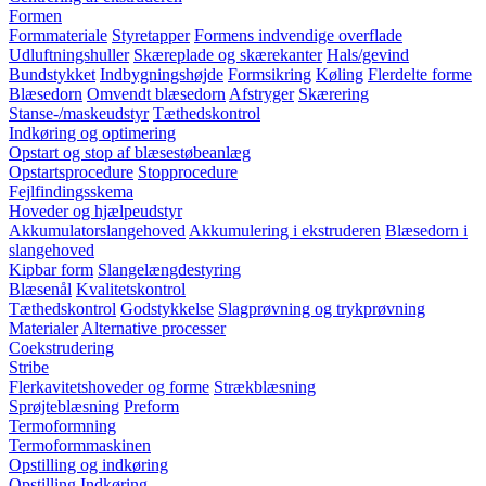
Formen
Formmateriale
Styretapper
Formens indvendige overflade
Udluftningshuller
Skæreplade og skærekanter
Hals/gevind
Bundstykket
Indbygningshøjde
Formsikring
Køling
Flerdelte forme
Blæsedorn
Omvendt blæsedorn
Afstryger
Skærering
Stanse-/maskeudstyr
Tæthedskontrol
Indkøring og optimering
Opstart og stop af blæsestøbeanlæg
Opstartsprocedure
Stopprocedure
Fejlfindingsskema
Hoveder og hjælpeudstyr
Akkumulatorslangehoved
Akkumulering i ekstruderen
Blæsedorn i
slangehoved
Kipbar form
Slangelængdestyring
Blæsenål
Kvalitetskontrol
Tæthedskontrol
Godstykkelse
Slagprøvning og trykprøvning
Materialer
Alternative processer
Coekstrudering
Stribe
Flerkavitetshoveder og forme
Strækblæsning
Sprøjteblæsning
Preform
Termoformning
Termoformmaskinen
Opstilling og indkøring
Opstilling
Indkøring