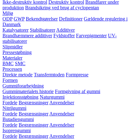
Ikke-destruktiv kontrol
Destruktiv kontrol
Brandfarer under
produktion
Brandsikring ved brug af cyclopentan
Miljø
ODP
GWP
Bekendtgørelser
Definitioner
Gældende regulering i
Danmark
Katalysatorer
Stabilisatorer
Additiver
Brandhæmmere additiver
Fyldstoffer
Farvepigmenter
UV-
stabilisatorer
Slipmidler
Pressestøbning
Materialer
BMC
SMC
Processen
Direkte metode
Transfermtoden
Formpresse
Formen
Gummiforarbejdning
Gummimaterialets historie
Formgivning af gummi
Injektionsstøbning
Naturgummi
Fordele
Begrænsninger
Anvendelser
Nitrilgummi
Fordele
Begrænsninger
Anvendelser
Butadiengummi
Fordele
Begrænsninger
Anvendelser
Isoprengummi
Fordele
Begrænsninger
Anvendelser