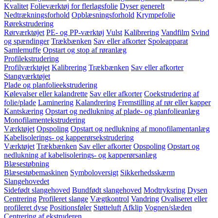
Kvalitet
Folieværktøj for flerlagsfolie
Dyser generelt
Nedtrækningsforhold
Opblæsningsforhold
Krympefolie
Rørekstrudering
Rørværktøjet
PE- og PP-værktøj
Vulst
Kalibrering
Vandfilm
Svind
og spændinger
Trækbænken
Sav eller afkorter
Spoleapparat
Samlemuffe
Opstart og stop af røranlæg
Profilekstrudering
Profilværktøjet
Kalibrering
Trækbænken
Sav eller afkorter
Stangværktøjet
Plade og planfolieekstrudering
Kølevalser eller kalandrette
Sav eller afkorter
Coekstrudering af
folie/plade
Laminering
Kalandrering
Fremstilling af rør eller kapper
Kantskæring
Opstart og nedlukning af plade- og planfolieanlæg
Monofilamentekstrudering
Værktøjet
Opspoling
Opstart og nedlukning af monofilamentanlæg
Kabelisolerings- og kapperørsekstrudering
Værktøjet
Trækbænken
Sav eller afkorter
Opspoling
Opstart og
nedlukning af kabelisolerings- og kapperørsanlæg
Blæsestøbning
Blæsestøbemaskinen
Symboloversigt
Sikkerhedsskærm
Slangehovedet
Sidefødt slangehoved
Bundfødt slangehoved
Modtryksring
Dysen
Centrering
Profileret slange
Vægtkontrol
Vandring
Ovaliseret eller
profileret dyse
Positionsføler
Støtteluft
Afklip
Vognen/slæden
Centrering af ekstruderen