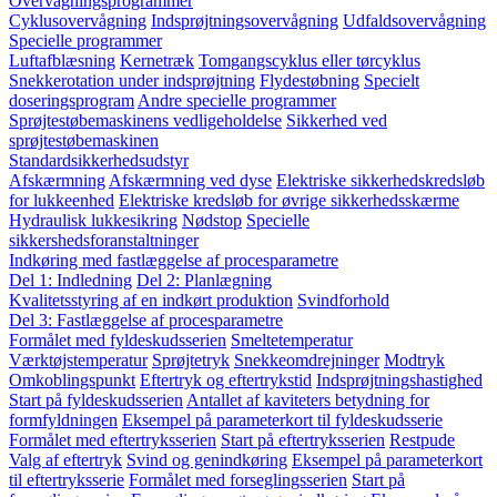
Overvågningsprogrammer
Cyklusovervågning
Indsprøjtningsovervågning
Udfaldsovervågning
Specielle programmer
Luftafblæsning
Kernetræk
Tomgangscyklus eller tørcyklus
Snekkerotation under indsprøjtning
Flydestøbning
Specielt
doseringsprogram
Andre specielle programmer
Sprøjtestøbemaskinens vedligeholdelse
Sikkerhed ved
sprøjtestøbemaskinen
Standardsikkerhedsudstyr
Afskærmning
Afskærmning ved dyse
Elektriske sikkerhedskredsløb
for lukkeenhed
Elektriske kredsløb for øvrige sikkerhedsskærme
Hydraulisk lukkesikring
Nødstop
Specielle
sikkershedsforanstaltninger
Indkøring med fastlæggelse af procesparametre
Del 1: Indledning
Del 2: Planlægning
Kvalitetsstyring af en indkørt produktion
Svindforhold
Del 3: Fastlæggelse af procesparametre
Formålet med fyldeskudsserien
Smeltetemperatur
Værktøjstemperatur
Sprøjtetryk
Snekkeomdrejninger
Modtryk
Omkoblingspunkt
Eftertryk og eftertrykstid
Indsprøjtningshastighed
Start på fyldeskudsserien
Antallet af kaviteters betydning for
formfyldningen
Eksempel på parameterkort til fyldeskudsserie
Formålet med eftertryksserien
Start på eftertryksserien
Restpude
Valg af eftertryk
Svind og genindkøring
Eksempel på parameterkort
til eftertryksserie
Formålet med forseglingsserien
Start på