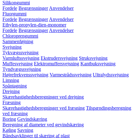
Silikongummi
Fordele
Begrænsninger
Anvendelser
Fluorgummi
Fordele
Begrænsninger
Anvendelser
Ethylen-propylen-dien-monomer
Fordele
Begrænsninger
Anvendelser
Chloroprengummi
Sammenføjning
Svejsning
Tykvægssvejsning
Varmluftssvejsning
Ekstrudersvejsning
Struksvejsning
Muffesvejsning
Elektromuffersvejsning
Kantbuksvejsning
Tyndvægssvejsning
Højrefrekvenssvejsning
Varmestrådssvejsning
Ultralydssvejsning
Limning
Spåntagning
Drejning
Skærehastighedsberegninger ved drejning
Fræsning
Skærehastighedsberegninger ved fræsning
Tilspændingsberegning
ved fræsning
Boring
Gevindskæring
Beregning af diameter ved gevindskæring
Køling
Savning
Båndsavklinger til skæring af plast