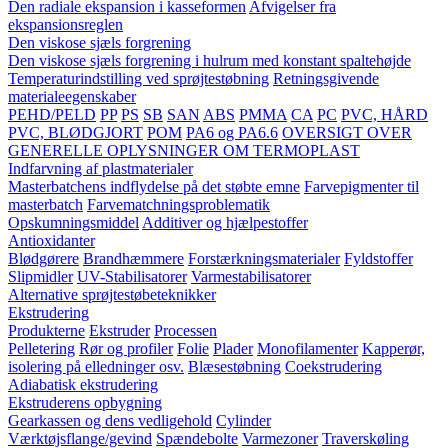
Den radiale ekspansion i kasseformen
Afvigelser fra
ekspansionsreglen
Den viskose sjæls forgrening
Den viskose sjæls forgrening i hulrum med konstant spaltehøjde
Temperaturindstilling ved sprøjtestøbning
Retningsgivende
materialeegenskaber
PEHD/PELD
PP
PS
SB
SAN
ABS
PMMA
CA
PC
PVC, HÅRD
PVC, BLØDGJORT
POM
PA6 og PA6.6
OVERSIGT OVER
GENERELLE OPLYSNINGER OM TERMOPLAST
Indfarvning af plastmaterialer
Masterbatchens indflydelse på det støbte emne
Farvepigmenter til
masterbatch
Farvematchningsproblematik
Opskumningsmiddel
Additiver og hjælpestoffer
Antioxidanter
Blødgørere
Brandhæmmere
Forstærkningsmaterialer
Fyldstoffer
Slipmidler
UV-Stabilisatorer
Varmestabilisatorer
Alternative sprøjtestøbeteknikker
Ekstrudering
Produkterne
Ekstruder
Processen
Pelletering
Rør og profiler
Folie
Plader
Monofilamenter
Kapperør,
isolering på elledninger osv.
Blæsestøbning
Coekstrudering
Adiabatisk ekstrudering
Ekstruderens opbygning
Gearkassen og dens vedligehold
Cylinder
Værktøjsflange/gevind
Spændebolte
Varmezoner
Traverskøling