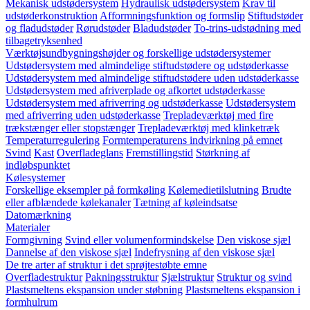
Mekanisk udstødersystem
Hydraulisk udstødersystem
Krav til
udstøderkonstruktion
Afformningsfunktion og formslip
Stiftudstøder
og fladudstøder
Rørudstøder
Bladudstøder
To-trins-udstødning med
tilbagetryksenhed
Værktøjsundbygningshøjder og forskellige udstødersystemer
Udstødersystem med almindelige stiftudstødere og udstøderkasse
Udstødersystem med almindelige stiftudstødere uden udstøderkasse
Udstødersystem med afriverplade og afkortet udstøderkasse
Udstødersystem med afriverring og udstøderkasse
Udstødersystem
med afriverring uden udstøderkasse
Trepladeværktøj med fire
trækstænger eller stopstænger
Trepladeværktøj med klinketræk
Temperaturregulering
Formtemperaturens indvirkning på emnet
Svind
Kast
Overfladeglans
Fremstillingstid
Størkning af
indløbspunktet
Kølesystemer
Forskellige eksempler på formkøling
Kølemedietilslutning
Brudte
eller afblændede kølekanaler
Tætning af køleindsatse
Datomærkning
Materialer
Formgivning
Svind eller volumenformindskelse
Den viskose sjæl
Dannelse af den viskose sjæl
Indefrysning af den viskose sjæl
De tre arter af struktur i det sprøjtestøbte emne
Overfladestruktur
Pakningsstruktur
Sjælstruktur
Struktur og svind
Plastsmeltens ekspansion under støbning
Plastsmeltens ekspansion i
formhulrum