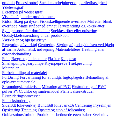
produkt
Proceskontrol
Snekkeomdrejninger og periferihastighed
Ydelesesgraf
Eksempel på ydelsesgraf
Visuelle fejl under produktionen
Ridser
Skæg på dysen
Fiskeskællignende overflade
Mat eller blank
overflade
Matte striåber på emnet
Farveændring og koksklatter
Synlige spor efter dornholder
Snekkestriber eller pulsering
Godstykkelsesændring under produktion
Værktøjer og hjælpeudstyr
Rengøring af værktøj
Centrering
Styring af godstykkelsen ved hjælp
af varme
Automatisk indvejning
Materialefølere
Treatning eller
coronabehandling
Folie
Bægre og hule emner
Flasker
Kapperør
Smeltepumpe/gearpumpe
Krympeprøve
Trækprøvning
Materialer
Forbehandling af materialet
Fortørring
Forvarmning for at undgå fugtoptagelse
Behandling af
opkværnet materiale
Strømningskarakteristik
Miksning af PVC
Ekstrudering af PVC
pulver
PVC, chlor og smøremiddel
Planetvalseekstruder
Ekstruderingsprocesser
Folieekstrudering
Sidefødt folieværktøj
Bundfødt folieværktøj
Centrering
Fryselinjen
Opskæring
Treatning
Opstart og stop af folieanlæg
Opblæsningsforhold
Produktionsbetingede egenskaber
Svejsning