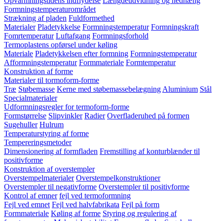
Opvarmningstidens indflydelse
Længdeudvidning og nedhæng
Formningstemperaturområdet
Strækning af pladen
Fuldformethed
Materialer
Pladetykkelse
Formningstemperatur
Formningskraft
Fomrtemperatur
Luftafgang
Formningsforhold
Termoplastens opførsel under køling
Materiale
Pladetykkelsen efter formning
Formningstemperatur
Afformningstemperatur
Formmateriale
Formtemperatur
Konstruktion af forme
Materialer til tormoform-forme
Træ
Støbemasse
Kerne med støbemassebelægning
Aluminium
Stål
Specialmaterialer
Udformningsregler for termoform-forme
Formstørrelse
Slipvinkler
Radier
Overfladeruhed på formen
Sugehuller
Hulrum
Temperaturstyring af forme
Tempereringsmetoder
Dimensionering af formfladen
Fremstilling af konturblænder til
positivforme
Konstruktion af overstempler
Overstempelmaterialer
Overstempelkonstruktioner
Overstempler til negativforme
Overstempler til positivforme
Kontrol af emner
fejl ved termoformning
Fejl ved emnet
Fejl ved halvfabrikata
Fejl på form
Formmateriale
Køling af forme
Styring og regulering af