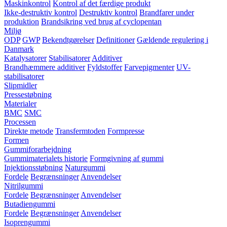
Maskinkontrol
Kontrol af det færdige produkt
Ikke-destruktiv kontrol
Destruktiv kontrol
Brandfarer under
produktion
Brandsikring ved brug af cyclopentan
Miljø
ODP
GWP
Bekendtgørelser
Definitioner
Gældende regulering i
Danmark
Katalysatorer
Stabilisatorer
Additiver
Brandhæmmere additiver
Fyldstoffer
Farvepigmenter
UV-
stabilisatorer
Slipmidler
Pressestøbning
Materialer
BMC
SMC
Processen
Direkte metode
Transfermtoden
Formpresse
Formen
Gummiforarbejdning
Gummimaterialets historie
Formgivning af gummi
Injektionsstøbning
Naturgummi
Fordele
Begrænsninger
Anvendelser
Nitrilgummi
Fordele
Begrænsninger
Anvendelser
Butadiengummi
Fordele
Begrænsninger
Anvendelser
Isoprengummi