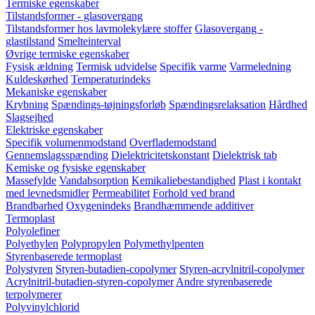
Termiske egenskaber
Tilstandsformer - glasovergang
Tilstandsformer hos lavmolekylære stoffer
Glasovergang -
glastilstand
Smelteinterval
Øvrige termiske egenskaber
Fysisk ældning
Termisk udvidelse
Specifik varme
Varmeledning
Kuldeskørhed
Temperaturindeks
Mekaniske egenskaber
Krybning
Spændings-tøjningsforløb
Spændingsrelaksation
Hårdhed
Slagsejhed
Elektriske egenskaber
Specifik volumenmodstand
Overflademodstand
Gennemslagsspænding
Dielektricitetskonstant
Dielektrisk tab
Kemiske og fysiske egenskaber
Massefylde
Vandabsorption
Kemikaliebestandighed
Plast i kontakt
med levnedsmidler
Permeabilitet
Forhold ved brand
Brandbarhed
Oxygenindeks
Brandhæmmende additiver
Termoplast
Polyolefiner
Polyethylen
Polypropylen
Polymethylpenten
Styrenbaserede termoplast
Polystyren
Styren-butadien-copolymer
Styren-acrylnitril-copolymer
Acrylnitril-butadien-styren-copolymer
Andre styrenbaserede
terpolymerer
Polyvinylchlorid