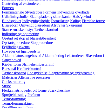
Centrering af ekstruderen
Formen
Formmateriale
Styretapper
Formens indvendige overflade
Udluftningshuller
Skæreplade og skærekanter
Hals/gevind
Bundstykket
Indbygningshøjde
Formsikring
Køling
Flerdelte forme
Blæsedorn
Omvendt blæsedorn
Afstryger
Skærering
Stanse-/maskeudstyr
Tæthedskontrol
Indkøring og optimering
Opstart og stop af blæsestøbeanlæg
Opstartsprocedure
Stopprocedure
Fejlfindingsskema
Hoveder og hjælpeudstyr
Akkumulatorslangehoved
Akkumulering i ekstruderen
Blæsedorn i
slangehoved
Kipbar form
Slangelængdestyring
Blæsenål
Kvalitetskontrol
Tæthedskontrol
Godstykkelse
Slagprøvning og trykprøvning
Materialer
Alternative processer
Coekstrudering
Stribe
Flerkavitetshoveder og forme
Strækblæsning
Sprøjteblæsning
Preform
Termoformning
Termoformmaskinen
Opstilling og indkøring