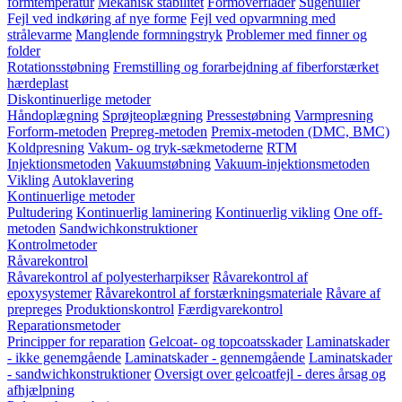
formtemperatur
Mekanisk stabilitet
Formoverflader
Sugehuller
Fejl ved indkøring af nye forme
Fejl ved opvarmning med
strålevarme
Manglende formningstryk
Problemer med finner og
folder
Rotationsstøbning
Fremstilling og forarbejdning af fiberforstærket
hærdeplast
Diskontinuerlige metoder
Håndoplægning
Sprøjteoplægning
Pressestøbning
Varmpresning
Forform-metoden
Prepreg-metoden
Premix-metoden (DMC, BMC)
Koldpresning
Vakum- og tryk-sækmetoderne
RTM
Injektionsmetoden
Vakuumstøbning
Vakuum-injektionsmetoden
Vikling
Autoklavering
Kontinuerlige metoder
Pultudering
Kontinuerlig laminering
Kontinuerlig vikling
One off-
metoden
Sandwichkonstruktioner
Kontrolmetoder
Råvarekontrol
Råvarekontrol af polyesterharpikser
Råvarekontrol af
epoxysystemer
Råvarekontrol af forstærkningsmateriale
Råvare af
prepreges
Produktionskontrol
Færdigvarekontrol
Reparationsmetoder
Principper for reparation
Gelcoat- og topcoatsskader
Laminatskader
- ikke genemgående
Laminatskader - gennemgående
Laminatskader
- sandwichkonstruktioner
Oversigt over gelcoatfejl - deres årsag og
afhjælpning