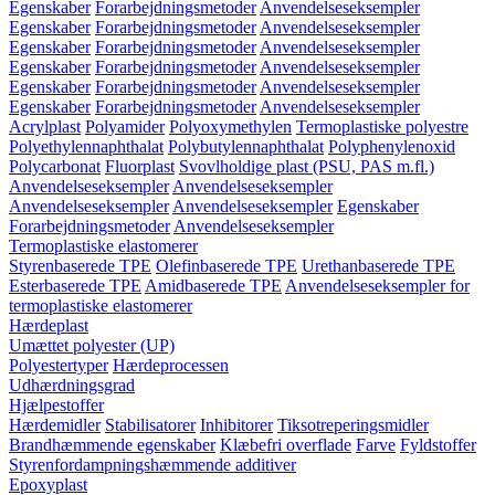
Egenskaber
Forarbejdningsmetoder
Anvendelseseksempler
Egenskaber
Forarbejdningsmetoder
Anvendelseseksempler
Egenskaber
Forarbejdningsmetoder
Anvendelseseksempler
Egenskaber
Forarbejdningsmetoder
Anvendelseseksempler
Egenskaber
Forarbejdningsmetoder
Anvendelseseksempler
Egenskaber
Forarbejdningsmetoder
Anvendelseseksempler
Acrylplast
Polyamider
Polyoxymethylen
Termoplastiske polyestre
Polyethylennaphthalat
Polybutylennaphthalat
Polyphenylenoxid
Polycarbonat
Fluorplast
Svovlholdige plast (PSU, PAS m.fl.)
Anvendelseseksempler
Anvendelseseksempler
Anvendelseseksempler
Anvendelseseksempler
Egenskaber
Forarbejdningsmetoder
Anvendelseseksempler
Termoplastiske elastomerer
Styrenbaserede TPE
Olefinbaserede TPE
Urethanbaserede TPE
Esterbaserede TPE
Amidbaserede TPE
Anvendelseseksempler for
termoplastiske elastomerer
Hærdeplast
Umættet polyester (UP)
Polyestertyper
Hærdeprocessen
Udhærdningsgrad
Hjælpestoffer
Hærdemidler
Stabilisatorer
Inhibitorer
Tiksotreperingsmidler
Brandhæmmende egenskaber
Klæbefri overflade
Farve
Fyldstoffer
Styrenfordampningshæmmende additiver
Epoxyplast