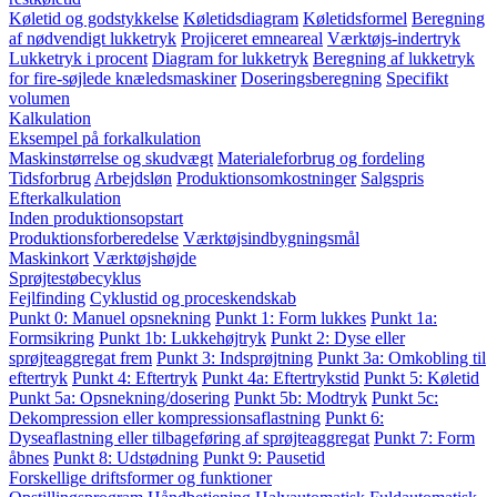
Køletid og godstykkelse
Køletidsdiagram
Køletidsformel
Beregning
af nødvendigt lukketryk
Projiceret emneareal
Værktøjs-indertryk
Lukketryk i procent
Diagram for lukketryk
Beregning af lukketryk
for fire-søjlede knæledsmaskiner
Doseringsberegning
Specifikt
volumen
Kalkulation
Eksempel på forkalkulation
Maskinstørrelse og skudvægt
Materialeforbrug og fordeling
Tidsforbrug
Arbejdsløn
Produktionsomkostninger
Salgspris
Efterkalkulation
Inden produktionsopstart
Produktionsforberedelse
Værktøjsindbygningsmål
Maskinkort
Værktøjshøjde
Sprøjtestøbecyklus
Fejlfinding
Cyklustid og proceskendskab
Punkt 0: Manuel opsnekning
Punkt 1: Form lukkes
Punkt 1a:
Formsikring
Punkt 1b: Lukkehøjtryk
Punkt 2: Dyse eller
sprøjteaggregat frem
Punkt 3: Indsprøjtning
Punkt 3a: Omkobling til
eftertryk
Punkt 4: Eftertryk
Punkt 4a: Eftertrykstid
Punkt 5: Køletid
Punkt 5a: Opsnekning/dosering
Punkt 5b: Modtryk
Punkt 5c:
Dekompression eller kompressionsaflastning
Punkt 6:
Dyseaflastning eller tilbageføring af sprøjteaggregat
Punkt 7: Form
åbnes
Punkt 8: Udstødning
Punkt 9: Pausetid
Forskellige driftsformer og funktioner