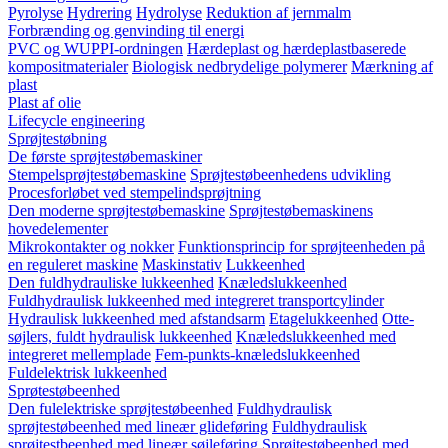
Pyrolyse
Hydrering
Hydrolyse
Reduktion af jernmalm
Forbrænding og genvinding til energi
PVC og WUPPI-ordningen
Hærdeplast og hærdeplastbaserede
kompositmaterialer
Biologisk nedbrydelige polymerer
Mærkning af
plast
Plast af olie
Lifecycle engineering
Sprøjtestøbning
De første sprøjtestøbemaskiner
Stempelsprøjtestøbemaskine
Sprøjtestøbeenhedens udvikling
Procesforløbet ved stempelindsprøjtning
Den moderne sprøjtestøbemaskine
Sprøjtestøbemaskinens
hovedelementer
Mikrokontakter og nokker
Funktionsprincip for sprøjteenheden på
en reguleret maskine
Maskinstativ
Lukkeenhed
Den fuldhydrauliske lukkeenhed
Knæledslukkeenhed
Fuldhydraulisk lukkeenhed med integreret transportcylinder
Hydraulisk lukkeenhed med afstandsarm
Etagelukkeenhed
Otte-
søjlers, fuldt hydraulisk lukkeenhed
Knæledslukkeenhed med
integreret mellemplade
Fem-punkts-knæledslukkeenhed
Fuldelektrisk lukkeenhed
Sprøtestøbeenhed
Den fulelektriske sprøjtestøbeenhed
Fuldhydraulisk
sprøjtestøbeenhed med lineær glideføring
Fuldhydraulisk
sprøjtestbeenhed med lineær søjleføring
Sprøjtestøbeenhed med