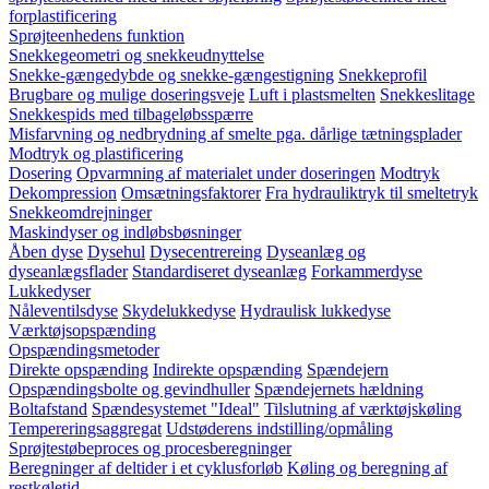
forplastificering
Sprøjteenhedens funktion
Snekkegeometri og snekkeudnyttelse
Snekke-gængedybde og snekke-gængestigning
Snekkeprofil
Brugbare og mulige doseringsveje
Luft i plastsmelten
Snekkeslitage
Snekkespids med tilbageløbsspærre
Misfarvning og nedbrydning af smelte pga. dårlige tætningsplader
Modtryk og plastificering
Dosering
Opvarmning af materialet under doseringen
Modtryk
Dekompression
Omsætningsfaktorer
Fra hydrauliktryk til smeltetryk
Snekkeomdrejninger
Maskindyser og indløbsbøsninger
Åben dyse
Dysehul
Dysecentrereing
Dyseanlæg og
dyseanlægsflader
Standardiseret dyseanlæg
Forkammerdyse
Lukkedyser
Nåleventilsdyse
Skydelukkedyse
Hydraulisk lukkedyse
Værktøjsopspænding
Opspændingsmetoder
Direkte opspænding
Indirekte opspænding
Spændejern
Opspændingsbolte og gevindhuller
Spændejernets hældning
Boltafstand
Spændesystemet "Ideal"
Tilslutning af værktøjskøling
Tempereringsaggregat
Udstøderens indstilling/opmåling
Sprøjtestøbeproces og procesberegninger
Beregninger af deltider i et cyklusforløb
Køling og beregning af
restkøletid