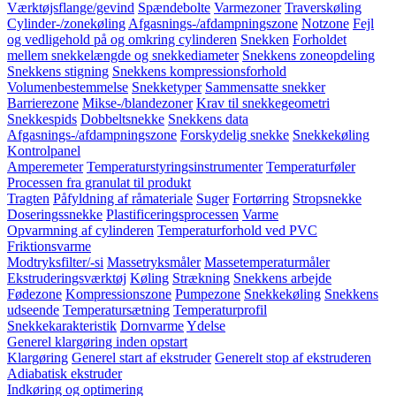
Værktøjsflange/gevind
Spændebolte
Varmezoner
Traverskøling
Cylinder-/zonekøling
Afgasnings-/afdampningszone
Notzone
Fejl
og vedligehold på og omkring cylinderen
Snekken
Forholdet
mellem snekkelængde og snekkediameter
Snekkens zoneopdeling
Snekkens stigning
Snekkens kompressionsforhold
Volumenbestemmelse
Snekketyper
Sammensatte snekker
Barrierezone
Mikse-/blandezoner
Krav til snekkegeometri
Snekkespids
Dobbeltsnekke
Snekkens data
Afgasnings-/afdampningszone
Forskydelig snekke
Snekkekøling
Kontrolpanel
Amperemeter
Temperaturstyringsinstrumenter
Temperaturføler
Processen fra granulat til produkt
Tragten
Påfyldning af råmateriale
Suger
Fortørring
Stropsnekke
Doseringssnekke
Plastificeringsprocessen
Varme
Opvarmning af cylinderen
Temperaturforhold ved PVC
Friktionsvarme
Modtryksfilter/-si
Massetryksmåler
Massetemperaturmåler
Ekstruderingsværktøj
Køling
Strækning
Snekkens arbejde
Fødezone
Kompressionszone
Pumpezone
Snekkekøling
Snekkens
udseende
Temperatursætning
Temperaturprofil
Snekkekarakteristik
Dornvarme
Ydelse
Generel klargøring inden opstart
Klargøring
Generel start af ekstruder
Generelt stop af ekstruderen
Adiabatisk ekstruder
Indkøring og optimering