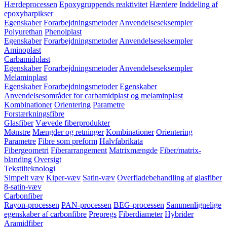
Hærdeprocessen
Epoxygruppends reaktivitet
Hærdere
Inddeling af
epoxyharpikser
Egenskaber
Forarbejdningsmetoder
Anvendelseseksempler
Polyurethan
Phenolplast
Egenskaber
Forarbejdningsmetoder
Anvendelseseksempler
Aminoplast
Carbamidplast
Egenskaber
Forarbejdningsmetoder
Anvendelseseksempler
Melaminplast
Egenskaber
Forarbejdningsmetoder
Egenskaber
Anvendelsesområder for carbamidplast og melaminplast
Kombinationer
Orientering
Parametre
Forstærkningsfibre
Glasfiber
Vævede fiberprodukter
Mønstre
Mængder og retninger
Kombinationer
Orientering
Parametre
Fibre som preform
Halvfabrikata
Fibergeometri
Fiberarrangement
Matrixmængde
Fiber/matrix-
blanding
Oversigt
Tekstilteknologi
Simpelt væv
Kiper-væv
Satin-væv
Overfladebehandling af glasfiber
8-satin-væv
Carbonfiber
Rayon-processen
PAN-processen
BEG-processen
Sammenlignelige
egenskaber af carbonfibre
Prepregs
Fiberdiameter
Hybrider
Aramidfiber