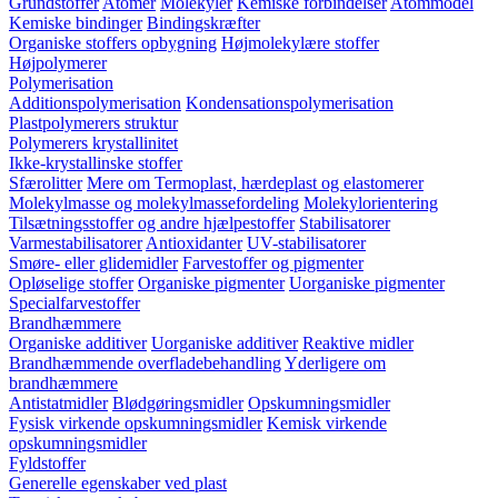
Grundstoffer
Atomer
Molekyler
Kemiske forbindelser
Atommodel
Kemiske bindinger
Bindingskræfter
Organiske stoffers opbygning
Højmolekylære stoffer
Højpolymerer
Polymerisation
Additionspolymerisation
Kondensationspolymerisation
Plastpolymerers struktur
Polymerers krystallinitet
Ikke-krystallinske stoffer
Sfærolitter
Mere om Termoplast, hærdeplast og elastomerer
Molekylmasse og molekylmassefordeling
Molekylorientering
Tilsætningsstoffer og andre hjælpestoffer
Stabilisatorer
Varmestabilisatorer
Antioxidanter
UV-stabilisatorer
Smøre- eller glidemidler
Farvestoffer og pigmenter
Opløselige stoffer
Organiske pigmenter
Uorganiske pigmenter
Specialfarvestoffer
Brandhæmmere
Organiske additiver
Uorganiske additiver
Reaktive midler
Brandhæmmende overfladebehandling
Yderligere om
brandhæmmere
Antistatmidler
Blødgøringsmidler
Opskumningsmidler
Fysisk virkende opskumningsmidler
Kemisk virkende
opskumningsmidler
Fyldstoffer
Generelle egenskaber ved plast