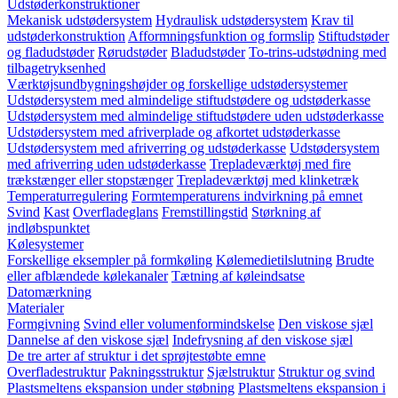
Udstøderkonstruktioner
Mekanisk udstødersystem
Hydraulisk udstødersystem
Krav til
udstøderkonstruktion
Afformningsfunktion og formslip
Stiftudstøder
og fladudstøder
Rørudstøder
Bladudstøder
To-trins-udstødning med
tilbagetryksenhed
Værktøjsundbygningshøjder og forskellige udstødersystemer
Udstødersystem med almindelige stiftudstødere og udstøderkasse
Udstødersystem med almindelige stiftudstødere uden udstøderkasse
Udstødersystem med afriverplade og afkortet udstøderkasse
Udstødersystem med afriverring og udstøderkasse
Udstødersystem
med afriverring uden udstøderkasse
Trepladeværktøj med fire
trækstænger eller stopstænger
Trepladeværktøj med klinketræk
Temperaturregulering
Formtemperaturens indvirkning på emnet
Svind
Kast
Overfladeglans
Fremstillingstid
Størkning af
indløbspunktet
Kølesystemer
Forskellige eksempler på formkøling
Kølemedietilslutning
Brudte
eller afblændede kølekanaler
Tætning af køleindsatse
Datomærkning
Materialer
Formgivning
Svind eller volumenformindskelse
Den viskose sjæl
Dannelse af den viskose sjæl
Indefrysning af den viskose sjæl
De tre arter af struktur i det sprøjtestøbte emne
Overfladestruktur
Pakningsstruktur
Sjælstruktur
Struktur og svind
Plastsmeltens ekspansion under støbning
Plastsmeltens ekspansion i