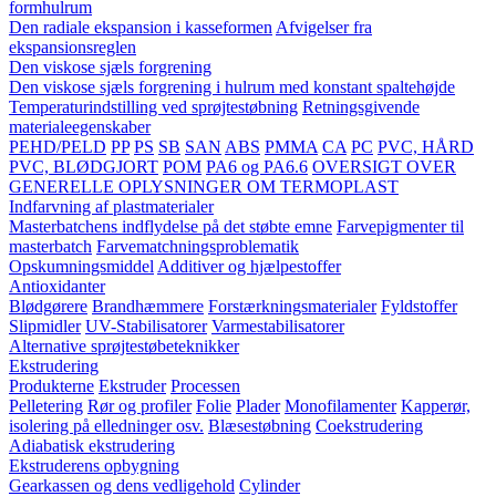
formhulrum
Den radiale ekspansion i kasseformen
Afvigelser fra
ekspansionsreglen
Den viskose sjæls forgrening
Den viskose sjæls forgrening i hulrum med konstant spaltehøjde
Temperaturindstilling ved sprøjtestøbning
Retningsgivende
materialeegenskaber
PEHD/PELD
PP
PS
SB
SAN
ABS
PMMA
CA
PC
PVC, HÅRD
PVC, BLØDGJORT
POM
PA6 og PA6.6
OVERSIGT OVER
GENERELLE OPLYSNINGER OM TERMOPLAST
Indfarvning af plastmaterialer
Masterbatchens indflydelse på det støbte emne
Farvepigmenter til
masterbatch
Farvematchningsproblematik
Opskumningsmiddel
Additiver og hjælpestoffer
Antioxidanter
Blødgørere
Brandhæmmere
Forstærkningsmaterialer
Fyldstoffer
Slipmidler
UV-Stabilisatorer
Varmestabilisatorer
Alternative sprøjtestøbeteknikker
Ekstrudering
Produkterne
Ekstruder
Processen
Pelletering
Rør og profiler
Folie
Plader
Monofilamenter
Kapperør,
isolering på elledninger osv.
Blæsestøbning
Coekstrudering
Adiabatisk ekstrudering
Ekstruderens opbygning
Gearkassen og dens vedligehold
Cylinder