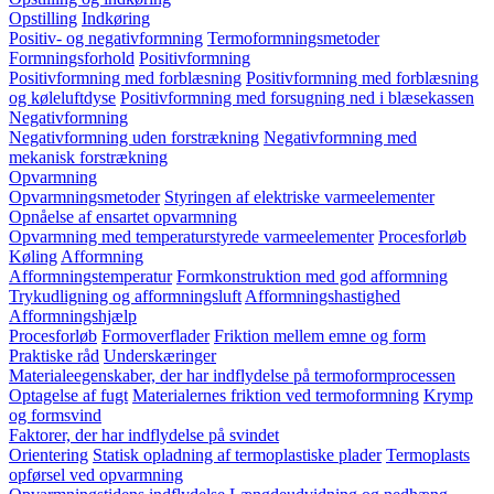
Opstilling
Indkøring
Positiv- og negativformning
Termoformningsmetoder
Formningsforhold
Positivformning
Positivformning med forblæsning
Positivformning med forblæsning
og køleluftdyse
Positivformning med forsugning ned i blæsekassen
Negativformning
Negativformning uden forstrækning
Negativformning med
mekanisk forstrækning
Opvarmning
Opvarmningsmetoder
Styringen af elektriske varmeelementer
Opnåelse af ensartet opvarmning
Opvarmning med temperaturstyrede varmeelementer
Procesforløb
Køling
Afformning
Afformningstemperatur
Formkonstruktion med god afformning
Trykudligning og afformningsluft
Afformningshastighed
Afformningshjælp
Procesforløb
Formoverflader
Friktion mellem emne og form
Praktiske råd
Underskæringer
Materialeegenskaber, der har indflydelse på termoformprocessen
Optagelse af fugt
Materialernes friktion ved termoformning
Krymp
og formsvind
Faktorer, der har indflydelse på svindet
Orientering
Statisk opladning af termoplastiske plader
Termoplasts
opførsel ved opvarmning