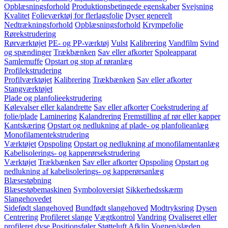
Opblæsningsforhold
Produktionsbetingede egenskaber
Svejsning
Kvalitet
Folieværktøj for flerlagsfolie
Dyser generelt
Nedtrækningsforhold
Opblæsningsforhold
Krympefolie
Rørekstrudering
Rørværktøjet
PE- og PP-værktøj
Vulst
Kalibrering
Vandfilm
Svind
og spændinger
Trækbænken
Sav eller afkorter
Spoleapparat
Samlemuffe
Opstart og stop af røranlæg
Profilekstrudering
Profilværktøjet
Kalibrering
Trækbænken
Sav eller afkorter
Stangværktøjet
Plade og planfolieekstrudering
Kølevalser eller kalandrette
Sav eller afkorter
Coekstrudering af
folie/plade
Laminering
Kalandrering
Fremstilling af rør eller kapper
Kantskæring
Opstart og nedlukning af plade- og planfolieanlæg
Monofilamentekstrudering
Værktøjet
Opspoling
Opstart og nedlukning af monofilamentanlæg
Kabelisolerings- og kapperørsekstrudering
Værktøjet
Trækbænken
Sav eller afkorter
Opspoling
Opstart og
nedlukning af kabelisolerings- og kapperørsanlæg
Blæsestøbning
Blæsestøbemaskinen
Symboloversigt
Sikkerhedsskærm
Slangehovedet
Sidefødt slangehoved
Bundfødt slangehoved
Modtryksring
Dysen
Centrering
Profileret slange
Vægtkontrol
Vandring
Ovaliseret eller
profileret dyse
Positionsføler
Støtteluft
Afklip
Vognen/slæden