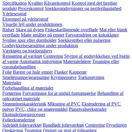
Specifikation
Kvalitet
Råvarekontrol
Kontrol med det færdige
produkt
Proceskontrol
Snekkeomdrejninger og periferihastighed
Ydelesesgraf
Eksempel på ydelsesgraf
Visuelle fejl under produktionen
Ridser
Skæg på dysen
Fiskeskællignende overflade
Mat eller blank
overflade
Matte striåber på emnet
Farveændring og koksklatter
Synlige spor efter dornholder
Snekkestriber eller pulsering
Godstykkelsesændring under produktion
Værktøjer og hjælpeudstyr
Rengøring af værktøj
Centrering
Styring af godstykkelsen ved hjælp
af varme
Automatisk indvejning
Materialefølere
Treatning eller
coronabehandling
Folie
Bægre og hule emner
Flasker
Kapperør
Smeltepumpe/gearpumpe
Krympeprøve
Trækprøvning
Materialer
Forbehandling af materialet
Fortørring
Forvarmning for at undgå fugtoptagelse
Behandling af
opkværnet materiale
Strømningskarakteristik
Miksning af PVC
Ekstrudering af PVC
pulver
PVC, chlor og smøremiddel
Planetvalseekstruder
Ekstruderingsprocesser
Folieekstrudering
Sidefødt folieværktøj
Bundfødt folieværktøj
Centrering
Fryselinjen
Opskæring
Treatning
Opstart og stop af folieanlæg