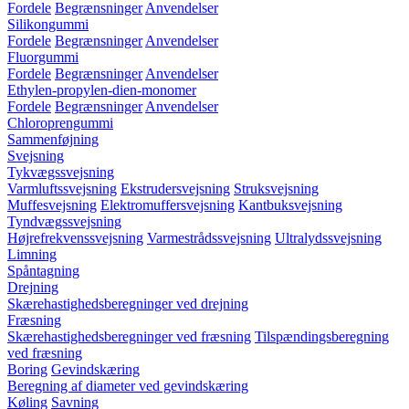
Fordele
Begrænsninger
Anvendelser
Silikongummi
Fordele
Begrænsninger
Anvendelser
Fluorgummi
Fordele
Begrænsninger
Anvendelser
Ethylen-propylen-dien-monomer
Fordele
Begrænsninger
Anvendelser
Chloroprengummi
Sammenføjning
Svejsning
Tykvægssvejsning
Varmluftssvejsning
Ekstrudersvejsning
Struksvejsning
Muffesvejsning
Elektromuffersvejsning
Kantbuksvejsning
Tyndvægssvejsning
Højrefrekvenssvejsning
Varmestrådssvejsning
Ultralydssvejsning
Limning
Spåntagning
Drejning
Skærehastighedsberegninger ved drejning
Fræsning
Skærehastighedsberegninger ved fræsning
Tilspændingsberegning
ved fræsning
Boring
Gevindskæring
Beregning af diameter ved gevindskæring
Køling
Savning