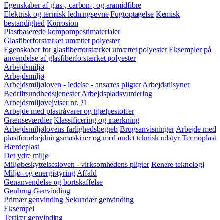
Egenskaber af glas-, carbon-, og aramidfibre
Elektrisk og termisk ledningsevne
Fugtoptagelse
Kemisk
bestandighed
Korrosion
Plastbaserede kompompostimaterialer
Glasfiberforstærket umættet polyester
Egenskaber for glasfiberforstærket umættet polyester
Eksempler på
anvendelse af glasfiberforstærket polyester
Arbejdsmiljø
Arbejdsmiljø
Arbejdsmiljøloven - ledelse - ansattes pligter
Arbejdstilsynet
Bedriftsundhedstjenester
Arbejdspladsvurdering
Arbejdsmiljøvejviser nr. 21
Arbejde med plastråvarer og hjælpestoffer
Grænseværdier
Klassificering og mærkning
Arbejdsmiljølovens farlighedsbegreb
Brugsanvisninger
Arbejde med
plastforarbejdningsmaskiner og med andet teknisk udstyr
Termoplast
Hærdeplast
Det ydre miljø
Miljøbeskyttelsesloven - virksomhedens pligter
Renere teknologi
Miljø- og energistyring
Affald
Genanvendelse og bortskaffelse
Genbrug
Genvinding
Primær genvinding
Sekundær genvinding
Eksempel
Tertiær genvinding