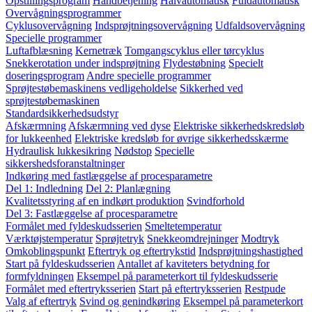
Opstillingsprogram
Håndbetjening
Halvautomatisk
Fuldautomatisk
Overvågningsprogrammer
Cyklusovervågning
Indsprøjtningsovervågning
Udfaldsovervågning
Specielle programmer
Luftafblæsning
Kernetræk
Tomgangscyklus eller tørcyklus
Snekkerotation under indsprøjtning
Flydestøbning
Specielt
doseringsprogram
Andre specielle programmer
Sprøjtestøbemaskinens vedligeholdelse
Sikkerhed ved
sprøjtestøbemaskinen
Standardsikkerhedsudstyr
Afskærmning
Afskærmning ved dyse
Elektriske sikkerhedskredsløb
for lukkeenhed
Elektriske kredsløb for øvrige sikkerhedsskærme
Hydraulisk lukkesikring
Nødstop
Specielle
sikkershedsforanstaltninger
Indkøring med fastlæggelse af procesparametre
Del 1: Indledning
Del 2: Planlægning
Kvalitetsstyring af en indkørt produktion
Svindforhold
Del 3: Fastlæggelse af procesparametre
Formålet med fyldeskudsserien
Smeltetemperatur
Værktøjstemperatur
Sprøjtetryk
Snekkeomdrejninger
Modtryk
Omkoblingspunkt
Eftertryk og eftertrykstid
Indsprøjtningshastighed
Start på fyldeskudsserien
Antallet af kaviteters betydning for
formfyldningen
Eksempel på parameterkort til fyldeskudsserie
Formålet med eftertryksserien
Start på eftertryksserien
Restpude
Valg af eftertryk
Svind og genindkøring
Eksempel på parameterkort