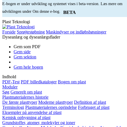
E-bogen er under udvikling og systemet vises i beta-version. Læs mere om
udviklingen under Om denne e-bog.
BETA
Plast Teknologi
Forside
Sprøjtestøbning
Maskindyser og indløbsbøsninger
Dyseanlæg og dyseanlægsflader
Gem som PDF
Gem side
Gem sektion
Gem hele bogen
Indhold
PDF-Test
PDF billedkataloger
Bogen om plast
Moduler
Søg
Generelt om plast
Plastmaterialernes historie
De første plasttyper
Moderne plasttyper
Definition af plast
Terminologi
Plastmaterialernes oprindelse
Forbruget af plast
Eksempler på anvendelse af plast
Kemisk opbygning af plast
Grundstoffer, atomer, molekyler og ioner