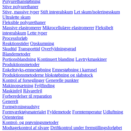
Polyurethanstøbning
Stive polyurethaner
Stive, massive typer
Stift integralskum
Let skum/isoleringsskum
Ultralette skum
Fleksible polyurethaner
Massive elastromerer
Mikrocellulære elastromerer
Fleksibelt
integralskum
Lette typer
Processforløb
Reaktionstider
Opskumning
Skudtid
Transporttid
Overfyldningsgrad
Blandemetoder
Portionsblandning
Kontinuert blanding
Lavtrykmaskiner
Produktionsmetoder
Enkeltstyks-emnestøbning
Emnestøbning i karrusel
Produktionsmetoderne blokstøbning og slabstock
Kontrol af forseglinger
Generelle punkter
Makinopsætning
Fejlfinding
Maskinfejl
Råvarefejl
Forberedelser til reparation
Generelt
Formgivningsudstyr
Formværktøjsmaterialet
Fyldemetode
Formtemperatur
Udluftning
Orientering
Kontrol- og prøvningsmetoder
Modtagekontrol af råvare
Driftkontrol under fremstillingsforløbet