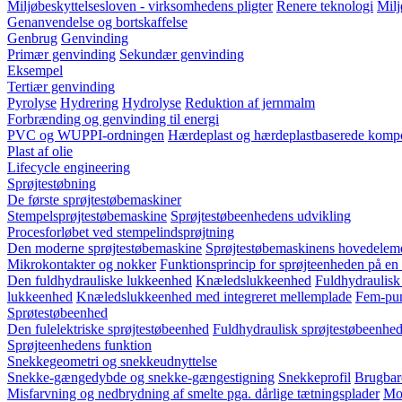
Miljøbeskyttelsesloven - virksomhedens pligter
Renere teknologi
Milj
Genanvendelse og bortskaffelse
Genbrug
Genvinding
Primær genvinding
Sekundær genvinding
Eksempel
Tertiær genvinding
Pyrolyse
Hydrering
Hydrolyse
Reduktion af jernmalm
Forbrænding og genvinding til energi
PVC og WUPPI-ordningen
Hærdeplast og hærdeplastbaserede kompo
Plast af olie
Lifecycle engineering
Sprøjtestøbning
De første sprøjtestøbemaskiner
Stempelsprøjtestøbemaskine
Sprøjtestøbeenhedens udvikling
Procesforløbet ved stempelindsprøjtning
Den moderne sprøjtestøbemaskine
Sprøjtestøbemaskinens hovedelem
Mikrokontakter og nokker
Funktionsprincip for sprøjteenheden på en
Den fuldhydrauliske lukkeenhed
Knæledslukkeenhed
Fuldhydraulisk
lukkeenhed
Knæledslukkeenhed med integreret mellemplade
Fem-pun
Sprøtestøbeenhed
Den fulelektriske sprøjtestøbeenhed
Fuldhydraulisk sprøjtestøbeenhed
Sprøjteenhedens funktion
Snekkegeometri og snekkeudnyttelse
Snekke-gængedybde og snekke-gængestigning
Snekkeprofil
Brugbar
Misfarvning og nedbrydning af smelte pga. dårlige tætningsplader
Mod