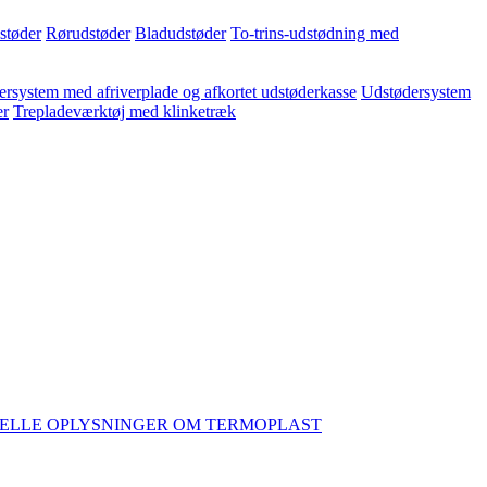
dstøder
Rørudstøder
Bladudstøder
To-trins-udstødning med
rsystem med afriverplade og afkortet udstøderkasse
Udstødersystem
er
Trepladeværktøj med klinketræk
ELLE OPLYSNINGER OM TERMOPLAST