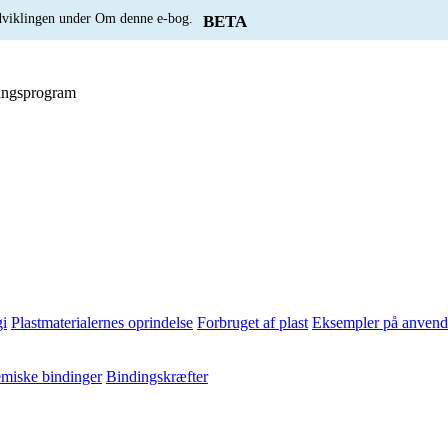
udviklingen under Om denne e-bog.
BETA
lingsprogram
i
Plastmaterialernes oprindelse
Forbruget af plast
Eksempler på anvende
miske bindinger
Bindingskræfter