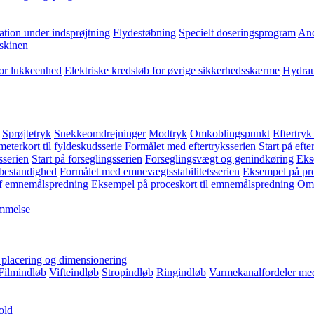
ation under indsprøjtning
Flydestøbning
Specielt doseringsprogram
And
skinen
for lukkeenhed
Elektriske kredsløb for øvrige sikkerhedsskærme
Hydrau
Sprøjtetryk
Snekkeomdrejninger
Modtryk
Omkoblingspunkt
Eftertryk
eterkort til fyldeskudsserie
Formålet med eftertryksserien
Start på efte
sserien
Start på forseglingsserien
Forseglingsvægt og genindkøring
Eks
bestandighed
Formålet med emnevægtsstabilitetsserien
Eksempel på pro
f emnemålspredning
Eksempel på proceskort til emnemålspredning
Omk
emmelse
, placering og dimensionering
Filmindløb
Vifteindløb
Stropindløb
Ringindløb
Varmekanalfordeler med
old