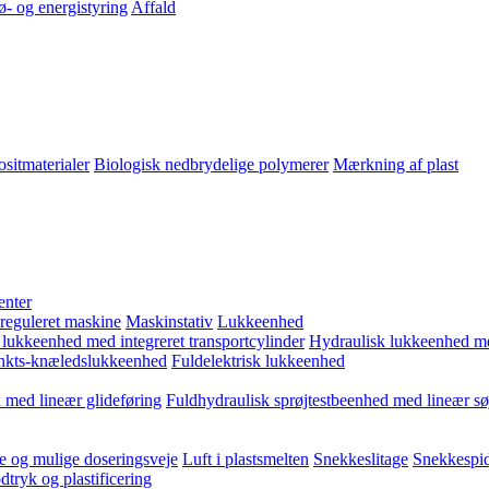
ø- og energistyring
Affald
sitmaterialer
Biologisk nedbrydelige polymerer
Mærkning af plast
enter
 reguleret maskine
Maskinstativ
Lukkeenhed
 lukkeenhed med integreret transportcylinder
Hydraulisk lukkeenhed m
kts-knæledslukkeenhed
Fuldelektrisk lukkeenhed
 med lineær glideføring
Fuldhydraulisk sprøjtestbeenhed med lineær sø
e og mulige doseringsveje
Luft i plastsmelten
Snekkeslitage
Snekkespid
tryk og plastificering