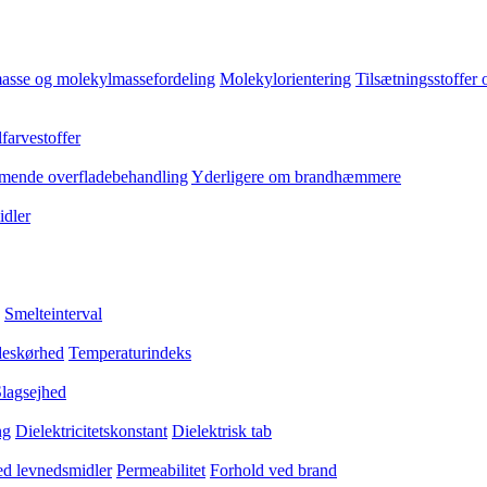
asse og molekylmassefordeling
Molekylorientering
Tilsætningsstoffer 
farvestoffer
ende overfladebehandling
Yderligere om brandhæmmere
dler
Smelteinterval
eskørhed
Temperaturindeks
lagsejhed
ng
Dielektricitetskonstant
Dielektrisk tab
med levnedsmidler
Permeabilitet
Forhold ved brand