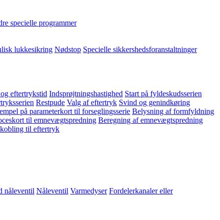
re specielle programmer
lisk lukkesikring
Nødstop
Specielle sikkershedsforanstaltninger
 og eftertrykstid
Indsprøjtningshastighed
Start på fyldeskudsserien
rtryksserien
Restpude
Valg af eftertryk
Svind og genindkøring
empel på parameterkort til forseglingsserie
Belysning af formfyldning
ceskort til emnevægtspredning
Beregning af emnevægtspredning
obling til eftertryk
 nåleventil
Nåleventil
Varmedyser
Fordelerkanaler eller