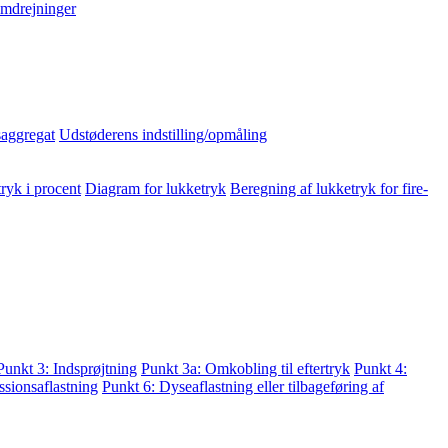
mdrejninger
aggregat
Udstøderens indstilling/opmåling
ryk i procent
Diagram for lukketryk
Beregning af lukketryk for fire-
Punkt 3: Indsprøjtning
Punkt 3a: Omkobling til eftertryk
Punkt 4:
sionsaflastning
Punkt 6: Dyseaflastning eller tilbageføring af