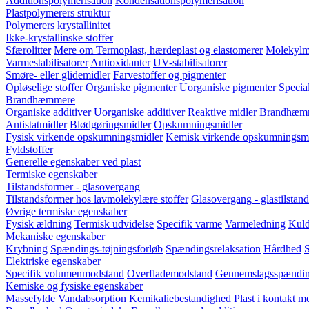
Additionspolymerisation
Kondensationspolymerisation
Plastpolymerers struktur
Polymerers krystallinitet
Ikke-krystallinske stoffer
Sfærolitter
Mere om Termoplast, hærdeplast og elastomerer
Molekylm
Varmestabilisatorer
Antioxidanter
UV-stabilisatorer
Smøre- eller glidemidler
Farvestoffer og pigmenter
Opløselige stoffer
Organiske pigmenter
Uorganiske pigmenter
Special
Brandhæmmere
Organiske additiver
Uorganiske additiver
Reaktive midler
Brandhæmm
Antistatmidler
Blødgøringsmidler
Opskumningsmidler
Fysisk virkende opskumningsmidler
Kemisk virkende opskumningsmi
Fyldstoffer
Generelle egenskaber ved plast
Termiske egenskaber
Tilstandsformer - glasovergang
Tilstandsformer hos lavmolekylære stoffer
Glasovergang - glastilstand
Øvrige termiske egenskaber
Fysisk ældning
Termisk udvidelse
Specifik varme
Varmeledning
Kuld
Mekaniske egenskaber
Krybning
Spændings-tøjningsforløb
Spændingsrelaksation
Hårdhed
S
Elektriske egenskaber
Specifik volumenmodstand
Overflademodstand
Gennemslagsspændi
Kemiske og fysiske egenskaber
Massefylde
Vandabsorption
Kemikaliebestandighed
Plast i kontakt 