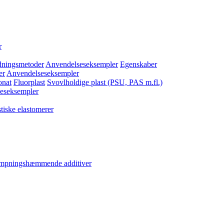
r
dningsmetoder
Anvendelseseksempler
Egenskaber
er
Anvendelseseksempler
onat
Fluorplast
Svovlholdige plast (PSU, PAS m.fl.)
eseksempler
tiske elastomerer
ampningshæmmende additiver