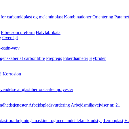
for carbamidplast og melaminplast
Kombinationer
Orientering
Paramet
Fibre som preform
Halvfabrikata
g
Oversigt
8-satin-væv
genskaber af carbonfibre
Prepregs
Fiberdiameter
Hybrider
d
Korrosion
endelse af glasfiberforstærket polyester
ndhedstjenester
Arbejdspladsvurdering
Arbejdsmiljøvejviser nr. 21
lastforarbejdningsmaskiner og med andet teknisk udstyr
Termoplast
Hæ