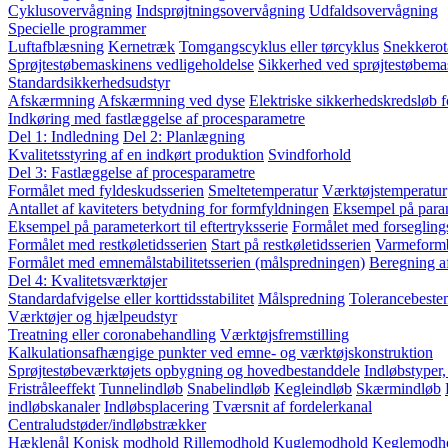
Cyklusovervågning
Indsprøjtningsovervågning
Udfaldsovervågning
Specielle programmer
Luftafblæsning
Kernetræk
Tomgangscyklus eller tørcyklus
Snekkerot
Sprøjtestøbemaskinens vedligeholdelse
Sikkerhed ved sprøjtestøbema
Standardsikkerhedsudstyr
Afskærmning
Afskærmning ved dyse
Elektriske sikkerhedskredsløb 
Indkøring med fastlæggelse af procesparametre
Del 1: Indledning
Del 2: Planlægning
Kvalitetsstyring af en indkørt produktion
Svindforhold
Del 3: Fastlæggelse af procesparametre
Formålet med fyldeskudsserien
Smeltetemperatur
Værktøjstemperatur
Antallet af kaviteters betydning for formfyldningen
Eksempel på param
Eksempel på parameterkort til eftertryksserie
Formålet med forsegling
Formålet med restkøletidsserien
Start på restkøletidsserien
Varmeform
Formålet med emnemålstabilitetsserien (målspredningen)
Beregning a
Del 4: Kvalitetsværktøjer
Standardafvigelse eller korttidsstabilitet
Målspredning
Tolerancebest
Værktøjer og hjælpeudstyr
Treatning eller coronabehandling
Værktøjsfremstilling
Kalkulationsafhængige punkter ved emne- og værktøjskonstruktion
Sprøjtestøbeværktøjets opbygning og hovedbestanddele
Indløbstyper
Fristråleeffekt
Tunnelindløb
Snabelindløb
Kegleindløb
Skærmindløb
indløbskanaler
Indløbsplacering
Tværsnit af fordelerkanal
Centraludstøder/indløbstrækker
Hæklenål
Konisk modhold
Rillemodhold
Kuglemodhold
Keglemodh