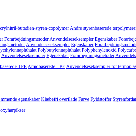
crylnitril-butadien-styren-copolymer
Andre styrenbaserede terpolymere
er
Forarbejdningsmetoder
Anvendelseseksempler
Egenskaber
Forarbej
ningsmetoder
Anvendelseseksempler
Egenskaber
Forarbejdningsmetod
yethylennaphthalat
Polybutylennaphthalat
Polyphenylenoxid
Polycarb
r
Anvendelseseksempler
Egenskaber
Forarbejdningsmetoder
Anvendels
rbaserede TPE
Amidbaserede TPE
Anvendelseseksempler for termoplas
mmende egenskaber
Klæbefri overflade
Farve
Fyldstoffer
Styrenford
poxyharpikser