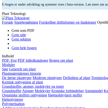
E-bogen er under udvikling og systemet vises i beta-version. Læs mere om 
Plast Teknologi
Forside
Sprøjtestøbning
Forskellige driftsformer og funktioner
Opstil
Gem som PDF
Gem side
Gem sektion
Gem hele bogen
Indhold
PDF-Test
PDF billedkataloger
Bogen om plast
Moduler
Søg
Generelt om plast
Plastmaterialernes historie
De første plasttyper
Moderne plasttyper
Definition af plast
Terminolog
Kemisk opbygning af plast
Grundstoffer, atomer, molekyler og ioner
Grundstoffer
Atomer
Molekyler
Kemiske forbindelser
Atommodel
Ke
Organiske stoffers opbygning
Højmolekylære stoffer
Højpolymerer
Polymerisation