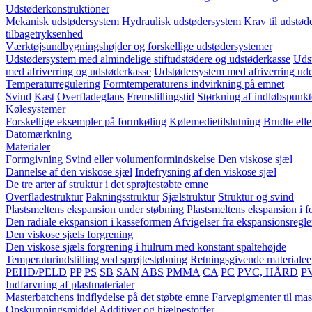
Udstøderkonstruktioner
Mekanisk udstødersystem
Hydraulisk udstødersystem
Krav til udstød
tilbagetryksenhed
Værktøjsundbygningshøjder og forskellige udstødersystemer
Udstødersystem med almindelige stiftudstødere og udstøderkasse
Udst
med afriverring og udstøderkasse
Udstødersystem med afriverring ud
Temperaturregulering
Formtemperaturens indvirkning på emnet
Svind
Kast
Overfladeglans
Fremstillingstid
Størkning af indløbspunkt
Kølesystemer
Forskellige eksempler på formkøling
Kølemedietilslutning
Brudte ell
Datomærkning
Materialer
Formgivning
Svind eller volumenformindskelse
Den viskose sjæl
Dannelse af den viskose sjæl
Indefrysning af den viskose sjæl
De tre arter af struktur i det sprøjtestøbte emne
Overfladestruktur
Pakningsstruktur
Sjælstruktur
Struktur og svind
Plastsmeltens ekspansion under støbning
Plastsmeltens ekspansion i 
Den radiale ekspansion i kasseformen
Afvigelser fra ekspansionsregl
Den viskose sjæls forgrening
Den viskose sjæls forgrening i hulrum med konstant spaltehøjde
Temperaturindstilling ved sprøjtestøbning
Retningsgivende materiale
PEHD/PELD
PP
PS
SB
SAN
ABS
PMMA
CA
PC
PVC, HÅRD
P
Indfarvning af plastmaterialer
Masterbatchens indflydelse på det støbte emne
Farvepigmenter til mas
Opskumningsmiddel
Additiver og hjælpestoffer