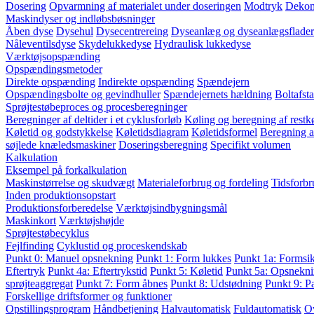
Dosering
Opvarmning af materialet under doseringen
Modtryk
Dekom
Maskindyser og indløbsbøsninger
Åben dyse
Dysehul
Dysecentrereing
Dyseanlæg og dyseanlægsflader
Nåleventilsdyse
Skydelukkedyse
Hydraulisk lukkedyse
Værktøjsopspænding
Opspændingsmetoder
Direkte opspænding
Indirekte opspænding
Spændejern
Opspændingsbolte og gevindhuller
Spændejernets hældning
Boltafst
Sprøjtestøbeproces og procesberegninger
Beregninger af deltider i et cyklusforløb
Køling og beregning af restkø
Køletid og godstykkelse
Køletidsdiagram
Køletidsformel
Beregning a
søjlede knæledsmaskiner
Doseringsberegning
Specifikt volumen
Kalkulation
Eksempel på forkalkulation
Maskinstørrelse og skudvægt
Materialeforbrug og fordeling
Tidsforbr
Inden produktionsopstart
Produktionsforberedelse
Værktøjsindbygningsmål
Maskinkort
Værktøjshøjde
Sprøjtestøbecyklus
Fejlfinding
Cyklustid og proceskendskab
Punkt 0: Manuel opsnekning
Punkt 1: Form lukkes
Punkt 1a: Formsi
Eftertryk
Punkt 4a: Eftertrykstid
Punkt 5: Køletid
Punkt 5a: Opsnekni
sprøjteaggregat
Punkt 7: Form åbnes
Punkt 8: Udstødning
Punkt 9: P
Forskellige driftsformer og funktioner
Opstillingsprogram
Håndbetjening
Halvautomatisk
Fuldautomatisk
O