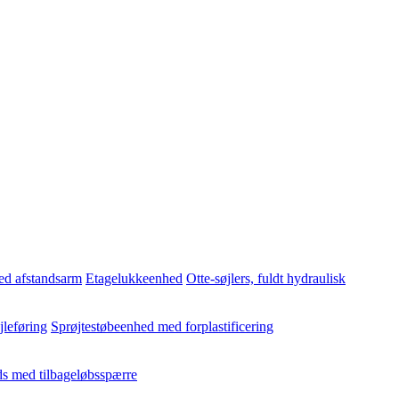
ed afstandsarm
Etagelukkeenhed
Otte-søjlers, fuldt hydraulisk
jleføring
Sprøjtestøbeenhed med forplastificering
s med tilbageløbsspærre