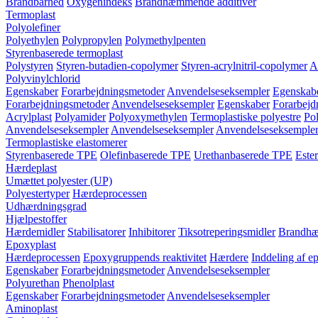
Brandbarhed
Oxygenindeks
Brandhæmmende additiver
Termoplast
Polyolefiner
Polyethylen
Polypropylen
Polymethylpenten
Styrenbaserede termoplast
Polystyren
Styren-butadien-copolymer
Styren-acrylnitril-copolymer
A
Polyvinylchlorid
Egenskaber
Forarbejdningsmetoder
Anvendelseseksempler
Egenskab
Forarbejdningsmetoder
Anvendelseseksempler
Egenskaber
Forarbejd
Acrylplast
Polyamider
Polyoxymethylen
Termoplastiske polyestre
Pol
Anvendelseseksempler
Anvendelseseksempler
Anvendelseseksemple
Termoplastiske elastomerer
Styrenbaserede TPE
Olefinbaserede TPE
Urethanbaserede TPE
Este
Hærdeplast
Umættet polyester (UP)
Polyestertyper
Hærdeprocessen
Udhærdningsgrad
Hjælpestoffer
Hærdemidler
Stabilisatorer
Inhibitorer
Tiksotreperingsmidler
Brandhæ
Epoxyplast
Hærdeprocessen
Epoxygruppends reaktivitet
Hærdere
Inddeling af e
Egenskaber
Forarbejdningsmetoder
Anvendelseseksempler
Polyurethan
Phenolplast
Egenskaber
Forarbejdningsmetoder
Anvendelseseksempler
Aminoplast