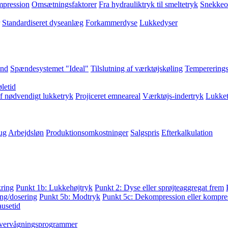
pression
Omsætningsfaktorer
Fra hydrauliktryk til smeltetryk
Snekkeo
Standardiseret dyseanlæg
Forkammerdyse
Lukkedyser
and
Spændesystemet "Ideal"
Tilslutning af værktøjskøling
Tempererings
letid
f nødvendigt lukketryk
Projiceret emneareal
Værktøjs-indertryk
Lukket
ug
Arbejdsløn
Produktionsomkostninger
Salgspris
Efterkalkulation
kring
Punkt 1b: Lukkehøjtryk
Punkt 2: Dyse eller sprøjteaggregat frem
ng/dosering
Punkt 5b: Modtryk
Punkt 5c: Dekompression eller kompres
ausetid
vervågningsprogrammer