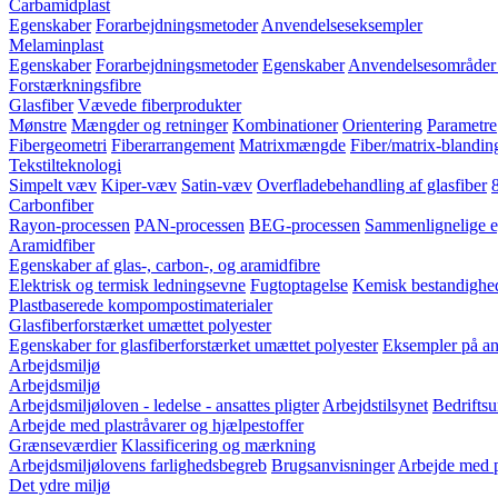
Carbamidplast
Egenskaber
Forarbejdningsmetoder
Anvendelseseksempler
Melaminplast
Egenskaber
Forarbejdningsmetoder
Egenskaber
Anvendelsesområder 
Forstærkningsfibre
Glasfiber
Vævede fiberprodukter
Mønstre
Mængder og retninger
Kombinationer
Orientering
Parametre
Fibergeometri
Fiberarrangement
Matrixmængde
Fiber/matrix-blandin
Tekstilteknologi
Simpelt væv
Kiper-væv
Satin-væv
Overfladebehandling af glasfiber
Carbonfiber
Rayon-processen
PAN-processen
BEG-processen
Sammenlignelige e
Aramidfiber
Egenskaber af glas-, carbon-, og aramidfibre
Elektrisk og termisk ledningsevne
Fugtoptagelse
Kemisk bestandighe
Plastbaserede kompompostimaterialer
Glasfiberforstærket umættet polyester
Egenskaber for glasfiberforstærket umættet polyester
Eksempler på anv
Arbejdsmiljø
Arbejdsmiljø
Arbejdsmiljøloven - ledelse - ansattes pligter
Arbejdstilsynet
Bedriftsu
Arbejde med plastråvarer og hjælpestoffer
Grænseværdier
Klassificering og mærkning
Arbejdsmiljølovens farlighedsbegreb
Brugsanvisninger
Arbejde med p
Det ydre miljø