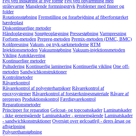
Fejl ved indkøring af nye forme
Fejl ved opvarmning med
strålevarme
Manglende formningstryk
Problemer med finner og
folder
Rotationsstøbning
Fremstilling og forarbejdning af fiberforstærket
hærdeplast
Diskontinuerlige metoder
Håndoplægning
Sprøjteoplægning
Pressestøbning
Varmpresning
Forform-metoden
Prepreg-metoden
Premix-metoden (DMC, BMC)
Koldpresning
Vakum- og tryk-sækmetoderne
RTM
Injektionsmetoden
Vakuumstøbning
Vakuum-injektionsmetoden
Vikling
Autoklavering
Kontinuerlige metoder
Pultudering
Kontinuerlig laminering
Kontinuerlig vikling
One off-
metoden
Sandwichkonstruktioner
Kontrolmetoder
Råvarekontrol
Råvarekontrol af polyesterharpikser
Råvarekontrol af
epoxysystemer
Råvarekontrol af forstærkningsmateriale
Råvare af
prepreges
Produktionskontrol
Færdigvarekontrol
Reparationsmetoder
Principper for reparation
Gelcoat- og topcoatsskader
Laminatskader
- ikke genemgående
Laminatskader - gennemgående
Laminatskader
- sandwichkonstruktioner
Oversigt over gelcoatfejl - deres årsag og
afhjælpning
Polyurethanstøbning