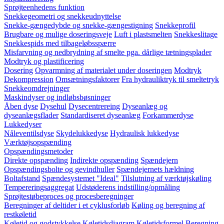
Sprøjteenhedens funktion
Snekkegeometri og snekkeudnyttelse
Snekke-gængedybde og snekke-gængestigning
Snekkeprofil
Brugbare og mulige doseringsveje
Luft i plastsmelten
Snekkeslitage
Snekkespids med tilbageløbsspærre
Misfarvning og nedbrydning af smelte pga. dårlige tætningsplader
Modtryk og plastificering
Dosering
Opvarmning af materialet under doseringen
Modtryk
Dekompression
Omsætningsfaktorer
Fra hydrauliktryk til smeltetryk
Snekkeomdrejninger
Maskindyser og indløbsbøsninger
Åben dyse
Dysehul
Dysecentrereing
Dyseanlæg og
dyseanlægsflader
Standardiseret dyseanlæg
Forkammerdyse
Lukkedyser
Nåleventilsdyse
Skydelukkedyse
Hydraulisk lukkedyse
Værktøjsopspænding
Opspændingsmetoder
Direkte opspænding
Indirekte opspænding
Spændejern
Opspændingsbolte og gevindhuller
Spændejernets hældning
Boltafstand
Spændesystemet "Ideal"
Tilslutning af værktøjskøling
Tempereringsaggregat
Udstøderens indstilling/opmåling
Sprøjtestøbeproces og procesberegninger
Beregninger af deltider i et cyklusforløb
Køling og beregning af
restkøletid
Køletid og godstykkelse
Køletidsdiagram
Køletidsformel
Beregning