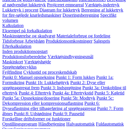
af nødvendigt lukketryk
Projiceret emneareal
Værktøjs-indertryk
Lukketryk i procent
Diagram for lukketryk
Beregning af lukketryk
for fire-søjlede knæledsmaskiner
Doseringsberegning
Specifikt
volumen
Kalkulation
Eksempel på forkalkulation
Maskinstørrelse og skudvægt
Materialeforbrug og fordeling
Tidsforbrug
Arbejdsløn
Produktionsomkostninger
Salgspris
Efterkalkulation
Inden produktionsopstart
Produktionsforberedelse
Værktøjsindbygningsmål
Maskinkort
Værktøjshøjde
Sprøjtestøbecyklus
Fejlfinding
Cyklustid og proceskendskab
Punkt 0: Manuel opsnekning
Punkt 1: Form lukkes
Punkt 1a:
Formsikring
Punkt 1b: Lukkehøjtryk
Punkt 2: Dyse eller
sprøjteaggregat frem
Punkt 3: Indsprøjtning
Punkt 3a: Omkobling til
eftertryk
Punkt 4: Eftertryk
Punkt 4a: Eftertrykstid
Punkt 5: Køletid
Punkt 5a: Opsnekning/dosering
Punkt 5b: Modtryk
Punkt 5c:
Dekompression eller kompressionsaflastning
Punkt 6:
Dyseaflastning eller tilbageføring af sprøjteaggregat
Punkt 7: Form
åbnes
Punkt 8: Udstødning
Punkt 9: Pausetid
Forskellige driftsformer og funktioner
Opstillingsprogram
Håndbetjening
Halvautomatisk
Fuldautomatisk