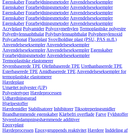
Egenskaber
Forarbejdningsmetoder
Anvendelseseksempler
Egenskaber
Forarbejdningsmetoder
Anvendelseseksempler
Egenskaber
Forarbejdningsmetoder
Anvendelseseksempler
Egenskaber
Forarbejdningsmetoder
Anvendelseseksempler
Egenskaber
Forarbejdningsmetoder
Anvendelseseksempler
Acrylplast
Polyamider
Polyoxymethylen
Termoplastiske polyestre
Polyethylennaphthalat
Polybutylennaphthalat
Polyphenylenoxid
Polycarbonat
Fluorplast
Svovlholdige plast (PSU, PAS m.fl.)
Anvendelseseksempler
Anvendelseseksempler
Anvendelseseksempler
Anvendelseseksempler
Egenskaber
Forarbejdningsmetoder
Anvendelseseksempler
Termoplastiske elastomerer
Styrenbaserede TPE
Olefinbaserede TPE
Urethanbaserede TPE
Esterbaserede TPE
Amidbaserede TPE
Anvendelseseksempler for
termoplastiske elastomerer
Hærdeplast
Umættet polyester (UP)
Polyestertyper
Hærdeprocessen
Udhærdningsgrad
Hjælpestoffer
Hærdemidler
Stabilisatorer
Inhibitorer
Tiksotreperingsmidler
Brandhæmmende egenskaber
Klæbefri overflade
Farve
Fyldstoffer
Styrenfordampningshæmmende additiver
Epoxyplast
Hærdeprocessen
Epoxygruppends reaktivitet
Hærdere
Inddeling af