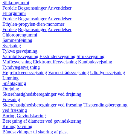
Silikongummi
Fordele
Begrænsninger
Anvendelser
Fluorgummi
Fordele
Begrænsninger
Anvendelser
Ethylen-propylen-dien-monomer
Fordele
Begrænsninger
Anvendelser
Chloroprengummi
Sammenføjning
Svejsning
Tykvægssvejsning
Varmluftssvejsning
Ekstrudersvejsning
Struksvejsning
Muffesvejsning
Elektromuffersvejsning
Kantbuksvejsning
Tyndvægssvejsning
Højrefrekvenssvejsning
Varmestrådssvejsning
Ultralydssvejsning
Limning
Spåntagning
Drejning
Skærehastighedsberegninger ved drejning
Fræsning
Skærehastighedsberegninger ved fræsning
Tilspændingsberegning
ved fræsning
Boring
Gevindskæring
Beregning af diameter ved gevindskæring
Køling
Savning
Båndsavklinger til skæring af plast