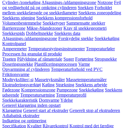
Cylinder-/zonekøling
Afgasnings-/afdampningszone
Notzone
Fejl
og vedligehold på og omkring cylinderen
Snekken
Forholdet
mellem snekkelængde og snekkediameter
Snekkens zoneopdeling
Snekkens stigning
Snekkens kompressionsforhold
Volumenbestemmelse
Snekketyper
Sammensatte snekker
Barrierezone
Mikse-/blandezoner
Krav til snekkegeometri
Snekkespids
Dobbeltsnekke
Snekkens data
Afgasnings-/afdampningszone
Forskydelig snekke
Snekkekøling
Kontrolpanel
Amperemeter
Temperaturstyringsinstrumenter
Temperaturføler
Processen fra granulat til produkt
Tragten
Påfyldning af råmateriale
Suger
Fortørring
Stropsnekke
Doseringssnekke
Plastificeringsprocessen
Varme
Opvarmning af cylinderen
Temperaturforhold ved PVC
Friktionsvarme
Modtryksfilter/-si
Massetryksmåler
Massetemperaturmåler
Ekstruderingsværktøj
Køling
Strækning
Snekkens arbejde
Fødezone
Kompressionszone
Pumpezone
Snekkekøling
Snekkens
udseende
Temperatursætning
Temperaturprofil
Snekkekarakteristik
Dornvarme
Ydelse
Generel klargøring inden opstart
Klargøring
Generel start af ekstruder
Generelt stop af ekstruderen
Adiabatisk ekstruder
Indkøring og optimering
Specifikation
Kvalitet
Råvarekontrol
Kontrol med det færdige