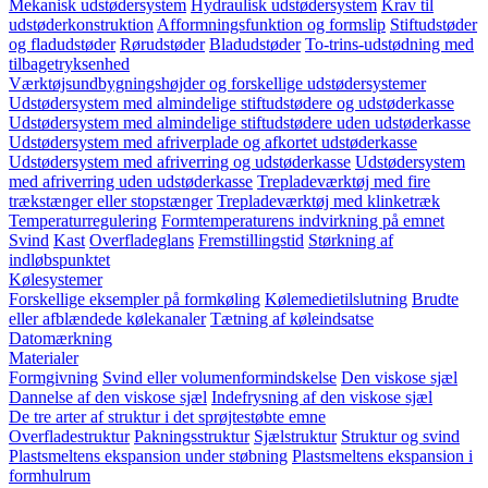
Mekanisk udstødersystem
Hydraulisk udstødersystem
Krav til
udstøderkonstruktion
Afformningsfunktion og formslip
Stiftudstøder
og fladudstøder
Rørudstøder
Bladudstøder
To-trins-udstødning med
tilbagetryksenhed
Værktøjsundbygningshøjder og forskellige udstødersystemer
Udstødersystem med almindelige stiftudstødere og udstøderkasse
Udstødersystem med almindelige stiftudstødere uden udstøderkasse
Udstødersystem med afriverplade og afkortet udstøderkasse
Udstødersystem med afriverring og udstøderkasse
Udstødersystem
med afriverring uden udstøderkasse
Trepladeværktøj med fire
trækstænger eller stopstænger
Trepladeværktøj med klinketræk
Temperaturregulering
Formtemperaturens indvirkning på emnet
Svind
Kast
Overfladeglans
Fremstillingstid
Størkning af
indløbspunktet
Kølesystemer
Forskellige eksempler på formkøling
Kølemedietilslutning
Brudte
eller afblændede kølekanaler
Tætning af køleindsatse
Datomærkning
Materialer
Formgivning
Svind eller volumenformindskelse
Den viskose sjæl
Dannelse af den viskose sjæl
Indefrysning af den viskose sjæl
De tre arter af struktur i det sprøjtestøbte emne
Overfladestruktur
Pakningsstruktur
Sjælstruktur
Struktur og svind
Plastsmeltens ekspansion under støbning
Plastsmeltens ekspansion i
formhulrum