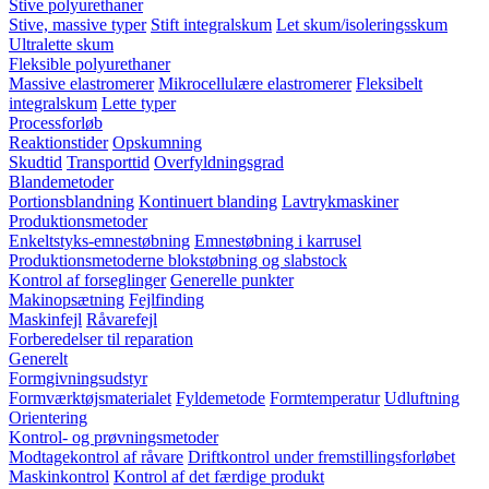
Stive polyurethaner
Stive, massive typer
Stift integralskum
Let skum/isoleringsskum
Ultralette skum
Fleksible polyurethaner
Massive elastromerer
Mikrocellulære elastromerer
Fleksibelt
integralskum
Lette typer
Processforløb
Reaktionstider
Opskumning
Skudtid
Transporttid
Overfyldningsgrad
Blandemetoder
Portionsblandning
Kontinuert blanding
Lavtrykmaskiner
Produktionsmetoder
Enkeltstyks-emnestøbning
Emnestøbning i karrusel
Produktionsmetoderne blokstøbning og slabstock
Kontrol af forseglinger
Generelle punkter
Makinopsætning
Fejlfinding
Maskinfejl
Råvarefejl
Forberedelser til reparation
Generelt
Formgivningsudstyr
Formværktøjsmaterialet
Fyldemetode
Formtemperatur
Udluftning
Orientering
Kontrol- og prøvningsmetoder
Modtagekontrol af råvare
Driftkontrol under fremstillingsforløbet
Maskinkontrol
Kontrol af det færdige produkt