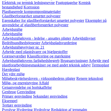
Elektrisk og termisk ledningsevne
Fugtoptagelse
Kemisk
bestandighed
Korrosion
Plastbaserede kompompostimaterialer
Glasfiberforstærket umættet polyester
Egenskaber for glasfiberforstærket umættet polyester
Eksempler på
anvendelse af glasfiberforstærket polyester
Arbejdsmiljø
Arbejdsmiljø
Arbejdsmiljøloven - ledelse - ansattes pligter
Arbejdstilsynet
Bedriftsundhedstjenester
Arbejdspladsvurdering
Arbejdsmiljøvejviser nr. 21
Arbejde med plastråvarer og hjælpestoffer
Grænseværdier
Klassificering og mærkning
Arbejdsmiljølovens farlighedsbegreb
Brugsanvisninger
Arbejde med
plastforarbejdningsmaskiner og med andet teknisk udstyr
Termoplast
Hærdeplast
Det ydre miljø
Miljøbeskyttelsesloven - virksomhedens pligter
Renere teknologi
Miljø- og energistyring
Affald
Genanvendelse og bortskaffelse
Genbrug
Genvinding
Primær genvinding
Sekundær genvinding
Eksempel
Tertiær genvinding
Pyrolyse
Hydrering
Hydrolyse
Reduktion af jernmalm