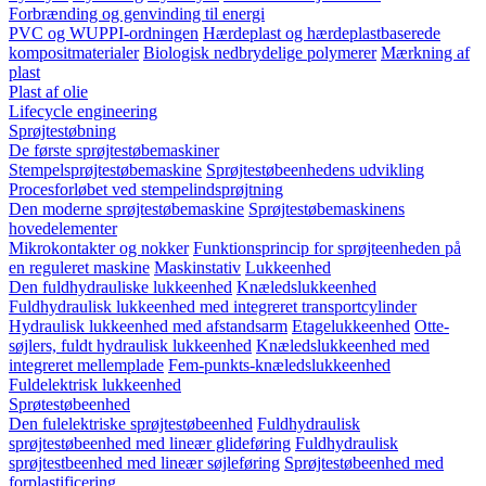
Forbrænding og genvinding til energi
PVC og WUPPI-ordningen
Hærdeplast og hærdeplastbaserede
kompositmaterialer
Biologisk nedbrydelige polymerer
Mærkning af
plast
Plast af olie
Lifecycle engineering
Sprøjtestøbning
De første sprøjtestøbemaskiner
Stempelsprøjtestøbemaskine
Sprøjtestøbeenhedens udvikling
Procesforløbet ved stempelindsprøjtning
Den moderne sprøjtestøbemaskine
Sprøjtestøbemaskinens
hovedelementer
Mikrokontakter og nokker
Funktionsprincip for sprøjteenheden på
en reguleret maskine
Maskinstativ
Lukkeenhed
Den fuldhydrauliske lukkeenhed
Knæledslukkeenhed
Fuldhydraulisk lukkeenhed med integreret transportcylinder
Hydraulisk lukkeenhed med afstandsarm
Etagelukkeenhed
Otte-
søjlers, fuldt hydraulisk lukkeenhed
Knæledslukkeenhed med
integreret mellemplade
Fem-punkts-knæledslukkeenhed
Fuldelektrisk lukkeenhed
Sprøtestøbeenhed
Den fulelektriske sprøjtestøbeenhed
Fuldhydraulisk
sprøjtestøbeenhed med lineær glideføring
Fuldhydraulisk
sprøjtestbeenhed med lineær søjleføring
Sprøjtestøbeenhed med
forplastificering