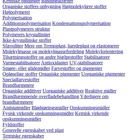
Kemiske bindinger
Bindingskræfter
Organiske stoffers opbygning
Højmolekylære stoffer
Højpolymerer
Polymerisation
Additionspolymerisation
Kondensationspolymerisation
Plastpolymerers struktur
Polymerers krystallinitet
Ikke-krystallinske stoffer
Sfærolitter
Mere om Termoplast, hærdeplast og elastomerer
Molekylmasse og molekylmassefordeling
Molekylorientering
Tilsætningsstoffer og andre hjælpestoffer
Stabilisatorer
Varmestabilisatorer
Antioxidanter
UV-stabilisatorer
Smøre- eller glidemidler
Farvestoffer og pigmenter
Opløselige stoffer
Organiske pigmenter
Uorganiske pigmenter
Specialfarvestoffer
Brandhæmmere
Organiske additiver
Uorganiske additiver
Reaktive midler
Brandhæmmende overfladebehandling
Yderligere om
brandhæmmere
Antistatmidler
Blødgøringsmidler
Opskumningsmidler
Fysisk virkende opskumningsmidler
Kemisk virkende
opskumningsmidler
Fyldstoffer
Generelle egenskaber ved plast
Termiske egenskaber