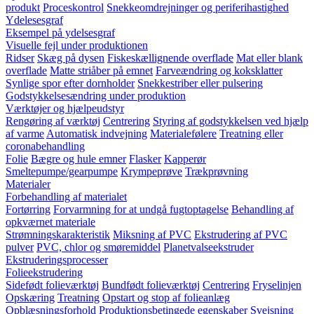
produkt
Proceskontrol
Snekkeomdrejninger og periferihastighed
Ydelesesgraf
Eksempel på ydelsesgraf
Visuelle fejl under produktionen
Ridser
Skæg på dysen
Fiskeskællignende overflade
Mat eller blank
overflade
Matte striåber på emnet
Farveændring og koksklatter
Synlige spor efter dornholder
Snekkestriber eller pulsering
Godstykkelsesændring under produktion
Værktøjer og hjælpeudstyr
Rengøring af værktøj
Centrering
Styring af godstykkelsen ved hjælp
af varme
Automatisk indvejning
Materialefølere
Treatning eller
coronabehandling
Folie
Bægre og hule emner
Flasker
Kapperør
Smeltepumpe/gearpumpe
Krympeprøve
Trækprøvning
Materialer
Forbehandling af materialet
Fortørring
Forvarmning for at undgå fugtoptagelse
Behandling af
opkværnet materiale
Strømningskarakteristik
Miksning af PVC
Ekstrudering af PVC
pulver
PVC, chlor og smøremiddel
Planetvalseekstruder
Ekstruderingsprocesser
Folieekstrudering
Sidefødt folieværktøj
Bundfødt folieværktøj
Centrering
Fryselinjen
Opskæring
Treatning
Opstart og stop af folieanlæg
Opblæsningsforhold
Produktionsbetingede egenskaber
Svejsning