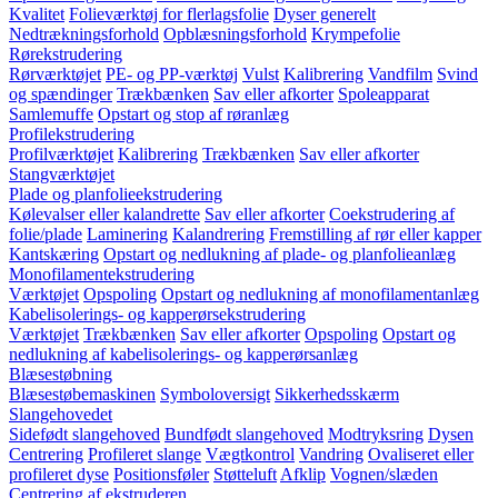
Kvalitet
Folieværktøj for flerlagsfolie
Dyser generelt
Nedtrækningsforhold
Opblæsningsforhold
Krympefolie
Rørekstrudering
Rørværktøjet
PE- og PP-værktøj
Vulst
Kalibrering
Vandfilm
Svind
og spændinger
Trækbænken
Sav eller afkorter
Spoleapparat
Samlemuffe
Opstart og stop af røranlæg
Profilekstrudering
Profilværktøjet
Kalibrering
Trækbænken
Sav eller afkorter
Stangværktøjet
Plade og planfolieekstrudering
Kølevalser eller kalandrette
Sav eller afkorter
Coekstrudering af
folie/plade
Laminering
Kalandrering
Fremstilling af rør eller kapper
Kantskæring
Opstart og nedlukning af plade- og planfolieanlæg
Monofilamentekstrudering
Værktøjet
Opspoling
Opstart og nedlukning af monofilamentanlæg
Kabelisolerings- og kapperørsekstrudering
Værktøjet
Trækbænken
Sav eller afkorter
Opspoling
Opstart og
nedlukning af kabelisolerings- og kapperørsanlæg
Blæsestøbning
Blæsestøbemaskinen
Symboloversigt
Sikkerhedsskærm
Slangehovedet
Sidefødt slangehoved
Bundfødt slangehoved
Modtryksring
Dysen
Centrering
Profileret slange
Vægtkontrol
Vandring
Ovaliseret eller
profileret dyse
Positionsføler
Støtteluft
Afklip
Vognen/slæden
Centrering af ekstruderen