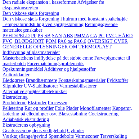
Den radiale ekspansion i kasseformen
Afvigelser fra
ekspansionsreglen
Den viskose sjæls forgrening
Den viskose sjæls forgrening i hulrum med konstant spaltehøjde
Temperaturindstilling ved sprøjtestøbning
Retningsgivende
materialeegenskaber
PEHD/PELD
PP
PS
SB
SAN
ABS
PMMA
CA
PC
PVC, HÅRD
PVC, BLØDGJORT
POM
PA6 og PA6.6
OVERSIGT OVER
GENERELLE OPLYSNINGER OM TERMOPLAST
Indfarvning af plastmaterialer
Masterbatchens indflydelse på det støbte emne
Farvepigmenter til
masterbatch
Farvematchningsproblematik
Opskumningsmiddel
Additiver og hjælpestoffer
Antioxidanter
Blødgørere
Brandhæmmere
Forstærkningsmaterialer
Fyldstoffer
Slipmidler
UV-Stabilisatorer
Varmestabilisatorer
Alternative sprøjtestøbeteknikker
Ekstrudering
Produkterne
Ekstruder
Processen
Pelletering
Rør og profiler
Folie
Plader
Monofilamenter
Kapperør,
isolering på elledninger osv.
Blæsestøbning
Coekstrudering
Adiabatisk ekstrudering
Ekstruderens opbygning
Gearkassen og dens vedligehold
Cylinder
Værktøjsflange/gevind
Spændebolte
Varmezoner
Traverskøling