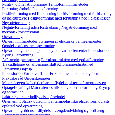
Positiv- og negativformning
Termoformningsmetoder
Formningsforhold
Positivformning
Positivformning med forblæsning
Positivformning med forblæsning
og køleluftdyse
Positivformning med forsugning ned i blæsekassen
Negativformning
Negativformning uden forstrækning
Negativformning med
mekanisk forstrækning
Opvarmning
Opvarmningsmetoder
Styringen af elektriske varmeelementer
Opnåelse af ensartet opvarmning
Opvarmning med temperaturstyrede varmeelementer
Procesforløb
Køling
Afformning
Afformningstemperatur
Formkonstruktion med god afformning
Trykudligning og afformningsluft
Afformningshastighed
Afformningshjælp
Procesforløb
Formoverflader
Friktion mellem emne og form
Praktiske råd
Underskæringer
Materialeegenskaber, der har indflydelse på termoformprocessen
Optagelse af fugt
Materialernes friktion ved termoformning
Krymp
og formsvind
Faktorer, der har indflydelse på svindet
Orientering
Statisk opladning af termoplastiske plader
Termoplasts
opførsel ved opvarmning
Opvarmningstidens indflydelse
Længdeudvidning og nedhæng