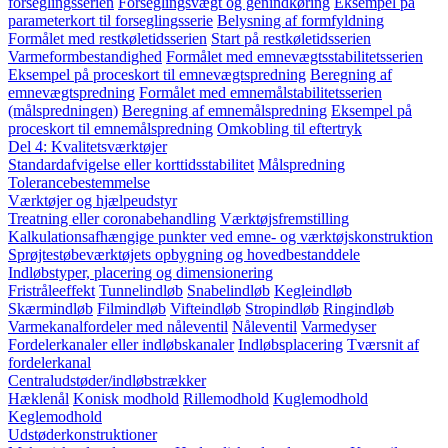
forseglingsserien
Forseglingsvægt og genindkøring
Eksempel på
parameterkort til forseglingsserie
Belysning af formfyldning
Formålet med restkøletidsserien
Start på restkøletidsserien
Varmeformbestandighed
Formålet med emnevægtsstabilitetsserien
Eksempel på proceskort til emnevægtspredning
Beregning af
emnevægtspredning
Formålet med emnemålstabilitetsserien
(målspredningen)
Beregning af emnemålspredning
Eksempel på
proceskort til emnemålspredning
Omkobling til eftertryk
Del 4: Kvalitetsværktøjer
Standardafvigelse eller korttidsstabilitet
Målspredning
Tolerancebestemmelse
Værktøjer og hjælpeudstyr
Treatning eller coronabehandling
Værktøjsfremstilling
Kalkulationsafhængige punkter ved emne- og værktøjskonstruktion
Sprøjtestøbeværktøjets opbygning og hovedbestanddele
Indløbstyper, placering og dimensionering
Fristråleeffekt
Tunnelindløb
Snabelindløb
Kegleindløb
Skærmindløb
Filmindløb
Vifteindløb
Stropindløb
Ringindløb
Varmekanalfordeler med nåleventil
Nåleventil
Varmedyser
Fordelerkanaler eller indløbskanaler
Indløbsplacering
Tværsnit af
fordelerkanal
Centraludstøder/indløbstrækker
Hæklenål
Konisk modhold
Rillemodhold
Kuglemodhold
Keglemodhold
Udstøderkonstruktioner