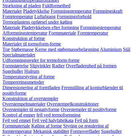
Formningstemperaturområdet
Strækning af pladen
Fuldformethed
Materialer
Pladetykkelse
Formningstemperatur
Formningskraft
Fomrtemperatur
Luftafgang
Formningsforhold
Termoplastens opførsel under køling
Materiale
Pladetykkelsen efter formning
Formningstemperatur
Afformningstemperatur
Formmateriale
Formtemperatur
Konstruktion af forme
Materialer til tormoform-forme
Træ
Støbemasse
Kerne med støbemassebelægning
Aluminium
Stål
Specialmaterialer
Udformningsregler for termoform-forme
Formstørrelse
Slipvinkler
Radier
Overfladeruhed på formen
Sugehuller
Hulrum
Temperaturstyring af forme
Tempereringsmetoder
Dimensionering af formfladen
Fremstilling af konturblænder til
positivforme
Konstruktion af overstempler
Overstempelmaterialer
Overstempelkonstruktioner
Overstempler til negativforme
Overstempler til positivforme
Kontrol af emner
fejl ved termoformning
Fejl ved emnet
Fejl ved halvfabrikata
Fejl på form
Formmateriale
Køling af forme
Styring og regulering af
formtemperatur
Mekanisk stabilitet
Formoverflader
Sugehuller