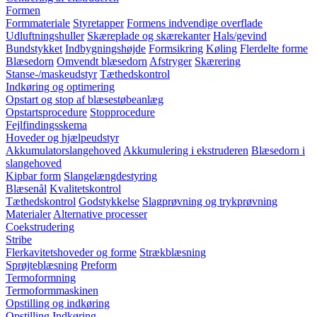
Formen
Formmateriale
Styretapper
Formens indvendige overflade
Udluftningshuller
Skæreplade og skærekanter
Hals/gevind
Bundstykket
Indbygningshøjde
Formsikring
Køling
Flerdelte forme
Blæsedorn
Omvendt blæsedorn
Afstryger
Skærering
Stanse-/maskeudstyr
Tæthedskontrol
Indkøring og optimering
Opstart og stop af blæsestøbeanlæg
Opstartsprocedure
Stopprocedure
Fejlfindingsskema
Hoveder og hjælpeudstyr
Akkumulatorslangehoved
Akkumulering i ekstruderen
Blæsedorn i
slangehoved
Kipbar form
Slangelængdestyring
Blæsenål
Kvalitetskontrol
Tæthedskontrol
Godstykkelse
Slagprøvning og trykprøvning
Materialer
Alternative processer
Coekstrudering
Stribe
Flerkavitetshoveder og forme
Strækblæsning
Sprøjteblæsning
Preform
Termoformning
Termoformmaskinen
Opstilling og indkøring
Opstilling
Indkøring