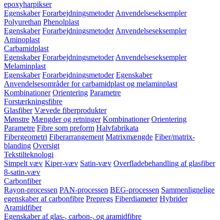
epoxyharpikser
Egenskaber
Forarbejdningsmetoder
Anvendelseseksempler
Polyurethan
Phenolplast
Egenskaber
Forarbejdningsmetoder
Anvendelseseksempler
Aminoplast
Carbamidplast
Egenskaber
Forarbejdningsmetoder
Anvendelseseksempler
Melaminplast
Egenskaber
Forarbejdningsmetoder
Egenskaber
Anvendelsesområder for carbamidplast og melaminplast
Kombinationer
Orientering
Parametre
Forstærkningsfibre
Glasfiber
Vævede fiberprodukter
Mønstre
Mængder og retninger
Kombinationer
Orientering
Parametre
Fibre som preform
Halvfabrikata
Fibergeometri
Fiberarrangement
Matrixmængde
Fiber/matrix-
blanding
Oversigt
Tekstilteknologi
Simpelt væv
Kiper-væv
Satin-væv
Overfladebehandling af glasfiber
8-satin-væv
Carbonfiber
Rayon-processen
PAN-processen
BEG-processen
Sammenlignelige
egenskaber af carbonfibre
Prepregs
Fiberdiameter
Hybrider
Aramidfiber
Egenskaber af glas-, carbon-, og aramidfibre