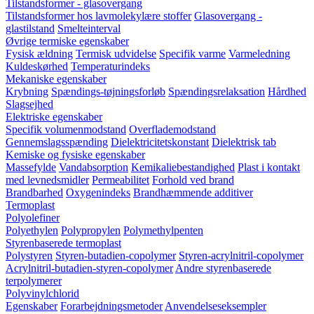
Tilstandsformer - glasovergang
Tilstandsformer hos lavmolekylære stoffer
Glasovergang -
glastilstand
Smelteinterval
Øvrige termiske egenskaber
Fysisk ældning
Termisk udvidelse
Specifik varme
Varmeledning
Kuldeskørhed
Temperaturindeks
Mekaniske egenskaber
Krybning
Spændings-tøjningsforløb
Spændingsrelaksation
Hårdhed
Slagsejhed
Elektriske egenskaber
Specifik volumenmodstand
Overflademodstand
Gennemslagsspænding
Dielektricitetskonstant
Dielektrisk tab
Kemiske og fysiske egenskaber
Massefylde
Vandabsorption
Kemikaliebestandighed
Plast i kontakt
med levnedsmidler
Permeabilitet
Forhold ved brand
Brandbarhed
Oxygenindeks
Brandhæmmende additiver
Termoplast
Polyolefiner
Polyethylen
Polypropylen
Polymethylpenten
Styrenbaserede termoplast
Polystyren
Styren-butadien-copolymer
Styren-acrylnitril-copolymer
Acrylnitril-butadien-styren-copolymer
Andre styrenbaserede
terpolymerer
Polyvinylchlorid
Egenskaber
Forarbejdningsmetoder
Anvendelseseksempler