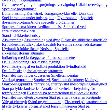
Overvågningsprogrammer
Cyklusovervågning
Indsprøjtningsovervågning
Udfaldsovervågning
Specielle programmer
Luftafblæsning
Kernetræk
Tomgangscyklus eller tørcyklus
Snekkerotation under indsprøjtning
Flydestøbning
Specielt
doseringsprogram
Andre specielle programmer
Sprøjtestøbemaskinens vedligeholdelse
Sikkerhed ved
sprøjtestøbemaskinen
Standardsikkerhedsudstyr
Afskærmning
Afskærmning ved dyse
Elektriske sikkerhedskredsløb
for lukkeenhed
Elektriske kredsløb for øvrige sikkerhedsskærme
Hydraulisk lukkesikring
Nødstop
Specielle
sikkershedsforanstaltninger
Indkøring med fastlæggelse af procesparametre
Del 1: Indledning
Del 2: Planlægning
Kvalitetsstyring af en indkørt produktion
Svindforhold
Del 3: Fastlæggelse af procesparametre
Formålet med fyldeskudsserien
Smeltetemperatur
Værktøjstemperatur
Sprøjtetryk
Snekkeomdrejninger
Modtryk
Omkoblingspunkt
Eftertryk og eftertrykstid
Indsprøjtningshastighed
Start på fyldeskudsserien
Antallet af kaviteters betydning for
formfyldningen
Eksempel på parameterkort til fyldeskudsserie
Formålet med eftertryksserien
Start på eftertryksserien
Restpude
Valg af eftertryk
Svind og genindkøring
Eksempel på parameterkort
til eftertryksserie
Formålet med forseglingsserien
Start på