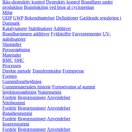
Ikke-destruktiv kontrol
Destruktiv kontrol
Brandfarer under
produktion
Brandsikring ved brug af cyclopentan
Miljø
ODP
GWP
Bekendtgørelser
Definitioner
Gældende regulering i
Danmark
Katalysatorer
Stabilisatorer
Additiver
Brandhæmmere additiver
Fyldstoffer
Farvepigmenter
UV-
stabilisatorer
Slipmidler
Pressestøbning
Materialer
BMC
SMC
Processen
Direkte metode
Transfermtoden
Formpresse
Formen
Gummiforarbejdning
Gummimaterialets historie
Formgivning af gummi
Injektionsstøbning
Naturgummi
Fordele
Begrænsninger
Anvendelser
Nitrilgummi
Fordele
Begrænsninger
Anvendelser
Butadiengummi
Fordele
Begrænsninger
Anvendelser
Isoprengummi
Fordele
Begrænsninger
Anvendelser