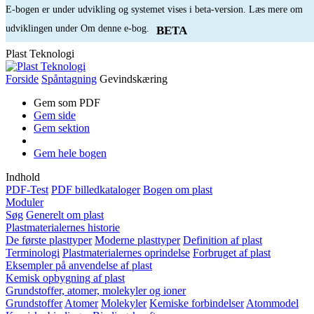
E-bogen er under udvikling og systemet vises i beta-version. Læs mere om
udviklingen under Om denne e-bog.
BETA
Plast Teknologi
Forside
Spåntagning
Gevindskæring
Gem som PDF
Gem side
Gem sektion
Gem hele bogen
Indhold
PDF-Test
PDF billedkataloger
Bogen om plast
Moduler
Søg
Generelt om plast
Plastmaterialernes historie
De første plasttyper
Moderne plasttyper
Definition af plast
Terminologi
Plastmaterialernes oprindelse
Forbruget af plast
Eksempler på anvendelse af plast
Kemisk opbygning af plast
Grundstoffer, atomer, molekyler og ioner
Grundstoffer
Atomer
Molekyler
Kemiske forbindelser
Atommodel