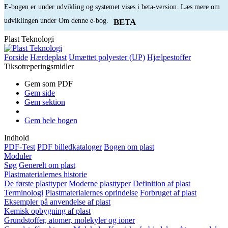
E-bogen er under udvikling og systemet vises i beta-version. Læs mere om
udviklingen under Om denne e-bog.
BETA
Plast Teknologi
Forside
Hærdeplast
Umættet polyester (UP)
Hjælpestoffer
Tiksotreperingsmidler
Gem som PDF
Gem side
Gem sektion
Gem hele bogen
Indhold
PDF-Test
PDF billedkataloger
Bogen om plast
Moduler
Søg
Generelt om plast
Plastmaterialernes historie
De første plasttyper
Moderne plasttyper
Definition af plast
Terminologi
Plastmaterialernes oprindelse
Forbruget af plast
Eksempler på anvendelse af plast
Kemisk opbygning af plast
Grundstoffer, atomer, molekyler og ioner