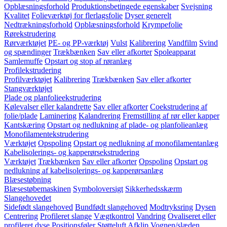
Opblæsningsforhold
Produktionsbetingede egenskaber
Svejsning
Kvalitet
Folieværktøj for flerlagsfolie
Dyser generelt
Nedtrækningsforhold
Opblæsningsforhold
Krympefolie
Rørekstrudering
Rørværktøjet
PE- og PP-værktøj
Vulst
Kalibrering
Vandfilm
Svind
og spændinger
Trækbænken
Sav eller afkorter
Spoleapparat
Samlemuffe
Opstart og stop af røranlæg
Profilekstrudering
Profilværktøjet
Kalibrering
Trækbænken
Sav eller afkorter
Stangværktøjet
Plade og planfolieekstrudering
Kølevalser eller kalandrette
Sav eller afkorter
Coekstrudering af
folie/plade
Laminering
Kalandrering
Fremstilling af rør eller kapper
Kantskæring
Opstart og nedlukning af plade- og planfolieanlæg
Monofilamentekstrudering
Værktøjet
Opspoling
Opstart og nedlukning af monofilamentanlæg
Kabelisolerings- og kapperørsekstrudering
Værktøjet
Trækbænken
Sav eller afkorter
Opspoling
Opstart og
nedlukning af kabelisolerings- og kapperørsanlæg
Blæsestøbning
Blæsestøbemaskinen
Symboloversigt
Sikkerhedsskærm
Slangehovedet
Sidefødt slangehoved
Bundfødt slangehoved
Modtryksring
Dysen
Centrering
Profileret slange
Vægtkontrol
Vandring
Ovaliseret eller
profileret dyse
Positionsføler
Støtteluft
Afklip
Vognen/slæden