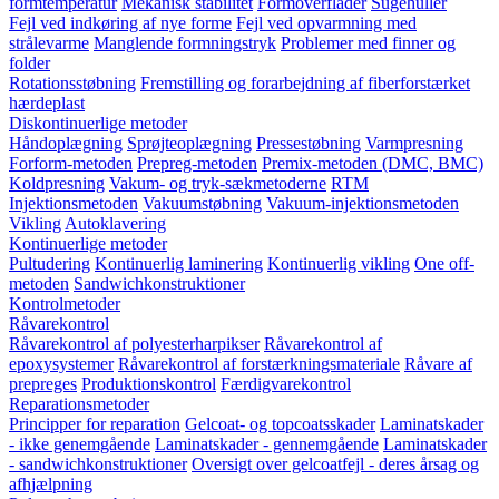
formtemperatur
Mekanisk stabilitet
Formoverflader
Sugehuller
Fejl ved indkøring af nye forme
Fejl ved opvarmning med
strålevarme
Manglende formningstryk
Problemer med finner og
folder
Rotationsstøbning
Fremstilling og forarbejdning af fiberforstærket
hærdeplast
Diskontinuerlige metoder
Håndoplægning
Sprøjteoplægning
Pressestøbning
Varmpresning
Forform-metoden
Prepreg-metoden
Premix-metoden (DMC, BMC)
Koldpresning
Vakum- og tryk-sækmetoderne
RTM
Injektionsmetoden
Vakuumstøbning
Vakuum-injektionsmetoden
Vikling
Autoklavering
Kontinuerlige metoder
Pultudering
Kontinuerlig laminering
Kontinuerlig vikling
One off-
metoden
Sandwichkonstruktioner
Kontrolmetoder
Råvarekontrol
Råvarekontrol af polyesterharpikser
Råvarekontrol af
epoxysystemer
Råvarekontrol af forstærkningsmateriale
Råvare af
prepreges
Produktionskontrol
Færdigvarekontrol
Reparationsmetoder
Principper for reparation
Gelcoat- og topcoatsskader
Laminatskader
- ikke genemgående
Laminatskader - gennemgående
Laminatskader
- sandwichkonstruktioner
Oversigt over gelcoatfejl - deres årsag og
afhjælpning