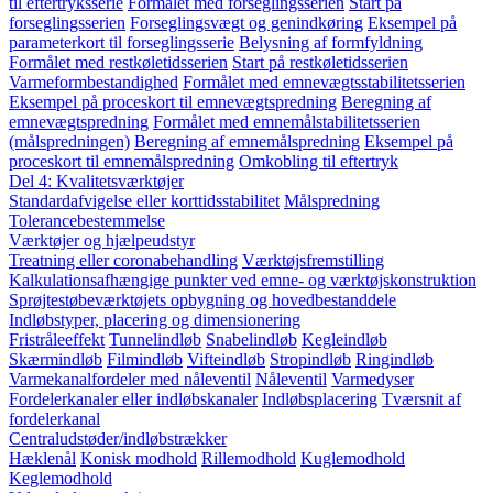
til eftertryksserie
Formålet med forseglingsserien
Start på
forseglingsserien
Forseglingsvægt og genindkøring
Eksempel på
parameterkort til forseglingsserie
Belysning af formfyldning
Formålet med restkøletidsserien
Start på restkøletidsserien
Varmeformbestandighed
Formålet med emnevægtsstabilitetsserien
Eksempel på proceskort til emnevægtspredning
Beregning af
emnevægtspredning
Formålet med emnemålstabilitetsserien
(målspredningen)
Beregning af emnemålspredning
Eksempel på
proceskort til emnemålspredning
Omkobling til eftertryk
Del 4: Kvalitetsværktøjer
Standardafvigelse eller korttidsstabilitet
Målspredning
Tolerancebestemmelse
Værktøjer og hjælpeudstyr
Treatning eller coronabehandling
Værktøjsfremstilling
Kalkulationsafhængige punkter ved emne- og værktøjskonstruktion
Sprøjtestøbeværktøjets opbygning og hovedbestanddele
Indløbstyper, placering og dimensionering
Fristråleeffekt
Tunnelindløb
Snabelindløb
Kegleindløb
Skærmindløb
Filmindløb
Vifteindløb
Stropindløb
Ringindløb
Varmekanalfordeler med nåleventil
Nåleventil
Varmedyser
Fordelerkanaler eller indløbskanaler
Indløbsplacering
Tværsnit af
fordelerkanal
Centraludstøder/indløbstrækker
Hæklenål
Konisk modhold
Rillemodhold
Kuglemodhold
Keglemodhold