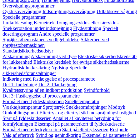
Opstillingsprogram
Håndbetjening
Halvautomatisk
Fuldautomatisk
Overvågningsprogrammer
Cyklusovervågning
Indsprøjtningsovervågning
Udfaldsovervågning
Specielle programmer
Luftafblæsning
Kernetræk
Tomgangscyklus eller tørcyklus
Snekkerotation under indsprøjtning
Flydestøbning
Specielt
doseringsprogram
Andre specielle programmer
Sprøjtestøbemaskinens vedligeholdelse
Sikkerhed ved
sprøjtestøbemaskinen
Standardsikkerhedsudstyr
Afskærmning
Afskærmning ved dyse
Elektriske sikkerhedskredsløb
for lukkeenhed
Elektriske kredsløb for øvrige sikkerhedsskærme
Hydraulisk lukkesikring
Nødstop
Specielle
sikkershedsforanstaltninger
Indkøring med fastlæggelse af procesparametre
Del 1: Indledning
Del 2: Planlægning
Kvalitetsstyring af en indkørt produktion
Svindforhold
Del 3: Fastlæggelse af procesparametre
Formålet med fyldeskudsserien
Smeltetemperatur
Værktøjstemperatur
Sprøjtetryk
Snekkeomdrejninger
Modtryk
Omkoblingspunkt
Eftertryk og eftertrykstid
Indsprøjtningshastighed
Start på fyldeskudsserien
Antallet af kaviteters betydning for
formfyldningen
Eksempel på parameterkort til fyldeskudsserie
Formålet med eftertryksserien
Start på eftertryksserien
Restpude
Valg af eftertryk
Svind og genindkøring
Eksempel på parameterkort