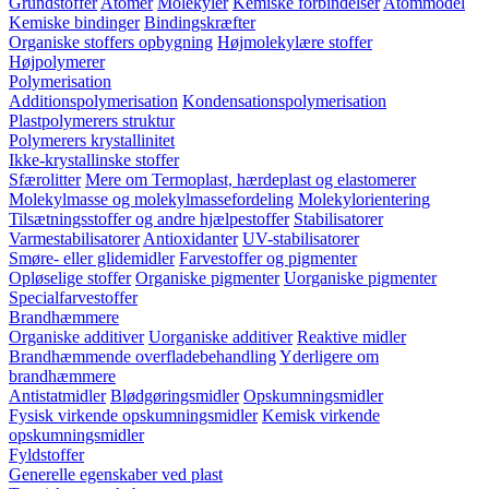
Grundstoffer
Atomer
Molekyler
Kemiske forbindelser
Atommodel
Kemiske bindinger
Bindingskræfter
Organiske stoffers opbygning
Højmolekylære stoffer
Højpolymerer
Polymerisation
Additionspolymerisation
Kondensationspolymerisation
Plastpolymerers struktur
Polymerers krystallinitet
Ikke-krystallinske stoffer
Sfærolitter
Mere om Termoplast, hærdeplast og elastomerer
Molekylmasse og molekylmassefordeling
Molekylorientering
Tilsætningsstoffer og andre hjælpestoffer
Stabilisatorer
Varmestabilisatorer
Antioxidanter
UV-stabilisatorer
Smøre- eller glidemidler
Farvestoffer og pigmenter
Opløselige stoffer
Organiske pigmenter
Uorganiske pigmenter
Specialfarvestoffer
Brandhæmmere
Organiske additiver
Uorganiske additiver
Reaktive midler
Brandhæmmende overfladebehandling
Yderligere om
brandhæmmere
Antistatmidler
Blødgøringsmidler
Opskumningsmidler
Fysisk virkende opskumningsmidler
Kemisk virkende
opskumningsmidler
Fyldstoffer
Generelle egenskaber ved plast