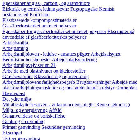
Egenskaber af glas-, carbon-, og aramidfibre
Elektrisk og termisk ledningsevne
Fugtoptagelse
Kemisk
bestandighed
Korrosion
Plastbaserede kompompostimaterialer
Glasfiberforstærket umættet polyester
Egenskaber for glasfiberforstærket umættet polyester
Eksempler på
anvendelse af glasfiberforstærket polyester
Arbejdsmiljø
Arbejdsmiljø
Arbejdsmiljøloven - ledelse - ansattes pligter
Arbejdstilsynet
Bedriftsundhedstjenester
Arbejdspladsvurdering
Arbejdsmiljøvejviser nr. 21
Arbejde med plastråvarer og hjælpestoffer
Grænseværdier
Klassificering og mærkning
Arbejdsmiljølovens farlighedsbegreb
Brugsanvisninger
Arbejde med
plastforarbejdningsmaskiner og med andet teknisk udstyr
Termoplast
Hærdeplast
Det ydre miljø
Miljøbeskyttelsesloven - virksomhedens pligter
Renere teknologi
Miljø- og energistyring
Affald
Genanvendelse og bortskaffelse
Genbrug
Genvinding
Primær genvinding
Sekundær genvinding
Eksempel
Tertiær genvinding