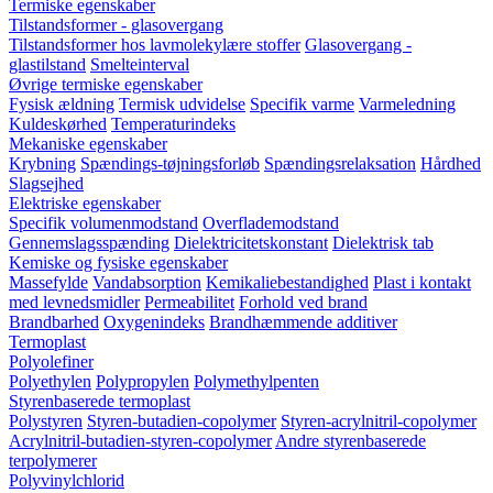
Termiske egenskaber
Tilstandsformer - glasovergang
Tilstandsformer hos lavmolekylære stoffer
Glasovergang -
glastilstand
Smelteinterval
Øvrige termiske egenskaber
Fysisk ældning
Termisk udvidelse
Specifik varme
Varmeledning
Kuldeskørhed
Temperaturindeks
Mekaniske egenskaber
Krybning
Spændings-tøjningsforløb
Spændingsrelaksation
Hårdhed
Slagsejhed
Elektriske egenskaber
Specifik volumenmodstand
Overflademodstand
Gennemslagsspænding
Dielektricitetskonstant
Dielektrisk tab
Kemiske og fysiske egenskaber
Massefylde
Vandabsorption
Kemikaliebestandighed
Plast i kontakt
med levnedsmidler
Permeabilitet
Forhold ved brand
Brandbarhed
Oxygenindeks
Brandhæmmende additiver
Termoplast
Polyolefiner
Polyethylen
Polypropylen
Polymethylpenten
Styrenbaserede termoplast
Polystyren
Styren-butadien-copolymer
Styren-acrylnitril-copolymer
Acrylnitril-butadien-styren-copolymer
Andre styrenbaserede
terpolymerer
Polyvinylchlorid