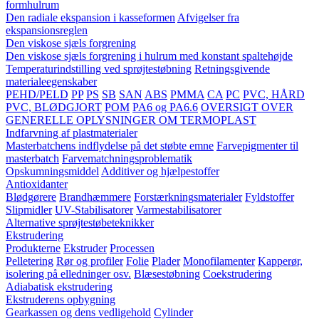
formhulrum
Den radiale ekspansion i kasseformen
Afvigelser fra
ekspansionsreglen
Den viskose sjæls forgrening
Den viskose sjæls forgrening i hulrum med konstant spaltehøjde
Temperaturindstilling ved sprøjtestøbning
Retningsgivende
materialeegenskaber
PEHD/PELD
PP
PS
SB
SAN
ABS
PMMA
CA
PC
PVC, HÅRD
PVC, BLØDGJORT
POM
PA6 og PA6.6
OVERSIGT OVER
GENERELLE OPLYSNINGER OM TERMOPLAST
Indfarvning af plastmaterialer
Masterbatchens indflydelse på det støbte emne
Farvepigmenter til
masterbatch
Farvematchningsproblematik
Opskumningsmiddel
Additiver og hjælpestoffer
Antioxidanter
Blødgørere
Brandhæmmere
Forstærkningsmaterialer
Fyldstoffer
Slipmidler
UV-Stabilisatorer
Varmestabilisatorer
Alternative sprøjtestøbeteknikker
Ekstrudering
Produkterne
Ekstruder
Processen
Pelletering
Rør og profiler
Folie
Plader
Monofilamenter
Kapperør,
isolering på elledninger osv.
Blæsestøbning
Coekstrudering
Adiabatisk ekstrudering
Ekstruderens opbygning
Gearkassen og dens vedligehold
Cylinder