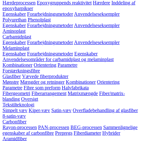
Hærdeprocessen
Epoxygruppends reaktivitet
Hærdere
Inddeling af
epoxyharpikser
Egenskaber
Forarbejdningsmetoder
Anvendelseseksempler
Polyurethan
Phenolplast
Egenskaber
Forarbejdningsmetoder
Anvendelseseksempler
Aminoplast
Carbamidplast
Egenskaber
Forarbejdningsmetoder
Anvendelseseksempler
Melaminplast
Egenskaber
Forarbejdningsmetoder
Egenskaber
Anvendelsesområder for carbamidplast og melaminplast
Kombinationer
Orientering
Parametre
Forstærkningsfibre
Glasfiber
Vævede fiberprodukter
Mønstre
Mængder og retninger
Kombinationer
Orientering
Parametre
Fibre som preform
Halvfabrikata
Fibergeometri
Fiberarrangement
Matrixmængde
Fiber/matrix-
blanding
Oversigt
Tekstilteknologi
Simpelt væv
Kiper-væv
Satin-væv
Overfladebehandling af glasfiber
8-satin-væv
Carbonfiber
Rayon-processen
PAN-processen
BEG-processen
Sammenlignelige
egenskaber af carbonfibre
Prepregs
Fiberdiameter
Hybrider
Aramidfiber