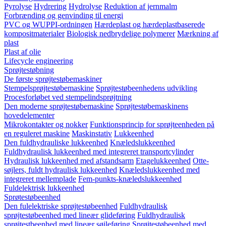
Pyrolyse
Hydrering
Hydrolyse
Reduktion af jernmalm
Forbrænding og genvinding til energi
PVC og WUPPI-ordningen
Hærdeplast og hærdeplastbaserede
kompositmaterialer
Biologisk nedbrydelige polymerer
Mærkning af
plast
Plast af olie
Lifecycle engineering
Sprøjtestøbning
De første sprøjtestøbemaskiner
Stempelsprøjtestøbemaskine
Sprøjtestøbeenhedens udvikling
Procesforløbet ved stempelindsprøjtning
Den moderne sprøjtestøbemaskine
Sprøjtestøbemaskinens
hovedelementer
Mikrokontakter og nokker
Funktionsprincip for sprøjteenheden på
en reguleret maskine
Maskinstativ
Lukkeenhed
Den fuldhydrauliske lukkeenhed
Knæledslukkeenhed
Fuldhydraulisk lukkeenhed med integreret transportcylinder
Hydraulisk lukkeenhed med afstandsarm
Etagelukkeenhed
Otte-
søjlers, fuldt hydraulisk lukkeenhed
Knæledslukkeenhed med
integreret mellemplade
Fem-punkts-knæledslukkeenhed
Fuldelektrisk lukkeenhed
Sprøtestøbeenhed
Den fulelektriske sprøjtestøbeenhed
Fuldhydraulisk
sprøjtestøbeenhed med lineær glideføring
Fuldhydraulisk
sprøjtestbeenhed med lineær søjleføring
Sprøjtestøbeenhed med