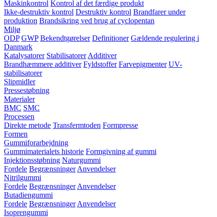
Maskinkontrol
Kontrol af det færdige produkt
Ikke-destruktiv kontrol
Destruktiv kontrol
Brandfarer under
produktion
Brandsikring ved brug af cyclopentan
Miljø
ODP
GWP
Bekendtgørelser
Definitioner
Gældende regulering i
Danmark
Katalysatorer
Stabilisatorer
Additiver
Brandhæmmere additiver
Fyldstoffer
Farvepigmenter
UV-
stabilisatorer
Slipmidler
Pressestøbning
Materialer
BMC
SMC
Processen
Direkte metode
Transfermtoden
Formpresse
Formen
Gummiforarbejdning
Gummimaterialets historie
Formgivning af gummi
Injektionsstøbning
Naturgummi
Fordele
Begrænsninger
Anvendelser
Nitrilgummi
Fordele
Begrænsninger
Anvendelser
Butadiengummi
Fordele
Begrænsninger
Anvendelser
Isoprengummi