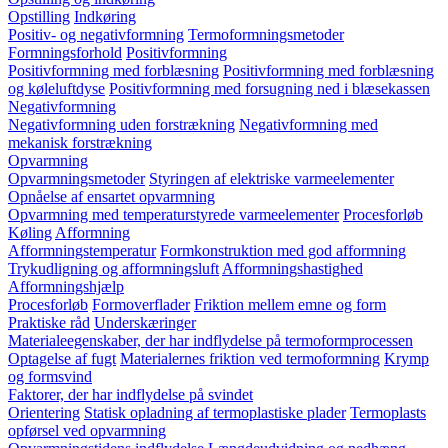
Opstilling
Indkøring
Positiv- og negativformning
Termoformningsmetoder
Formningsforhold
Positivformning
Positivformning med forblæsning
Positivformning med forblæsning
og køleluftdyse
Positivformning med forsugning ned i blæsekassen
Negativformning
Negativformning uden forstrækning
Negativformning med
mekanisk forstrækning
Opvarmning
Opvarmningsmetoder
Styringen af elektriske varmeelementer
Opnåelse af ensartet opvarmning
Opvarmning med temperaturstyrede varmeelementer
Procesforløb
Køling
Afformning
Afformningstemperatur
Formkonstruktion med god afformning
Trykudligning og afformningsluft
Afformningshastighed
Afformningshjælp
Procesforløb
Formoverflader
Friktion mellem emne og form
Praktiske råd
Underskæringer
Materialeegenskaber, der har indflydelse på termoformprocessen
Optagelse af fugt
Materialernes friktion ved termoformning
Krymp
og formsvind
Faktorer, der har indflydelse på svindet
Orientering
Statisk opladning af termoplastiske plader
Termoplasts
opførsel ved opvarmning