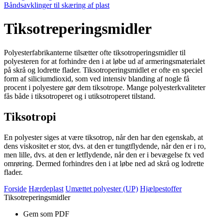
Båndsavklinger til skæring af plast
Tiksotreperingsmidler
Polyesterfabrikanterne tilsætter ofte tiksotroperingsmidler til
polyesteren for at forhindre den i at løbe ud af armeringsmaterialet
på skrå og lodrette flader. Tikso­troperingsmidlet er ofte en speciel
form af siliciumdioxid, som ved intensiv blanding af nogle få
procent i polyestere gør dem tiksotrope. Mange polyesterkvaliteter
fås både i tiksotroperet og i utiksotroperet tilstand.
Tiksotropi
En polyester siges at være tiksotrop, når den har den egenskab, at
dens viskositet er stor, dvs. at den er tungtflydende, når den er i ro,
men lille, dvs. at den er letflydende, når den er i bevægelse fx ved
omrøring. Dermed forhindres den i at løbe ned ad skrå og lodrette
flader.
Forside
Hærdeplast
Umættet polyester (UP)
Hjælpestoffer
Tiksotreperingsmidler
Gem som PDF