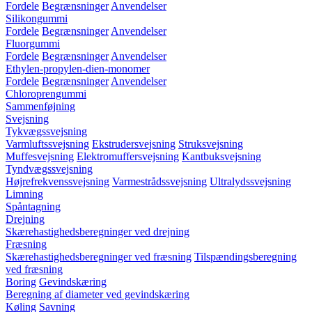
Fordele
Begrænsninger
Anvendelser
Silikongummi
Fordele
Begrænsninger
Anvendelser
Fluorgummi
Fordele
Begrænsninger
Anvendelser
Ethylen-propylen-dien-monomer
Fordele
Begrænsninger
Anvendelser
Chloroprengummi
Sammenføjning
Svejsning
Tykvægssvejsning
Varmluftssvejsning
Ekstrudersvejsning
Struksvejsning
Muffesvejsning
Elektromuffersvejsning
Kantbuksvejsning
Tyndvægssvejsning
Højrefrekvenssvejsning
Varmestrådssvejsning
Ultralydssvejsning
Limning
Spåntagning
Drejning
Skærehastighedsberegninger ved drejning
Fræsning
Skærehastighedsberegninger ved fræsning
Tilspændingsberegning
ved fræsning
Boring
Gevindskæring
Beregning af diameter ved gevindskæring
Køling
Savning