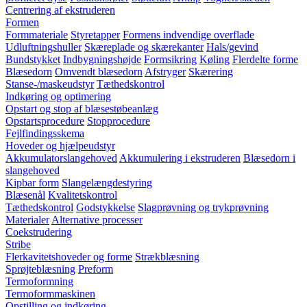
Centrering af ekstruderen
Formen
Formmateriale
Styretapper
Formens indvendige overflade
Udluftningshuller
Skæreplade og skærekanter
Hals/gevind
Bundstykket
Indbygningshøjde
Formsikring
Køling
Flerdelte forme
Blæsedorn
Omvendt blæsedorn
Afstryger
Skærering
Stanse-/maskeudstyr
Tæthedskontrol
Indkøring og optimering
Opstart og stop af blæsestøbeanlæg
Opstartsprocedure
Stopprocedure
Fejlfindingsskema
Hoveder og hjælpeudstyr
Akkumulatorslangehoved
Akkumulering i ekstruderen
Blæsedorn i
slangehoved
Kipbar form
Slangelængdestyring
Blæsenål
Kvalitetskontrol
Tæthedskontrol
Godstykkelse
Slagprøvning og trykprøvning
Materialer
Alternative processer
Coekstrudering
Stribe
Flerkavitetshoveder og forme
Strækblæsning
Sprøjteblæsning
Preform
Termoformning
Termoformmaskinen
Opstilling og indkøring