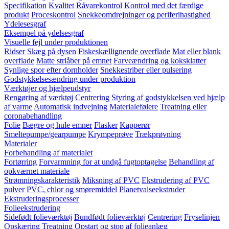
Specifikation
Kvalitet
Råvarekontrol
Kontrol med det færdige
produkt
Proceskontrol
Snekkeomdrejninger og periferihastighed
Ydelesesgraf
Eksempel på ydelsesgraf
Visuelle fejl under produktionen
Ridser
Skæg på dysen
Fiskeskællignende overflade
Mat eller blank
overflade
Matte striåber på emnet
Farveændring og koksklatter
Synlige spor efter dornholder
Snekkestriber eller pulsering
Godstykkelsesændring under produktion
Værktøjer og hjælpeudstyr
Rengøring af værktøj
Centrering
Styring af godstykkelsen ved hjælp
af varme
Automatisk indvejning
Materialefølere
Treatning eller
coronabehandling
Folie
Bægre og hule emner
Flasker
Kapperør
Smeltepumpe/gearpumpe
Krympeprøve
Trækprøvning
Materialer
Forbehandling af materialet
Fortørring
Forvarmning for at undgå fugtoptagelse
Behandling af
opkværnet materiale
Strømningskarakteristik
Miksning af PVC
Ekstrudering af PVC
pulver
PVC, chlor og smøremiddel
Planetvalseekstruder
Ekstruderingsprocesser
Folieekstrudering
Sidefødt folieværktøj
Bundfødt folieværktøj
Centrering
Fryselinjen
Opskæring
Treatning
Opstart og stop af folieanlæg