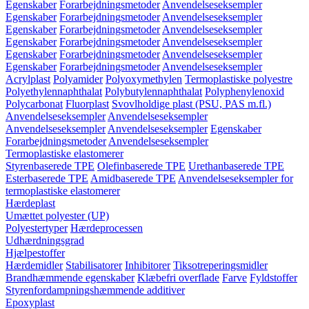
Egenskaber
Forarbejdningsmetoder
Anvendelseseksempler
Egenskaber
Forarbejdningsmetoder
Anvendelseseksempler
Egenskaber
Forarbejdningsmetoder
Anvendelseseksempler
Egenskaber
Forarbejdningsmetoder
Anvendelseseksempler
Egenskaber
Forarbejdningsmetoder
Anvendelseseksempler
Egenskaber
Forarbejdningsmetoder
Anvendelseseksempler
Acrylplast
Polyamider
Polyoxymethylen
Termoplastiske polyestre
Polyethylennaphthalat
Polybutylennaphthalat
Polyphenylenoxid
Polycarbonat
Fluorplast
Svovlholdige plast (PSU, PAS m.fl.)
Anvendelseseksempler
Anvendelseseksempler
Anvendelseseksempler
Anvendelseseksempler
Egenskaber
Forarbejdningsmetoder
Anvendelseseksempler
Termoplastiske elastomerer
Styrenbaserede TPE
Olefinbaserede TPE
Urethanbaserede TPE
Esterbaserede TPE
Amidbaserede TPE
Anvendelseseksempler for
termoplastiske elastomerer
Hærdeplast
Umættet polyester (UP)
Polyestertyper
Hærdeprocessen
Udhærdningsgrad
Hjælpestoffer
Hærdemidler
Stabilisatorer
Inhibitorer
Tiksotreperingsmidler
Brandhæmmende egenskaber
Klæbefri overflade
Farve
Fyldstoffer
Styrenfordampningshæmmende additiver
Epoxyplast