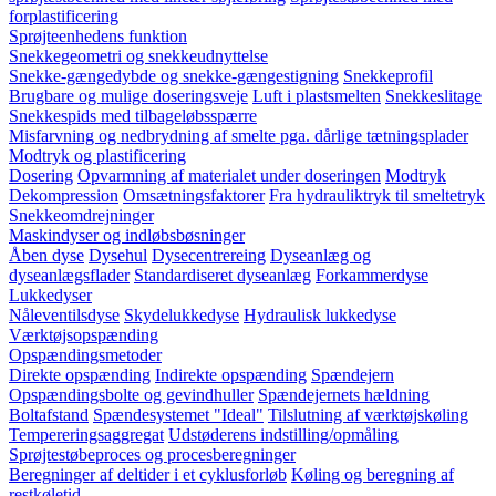
forplastificering
Sprøjteenhedens funktion
Snekkegeometri og snekkeudnyttelse
Snekke-gængedybde og snekke-gængestigning
Snekkeprofil
Brugbare og mulige doseringsveje
Luft i plastsmelten
Snekkeslitage
Snekkespids med tilbageløbsspærre
Misfarvning og nedbrydning af smelte pga. dårlige tætningsplader
Modtryk og plastificering
Dosering
Opvarmning af materialet under doseringen
Modtryk
Dekompression
Omsætningsfaktorer
Fra hydrauliktryk til smeltetryk
Snekkeomdrejninger
Maskindyser og indløbsbøsninger
Åben dyse
Dysehul
Dysecentrereing
Dyseanlæg og
dyseanlægsflader
Standardiseret dyseanlæg
Forkammerdyse
Lukkedyser
Nåleventilsdyse
Skydelukkedyse
Hydraulisk lukkedyse
Værktøjsopspænding
Opspændingsmetoder
Direkte opspænding
Indirekte opspænding
Spændejern
Opspændingsbolte og gevindhuller
Spændejernets hældning
Boltafstand
Spændesystemet "Ideal"
Tilslutning af værktøjskøling
Tempereringsaggregat
Udstøderens indstilling/opmåling
Sprøjtestøbeproces og procesberegninger
Beregninger af deltider i et cyklusforløb
Køling og beregning af
restkøletid