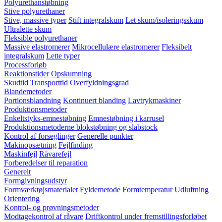
Polyurethanstøbning
Stive polyurethaner
Stive, massive typer
Stift integralskum
Let skum/isoleringsskum
Ultralette skum
Fleksible polyurethaner
Massive elastromerer
Mikrocellulære elastromerer
Fleksibelt
integralskum
Lette typer
Processforløb
Reaktionstider
Opskumning
Skudtid
Transporttid
Overfyldningsgrad
Blandemetoder
Portionsblandning
Kontinuert blanding
Lavtrykmaskiner
Produktionsmetoder
Enkeltstyks-emnestøbning
Emnestøbning i karrusel
Produktionsmetoderne blokstøbning og slabstock
Kontrol af forseglinger
Generelle punkter
Makinopsætning
Fejlfinding
Maskinfejl
Råvarefejl
Forberedelser til reparation
Generelt
Formgivningsudstyr
Formværktøjsmaterialet
Fyldemetode
Formtemperatur
Udluftning
Orientering
Kontrol- og prøvningsmetoder
Modtagekontrol af råvare
Driftkontrol under fremstillingsforløbet