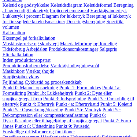
Køletid og godstykkelse
Køletidsdiagram
Køletidsformel
Beregning
af nødvendigt lukketryk
Projiceret emneareal
Værktøjs-indertryk
Lukketryk i procent
Diagram for lukketryk
Beregning af lukketryk
for fire-søjlede knæledsmaskiner
Doseringsberegning
Specifikt
volumen
Kalkulation
Eksempel på forkalkulation
Maskinstørrelse og skudvægt
Materialeforbrug og fordeling
Tidsforbrug
Arbejdsløn
Produktionsomkostninger
Salgspris
Efterkalkulation
Inden produktionsopstart
Produktionsforberedelse
Værktøjsindbygningsmål
Maskinkort
Værktøjshøjde
Sprøjtestøbecyklus
Fejlfinding
Cyklustid og proceskendskab
Punkt 0: Manuel opsnekning
Punkt 1: Form lukkes
Punkt 1a:
Formsikring
Punkt 1b: Lukkehøjtryk
Punkt 2: Dyse eller
sprøjteaggregat frem
Punkt 3: Indsprøjtning
Punkt 3a: Omkobling til
eftertryk
Punkt 4: Eftertryk
Punkt 4a: Eftertrykstid
Punkt 5: Køletid
Punkt 5a: Opsnekning/dosering
Punkt 5b: Modtryk
Punkt 5c:
Dekompression eller kompressionsaflastning
Punkt 6:
Dyseaflastning eller tilbageføring af sprøjteaggregat
Punkt 7: Form
åbnes
Punkt 8: Udstødning
Punkt 9: Pausetid
Forskellige driftsformer og funktioner