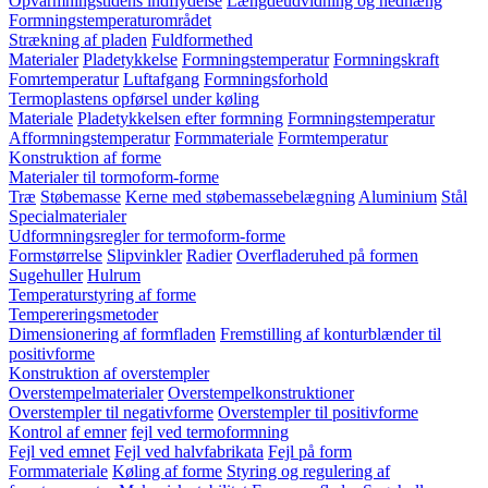
Opvarmningstidens indflydelse
Længdeudvidning og nedhæng
Formningstemperaturområdet
Strækning af pladen
Fuldformethed
Materialer
Pladetykkelse
Formningstemperatur
Formningskraft
Fomrtemperatur
Luftafgang
Formningsforhold
Termoplastens opførsel under køling
Materiale
Pladetykkelsen efter formning
Formningstemperatur
Afformningstemperatur
Formmateriale
Formtemperatur
Konstruktion af forme
Materialer til tormoform-forme
Træ
Støbemasse
Kerne med støbemassebelægning
Aluminium
Stål
Specialmaterialer
Udformningsregler for termoform-forme
Formstørrelse
Slipvinkler
Radier
Overfladeruhed på formen
Sugehuller
Hulrum
Temperaturstyring af forme
Tempereringsmetoder
Dimensionering af formfladen
Fremstilling af konturblænder til
positivforme
Konstruktion af overstempler
Overstempelmaterialer
Overstempelkonstruktioner
Overstempler til negativforme
Overstempler til positivforme
Kontrol af emner
fejl ved termoformning
Fejl ved emnet
Fejl ved halvfabrikata
Fejl på form
Formmateriale
Køling af forme
Styring og regulering af