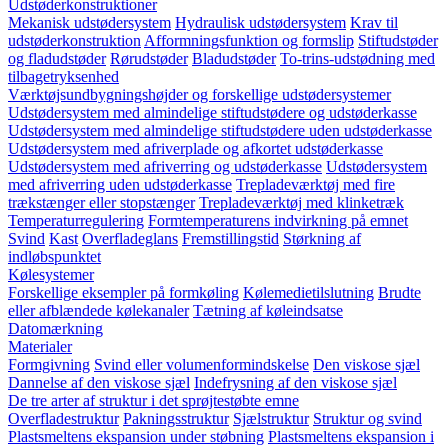
Udstøderkonstruktioner
Mekanisk udstødersystem
Hydraulisk udstødersystem
Krav til
udstøderkonstruktion
Afformningsfunktion og formslip
Stiftudstøder
og fladudstøder
Rørudstøder
Bladudstøder
To-trins-udstødning med
tilbagetryksenhed
Værktøjsundbygningshøjder og forskellige udstødersystemer
Udstødersystem med almindelige stiftudstødere og udstøderkasse
Udstødersystem med almindelige stiftudstødere uden udstøderkasse
Udstødersystem med afriverplade og afkortet udstøderkasse
Udstødersystem med afriverring og udstøderkasse
Udstødersystem
med afriverring uden udstøderkasse
Trepladeværktøj med fire
trækstænger eller stopstænger
Trepladeværktøj med klinketræk
Temperaturregulering
Formtemperaturens indvirkning på emnet
Svind
Kast
Overfladeglans
Fremstillingstid
Størkning af
indløbspunktet
Kølesystemer
Forskellige eksempler på formkøling
Kølemedietilslutning
Brudte
eller afblændede kølekanaler
Tætning af køleindsatse
Datomærkning
Materialer
Formgivning
Svind eller volumenformindskelse
Den viskose sjæl
Dannelse af den viskose sjæl
Indefrysning af den viskose sjæl
De tre arter af struktur i det sprøjtestøbte emne
Overfladestruktur
Pakningsstruktur
Sjælstruktur
Struktur og svind
Plastsmeltens ekspansion under støbning
Plastsmeltens ekspansion i