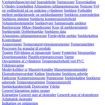
Værktøjsflange/gevind
Spændebolte
Varmezoner
Traverskøling
Cylinder-/zonekøling
Afgasnings-/afdampningszone
Notzone
Fejl
og vedligehold på og omkring cylinderen
Snekken
Forholdet
mellem snekkelængde og snekkediameter
Snekkens zoneopdeling
Snekkens stigning
Snekkens kompressionsforhold
Volumenbestemmelse
Snekketyper
Sammensatte snekker
Barrierezone
Mikse-/blandezoner
Krav til snekkegeometri
Snekkespids
Dobbeltsnekke
Snekkens data
Afgasnings-/afdampningszone
Forskydelig snekke
Snekkekøling
Kontrolpanel
Amperemeter
Temperaturstyringsinstrumenter
Temperaturføler
Processen fra granulat til produkt
Tragten
Påfyldning af råmateriale
Suger
Fortørring
Stropsnekke
Doseringssnekke
Plastificeringsprocessen
Varme
Opvarmning af cylinderen
Temperaturforhold ved PVC
Friktionsvarme
Modtryksfilter/-si
Massetryksmåler
Massetemperaturmåler
Ekstruderingsværktøj
Køling
Strækning
Snekkens arbejde
Fødezone
Kompressionszone
Pumpezone
Snekkekøling
Snekkens
udseende
Temperatursætning
Temperaturprofil
Snekkekarakteristik
Dornvarme
Ydelse
Generel klargøring inden opstart
Klargøring
Generel start af ekstruder
Generelt stop af ekstruderen
Adiabatisk ekstruder
Indkøring og optimering