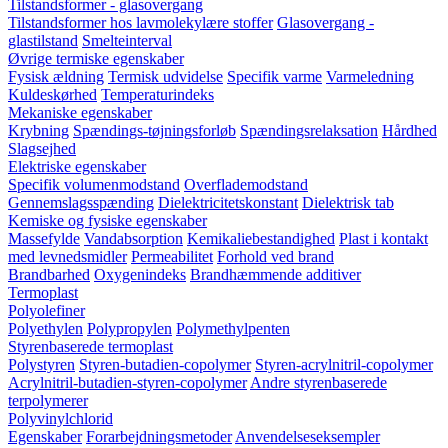
Tilstandsformer - glasovergang
Tilstandsformer hos lavmolekylære stoffer
Glasovergang -
glastilstand
Smelteinterval
Øvrige termiske egenskaber
Fysisk ældning
Termisk udvidelse
Specifik varme
Varmeledning
Kuldeskørhed
Temperaturindeks
Mekaniske egenskaber
Krybning
Spændings-tøjningsforløb
Spændingsrelaksation
Hårdhed
Slagsejhed
Elektriske egenskaber
Specifik volumenmodstand
Overflademodstand
Gennemslagsspænding
Dielektricitetskonstant
Dielektrisk tab
Kemiske og fysiske egenskaber
Massefylde
Vandabsorption
Kemikaliebestandighed
Plast i kontakt
med levnedsmidler
Permeabilitet
Forhold ved brand
Brandbarhed
Oxygenindeks
Brandhæmmende additiver
Termoplast
Polyolefiner
Polyethylen
Polypropylen
Polymethylpenten
Styrenbaserede termoplast
Polystyren
Styren-butadien-copolymer
Styren-acrylnitril-copolymer
Acrylnitril-butadien-styren-copolymer
Andre styrenbaserede
terpolymerer
Polyvinylchlorid
Egenskaber
Forarbejdningsmetoder
Anvendelseseksempler