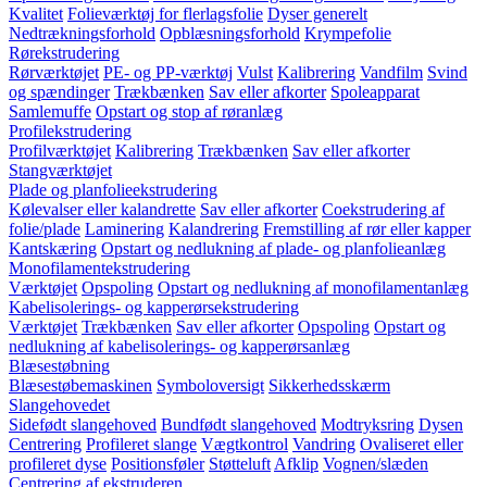
Kvalitet
Folieværktøj for flerlagsfolie
Dyser generelt
Nedtrækningsforhold
Opblæsningsforhold
Krympefolie
Rørekstrudering
Rørværktøjet
PE- og PP-værktøj
Vulst
Kalibrering
Vandfilm
Svind
og spændinger
Trækbænken
Sav eller afkorter
Spoleapparat
Samlemuffe
Opstart og stop af røranlæg
Profilekstrudering
Profilværktøjet
Kalibrering
Trækbænken
Sav eller afkorter
Stangværktøjet
Plade og planfolieekstrudering
Kølevalser eller kalandrette
Sav eller afkorter
Coekstrudering af
folie/plade
Laminering
Kalandrering
Fremstilling af rør eller kapper
Kantskæring
Opstart og nedlukning af plade- og planfolieanlæg
Monofilamentekstrudering
Værktøjet
Opspoling
Opstart og nedlukning af monofilamentanlæg
Kabelisolerings- og kapperørsekstrudering
Værktøjet
Trækbænken
Sav eller afkorter
Opspoling
Opstart og
nedlukning af kabelisolerings- og kapperørsanlæg
Blæsestøbning
Blæsestøbemaskinen
Symboloversigt
Sikkerhedsskærm
Slangehovedet
Sidefødt slangehoved
Bundfødt slangehoved
Modtryksring
Dysen
Centrering
Profileret slange
Vægtkontrol
Vandring
Ovaliseret eller
profileret dyse
Positionsføler
Støtteluft
Afklip
Vognen/slæden
Centrering af ekstruderen