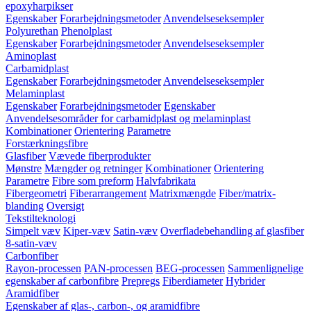
epoxyharpikser
Egenskaber
Forarbejdningsmetoder
Anvendelseseksempler
Polyurethan
Phenolplast
Egenskaber
Forarbejdningsmetoder
Anvendelseseksempler
Aminoplast
Carbamidplast
Egenskaber
Forarbejdningsmetoder
Anvendelseseksempler
Melaminplast
Egenskaber
Forarbejdningsmetoder
Egenskaber
Anvendelsesområder for carbamidplast og melaminplast
Kombinationer
Orientering
Parametre
Forstærkningsfibre
Glasfiber
Vævede fiberprodukter
Mønstre
Mængder og retninger
Kombinationer
Orientering
Parametre
Fibre som preform
Halvfabrikata
Fibergeometri
Fiberarrangement
Matrixmængde
Fiber/matrix-
blanding
Oversigt
Tekstilteknologi
Simpelt væv
Kiper-væv
Satin-væv
Overfladebehandling af glasfiber
8-satin-væv
Carbonfiber
Rayon-processen
PAN-processen
BEG-processen
Sammenlignelige
egenskaber af carbonfibre
Prepregs
Fiberdiameter
Hybrider
Aramidfiber
Egenskaber af glas-, carbon-, og aramidfibre