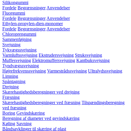
Silikongummi
Fordele
Begrænsninger
Anvendelser
Fluorgummi
Fordele
Begrænsninger
Anvendelser
Ethylen-propylen-dien-monomer
Fordele
Begrænsninger
Anvendelser
Chloroprengummi
Sammenføjning
Svejsning
Tykvægssvejsning
Varmluftssvejsning
Ekstrudersvejsning
Struksvejsning
Muffesvejsning
Elektromuffersvejsning
Kantbuksvejsning
Tyndvægssvejsning
Højrefrekvenssvejsning
Varmestrådssvejsning
Ultralydssvejsning
Limning
Spåntagning
Drejning
Skærehastighedsberegninger ved drejning
Fræsning
Skærehastighedsberegninger ved fræsning
Tilspændingsberegning
ved fræsning
Boring
Gevindskæring
Beregning af diameter ved gevindskæring
Køling
Savning
Båndsavklinger til skæring af plast