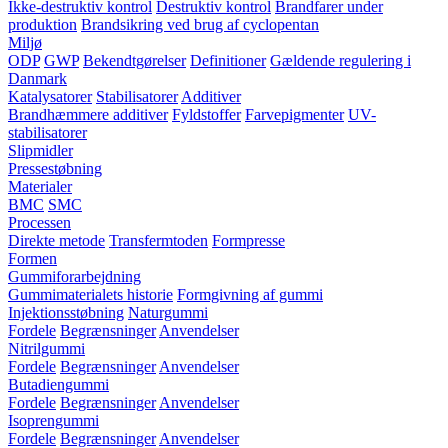
Ikke-destruktiv kontrol
Destruktiv kontrol
Brandfarer under
produktion
Brandsikring ved brug af cyclopentan
Miljø
ODP
GWP
Bekendtgørelser
Definitioner
Gældende regulering i
Danmark
Katalysatorer
Stabilisatorer
Additiver
Brandhæmmere additiver
Fyldstoffer
Farvepigmenter
UV-
stabilisatorer
Slipmidler
Pressestøbning
Materialer
BMC
SMC
Processen
Direkte metode
Transfermtoden
Formpresse
Formen
Gummiforarbejdning
Gummimaterialets historie
Formgivning af gummi
Injektionsstøbning
Naturgummi
Fordele
Begrænsninger
Anvendelser
Nitrilgummi
Fordele
Begrænsninger
Anvendelser
Butadiengummi
Fordele
Begrænsninger
Anvendelser
Isoprengummi
Fordele
Begrænsninger
Anvendelser