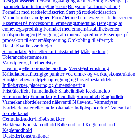
forseglingsserien
Forseglingsvægt og genindkøring
Eksempel på
parameterkort til forseglingsserie
Belysning af formfyldning
Formålet med restkøletidsserien
Start på restkøletidsserien
Varmeformbestandighed
Formålet med emnevægtsstabilitetsserien
Eksempel på proceskort til emnevægtspredning
Beregning af
emnevægtspredning
Formålet med emnemålstabilitetsserien
(målspredningen)
Beregning af emnemålspredning
Eksempel på
proceskort til emnemålspredning
Omkobling til eftertryk
Del 4: Kvalitetsværktøjer
Standardafvigelse eller korttidsstabilitet
Målspredning
Tolerancebestemmelse
Værktøjer og hjælpeudstyr
Treatning eller coronabehandling
Værktøjsfremstilling
Kalkulationsafhængige punkter ved emne- og værktøjskonstruktion
Sprøjtestøbeværktøjets opbygning og hovedbestanddele
Indløbstyper, placering og dimensionering
Fristråleeffekt
Tunnelindløb
Snabelindløb
Kegleindløb
Skærmindløb
Filmindløb
Vifteindløb
Stropindløb
Ringindløb
Varmekanalfordeler med nåleventil
Nåleventil
Varmedyser
Fordelerkanaler eller indløbskanaler
Indløbsplacering
Tværsnit af
fordelerkanal
Centraludstøder/indløbstrækker
Hæklenål
Konisk modhold
Rillemodhold
Kuglemodhold
Keglemodhold
Udstøderkonstruktioner