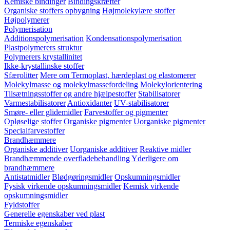
Kemiske bindinger
Bindingskræfter
Organiske stoffers opbygning
Højmolekylære stoffer
Højpolymerer
Polymerisation
Additionspolymerisation
Kondensationspolymerisation
Plastpolymerers struktur
Polymerers krystallinitet
Ikke-krystallinske stoffer
Sfærolitter
Mere om Termoplast, hærdeplast og elastomerer
Molekylmasse og molekylmassefordeling
Molekylorientering
Tilsætningsstoffer og andre hjælpestoffer
Stabilisatorer
Varmestabilisatorer
Antioxidanter
UV-stabilisatorer
Smøre- eller glidemidler
Farvestoffer og pigmenter
Opløselige stoffer
Organiske pigmenter
Uorganiske pigmenter
Specialfarvestoffer
Brandhæmmere
Organiske additiver
Uorganiske additiver
Reaktive midler
Brandhæmmende overfladebehandling
Yderligere om
brandhæmmere
Antistatmidler
Blødgøringsmidler
Opskumningsmidler
Fysisk virkende opskumningsmidler
Kemisk virkende
opskumningsmidler
Fyldstoffer
Generelle egenskaber ved plast
Termiske egenskaber