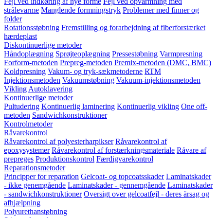
Fejl ved indkøring af nye forme
Fejl ved opvarmning med
strålevarme
Manglende formningstryk
Problemer med finner og
folder
Rotationsstøbning
Fremstilling og forarbejdning af fiberforstærket
hærdeplast
Diskontinuerlige metoder
Håndoplægning
Sprøjteoplægning
Pressestøbning
Varmpresning
Forform-metoden
Prepreg-metoden
Premix-metoden (DMC, BMC)
Koldpresning
Vakum- og tryk-sækmetoderne
RTM
Injektionsmetoden
Vakuumstøbning
Vakuum-injektionsmetoden
Vikling
Autoklavering
Kontinuerlige metoder
Pultudering
Kontinuerlig laminering
Kontinuerlig vikling
One off-
metoden
Sandwichkonstruktioner
Kontrolmetoder
Råvarekontrol
Råvarekontrol af polyesterharpikser
Råvarekontrol af
epoxysystemer
Råvarekontrol af forstærkningsmateriale
Råvare af
prepreges
Produktionskontrol
Færdigvarekontrol
Reparationsmetoder
Principper for reparation
Gelcoat- og topcoatsskader
Laminatskader
- ikke genemgående
Laminatskader - gennemgående
Laminatskader
- sandwichkonstruktioner
Oversigt over gelcoatfejl - deres årsag og
afhjælpning
Polyurethanstøbning