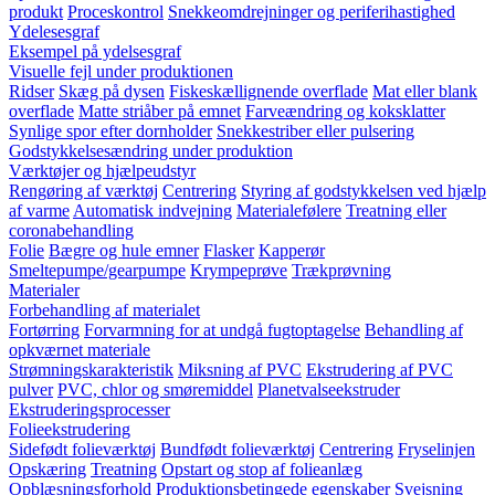
produkt
Proceskontrol
Snekkeomdrejninger og periferihastighed
Ydelesesgraf
Eksempel på ydelsesgraf
Visuelle fejl under produktionen
Ridser
Skæg på dysen
Fiskeskællignende overflade
Mat eller blank
overflade
Matte striåber på emnet
Farveændring og koksklatter
Synlige spor efter dornholder
Snekkestriber eller pulsering
Godstykkelsesændring under produktion
Værktøjer og hjælpeudstyr
Rengøring af værktøj
Centrering
Styring af godstykkelsen ved hjælp
af varme
Automatisk indvejning
Materialefølere
Treatning eller
coronabehandling
Folie
Bægre og hule emner
Flasker
Kapperør
Smeltepumpe/gearpumpe
Krympeprøve
Trækprøvning
Materialer
Forbehandling af materialet
Fortørring
Forvarmning for at undgå fugtoptagelse
Behandling af
opkværnet materiale
Strømningskarakteristik
Miksning af PVC
Ekstrudering af PVC
pulver
PVC, chlor og smøremiddel
Planetvalseekstruder
Ekstruderingsprocesser
Folieekstrudering
Sidefødt folieværktøj
Bundfødt folieværktøj
Centrering
Fryselinjen
Opskæring
Treatning
Opstart og stop af folieanlæg
Opblæsningsforhold
Produktionsbetingede egenskaber
Svejsning