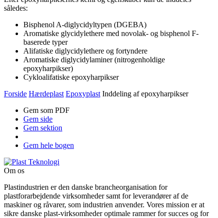
således:
Bisphenol A-diglycidyltypen (DGEBA)
Aromatiske glycidylethere med novolak- og bisphenol F-
baserede typer
Alifatiske diglycidylethere og fortyndere
Aromatiske diglycidylaminer (nitrogenholdige
epoxyharpikser)
Cykloalifatiske epoxyharpikser
Forside
Hærdeplast
Epoxyplast
Inddeling af epoxyharpikser
Gem som PDF
Gem side
Gem sektion
Gem hele bogen
Om os
Plastindustrien er den danske brancheorganisation for
plastforarbejdende virksomheder samt for leverandører af de
maskiner og råvarer, som industrien anvender. Vores mission er at
sikre danske plast-virksomheder optimale rammer for succes og for