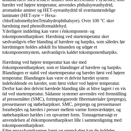
hærder ved højere temperatur, anvendes phthalsyreanhydrid,
aromatiske aminer og HET-syreanhydrid til sværtantændelige
laminater (HET-syre = Hexa-
chlorEndomethylenTetrahydrophthalsyre). Over 100 °C sker
hærdning med phenolformaldehyd.
Yderligere inddeling kan være i énkomponent- og
tokomponentharpikser. Hærdning ved stuetemperatur sker
sædvanligvis efter blanding af hærdere og harpiks, som således før
hærdningen holdes adskilt fra hinanden og udgør et
tokomponentsystem, sædvanligvis kaldet tokomponentharpiks.
Hærdning ved højere temperatur kan ske med
énkomponentharpikser, som er blandinger af hærdere og harpiks.
Blandingen er stabil ved stuetemperatur og hærder først ved højere
temperatur. Blandingen kan være et delvist hærdet system
indeholdende en hærder, som først virker ved højere temperatur.
Derfor kan den delvist hærdede blanding tåle at blive lagret i en vis
tid ved stuetemperatur. Sådanne systemer anvendes ved fremstilling
af pressemåtter (SMC), forimprægnerede fibermaterialer (prepregs),
pressemasser og støbeharpikser. SMC, prepregs og pressemasser
forarbejdes og hærdes i presser mellem varme formværktøjer, og
støbeharpikser hældes i en opvarmet form. Tonnagemæssigt er
anvendelsen af énkomponentharpikser lille i sammenligning med
tokomponentharpikser.
Efter epoxyharpiksernes kemi og egenskaber kan de inddeles