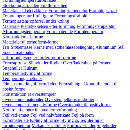
Formningstemperaturområdet
Strækning af pladen
Fuldformethed
Materialer
Pladetykkelse
Formningstemperatur
Formningskraft
Fomrtemperatur
Luftafgang
Formningsforhold
Termoplastens opførsel under køling
Materiale
Pladetykkelsen efter formning
Formningstemperatur
Afformningstemperatur
Formmateriale
Formtemperatur
Konstruktion af forme
Materialer til tormoform-forme
Træ
Støbemasse
Kerne med støbemassebelægning
Aluminium
Stål
Specialmaterialer
Udformningsregler for termoform-forme
Formstørrelse
Slipvinkler
Radier
Overfladeruhed på formen
Sugehuller
Hulrum
Temperaturstyring af forme
Tempereringsmetoder
Dimensionering af formfladen
Fremstilling af konturblænder til
positivforme
Konstruktion af overstempler
Overstempelmaterialer
Overstempelkonstruktioner
Overstempler til negativforme
Overstempler til positivforme
Kontrol af emner
fejl ved termoformning
Fejl ved emnet
Fejl ved halvfabrikata
Fejl på form
Formmateriale
Køling af forme
Styring og regulering af
formtemperatur
Mekanisk stabilitet
Formoverflader
Sugehuller