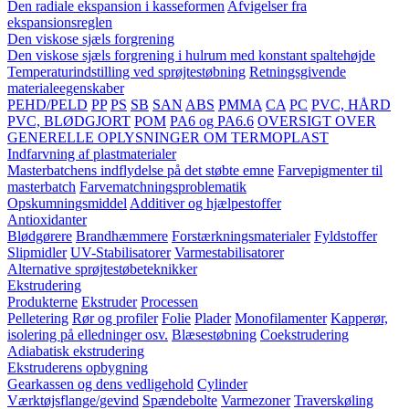
Den radiale ekspansion i kasseformen
Afvigelser fra
ekspansionsreglen
Den viskose sjæls forgrening
Den viskose sjæls forgrening i hulrum med konstant spaltehøjde
Temperaturindstilling ved sprøjtestøbning
Retningsgivende
materialeegenskaber
PEHD/PELD
PP
PS
SB
SAN
ABS
PMMA
CA
PC
PVC, HÅRD
PVC, BLØDGJORT
POM
PA6 og PA6.6
OVERSIGT OVER
GENERELLE OPLYSNINGER OM TERMOPLAST
Indfarvning af plastmaterialer
Masterbatchens indflydelse på det støbte emne
Farvepigmenter til
masterbatch
Farvematchningsproblematik
Opskumningsmiddel
Additiver og hjælpestoffer
Antioxidanter
Blødgørere
Brandhæmmere
Forstærkningsmaterialer
Fyldstoffer
Slipmidler
UV-Stabilisatorer
Varmestabilisatorer
Alternative sprøjtestøbeteknikker
Ekstrudering
Produkterne
Ekstruder
Processen
Pelletering
Rør og profiler
Folie
Plader
Monofilamenter
Kapperør,
isolering på elledninger osv.
Blæsestøbning
Coekstrudering
Adiabatisk ekstrudering
Ekstruderens opbygning
Gearkassen og dens vedligehold
Cylinder
Værktøjsflange/gevind
Spændebolte
Varmezoner
Traverskøling