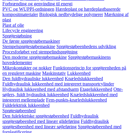
Forbrænding og genvinding til energi
PVC og WUPPI-ordningen
Hærdeplast og hærdeplastbaserede
kompositmaterialer
Biologisk nedbrydelige polymerer
Mærkning af
plast
Plast af olie
Lifecycle engineering
Sprøjtestøbning
De første sprøjtestøbemaskiner
Stempelsprøjtestøbemaskine
Sprøjtestøbeenhedens udvikling
Procesforløbet ved stempelindsprøjtning
Den moderne sprøjtestøbemaskine
Sprøjtestøbemaskinens
hovedelementer
Mikrokontakter og nokker
Funktionsprincip for sprøjteenheden på
en reguleret maskine
Maskinstativ
Lukkeenhed
Den fuldhydrauliske lukkeenhed
Knæledslukkeenhed
Fuldhydraulisk lukkeenhed med integreret transportcylinder
Hydraulisk lukkeenhed med afstandsarm
Etagelukkeenhed
Otte-
søjlers, fuldt hydraulisk lukkeenhed
Knæledslukkeenhed med
integreret mellemplade
Fem-punkts-knæledslukkeenhed
Fuldelektrisk lukkeenhed
Sprøtestøbeenhed
Den fulelektriske sprøjtestøbeenhed
Fuldhydraulisk
sprøjtestøbeenhed med lineær glideføring
Fuldhydraulisk
sprøjtestbeenhed med lineær søjleføring
Sprøjtestøbeenhed med
forplastificering