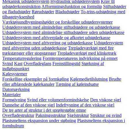
Mekanisk udstødersystem
Hydraulisk udstødersystem
Krav til
udstøderkonstruktion
Afformningsfunktion og formslip
Stiftudstøder
og fladudstøder
Rørudstøder
Bladudstøder
To-trins-udstødning med
tilbagetryksenhed
Værktøjsundbygningshøjder og forskellige udstødersystemer
Udstødersystem med almindelige stiftudstødere og udstøderkasse
Udstødersystem med almindelige stiftudstødere uden udstøderkasse
Udstødersystem med afriverplade og afkortet udstøderkasse
Udstødersystem med afriverring og udstøderkasse
Udstødersystem
med afriverring uden udstøderkasse
Trepladeværktøj med fire
trækstænger eller stopstænger
Trepladeværktøj med klinketræk
Temperaturregulering
Formtemperaturens indvirkning på emnet
Svind
Kast
Overfladeglans
Fremstillingstid
Størkning af
indløbspunktet
Kølesystemer
Forskellige eksempler på formkøling
Kølemedietilslutning
Brudte
eller afblændede kølekanaler
Tætning af køleindsatse
Datomærkning
Materialer
Formgivning
Svind eller volumenformindskelse
Den viskose sjæl
Dannelse af den viskose sjæl
Indefrysning af den viskose sjæl
De tre arter af struktur i det sprøjtestøbte emne
Overfladestruktur
Pakningsstruktur
Sjælstruktur
Struktur og svind
Plastsmeltens ekspansion under støbning
Plastsmeltens ekspansion i
formhulrum