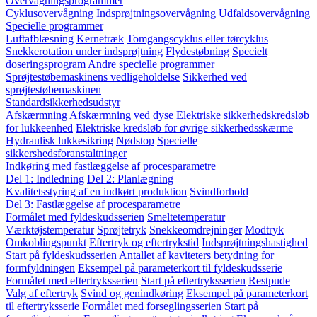
Overvågningsprogrammer
Cyklusovervågning
Indsprøjtningsovervågning
Udfaldsovervågning
Specielle programmer
Luftafblæsning
Kernetræk
Tomgangscyklus eller tørcyklus
Snekkerotation under indsprøjtning
Flydestøbning
Specielt
doseringsprogram
Andre specielle programmer
Sprøjtestøbemaskinens vedligeholdelse
Sikkerhed ved
sprøjtestøbemaskinen
Standardsikkerhedsudstyr
Afskærmning
Afskærmning ved dyse
Elektriske sikkerhedskredsløb
for lukkeenhed
Elektriske kredsløb for øvrige sikkerhedsskærme
Hydraulisk lukkesikring
Nødstop
Specielle
sikkershedsforanstaltninger
Indkøring med fastlæggelse af procesparametre
Del 1: Indledning
Del 2: Planlægning
Kvalitetsstyring af en indkørt produktion
Svindforhold
Del 3: Fastlæggelse af procesparametre
Formålet med fyldeskudsserien
Smeltetemperatur
Værktøjstemperatur
Sprøjtetryk
Snekkeomdrejninger
Modtryk
Omkoblingspunkt
Eftertryk og eftertrykstid
Indsprøjtningshastighed
Start på fyldeskudsserien
Antallet af kaviteters betydning for
formfyldningen
Eksempel på parameterkort til fyldeskudsserie
Formålet med eftertryksserien
Start på eftertryksserien
Restpude
Valg af eftertryk
Svind og genindkøring
Eksempel på parameterkort
til eftertryksserie
Formålet med forseglingsserien
Start på