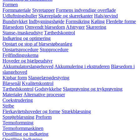
Formen
Formmateriale
Styretapper
Formens indvendige overflade
Udluftningshuller
Skæreplade og skærekanter
Hals/gevind
Bundstykket
Indbygningshøjde
Formsikring
Køling
Flerdelte forme
Blæsedorn
Omvendt blæsedorn
Afstryger
Skærering
Stanse-/maskeudstyr
Tæthedskontrol
Indkøring og optimering
Opstart og stop af blæsestøbeanlæg
Opstartsprocedure
Stopprocedure
Fejlfindingsskema
Hoveder og hjælpeudstyr
Akkumulatorslangehoved
Akkumulering i ekstruderen
Blæsedorn i
slangehoved
Kipbar form
Slangelængdestyring
Blæsenål
Kvalitetskontrol
Tæthedskontrol
Godstykkelse
Slagprøvning og trykprøvning
Materialer
Alternative processer
Coekstrudering
Stribe
Flerkavitetshoveder og forme
Strækblæsning
Sprøjteblæsning
Preform
Termoformning
Termoformmaskinen
Opstilling og indkøring
Opstilling
Indkøring