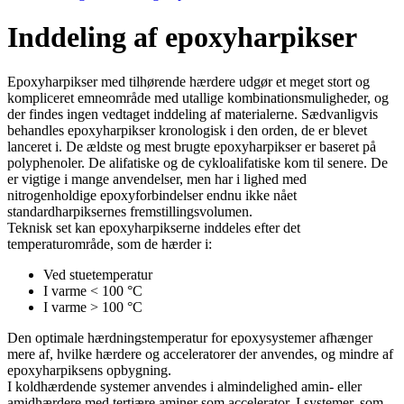
Inddeling af epoxyharpikser
Epoxyharpikser med tilhørende hærdere udgør et meget stort og
kompliceret emneområde med utallige kombinationsmuligheder, og
der findes ingen vedtaget inddeling af materialerne. Sædvanligvis
behandles epoxyharpikser kronologisk i den orden, de er blevet
lanceret i. De ældste og mest brugte epoxyharpikser er baseret på
polyphenoler. De alifatiske og de cykloalifatiske kom til senere. De
er vigtige i mange anvendelser, men har i lighed med
nitrogenholdige epoxyforbindelser endnu ikke nået
standardharpiksernes fremstillingsvolumen.
Teknisk set kan epoxyharpikserne inddeles efter det
temperaturområde, som de hærder i:
Ved stuetemperatur
I varme < 100 °C
I varme > 100 °C
Den optimale hærdningstemperatur for epoxysystemer afhænger
mere af, hvilke hærdere og acceleratorer der anvendes, og mindre af
epoxyharpiksens opbygning.
I koldhærdende systemer anvendes i almindelighed amin- eller
amidhærdere med tertiære aminer som accelerator. I systemer, som