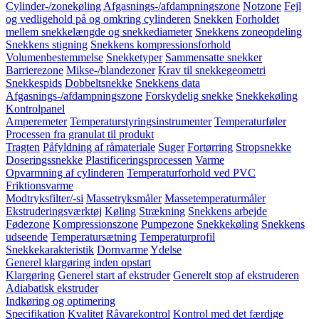
Cylinder-/zonekøling
Afgasnings-/afdampningszone
Notzone
Fejl
og vedligehold på og omkring cylinderen
Snekken
Forholdet
mellem snekkelængde og snekkediameter
Snekkens zoneopdeling
Snekkens stigning
Snekkens kompressionsforhold
Volumenbestemmelse
Snekketyper
Sammensatte snekker
Barrierezone
Mikse-/blandezoner
Krav til snekkegeometri
Snekkespids
Dobbeltsnekke
Snekkens data
Afgasnings-/afdampningszone
Forskydelig snekke
Snekkekøling
Kontrolpanel
Amperemeter
Temperaturstyringsinstrumenter
Temperaturføler
Processen fra granulat til produkt
Tragten
Påfyldning af råmateriale
Suger
Fortørring
Stropsnekke
Doseringssnekke
Plastificeringsprocessen
Varme
Opvarmning af cylinderen
Temperaturforhold ved PVC
Friktionsvarme
Modtryksfilter/-si
Massetryksmåler
Massetemperaturmåler
Ekstruderingsværktøj
Køling
Strækning
Snekkens arbejde
Fødezone
Kompressionszone
Pumpezone
Snekkekøling
Snekkens
udseende
Temperatursætning
Temperaturprofil
Snekkekarakteristik
Dornvarme
Ydelse
Generel klargøring inden opstart
Klargøring
Generel start af ekstruder
Generelt stop af ekstruderen
Adiabatisk ekstruder
Indkøring og optimering
Specifikation
Kvalitet
Råvarekontrol
Kontrol med det færdige