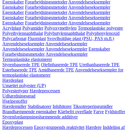
Egenskaber
Forarbejdningsmetoder
Anvendelseseksempler
Egenskaber
Forarbejdningsmetoder
Anvendelseseksempler
Egenskaber
Forarbejdningsmetoder
Anvendelseseksempler
Egenskaber
Forarbejdningsmetoder
Anvendelseseksempler
Egenskaber
Forarbejdningsmetoder
Anvendelseseksempler
Acrylplast
Polyamider
Polyoxymethylen
Termoplastiske polyestre
Polyethylennaphthalat
Polybutylennaphthalat
Polyphenylenoxid
Polycarbonat
Fluorplast
Svovlholdige plast (PSU, PAS m.fl.)
Anvendelseseksempler
Anvendelseseksempler
Anvendelseseksempler
Anvendelseseksempler
Egenskaber
Forarbejdningsmetoder
Anvendelseseksempler
Termoplastiske elastomerer
Styrenbaserede TPE
Olefinbaserede TPE
Urethanbaserede TPE
Esterbaserede TPE
Amidbaserede TPE
Anvendelseseksempler for
termoplastiske elastomerer
Hærdeplast
Umættet polyester (UP)
Polyestertyper
Hærdeprocessen
Udhærdningsgrad
Hjælpestoffer
Hærdemidler
Stabilisatorer
Inhibitorer
Tiksotreperingsmidler
Brandhæmmende egenskaber
Klæbefri overflade
Farve
Fyldstoffer
Styrenfordampningshæmmende additiver
Epoxyplast
Hærdeprocessen
Epoxygruppends reaktivitet
Hærdere
Inddeling af