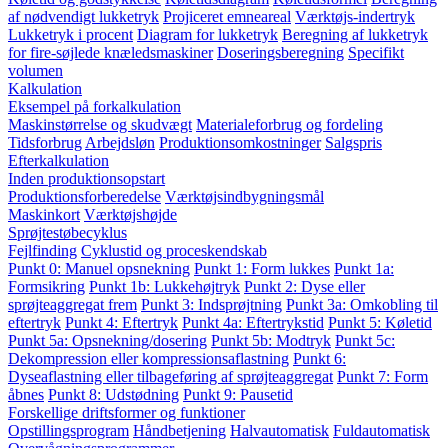
af nødvendigt lukketryk
Projiceret emneareal
Værktøjs-indertryk
Lukketryk i procent
Diagram for lukketryk
Beregning af lukketryk
for fire-søjlede knæledsmaskiner
Doseringsberegning
Specifikt
volumen
Kalkulation
Eksempel på forkalkulation
Maskinstørrelse og skudvægt
Materialeforbrug og fordeling
Tidsforbrug
Arbejdsløn
Produktionsomkostninger
Salgspris
Efterkalkulation
Inden produktionsopstart
Produktionsforberedelse
Værktøjsindbygningsmål
Maskinkort
Værktøjshøjde
Sprøjtestøbecyklus
Fejlfinding
Cyklustid og proceskendskab
Punkt 0: Manuel opsnekning
Punkt 1: Form lukkes
Punkt 1a:
Formsikring
Punkt 1b: Lukkehøjtryk
Punkt 2: Dyse eller
sprøjteaggregat frem
Punkt 3: Indsprøjtning
Punkt 3a: Omkobling til
eftertryk
Punkt 4: Eftertryk
Punkt 4a: Eftertrykstid
Punkt 5: Køletid
Punkt 5a: Opsnekning/dosering
Punkt 5b: Modtryk
Punkt 5c:
Dekompression eller kompressionsaflastning
Punkt 6:
Dyseaflastning eller tilbageføring af sprøjteaggregat
Punkt 7: Form
åbnes
Punkt 8: Udstødning
Punkt 9: Pausetid
Forskellige driftsformer og funktioner
Opstillingsprogram
Håndbetjening
Halvautomatisk
Fuldautomatisk