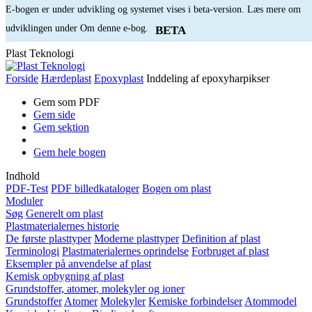
E-bogen er under udvikling og systemet vises i beta-version. Læs mere om
udviklingen under Om denne e-bog.
BETA
Plast Teknologi
Forside
Hærdeplast
Epoxyplast
Inddeling af epoxyharpikser
Gem som PDF
Gem side
Gem sektion
Gem hele bogen
Indhold
PDF-Test
PDF billedkataloger
Bogen om plast
Moduler
Søg
Generelt om plast
Plastmaterialernes historie
De første plasttyper
Moderne plasttyper
Definition af plast
Terminologi
Plastmaterialernes oprindelse
Forbruget af plast
Eksempler på anvendelse af plast
Kemisk opbygning af plast
Grundstoffer, atomer, molekyler og ioner
Grundstoffer
Atomer
Molekyler
Kemiske forbindelser
Atommodel