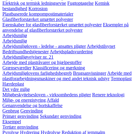
Elektrisk og termisk ledningsevne
Fugtoptagelse
Kemisk
bestandighed
Korrosion
Plastbaserede kompompostimaterialer
Glasfiberforstærket umættet polyester
Egenskaber for glasfiberforstærket umættet polyester
Eksempler på
anvendelse af glasfiberforstærket polyester
Arbejdsmiljø
Arbejdsmiljø
Arbejdsmiljøloven - ledelse - ansattes pligter
Arbejdstilsynet
Bedriftsundhedstjenester
Arbejdspladsvurdering
Arbejdsmiljøvejviser nr. 21
Arbejde med plastråvarer og hjælpestoffer
Grænseværdier
Klassificering og mærkning
Arbejdsmiljølovens farlighedsbegreb
Brugsanvisninger
Arbejde med
plastforarbejdningsmaskiner og med andet teknisk udstyr
Termoplast
Hærdeplast
Det ydre miljø
Miljøbeskyttelsesloven - virksomhedens pligter
Renere teknologi
Miljø- og energistyring
Affald
Genanvendelse og bortskaffelse
Genbrug
Genvinding
Primær genvinding
Sekundær genvinding
Eksempel
Tertiær genvinding
Pyrolyse
Hydrering
Hydrolyse
Reduktion af jernmalm