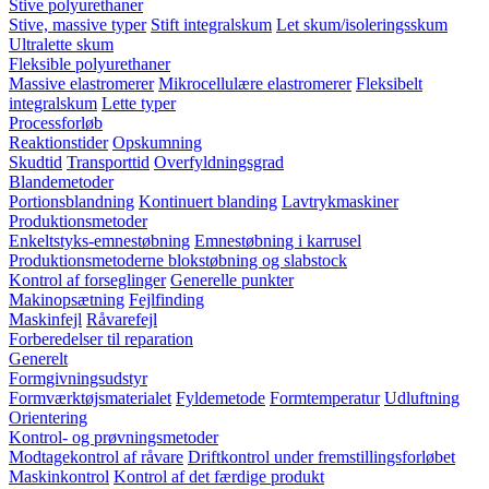
Stive polyurethaner
Stive, massive typer
Stift integralskum
Let skum/isoleringsskum
Ultralette skum
Fleksible polyurethaner
Massive elastromerer
Mikrocellulære elastromerer
Fleksibelt
integralskum
Lette typer
Processforløb
Reaktionstider
Opskumning
Skudtid
Transporttid
Overfyldningsgrad
Blandemetoder
Portionsblandning
Kontinuert blanding
Lavtrykmaskiner
Produktionsmetoder
Enkeltstyks-emnestøbning
Emnestøbning i karrusel
Produktionsmetoderne blokstøbning og slabstock
Kontrol af forseglinger
Generelle punkter
Makinopsætning
Fejlfinding
Maskinfejl
Råvarefejl
Forberedelser til reparation
Generelt
Formgivningsudstyr
Formværktøjsmaterialet
Fyldemetode
Formtemperatur
Udluftning
Orientering
Kontrol- og prøvningsmetoder
Modtagekontrol af råvare
Driftkontrol under fremstillingsforløbet
Maskinkontrol
Kontrol af det færdige produkt