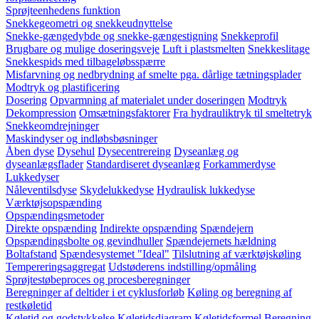
Sprøjteenhedens funktion
Snekkegeometri og snekkeudnyttelse
Snekke-gængedybde og snekke-gængestigning
Snekkeprofil
Brugbare og mulige doseringsveje
Luft i plastsmelten
Snekkeslitage
Snekkespids med tilbageløbsspærre
Misfarvning og nedbrydning af smelte pga. dårlige tætningsplader
Modtryk og plastificering
Dosering
Opvarmning af materialet under doseringen
Modtryk
Dekompression
Omsætningsfaktorer
Fra hydrauliktryk til smeltetryk
Snekkeomdrejninger
Maskindyser og indløbsbøsninger
Åben dyse
Dysehul
Dysecentrereing
Dyseanlæg og
dyseanlægsflader
Standardiseret dyseanlæg
Forkammerdyse
Lukkedyser
Nåleventilsdyse
Skydelukkedyse
Hydraulisk lukkedyse
Værktøjsopspænding
Opspændingsmetoder
Direkte opspænding
Indirekte opspænding
Spændejern
Opspændingsbolte og gevindhuller
Spændejernets hældning
Boltafstand
Spændesystemet "Ideal"
Tilslutning af værktøjskøling
Tempereringsaggregat
Udstøderens indstilling/opmåling
Sprøjtestøbeproces og procesberegninger
Beregninger af deltider i et cyklusforløb
Køling og beregning af
restkøletid
Køletid og godstykkelse
Køletidsdiagram
Køletidsformel
Beregning