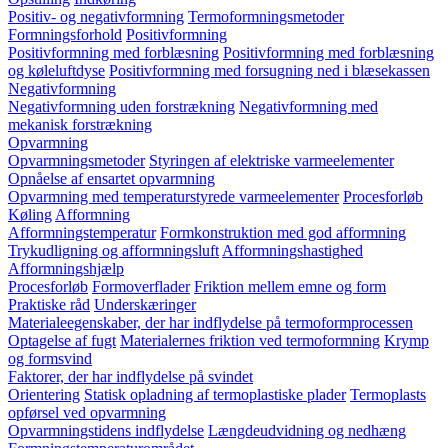
Positiv- og negativformning
Termoformningsmetoder
Formningsforhold
Positivformning
Positivformning med forblæsning
Positivformning med forblæsning
og køleluftdyse
Positivformning med forsugning ned i blæsekassen
Negativformning
Negativformning uden forstrækning
Negativformning med
mekanisk forstrækning
Opvarmning
Opvarmningsmetoder
Styringen af elektriske varmeelementer
Opnåelse af ensartet opvarmning
Opvarmning med temperaturstyrede varmeelementer
Procesforløb
Køling
Afformning
Afformningstemperatur
Formkonstruktion med god afformning
Trykudligning og afformningsluft
Afformningshastighed
Afformningshjælp
Procesforløb
Formoverflader
Friktion mellem emne og form
Praktiske råd
Underskæringer
Materialeegenskaber, der har indflydelse på termoformprocessen
Optagelse af fugt
Materialernes friktion ved termoformning
Krymp
og formsvind
Faktorer, der har indflydelse på svindet
Orientering
Statisk opladning af termoplastiske plader
Termoplasts
opførsel ved opvarmning
Opvarmningstidens indflydelse
Længdeudvidning og nedhæng