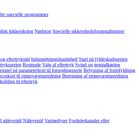
re specielle programmer
lisk lukkesikring
Nødstop
Specielle sikkershedsforanstaltninger
 og eftertrykstid
Indsprøjtningshastighed
Start på fyldeskudsserien
rtryksserien
Restpude
Valg af eftertryk
Svind og genindkøring
empel på parameterkort til forseglingsserie
Belysning af formfyldning
ceskort til emnevægtspredning
Beregning af emnevægtspredning
obling til eftertryk
 nåleventil
Nåleventil
Varmedyser
Fordelerkanaler eller