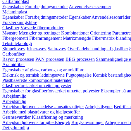
Carbamidplast
Egenskaber
Forarbejdningsmetoder
Anvendelseseksempler
Melaminplast
Egenskaber
Forarbejdningsmetoder
Egenskaber
Anvendelsesområder 
Forstærkningsfibre
Glasfiber
Vævede fiberprodukter
Mønstre
Mængder og retninger
Kombinationer
Orientering
Parametre
Fibergeometri
Fiberarrangement
Matrixmængde
Fiber/matrix-blandin
Tekstilteknologi
Simpelt væv
Kiper-væv
Satin-væv
Overfladebehandling af glasfiber
Carbonfiber
Rayon-processen
PAN-processen
BEG-processen
Sammenlignelige e
Aramidfiber
Egenskaber af glas-, carbon-, og aramidfibre
Elektrisk og termisk ledningsevne
Fugtoptagelse
Kemisk bestandighe
Plastbaserede kompompostimaterialer
Glasfiberforstærket umættet polyester
Egenskaber for glasfiberforstærket umættet polyester
Eksempler på anv
Arbejdsmiljø
Arbejdsmiljø
Arbejdsmiljøloven - ledelse - ansattes pligter
Arbejdstilsynet
Bedriftsu
Arbejde med plastråvarer og hjælpestoffer
Grænseværdier
Klassificering og mærkning
Arbejdsmiljølovens farlighedsbegreb
Brugsanvisninger
Arbejde med p
Det ydre miljø