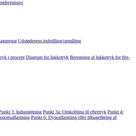
mdrejninger
aggregat
Udstøderens indstilling/opmåling
ryk i procent
Diagram for lukketryk
Beregning af lukketryk for fire-
Punkt 3: Indsprøjtning
Punkt 3a: Omkobling til eftertryk
Punkt 4:
sionsaflastning
Punkt 6: Dyseaflastning eller tilbageføring af