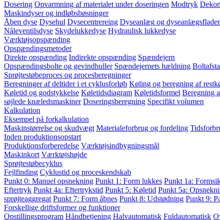
Dosering
Opvarmning af materialet under doseringen
Modtryk
Dekom
Maskindyser og indløbsbøsninger
Åben dyse
Dysehul
Dysecentrereing
Dyseanlæg og dyseanlægsflader
Nåleventilsdyse
Skydelukkedyse
Hydraulisk lukkedyse
Værktøjsopspænding
Opspændingsmetoder
Direkte opspænding
Indirekte opspænding
Spændejern
Opspændingsbolte og gevindhuller
Spændejernets hældning
Boltafst
Sprøjtestøbeproces og procesberegninger
Beregninger af deltider i et cyklusforløb
Køling og beregning af restkø
Køletid og godstykkelse
Køletidsdiagram
Køletidsformel
Beregning a
søjlede knæledsmaskiner
Doseringsberegning
Specifikt volumen
Kalkulation
Eksempel på forkalkulation
Maskinstørrelse og skudvægt
Materialeforbrug og fordeling
Tidsforbr
Inden produktionsopstart
Produktionsforberedelse
Værktøjsindbygningsmål
Maskinkort
Værktøjshøjde
Sprøjtestøbecyklus
Fejlfinding
Cyklustid og proceskendskab
Punkt 0: Manuel opsnekning
Punkt 1: Form lukkes
Punkt 1a: Formsi
Eftertryk
Punkt 4a: Eftertrykstid
Punkt 5: Køletid
Punkt 5a: Opsnekni
sprøjteaggregat
Punkt 7: Form åbnes
Punkt 8: Udstødning
Punkt 9: P
Forskellige driftsformer og funktioner
Opstillingsprogram
Håndbetjening
Halvautomatisk
Fuldautomatisk
O