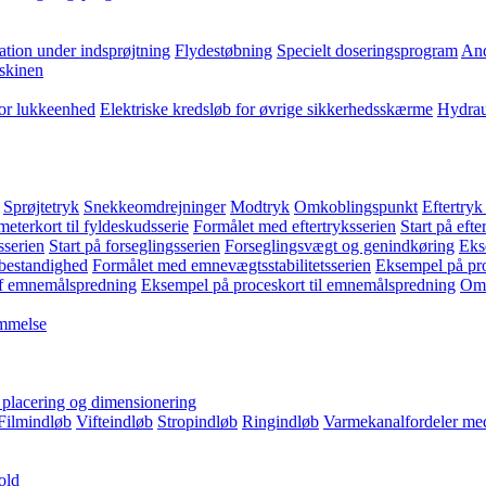
ation under indsprøjtning
Flydestøbning
Specielt doseringsprogram
And
skinen
for lukkeenhed
Elektriske kredsløb for øvrige sikkerhedsskærme
Hydrau
Sprøjtetryk
Snekkeomdrejninger
Modtryk
Omkoblingspunkt
Eftertryk
eterkort til fyldeskudsserie
Formålet med eftertryksserien
Start på efte
sserien
Start på forseglingsserien
Forseglingsvægt og genindkøring
Eks
bestandighed
Formålet med emnevægtsstabilitetsserien
Eksempel på pro
f emnemålspredning
Eksempel på proceskort til emnemålspredning
Omk
emmelse
, placering og dimensionering
Filmindløb
Vifteindløb
Stropindløb
Ringindløb
Varmekanalfordeler med
old