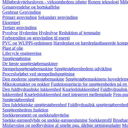
Miljøbeskyttelsesloven - virksomhedens pligter
Renere teknologi
Milj
Genanvendelse og bortskaffelse
Genbrug
Genvinding
Primær genvinding
Sekundær genvinding
Eksempel
Tertiær genvinding
Pyrolyse
Hydrering
Hydrolyse
Reduktion af jernmalm
Forbrænding og genvinding til energi
PVC og WUPPI-ordningen
Hærdeplast og hærdeplastbaserede kompo
Plast af olie
Lifecycle engineering
Sprøjtestøbning
De første sprøjtestøbemaskiner
Stempelsprøjtestøbemaskine
Sprøjtestøbeenhedens udvikling
Procesforløbet ved stempelindsprøjtning
Den moderne sprøjtestøbemaskine
Sprøjtestøbemaskinens hovedelem
Mikrokontakter og nokker
Funktionsprincip for sprøjteenheden på en
Den fuldhydrauliske lukkeenhed
Knæledslukkeenhed
Fuldhydraulisk
lukkeenhed
Knæledslukkeenhed med integreret mellemplade
Fem-pun
Sprøtestøbeenhed
Den fulelektriske sprøjtestøbeenhed
Fuldhydraulisk sprøjtestøbeenhed
Sprøjteenhedens funktion
Snekkegeometri og snekkeudnyttelse
Snekke-gængedybde og snekke-gængestigning
Snekkeprofil
Brugbar
Misfarvning og nedbrydning af smelte pga. dårlige tætningsplader
Mod