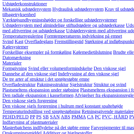
Udstøderkonstruktioner
Mekanisk udstødersystem
Hydraulisk udstødersystem
Krav til udstød
tilbagetryksenhed
Værktøjsundbygningshøjder og forskellige udstødersystemer
Udstødersystem med almindelige stiftudstødere og udstøderkasse
Udst
med afriverring og udstøderkasse
Udstødersystem med afriverring ud
Temperaturregulering
Formtemperaturens indvirkning på emnet
Svind
Kast
Overfladeglans
Fremstillingstid
Størkning af indløbspunkt
Kølesystemer
Forskellige eksempler på formkøling
Kølemedietilslutning
Brudte ell
Datomærkning
Materialer
Formgivning
Svind eller volumenformindskelse
Den viskose sjæl
Dannelse af den viskose sjæl
Indefrysning af den viskose sjæl
De tre arter af struktur i det sprøjtestøbte emne
Overfladestruktur
Pakningsstruktur
Sjælstruktur
Struktur og svind
Plastsmeltens ekspansion under støbning
Plastsmeltens ekspansion i 
Den radiale ekspansion i kasseformen
Afvigelser fra ekspansionsregl
Den viskose sjæls forgrening
Den viskose sjæls forgrening i hulrum med konstant spaltehøjde
Temperaturindstilling ved sprøjtestøbning
Retningsgivende materiale
PEHD/PELD
PP
PS
SB
SAN
ABS
PMMA
CA
PC
PVC, HÅRD
P
Indfarvning af plastmaterialer
Masterbatchens indflydelse på det støbte emne
Farvepigmenter til mas
Opskumningsmiddel
Additiver og hjælpestoffer