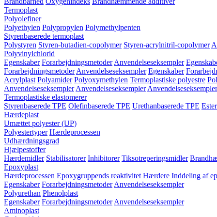
Brandbarhed
Oxygenindeks
Brandhæmmende additiver
Termoplast
Polyolefiner
Polyethylen
Polypropylen
Polymethylpenten
Styrenbaserede termoplast
Polystyren
Styren-butadien-copolymer
Styren-acrylnitril-copolymer
A
Polyvinylchlorid
Egenskaber
Forarbejdningsmetoder
Anvendelseseksempler
Egenskab
Forarbejdningsmetoder
Anvendelseseksempler
Egenskaber
Forarbejd
Acrylplast
Polyamider
Polyoxymethylen
Termoplastiske polyestre
Pol
Anvendelseseksempler
Anvendelseseksempler
Anvendelseseksemple
Termoplastiske elastomerer
Styrenbaserede TPE
Olefinbaserede TPE
Urethanbaserede TPE
Este
Hærdeplast
Umættet polyester (UP)
Polyestertyper
Hærdeprocessen
Udhærdningsgrad
Hjælpestoffer
Hærdemidler
Stabilisatorer
Inhibitorer
Tiksotreperingsmidler
Brandhæ
Epoxyplast
Hærdeprocessen
Epoxygruppends reaktivitet
Hærdere
Inddeling af e
Egenskaber
Forarbejdningsmetoder
Anvendelseseksempler
Polyurethan
Phenolplast
Egenskaber
Forarbejdningsmetoder
Anvendelseseksempler
Aminoplast