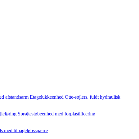
ed afstandsarm
Etagelukkeenhed
Otte-søjlers, fuldt hydraulisk
jleføring
Sprøjtestøbeenhed med forplastificering
s med tilbageløbsspærre