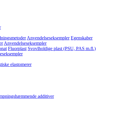
r
dningsmetoder
Anvendelseseksempler
Egenskaber
er
Anvendelseseksempler
onat
Fluorplast
Svovlholdige plast (PSU, PAS m.fl.)
eseksempler
tiske elastomerer
ampningshæmmende additiver