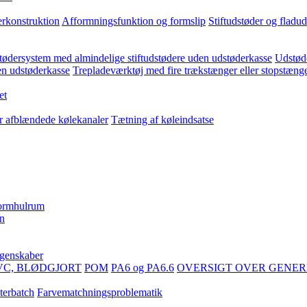
erkonstruktion
Afformningsfunktion og formslip
Stiftudstøder og fladu
ødersystem med almindelige stiftudstødere uden udstøderkasse
Udstøde
en udstøderkasse
Trepladeværktøj med fire trækstænger eller stopstæng
et
er afblændede kølekanaler
Tætning af køleindsatse
formhulrum
en
egenskaber
VC, BLØDGJORT
POM
PA6 og PA6.6
OVERSIGT OVER GENER
terbatch
Farvematchningsproblematik