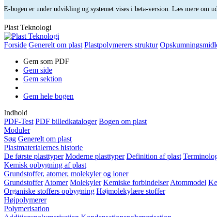
E-bogen er under udvikling og systemet vises i beta-version. Læs mere om 
Plast Teknologi
Forside
Generelt om plast
Plastpolymerers struktur
Opskumningsmidl
Gem som PDF
Gem side
Gem sektion
Gem hele bogen
Indhold
PDF-Test
PDF billedkataloger
Bogen om plast
Moduler
Søg
Generelt om plast
Plastmaterialernes historie
De første plasttyper
Moderne plasttyper
Definition af plast
Terminolog
Kemisk opbygning af plast
Grundstoffer, atomer, molekyler og ioner
Grundstoffer
Atomer
Molekyler
Kemiske forbindelser
Atommodel
Ke
Organiske stoffers opbygning
Højmolekylære stoffer
Højpolymerer
Polymerisation