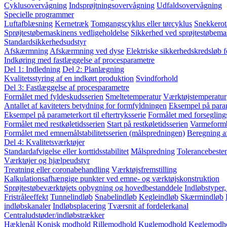
Cyklusovervågning
Indsprøjtningsovervågning
Udfaldsovervågning
Specielle programmer
Luftafblæsning
Kernetræk
Tomgangscyklus eller tørcyklus
Snekkerot
Sprøjtestøbemaskinens vedligeholdelse
Sikkerhed ved sprøjtestøbema
Standardsikkerhedsudstyr
Afskærmning
Afskærmning ved dyse
Elektriske sikkerhedskredsløb 
Indkøring med fastlæggelse af procesparametre
Del 1: Indledning
Del 2: Planlægning
Kvalitetsstyring af en indkørt produktion
Svindforhold
Del 3: Fastlæggelse af procesparametre
Formålet med fyldeskudsserien
Smeltetemperatur
Værktøjstemperatur
Antallet af kaviteters betydning for formfyldningen
Eksempel på param
Eksempel på parameterkort til eftertryksserie
Formålet med forsegling
Formålet med restkøletidsserien
Start på restkøletidsserien
Varmeform
Formålet med emnemålstabilitetsserien (målspredningen)
Beregning a
Del 4: Kvalitetsværktøjer
Standardafvigelse eller korttidsstabilitet
Målspredning
Tolerancebest
Værktøjer og hjælpeudstyr
Treatning eller coronabehandling
Værktøjsfremstilling
Kalkulationsafhængige punkter ved emne- og værktøjskonstruktion
Sprøjtestøbeværktøjets opbygning og hovedbestanddele
Indløbstyper
Fristråleeffekt
Tunnelindløb
Snabelindløb
Kegleindløb
Skærmindløb
indløbskanaler
Indløbsplacering
Tværsnit af fordelerkanal
Centraludstøder/indløbstrækker
Hæklenål
Konisk modhold
Rillemodhold
Kuglemodhold
Keglemodh