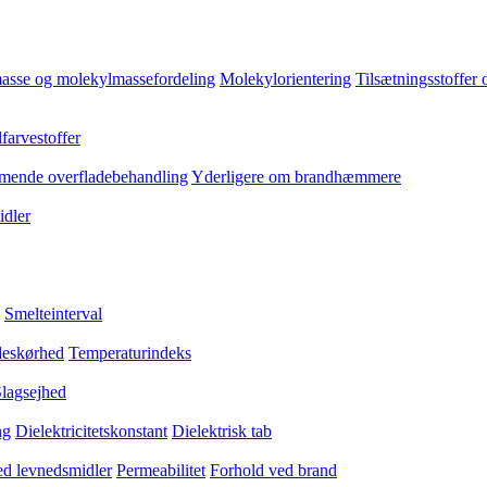
asse og molekylmassefordeling
Molekylorientering
Tilsætningsstoffer 
farvestoffer
ende overfladebehandling
Yderligere om brandhæmmere
dler
Smelteinterval
eskørhed
Temperaturindeks
lagsejhed
ng
Dielektricitetskonstant
Dielektrisk tab
med levnedsmidler
Permeabilitet
Forhold ved brand