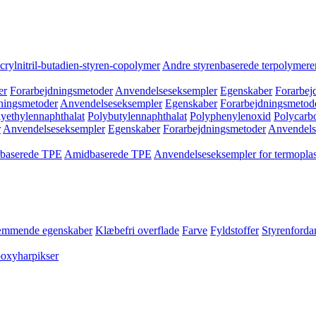
crylnitril-butadien-styren-copolymer
Andre styrenbaserede terpolymere
er
Forarbejdningsmetoder
Anvendelseseksempler
Egenskaber
Forarbej
ningsmetoder
Anvendelseseksempler
Egenskaber
Forarbejdningsmetod
yethylennaphthalat
Polybutylennaphthalat
Polyphenylenoxid
Polycarb
r
Anvendelseseksempler
Egenskaber
Forarbejdningsmetoder
Anvendels
rbaserede TPE
Amidbaserede TPE
Anvendelseseksempler for termoplas
mmende egenskaber
Klæbefri overflade
Farve
Fyldstoffer
Styrenford
poxyharpikser