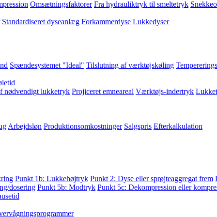
pression
Omsætningsfaktorer
Fra hydrauliktryk til smeltetryk
Snekkeo
Standardiseret dyseanlæg
Forkammerdyse
Lukkedyser
and
Spændesystemet "Ideal"
Tilslutning af værktøjskøling
Tempererings
letid
f nødvendigt lukketryk
Projiceret emneareal
Værktøjs-indertryk
Lukket
ug
Arbejdsløn
Produktionsomkostninger
Salgspris
Efterkalkulation
kring
Punkt 1b: Lukkehøjtryk
Punkt 2: Dyse eller sprøjteaggregat frem
ng/dosering
Punkt 5b: Modtryk
Punkt 5c: Dekompression eller kompres
ausetid
vervågningsprogrammer