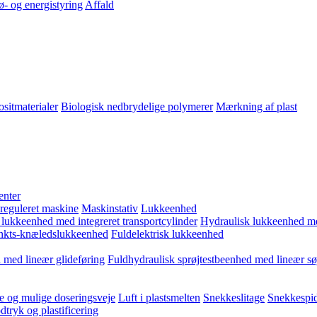
ø- og energistyring
Affald
sitmaterialer
Biologisk nedbrydelige polymerer
Mærkning af plast
enter
 reguleret maskine
Maskinstativ
Lukkeenhed
 lukkeenhed med integreret transportcylinder
Hydraulisk lukkeenhed m
kts-knæledslukkeenhed
Fuldelektrisk lukkeenhed
 med lineær glideføring
Fuldhydraulisk sprøjtestbeenhed med lineær sø
e og mulige doseringsveje
Luft i plastsmelten
Snekkeslitage
Snekkespid
tryk og plastificering