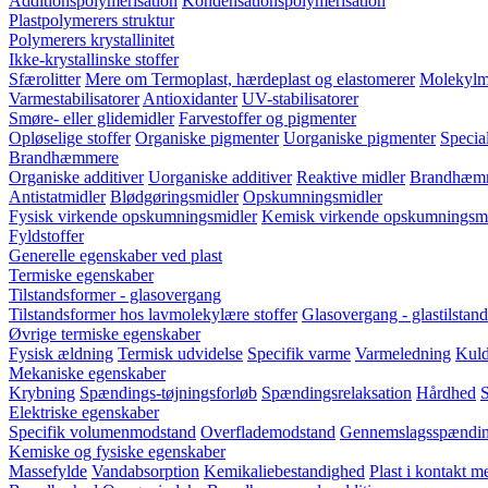
Additionspolymerisation
Kondensationspolymerisation
Plastpolymerers struktur
Polymerers krystallinitet
Ikke-krystallinske stoffer
Sfærolitter
Mere om Termoplast, hærdeplast og elastomerer
Molekylm
Varmestabilisatorer
Antioxidanter
UV-stabilisatorer
Smøre- eller glidemidler
Farvestoffer og pigmenter
Opløselige stoffer
Organiske pigmenter
Uorganiske pigmenter
Special
Brandhæmmere
Organiske additiver
Uorganiske additiver
Reaktive midler
Brandhæmm
Antistatmidler
Blødgøringsmidler
Opskumningsmidler
Fysisk virkende opskumningsmidler
Kemisk virkende opskumningsmi
Fyldstoffer
Generelle egenskaber ved plast
Termiske egenskaber
Tilstandsformer - glasovergang
Tilstandsformer hos lavmolekylære stoffer
Glasovergang - glastilstand
Øvrige termiske egenskaber
Fysisk ældning
Termisk udvidelse
Specifik varme
Varmeledning
Kuld
Mekaniske egenskaber
Krybning
Spændings-tøjningsforløb
Spændingsrelaksation
Hårdhed
S
Elektriske egenskaber
Specifik volumenmodstand
Overflademodstand
Gennemslagsspændi
Kemiske og fysiske egenskaber
Massefylde
Vandabsorption
Kemikaliebestandighed
Plast i kontakt 