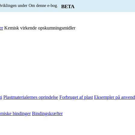
udviklingen under Om denne e-bog.
BETA
er
Kemisk virkende opskumningsmidler
i
Plastmaterialernes oprindelse
Forbruget af plast
Eksempler på anvende
miske bindinger
Bindingskræfter