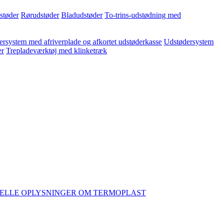
dstøder
Rørudstøder
Bladudstøder
To-trins-udstødning med
rsystem med afriverplade og afkortet udstøderkasse
Udstødersystem
er
Trepladeværktøj med klinketræk
ELLE OPLYSNINGER OM TERMOPLAST