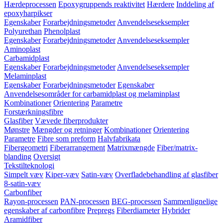
Hærdeprocessen
Epoxygruppends reaktivitet
Hærdere
Inddeling af
epoxyharpikser
Egenskaber
Forarbejdningsmetoder
Anvendelseseksempler
Polyurethan
Phenolplast
Egenskaber
Forarbejdningsmetoder
Anvendelseseksempler
Aminoplast
Carbamidplast
Egenskaber
Forarbejdningsmetoder
Anvendelseseksempler
Melaminplast
Egenskaber
Forarbejdningsmetoder
Egenskaber
Anvendelsesområder for carbamidplast og melaminplast
Kombinationer
Orientering
Parametre
Forstærkningsfibre
Glasfiber
Vævede fiberprodukter
Mønstre
Mængder og retninger
Kombinationer
Orientering
Parametre
Fibre som preform
Halvfabrikata
Fibergeometri
Fiberarrangement
Matrixmængde
Fiber/matrix-
blanding
Oversigt
Tekstilteknologi
Simpelt væv
Kiper-væv
Satin-væv
Overfladebehandling af glasfiber
8-satin-væv
Carbonfiber
Rayon-processen
PAN-processen
BEG-processen
Sammenlignelige
egenskaber af carbonfibre
Prepregs
Fiberdiameter
Hybrider
Aramidfiber