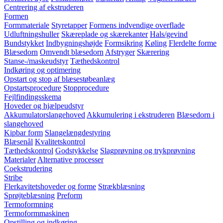
Centrering af ekstruderen
Formen
Formmateriale
Styretapper
Formens indvendige overflade
Udluftningshuller
Skæreplade og skærekanter
Hals/gevind
Bundstykket
Indbygningshøjde
Formsikring
Køling
Flerdelte forme
Blæsedorn
Omvendt blæsedorn
Afstryger
Skærering
Stanse-/maskeudstyr
Tæthedskontrol
Indkøring og optimering
Opstart og stop af blæsestøbeanlæg
Opstartsprocedure
Stopprocedure
Fejlfindingsskema
Hoveder og hjælpeudstyr
Akkumulatorslangehoved
Akkumulering i ekstruderen
Blæsedorn i
slangehoved
Kipbar form
Slangelængdestyring
Blæsenål
Kvalitetskontrol
Tæthedskontrol
Godstykkelse
Slagprøvning og trykprøvning
Materialer
Alternative processer
Coekstrudering
Stribe
Flerkavitetshoveder og forme
Strækblæsning
Sprøjteblæsning
Preform
Termoformning
Termoformmaskinen
Opstilling og indkøring