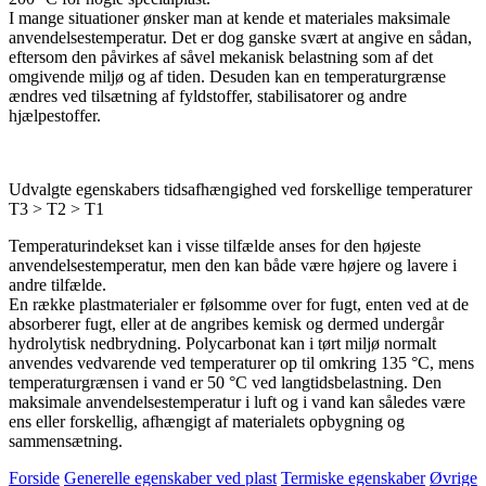
I mange situationer ønsker man at kende et materiales maksimale
anvendelsestemperatur. Det er dog ganske svært at angive en sådan,
eftersom den påvirkes af såvel mekanisk belastning som af det
omgivende miljø og af tiden. Desuden kan en temperaturgrænse
ændres ved tilsætning af fyldstoffer, stabilisatorer og andre
hjælpestoffer.
Udvalgte egenskabers tidsafhængighed ved forskellige temperaturer
T3 > T2 > T1
Temperaturindekset kan i visse tilfælde anses for den højeste
anvendelsestemperatur, men den kan både være højere og lavere i
andre tilfælde.
En række plastmaterialer er følsomme over for fugt, enten ved at de
absorberer fugt, eller at de angribes kemisk og dermed undergår
hydrolytisk nedbrydning. Polycarbonat kan i tørt miljø normalt
anvendes vedvarende ved temperaturer op til omkring 135 °C, mens
temperaturgrænsen i vand er 50 °C ved langtidsbelastning. Den
maksimale anvendelsestemperatur i luft og i vand kan således være
ens eller forskellig, af­hæn­gigt af materialets opbygning og
sammensætning.
Forside
Generelle egenskaber ved plast
Termiske egenskaber
Øvrige