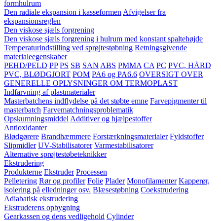
formhulrum
Den radiale ekspansion i kasseformen
Afvigelser fra
ekspansionsreglen
Den viskose sjæls forgrening
Den viskose sjæls forgrening i hulrum med konstant spaltehøjde
Temperaturindstilling ved sprøjtestøbning
Retningsgivende
materialeegenskaber
PEHD/PELD
PP
PS
SB
SAN
ABS
PMMA
CA
PC
PVC, HÅRD
PVC, BLØDGJORT
POM
PA6 og PA6.6
OVERSIGT OVER
GENERELLE OPLYSNINGER OM TERMOPLAST
Indfarvning af plastmaterialer
Masterbatchens indflydelse på det støbte emne
Farvepigmenter til
masterbatch
Farvematchningsproblematik
Opskumningsmiddel
Additiver og hjælpestoffer
Antioxidanter
Blødgørere
Brandhæmmere
Forstærkningsmaterialer
Fyldstoffer
Slipmidler
UV-Stabilisatorer
Varmestabilisatorer
Alternative sprøjtestøbeteknikker
Ekstrudering
Produkterne
Ekstruder
Processen
Pelletering
Rør og profiler
Folie
Plader
Monofilamenter
Kapperør,
isolering på elledninger osv.
Blæsestøbning
Coekstrudering
Adiabatisk ekstrudering
Ekstruderens opbygning
Gearkassen og dens vedligehold
Cylinder