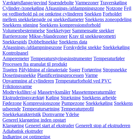
Værktøjsflange/gevind
Spændebolte
Varmezoner
Traverskøling
Cylinder-/zonekøling
Afgasnings-/afdampningszone
Notzone
Fejl
og vedligehold på og omkring cylinderen
Snekken
Forholdet
mellem snekkelængde og snekkediameter
Snekkens zoneopdeling
Snekkens stigning
Snekkens kompressionsforhold
Volumenbestemmelse
Snekketyper
Sammensatte snekker
Barrierezone
Mikse-/blandezoner
Krav til snekkegeometri
Snekkespids
Dobbeltsnekke
Snekkens data
Afgasnings-/afdampningszone
Forskydelig snekke
Snekkekøling
Kontrolpanel
Amperemeter
Temperaturstyringsinstrumenter
Temperaturføler
Processen fra granulat til produkt
Tragten
Påfyldning af råmateriale
Suger
Fortørring
Stropsnekke
Doseringssnekke
Plastificeringsprocessen
Varme
Opvarmning af cylinderen
Temperaturforhold ved PVC
Friktionsvarme
Modtryksfilter/-si
Massetryksmåler
Massetemperaturmåler
Ekstruderingsværktøj
Køling
Strækning
Snekkens arbejde
Fødezone
Kompressionszone
Pumpezone
Snekkekøling
Snekkens
udseende
Temperatursætning
Temperaturprofil
Snekkekarakteristik
Dornvarme
Ydelse
Generel klargøring inden opstart
Klargøring
Generel start af ekstruder
Generelt stop af ekstruderen
Adiabatisk ekstruder
Indkøring og optimering