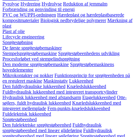
Pyrolyse
Hydrering
Hydrolyse
Reduktion af jernmalm
Forbrænding og genvinding til energi
PVC og WUPPI-ordningen
Hærdeplast og hærdeplastbaserede
kompositmaterialer
Biologisk nedbrydelige polymerer
Mærkning af
plast
Plast af olie
Lifecycle engineering
Sprøjtestøbning
De første sprøjtestøbemaskiner
Stempelsprøjtestøbemaskine
Sprøjtestøbeenhedens udvikling
Procesforløbet ved stempelindsprøjtning
Den moderne sprøjtestøbemaskine
Sprøjtestøbemaskinens
hovedelementer
Mikrokontakter og nokker
Funktionsprincip for sprøjteenheden på
en reguleret maskine
Maskinstativ
Lukkeenhed
Den fuldhydrauliske lukkeenhed
Knæledslukkeenhed
Fuldhydraulisk lukkeenhed med integreret transportcylinder
Hydraulisk lukkeenhed med afstandsarm
Etagelukkeenhed
Otte-
søjlers, fuldt hydraulisk lukkeenhed
Knæledslukkeenhed med
integreret mellemplade
Fem-punkts-knæledslukkeenhed
Fuldelektrisk lukkeenhed
Sprøtestøbeenhed
Den fulelektriske sprøjtestøbeenhed
Fuldhydraulisk
sprøjtestøbeenhed med lineær glideføring
Fuldhydraulisk
sprøjtestbeenhed med lineær søjleføring
Sprøjtestøbeenhed med