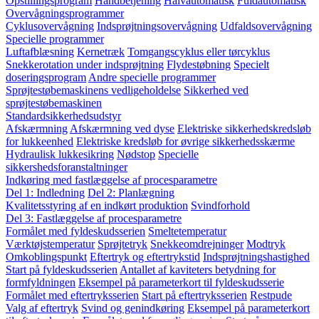
Opstillingsprogram
Håndbetjening
Halvautomatisk
Fuldautomatisk
Overvågningsprogrammer
Cyklusovervågning
Indsprøjtningsovervågning
Udfaldsovervågning
Specielle programmer
Luftafblæsning
Kernetræk
Tomgangscyklus eller tørcyklus
Snekkerotation under indsprøjtning
Flydestøbning
Specielt
doseringsprogram
Andre specielle programmer
Sprøjtestøbemaskinens vedligeholdelse
Sikkerhed ved
sprøjtestøbemaskinen
Standardsikkerhedsudstyr
Afskærmning
Afskærmning ved dyse
Elektriske sikkerhedskredsløb
for lukkeenhed
Elektriske kredsløb for øvrige sikkerhedsskærme
Hydraulisk lukkesikring
Nødstop
Specielle
sikkershedsforanstaltninger
Indkøring med fastlæggelse af procesparametre
Del 1: Indledning
Del 2: Planlægning
Kvalitetsstyring af en indkørt produktion
Svindforhold
Del 3: Fastlæggelse af procesparametre
Formålet med fyldeskudsserien
Smeltetemperatur
Værktøjstemperatur
Sprøjtetryk
Snekkeomdrejninger
Modtryk
Omkoblingspunkt
Eftertryk og eftertrykstid
Indsprøjtningshastighed
Start på fyldeskudsserien
Antallet af kaviteters betydning for
formfyldningen
Eksempel på parameterkort til fyldeskudsserie
Formålet med eftertryksserien
Start på eftertryksserien
Restpude
Valg af eftertryk
Svind og genindkøring
Eksempel på parameterkort