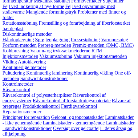
formtemperatur
Mekanisk stabilitet
Formoverflader
Sugehuller
Fejl ved indkøring af nye forme
Fejl ved opvarmning med
strålevarme
Manglende formningstryk
Problemer med finner og
folder
Rotationsstøbning
Fremstilling og forarbejdning af fiberforstærket
hærdeplast
Diskontinuerlige metoder
Håndoplægning
Sprøjteoplægning
Pressestøbning
Varmpresning
Forform-metoden
Prepreg-metoden
Premix-metoden (DMC, BMC)
Koldpresning
Vakum- og tryk-sækmetoderne
RTM
Injektionsmetoden
Vakuumstøbning
Vakuum-injektionsmetoden
Vikling
Autoklavering
Kontinuerlige metoder
Pultudering
Kontinuerlig laminering
Kontinuerlig vikling
One off-
metoden
Sandwichkonstruktioner
Kontrolmetoder
Råvarekontrol
Råvarekontrol af polyesterharpikser
Råvarekontrol af
epoxysystemer
Råvarekontrol af forstærkningsmateriale
Råvare af
prepreges
Produktionskontrol
Færdigvarekontrol
Reparationsmetoder
Principper for reparation
Gelcoat- og topcoatsskader
Laminatskader
- ikke genemgående
Laminatskader - gennemgående
Laminatskader
- sandwichkonstruktioner
Oversigt over gelcoatfejl - deres årsag og
afhjælpning