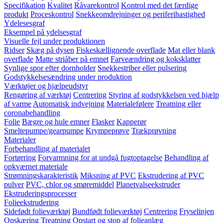
Specifikation
Kvalitet
Råvarekontrol
Kontrol med det færdige
produkt
Proceskontrol
Snekkeomdrejninger og periferihastighed
Ydelesesgraf
Eksempel på ydelsesgraf
Visuelle fejl under produktionen
Ridser
Skæg på dysen
Fiskeskællignende overflade
Mat eller blank
overflade
Matte striåber på emnet
Farveændring og koksklatter
Synlige spor efter dornholder
Snekkestriber eller pulsering
Godstykkelsesændring under produktion
Værktøjer og hjælpeudstyr
Rengøring af værktøj
Centrering
Styring af godstykkelsen ved hjælp
af varme
Automatisk indvejning
Materialefølere
Treatning eller
coronabehandling
Folie
Bægre og hule emner
Flasker
Kapperør
Smeltepumpe/gearpumpe
Krympeprøve
Trækprøvning
Materialer
Forbehandling af materialet
Fortørring
Forvarmning for at undgå fugtoptagelse
Behandling af
opkværnet materiale
Strømningskarakteristik
Miksning af PVC
Ekstrudering af PVC
pulver
PVC, chlor og smøremiddel
Planetvalseekstruder
Ekstruderingsprocesser
Folieekstrudering
Sidefødt folieværktøj
Bundfødt folieværktøj
Centrering
Fryselinjen
Opskæring
Treatning
Opstart og stop af folieanlæg