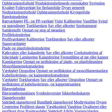
Opblæsningsforhold
Produktionsbetingede egenskaber
Svejsning
Kvalitet
Folieværktøj for flerlagsfolie
Dyser generelt
Nedtrækningsforhold
Opblæsningsforhold
Krympefolie
Rørekstrudering
Rørværktøjet
PE- og PP-værktøj
Vulst
Kalibrering
Vandfilm
Svind
og spændinger
Trækbænken
Sav eller afkorter
Spoleapparat
Samlemuffe
Opstart og stop af røranlæg
Profilekstrudering
Profilværktøjet
Kalibrering
Trækbænken
Sav eller afkorter
Stangværktøjet
Plade og planfolieekstrudering
Kølevalser eller kalandrette
Sav eller afkorter
Coekstrudering af
folie/plade
Laminering
Kalandrering
Fremstilling af rør eller kapper
Kantskæring
Opstart og nedlukning af plade- og planfolieanlæg
Monofilamentekstrudering
Værktøjet
Opspoling
Opstart og nedlukning af monofilamentanlæg
Kabelisolerings- og kapperørsekstrudering
Værktøjet
Trækbænken
Sav eller afkorter
Opspoling
Opstart og
nedlukning af kabelisolerings- og kapperørsanlæg
Blæsestøbning
Blæsestøbemaskinen
Symboloversigt
Sikkerhedsskærm
Slangehovedet
Sidefødt slangehoved
Bundfødt slangehoved
Modtryksring
Dysen
Centrering
Profileret slange
Vægtkontrol
Vandring
Ovaliseret eller
profileret dyse
Positionsføler
Støtteluft
Afklip
Vognen/slæden