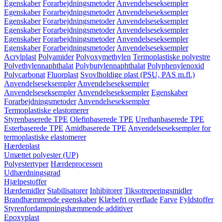
Egenskaber
Forarbejdningsmetoder
Anvendelseseksempler
Egenskaber
Forarbejdningsmetoder
Anvendelseseksempler
Egenskaber
Forarbejdningsmetoder
Anvendelseseksempler
Egenskaber
Forarbejdningsmetoder
Anvendelseseksempler
Egenskaber
Forarbejdningsmetoder
Anvendelseseksempler
Egenskaber
Forarbejdningsmetoder
Anvendelseseksempler
Acrylplast
Polyamider
Polyoxymethylen
Termoplastiske polyestre
Polyethylennaphthalat
Polybutylennaphthalat
Polyphenylenoxid
Polycarbonat
Fluorplast
Svovlholdige plast (PSU, PAS m.fl.)
Anvendelseseksempler
Anvendelseseksempler
Anvendelseseksempler
Anvendelseseksempler
Egenskaber
Forarbejdningsmetoder
Anvendelseseksempler
Termoplastiske elastomerer
Styrenbaserede TPE
Olefinbaserede TPE
Urethanbaserede TPE
Esterbaserede TPE
Amidbaserede TPE
Anvendelseseksempler for
termoplastiske elastomerer
Hærdeplast
Umættet polyester (UP)
Polyestertyper
Hærdeprocessen
Udhærdningsgrad
Hjælpestoffer
Hærdemidler
Stabilisatorer
Inhibitorer
Tiksotreperingsmidler
Brandhæmmende egenskaber
Klæbefri overflade
Farve
Fyldstoffer
Styrenfordampningshæmmende additiver
Epoxyplast