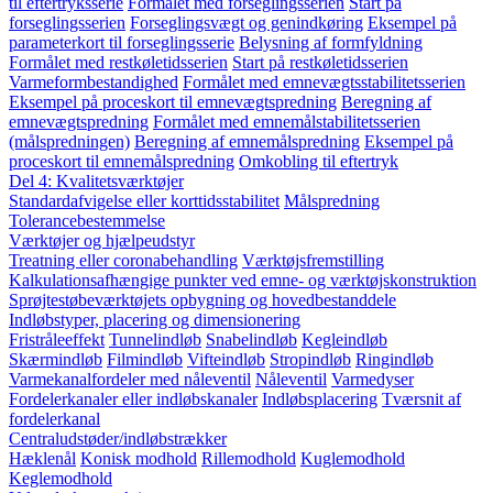
til eftertryksserie
Formålet med forseglingsserien
Start på
forseglingsserien
Forseglingsvægt og genindkøring
Eksempel på
parameterkort til forseglingsserie
Belysning af formfyldning
Formålet med restkøletidsserien
Start på restkøletidsserien
Varmeformbestandighed
Formålet med emnevægtsstabilitetsserien
Eksempel på proceskort til emnevægtspredning
Beregning af
emnevægtspredning
Formålet med emnemålstabilitetsserien
(målspredningen)
Beregning af emnemålspredning
Eksempel på
proceskort til emnemålspredning
Omkobling til eftertryk
Del 4: Kvalitetsværktøjer
Standardafvigelse eller korttidsstabilitet
Målspredning
Tolerancebestemmelse
Værktøjer og hjælpeudstyr
Treatning eller coronabehandling
Værktøjsfremstilling
Kalkulationsafhængige punkter ved emne- og værktøjskonstruktion
Sprøjtestøbeværktøjets opbygning og hovedbestanddele
Indløbstyper, placering og dimensionering
Fristråleeffekt
Tunnelindløb
Snabelindløb
Kegleindløb
Skærmindløb
Filmindløb
Vifteindløb
Stropindløb
Ringindløb
Varmekanalfordeler med nåleventil
Nåleventil
Varmedyser
Fordelerkanaler eller indløbskanaler
Indløbsplacering
Tværsnit af
fordelerkanal
Centraludstøder/indløbstrækker
Hæklenål
Konisk modhold
Rillemodhold
Kuglemodhold
Keglemodhold