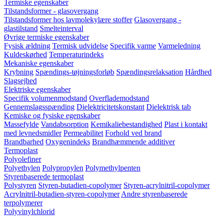
Termiske egenskaber
Tilstandsformer - glasovergang
Tilstandsformer hos lavmolekylære stoffer
Glasovergang -
glastilstand
Smelteinterval
Øvrige termiske egenskaber
Fysisk ældning
Termisk udvidelse
Specifik varme
Varmeledning
Kuldeskørhed
Temperaturindeks
Mekaniske egenskaber
Krybning
Spændings-tøjningsforløb
Spændingsrelaksation
Hårdhed
Slagsejhed
Elektriske egenskaber
Specifik volumenmodstand
Overflademodstand
Gennemslagsspænding
Dielektricitetskonstant
Dielektrisk tab
Kemiske og fysiske egenskaber
Massefylde
Vandabsorption
Kemikaliebestandighed
Plast i kontakt
med levnedsmidler
Permeabilitet
Forhold ved brand
Brandbarhed
Oxygenindeks
Brandhæmmende additiver
Termoplast
Polyolefiner
Polyethylen
Polypropylen
Polymethylpenten
Styrenbaserede termoplast
Polystyren
Styren-butadien-copolymer
Styren-acrylnitril-copolymer
Acrylnitril-butadien-styren-copolymer
Andre styrenbaserede
terpolymerer
Polyvinylchlorid