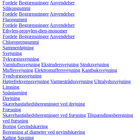
Fordele
Begrænsninger
Anvendelser
Silikongummi
Fordele
Begrænsninger
Anvendelser
Fluorgummi
Fordele
Begrænsninger
Anvendelser
Ethylen-propylen-dien-monomer
Fordele
Begrænsninger
Anvendelser
Chloroprengummi
Sammenføjning
Svejsning
Tykvægssvejsning
Varmluftssvejsning
Ekstrudersvejsning
Struksvejsning
Muffesvejsning
Elektromuffersvejsning
Kantbuksvejsning
Tyndvægssvejsning
Højrefrekvenssvejsning
Varmestrådssvejsning
Ultralydssvejsning
Limning
Spåntagning
Drejning
Skærehastighedsberegninger ved drejning
Fræsning
Skærehastighedsberegninger ved fræsning
Tilspændingsberegning
ved fræsning
Boring
Gevindskæring
Beregning af diameter ved gevindskæring
Køling
Savning