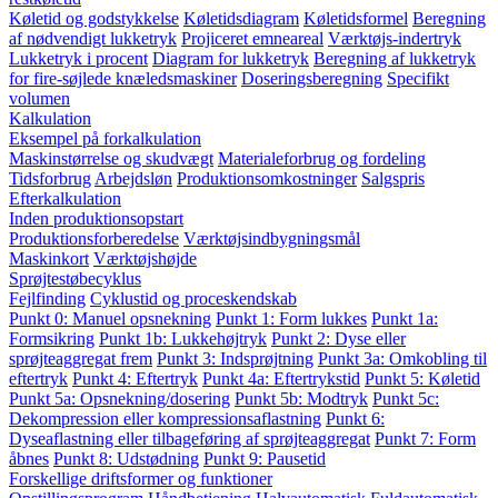
Køletid og godstykkelse
Køletidsdiagram
Køletidsformel
Beregning
af nødvendigt lukketryk
Projiceret emneareal
Værktøjs-indertryk
Lukketryk i procent
Diagram for lukketryk
Beregning af lukketryk
for fire-søjlede knæledsmaskiner
Doseringsberegning
Specifikt
volumen
Kalkulation
Eksempel på forkalkulation
Maskinstørrelse og skudvægt
Materialeforbrug og fordeling
Tidsforbrug
Arbejdsløn
Produktionsomkostninger
Salgspris
Efterkalkulation
Inden produktionsopstart
Produktionsforberedelse
Værktøjsindbygningsmål
Maskinkort
Værktøjshøjde
Sprøjtestøbecyklus
Fejlfinding
Cyklustid og proceskendskab
Punkt 0: Manuel opsnekning
Punkt 1: Form lukkes
Punkt 1a:
Formsikring
Punkt 1b: Lukkehøjtryk
Punkt 2: Dyse eller
sprøjteaggregat frem
Punkt 3: Indsprøjtning
Punkt 3a: Omkobling til
eftertryk
Punkt 4: Eftertryk
Punkt 4a: Eftertrykstid
Punkt 5: Køletid
Punkt 5a: Opsnekning/dosering
Punkt 5b: Modtryk
Punkt 5c:
Dekompression eller kompressionsaflastning
Punkt 6:
Dyseaflastning eller tilbageføring af sprøjteaggregat
Punkt 7: Form
åbnes
Punkt 8: Udstødning
Punkt 9: Pausetid
Forskellige driftsformer og funktioner