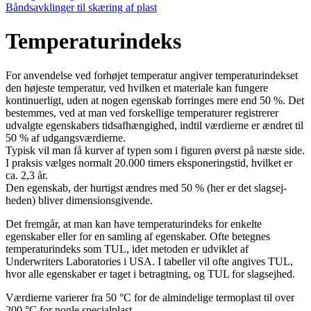
Båndsavklinger til skæring af plast
Temperaturindeks
For anvendelse ved forhøjet temperatur angiver temperaturindekset
den højeste temperatur, ved hvilken et materiale kan fungere
kontinuerligt, uden at nogen egenskab forringes mere end 50 %. Det
bestemmes, ved at man ved forskellige temperaturer registrerer
udvalgte egenskabers tidsafhængighed, indtil værdierne er ændret til
50 % af udgangsværdierne.
Typisk vil man få kurver af typen som i figuren øverst på næste side.
I praksis vælges normalt 20.000 timers eksponeringstid, hvilket er
ca. 2,3 år.
Den egenskab, der hurtigst ændres med 50 % (her er det slagsej­
heden) bliver dimensionsgivende.
Det fremgår, at man kan have temperaturindeks for enkelte
egenskaber eller for en samling af egenskaber. Ofte betegnes
temperatur­indeks som TUL, idet metoden er udviklet af
Underwriters Laborato­ries i USA. I tabeller vil ofte angives TUL,
hvor alle egen­skaber er taget i betragtning, og TUL for slagsejhed.
Værdierne varierer fra 50 °C for de almindelige termo­plast til over
200 °C for nogle specialplast.