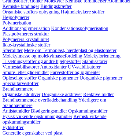
Grundstoffer
Atomer
Molekyler
Kemiske forbindelser
Atommodel
Kemiske bindinger
Bindingskræfter
Organiske stoffers opbygning
Højmolekylære stoffer
Højpolymerer
Polymerisation
Additionspolymerisation
Kondensationspolymerisation
Plastpolymerers struktur
Polymerers krystallinitet
Ikke-krystallinske stoffer
Sfærolitter
Mere om Termoplast, hærdeplast og elastomerer
Molekylmasse og molekylmassefordeling
Molekylorientering
Tilsætningsstoffer og andre hjælpestoffer
Stabilisatorer
Varmestabilisatorer
Antioxidanter
UV-stabilisatorer
Smøre- eller glidemidler
Farvestoffer og pigmenter
Opløselige stoffer
Organiske pigmenter
Uorganiske pigmenter
Specialfarvestoffer
Brandhæmmere
Organiske additiver
Uorganiske additiver
Reaktive midler
Brandhæmmende overfladebehandling
Yderligere om
brandhæmmere
Antistatmidler
Blødgøringsmidler
Opskumningsmidler
Fysisk virkende opskumningsmidler
Kemisk virkende
opskumningsmidler
Fyldstoffer
Generelle egenskaber ved plast