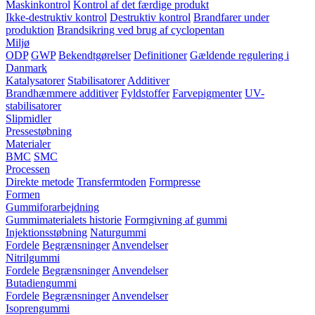
Maskinkontrol
Kontrol af det færdige produkt
Ikke-destruktiv kontrol
Destruktiv kontrol
Brandfarer under
produktion
Brandsikring ved brug af cyclopentan
Miljø
ODP
GWP
Bekendtgørelser
Definitioner
Gældende regulering i
Danmark
Katalysatorer
Stabilisatorer
Additiver
Brandhæmmere additiver
Fyldstoffer
Farvepigmenter
UV-
stabilisatorer
Slipmidler
Pressestøbning
Materialer
BMC
SMC
Processen
Direkte metode
Transfermtoden
Formpresse
Formen
Gummiforarbejdning
Gummimaterialets historie
Formgivning af gummi
Injektionsstøbning
Naturgummi
Fordele
Begrænsninger
Anvendelser
Nitrilgummi
Fordele
Begrænsninger
Anvendelser
Butadiengummi
Fordele
Begrænsninger
Anvendelser
Isoprengummi