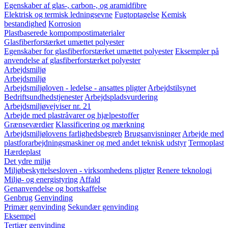
Egenskaber af glas-, carbon-, og aramidfibre
Elektrisk og termisk ledningsevne
Fugtoptagelse
Kemisk
bestandighed
Korrosion
Plastbaserede kompompostimaterialer
Glasfiberforstærket umættet polyester
Egenskaber for glasfiberforstærket umættet polyester
Eksempler på
anvendelse af glasfiberforstærket polyester
Arbejdsmiljø
Arbejdsmiljø
Arbejdsmiljøloven - ledelse - ansattes pligter
Arbejdstilsynet
Bedriftsundhedstjenester
Arbejdspladsvurdering
Arbejdsmiljøvejviser nr. 21
Arbejde med plastråvarer og hjælpestoffer
Grænseværdier
Klassificering og mærkning
Arbejdsmiljølovens farlighedsbegreb
Brugsanvisninger
Arbejde med
plastforarbejdningsmaskiner og med andet teknisk udstyr
Termoplast
Hærdeplast
Det ydre miljø
Miljøbeskyttelsesloven - virksomhedens pligter
Renere teknologi
Miljø- og energistyring
Affald
Genanvendelse og bortskaffelse
Genbrug
Genvinding
Primær genvinding
Sekundær genvinding
Eksempel
Tertiær genvinding