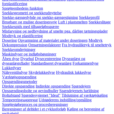
forplastificering
Sprøjteenhedens funktion
Snekkegeometri og snekkeudnyttelse
Snekke-gængedybde og snekke-gængestigning
Snekkeprofil
Brugbare og mulige doseringsveje
Luft i plastsmelten
Snekkeslitage
Snekkespids med tilbageløbsspærre
Misfarvning og nedbrydning af smelte pga. dårlige tætningsplader
Modtryk og plastificering
Dosering
Opvarmning af materialet under doseringen
Modtryk
Dekompression
Omsætningsfaktorer
Fra hydrauliktryk til smeltetryk
Snekkeomdrejninger
Maskindyser og indløbsbøsninger
Åben dyse
Dysehul
Dysecentrereing
Dyseanlæg og
dyseanlægsflader
Standardiseret dyseanlæg
Forkammerdyse
Lukkedyser
Nåleventilsdyse
Skydelukkedyse
Hydraulisk lukkedyse
Værktøjsopspænding
Opspændingsmetoder
Direkte opspænding
Indirekte opspænding
Spændejern
Opspændingsbolte og gevindhuller
Spændejernets hældning
Boltafstand
Spændesystemet "Ideal"
Tilslutning af værktøjskøling
Tempereringsaggregat
Udstøderens indstilling/opmåling
Sprøjtestøbeproces og procesberegninger
Beregninger af deltider i et cyklusforløb
Køling og beregning af
restkøletid