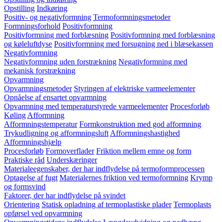
Opstilling
Indkøring
Positiv- og negativformning
Termoformningsmetoder
Formningsforhold
Positivformning
Positivformning med forblæsning
Positivformning med forblæsning
og køleluftdyse
Positivformning med forsugning ned i blæsekassen
Negativformning
Negativformning uden forstrækning
Negativformning med
mekanisk forstrækning
Opvarmning
Opvarmningsmetoder
Styringen af elektriske varmeelementer
Opnåelse af ensartet opvarmning
Opvarmning med temperaturstyrede varmeelementer
Procesforløb
Køling
Afformning
Afformningstemperatur
Formkonstruktion med god afformning
Trykudligning og afformningsluft
Afformningshastighed
Afformningshjælp
Procesforløb
Formoverflader
Friktion mellem emne og form
Praktiske råd
Underskæringer
Materialeegenskaber, der har indflydelse på termoformprocessen
Optagelse af fugt
Materialernes friktion ved termoformning
Krymp
og formsvind
Faktorer, der har indflydelse på svindet
Orientering
Statisk opladning af termoplastiske plader
Termoplasts
opførsel ved opvarmning