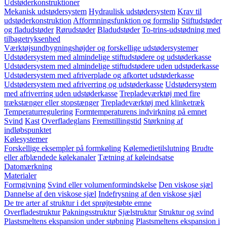
Udstøderkonstruktioner
Mekanisk udstødersystem
Hydraulisk udstødersystem
Krav til
udstøderkonstruktion
Afformningsfunktion og formslip
Stiftudstøder
og fladudstøder
Rørudstøder
Bladudstøder
To-trins-udstødning med
tilbagetryksenhed
Værktøjsundbygningshøjder og forskellige udstødersystemer
Udstødersystem med almindelige stiftudstødere og udstøderkasse
Udstødersystem med almindelige stiftudstødere uden udstøderkasse
Udstødersystem med afriverplade og afkortet udstøderkasse
Udstødersystem med afriverring og udstøderkasse
Udstødersystem
med afriverring uden udstøderkasse
Trepladeværktøj med fire
trækstænger eller stopstænger
Trepladeværktøj med klinketræk
Temperaturregulering
Formtemperaturens indvirkning på emnet
Svind
Kast
Overfladeglans
Fremstillingstid
Størkning af
indløbspunktet
Kølesystemer
Forskellige eksempler på formkøling
Kølemedietilslutning
Brudte
eller afblændede kølekanaler
Tætning af køleindsatse
Datomærkning
Materialer
Formgivning
Svind eller volumenformindskelse
Den viskose sjæl
Dannelse af den viskose sjæl
Indefrysning af den viskose sjæl
De tre arter af struktur i det sprøjtestøbte emne
Overfladestruktur
Pakningsstruktur
Sjælstruktur
Struktur og svind
Plastsmeltens ekspansion under støbning
Plastsmeltens ekspansion i