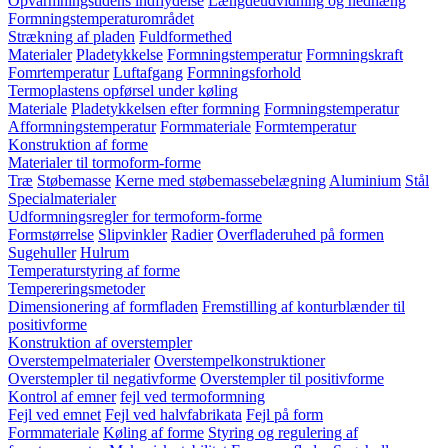
Opvarmningstidens indflydelse
Længdeudvidning og nedhæng
Formningstemperaturområdet
Strækning af pladen
Fuldformethed
Materialer
Pladetykkelse
Formningstemperatur
Formningskraft
Fomrtemperatur
Luftafgang
Formningsforhold
Termoplastens opførsel under køling
Materiale
Pladetykkelsen efter formning
Formningstemperatur
Afformningstemperatur
Formmateriale
Formtemperatur
Konstruktion af forme
Materialer til tormoform-forme
Træ
Støbemasse
Kerne med støbemassebelægning
Aluminium
Stål
Specialmaterialer
Udformningsregler for termoform-forme
Formstørrelse
Slipvinkler
Radier
Overfladeruhed på formen
Sugehuller
Hulrum
Temperaturstyring af forme
Tempereringsmetoder
Dimensionering af formfladen
Fremstilling af konturblænder til
positivforme
Konstruktion af overstempler
Overstempelmaterialer
Overstempelkonstruktioner
Overstempler til negativforme
Overstempler til positivforme
Kontrol af emner
fejl ved termoformning
Fejl ved emnet
Fejl ved halvfabrikata
Fejl på form
Formmateriale
Køling af forme
Styring og regulering af