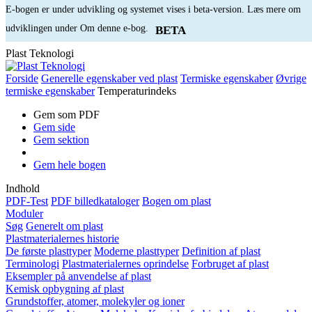
E-bogen er under udvikling og systemet vises i beta-version. Læs mere om
udviklingen under Om denne e-bog.
BETA
Plast Teknologi
Forside
Generelle egenskaber ved plast
Termiske egenskaber
Øvrige
termiske egenskaber
Temperaturindeks
Gem som PDF
Gem side
Gem sektion
Gem hele bogen
Indhold
PDF-Test
PDF billedkataloger
Bogen om plast
Moduler
Søg
Generelt om plast
Plastmaterialernes historie
De første plasttyper
Moderne plasttyper
Definition af plast
Terminologi
Plastmaterialernes oprindelse
Forbruget af plast
Eksempler på anvendelse af plast
Kemisk opbygning af plast
Grundstoffer, atomer, molekyler og ioner