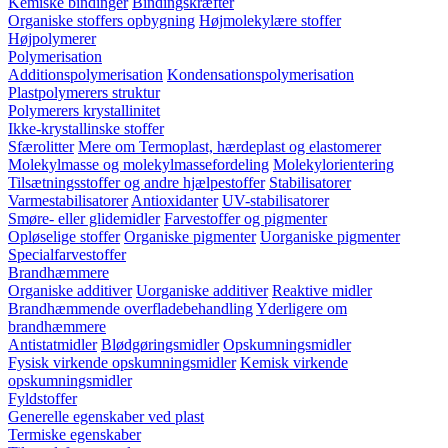
Kemiske bindinger
Bindingskræfter
Organiske stoffers opbygning
Højmolekylære stoffer
Højpolymerer
Polymerisation
Additionspolymerisation
Kondensationspolymerisation
Plastpolymerers struktur
Polymerers krystallinitet
Ikke-krystallinske stoffer
Sfærolitter
Mere om Termoplast, hærdeplast og elastomerer
Molekylmasse og molekylmassefordeling
Molekylorientering
Tilsætningsstoffer og andre hjælpestoffer
Stabilisatorer
Varmestabilisatorer
Antioxidanter
UV-stabilisatorer
Smøre- eller glidemidler
Farvestoffer og pigmenter
Opløselige stoffer
Organiske pigmenter
Uorganiske pigmenter
Specialfarvestoffer
Brandhæmmere
Organiske additiver
Uorganiske additiver
Reaktive midler
Brandhæmmende overfladebehandling
Yderligere om
brandhæmmere
Antistatmidler
Blødgøringsmidler
Opskumningsmidler
Fysisk virkende opskumningsmidler
Kemisk virkende
opskumningsmidler
Fyldstoffer
Generelle egenskaber ved plast
Termiske egenskaber