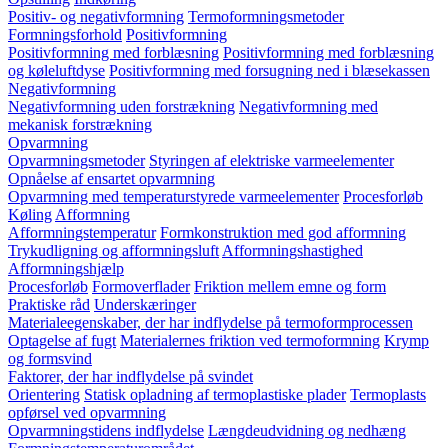
Positiv- og negativformning
Termoformningsmetoder
Formningsforhold
Positivformning
Positivformning med forblæsning
Positivformning med forblæsning
og køleluftdyse
Positivformning med forsugning ned i blæsekassen
Negativformning
Negativformning uden forstrækning
Negativformning med
mekanisk forstrækning
Opvarmning
Opvarmningsmetoder
Styringen af elektriske varmeelementer
Opnåelse af ensartet opvarmning
Opvarmning med temperaturstyrede varmeelementer
Procesforløb
Køling
Afformning
Afformningstemperatur
Formkonstruktion med god afformning
Trykudligning og afformningsluft
Afformningshastighed
Afformningshjælp
Procesforløb
Formoverflader
Friktion mellem emne og form
Praktiske råd
Underskæringer
Materialeegenskaber, der har indflydelse på termoformprocessen
Optagelse af fugt
Materialernes friktion ved termoformning
Krymp
og formsvind
Faktorer, der har indflydelse på svindet
Orientering
Statisk opladning af termoplastiske plader
Termoplasts
opførsel ved opvarmning
Opvarmningstidens indflydelse
Længdeudvidning og nedhæng