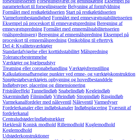
forseglingsserien
Forseglingsvægt og genindkøring
Eksempel på
parameterkort til forseglingsserie
Belysning af formfyldning
Formålet med restkøletidsserien
Start på restkøletidsserien
Varmeformbestandighed
Formålet med emnevægtsstabilitetsserien
Eksempel på proceskort til emnevægtspredning
Beregning af
emnevægtspredning
Formålet med emnemålstabilitetsserien
(målspredningen)
Beregning af emnemålspredning
Eksempel på
proceskort til emnemålspredning
Omkobling til eftertryk
Del 4: Kvalitetsværktøjer
Standardafvigelse eller korttidsstabilitet
Målspredning
Tolerancebestemmelse
Værktøjer og hjælpeudstyr
Treatning eller coronabehandling
Værktøjsfremstilling
Kalkulationsafhængige punkter ved emne- og værktøjskonstruktion
Sprøjtestøbeværktøjets opbygning og hovedbestanddele
Indløbstyper, placering og dimensionering
Fristråleeffekt
Tunnelindløb
Snabelindløb
Kegleindløb
Skærmindløb
Filmindløb
Vifteindløb
Stropindløb
Ringindløb
Varmekanalfordeler med nåleventil
Nåleventil
Varmedyser
Fordelerkanaler eller indløbskanaler
Indløbsplacering
Tværsnit af
fordelerkanal
Centraludstøder/indløbstrækker
Hæklenål
Konisk modhold
Rillemodhold
Kuglemodhold
Keglemodhold
Udstøderkonstruktioner