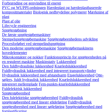
Forbrænding og genvinding til energi
PVC og WUPPI-ordningen
Hærdeplast og hærdeplastbaserede
kompositmaterialer
Biologisk nedbrydelige polymerer
Mærkning af
plast
Plast af olie
Lifecycle engineering
Sprøjtestøbning
De første sprøjtestøbemaskiner
Stempelsprøjtestøbemaskine
Sprøjtestøbeenhedens udvikling
Procesforløbet ved stempelindsprøjtning
Den moderne sprøjtestøbemaskine
Sprøjtestøbemaskinens
hovedelementer
Mikrokontakter og nokker
Funktionsprincip for sprøjteenheden på
en reguleret maskine
Maskinstativ
Lukkeenhed
Den fuldhydrauliske lukkeenhed
Knæledslukkeenhed
Fuldhydraulisk lukkeenhed med integreret transportcylinder
Hydraulisk lukkeenhed med afstandsarm
Etagelukkeenhed
Otte-
søjlers, fuldt hydraulisk lukkeenhed
Knæledslukkeenhed med
integreret mellemplade
Fem-punkts-knæledslukkeenhed
Fuldelektrisk lukkeenhed
Sprøtestøbeenhed
Den fulelektriske sprøjtestøbeenhed
Fuldhydraulisk
sprøjtestøbeenhed med lineær glideføring
Fuldhydraulisk
sprøjtestbeenhed med lineær søjleføring
Sprøjtestøbeenhed med
forplastificering