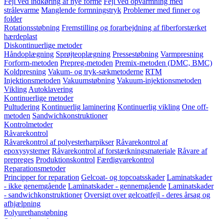
Fejl ved indkøring af nye forme
Fejl ved opvarmning med
strålevarme
Manglende formningstryk
Problemer med finner og
folder
Rotationsstøbning
Fremstilling og forarbejdning af fiberforstærket
hærdeplast
Diskontinuerlige metoder
Håndoplægning
Sprøjteoplægning
Pressestøbning
Varmpresning
Forform-metoden
Prepreg-metoden
Premix-metoden (DMC, BMC)
Koldpresning
Vakum- og tryk-sækmetoderne
RTM
Injektionsmetoden
Vakuumstøbning
Vakuum-injektionsmetoden
Vikling
Autoklavering
Kontinuerlige metoder
Pultudering
Kontinuerlig laminering
Kontinuerlig vikling
One off-
metoden
Sandwichkonstruktioner
Kontrolmetoder
Råvarekontrol
Råvarekontrol af polyesterharpikser
Råvarekontrol af
epoxysystemer
Råvarekontrol af forstærkningsmateriale
Råvare af
prepreges
Produktionskontrol
Færdigvarekontrol
Reparationsmetoder
Principper for reparation
Gelcoat- og topcoatsskader
Laminatskader
- ikke genemgående
Laminatskader - gennemgående
Laminatskader
- sandwichkonstruktioner
Oversigt over gelcoatfejl - deres årsag og
afhjælpning
Polyurethanstøbning