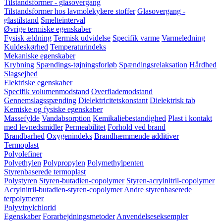
Tilstandsformer - glasovergang
Tilstandsformer hos lavmolekylære stoffer
Glasovergang -
glastilstand
Smelteinterval
Øvrige termiske egenskaber
Fysisk ældning
Termisk udvidelse
Specifik varme
Varmeledning
Kuldeskørhed
Temperaturindeks
Mekaniske egenskaber
Krybning
Spændings-tøjningsforløb
Spændingsrelaksation
Hårdhed
Slagsejhed
Elektriske egenskaber
Specifik volumenmodstand
Overflademodstand
Gennemslagsspænding
Dielektricitetskonstant
Dielektrisk tab
Kemiske og fysiske egenskaber
Massefylde
Vandabsorption
Kemikaliebestandighed
Plast i kontakt
med levnedsmidler
Permeabilitet
Forhold ved brand
Brandbarhed
Oxygenindeks
Brandhæmmende additiver
Termoplast
Polyolefiner
Polyethylen
Polypropylen
Polymethylpenten
Styrenbaserede termoplast
Polystyren
Styren-butadien-copolymer
Styren-acrylnitril-copolymer
Acrylnitril-butadien-styren-copolymer
Andre styrenbaserede
terpolymerer
Polyvinylchlorid
Egenskaber
Forarbejdningsmetoder
Anvendelseseksempler