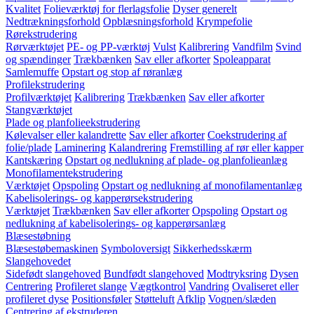
Kvalitet
Folieværktøj for flerlagsfolie
Dyser generelt
Nedtrækningsforhold
Opblæsningsforhold
Krympefolie
Rørekstrudering
Rørværktøjet
PE- og PP-værktøj
Vulst
Kalibrering
Vandfilm
Svind
og spændinger
Trækbænken
Sav eller afkorter
Spoleapparat
Samlemuffe
Opstart og stop af røranlæg
Profilekstrudering
Profilværktøjet
Kalibrering
Trækbænken
Sav eller afkorter
Stangværktøjet
Plade og planfolieekstrudering
Kølevalser eller kalandrette
Sav eller afkorter
Coekstrudering af
folie/plade
Laminering
Kalandrering
Fremstilling af rør eller kapper
Kantskæring
Opstart og nedlukning af plade- og planfolieanlæg
Monofilamentekstrudering
Værktøjet
Opspoling
Opstart og nedlukning af monofilamentanlæg
Kabelisolerings- og kapperørsekstrudering
Værktøjet
Trækbænken
Sav eller afkorter
Opspoling
Opstart og
nedlukning af kabelisolerings- og kapperørsanlæg
Blæsestøbning
Blæsestøbemaskinen
Symboloversigt
Sikkerhedsskærm
Slangehovedet
Sidefødt slangehoved
Bundfødt slangehoved
Modtryksring
Dysen
Centrering
Profileret slange
Vægtkontrol
Vandring
Ovaliseret eller
profileret dyse
Positionsføler
Støtteluft
Afklip
Vognen/slæden
Centrering af ekstruderen