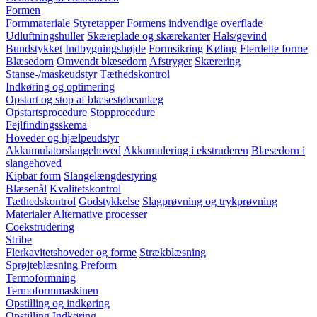
Formen
Formmateriale
Styretapper
Formens indvendige overflade
Udluftningshuller
Skæreplade og skærekanter
Hals/gevind
Bundstykket
Indbygningshøjde
Formsikring
Køling
Flerdelte forme
Blæsedorn
Omvendt blæsedorn
Afstryger
Skærering
Stanse-/maskeudstyr
Tæthedskontrol
Indkøring og optimering
Opstart og stop af blæsestøbeanlæg
Opstartsprocedure
Stopprocedure
Fejlfindingsskema
Hoveder og hjælpeudstyr
Akkumulatorslangehoved
Akkumulering i ekstruderen
Blæsedorn i
slangehoved
Kipbar form
Slangelængdestyring
Blæsenål
Kvalitetskontrol
Tæthedskontrol
Godstykkelse
Slagprøvning og trykprøvning
Materialer
Alternative processer
Coekstrudering
Stribe
Flerkavitetshoveder og forme
Strækblæsning
Sprøjteblæsning
Preform
Termoformning
Termoformmaskinen
Opstilling og indkøring
Opstilling
Indkøring