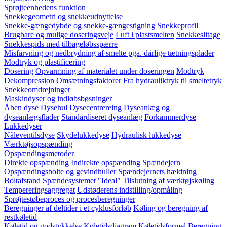
Sprøjteenhedens funktion
Snekkegeometri og snekkeudnyttelse
Snekke-gængedybde og snekke-gængestigning
Snekkeprofil
Brugbare og mulige doseringsveje
Luft i plastsmelten
Snekkeslitage
Snekkespids med tilbageløbsspærre
Misfarvning og nedbrydning af smelte pga. dårlige tætningsplader
Modtryk og plastificering
Dosering
Opvarmning af materialet under doseringen
Modtryk
Dekompression
Omsætningsfaktorer
Fra hydrauliktryk til smeltetryk
Snekkeomdrejninger
Maskindyser og indløbsbøsninger
Åben dyse
Dysehul
Dysecentrereing
Dyseanlæg og
dyseanlægsflader
Standardiseret dyseanlæg
Forkammerdyse
Lukkedyser
Nåleventilsdyse
Skydelukkedyse
Hydraulisk lukkedyse
Værktøjsopspænding
Opspændingsmetoder
Direkte opspænding
Indirekte opspænding
Spændejern
Opspændingsbolte og gevindhuller
Spændejernets hældning
Boltafstand
Spændesystemet "Ideal"
Tilslutning af værktøjskøling
Tempereringsaggregat
Udstøderens indstilling/opmåling
Sprøjtestøbeproces og procesberegninger
Beregninger af deltider i et cyklusforløb
Køling og beregning af
restkøletid
Køletid og godstykkelse
Køletidsdiagram
Køletidsformel
Beregning