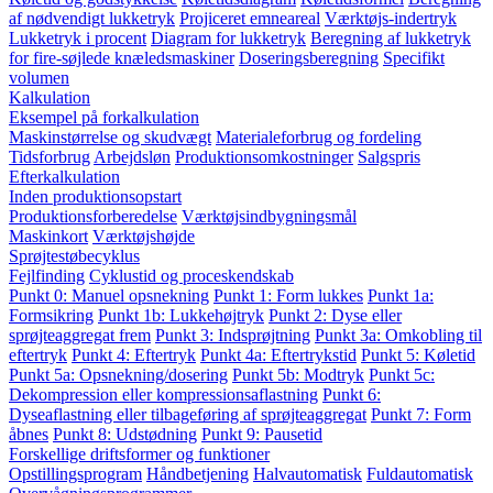
af nødvendigt lukketryk
Projiceret emneareal
Værktøjs-indertryk
Lukketryk i procent
Diagram for lukketryk
Beregning af lukketryk
for fire-søjlede knæledsmaskiner
Doseringsberegning
Specifikt
volumen
Kalkulation
Eksempel på forkalkulation
Maskinstørrelse og skudvægt
Materialeforbrug og fordeling
Tidsforbrug
Arbejdsløn
Produktionsomkostninger
Salgspris
Efterkalkulation
Inden produktionsopstart
Produktionsforberedelse
Værktøjsindbygningsmål
Maskinkort
Værktøjshøjde
Sprøjtestøbecyklus
Fejlfinding
Cyklustid og proceskendskab
Punkt 0: Manuel opsnekning
Punkt 1: Form lukkes
Punkt 1a:
Formsikring
Punkt 1b: Lukkehøjtryk
Punkt 2: Dyse eller
sprøjteaggregat frem
Punkt 3: Indsprøjtning
Punkt 3a: Omkobling til
eftertryk
Punkt 4: Eftertryk
Punkt 4a: Eftertrykstid
Punkt 5: Køletid
Punkt 5a: Opsnekning/dosering
Punkt 5b: Modtryk
Punkt 5c:
Dekompression eller kompressionsaflastning
Punkt 6:
Dyseaflastning eller tilbageføring af sprøjteaggregat
Punkt 7: Form
åbnes
Punkt 8: Udstødning
Punkt 9: Pausetid
Forskellige driftsformer og funktioner
Opstillingsprogram
Håndbetjening
Halvautomatisk
Fuldautomatisk