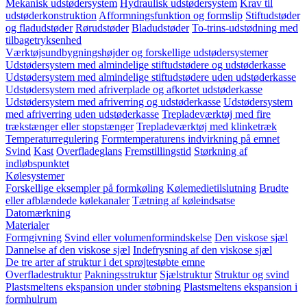
Mekanisk udstødersystem
Hydraulisk udstødersystem
Krav til
udstøderkonstruktion
Afformningsfunktion og formslip
Stiftudstøder
og fladudstøder
Rørudstøder
Bladudstøder
To-trins-udstødning med
tilbagetryksenhed
Værktøjsundbygningshøjder og forskellige udstødersystemer
Udstødersystem med almindelige stiftudstødere og udstøderkasse
Udstødersystem med almindelige stiftudstødere uden udstøderkasse
Udstødersystem med afriverplade og afkortet udstøderkasse
Udstødersystem med afriverring og udstøderkasse
Udstødersystem
med afriverring uden udstøderkasse
Trepladeværktøj med fire
trækstænger eller stopstænger
Trepladeværktøj med klinketræk
Temperaturregulering
Formtemperaturens indvirkning på emnet
Svind
Kast
Overfladeglans
Fremstillingstid
Størkning af
indløbspunktet
Kølesystemer
Forskellige eksempler på formkøling
Kølemedietilslutning
Brudte
eller afblændede kølekanaler
Tætning af køleindsatse
Datomærkning
Materialer
Formgivning
Svind eller volumenformindskelse
Den viskose sjæl
Dannelse af den viskose sjæl
Indefrysning af den viskose sjæl
De tre arter af struktur i det sprøjtestøbte emne
Overfladestruktur
Pakningsstruktur
Sjælstruktur
Struktur og svind
Plastsmeltens ekspansion under støbning
Plastsmeltens ekspansion i
formhulrum