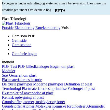
E-bogen er under udvikling og systemet vises i beta-version. Læs mere om
udviklingen under Om denne e-bog.
BETA
Plast Teknologi
Forside
Ekstrudering
Rørekstrudering
Vulst
Gem som PDF
Gem side
Gem sektion
Gem hele bogen
Indhold
PDF-Test
PDF billedkataloger
Bogen om plast
Moduler
Søg
Generelt om plast
Plastmaterialernes historie
De første plasttyper
Moderne plasttyper
Definition af plast
Terminologi
Plastmaterialernes oprindelse
Forbruget af plast
Eksempler på anvendelse af plast
Kemisk opbygning af plast
Grundstoffer, atomer, molekyler og ioner
Grundstoffer
Atomer
Molekyler
Kemiske forbindelser
Atommodel