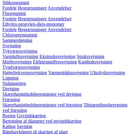
Silikongummi
Fordele
Begrænsninger
Anvendelser
Fluorgummi
Fordele
Begrænsninger
Anvendelser
Ethylen-propylen-dien-monomer
Fordele
Begrænsninger
Anvendelser
Chloroprengummi
Sammenføjning
Svejsning
Tykvægssvejsning
Varmluftssvejsning
Ekstrudersvejsning
Struksvejsning
Muffesvejsning
Elektromuffersvejsning
Kantbuksvejsning
Tyndvægssvejsning
Højrefrekvenssvejsning
Varmestrådssvejsning
Ultralydssvejsning
Limning
Spåntagning
Drejning
Skærehastighedsberegninger ved drejning
Fræsning
Skærehastighedsberegninger ved fræsning
Tilspændingsberegning
ved fræsning
Boring
Gevindskæring
Beregning af diameter ved gevindskæring
Køling
Savning
Båndsavklinger til skæring af plast