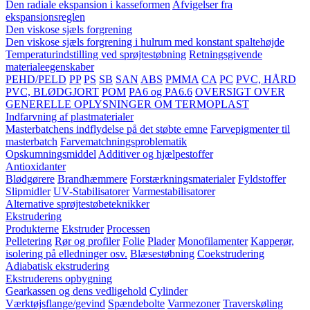
Den radiale ekspansion i kasseformen
Afvigelser fra
ekspansionsreglen
Den viskose sjæls forgrening
Den viskose sjæls forgrening i hulrum med konstant spaltehøjde
Temperaturindstilling ved sprøjtestøbning
Retningsgivende
materialeegenskaber
PEHD/PELD
PP
PS
SB
SAN
ABS
PMMA
CA
PC
PVC, HÅRD
PVC, BLØDGJORT
POM
PA6 og PA6.6
OVERSIGT OVER
GENERELLE OPLYSNINGER OM TERMOPLAST
Indfarvning af plastmaterialer
Masterbatchens indflydelse på det støbte emne
Farvepigmenter til
masterbatch
Farvematchningsproblematik
Opskumningsmiddel
Additiver og hjælpestoffer
Antioxidanter
Blødgørere
Brandhæmmere
Forstærkningsmaterialer
Fyldstoffer
Slipmidler
UV-Stabilisatorer
Varmestabilisatorer
Alternative sprøjtestøbeteknikker
Ekstrudering
Produkterne
Ekstruder
Processen
Pelletering
Rør og profiler
Folie
Plader
Monofilamenter
Kapperør,
isolering på elledninger osv.
Blæsestøbning
Coekstrudering
Adiabatisk ekstrudering
Ekstruderens opbygning
Gearkassen og dens vedligehold
Cylinder
Værktøjsflange/gevind
Spændebolte
Varmezoner
Traverskøling