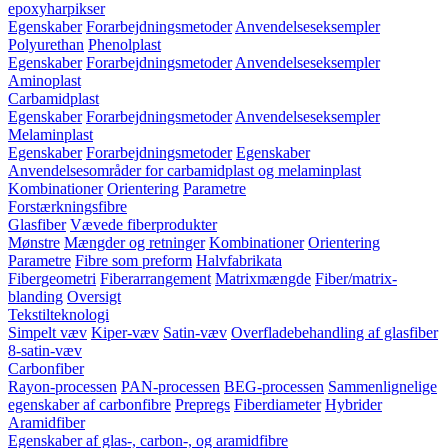
epoxyharpikser
Egenskaber
Forarbejdningsmetoder
Anvendelseseksempler
Polyurethan
Phenolplast
Egenskaber
Forarbejdningsmetoder
Anvendelseseksempler
Aminoplast
Carbamidplast
Egenskaber
Forarbejdningsmetoder
Anvendelseseksempler
Melaminplast
Egenskaber
Forarbejdningsmetoder
Egenskaber
Anvendelsesområder for carbamidplast og melaminplast
Kombinationer
Orientering
Parametre
Forstærkningsfibre
Glasfiber
Vævede fiberprodukter
Mønstre
Mængder og retninger
Kombinationer
Orientering
Parametre
Fibre som preform
Halvfabrikata
Fibergeometri
Fiberarrangement
Matrixmængde
Fiber/matrix-
blanding
Oversigt
Tekstilteknologi
Simpelt væv
Kiper-væv
Satin-væv
Overfladebehandling af glasfiber
8-satin-væv
Carbonfiber
Rayon-processen
PAN-processen
BEG-processen
Sammenlignelige
egenskaber af carbonfibre
Prepregs
Fiberdiameter
Hybrider
Aramidfiber
Egenskaber af glas-, carbon-, og aramidfibre