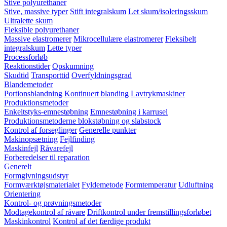
Stive polyurethaner
Stive, massive typer
Stift integralskum
Let skum/isoleringsskum
Ultralette skum
Fleksible polyurethaner
Massive elastromerer
Mikrocellulære elastromerer
Fleksibelt
integralskum
Lette typer
Processforløb
Reaktionstider
Opskumning
Skudtid
Transporttid
Overfyldningsgrad
Blandemetoder
Portionsblandning
Kontinuert blanding
Lavtrykmaskiner
Produktionsmetoder
Enkeltstyks-emnestøbning
Emnestøbning i karrusel
Produktionsmetoderne blokstøbning og slabstock
Kontrol af forseglinger
Generelle punkter
Makinopsætning
Fejlfinding
Maskinfejl
Råvarefejl
Forberedelser til reparation
Generelt
Formgivningsudstyr
Formværktøjsmaterialet
Fyldemetode
Formtemperatur
Udluftning
Orientering
Kontrol- og prøvningsmetoder
Modtagekontrol af råvare
Driftkontrol under fremstillingsforløbet
Maskinkontrol
Kontrol af det færdige produkt