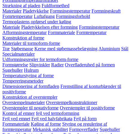
Formningstemperaturområdet
Strækning af pladen
Fuldformethed
Materialer
Pladetykkelse
Formningstemperatur
Formningskraft
Fomrtemperatur
Luftafgang
Formningsforhold
Termoplastens opførsel under køling
Materiale
Pladetykkelsen efter formning
Formningstemperatur
Afformningstemperatur
Formmateriale
Formtemperatur
Konstruktion af forme
Materialer til tormoform-forme
Træ
Støbemasse
Kerne med støbemassebelægning
Aluminium
Stål
Specialmaterialer
Udformningsregler for termoform-forme
Formstørrelse
Slipvinkler
Radier
Overfladeruhed på formen
Sugehuller
Hulrum
Temperaturstyring af forme
Tempereringsmetoder
Dimensionering af formfladen
Fremstilling af konturblænder til
positivforme
Konstruktion af overstempler
Overstempelmaterialer
Overstempelkonstruktioner
Overstempler til negativforme
Overstempler til positivforme
Kontrol af emner
fejl ved termoformning
Fejl ved emnet
Fejl ved halvfabrikata
Fejl på form
Formmateriale
Køling af forme
Styring og regulering af
formtemperatur
Mekanisk stabilitet
Formoverflader
Sugehuller