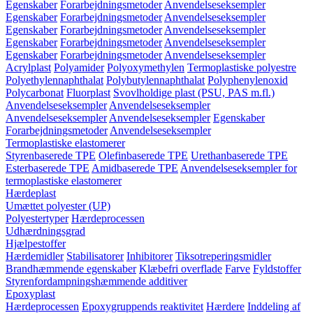
Egenskaber
Forarbejdningsmetoder
Anvendelseseksempler
Egenskaber
Forarbejdningsmetoder
Anvendelseseksempler
Egenskaber
Forarbejdningsmetoder
Anvendelseseksempler
Egenskaber
Forarbejdningsmetoder
Anvendelseseksempler
Egenskaber
Forarbejdningsmetoder
Anvendelseseksempler
Acrylplast
Polyamider
Polyoxymethylen
Termoplastiske polyestre
Polyethylennaphthalat
Polybutylennaphthalat
Polyphenylenoxid
Polycarbonat
Fluorplast
Svovlholdige plast (PSU, PAS m.fl.)
Anvendelseseksempler
Anvendelseseksempler
Anvendelseseksempler
Anvendelseseksempler
Egenskaber
Forarbejdningsmetoder
Anvendelseseksempler
Termoplastiske elastomerer
Styrenbaserede TPE
Olefinbaserede TPE
Urethanbaserede TPE
Esterbaserede TPE
Amidbaserede TPE
Anvendelseseksempler for
termoplastiske elastomerer
Hærdeplast
Umættet polyester (UP)
Polyestertyper
Hærdeprocessen
Udhærdningsgrad
Hjælpestoffer
Hærdemidler
Stabilisatorer
Inhibitorer
Tiksotreperingsmidler
Brandhæmmende egenskaber
Klæbefri overflade
Farve
Fyldstoffer
Styrenfordampningshæmmende additiver
Epoxyplast
Hærdeprocessen
Epoxygruppends reaktivitet
Hærdere
Inddeling af