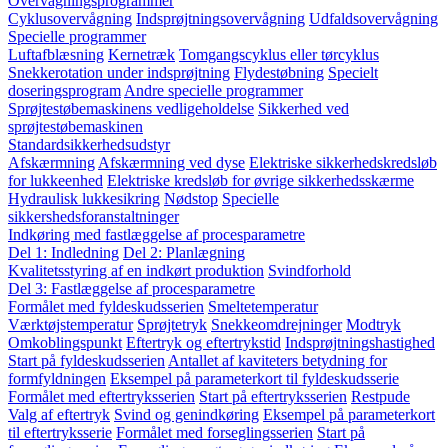
Overvågningsprogrammer
Cyklusovervågning
Indsprøjtningsovervågning
Udfaldsovervågning
Specielle programmer
Luftafblæsning
Kernetræk
Tomgangscyklus eller tørcyklus
Snekkerotation under indsprøjtning
Flydestøbning
Specielt
doseringsprogram
Andre specielle programmer
Sprøjtestøbemaskinens vedligeholdelse
Sikkerhed ved
sprøjtestøbemaskinen
Standardsikkerhedsudstyr
Afskærmning
Afskærmning ved dyse
Elektriske sikkerhedskredsløb
for lukkeenhed
Elektriske kredsløb for øvrige sikkerhedsskærme
Hydraulisk lukkesikring
Nødstop
Specielle
sikkershedsforanstaltninger
Indkøring med fastlæggelse af procesparametre
Del 1: Indledning
Del 2: Planlægning
Kvalitetsstyring af en indkørt produktion
Svindforhold
Del 3: Fastlæggelse af procesparametre
Formålet med fyldeskudsserien
Smeltetemperatur
Værktøjstemperatur
Sprøjtetryk
Snekkeomdrejninger
Modtryk
Omkoblingspunkt
Eftertryk og eftertrykstid
Indsprøjtningshastighed
Start på fyldeskudsserien
Antallet af kaviteters betydning for
formfyldningen
Eksempel på parameterkort til fyldeskudsserie
Formålet med eftertryksserien
Start på eftertryksserien
Restpude
Valg af eftertryk
Svind og genindkøring
Eksempel på parameterkort
til eftertryksserie
Formålet med forseglingsserien
Start på