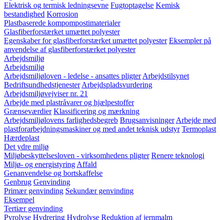
Elektrisk og termisk ledningsevne
Fugtoptagelse
Kemisk
bestandighed
Korrosion
Plastbaserede kompompostimaterialer
Glasfiberforstærket umættet polyester
Egenskaber for glasfiberforstærket umættet polyester
Eksempler på
anvendelse af glasfiberforstærket polyester
Arbejdsmiljø
Arbejdsmiljø
Arbejdsmiljøloven - ledelse - ansattes pligter
Arbejdstilsynet
Bedriftsundhedstjenester
Arbejdspladsvurdering
Arbejdsmiljøvejviser nr. 21
Arbejde med plastråvarer og hjælpestoffer
Grænseværdier
Klassificering og mærkning
Arbejdsmiljølovens farlighedsbegreb
Brugsanvisninger
Arbejde med
plastforarbejdningsmaskiner og med andet teknisk udstyr
Termoplast
Hærdeplast
Det ydre miljø
Miljøbeskyttelsesloven - virksomhedens pligter
Renere teknologi
Miljø- og energistyring
Affald
Genanvendelse og bortskaffelse
Genbrug
Genvinding
Primær genvinding
Sekundær genvinding
Eksempel
Tertiær genvinding
Pyrolyse
Hydrering
Hydrolyse
Reduktion af jernmalm