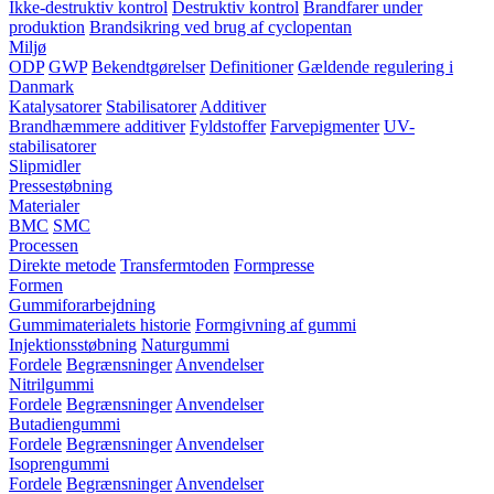
Ikke-destruktiv kontrol
Destruktiv kontrol
Brandfarer under
produktion
Brandsikring ved brug af cyclopentan
Miljø
ODP
GWP
Bekendtgørelser
Definitioner
Gældende regulering i
Danmark
Katalysatorer
Stabilisatorer
Additiver
Brandhæmmere additiver
Fyldstoffer
Farvepigmenter
UV-
stabilisatorer
Slipmidler
Pressestøbning
Materialer
BMC
SMC
Processen
Direkte metode
Transfermtoden
Formpresse
Formen
Gummiforarbejdning
Gummimaterialets historie
Formgivning af gummi
Injektionsstøbning
Naturgummi
Fordele
Begrænsninger
Anvendelser
Nitrilgummi
Fordele
Begrænsninger
Anvendelser
Butadiengummi
Fordele
Begrænsninger
Anvendelser
Isoprengummi
Fordele
Begrænsninger
Anvendelser