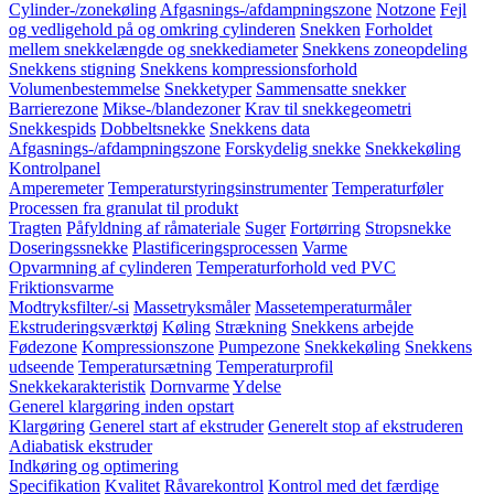
Cylinder-/zonekøling
Afgasnings-/afdampningszone
Notzone
Fejl
og vedligehold på og omkring cylinderen
Snekken
Forholdet
mellem snekkelængde og snekkediameter
Snekkens zoneopdeling
Snekkens stigning
Snekkens kompressionsforhold
Volumenbestemmelse
Snekketyper
Sammensatte snekker
Barrierezone
Mikse-/blandezoner
Krav til snekkegeometri
Snekkespids
Dobbeltsnekke
Snekkens data
Afgasnings-/afdampningszone
Forskydelig snekke
Snekkekøling
Kontrolpanel
Amperemeter
Temperaturstyringsinstrumenter
Temperaturføler
Processen fra granulat til produkt
Tragten
Påfyldning af råmateriale
Suger
Fortørring
Stropsnekke
Doseringssnekke
Plastificeringsprocessen
Varme
Opvarmning af cylinderen
Temperaturforhold ved PVC
Friktionsvarme
Modtryksfilter/-si
Massetryksmåler
Massetemperaturmåler
Ekstruderingsværktøj
Køling
Strækning
Snekkens arbejde
Fødezone
Kompressionszone
Pumpezone
Snekkekøling
Snekkens
udseende
Temperatursætning
Temperaturprofil
Snekkekarakteristik
Dornvarme
Ydelse
Generel klargøring inden opstart
Klargøring
Generel start af ekstruder
Generelt stop af ekstruderen
Adiabatisk ekstruder
Indkøring og optimering
Specifikation
Kvalitet
Råvarekontrol
Kontrol med det færdige