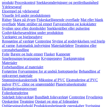
produkt
Proceskontrol
Snekkeomdrejninger og periferihastighed
Ydelesesgraf
Eksempel på ydelsesgraf
Visuelle fejl under produktionen
Ridser
Skæg på dysen
Fiskeskællignende overflade
Mat eller blank
overflade
Matte striåber på emnet
Farveændring og koksklatter
Synlige spor efter dornholder
Snekkestriber eller pulsering
Godstykkelsesændring under produktion
Værktøjer og hjælpeudstyr
Rengøring af værktøj
Centrering
Styring af godstykkelsen ved hjælp
af varme
Automatisk indvejning
Materialefølere
Treatning eller
coronabehandling
Folie
Bægre og hule emner
Flasker
Kapperør
Smeltepumpe/gearpumpe
Krympeprøve
Trækprøvning
Materialer
Forbehandling af materialet
Fortørring
Forvarmning for at undgå fugtoptagelse
Behandling af
opkværnet materiale
Strømningskarakteristik
Miksning af PVC
Ekstrudering af PVC
pulver
PVC, chlor og smøremiddel
Planetvalseekstruder
Ekstruderingsprocesser
Folieekstrudering
Sidefødt folieværktøj
Bundfødt folieværktøj
Centrering
Fryselinjen
Opskæring
Treatning
Opstart og stop af folieanlæg
Opblæsningsforhold
Produktionsbetingede egenskaber
Svejsning