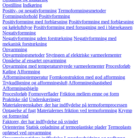
Opstilling
Indkøring
Positiv- og negativformning
Termoformningsmetoder
Formningsforhold
Positivformning
Positivformning med forblæsning
Positivformning med forblæsning
og køleluftdyse
Positivformning med forsugning ned i blæsekassen
Negativformning
Negativformning uden forstrækning
Negativformning med
mekanisk forstrækning
Opvarmning
Opvarmningsmetoder
Styringen af elektriske varmeelementer
Opnåelse af ensartet opvarmning
Opvarmning med temperaturstyrede varmeelementer
Procesforløb
Køling
Afformning
Afformningstemperatur
Formkonstruktion med god afformning
Trykudligning og afformningsluft
Afformningshastighed
Afformningshjælp
Procesforløb
Formoverflader
Friktion mellem emne og form
Praktiske råd
Underskæringer
Materialeegenskaber, der har indflydelse på termoformprocessen
Optagelse af fugt
Materialernes friktion ved termoformning
Krymp
og formsvind
Faktorer, der har indflydelse på svindet
Orientering
Statisk opladning af termoplastiske plader
Termoplasts
opførsel ved opvarmning