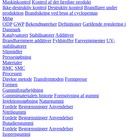
Maskinkontrol
Kontrol af det færdige produkt
Ikke-destruktiv kontrol
Destruktiv kontrol
Brandfarer under
produktion
Brandsikring ved brug af cyclopentan
Miljø
ODP
GWP
Bekendtgørelser
Definitioner
Gældende regulering i
Danmark
Katalysatorer
Stabilisatorer
Additiver
Brandhæmmere additiver
Fyldstoffer
Farvepigmenter
UV-
stabilisatorer
Slipmidler
Pressestøbning
Materialer
BMC
SMC
Processen
Direkte metode
Transfermtoden
Formpresse
Formen
Gummiforarbejdning
Gummimaterialets historie
Formgivning af gummi
Injektionsstøbning
Naturgummi
Fordele
Begrænsninger
Anvendelser
Nitrilgummi
Fordele
Begrænsninger
Anvendelser
Butadiengummi
Fordele
Begrænsninger
Anvendelser
Isoprengummi