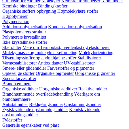
Grundstoffer
Atomer
Molekyler
Kemiske forbindelser
Atommodel
Kemiske bindinger
Bindingskræfter
Organiske stoffers opbygning
Højmolekylære stoffer
Højpolymerer
Polymerisation
Additionspolymerisation
Kondensationspolymerisation
Plastpolymerers struktur
Polymerers krystallinitet
Ikke-krystallinske stoffer
Sfærolitter
Mere om Termoplast, hærdeplast og elastomerer
Molekylmasse og molekylmassefordeling
Molekylorientering
Tilsætningsstoffer og andre hjælpestoffer
Stabilisatorer
Varmestabilisatorer
Antioxidanter
UV-stabilisatorer
Smøre- eller glidemidler
Farvestoffer og pigmenter
Opløselige stoffer
Organiske pigmenter
Uorganiske pigmenter
Specialfarvestoffer
Brandhæmmere
Organiske additiver
Uorganiske additiver
Reaktive midler
Brandhæmmende overfladebehandling
Yderligere om
brandhæmmere
Antistatmidler
Blødgøringsmidler
Opskumningsmidler
Fysisk virkende opskumningsmidler
Kemisk virkende
opskumningsmidler
Fyldstoffer
Generelle egenskaber ved plast