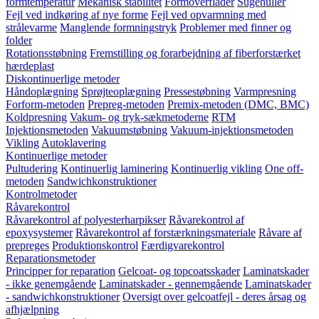
formtemperatur
Mekanisk stabilitet
Formoverflader
Sugehuller
Fejl ved indkøring af nye forme
Fejl ved opvarmning med
strålevarme
Manglende formningstryk
Problemer med finner og
folder
Rotationsstøbning
Fremstilling og forarbejdning af fiberforstærket
hærdeplast
Diskontinuerlige metoder
Håndoplægning
Sprøjteoplægning
Pressestøbning
Varmpresning
Forform-metoden
Prepreg-metoden
Premix-metoden (DMC, BMC)
Koldpresning
Vakum- og tryk-sækmetoderne
RTM
Injektionsmetoden
Vakuumstøbning
Vakuum-injektionsmetoden
Vikling
Autoklavering
Kontinuerlige metoder
Pultudering
Kontinuerlig laminering
Kontinuerlig vikling
One off-
metoden
Sandwichkonstruktioner
Kontrolmetoder
Råvarekontrol
Råvarekontrol af polyesterharpikser
Råvarekontrol af
epoxysystemer
Råvarekontrol af forstærkningsmateriale
Råvare af
prepreges
Produktionskontrol
Færdigvarekontrol
Reparationsmetoder
Principper for reparation
Gelcoat- og topcoatsskader
Laminatskader
- ikke genemgående
Laminatskader - gennemgående
Laminatskader
- sandwichkonstruktioner
Oversigt over gelcoatfejl - deres årsag og
afhjælpning