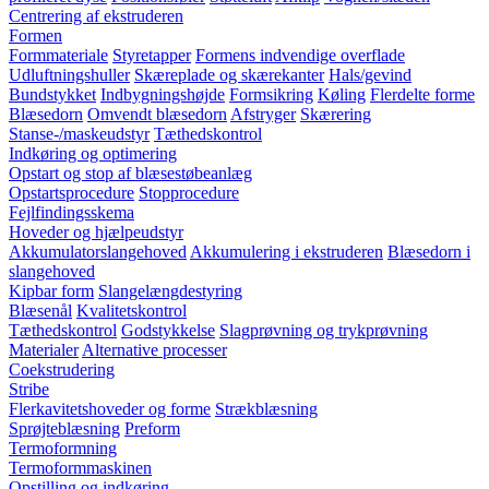
Centrering af ekstruderen
Formen
Formmateriale
Styretapper
Formens indvendige overflade
Udluftningshuller
Skæreplade og skærekanter
Hals/gevind
Bundstykket
Indbygningshøjde
Formsikring
Køling
Flerdelte forme
Blæsedorn
Omvendt blæsedorn
Afstryger
Skærering
Stanse-/maskeudstyr
Tæthedskontrol
Indkøring og optimering
Opstart og stop af blæsestøbeanlæg
Opstartsprocedure
Stopprocedure
Fejlfindingsskema
Hoveder og hjælpeudstyr
Akkumulatorslangehoved
Akkumulering i ekstruderen
Blæsedorn i
slangehoved
Kipbar form
Slangelængdestyring
Blæsenål
Kvalitetskontrol
Tæthedskontrol
Godstykkelse
Slagprøvning og trykprøvning
Materialer
Alternative processer
Coekstrudering
Stribe
Flerkavitetshoveder og forme
Strækblæsning
Sprøjteblæsning
Preform
Termoformning
Termoformmaskinen
Opstilling og indkøring