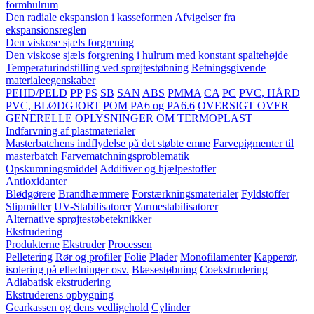
formhulrum
Den radiale ekspansion i kasseformen
Afvigelser fra
ekspansionsreglen
Den viskose sjæls forgrening
Den viskose sjæls forgrening i hulrum med konstant spaltehøjde
Temperaturindstilling ved sprøjtestøbning
Retningsgivende
materialeegenskaber
PEHD/PELD
PP
PS
SB
SAN
ABS
PMMA
CA
PC
PVC, HÅRD
PVC, BLØDGJORT
POM
PA6 og PA6.6
OVERSIGT OVER
GENERELLE OPLYSNINGER OM TERMOPLAST
Indfarvning af plastmaterialer
Masterbatchens indflydelse på det støbte emne
Farvepigmenter til
masterbatch
Farvematchningsproblematik
Opskumningsmiddel
Additiver og hjælpestoffer
Antioxidanter
Blødgørere
Brandhæmmere
Forstærkningsmaterialer
Fyldstoffer
Slipmidler
UV-Stabilisatorer
Varmestabilisatorer
Alternative sprøjtestøbeteknikker
Ekstrudering
Produkterne
Ekstruder
Processen
Pelletering
Rør og profiler
Folie
Plader
Monofilamenter
Kapperør,
isolering på elledninger osv.
Blæsestøbning
Coekstrudering
Adiabatisk ekstrudering
Ekstruderens opbygning
Gearkassen og dens vedligehold
Cylinder