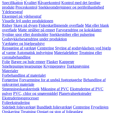
Specifikation
Kvalitet
Råvarekontrol
Kontrol med det færdige
produkt
Proceskontrol
Snekkeomdrejninger og periferihastighed
Ydelesesgraf
Eksempel på ydelsesgraf
Visuelle fejl under produktionen
Ridser
Skæg på dysen
Fiskeskællignende overflade
Mat eller blank
overflade
Matte striåber på emnet
Farveændring og koksklatter
Synlige spor efter dornholder
Snekkestriber eller pulsering
Godstykkelsesændring under produktion
Værktøjer og hjælpeudstyr
Rengøring af værktøj
Centrering
Styring af godstykkelsen ved hjælp
af varme
Automatisk indvejning
Materialefølere
Treatning eller
coronabehandling
Folie
Bægre og hule emner
Flasker
Kapperør
Smeltepumpe/gearpumpe
Krympeprøve
Trækprøvning
Materialer
Forbehandling af materialet
Fortørring
Forvarmning for at undgå fugtoptagelse
Behandling af
opkværnet materiale
Strømningskarakteristik
Miksning af PVC
Ekstrudering af PVC
pulver
PVC, chlor og smøremiddel
Planetvalseekstruder
Ekstruderingsprocesser
Folieekstrudering
Sidefødt folieværktøj
Bundfødt folieværktøj
Centrering
Fryselinjen
Opskæring
Treatning
Opstart og stop af folieanlæg