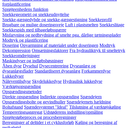
forplastificering
Sprøjteenhedens funktion
Snekkegeometri og snekkeudnyttelse
Snekke-gængedybde og snekke-gængestigning
Snekkeprofil
Brugbare og mulige doseringsveje
Luft i plastsmelten
Snekkeslitage
Snekkespids med tilbageløbsspærre
Misfarvning og nedbrydning af smelte pga. dårlige tætningsplader
Modtryk og plastificering
Dosering
Opvarmning af materialet under doseringen
Modtryk
Dekompression
Omsætningsfaktorer
Fra hydrauliktryk til smeltetryk
Snekkeomdrejninger
Maskindyser og indløbsbøsninger
Åben dyse
Dysehul
Dysecentrereing
Dyseanlæg og
dyseanlægsflader
Standardiseret dyseanlæg
Forkammerdyse
Lukkedyser
Nåleventilsdyse
Skydelukkedyse
Hydraulisk lukkedyse
Værktøjsopspænding
Opspændingsmetoder
Direkte opspænding
Indirekte opspænding
Spændejern
Opspændingsbolte og gevindhuller
Spændejernets hældning
Boltafstand
Spændesystemet "Ideal"
Tilslutning af værktøjskøling
Tempereringsaggregat
Udstøderens indstilling/opmåling
Sprøjtestøbeproces og procesberegninger
Beregninger af deltider i et cyklusforløb
Køling og beregning af
restkøletid