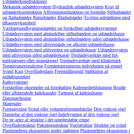
Udstøderkonstruktioner
Mekanisk udstødersystem
Hydraulisk udstødersystem
Krav til
udstøderkonstruktion
Afformningsfunktion og formslip
Stiftudstøder
og fladudstøder
Rørudstøder
Bladudstøder
To-trins-udstødning med
tilbagetryksenhed
Værktøjsundbygningshøjder og forskellige udstødersystemer
Udstødersystem med almindelige stiftudstødere og udstøderkasse
Udstødersystem med almindelige stiftudstødere uden udstøderkasse
Udstødersystem med afriverplade og afkortet udstøderkasse
Udstødersystem med afriverring og udstøderkasse
Udstødersystem
med afriverring uden udstøderkasse
Trepladeværktøj med fire
trækstænger eller stopstænger
Trepladeværktøj med klinketræk
Temperaturregulering
Formtemperaturens indvirkning på emnet
Svind
Kast
Overfladeglans
Fremstillingstid
Størkning af
indløbspunktet
Kølesystemer
Forskellige eksempler på formkøling
Kølemedietilslutning
Brudte
eller afblændede kølekanaler
Tætning af køleindsatse
Datomærkning
Materialer
Formgivning
Svind eller volumenformindskelse
Den viskose sjæl
Dannelse af den viskose sjæl
Indefrysning af den viskose sjæl
De tre arter af struktur i det sprøjtestøbte emne
Overfladestruktur
Pakningsstruktur
Sjælstruktur
Struktur og svind
Plastsmeltens ekspansion under støbning
Plastsmeltens ekspansion i