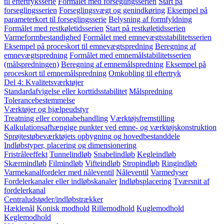
til eftertryksserie
Formålet med forseglingsserien
Start på
forseglingsserien
Forseglingsvægt og genindkøring
Eksempel på
parameterkort til forseglingsserie
Belysning af formfyldning
Formålet med restkøletidsserien
Start på restkøletidsserien
Varmeformbestandighed
Formålet med emnevægtsstabilitetsserien
Eksempel på proceskort til emnevægtspredning
Beregning af
emnevægtspredning
Formålet med emnemålstabilitetsserien
(målspredningen)
Beregning af emnemålspredning
Eksempel på
proceskort til emnemålspredning
Omkobling til eftertryk
Del 4: Kvalitetsværktøjer
Standardafvigelse eller korttidsstabilitet
Målspredning
Tolerancebestemmelse
Værktøjer og hjælpeudstyr
Treatning eller coronabehandling
Værktøjsfremstilling
Kalkulationsafhængige punkter ved emne- og værktøjskonstruktion
Sprøjtestøbeværktøjets opbygning og hovedbestanddele
Indløbstyper, placering og dimensionering
Fristråleeffekt
Tunnelindløb
Snabelindløb
Kegleindløb
Skærmindløb
Filmindløb
Vifteindløb
Stropindløb
Ringindløb
Varmekanalfordeler med nåleventil
Nåleventil
Varmedyser
Fordelerkanaler eller indløbskanaler
Indløbsplacering
Tværsnit af
fordelerkanal
Centraludstøder/indløbstrækker
Hæklenål
Konisk modhold
Rillemodhold
Kuglemodhold
Keglemodhold