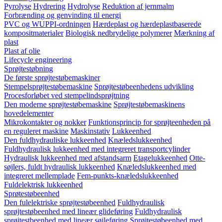
Pyrolyse
Hydrering
Hydrolyse
Reduktion af jernmalm
Forbrænding og genvinding til energi
PVC og WUPPI-ordningen
Hærdeplast og hærdeplastbaserede
kompositmaterialer
Biologisk nedbrydelige polymerer
Mærkning af
plast
Plast af olie
Lifecycle engineering
Sprøjtestøbning
De første sprøjtestøbemaskiner
Stempelsprøjtestøbemaskine
Sprøjtestøbeenhedens udvikling
Procesforløbet ved stempelindsprøjtning
Den moderne sprøjtestøbemaskine
Sprøjtestøbemaskinens
hovedelementer
Mikrokontakter og nokker
Funktionsprincip for sprøjteenheden på
en reguleret maskine
Maskinstativ
Lukkeenhed
Den fuldhydrauliske lukkeenhed
Knæledslukkeenhed
Fuldhydraulisk lukkeenhed med integreret transportcylinder
Hydraulisk lukkeenhed med afstandsarm
Etagelukkeenhed
Otte-
søjlers, fuldt hydraulisk lukkeenhed
Knæledslukkeenhed med
integreret mellemplade
Fem-punkts-knæledslukkeenhed
Fuldelektrisk lukkeenhed
Sprøtestøbeenhed
Den fulelektriske sprøjtestøbeenhed
Fuldhydraulisk
sprøjtestøbeenhed med lineær glideføring
Fuldhydraulisk
sprøjtestbeenhed med lineær søjleføring
Sprøjtestøbeenhed med