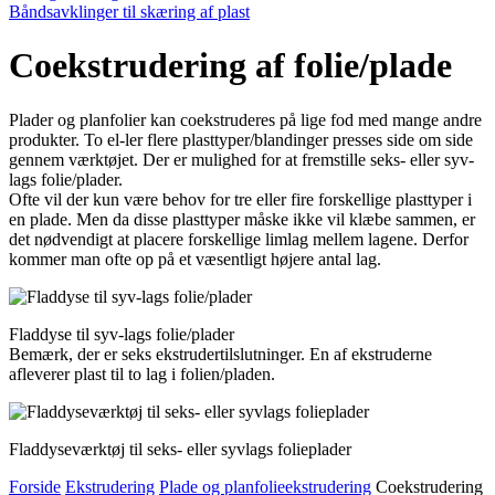
Båndsavklinger til skæring af plast
Coekstrudering af folie/plade
Plader og planfolier kan coekstru­deres på lige fod med mange andre
produkter. To el-ler flere plasttyper/blandinger presses side om side
gennem værktøjet. Der er mulighed for at fremstille seks- eller syv-
lags folie/plader.
Ofte vil der kun være behov for tre eller fire forskellige plasttyper i
en plade. Men da disse plasttyper måske ikke vil klæbe sammen, er
det nødvendigt at placere forskellige limlag mellem lagene. Derfor
kom­mer man ofte op på et væsentligt højere antal lag.
Fladdyse til syv-lags folie/plader
Bemærk, der er seks ekstruder­­tilslutninger. En af ekstruderne
afleverer plast til to lag i folien/pladen.
Fladdyseværktøj til seks- eller syvlags folieplader
Forside
Ekstrudering
Plade og planfolieekstrudering
Coekstrudering