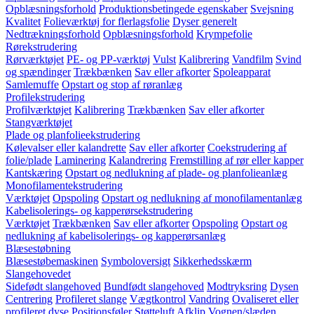
Opblæsningsforhold
Produktionsbetingede egenskaber
Svejsning
Kvalitet
Folieværktøj for flerlagsfolie
Dyser generelt
Nedtrækningsforhold
Opblæsningsforhold
Krympefolie
Rørekstrudering
Rørværktøjet
PE- og PP-værktøj
Vulst
Kalibrering
Vandfilm
Svind
og spændinger
Trækbænken
Sav eller afkorter
Spoleapparat
Samlemuffe
Opstart og stop af røranlæg
Profilekstrudering
Profilværktøjet
Kalibrering
Trækbænken
Sav eller afkorter
Stangværktøjet
Plade og planfolieekstrudering
Kølevalser eller kalandrette
Sav eller afkorter
Coekstrudering af
folie/plade
Laminering
Kalandrering
Fremstilling af rør eller kapper
Kantskæring
Opstart og nedlukning af plade- og planfolieanlæg
Monofilamentekstrudering
Værktøjet
Opspoling
Opstart og nedlukning af monofilamentanlæg
Kabelisolerings- og kapperørsekstrudering
Værktøjet
Trækbænken
Sav eller afkorter
Opspoling
Opstart og
nedlukning af kabelisolerings- og kapperørsanlæg
Blæsestøbning
Blæsestøbemaskinen
Symboloversigt
Sikkerhedsskærm
Slangehovedet
Sidefødt slangehoved
Bundfødt slangehoved
Modtryksring
Dysen
Centrering
Profileret slange
Vægtkontrol
Vandring
Ovaliseret eller
profileret dyse
Positionsføler
Støtteluft
Afklip
Vognen/slæden