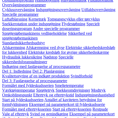
Opstillingsprogram
Håndbetjening
Halvautomatisk
Fuldautomatisk
Overvågningsprogrammer
Cyklusovervågning
Indsprøjtningsovervågning
Udfaldsovervågning
Specielle programmer
Luftafblæsning
Kernetræk
Tomgangscyklus eller tørcyklus
Snekkerotation under indsprøjtning
Flydestøbning
Specielt
doseringsprogram
Andre specielle programmer
Sprøjtestøbemaskinens vedligeholdelse
Sikkerhed ved
sprøjtestøbemaskinen
Standardsikkerhedsudstyr
Afskærmning
Afskærmning ved dyse
Elektriske sikkerhedskredsløb
for lukkeenhed
Elektriske kredsløb for øvrige sikkerhedsskærme
Hydraulisk lukkesikring
Nødstop
Specielle
sikkershedsforanstaltninger
Indkøring med fastlæggelse af procesparametre
Del 1: Indledning
Del 2: Planlægning
Kvalitetsstyring af en indkørt produktion
Svindforhold
Del 3: Fastlæggelse af procesparametre
Formålet med fyldeskudsserien
Smeltetemperatur
Værktøjstemperatur
Sprøjtetryk
Snekkeomdrejninger
Modtryk
Omkoblingspunkt
Eftertryk og eftertrykstid
Indsprøjtningshastighed
Start på fyldeskudsserien
Antallet af kaviteters betydning for
formfyldningen
Eksempel på parameterkort til fyldeskudsserie
Formålet med eftertryksserien
Start på eftertryksserien
Restpude
Valg af eftertryk
Svind og genindkøring
Eksempel på parameterkort