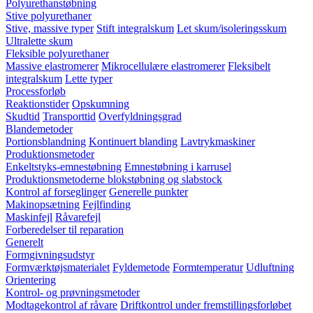
Polyurethanstøbning
Stive polyurethaner
Stive, massive typer
Stift integralskum
Let skum/isoleringsskum
Ultralette skum
Fleksible polyurethaner
Massive elastromerer
Mikrocellulære elastromerer
Fleksibelt
integralskum
Lette typer
Processforløb
Reaktionstider
Opskumning
Skudtid
Transporttid
Overfyldningsgrad
Blandemetoder
Portionsblandning
Kontinuert blanding
Lavtrykmaskiner
Produktionsmetoder
Enkeltstyks-emnestøbning
Emnestøbning i karrusel
Produktionsmetoderne blokstøbning og slabstock
Kontrol af forseglinger
Generelle punkter
Makinopsætning
Fejlfinding
Maskinfejl
Råvarefejl
Forberedelser til reparation
Generelt
Formgivningsudstyr
Formværktøjsmaterialet
Fyldemetode
Formtemperatur
Udluftning
Orientering
Kontrol- og prøvningsmetoder
Modtagekontrol af råvare
Driftkontrol under fremstillingsforløbet