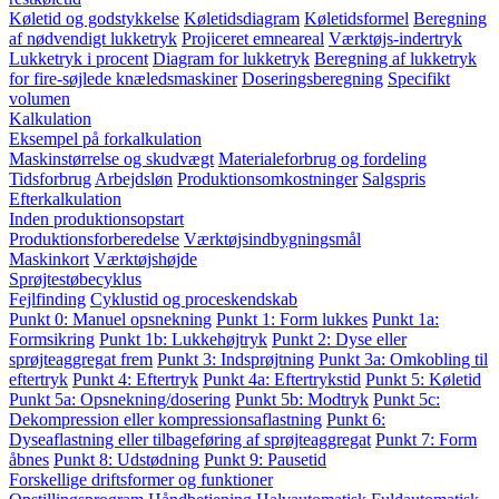
Køletid og godstykkelse
Køletidsdiagram
Køletidsformel
Beregning
af nødvendigt lukketryk
Projiceret emneareal
Værktøjs-indertryk
Lukketryk i procent
Diagram for lukketryk
Beregning af lukketryk
for fire-søjlede knæledsmaskiner
Doseringsberegning
Specifikt
volumen
Kalkulation
Eksempel på forkalkulation
Maskinstørrelse og skudvægt
Materialeforbrug og fordeling
Tidsforbrug
Arbejdsløn
Produktionsomkostninger
Salgspris
Efterkalkulation
Inden produktionsopstart
Produktionsforberedelse
Værktøjsindbygningsmål
Maskinkort
Værktøjshøjde
Sprøjtestøbecyklus
Fejlfinding
Cyklustid og proceskendskab
Punkt 0: Manuel opsnekning
Punkt 1: Form lukkes
Punkt 1a:
Formsikring
Punkt 1b: Lukkehøjtryk
Punkt 2: Dyse eller
sprøjteaggregat frem
Punkt 3: Indsprøjtning
Punkt 3a: Omkobling til
eftertryk
Punkt 4: Eftertryk
Punkt 4a: Eftertrykstid
Punkt 5: Køletid
Punkt 5a: Opsnekning/dosering
Punkt 5b: Modtryk
Punkt 5c:
Dekompression eller kompressionsaflastning
Punkt 6:
Dyseaflastning eller tilbageføring af sprøjteaggregat
Punkt 7: Form
åbnes
Punkt 8: Udstødning
Punkt 9: Pausetid
Forskellige driftsformer og funktioner