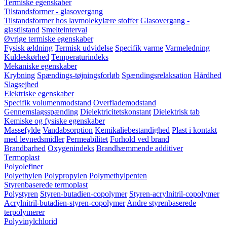
Termiske egenskaber
Tilstandsformer - glasovergang
Tilstandsformer hos lavmolekylære stoffer
Glasovergang -
glastilstand
Smelteinterval
Øvrige termiske egenskaber
Fysisk ældning
Termisk udvidelse
Specifik varme
Varmeledning
Kuldeskørhed
Temperaturindeks
Mekaniske egenskaber
Krybning
Spændings-tøjningsforløb
Spændingsrelaksation
Hårdhed
Slagsejhed
Elektriske egenskaber
Specifik volumenmodstand
Overflademodstand
Gennemslagsspænding
Dielektricitetskonstant
Dielektrisk tab
Kemiske og fysiske egenskaber
Massefylde
Vandabsorption
Kemikaliebestandighed
Plast i kontakt
med levnedsmidler
Permeabilitet
Forhold ved brand
Brandbarhed
Oxygenindeks
Brandhæmmende additiver
Termoplast
Polyolefiner
Polyethylen
Polypropylen
Polymethylpenten
Styrenbaserede termoplast
Polystyren
Styren-butadien-copolymer
Styren-acrylnitril-copolymer
Acrylnitril-butadien-styren-copolymer
Andre styrenbaserede
terpolymerer
Polyvinylchlorid