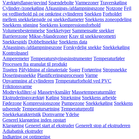
Værktøjsflange/gevind
Spændebolte
Varmezoner
Traverskøling
Cylinder-/zonekøling
Afgasnings-/afdampningszone
Notzone
Fejl
og vedligehold på og omkring cylinderen
Snekken
Forholdet
mellem snekkelængde og snekkediameter
Snekkens zoneopdeling
Snekkens stigning
Snekkens kompressionsforhold
Volumenbestemmelse
Snekketyper
Sammensatte snekker
Barrierezone
Mikse-/blandezoner
Krav til snekkegeometri
Snekkespids
Dobbeltsnekke
Snekkens data
Afgasnings-/afdampningszone
Forskydelig snekke
Snekkekøling
Kontrolpanel
Amperemeter
Temperaturstyringsinstrumenter
Temperaturføler
Processen fra granulat til produkt
Tragten
Påfyldning af råmateriale
Suger
Fortørring
Stropsnekke
Doseringssnekke
Plastificeringsprocessen
Varme
Opvarmning af cylinderen
Temperaturforhold ved PVC
Friktionsvarme
Modtryksfilter/-si
Massetryksmåler
Massetemperaturmåler
Ekstruderingsværktøj
Køling
Strækning
Snekkens arbejde
Fødezone
Kompressionszone
Pumpezone
Snekkekøling
Snekkens
udseende
Temperatursætning
Temperaturprofil
Snekkekarakteristik
Dornvarme
Ydelse
Generel klargøring inden opstart
Klargøring
Generel start af ekstruder
Generelt stop af ekstruderen
Adiabatisk ekstruder
Indkøring og optimering