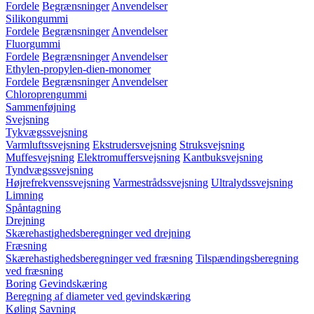
Fordele
Begrænsninger
Anvendelser
Silikongummi
Fordele
Begrænsninger
Anvendelser
Fluorgummi
Fordele
Begrænsninger
Anvendelser
Ethylen-propylen-dien-monomer
Fordele
Begrænsninger
Anvendelser
Chloroprengummi
Sammenføjning
Svejsning
Tykvægssvejsning
Varmluftssvejsning
Ekstrudersvejsning
Struksvejsning
Muffesvejsning
Elektromuffersvejsning
Kantbuksvejsning
Tyndvægssvejsning
Højrefrekvenssvejsning
Varmestrådssvejsning
Ultralydssvejsning
Limning
Spåntagning
Drejning
Skærehastighedsberegninger ved drejning
Fræsning
Skærehastighedsberegninger ved fræsning
Tilspændingsberegning
ved fræsning
Boring
Gevindskæring
Beregning af diameter ved gevindskæring
Køling
Savning