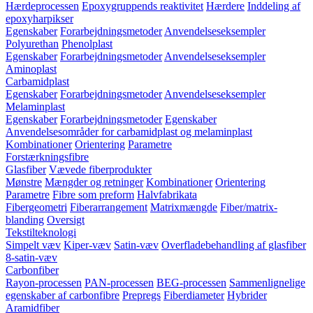
Hærdeprocessen
Epoxygruppends reaktivitet
Hærdere
Inddeling af
epoxyharpikser
Egenskaber
Forarbejdningsmetoder
Anvendelseseksempler
Polyurethan
Phenolplast
Egenskaber
Forarbejdningsmetoder
Anvendelseseksempler
Aminoplast
Carbamidplast
Egenskaber
Forarbejdningsmetoder
Anvendelseseksempler
Melaminplast
Egenskaber
Forarbejdningsmetoder
Egenskaber
Anvendelsesområder for carbamidplast og melaminplast
Kombinationer
Orientering
Parametre
Forstærkningsfibre
Glasfiber
Vævede fiberprodukter
Mønstre
Mængder og retninger
Kombinationer
Orientering
Parametre
Fibre som preform
Halvfabrikata
Fibergeometri
Fiberarrangement
Matrixmængde
Fiber/matrix-
blanding
Oversigt
Tekstilteknologi
Simpelt væv
Kiper-væv
Satin-væv
Overfladebehandling af glasfiber
8-satin-væv
Carbonfiber
Rayon-processen
PAN-processen
BEG-processen
Sammenlignelige
egenskaber af carbonfibre
Prepregs
Fiberdiameter
Hybrider
Aramidfiber