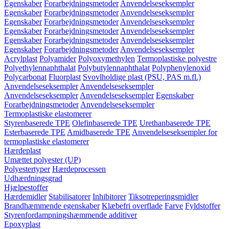
Egenskaber
Forarbejdningsmetoder
Anvendelseseksempler
Egenskaber
Forarbejdningsmetoder
Anvendelseseksempler
Egenskaber
Forarbejdningsmetoder
Anvendelseseksempler
Egenskaber
Forarbejdningsmetoder
Anvendelseseksempler
Egenskaber
Forarbejdningsmetoder
Anvendelseseksempler
Egenskaber
Forarbejdningsmetoder
Anvendelseseksempler
Acrylplast
Polyamider
Polyoxymethylen
Termoplastiske polyestre
Polyethylennaphthalat
Polybutylennaphthalat
Polyphenylenoxid
Polycarbonat
Fluorplast
Svovlholdige plast (PSU, PAS m.fl.)
Anvendelseseksempler
Anvendelseseksempler
Anvendelseseksempler
Anvendelseseksempler
Egenskaber
Forarbejdningsmetoder
Anvendelseseksempler
Termoplastiske elastomerer
Styrenbaserede TPE
Olefinbaserede TPE
Urethanbaserede TPE
Esterbaserede TPE
Amidbaserede TPE
Anvendelseseksempler for
termoplastiske elastomerer
Hærdeplast
Umættet polyester (UP)
Polyestertyper
Hærdeprocessen
Udhærdningsgrad
Hjælpestoffer
Hærdemidler
Stabilisatorer
Inhibitorer
Tiksotreperingsmidler
Brandhæmmende egenskaber
Klæbefri overflade
Farve
Fyldstoffer
Styrenfordampningshæmmende additiver
Epoxyplast