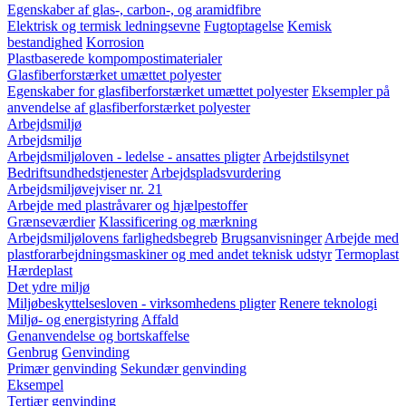
Egenskaber af glas-, carbon-, og aramidfibre
Elektrisk og termisk ledningsevne
Fugtoptagelse
Kemisk
bestandighed
Korrosion
Plastbaserede kompompostimaterialer
Glasfiberforstærket umættet polyester
Egenskaber for glasfiberforstærket umættet polyester
Eksempler på
anvendelse af glasfiberforstærket polyester
Arbejdsmiljø
Arbejdsmiljø
Arbejdsmiljøloven - ledelse - ansattes pligter
Arbejdstilsynet
Bedriftsundhedstjenester
Arbejdspladsvurdering
Arbejdsmiljøvejviser nr. 21
Arbejde med plastråvarer og hjælpestoffer
Grænseværdier
Klassificering og mærkning
Arbejdsmiljølovens farlighedsbegreb
Brugsanvisninger
Arbejde med
plastforarbejdningsmaskiner og med andet teknisk udstyr
Termoplast
Hærdeplast
Det ydre miljø
Miljøbeskyttelsesloven - virksomhedens pligter
Renere teknologi
Miljø- og energistyring
Affald
Genanvendelse og bortskaffelse
Genbrug
Genvinding
Primær genvinding
Sekundær genvinding
Eksempel
Tertiær genvinding