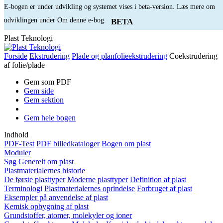
E-bogen er under udvikling og systemet vises i beta-version. Læs mere om
udviklingen under Om denne e-bog.
BETA
Plast Teknologi
Forside
Ekstrudering
Plade og planfolieekstrudering
Coekstrudering
af folie/plade
Gem som PDF
Gem side
Gem sektion
Gem hele bogen
Indhold
PDF-Test
PDF billedkataloger
Bogen om plast
Moduler
Søg
Generelt om plast
Plastmaterialernes historie
De første plasttyper
Moderne plasttyper
Definition af plast
Terminologi
Plastmaterialernes oprindelse
Forbruget af plast
Eksempler på anvendelse af plast
Kemisk opbygning af plast
Grundstoffer, atomer, molekyler og ioner