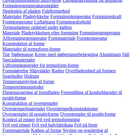
Opvarmningstidens indflydelse
Længdeudvidning og nedhæng
Formningstemperaturområdet
Strækning af pladen
Fuldformethed
Materialer
Pladetykkelse
Formningstemperatur
Formningskraft
Fomrtemperatur
Luftafgang
Formningsforhold
Termoplastens opførsel under køling
Materiale
Pladetykkelsen efter formning
Formningstemperatur
Afformningstemperatur
Formmateriale
Formtemperatur
Konstruktion af forme
Materialer til tormoform-forme
Træ
Støbemasse
Kerne med støbemassebelægning
Aluminium
Stål
Specialmaterialer
Udformningsregler for termoform-forme
Formstørrelse
Slipvinkler
Radier
Overfladeruhed på formen
Sugehuller
Hulrum
Temperaturstyring af forme
Tempereringsmetoder
Dimensionering af formfladen
Fremstilling af konturblænder til
positivforme
Konstruktion af overstempler
Overstempelmaterialer
Overstempelkonstruktioner
Overstempler til negativforme
Overstempler til positivforme
Kontrol af emner
fejl ved termoformning
Fejl ved emnet
Fejl ved halvfabrikata
Fejl på form
Formmateriale
Køling af forme
Styring og regulering af