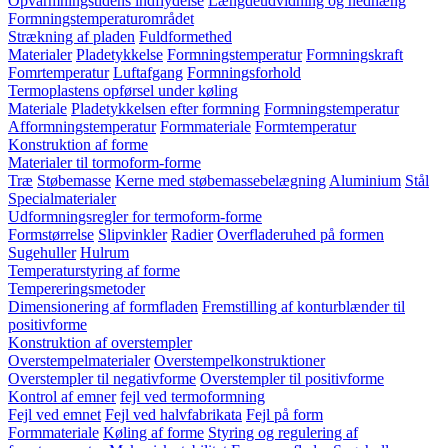
Opvarmningstidens indflydelse
Længdeudvidning og nedhæng
Formningstemperaturområdet
Strækning af pladen
Fuldformethed
Materialer
Pladetykkelse
Formningstemperatur
Formningskraft
Fomrtemperatur
Luftafgang
Formningsforhold
Termoplastens opførsel under køling
Materiale
Pladetykkelsen efter formning
Formningstemperatur
Afformningstemperatur
Formmateriale
Formtemperatur
Konstruktion af forme
Materialer til tormoform-forme
Træ
Støbemasse
Kerne med støbemassebelægning
Aluminium
Stål
Specialmaterialer
Udformningsregler for termoform-forme
Formstørrelse
Slipvinkler
Radier
Overfladeruhed på formen
Sugehuller
Hulrum
Temperaturstyring af forme
Tempereringsmetoder
Dimensionering af formfladen
Fremstilling af konturblænder til
positivforme
Konstruktion af overstempler
Overstempelmaterialer
Overstempelkonstruktioner
Overstempler til negativforme
Overstempler til positivforme
Kontrol af emner
fejl ved termoformning
Fejl ved emnet
Fejl ved halvfabrikata
Fejl på form
Formmateriale
Køling af forme
Styring og regulering af