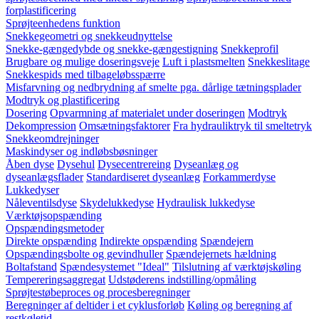
forplastificering
Sprøjteenhedens funktion
Snekkegeometri og snekkeudnyttelse
Snekke-gængedybde og snekke-gængestigning
Snekkeprofil
Brugbare og mulige doseringsveje
Luft i plastsmelten
Snekkeslitage
Snekkespids med tilbageløbsspærre
Misfarvning og nedbrydning af smelte pga. dårlige tætningsplader
Modtryk og plastificering
Dosering
Opvarmning af materialet under doseringen
Modtryk
Dekompression
Omsætningsfaktorer
Fra hydrauliktryk til smeltetryk
Snekkeomdrejninger
Maskindyser og indløbsbøsninger
Åben dyse
Dysehul
Dysecentrereing
Dyseanlæg og
dyseanlægsflader
Standardiseret dyseanlæg
Forkammerdyse
Lukkedyser
Nåleventilsdyse
Skydelukkedyse
Hydraulisk lukkedyse
Værktøjsopspænding
Opspændingsmetoder
Direkte opspænding
Indirekte opspænding
Spændejern
Opspændingsbolte og gevindhuller
Spændejernets hældning
Boltafstand
Spændesystemet "Ideal"
Tilslutning af værktøjskøling
Tempereringsaggregat
Udstøderens indstilling/opmåling
Sprøjtestøbeproces og procesberegninger
Beregninger af deltider i et cyklusforløb
Køling og beregning af
restkøletid