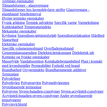
Termiske egenskaber
Tilstandsformer - glasovergang
Tilstandsformer hos lavmolekylære stoffer
Glasovergang -
glastilstand
Smelteinterval
Øvrige termiske egenskaber
Fysisk ældning
Termisk udvidelse
Specifik varme
Varmeledning
Kuldeskørhed
Temperaturindeks
Mekaniske egenskaber
Krybning
Spændings-tøjningsforløb
Spændingsrelaksation
Hårdhed
Slagsejhed
Elektriske egenskaber
Specifik volumenmodstand
Overflademodstand
Gennemslagsspænding
Dielektricitetskonstant
Dielektrisk tab
Kemiske og fysiske egenskaber
Massefylde
Vandabsorption
Kemikaliebestandighed
Plast i kontakt
med levnedsmidler
Permeabilitet
Forhold ved brand
Brandbarhed
Oxygenindeks
Brandhæmmende additiver
Termoplast
Polyolefiner
Polyethylen
Polypropylen
Polymethylpenten
Styrenbaserede termoplast
Polystyren
Styren-butadien-copolymer
Styren-acrylnitril-copolymer
Acrylnitril-butadien-styren-copolymer
Andre styrenbaserede
terpolymerer
Polyvinylchlorid