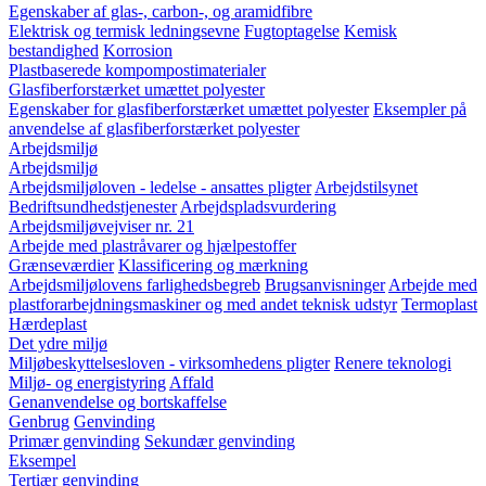
Egenskaber af glas-, carbon-, og aramidfibre
Elektrisk og termisk ledningsevne
Fugtoptagelse
Kemisk
bestandighed
Korrosion
Plastbaserede kompompostimaterialer
Glasfiberforstærket umættet polyester
Egenskaber for glasfiberforstærket umættet polyester
Eksempler på
anvendelse af glasfiberforstærket polyester
Arbejdsmiljø
Arbejdsmiljø
Arbejdsmiljøloven - ledelse - ansattes pligter
Arbejdstilsynet
Bedriftsundhedstjenester
Arbejdspladsvurdering
Arbejdsmiljøvejviser nr. 21
Arbejde med plastråvarer og hjælpestoffer
Grænseværdier
Klassificering og mærkning
Arbejdsmiljølovens farlighedsbegreb
Brugsanvisninger
Arbejde med
plastforarbejdningsmaskiner og med andet teknisk udstyr
Termoplast
Hærdeplast
Det ydre miljø
Miljøbeskyttelsesloven - virksomhedens pligter
Renere teknologi
Miljø- og energistyring
Affald
Genanvendelse og bortskaffelse
Genbrug
Genvinding
Primær genvinding
Sekundær genvinding
Eksempel
Tertiær genvinding