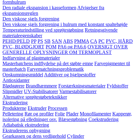
formhulrum
Den radiale ekspansion i kasseformen
Afvigelser fra
ekspansionsreglen
Den viskose sjæls forgrening
Den viskose sjæls forgrening i hulrum med konstant spaltehøjde
Temperaturindstilling ved sprøjtestøbning
Retningsgivende
materialeegenskaber
PEHD/PELD
PP
PS
SB
SAN
ABS
PMMA
CA
PC
PVC, HÅRD
PVC, BLØDGJORT
POM
PA6 og PA6.6
OVERSIGT OVER
GENERELLE OPLYSNINGER OM TERMOPLAST
Indfarvning af plastmaterialer
Masterbatchens indflydelse på det støbte emne
Farvepigmenter til
masterbatch
Farvematchningsproblematik
Opskumningsmiddel
Additiver og hjælpestoffer
Antioxidanter
Blødgørere
Brandhæmmere
Forstærkningsmaterialer
Fyldstoffer
Slipmidler
UV-Stabilisatorer
Varmestabilisatorer
Alternative sprøjtestøbeteknikker
Ekstrudering
Produkterne
Ekstruder
Processen
Pelletering
Rør og profiler
Folie
Plader
Monofilamenter
Kapperør,
isolering på elledninger osv.
Blæsestøbning
Coekstrudering
Adiabatisk ekstrudering
Ekstruderens opbygning
Gearkassen og dens vedligehold
Cylinder