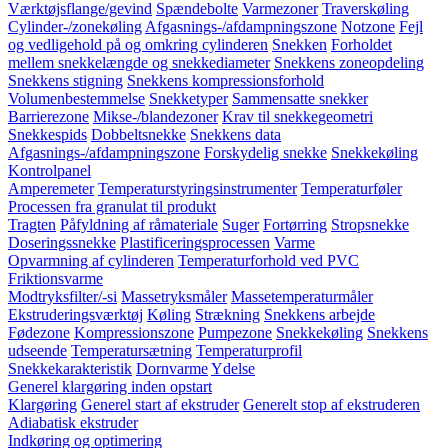
Værktøjsflange/gevind
Spændebolte
Varmezoner
Traverskøling
Cylinder-/zonekøling
Afgasnings-/afdampningszone
Notzone
Fejl
og vedligehold på og omkring cylinderen
Snekken
Forholdet
mellem snekkelængde og snekkediameter
Snekkens zoneopdeling
Snekkens stigning
Snekkens kompressionsforhold
Volumenbestemmelse
Snekketyper
Sammensatte snekker
Barrierezone
Mikse-/blandezoner
Krav til snekkegeometri
Snekkespids
Dobbeltsnekke
Snekkens data
Afgasnings-/afdampningszone
Forskydelig snekke
Snekkekøling
Kontrolpanel
Amperemeter
Temperaturstyringsinstrumenter
Temperaturføler
Processen fra granulat til produkt
Tragten
Påfyldning af råmateriale
Suger
Fortørring
Stropsnekke
Doseringssnekke
Plastificeringsprocessen
Varme
Opvarmning af cylinderen
Temperaturforhold ved PVC
Friktionsvarme
Modtryksfilter/-si
Massetryksmåler
Massetemperaturmåler
Ekstruderingsværktøj
Køling
Strækning
Snekkens arbejde
Fødezone
Kompressionszone
Pumpezone
Snekkekøling
Snekkens
udseende
Temperatursætning
Temperaturprofil
Snekkekarakteristik
Dornvarme
Ydelse
Generel klargøring inden opstart
Klargøring
Generel start af ekstruder
Generelt stop af ekstruderen
Adiabatisk ekstruder
Indkøring og optimering