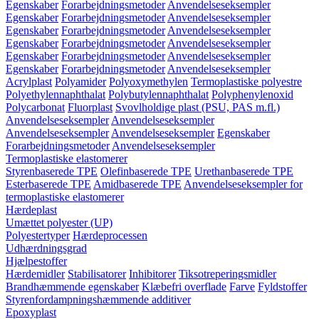
Egenskaber
Forarbejdningsmetoder
Anvendelseseksempler
Egenskaber
Forarbejdningsmetoder
Anvendelseseksempler
Egenskaber
Forarbejdningsmetoder
Anvendelseseksempler
Egenskaber
Forarbejdningsmetoder
Anvendelseseksempler
Egenskaber
Forarbejdningsmetoder
Anvendelseseksempler
Egenskaber
Forarbejdningsmetoder
Anvendelseseksempler
Acrylplast
Polyamider
Polyoxymethylen
Termoplastiske polyestre
Polyethylennaphthalat
Polybutylennaphthalat
Polyphenylenoxid
Polycarbonat
Fluorplast
Svovlholdige plast (PSU, PAS m.fl.)
Anvendelseseksempler
Anvendelseseksempler
Anvendelseseksempler
Anvendelseseksempler
Egenskaber
Forarbejdningsmetoder
Anvendelseseksempler
Termoplastiske elastomerer
Styrenbaserede TPE
Olefinbaserede TPE
Urethanbaserede TPE
Esterbaserede TPE
Amidbaserede TPE
Anvendelseseksempler for
termoplastiske elastomerer
Hærdeplast
Umættet polyester (UP)
Polyestertyper
Hærdeprocessen
Udhærdningsgrad
Hjælpestoffer
Hærdemidler
Stabilisatorer
Inhibitorer
Tiksotreperingsmidler
Brandhæmmende egenskaber
Klæbefri overflade
Farve
Fyldstoffer
Styrenfordampningshæmmende additiver
Epoxyplast