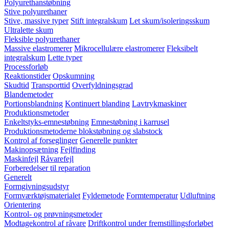
Polyurethanstøbning
Stive polyurethaner
Stive, massive typer
Stift integralskum
Let skum/isoleringsskum
Ultralette skum
Fleksible polyurethaner
Massive elastromerer
Mikrocellulære elastromerer
Fleksibelt
integralskum
Lette typer
Processforløb
Reaktionstider
Opskumning
Skudtid
Transporttid
Overfyldningsgrad
Blandemetoder
Portionsblandning
Kontinuert blanding
Lavtrykmaskiner
Produktionsmetoder
Enkeltstyks-emnestøbning
Emnestøbning i karrusel
Produktionsmetoderne blokstøbning og slabstock
Kontrol af forseglinger
Generelle punkter
Makinopsætning
Fejlfinding
Maskinfejl
Råvarefejl
Forberedelser til reparation
Generelt
Formgivningsudstyr
Formværktøjsmaterialet
Fyldemetode
Formtemperatur
Udluftning
Orientering
Kontrol- og prøvningsmetoder
Modtagekontrol af råvare
Driftkontrol under fremstillingsforløbet