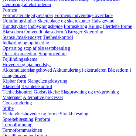
Centrering af ekstruderen
Formen
Formmateriale
Styretapper
Formens indvendige overflade
Udluftningshuller
Skæreplade og skærekanter
Hals/gevind
Bundstykket
Indbygningshøjde
Formsikring
Køling
Flerdelte forme
Blæsedorn
Omvendt blæsedorn
Afstryger
Skærering
Stanse-/maskeudstyr
Tæthedskontrol
Indkøring og optimering
Opstart og stop af blæsestøbeanlæg
Opstartsprocedure
Stopprocedure
Fejlfindingsskema
Hoveder og hjælpeudstyr
Akkumulatorslangehoved
Akkumulering i ekstruderen
Blæsedorn i
slangehoved
Kipbar form
Slangelængdestyring
Blæsenål
Kvalitetskontrol
Tæthedskontrol
Godstykkelse
Slagprøvning og trykprøvning
Materialer
Alternative processer
Coekstrudering
Stribe
Flerkavitetshoveder og forme
Strækblæsning
Sprøjteblæsning
Preform
Termoformning
Termoformmaskinen
Opstilling og indkøring