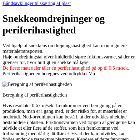
Båndsavklinger til skæring af plast
Snekkeomdrejninger og
periferihastighed
Ved hjælp af snekkens omdrejningshastighed kan man regulere
materialetransporten.
Høje omdrejningstal giver imidlertid større friktionsvarme, så der er
græn­ser for, hvor hurtigt en snekke må køre.
De fleste materialer tåler en periferihastighed på op til 0,5 m/sek.
Periferihastigheden beregnes ved udtrykket Vp
Beregning af periferihastigheden
Hvis resultatet 0,67 m/sek. fremkommer ved beregning på en
produktion, man er i gang med, er der risiko for, at materialet er
nedbrudt. Ned-brydningen kan bestå i, at der udvikles uheldige
bestanddele i plasten. Friktionsvarmen ved toppen af gængerne kan
udvikle et eller flere af de stoffer, som kan fremkomme ved
forbrænding med dårlig ilttilførsel. Hvad der kan udvikles, kan
findes under de respektive plasttyper. Kendere af dette fænomen