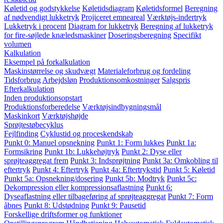
Køletid og godstykkelse
Køletidsdiagram
Køletidsformel
Beregning
af nødvendigt lukketryk
Projiceret emneareal
Værktøjs-indertryk
Lukketryk i procent
Diagram for lukketryk
Beregning af lukketryk
for fire-søjlede knæledsmaskiner
Doseringsberegning
Specifikt
volumen
Kalkulation
Eksempel på forkalkulation
Maskinstørrelse og skudvægt
Materialeforbrug og fordeling
Tidsforbrug
Arbejdsløn
Produktionsomkostninger
Salgspris
Efterkalkulation
Inden produktionsopstart
Produktionsforberedelse
Værktøjsindbygningsmål
Maskinkort
Værktøjshøjde
Sprøjtestøbecyklus
Fejlfinding
Cyklustid og proceskendskab
Punkt 0: Manuel opsnekning
Punkt 1: Form lukkes
Punkt 1a:
Formsikring
Punkt 1b: Lukkehøjtryk
Punkt 2: Dyse eller
sprøjteaggregat frem
Punkt 3: Indsprøjtning
Punkt 3a: Omkobling til
eftertryk
Punkt 4: Eftertryk
Punkt 4a: Eftertrykstid
Punkt 5: Køletid
Punkt 5a: Opsnekning/dosering
Punkt 5b: Modtryk
Punkt 5c:
Dekompression eller kompressionsaflastning
Punkt 6:
Dyseaflastning eller tilbageføring af sprøjteaggregat
Punkt 7: Form
åbnes
Punkt 8: Udstødning
Punkt 9: Pausetid
Forskellige driftsformer og funktioner