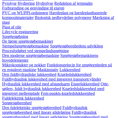
Pyrolyse
Hydrering
Hydrolyse
Reduktion af jernmalm
Forbrænding og genvinding til energi
PVC og WUPPI-ordningen
Hærdeplast og hærdeplastbaserede
kompositmaterialer
Biologisk nedbrydelige polymerer
Mærkning af
plast
Plast af olie
Lifecycle engineering
Sprøjtestøbning
De første sprøjtestøbemaskiner
Stempelsprøjtestøbemaskine
Sprøjtestøbeenhedens udvikling
Procesforløbet ved stempelindsprøjtning
Den moderne sprøjtestøbemaskine
Sprøjtestøbemaskinens
hovedelementer
Mikrokontakter og nokker
Funktionsprincip for sprøjteenheden på
en reguleret maskine
Maskinstativ
Lukkeenhed
Den fuldhydrauliske lukkeenhed
Knæledslukkeenhed
Fuldhydraulisk lukkeenhed med integreret transportcylinder
Hydraulisk lukkeenhed med afstandsarm
Etagelukkeenhed
Otte-
søjlers, fuldt hydraulisk lukkeenhed
Knæledslukkeenhed med
integreret mellemplade
Fem-punkts-knæledslukkeenhed
Fuldelektrisk lukkeenhed
Sprøtestøbeenhed
Den fulelektriske sprøjtestøbeenhed
Fuldhydraulisk
sprøjtestøbeenhed med lineær glideføring
Fuldhydraulisk
sprøjtestbeenhed med lineær søjleføring
Sprøjtestøbeenhed med