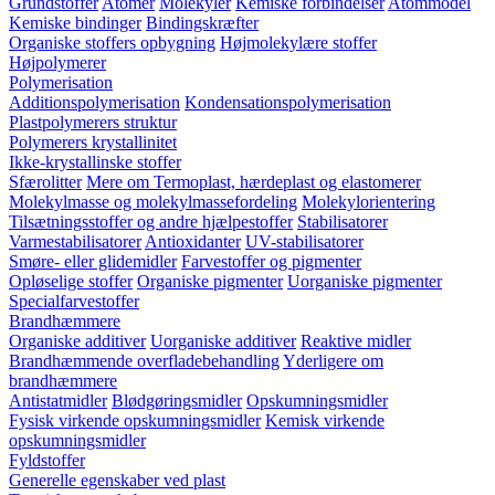
Grundstoffer
Atomer
Molekyler
Kemiske forbindelser
Atommodel
Kemiske bindinger
Bindingskræfter
Organiske stoffers opbygning
Højmolekylære stoffer
Højpolymerer
Polymerisation
Additionspolymerisation
Kondensationspolymerisation
Plastpolymerers struktur
Polymerers krystallinitet
Ikke-krystallinske stoffer
Sfærolitter
Mere om Termoplast, hærdeplast og elastomerer
Molekylmasse og molekylmassefordeling
Molekylorientering
Tilsætningsstoffer og andre hjælpestoffer
Stabilisatorer
Varmestabilisatorer
Antioxidanter
UV-stabilisatorer
Smøre- eller glidemidler
Farvestoffer og pigmenter
Opløselige stoffer
Organiske pigmenter
Uorganiske pigmenter
Specialfarvestoffer
Brandhæmmere
Organiske additiver
Uorganiske additiver
Reaktive midler
Brandhæmmende overfladebehandling
Yderligere om
brandhæmmere
Antistatmidler
Blødgøringsmidler
Opskumningsmidler
Fysisk virkende opskumningsmidler
Kemisk virkende
opskumningsmidler
Fyldstoffer
Generelle egenskaber ved plast