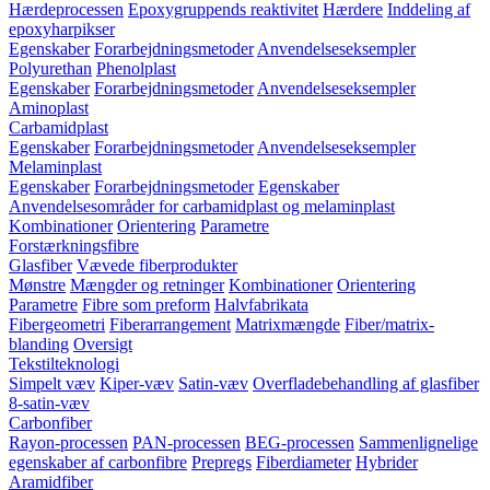
Hærdeprocessen
Epoxygruppends reaktivitet
Hærdere
Inddeling af
epoxyharpikser
Egenskaber
Forarbejdningsmetoder
Anvendelseseksempler
Polyurethan
Phenolplast
Egenskaber
Forarbejdningsmetoder
Anvendelseseksempler
Aminoplast
Carbamidplast
Egenskaber
Forarbejdningsmetoder
Anvendelseseksempler
Melaminplast
Egenskaber
Forarbejdningsmetoder
Egenskaber
Anvendelsesområder for carbamidplast og melaminplast
Kombinationer
Orientering
Parametre
Forstærkningsfibre
Glasfiber
Vævede fiberprodukter
Mønstre
Mængder og retninger
Kombinationer
Orientering
Parametre
Fibre som preform
Halvfabrikata
Fibergeometri
Fiberarrangement
Matrixmængde
Fiber/matrix-
blanding
Oversigt
Tekstilteknologi
Simpelt væv
Kiper-væv
Satin-væv
Overfladebehandling af glasfiber
8-satin-væv
Carbonfiber
Rayon-processen
PAN-processen
BEG-processen
Sammenlignelige
egenskaber af carbonfibre
Prepregs
Fiberdiameter
Hybrider
Aramidfiber