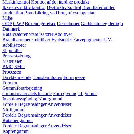
Maskinkontrol
Kontrol af det færdige produkt
Ikke-destruktiv kontrol
Destruktiv kontrol
Brandfarer under
produktion
Brandsikring ved brug af cyclopentan
Miljø
ODP
GWP
Bekendtgørelser
Definitioner
Gældende regulering i
Danmark
Katalysatorer
Stabilisatorer
Additiver
Brandhæmmere additiver
Fyldstoffer
Farvepigmenter
UV-
stabilisatorer
Slipmidler
Pressestøbning
Materialer
BMC
SMC
Processen
Direkte metode
Transfermtoden
Formpresse
Formen
Gummiforarbejdning
Gummimaterialets historie
Formgivning af gummi
Injektionsstøbning
Naturgummi
Fordele
Begrænsninger
Anvendelser
Nitrilgummi
Fordele
Begrænsninger
Anvendelser
Butadiengummi
Fordele
Begrænsninger
Anvendelser
Isoprengummi