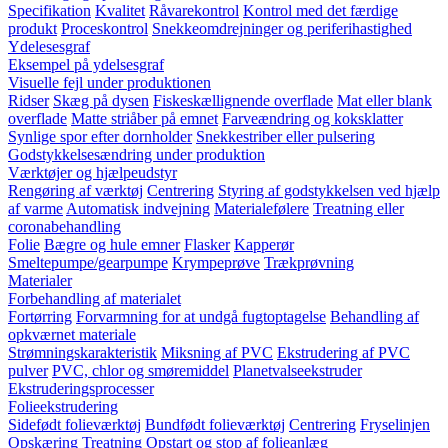
Specifikation
Kvalitet
Råvarekontrol
Kontrol med det færdige
produkt
Proceskontrol
Snekkeomdrejninger og periferihastighed
Ydelesesgraf
Eksempel på ydelsesgraf
Visuelle fejl under produktionen
Ridser
Skæg på dysen
Fiskeskællignende overflade
Mat eller blank
overflade
Matte striåber på emnet
Farveændring og koksklatter
Synlige spor efter dornholder
Snekkestriber eller pulsering
Godstykkelsesændring under produktion
Værktøjer og hjælpeudstyr
Rengøring af værktøj
Centrering
Styring af godstykkelsen ved hjælp
af varme
Automatisk indvejning
Materialefølere
Treatning eller
coronabehandling
Folie
Bægre og hule emner
Flasker
Kapperør
Smeltepumpe/gearpumpe
Krympeprøve
Trækprøvning
Materialer
Forbehandling af materialet
Fortørring
Forvarmning for at undgå fugtoptagelse
Behandling af
opkværnet materiale
Strømningskarakteristik
Miksning af PVC
Ekstrudering af PVC
pulver
PVC, chlor og smøremiddel
Planetvalseekstruder
Ekstruderingsprocesser
Folieekstrudering
Sidefødt folieværktøj
Bundfødt folieværktøj
Centrering
Fryselinjen
Opskæring
Treatning
Opstart og stop af folieanlæg