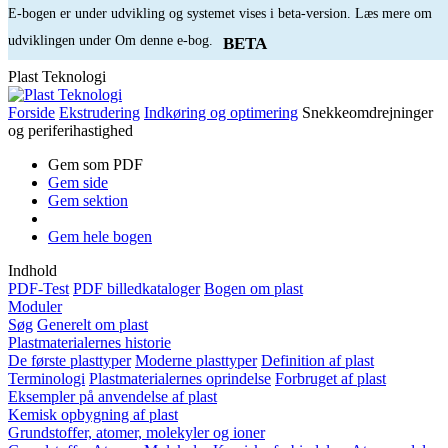
E-bogen er under udvikling og systemet vises i beta-version. Læs mere om
udviklingen under Om denne e-bog.
BETA
Plast Teknologi
Forside
Ekstrudering
Indkøring og optimering
Snekkeomdrejninger
og periferihastighed
Gem som PDF
Gem side
Gem sektion
Gem hele bogen
Indhold
PDF-Test
PDF billedkataloger
Bogen om plast
Moduler
Søg
Generelt om plast
Plastmaterialernes historie
De første plasttyper
Moderne plasttyper
Definition af plast
Terminologi
Plastmaterialernes oprindelse
Forbruget af plast
Eksempler på anvendelse af plast
Kemisk opbygning af plast
Grundstoffer, atomer, molekyler og ioner