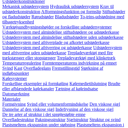
Udstøderkonstruktioner
Mekanisk udstødersystem
Hydraulisk udstødersystem
Krav til
udstøderkonstruktion
Afformningsfunktion og formslip
Stiftudstøder
og fladudstøder
Rørudstøder
Bladudstøder
To-trins-udstødning med
tilbagetryksenhed
Værktøjsundbygningshøjder og forskellige udstødersystemer
Udstødersystem med almindelige stiftudstødere og udstøderkasse
Udstødersystem med almindelige stiftudstødere uden udstøderkasse
Udstødersystem med afriverplade og afkortet udstøderkasse
Udstødersystem med afriverring og udstøderkasse
Udstødersystem
med afriverring uden udstøderkasse
Trepladeværktøj med fire
trækstænger eller stopstænger
Trepladeværktøj med klinketræk
Temperaturregulering
Formtemperaturens indvirkning på emnet
Svind
Kast
Overfladeglans
Fremstillingstid
Størkning af
indløbspunktet
Kølesystemer
Forskellige eksempler på formkøling
Kølemedietilslutning
Brudte
eller afblændede kølekanaler
Tætning af køleindsatse
Datomærkning
Materialer
Formgivning
Svind eller volumenformindskelse
Den viskose sjæl
Dannelse af den viskose sjæl
Indefrysning af den viskose sjæl
De tre arter af struktur i det sprøjtestøbte emne
Overfladestruktur
Pakningsstruktur
Sjælstruktur
Struktur og svind
Plastsmeltens ekspansion under støbning
Plastsmeltens ekspansion i