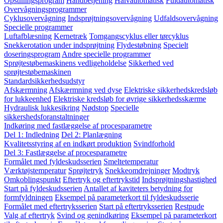
Opstillingsprogram
Håndbetjening
Halvautomatisk
Fuldautomatisk
Overvågningsprogrammer
Cyklusovervågning
Indsprøjtningsovervågning
Udfaldsovervågning
Specielle programmer
Luftafblæsning
Kernetræk
Tomgangscyklus eller tørcyklus
Snekkerotation under indsprøjtning
Flydestøbning
Specielt
doseringsprogram
Andre specielle programmer
Sprøjtestøbemaskinens vedligeholdelse
Sikkerhed ved
sprøjtestøbemaskinen
Standardsikkerhedsudstyr
Afskærmning
Afskærmning ved dyse
Elektriske sikkerhedskredsløb
for lukkeenhed
Elektriske kredsløb for øvrige sikkerhedsskærme
Hydraulisk lukkesikring
Nødstop
Specielle
sikkershedsforanstaltninger
Indkøring med fastlæggelse af procesparametre
Del 1: Indledning
Del 2: Planlægning
Kvalitetsstyring af en indkørt produktion
Svindforhold
Del 3: Fastlæggelse af procesparametre
Formålet med fyldeskudsserien
Smeltetemperatur
Værktøjstemperatur
Sprøjtetryk
Snekkeomdrejninger
Modtryk
Omkoblingspunkt
Eftertryk og eftertrykstid
Indsprøjtningshastighed
Start på fyldeskudsserien
Antallet af kaviteters betydning for
formfyldningen
Eksempel på parameterkort til fyldeskudsserie
Formålet med eftertryksserien
Start på eftertryksserien
Restpude
Valg af eftertryk
Svind og genindkøring
Eksempel på parameterkort