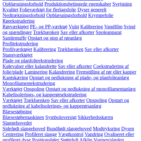
Opblæsningsforhold
Produktionsbetingede egenskaber
Svejsning
Kvalitet
Folieværktøj for flerlagsfolie
Dyser generelt
Nedtrækningsforhold
Opblæsningsforhold
Krympefolie
Rørekstrudering
Rørværktøjet
PE- og PP-værktøj
Vulst
Kalibrering
Vandfilm
Svind
og spændinger
Trækbænken
Sav eller afkorter
Spoleapparat
Samlemuffe
Opstart og stop af røranlæg
Profilekstrudering
Profilværktøjet
Kalibrering
Trækbænken
Sav eller afkorter
Stangværktøjet
Plade og planfolieekstrudering
Kølevalser eller kalandrette
Sav eller afkorter
Coekstrudering af
folie/plade
Laminering
Kalandrering
Fremstilling af rør eller kapper
Kantskæring
Opstart og nedlukning af plade- og planfolieanlæg
Monofilamentekstrudering
Værktøjet
Opspoling
Opstart og nedlukning af monofilamentanlæg
Kabelisolerings- og kapperørsekstrudering
Værktøjet
Trækbænken
Sav eller afkorter
Opspoling
Opstart og
nedlukning af kabelisolerings- og kapperørsanlæg
Blæsestøbning
Blæsestøbemaskinen
Symboloversigt
Sikkerhedsskærm
Slangehovedet
Sidefødt slangehoved
Bundfødt slangehoved
Modtryksring
Dysen
Centrering
Profileret slange
Vægtkontrol
Vandring
Ovaliseret eller
profileret dyse
Positionsføler
Støtteluft
Afklip
Vognen/slæden