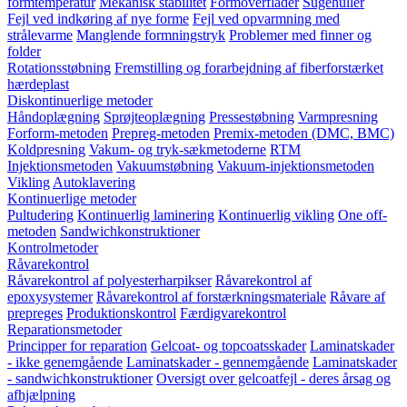
formtemperatur
Mekanisk stabilitet
Formoverflader
Sugehuller
Fejl ved indkøring af nye forme
Fejl ved opvarmning med
strålevarme
Manglende formningstryk
Problemer med finner og
folder
Rotationsstøbning
Fremstilling og forarbejdning af fiberforstærket
hærdeplast
Diskontinuerlige metoder
Håndoplægning
Sprøjteoplægning
Pressestøbning
Varmpresning
Forform-metoden
Prepreg-metoden
Premix-metoden (DMC, BMC)
Koldpresning
Vakum- og tryk-sækmetoderne
RTM
Injektionsmetoden
Vakuumstøbning
Vakuum-injektionsmetoden
Vikling
Autoklavering
Kontinuerlige metoder
Pultudering
Kontinuerlig laminering
Kontinuerlig vikling
One off-
metoden
Sandwichkonstruktioner
Kontrolmetoder
Råvarekontrol
Råvarekontrol af polyesterharpikser
Råvarekontrol af
epoxysystemer
Råvarekontrol af forstærkningsmateriale
Råvare af
prepreges
Produktionskontrol
Færdigvarekontrol
Reparationsmetoder
Principper for reparation
Gelcoat- og topcoatsskader
Laminatskader
- ikke genemgående
Laminatskader - gennemgående
Laminatskader
- sandwichkonstruktioner
Oversigt over gelcoatfejl - deres årsag og
afhjælpning