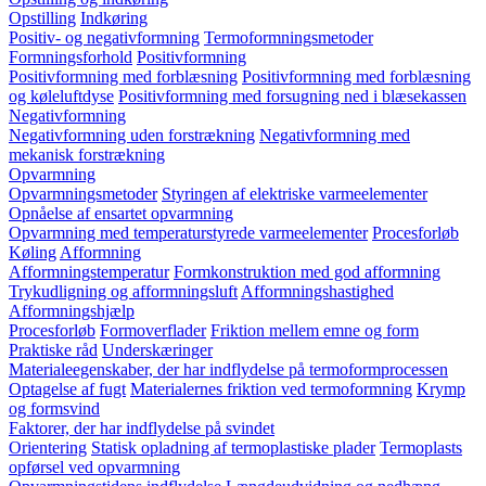
Opstilling
Indkøring
Positiv- og negativformning
Termoformningsmetoder
Formningsforhold
Positivformning
Positivformning med forblæsning
Positivformning med forblæsning
og køleluftdyse
Positivformning med forsugning ned i blæsekassen
Negativformning
Negativformning uden forstrækning
Negativformning med
mekanisk forstrækning
Opvarmning
Opvarmningsmetoder
Styringen af elektriske varmeelementer
Opnåelse af ensartet opvarmning
Opvarmning med temperaturstyrede varmeelementer
Procesforløb
Køling
Afformning
Afformningstemperatur
Formkonstruktion med god afformning
Trykudligning og afformningsluft
Afformningshastighed
Afformningshjælp
Procesforløb
Formoverflader
Friktion mellem emne og form
Praktiske råd
Underskæringer
Materialeegenskaber, der har indflydelse på termoformprocessen
Optagelse af fugt
Materialernes friktion ved termoformning
Krymp
og formsvind
Faktorer, der har indflydelse på svindet
Orientering
Statisk opladning af termoplastiske plader
Termoplasts
opførsel ved opvarmning