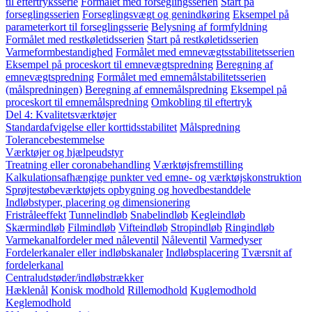
til eftertryksserie
Formålet med forseglingsserien
Start på
forseglingsserien
Forseglingsvægt og genindkøring
Eksempel på
parameterkort til forseglingsserie
Belysning af formfyldning
Formålet med restkøletidsserien
Start på restkøletidsserien
Varmeformbestandighed
Formålet med emnevægtsstabilitetsserien
Eksempel på proceskort til emnevægtspredning
Beregning af
emnevægtspredning
Formålet med emnemålstabilitetsserien
(målspredningen)
Beregning af emnemålspredning
Eksempel på
proceskort til emnemålspredning
Omkobling til eftertryk
Del 4: Kvalitetsværktøjer
Standardafvigelse eller korttidsstabilitet
Målspredning
Tolerancebestemmelse
Værktøjer og hjælpeudstyr
Treatning eller coronabehandling
Værktøjsfremstilling
Kalkulationsafhængige punkter ved emne- og værktøjskonstruktion
Sprøjtestøbeværktøjets opbygning og hovedbestanddele
Indløbstyper, placering og dimensionering
Fristråleeffekt
Tunnelindløb
Snabelindløb
Kegleindløb
Skærmindløb
Filmindløb
Vifteindløb
Stropindløb
Ringindløb
Varmekanalfordeler med nåleventil
Nåleventil
Varmedyser
Fordelerkanaler eller indløbskanaler
Indløbsplacering
Tværsnit af
fordelerkanal
Centraludstøder/indløbstrækker
Hæklenål
Konisk modhold
Rillemodhold
Kuglemodhold
Keglemodhold