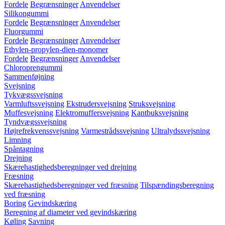
Fordele
Begrænsninger
Anvendelser
Silikongummi
Fordele
Begrænsninger
Anvendelser
Fluorgummi
Fordele
Begrænsninger
Anvendelser
Ethylen-propylen-dien-monomer
Fordele
Begrænsninger
Anvendelser
Chloroprengummi
Sammenføjning
Svejsning
Tykvægssvejsning
Varmluftssvejsning
Ekstrudersvejsning
Struksvejsning
Muffesvejsning
Elektromuffersvejsning
Kantbuksvejsning
Tyndvægssvejsning
Højrefrekvenssvejsning
Varmestrådssvejsning
Ultralydssvejsning
Limning
Spåntagning
Drejning
Skærehastighedsberegninger ved drejning
Fræsning
Skærehastighedsberegninger ved fræsning
Tilspændingsberegning
ved fræsning
Boring
Gevindskæring
Beregning af diameter ved gevindskæring
Køling
Savning