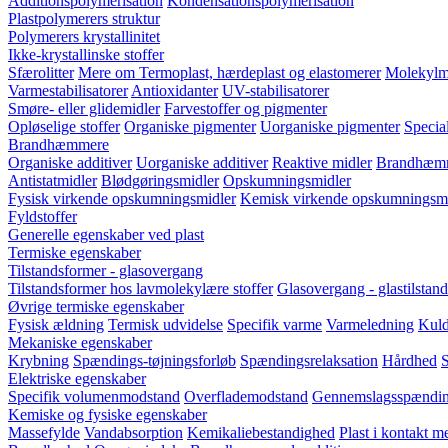
Additionspolymerisation
Kondensationspolymerisation
Plastpolymerers struktur
Polymerers krystallinitet
Ikke-krystallinske stoffer
Sfærolitter
Mere om Termoplast, hærdeplast og elastomerer
Molekylm
Varmestabilisatorer
Antioxidanter
UV-stabilisatorer
Smøre- eller glidemidler
Farvestoffer og pigmenter
Opløselige stoffer
Organiske pigmenter
Uorganiske pigmenter
Special
Brandhæmmere
Organiske additiver
Uorganiske additiver
Reaktive midler
Brandhæmm
Antistatmidler
Blødgøringsmidler
Opskumningsmidler
Fysisk virkende opskumningsmidler
Kemisk virkende opskumningsmi
Fyldstoffer
Generelle egenskaber ved plast
Termiske egenskaber
Tilstandsformer - glasovergang
Tilstandsformer hos lavmolekylære stoffer
Glasovergang - glastilstand
Øvrige termiske egenskaber
Fysisk ældning
Termisk udvidelse
Specifik varme
Varmeledning
Kuld
Mekaniske egenskaber
Krybning
Spændings-tøjningsforløb
Spændingsrelaksation
Hårdhed
S
Elektriske egenskaber
Specifik volumenmodstand
Overflademodstand
Gennemslagsspændi
Kemiske og fysiske egenskaber
Massefylde
Vandabsorption
Kemikaliebestandighed
Plast i kontakt 