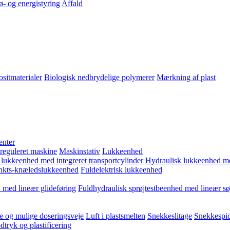
ø- og energistyring
Affald
sitmaterialer
Biologisk nedbrydelige polymerer
Mærkning af plast
enter
 reguleret maskine
Maskinstativ
Lukkeenhed
 lukkeenhed med integreret transportcylinder
Hydraulisk lukkeenhed m
kts-knæledslukkeenhed
Fuldelektrisk lukkeenhed
 med lineær glideføring
Fuldhydraulisk sprøjtestbeenhed med lineær sø
e og mulige doseringsveje
Luft i plastsmelten
Snekkeslitage
Snekkespid
tryk og plastificering