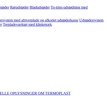
dstøder
Rørudstøder
Bladudstøder
To-trins-udstødning med
rsystem med afriverplade og afkortet udstøderkasse
Udstødersystem
er
Trepladeværktøj med klinketræk
ELLE OPLYSNINGER OM TERMOPLAST