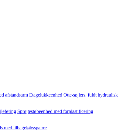
ed afstandsarm
Etagelukkeenhed
Otte-søjlers, fuldt hydraulisk
jleføring
Sprøjtestøbeenhed med forplastificering
s med tilbageløbsspærre