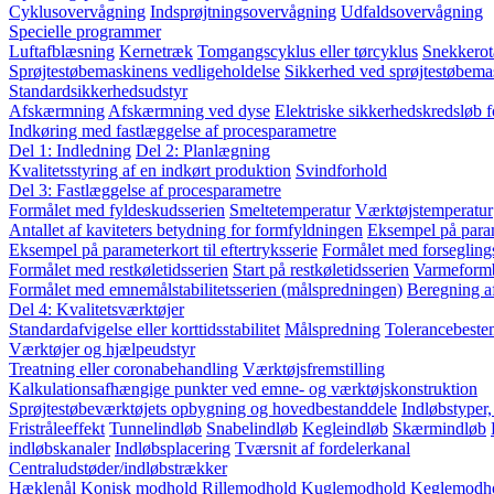
Cyklusovervågning
Indsprøjtningsovervågning
Udfaldsovervågning
Specielle programmer
Luftafblæsning
Kernetræk
Tomgangscyklus eller tørcyklus
Snekkerot
Sprøjtestøbemaskinens vedligeholdelse
Sikkerhed ved sprøjtestøbema
Standardsikkerhedsudstyr
Afskærmning
Afskærmning ved dyse
Elektriske sikkerhedskredsløb 
Indkøring med fastlæggelse af procesparametre
Del 1: Indledning
Del 2: Planlægning
Kvalitetsstyring af en indkørt produktion
Svindforhold
Del 3: Fastlæggelse af procesparametre
Formålet med fyldeskudsserien
Smeltetemperatur
Værktøjstemperatur
Antallet af kaviteters betydning for formfyldningen
Eksempel på param
Eksempel på parameterkort til eftertryksserie
Formålet med forsegling
Formålet med restkøletidsserien
Start på restkøletidsserien
Varmeform
Formålet med emnemålstabilitetsserien (målspredningen)
Beregning a
Del 4: Kvalitetsværktøjer
Standardafvigelse eller korttidsstabilitet
Målspredning
Tolerancebest
Værktøjer og hjælpeudstyr
Treatning eller coronabehandling
Værktøjsfremstilling
Kalkulationsafhængige punkter ved emne- og værktøjskonstruktion
Sprøjtestøbeværktøjets opbygning og hovedbestanddele
Indløbstyper
Fristråleeffekt
Tunnelindløb
Snabelindløb
Kegleindløb
Skærmindløb
indløbskanaler
Indløbsplacering
Tværsnit af fordelerkanal
Centraludstøder/indløbstrækker
Hæklenål
Konisk modhold
Rillemodhold
Kuglemodhold
Keglemodh