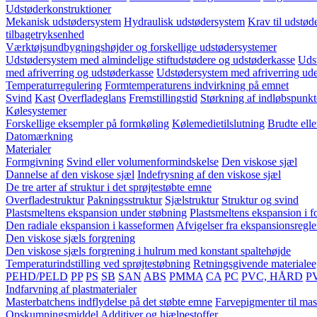
Udstøderkonstruktioner
Mekanisk udstødersystem
Hydraulisk udstødersystem
Krav til udstød
tilbagetryksenhed
Værktøjsundbygningshøjder og forskellige udstødersystemer
Udstødersystem med almindelige stiftudstødere og udstøderkasse
Udst
med afriverring og udstøderkasse
Udstødersystem med afriverring ud
Temperaturregulering
Formtemperaturens indvirkning på emnet
Svind
Kast
Overfladeglans
Fremstillingstid
Størkning af indløbspunkt
Kølesystemer
Forskellige eksempler på formkøling
Kølemedietilslutning
Brudte ell
Datomærkning
Materialer
Formgivning
Svind eller volumenformindskelse
Den viskose sjæl
Dannelse af den viskose sjæl
Indefrysning af den viskose sjæl
De tre arter af struktur i det sprøjtestøbte emne
Overfladestruktur
Pakningsstruktur
Sjælstruktur
Struktur og svind
Plastsmeltens ekspansion under støbning
Plastsmeltens ekspansion i 
Den radiale ekspansion i kasseformen
Afvigelser fra ekspansionsregl
Den viskose sjæls forgrening
Den viskose sjæls forgrening i hulrum med konstant spaltehøjde
Temperaturindstilling ved sprøjtestøbning
Retningsgivende materiale
PEHD/PELD
PP
PS
SB
SAN
ABS
PMMA
CA
PC
PVC, HÅRD
P
Indfarvning af plastmaterialer
Masterbatchens indflydelse på det støbte emne
Farvepigmenter til mas
Opskumningsmiddel
Additiver og hjælpestoffer