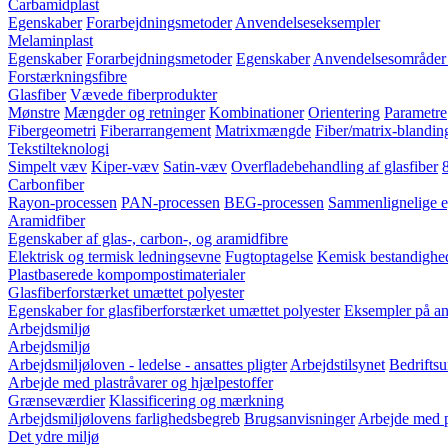
Carbamidplast
Egenskaber
Forarbejdningsmetoder
Anvendelseseksempler
Melaminplast
Egenskaber
Forarbejdningsmetoder
Egenskaber
Anvendelsesområder 
Forstærkningsfibre
Glasfiber
Vævede fiberprodukter
Mønstre
Mængder og retninger
Kombinationer
Orientering
Parametre
Fibergeometri
Fiberarrangement
Matrixmængde
Fiber/matrix-blandin
Tekstilteknologi
Simpelt væv
Kiper-væv
Satin-væv
Overfladebehandling af glasfiber
Carbonfiber
Rayon-processen
PAN-processen
BEG-processen
Sammenlignelige e
Aramidfiber
Egenskaber af glas-, carbon-, og aramidfibre
Elektrisk og termisk ledningsevne
Fugtoptagelse
Kemisk bestandighe
Plastbaserede kompompostimaterialer
Glasfiberforstærket umættet polyester
Egenskaber for glasfiberforstærket umættet polyester
Eksempler på anv
Arbejdsmiljø
Arbejdsmiljø
Arbejdsmiljøloven - ledelse - ansattes pligter
Arbejdstilsynet
Bedriftsu
Arbejde med plastråvarer og hjælpestoffer
Grænseværdier
Klassificering og mærkning
Arbejdsmiljølovens farlighedsbegreb
Brugsanvisninger
Arbejde med p
Det ydre miljø