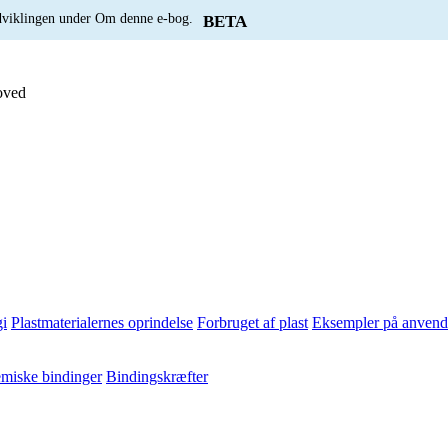
udviklingen under Om denne e-bog.
BETA
oved
i
Plastmaterialernes oprindelse
Forbruget af plast
Eksempler på anvende
miske bindinger
Bindingskræfter