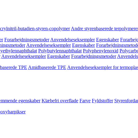
crylnitril-butadien-styren-copolymer
Andre styrenbaserede terpolymere
er
Forarbejdningsmetoder
Anvendelseseksempler
Egenskaber
Forarbej
ningsmetoder
Anvendelseseksempler
Egenskaber
Forarbejdningsmetod
yethylennaphthalat
Polybutylennaphthalat
Polyphenylenoxid
Polycarb
r
Anvendelseseksempler
Egenskaber
Forarbejdningsmetoder
Anvendels
rbaserede TPE
Amidbaserede TPE
Anvendelseseksempler for termoplas
mmende egenskaber
Klæbefri overflade
Farve
Fyldstoffer
Styrenford
poxyharpikser