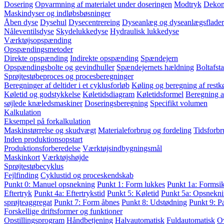
Dosering
Opvarmning af materialet under doseringen
Modtryk
Dekom
Maskindyser og indløbsbøsninger
Åben dyse
Dysehul
Dysecentrereing
Dyseanlæg og dyseanlægsflader
Nåleventilsdyse
Skydelukkedyse
Hydraulisk lukkedyse
Værktøjsopspænding
Opspændingsmetoder
Direkte opspænding
Indirekte opspænding
Spændejern
Opspændingsbolte og gevindhuller
Spændejernets hældning
Boltafst
Sprøjtestøbeproces og procesberegninger
Beregninger af deltider i et cyklusforløb
Køling og beregning af restkø
Køletid og godstykkelse
Køletidsdiagram
Køletidsformel
Beregning a
søjlede knæledsmaskiner
Doseringsberegning
Specifikt volumen
Kalkulation
Eksempel på forkalkulation
Maskinstørrelse og skudvægt
Materialeforbrug og fordeling
Tidsforbr
Inden produktionsopstart
Produktionsforberedelse
Værktøjsindbygningsmål
Maskinkort
Værktøjshøjde
Sprøjtestøbecyklus
Fejlfinding
Cyklustid og proceskendskab
Punkt 0: Manuel opsnekning
Punkt 1: Form lukkes
Punkt 1a: Formsi
Eftertryk
Punkt 4a: Eftertrykstid
Punkt 5: Køletid
Punkt 5a: Opsnekni
sprøjteaggregat
Punkt 7: Form åbnes
Punkt 8: Udstødning
Punkt 9: P
Forskellige driftsformer og funktioner
Opstillingsprogram
Håndbetjening
Halvautomatisk
Fuldautomatisk
O