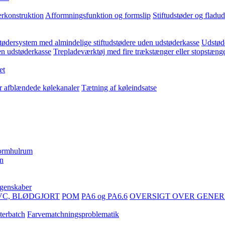
erkonstruktion
Afformningsfunktion og formslip
Stiftudstøder og fladu
ødersystem med almindelige stiftudstødere uden udstøderkasse
Udstøde
en udstøderkasse
Trepladeværktøj med fire trækstænger eller stopstæng
et
er afblændede kølekanaler
Tætning af køleindsatse
formhulrum
en
egenskaber
VC, BLØDGJORT
POM
PA6 og PA6.6
OVERSIGT OVER GENER
terbatch
Farvematchningsproblematik