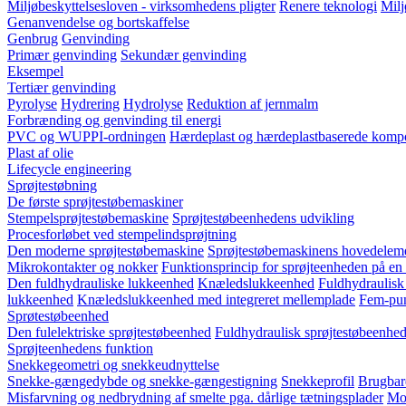
Miljøbeskyttelsesloven - virksomhedens pligter
Renere teknologi
Milj
Genanvendelse og bortskaffelse
Genbrug
Genvinding
Primær genvinding
Sekundær genvinding
Eksempel
Tertiær genvinding
Pyrolyse
Hydrering
Hydrolyse
Reduktion af jernmalm
Forbrænding og genvinding til energi
PVC og WUPPI-ordningen
Hærdeplast og hærdeplastbaserede kompo
Plast af olie
Lifecycle engineering
Sprøjtestøbning
De første sprøjtestøbemaskiner
Stempelsprøjtestøbemaskine
Sprøjtestøbeenhedens udvikling
Procesforløbet ved stempelindsprøjtning
Den moderne sprøjtestøbemaskine
Sprøjtestøbemaskinens hovedelem
Mikrokontakter og nokker
Funktionsprincip for sprøjteenheden på en
Den fuldhydrauliske lukkeenhed
Knæledslukkeenhed
Fuldhydraulisk
lukkeenhed
Knæledslukkeenhed med integreret mellemplade
Fem-pun
Sprøtestøbeenhed
Den fulelektriske sprøjtestøbeenhed
Fuldhydraulisk sprøjtestøbeenhed
Sprøjteenhedens funktion
Snekkegeometri og snekkeudnyttelse
Snekke-gængedybde og snekke-gængestigning
Snekkeprofil
Brugbar
Misfarvning og nedbrydning af smelte pga. dårlige tætningsplader
Mod