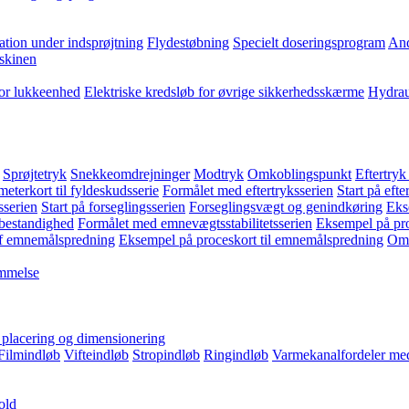
ation under indsprøjtning
Flydestøbning
Specielt doseringsprogram
And
skinen
for lukkeenhed
Elektriske kredsløb for øvrige sikkerhedsskærme
Hydrau
Sprøjtetryk
Snekkeomdrejninger
Modtryk
Omkoblingspunkt
Eftertryk
eterkort til fyldeskudsserie
Formålet med eftertryksserien
Start på efte
sserien
Start på forseglingsserien
Forseglingsvægt og genindkøring
Eks
bestandighed
Formålet med emnevægtsstabilitetsserien
Eksempel på pro
f emnemålspredning
Eksempel på proceskort til emnemålspredning
Omk
emmelse
, placering og dimensionering
Filmindløb
Vifteindløb
Stropindløb
Ringindløb
Varmekanalfordeler med
old