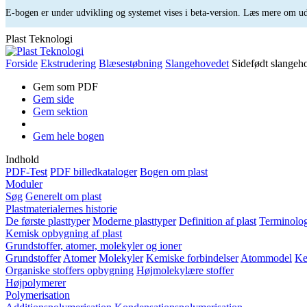
E-bogen er under udvikling og systemet vises i beta-version. Læs mere om 
Plast Teknologi
Forside
Ekstrudering
Blæsestøbning
Slangehovedet
Sidefødt slangeh
Gem som PDF
Gem side
Gem sektion
Gem hele bogen
Indhold
PDF-Test
PDF billedkataloger
Bogen om plast
Moduler
Søg
Generelt om plast
Plastmaterialernes historie
De første plasttyper
Moderne plasttyper
Definition af plast
Terminolog
Kemisk opbygning af plast
Grundstoffer, atomer, molekyler og ioner
Grundstoffer
Atomer
Molekyler
Kemiske forbindelser
Atommodel
Ke
Organiske stoffers opbygning
Højmolekylære stoffer
Højpolymerer
Polymerisation