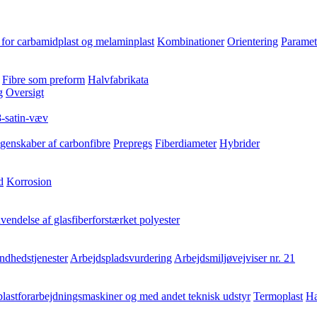
for carbamidplast og melaminplast
Kombinationer
Orientering
Paramet
Fibre som preform
Halvfabrikata
g
Oversigt
8-satin-væv
genskaber af carbonfibre
Prepregs
Fiberdiameter
Hybrider
d
Korrosion
endelse af glasfiberforstærket polyester
ndhedstjenester
Arbejdspladsvurdering
Arbejdsmiljøvejviser nr. 21
lastforarbejdningsmaskiner og med andet teknisk udstyr
Termoplast
Hæ