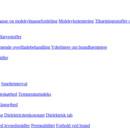
asse og molekylmassefordeling
Molekylorientering
Tilsætningsstoffer 
farvestoffer
ende overfladebehandling
Yderligere om brandhæmmere
dler
Smelteinterval
eskørhed
Temperaturindeks
lagsejhed
ng
Dielektricitetskonstant
Dielektrisk tab
med levnedsmidler
Permeabilitet
Forhold ved brand