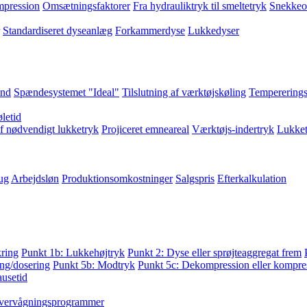
pression
Omsætningsfaktorer
Fra hydrauliktryk til smeltetryk
Snekkeo
Standardiseret dyseanlæg
Forkammerdyse
Lukkedyser
and
Spændesystemet "Ideal"
Tilslutning af værktøjskøling
Tempererings
letid
f nødvendigt lukketryk
Projiceret emneareal
Værktøjs-indertryk
Lukket
ug
Arbejdsløn
Produktionsomkostninger
Salgspris
Efterkalkulation
kring
Punkt 1b: Lukkehøjtryk
Punkt 2: Dyse eller sprøjteaggregat frem
ng/dosering
Punkt 5b: Modtryk
Punkt 5c: Dekompression eller kompres
ausetid
vervågningsprogrammer