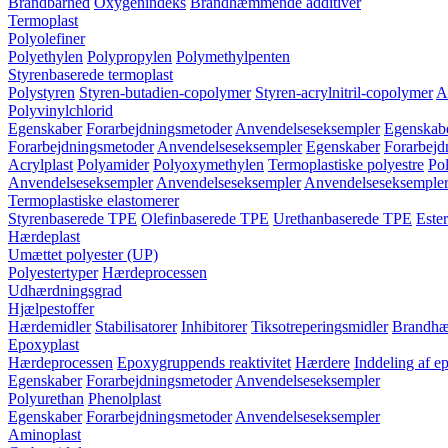
Brandbarhed
Oxygenindeks
Brandhæmmende additiver
Termoplast
Polyolefiner
Polyethylen
Polypropylen
Polymethylpenten
Styrenbaserede termoplast
Polystyren
Styren-butadien-copolymer
Styren-acrylnitril-copolymer
A
Polyvinylchlorid
Egenskaber
Forarbejdningsmetoder
Anvendelseseksempler
Egenskab
Forarbejdningsmetoder
Anvendelseseksempler
Egenskaber
Forarbejd
Acrylplast
Polyamider
Polyoxymethylen
Termoplastiske polyestre
Pol
Anvendelseseksempler
Anvendelseseksempler
Anvendelseseksemple
Termoplastiske elastomerer
Styrenbaserede TPE
Olefinbaserede TPE
Urethanbaserede TPE
Este
Hærdeplast
Umættet polyester (UP)
Polyestertyper
Hærdeprocessen
Udhærdningsgrad
Hjælpestoffer
Hærdemidler
Stabilisatorer
Inhibitorer
Tiksotreperingsmidler
Brandhæ
Epoxyplast
Hærdeprocessen
Epoxygruppends reaktivitet
Hærdere
Inddeling af e
Egenskaber
Forarbejdningsmetoder
Anvendelseseksempler
Polyurethan
Phenolplast
Egenskaber
Forarbejdningsmetoder
Anvendelseseksempler
Aminoplast