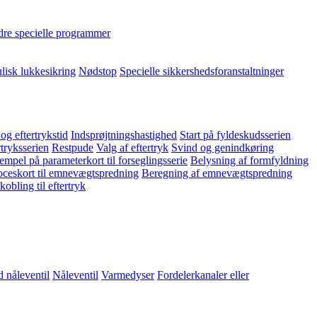
re specielle programmer
lisk lukkesikring
Nødstop
Specielle sikkershedsforanstaltninger
 og eftertrykstid
Indsprøjtningshastighed
Start på fyldeskudsserien
rtryksserien
Restpude
Valg af eftertryk
Svind og genindkøring
empel på parameterkort til forseglingsserie
Belysning af formfyldning
ceskort til emnevægtspredning
Beregning af emnevægtspredning
obling til eftertryk
 nåleventil
Nåleventil
Varmedyser
Fordelerkanaler eller