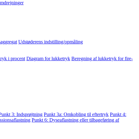
mdrejninger
aggregat
Udstøderens indstilling/opmåling
ryk i procent
Diagram for lukketryk
Beregning af lukketryk for fire-
Punkt 3: Indsprøjtning
Punkt 3a: Omkobling til eftertryk
Punkt 4:
sionsaflastning
Punkt 6: Dyseaflastning eller tilbageføring af