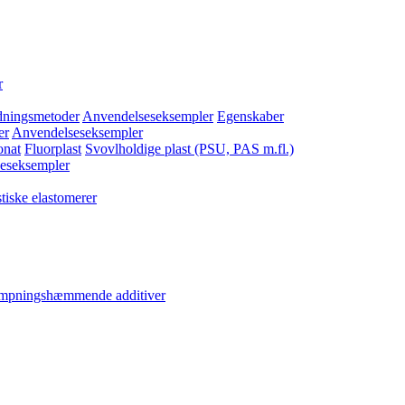
r
dningsmetoder
Anvendelseseksempler
Egenskaber
er
Anvendelseseksempler
onat
Fluorplast
Svovlholdige plast (PSU, PAS m.fl.)
eseksempler
tiske elastomerer
ampningshæmmende additiver