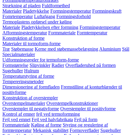
Formningstemperaturområdet
Strækning af pladen
Fuldformethed
Materialer
Pladetykkelse
Formningstemperatur
Formningskraft
Fomrtemperatur
Luftafgang
Formningsforhold
Termoplastens opførsel under køling
Materiale
Pladetykkelsen efter formning
Formningstemperatur
Afformningstemperatur
Formmateriale
Formtemperatur
Konstruktion af forme
Materialer til tormoform-forme
Træ
Støbemasse
Kerne med støbemassebelægning
Aluminium
Stål
Specialmaterialer
Udformningsregler for termoform-forme
Formstørrelse
Slipvinkler
Radier
Overfladeruhed på formen
Sugehuller
Hulrum
Temperaturstyring af forme
Tempereringsmetoder
Dimensionering af formfladen
Fremstilling af konturblænder til
positivforme
Konstruktion af overstempler
Overstempelmaterialer
Overstempelkonstruktioner
Overstempler til negativforme
Overstempler til positivforme
Kontrol af emner
fejl ved termoformning
Fejl ved emnet
Fejl ved halvfabrikata
Fejl på form
Formmateriale
Køling af forme
Styring og regulering af
formtemperatur
Mekanisk stabilitet
Formoverflader
Sugehuller