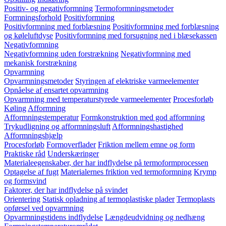
Positiv- og negativformning
Termoformningsmetoder
Formningsforhold
Positivformning
Positivformning med forblæsning
Positivformning med forblæsning
og køleluftdyse
Positivformning med forsugning ned i blæsekassen
Negativformning
Negativformning uden forstrækning
Negativformning med
mekanisk forstrækning
Opvarmning
Opvarmningsmetoder
Styringen af elektriske varmeelementer
Opnåelse af ensartet opvarmning
Opvarmning med temperaturstyrede varmeelementer
Procesforløb
Køling
Afformning
Afformningstemperatur
Formkonstruktion med god afformning
Trykudligning og afformningsluft
Afformningshastighed
Afformningshjælp
Procesforløb
Formoverflader
Friktion mellem emne og form
Praktiske råd
Underskæringer
Materialeegenskaber, der har indflydelse på termoformprocessen
Optagelse af fugt
Materialernes friktion ved termoformning
Krymp
og formsvind
Faktorer, der har indflydelse på svindet
Orientering
Statisk opladning af termoplastiske plader
Termoplasts
opførsel ved opvarmning
Opvarmningstidens indflydelse
Længdeudvidning og nedhæng