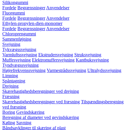
Silikongummi
Fordele
Begrænsninger
Anvendelser
Fluorgummi
Fordele
Begrænsninger
Anvendelser
Ethylen-propylen-dien-monomer
Fordele
Begrænsninger
Anvendelser
Chloroprengummi
Sammenføjning
Svejsning
Tykvægssvejsning
Varmluftssvejsning
Ekstrudersvejsning
Struksvejsning
Muffesvejsning
Elektromuffersvejsning
Kantbuksvejsning
Tyndvægssvejsning
Højrefrekvenssvejsning
Varmestrådssvejsning
Ultralydssvejsning
Limning
Spåntagning
Drejning
Skærehastighedsberegninger ved drejning
Fræsning
Skærehastighedsberegninger ved fræsning
Tilspændingsberegning
ved fræsning
Boring
Gevindskæring
Beregning af diameter ved gevindskæring
Køling
Savning
Båndsavklinger til skæring af plast