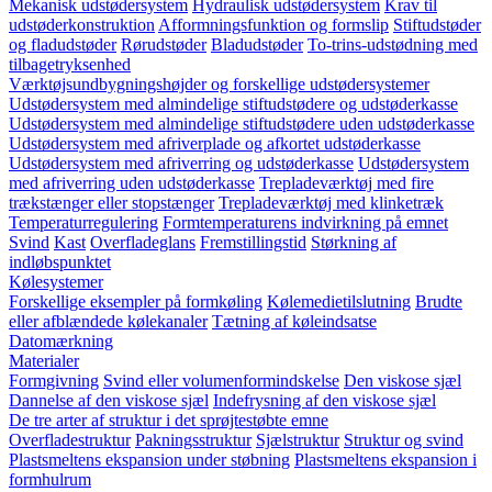
Mekanisk udstødersystem
Hydraulisk udstødersystem
Krav til
udstøderkonstruktion
Afformningsfunktion og formslip
Stiftudstøder
og fladudstøder
Rørudstøder
Bladudstøder
To-trins-udstødning med
tilbagetryksenhed
Værktøjsundbygningshøjder og forskellige udstødersystemer
Udstødersystem med almindelige stiftudstødere og udstøderkasse
Udstødersystem med almindelige stiftudstødere uden udstøderkasse
Udstødersystem med afriverplade og afkortet udstøderkasse
Udstødersystem med afriverring og udstøderkasse
Udstødersystem
med afriverring uden udstøderkasse
Trepladeværktøj med fire
trækstænger eller stopstænger
Trepladeværktøj med klinketræk
Temperaturregulering
Formtemperaturens indvirkning på emnet
Svind
Kast
Overfladeglans
Fremstillingstid
Størkning af
indløbspunktet
Kølesystemer
Forskellige eksempler på formkøling
Kølemedietilslutning
Brudte
eller afblændede kølekanaler
Tætning af køleindsatse
Datomærkning
Materialer
Formgivning
Svind eller volumenformindskelse
Den viskose sjæl
Dannelse af den viskose sjæl
Indefrysning af den viskose sjæl
De tre arter af struktur i det sprøjtestøbte emne
Overfladestruktur
Pakningsstruktur
Sjælstruktur
Struktur og svind
Plastsmeltens ekspansion under støbning
Plastsmeltens ekspansion i
formhulrum