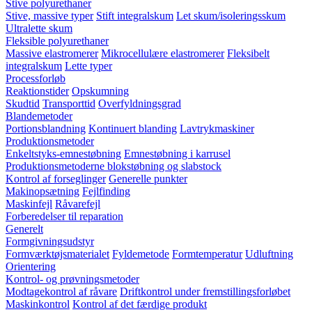
Stive polyurethaner
Stive, massive typer
Stift integralskum
Let skum/isoleringsskum
Ultralette skum
Fleksible polyurethaner
Massive elastromerer
Mikrocellulære elastromerer
Fleksibelt
integralskum
Lette typer
Processforløb
Reaktionstider
Opskumning
Skudtid
Transporttid
Overfyldningsgrad
Blandemetoder
Portionsblandning
Kontinuert blanding
Lavtrykmaskiner
Produktionsmetoder
Enkeltstyks-emnestøbning
Emnestøbning i karrusel
Produktionsmetoderne blokstøbning og slabstock
Kontrol af forseglinger
Generelle punkter
Makinopsætning
Fejlfinding
Maskinfejl
Råvarefejl
Forberedelser til reparation
Generelt
Formgivningsudstyr
Formværktøjsmaterialet
Fyldemetode
Formtemperatur
Udluftning
Orientering
Kontrol- og prøvningsmetoder
Modtagekontrol af råvare
Driftkontrol under fremstillingsforløbet
Maskinkontrol
Kontrol af det færdige produkt