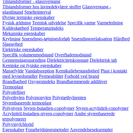
Tilstandsformer - glasovergang
Tilstandsformer hos lavmolekylære stoffer
Glasovergang -
glastilstand
Smelteinterval
Øvrige termiske egenskaber
Fysisk ældning
Termisk udvidelse
Specifik varme
Varmeledning
Kuldeskørhed
Temperaturindeks
Mekaniske egenskaber
Krybning
Spændings-tøjningsforløb
Spændingsrelaksation
Hårdhed
Slagsejhed
Elektriske egenskaber
Specifik volumenmodstand
Overflademodstand
Gennemslagsspænding
Dielektricitetskonstant
Dielektrisk tab
Kemiske og fysiske egenskaber
Massefylde
Vandabsorption
Kemikaliebestandighed
Plast i kontakt
med levnedsmidler
Permeabilitet
Forhold ved brand
Brandbarhed
Oxygenindeks
Brandhæmmende additiver
Termoplast
Polyolefiner
Polyethylen
Polypropylen
Polymethylpenten
Styrenbaserede termoplast
Polystyren
Styren-butadien-copolymer
Styren-acrylnitril-copolymer
Acrylnitril-butadien-styren-copolymer
Andre styrenbaserede
terpolymerer
Polyvinylchlorid
Egenskaber
Forarbejdningsmetoder
Anvendelseseksempler