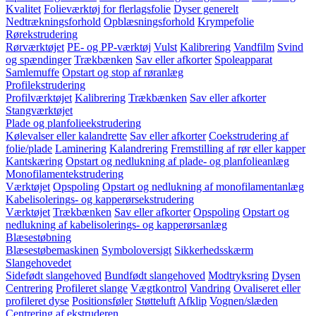
Kvalitet
Folieværktøj for flerlagsfolie
Dyser generelt
Nedtrækningsforhold
Opblæsningsforhold
Krympefolie
Rørekstrudering
Rørværktøjet
PE- og PP-værktøj
Vulst
Kalibrering
Vandfilm
Svind
og spændinger
Trækbænken
Sav eller afkorter
Spoleapparat
Samlemuffe
Opstart og stop af røranlæg
Profilekstrudering
Profilværktøjet
Kalibrering
Trækbænken
Sav eller afkorter
Stangværktøjet
Plade og planfolieekstrudering
Kølevalser eller kalandrette
Sav eller afkorter
Coekstrudering af
folie/plade
Laminering
Kalandrering
Fremstilling af rør eller kapper
Kantskæring
Opstart og nedlukning af plade- og planfolieanlæg
Monofilamentekstrudering
Værktøjet
Opspoling
Opstart og nedlukning af monofilamentanlæg
Kabelisolerings- og kapperørsekstrudering
Værktøjet
Trækbænken
Sav eller afkorter
Opspoling
Opstart og
nedlukning af kabelisolerings- og kapperørsanlæg
Blæsestøbning
Blæsestøbemaskinen
Symboloversigt
Sikkerhedsskærm
Slangehovedet
Sidefødt slangehoved
Bundfødt slangehoved
Modtryksring
Dysen
Centrering
Profileret slange
Vægtkontrol
Vandring
Ovaliseret eller
profileret dyse
Positionsføler
Støtteluft
Afklip
Vognen/slæden
Centrering af ekstruderen