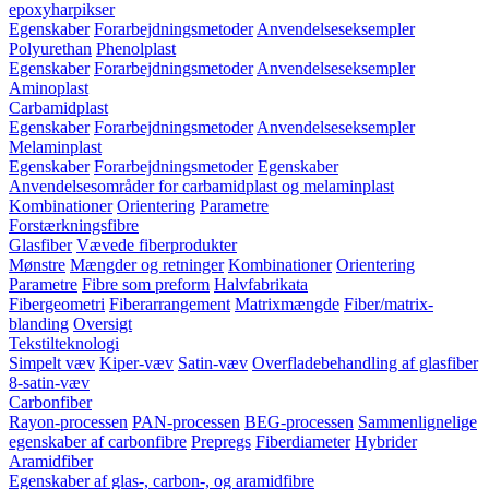
epoxyharpikser
Egenskaber
Forarbejdningsmetoder
Anvendelseseksempler
Polyurethan
Phenolplast
Egenskaber
Forarbejdningsmetoder
Anvendelseseksempler
Aminoplast
Carbamidplast
Egenskaber
Forarbejdningsmetoder
Anvendelseseksempler
Melaminplast
Egenskaber
Forarbejdningsmetoder
Egenskaber
Anvendelsesområder for carbamidplast og melaminplast
Kombinationer
Orientering
Parametre
Forstærkningsfibre
Glasfiber
Vævede fiberprodukter
Mønstre
Mængder og retninger
Kombinationer
Orientering
Parametre
Fibre som preform
Halvfabrikata
Fibergeometri
Fiberarrangement
Matrixmængde
Fiber/matrix-
blanding
Oversigt
Tekstilteknologi
Simpelt væv
Kiper-væv
Satin-væv
Overfladebehandling af glasfiber
8-satin-væv
Carbonfiber
Rayon-processen
PAN-processen
BEG-processen
Sammenlignelige
egenskaber af carbonfibre
Prepregs
Fiberdiameter
Hybrider
Aramidfiber
Egenskaber af glas-, carbon-, og aramidfibre