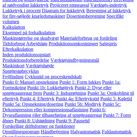
af nødvendigt lukketryk
Projiceret emneareal
Værktøjs-indertryk
Lukketryk i procent
Diagram for lukketryk
Beregning af lukketryk
for fire-søjlede knæledsmaskiner
Doseringsberegning
Specifikt
volumen
Kalkulation
Eksempel på forkalkulation
Maskinstørrelse og skudvægt
Materialeforbrug og fordeling
Tidsforbrug
Arbejdsløn
Produktionsomkostninger
Salgspris
Efterkalkulation
Inden produktionsopstart
Produktionsforberedelse
Værktøjsindbygningsmål
Maskinkort
Værktøjshøjde
Sprøjtestøbecyklus
Fejlfinding
Cyklustid og proceskendskab
Punkt 0: Manuel opsnekning
Punkt 1: Form lukkes
Punkt 1a:
Formsikring
Punkt 1b: Lukkehøjtryk
Punkt 2: Dyse eller
sprøjteaggregat frem
Punkt 3: Indsprøjtning
Punkt 3a: Omkobling til
eftertryk
Punkt 4: Eftertryk
Punkt 4a: Eftertrykstid
Punkt 5: Køletid
Punkt 5a: Opsnekning/dosering
Punkt 5b: Modtryk
Punkt 5c:
Dekompression eller kompressionsaflastning
Punkt 6:
Dyseaflastning eller tilbageføring af sprøjteaggregat
Punkt 7: Form
åbnes
Punkt 8: Udstødning
Punkt 9: Pausetid
Forskellige driftsformer og funktioner
Opstillingsprogram
Håndbetjening
Halvautomatisk
Fuldautomatisk