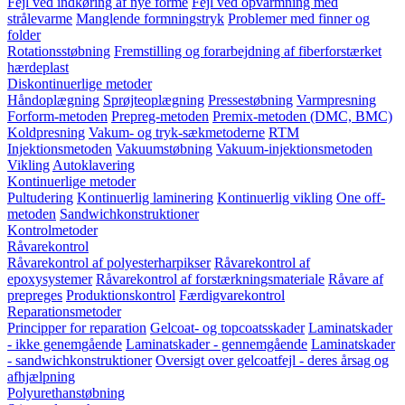
Fejl ved indkøring af nye forme
Fejl ved opvarmning med
strålevarme
Manglende formningstryk
Problemer med finner og
folder
Rotationsstøbning
Fremstilling og forarbejdning af fiberforstærket
hærdeplast
Diskontinuerlige metoder
Håndoplægning
Sprøjteoplægning
Pressestøbning
Varmpresning
Forform-metoden
Prepreg-metoden
Premix-metoden (DMC, BMC)
Koldpresning
Vakum- og tryk-sækmetoderne
RTM
Injektionsmetoden
Vakuumstøbning
Vakuum-injektionsmetoden
Vikling
Autoklavering
Kontinuerlige metoder
Pultudering
Kontinuerlig laminering
Kontinuerlig vikling
One off-
metoden
Sandwichkonstruktioner
Kontrolmetoder
Råvarekontrol
Råvarekontrol af polyesterharpikser
Råvarekontrol af
epoxysystemer
Råvarekontrol af forstærkningsmateriale
Råvare af
prepreges
Produktionskontrol
Færdigvarekontrol
Reparationsmetoder
Principper for reparation
Gelcoat- og topcoatsskader
Laminatskader
- ikke genemgående
Laminatskader - gennemgående
Laminatskader
- sandwichkonstruktioner
Oversigt over gelcoatfejl - deres årsag og
afhjælpning
Polyurethanstøbning