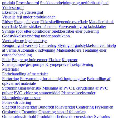
produkt
Proceskontrol
Snekkeomdrejninger og periferihastighed
Ydelesesgraf
Eksempel på ydelsesgraf
Visuelle fejl under produktionen
Ridser
Skæg på dysen
Fiskeskællignende overflade
Mat eller blank
overflade
Matte striåber på emnet
Farveændring og koksklatter
Synlige spor efter dornholder
Snekkestriber eller pulsering
Godstykkelsesændring under produktion
Værktøjer og hjælpeudstyr
Rengøring af værktøj
Centrering
Styring af godstykkelsen ved hjælp
af varme
Automatisk indvejning
Materialefølere
Treatning eller
coronabehandling
Folie
Bægre og hule emner
Flasker
Kapperør
Smeltepumpe/gearpumpe
Krympeprøve
Trækprøvning
Materialer
Forbehandling af materialet
Fortørring
Forvarmning for at undgå fugtoptagelse
Behandling af
opkværnet materiale
Strømningskarakteristik
Miksning af PVC
Ekstrudering af PVC
pulver
PVC, chlor og smøremiddel
Planetvalseekstruder
Ekstruderingsprocesser
Folieekstrudering
Sidefødt folieværktøj
Bundfødt folieværktøj
Centrering
Fryselinjen
Opskæring
Treatning
Opstart og stop af folieanlæg
Opblæsningsforhold
Produktionsbetingede egenskaber
Svejsning