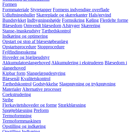
Formen
Formmateriale
Styretapper
Formens indvendige overflade
Udluftningshuller
Skæreplade og skærekanter
Hals/gevind
Bundstykket
Indbygningshøjde
Formsikring
Køling
Flerdelte forme
Blæsedorn
Omvendt blæsedorn
Afstryger
Skærering
Stanse-/maskeudstyr
Tæthedskontrol
Indkøring og optimering
Opstart og stop af blæsestøbeanlæg
Opstartsprocedure
Stopprocedure
Fejlfindingsskema
Hoveder og hjælpeudstyr
Akkumulatorslangehoved
Akkumulering i ekstruderen
Blæsedorn i
slangehoved
Kipbar form
Slangelængdestyring
Blæsenål
Kvalitetskontrol
Tæthedskontrol
Godstykkelse
Slagprøvning og trykprøvning
Materialer
Alternative processer
Coekstrudering
Stribe
Flerkavitetshoveder og forme
Strækblæsning
Sprøjteblæsning
Preform
Termoformning
Termoformmaskinen
Opstilling og indkøring
Opstilling
Indkøring