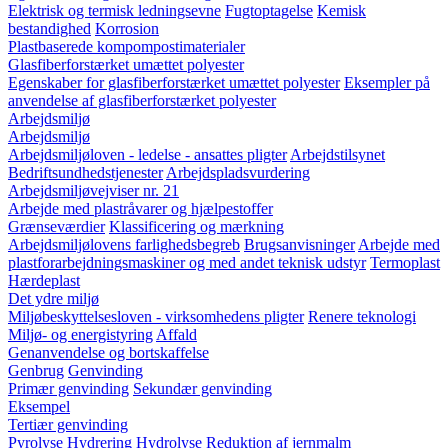
Elektrisk og termisk ledningsevne
Fugtoptagelse
Kemisk
bestandighed
Korrosion
Plastbaserede kompompostimaterialer
Glasfiberforstærket umættet polyester
Egenskaber for glasfiberforstærket umættet polyester
Eksempler på
anvendelse af glasfiberforstærket polyester
Arbejdsmiljø
Arbejdsmiljø
Arbejdsmiljøloven - ledelse - ansattes pligter
Arbejdstilsynet
Bedriftsundhedstjenester
Arbejdspladsvurdering
Arbejdsmiljøvejviser nr. 21
Arbejde med plastråvarer og hjælpestoffer
Grænseværdier
Klassificering og mærkning
Arbejdsmiljølovens farlighedsbegreb
Brugsanvisninger
Arbejde med
plastforarbejdningsmaskiner og med andet teknisk udstyr
Termoplast
Hærdeplast
Det ydre miljø
Miljøbeskyttelsesloven - virksomhedens pligter
Renere teknologi
Miljø- og energistyring
Affald
Genanvendelse og bortskaffelse
Genbrug
Genvinding
Primær genvinding
Sekundær genvinding
Eksempel
Tertiær genvinding
Pyrolyse
Hydrering
Hydrolyse
Reduktion af jernmalm