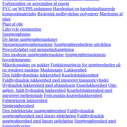
Forbrænding og genvinding til energi
PVC og WUPPI-ordningen
Hærdeplast og hærdeplastbaserede
kompositmaterialer
Biologisk nedbrydelige polymerer
Mærkning af
plast
Plast af olie
Lifecycle engineering
Sprøjtestøbning
De første sprøjtestøbemaskiner
Stempelsprøjtestøbemaskine
Sprøjtestøbeenhedens udvikling
Procesforløbet ved stempelindsprøjtning
Den moderne sprøjtestøbemaskine
Sprøjtestøbemaskinens
hovedelementer
Mikrokontakter og nokker
Funktionsprincip for sprøjteenheden på
en reguleret maskine
Maskinstativ
Lukkeenhed
Den fuldhydrauliske lukkeenhed
Knæledslukkeenhed
Fuldhydraulisk lukkeenhed med integreret transportcylinder
Hydraulisk lukkeenhed med afstandsarm
Etagelukkeenhed
Otte-
søjlers, fuldt hydraulisk lukkeenhed
Knæledslukkeenhed med
integreret mellemplade
Fem-punkts-knæledslukkeenhed
Fuldelektrisk lukkeenhed
Sprøtestøbeenhed
Den fulelektriske sprøjtestøbeenhed
Fuldhydraulisk
sprøjtestøbeenhed med lineær glideføring
Fuldhydraulisk
sprøjtestbeenhed med lineær søjleføring
Sprøjtestøbeenhed med
forplastificering