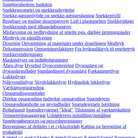
Sprøjteenhedens funktion
Snekkegeometri og snekkeudnyttelse
Snekke-gængedybde og snekke-gængestigning
Snekkeprofil
Brugbare og mulige doseringsveje
Luft i plastsmelten
Snekkeslitage
Snekkespids med tilbageløbsspærre
Misfarvning og nedbrydning af smelte pga. dårlige tætningsplader
Modtryk og plastificering
Dosering
Opvarmning af materialet under doseringen
Modtryk
Dekompression
Omsætningsfaktorer
Fra hydrauliktryk til smeltetryk
Snekkeomdrejninger
Maskindyser og indløbsbøsninger
Åben dyse
Dysehul
Dysecentrereing
Dyseanlæg og
dyseanlægsflader
Standardiseret dyseanlæg
Forkammerdyse
Lukkedyser
Nåleventilsdyse
Skydelukkedyse
Hydraulisk lukkedyse
Værktøjsopspænding
Opspændingsmetoder
Direkte opspænding
Indirekte opspænding
Spændejern
Opspændingsbolte og gevindhuller
Spændejernets hældning
Boltafstand
Spændesystemet "Ideal"
Tilslutning af værktøjskøling
Tempereringsaggregat
Udstøderens indstilling/opmåling
Sprøjtestøbeproces og procesberegninger
Beregninger af deltider i et cyklusforløb
Køling og beregning af
restkøletid
Køletid og godstykkelse
Køletidsdiagram
Køletidsformel
Beregning