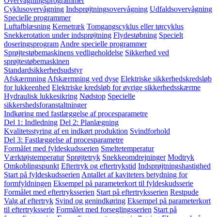
Overvågningsprogrammer
Cyklusovervågning
Indsprøjtningsovervågning
Udfaldsovervågning
Specielle programmer
Luftafblæsning
Kernetræk
Tomgangscyklus eller tørcyklus
Snekkerotation under indsprøjtning
Flydestøbning
Specielt
doseringsprogram
Andre specielle programmer
Sprøjtestøbemaskinens vedligeholdelse
Sikkerhed ved
sprøjtestøbemaskinen
Standardsikkerhedsudstyr
Afskærmning
Afskærmning ved dyse
Elektriske sikkerhedskredsløb
for lukkeenhed
Elektriske kredsløb for øvrige sikkerhedsskærme
Hydraulisk lukkesikring
Nødstop
Specielle
sikkershedsforanstaltninger
Indkøring med fastlæggelse af procesparametre
Del 1: Indledning
Del 2: Planlægning
Kvalitetsstyring af en indkørt produktion
Svindforhold
Del 3: Fastlæggelse af procesparametre
Formålet med fyldeskudsserien
Smeltetemperatur
Værktøjstemperatur
Sprøjtetryk
Snekkeomdrejninger
Modtryk
Omkoblingspunkt
Eftertryk og eftertrykstid
Indsprøjtningshastighed
Start på fyldeskudsserien
Antallet af kaviteters betydning for
formfyldningen
Eksempel på parameterkort til fyldeskudsserie
Formålet med eftertryksserien
Start på eftertryksserien
Restpude
Valg af eftertryk
Svind og genindkøring
Eksempel på parameterkort
til eftertryksserie
Formålet med forseglingsserien
Start på