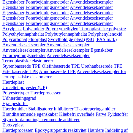
Egenskaber
Forarbejdningsmetoder
Anvendelseseksempler
Egenskaber
Forarbejdningsmetoder
Anvendelseseksempler
Egenskaber
Forarbejdningsmetoder
Anvendelseseksempler
Egenskaber
Forarbejdningsmetoder
Anvendelseseksempler
Egenskaber
Forarbejdningsmetoder
Anvendelseseksempler
Acrylplast
Polyamider
Polyoxymethylen
Termoplastiske polyestre
Polyethylennaphthalat
Polybutylennaphthalat
Polyphenylenoxid
Polycarbonat
Fluorplast
Svovlholdige plast (PSU, PAS m.fl.)
Anvendelseseksempler
Anvendelseseksempler
Anvendelseseksempler
Anvendelseseksempler
Egenskaber
Forarbejdningsmetoder
Anvendelseseksempler
Termoplastiske elastomerer
Styrenbaserede TPE
Olefinbaserede TPE
Urethanbaserede TPE
Esterbaserede TPE
Amidbaserede TPE
Anvendelseseksempler for
termoplastiske elastomerer
Hærdeplast
Umættet polyester (UP)
Polyestertyper
Hærdeprocessen
Udhærdningsgrad
Hjælpestoffer
Hærdemidler
Stabilisatorer
Inhibitorer
Tiksotreperingsmidler
Brandhæmmende egenskaber
Klæbefri overflade
Farve
Fyldstoffer
Styrenfordampningshæmmende additiver
Epoxyplast
Hærdeprocessen
Epoxygruppends reaktivitet
Hærdere
Inddeling af