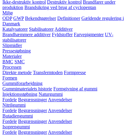
Ikke-destruktiv kontrol
Destruktiv kontrol
Brandfarer under
produktion
Brandsikring ved brug af cyclopentan
Miljø
ODP
GWP
Bekendtgørelser
Definitioner
Gældende regulering i
Danmark
Katalysatorer
Stabilisatorer
Additiver
Brandhæmmere additiver
Fyldstoffer
Farvepigmenter
UV-
stabilisatorer
Slipmidler
Pressestøbning
Materialer
BMC
SMC
Processen
Direkte metode
Transfermtoden
Formpresse
Formen
Gummiforarbejdning
Gummimaterialets historie
Formgivning af gummi
Injektionsstøbning
Naturgummi
Fordele
Begrænsninger
Anvendelser
Nitrilgummi
Fordele
Begrænsninger
Anvendelser
Butadiengummi
Fordele
Begrænsninger
Anvendelser
Isoprengummi
Fordele
Begrænsninger
Anvendelser