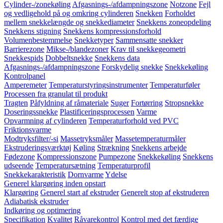
Cylinder-/zonekøling
Afgasnings-/afdampningszone
Notzone
Fejl
og vedligehold på og omkring cylinderen
Snekken
Forholdet
mellem snekkelængde og snekkediameter
Snekkens zoneopdeling
Snekkens stigning
Snekkens kompressionsforhold
Volumenbestemmelse
Snekketyper
Sammensatte snekker
Barrierezone
Mikse-/blandezoner
Krav til snekkegeometri
Snekkespids
Dobbeltsnekke
Snekkens data
Afgasnings-/afdampningszone
Forskydelig snekke
Snekkekøling
Kontrolpanel
Amperemeter
Temperaturstyringsinstrumenter
Temperaturføler
Processen fra granulat til produkt
Tragten
Påfyldning af råmateriale
Suger
Fortørring
Stropsnekke
Doseringssnekke
Plastificeringsprocessen
Varme
Opvarmning af cylinderen
Temperaturforhold ved PVC
Friktionsvarme
Modtryksfilter/-si
Massetryksmåler
Massetemperaturmåler
Ekstruderingsværktøj
Køling
Strækning
Snekkens arbejde
Fødezone
Kompressionszone
Pumpezone
Snekkekøling
Snekkens
udseende
Temperatursætning
Temperaturprofil
Snekkekarakteristik
Dornvarme
Ydelse
Generel klargøring inden opstart
Klargøring
Generel start af ekstruder
Generelt stop af ekstruderen
Adiabatisk ekstruder
Indkøring og optimering
Specifikation
Kvalitet
Råvarekontrol
Kontrol med det færdige