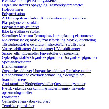
Kemiske bindinger
Bindingskræfter
Organiske stoffers opbygning
Højmolekylære stoffer
Højpolymerer
Polymerisation
Additionspolymerisation
Kondensationspolymerisation
Plastpolymerers struktur
Polymerers krystallinitet
Ikke-krystallinske stoffer
Sfærolitter
Mere om Termoplast, hærdeplast og elastomerer
Molekylmasse og molekylmassefordeling
Molekylorientering
Tilsætningsstoffer og andre hjælpestoffer
Stabilisatorer
Varmestabilisatorer
Antioxidanter
UV-stabilisatorer
Smøre- eller glidemidler
Farvestoffer og pigmenter
Opløselige stoffer
Organiske pigmenter
Uorganiske pigmenter
Specialfarvestoffer
Brandhæmmere
Organiske additiver
Uorganiske additiver
Reaktive midler
Brandhæmmende overfladebehandling
Yderligere om
brandhæmmere
Antistatmidler
Blødgøringsmidler
Opskumningsmidler
Fysisk virkende opskumningsmidler
Kemisk virkende
opskumningsmidler
Fyldstoffer
Generelle egenskaber ved plast
Termiske egenskaber