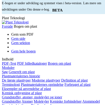
E-bogen er under udvikling og systemet vises i beta-version. Læs mere om
udviklingen under Om denne e-bog.
BETA
Plast Teknologi
Forside
Bogen om plast
Gem som PDF
Gem side
Gem sektion
Gem hele bogen
Indhold
PDF-Test
PDF billedkataloger
Bogen om plast
Moduler
Søg
Generelt om plast
Plastmaterialernes historie
De første plasttyper
Moderne plasttyper
Definition af plast
Terminologi
Plastmaterialernes oprindelse
Forbruget af plast
Eksempler på anvendelse af plast
Kemisk opbygning af plast
Grundstoffer, atomer, molekyler og ioner
Grundstoffer
Atomer
Molekyler
Kemiske forbindelser
Atommodel