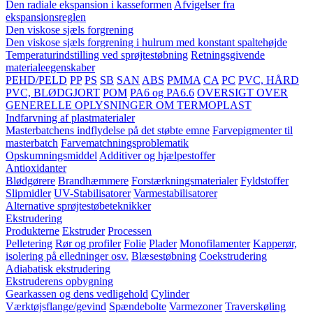
Den radiale ekspansion i kasseformen
Afvigelser fra
ekspansionsreglen
Den viskose sjæls forgrening
Den viskose sjæls forgrening i hulrum med konstant spaltehøjde
Temperaturindstilling ved sprøjtestøbning
Retningsgivende
materialeegenskaber
PEHD/PELD
PP
PS
SB
SAN
ABS
PMMA
CA
PC
PVC, HÅRD
PVC, BLØDGJORT
POM
PA6 og PA6.6
OVERSIGT OVER
GENERELLE OPLYSNINGER OM TERMOPLAST
Indfarvning af plastmaterialer
Masterbatchens indflydelse på det støbte emne
Farvepigmenter til
masterbatch
Farvematchningsproblematik
Opskumningsmiddel
Additiver og hjælpestoffer
Antioxidanter
Blødgørere
Brandhæmmere
Forstærkningsmaterialer
Fyldstoffer
Slipmidler
UV-Stabilisatorer
Varmestabilisatorer
Alternative sprøjtestøbeteknikker
Ekstrudering
Produkterne
Ekstruder
Processen
Pelletering
Rør og profiler
Folie
Plader
Monofilamenter
Kapperør,
isolering på elledninger osv.
Blæsestøbning
Coekstrudering
Adiabatisk ekstrudering
Ekstruderens opbygning
Gearkassen og dens vedligehold
Cylinder
Værktøjsflange/gevind
Spændebolte
Varmezoner
Traverskøling