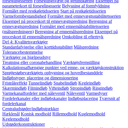
forseglingsserien
Forseglingsvægt og genindkøring
Eksempel på
parameterkort til forseglingsserie
Belysning af formfyldning
Formålet med restkøletidsserien
Start på restkøletidsserien
Varmeformbestandighed
Formålet med emnevægtsstabilitetsserien
Eksempel på proceskort til emnevægtspredning
Beregning af
emnevægtspredning
Formålet med emnemålstabilitetsserien
(målspredningen)
Beregning af emnemålspredning
Eksempel på
proceskort til emnemålspredning
Omkobling til eftertryk
Del 4: Kvalitetsværktøjer
Standardafvigelse eller korttidsstabilitet
Målspredning
Tolerancebestemmelse
Værktøjer og hjælpeudstyr
Treatning eller coronabehandling
Værktøjsfremstilling
Kalkulationsafhængige punkter ved emne- og værktøjskonstruktion
Sprøjtestøbeværktøjets opbygning og hovedbestanddele
Indløbstyper, placering og dimensionering
Fristråleeffekt
Tunnelindløb
Snabelindløb
Kegleindløb
Skærmindløb
Filmindløb
Vifteindløb
Stropindløb
Ringindløb
Varmekanalfordeler med nåleventil
Nåleventil
Varmedyser
Fordelerkanaler eller indløbskanaler
Indløbsplacering
Tværsnit af
fordelerkanal
Centraludstøder/indløbstrækker
Hæklenål
Konisk modhold
Rillemodhold
Kuglemodhold
Keglemodhold
Udstøderkonstruktioner