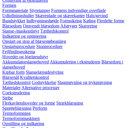
Centrering af ekstruderen
Formen
Formmateriale
Styretapper
Formens indvendige overflade
Udluftningshuller
Skæreplade og skærekanter
Hals/gevind
Bundstykket
Indbygningshøjde
Formsikring
Køling
Flerdelte forme
Blæsedorn
Omvendt blæsedorn
Afstryger
Skærering
Stanse-/maskeudstyr
Tæthedskontrol
Indkøring og optimering
Opstart og stop af blæsestøbeanlæg
Opstartsprocedure
Stopprocedure
Fejlfindingsskema
Hoveder og hjælpeudstyr
Akkumulatorslangehoved
Akkumulering i ekstruderen
Blæsedorn i
slangehoved
Kipbar form
Slangelængdestyring
Blæsenål
Kvalitetskontrol
Tæthedskontrol
Godstykkelse
Slagprøvning og trykprøvning
Materialer
Alternative processer
Coekstrudering
Stribe
Flerkavitetshoveder og forme
Strækblæsning
Sprøjteblæsning
Preform
Termoformning
Termoformmaskinen
Opstilling og indkøring