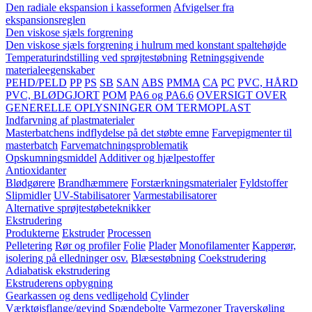
Den radiale ekspansion i kasseformen
Afvigelser fra
ekspansionsreglen
Den viskose sjæls forgrening
Den viskose sjæls forgrening i hulrum med konstant spaltehøjde
Temperaturindstilling ved sprøjtestøbning
Retningsgivende
materialeegenskaber
PEHD/PELD
PP
PS
SB
SAN
ABS
PMMA
CA
PC
PVC, HÅRD
PVC, BLØDGJORT
POM
PA6 og PA6.6
OVERSIGT OVER
GENERELLE OPLYSNINGER OM TERMOPLAST
Indfarvning af plastmaterialer
Masterbatchens indflydelse på det støbte emne
Farvepigmenter til
masterbatch
Farvematchningsproblematik
Opskumningsmiddel
Additiver og hjælpestoffer
Antioxidanter
Blødgørere
Brandhæmmere
Forstærkningsmaterialer
Fyldstoffer
Slipmidler
UV-Stabilisatorer
Varmestabilisatorer
Alternative sprøjtestøbeteknikker
Ekstrudering
Produkterne
Ekstruder
Processen
Pelletering
Rør og profiler
Folie
Plader
Monofilamenter
Kapperør,
isolering på elledninger osv.
Blæsestøbning
Coekstrudering
Adiabatisk ekstrudering
Ekstruderens opbygning
Gearkassen og dens vedligehold
Cylinder
Værktøjsflange/gevind
Spændebolte
Varmezoner
Traverskøling