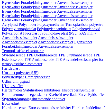
Egenskaber
Forarbejdningsmetoder
Anvendelseseksempler
Egenskaber
Forarbejdningsmetoder
Anvendelseseksempler
Egenskaber
Forarbejdningsmetoder
Anvendelseseksempler
Egenskaber
Forarbejdningsmetoder
Anvendelseseksempler
Egenskaber
Forarbejdningsmetoder
Anvendelseseksempler
Acrylplast
Polyamider
Polyoxymethylen
Termoplastiske polyestre
Polyethylennaphthalat
Polybutylennaphthalat
Polyphenylenoxid
Polycarbonat
Fluorplast
Svovlholdige plast (PSU, PAS m.fl.)
Anvendelseseksempler
Anvendelseseksempler
Anvendelseseksempler
Anvendelseseksempler
Egenskaber
Forarbejdningsmetoder
Anvendelseseksempler
Termoplastiske elastomerer
Styrenbaserede TPE
Olefinbaserede TPE
Urethanbaserede TPE
Esterbaserede TPE
Amidbaserede TPE
Anvendelseseksempler for
termoplastiske elastomerer
Hærdeplast
Umættet polyester (UP)
Polyestertyper
Hærdeprocessen
Udhærdningsgrad
Hjælpestoffer
Hærdemidler
Stabilisatorer
Inhibitorer
Tiksotreperingsmidler
Brandhæmmende egenskaber
Klæbefri overflade
Farve
Fyldstoffer
Styrenfordampningshæmmende additiver
Epoxyplast
Hærdeprocessen
Epoxygruppends reaktivitet
Hærdere
Inddeling af