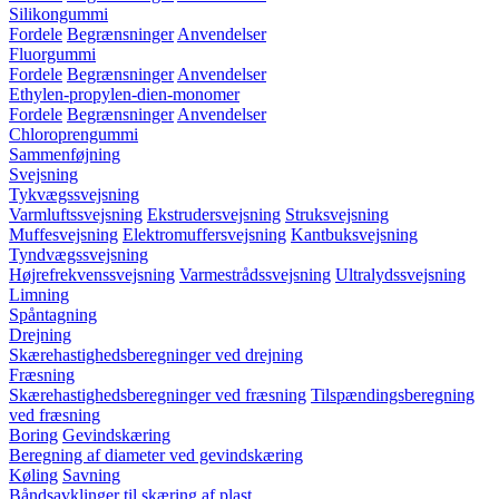
Silikongummi
Fordele
Begrænsninger
Anvendelser
Fluorgummi
Fordele
Begrænsninger
Anvendelser
Ethylen-propylen-dien-monomer
Fordele
Begrænsninger
Anvendelser
Chloroprengummi
Sammenføjning
Svejsning
Tykvægssvejsning
Varmluftssvejsning
Ekstrudersvejsning
Struksvejsning
Muffesvejsning
Elektromuffersvejsning
Kantbuksvejsning
Tyndvægssvejsning
Højrefrekvenssvejsning
Varmestrådssvejsning
Ultralydssvejsning
Limning
Spåntagning
Drejning
Skærehastighedsberegninger ved drejning
Fræsning
Skærehastighedsberegninger ved fræsning
Tilspændingsberegning
ved fræsning
Boring
Gevindskæring
Beregning af diameter ved gevindskæring
Køling
Savning
Båndsavklinger til skæring af plast