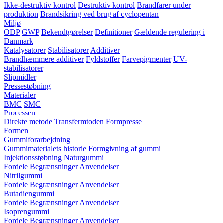
Ikke-destruktiv kontrol
Destruktiv kontrol
Brandfarer under
produktion
Brandsikring ved brug af cyclopentan
Miljø
ODP
GWP
Bekendtgørelser
Definitioner
Gældende regulering i
Danmark
Katalysatorer
Stabilisatorer
Additiver
Brandhæmmere additiver
Fyldstoffer
Farvepigmenter
UV-
stabilisatorer
Slipmidler
Pressestøbning
Materialer
BMC
SMC
Processen
Direkte metode
Transfermtoden
Formpresse
Formen
Gummiforarbejdning
Gummimaterialets historie
Formgivning af gummi
Injektionsstøbning
Naturgummi
Fordele
Begrænsninger
Anvendelser
Nitrilgummi
Fordele
Begrænsninger
Anvendelser
Butadiengummi
Fordele
Begrænsninger
Anvendelser
Isoprengummi
Fordele
Begrænsninger
Anvendelser