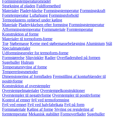
Formningstemperaturområdet
Strækning af pladen
Fuldformethed
Materialer
Pladetykkelse
Formningstemperatur
Formningskraft
Fomrtemperatur
Luftafgang
Formningsforhold
Termoplastens opførsel under køling
Materiale
Pladetykkelsen efter formning
Formningstemperatur
Afformningstemperatur
Formmateriale
Formtemperatur
Konstruktion af forme
Materialer til tormoform-forme
Træ
Støbemasse
Kerne med støbemassebelægning
Aluminium
Stål
Specialmaterialer
Udformningsregler for termoform-forme
Formstørrelse
Slipvinkler
Radier
Overfladeruhed på formen
Sugehuller
Hulrum
Temperaturstyring af forme
Tempereringsmetoder
Dimensionering af formfladen
Fremstilling af konturblænder til
positivforme
Konstruktion af overstempler
Overstempelmaterialer
Overstempelkonstruktioner
Overstempler til negativforme
Overstempler til positivforme
Kontrol af emner
fejl ved termoformning
Fejl ved emnet
Fejl ved halvfabrikata
Fejl på form
Formmateriale
Køling af forme
Styring og regulering af
formtemperatur
Mekanisk stabilitet
Formoverflader
Sugehuller