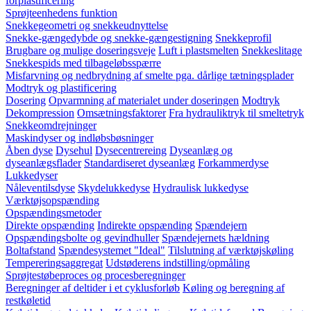
forplastificering
Sprøjteenhedens funktion
Snekkegeometri og snekkeudnyttelse
Snekke-gængedybde og snekke-gængestigning
Snekkeprofil
Brugbare og mulige doseringsveje
Luft i plastsmelten
Snekkeslitage
Snekkespids med tilbageløbsspærre
Misfarvning og nedbrydning af smelte pga. dårlige tætningsplader
Modtryk og plastificering
Dosering
Opvarmning af materialet under doseringen
Modtryk
Dekompression
Omsætningsfaktorer
Fra hydrauliktryk til smeltetryk
Snekkeomdrejninger
Maskindyser og indløbsbøsninger
Åben dyse
Dysehul
Dysecentrereing
Dyseanlæg og
dyseanlægsflader
Standardiseret dyseanlæg
Forkammerdyse
Lukkedyser
Nåleventilsdyse
Skydelukkedyse
Hydraulisk lukkedyse
Værktøjsopspænding
Opspændingsmetoder
Direkte opspænding
Indirekte opspænding
Spændejern
Opspændingsbolte og gevindhuller
Spændejernets hældning
Boltafstand
Spændesystemet "Ideal"
Tilslutning af værktøjskøling
Tempereringsaggregat
Udstøderens indstilling/opmåling
Sprøjtestøbeproces og procesberegninger
Beregninger af deltider i et cyklusforløb
Køling og beregning af
restkøletid