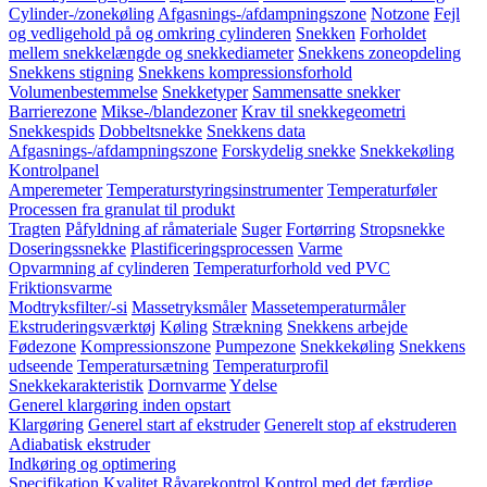
Cylinder-/zonekøling
Afgasnings-/afdampningszone
Notzone
Fejl
og vedligehold på og omkring cylinderen
Snekken
Forholdet
mellem snekkelængde og snekkediameter
Snekkens zoneopdeling
Snekkens stigning
Snekkens kompressionsforhold
Volumenbestemmelse
Snekketyper
Sammensatte snekker
Barrierezone
Mikse-/blandezoner
Krav til snekkegeometri
Snekkespids
Dobbeltsnekke
Snekkens data
Afgasnings-/afdampningszone
Forskydelig snekke
Snekkekøling
Kontrolpanel
Amperemeter
Temperaturstyringsinstrumenter
Temperaturføler
Processen fra granulat til produkt
Tragten
Påfyldning af råmateriale
Suger
Fortørring
Stropsnekke
Doseringssnekke
Plastificeringsprocessen
Varme
Opvarmning af cylinderen
Temperaturforhold ved PVC
Friktionsvarme
Modtryksfilter/-si
Massetryksmåler
Massetemperaturmåler
Ekstruderingsværktøj
Køling
Strækning
Snekkens arbejde
Fødezone
Kompressionszone
Pumpezone
Snekkekøling
Snekkens
udseende
Temperatursætning
Temperaturprofil
Snekkekarakteristik
Dornvarme
Ydelse
Generel klargøring inden opstart
Klargøring
Generel start af ekstruder
Generelt stop af ekstruderen
Adiabatisk ekstruder
Indkøring og optimering
Specifikation
Kvalitet
Råvarekontrol
Kontrol med det færdige