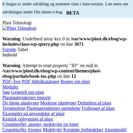
E-bogen er under udvikling og systemet vises i beta-version. Læs mere om
udviklingen under Om denne e-bog.
BETA
Plast Teknologi
Warning
: Undefined array key 0 in
/var/www/plast.dk/ebog/wp-
includes/class-wp-query.php
on line
3671
Forside
Tabel
Indhold
Warning
: Attempt to read property "ID" on null in
/var/www/plast.dk/ebog/wp-content/themes/plast-
ebog/partials/book-toc.php
on line
12
PDF-Test
PDF billedkataloger
Bogen om plast
Moduler
Søg
Generelt om plast
Plastmaterialernes historie
De første plasttyper
Moderne plasttyper
Definition af plast
Terminologi
Plastmaterialernes oprindelse
Forbruget af plast
Eksempler på anvendelse af plast
Kemisk opbygning af plast
Grundstoffer, atomer, molekyler og ioner
Grundstoffer
Atomer
Molekyler
Kemiske forbindelser
Atommodel