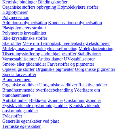
Kemiske bindinger
Bindingskræfter
Organiske stoffers opbygning
Højmolekylære stoffer
Højpolymerer
Polymerisation
Additionspolymerisation
Kondensationspolymerisation
Plastpolymerers struktur
Polymerers krystallinitet
Ikke-krystallinske stoffer
Sfærolitter
Mere om Termoplast, hærdeplast og elastomerer
Molekylmasse og molekylmassefordeling
Molekylorientering
Tilsætningsstoffer og andre hjælpestoffer
Stabilisatorer
Varmestabilisatorer
Antioxidanter
UV-stabilisatorer
Smøre- eller glidemidler
Farvestoffer og pigmenter
Opløselige stoffer
Organiske pigmenter
Uorganiske pigmenter
Specialfarvestoffer
Brandhæmmere
Organiske additiver
Uorganiske additiver
Reaktive midler
Brandhæmmende overfladebehandling
Yderligere om
brandhæmmere
Antistatmidler
Blødgøringsmidler
Opskumningsmidler
Fysisk virkende opskumningsmidler
Kemisk virkende
opskumningsmidler
Fyldstoffer
Generelle egenskaber ved plast
Termiske egenskaber