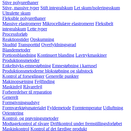
Stive polyurethaner
Stive, massive typer
Stift integralskum
Let skum/isoleringsskum
Ultralette skum
Fleksible polyurethaner
Massive elastromerer
Mikrocellulære elastromerer
Fleksibelt
integralskum
Lette typer
Processforløb
Reaktionstider
Opskumning
Skudtid
Transporttid
Overfyldningsgrad
Blandemetoder
Portionsblandning
Kontinuert blanding
Lavtrykmaskiner
Produktionsmetoder
Enkeltstyks-emnestøbning
Emnestøbning i karrusel
Produktionsmetoderne blokstøbning og slabstock
Kontrol af forseglinger
Generelle punkter
Makinopsætning
Fejlfinding
Maskinfejl
Råvarefejl
Forberedelser til reparation
Generelt
Formgivningsudstyr
Formværktøjsmaterialet
Fyldemetode
Formtemperatur
Udluftning
Orientering
Kontrol- og prøvningsmetoder
Modtagekontrol af råvare
Driftkontrol under fremstillingsforløbet
Maskinkontrol
Kontrol af det færdige produkt