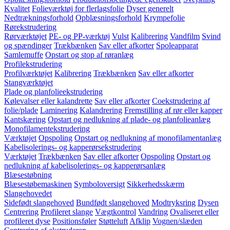
Kvalitet
Folieværktøj for flerlagsfolie
Dyser generelt
Nedtrækningsforhold
Opblæsningsforhold
Krympefolie
Rørekstrudering
Rørværktøjet
PE- og PP-værktøj
Vulst
Kalibrering
Vandfilm
Svind
og spændinger
Trækbænken
Sav eller afkorter
Spoleapparat
Samlemuffe
Opstart og stop af røranlæg
Profilekstrudering
Profilværktøjet
Kalibrering
Trækbænken
Sav eller afkorter
Stangværktøjet
Plade og planfolieekstrudering
Kølevalser eller kalandrette
Sav eller afkorter
Coekstrudering af
folie/plade
Laminering
Kalandrering
Fremstilling af rør eller kapper
Kantskæring
Opstart og nedlukning af plade- og planfolieanlæg
Monofilamentekstrudering
Værktøjet
Opspoling
Opstart og nedlukning af monofilamentanlæg
Kabelisolerings- og kapperørsekstrudering
Værktøjet
Trækbænken
Sav eller afkorter
Opspoling
Opstart og
nedlukning af kabelisolerings- og kapperørsanlæg
Blæsestøbning
Blæsestøbemaskinen
Symboloversigt
Sikkerhedsskærm
Slangehovedet
Sidefødt slangehoved
Bundfødt slangehoved
Modtryksring
Dysen
Centrering
Profileret slange
Vægtkontrol
Vandring
Ovaliseret eller
profileret dyse
Positionsføler
Støtteluft
Afklip
Vognen/slæden