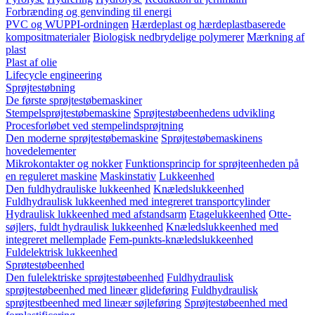
Forbrænding og genvinding til energi
PVC og WUPPI-ordningen
Hærdeplast og hærdeplastbaserede
kompositmaterialer
Biologisk nedbrydelige polymerer
Mærkning af
plast
Plast af olie
Lifecycle engineering
Sprøjtestøbning
De første sprøjtestøbemaskiner
Stempelsprøjtestøbemaskine
Sprøjtestøbeenhedens udvikling
Procesforløbet ved stempelindsprøjtning
Den moderne sprøjtestøbemaskine
Sprøjtestøbemaskinens
hovedelementer
Mikrokontakter og nokker
Funktionsprincip for sprøjteenheden på
en reguleret maskine
Maskinstativ
Lukkeenhed
Den fuldhydrauliske lukkeenhed
Knæledslukkeenhed
Fuldhydraulisk lukkeenhed med integreret transportcylinder
Hydraulisk lukkeenhed med afstandsarm
Etagelukkeenhed
Otte-
søjlers, fuldt hydraulisk lukkeenhed
Knæledslukkeenhed med
integreret mellemplade
Fem-punkts-knæledslukkeenhed
Fuldelektrisk lukkeenhed
Sprøtestøbeenhed
Den fulelektriske sprøjtestøbeenhed
Fuldhydraulisk
sprøjtestøbeenhed med lineær glideføring
Fuldhydraulisk
sprøjtestbeenhed med lineær søjleføring
Sprøjtestøbeenhed med