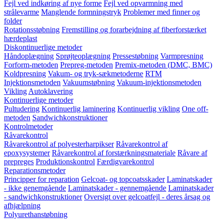
Fejl ved indkøring af nye forme
Fejl ved opvarmning med
strålevarme
Manglende formningstryk
Problemer med finner og
folder
Rotationsstøbning
Fremstilling og forarbejdning af fiberforstærket
hærdeplast
Diskontinuerlige metoder
Håndoplægning
Sprøjteoplægning
Pressestøbning
Varmpresning
Forform-metoden
Prepreg-metoden
Premix-metoden (DMC, BMC)
Koldpresning
Vakum- og tryk-sækmetoderne
RTM
Injektionsmetoden
Vakuumstøbning
Vakuum-injektionsmetoden
Vikling
Autoklavering
Kontinuerlige metoder
Pultudering
Kontinuerlig laminering
Kontinuerlig vikling
One off-
metoden
Sandwichkonstruktioner
Kontrolmetoder
Råvarekontrol
Råvarekontrol af polyesterharpikser
Råvarekontrol af
epoxysystemer
Råvarekontrol af forstærkningsmateriale
Råvare af
prepreges
Produktionskontrol
Færdigvarekontrol
Reparationsmetoder
Principper for reparation
Gelcoat- og topcoatsskader
Laminatskader
- ikke genemgående
Laminatskader - gennemgående
Laminatskader
- sandwichkonstruktioner
Oversigt over gelcoatfejl - deres årsag og
afhjælpning
Polyurethanstøbning