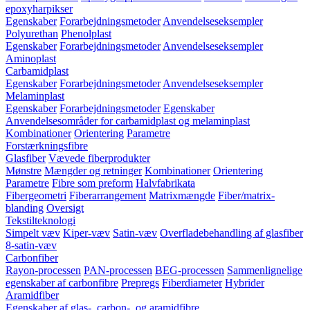
epoxyharpikser
Egenskaber
Forarbejdningsmetoder
Anvendelseseksempler
Polyurethan
Phenolplast
Egenskaber
Forarbejdningsmetoder
Anvendelseseksempler
Aminoplast
Carbamidplast
Egenskaber
Forarbejdningsmetoder
Anvendelseseksempler
Melaminplast
Egenskaber
Forarbejdningsmetoder
Egenskaber
Anvendelsesområder for carbamidplast og melaminplast
Kombinationer
Orientering
Parametre
Forstærkningsfibre
Glasfiber
Vævede fiberprodukter
Mønstre
Mængder og retninger
Kombinationer
Orientering
Parametre
Fibre som preform
Halvfabrikata
Fibergeometri
Fiberarrangement
Matrixmængde
Fiber/matrix-
blanding
Oversigt
Tekstilteknologi
Simpelt væv
Kiper-væv
Satin-væv
Overfladebehandling af glasfiber
8-satin-væv
Carbonfiber
Rayon-processen
PAN-processen
BEG-processen
Sammenlignelige
egenskaber af carbonfibre
Prepregs
Fiberdiameter
Hybrider
Aramidfiber
Egenskaber af glas-, carbon-, og aramidfibre