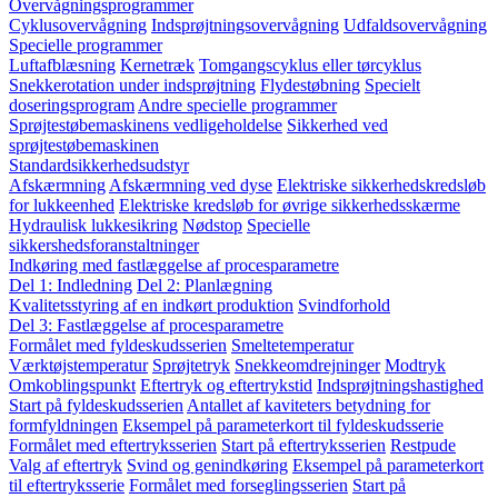
Overvågningsprogrammer
Cyklusovervågning
Indsprøjtningsovervågning
Udfaldsovervågning
Specielle programmer
Luftafblæsning
Kernetræk
Tomgangscyklus eller tørcyklus
Snekkerotation under indsprøjtning
Flydestøbning
Specielt
doseringsprogram
Andre specielle programmer
Sprøjtestøbemaskinens vedligeholdelse
Sikkerhed ved
sprøjtestøbemaskinen
Standardsikkerhedsudstyr
Afskærmning
Afskærmning ved dyse
Elektriske sikkerhedskredsløb
for lukkeenhed
Elektriske kredsløb for øvrige sikkerhedsskærme
Hydraulisk lukkesikring
Nødstop
Specielle
sikkershedsforanstaltninger
Indkøring med fastlæggelse af procesparametre
Del 1: Indledning
Del 2: Planlægning
Kvalitetsstyring af en indkørt produktion
Svindforhold
Del 3: Fastlæggelse af procesparametre
Formålet med fyldeskudsserien
Smeltetemperatur
Værktøjstemperatur
Sprøjtetryk
Snekkeomdrejninger
Modtryk
Omkoblingspunkt
Eftertryk og eftertrykstid
Indsprøjtningshastighed
Start på fyldeskudsserien
Antallet af kaviteters betydning for
formfyldningen
Eksempel på parameterkort til fyldeskudsserie
Formålet med eftertryksserien
Start på eftertryksserien
Restpude
Valg af eftertryk
Svind og genindkøring
Eksempel på parameterkort
til eftertryksserie
Formålet med forseglingsserien
Start på