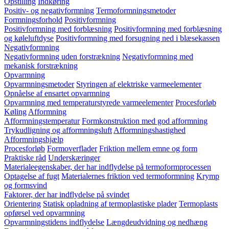
Opstilling
Indkøring
Positiv- og negativformning
Termoformningsmetoder
Formningsforhold
Positivformning
Positivformning med forblæsning
Positivformning med forblæsning
og køleluftdyse
Positivformning med forsugning ned i blæsekassen
Negativformning
Negativformning uden forstrækning
Negativformning med
mekanisk forstrækning
Opvarmning
Opvarmningsmetoder
Styringen af elektriske varmeelementer
Opnåelse af ensartet opvarmning
Opvarmning med temperaturstyrede varmeelementer
Procesforløb
Køling
Afformning
Afformningstemperatur
Formkonstruktion med god afformning
Trykudligning og afformningsluft
Afformningshastighed
Afformningshjælp
Procesforløb
Formoverflader
Friktion mellem emne og form
Praktiske råd
Underskæringer
Materialeegenskaber, der har indflydelse på termoformprocessen
Optagelse af fugt
Materialernes friktion ved termoformning
Krymp
og formsvind
Faktorer, der har indflydelse på svindet
Orientering
Statisk opladning af termoplastiske plader
Termoplasts
opførsel ved opvarmning
Opvarmningstidens indflydelse
Længdeudvidning og nedhæng