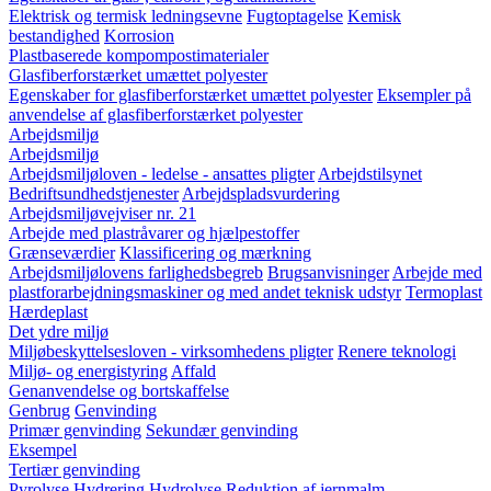
Elektrisk og termisk ledningsevne
Fugtoptagelse
Kemisk
bestandighed
Korrosion
Plastbaserede kompompostimaterialer
Glasfiberforstærket umættet polyester
Egenskaber for glasfiberforstærket umættet polyester
Eksempler på
anvendelse af glasfiberforstærket polyester
Arbejdsmiljø
Arbejdsmiljø
Arbejdsmiljøloven - ledelse - ansattes pligter
Arbejdstilsynet
Bedriftsundhedstjenester
Arbejdspladsvurdering
Arbejdsmiljøvejviser nr. 21
Arbejde med plastråvarer og hjælpestoffer
Grænseværdier
Klassificering og mærkning
Arbejdsmiljølovens farlighedsbegreb
Brugsanvisninger
Arbejde med
plastforarbejdningsmaskiner og med andet teknisk udstyr
Termoplast
Hærdeplast
Det ydre miljø
Miljøbeskyttelsesloven - virksomhedens pligter
Renere teknologi
Miljø- og energistyring
Affald
Genanvendelse og bortskaffelse
Genbrug
Genvinding
Primær genvinding
Sekundær genvinding
Eksempel
Tertiær genvinding
Pyrolyse
Hydrering
Hydrolyse
Reduktion af jernmalm