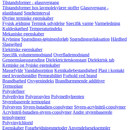
Tilstandsformer - glasovergang
Tilstandsformer hos lavmolekylære stoffer
Glasovergang -
glastilstand
Smelteinterval
Øvrige termiske egenskaber
Fysisk ældning
Termisk udvidelse
Specifik varme
Varmeledning
Kuldeskørhed
Temperaturindeks
Mekaniske egenskaber
Krybning
Spændings-tøjningsforløb
Spændingsrelaksation
Hårdhed
Slagsejhed
Elektriske egenskaber
Specifik volumenmodstand
Overflademodstand
Gennemslagsspænding
Dielektricitetskonstant
Dielektrisk tab
Kemiske og fysiske egenskaber
Massefylde
Vandabsorption
Kemikaliebestandighed
Plast i kontakt
med levnedsmidler
Permeabilitet
Forhold ved brand
Brandbarhed
Oxygenindeks
Brandhæmmende additiver
Termoplast
Polyolefiner
Polyethylen
Polypropylen
Polymethylpenten
Styrenbaserede termoplast
Polystyren
Styren-butadien-copolymer
Styren-acrylnitril-copolymer
Acrylnitril-butadien-styren-copolymer
Andre styrenbaserede
terpolymerer
Polyvinylchlorid
Egenskaber
Forarbejdningsmetoder
Anvendelseseksempler