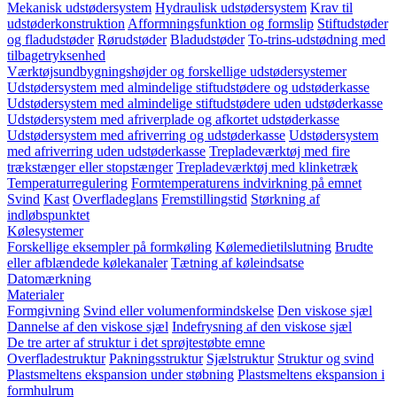
Mekanisk udstødersystem
Hydraulisk udstødersystem
Krav til
udstøderkonstruktion
Afformningsfunktion og formslip
Stiftudstøder
og fladudstøder
Rørudstøder
Bladudstøder
To-trins-udstødning med
tilbagetryksenhed
Værktøjsundbygningshøjder og forskellige udstødersystemer
Udstødersystem med almindelige stiftudstødere og udstøderkasse
Udstødersystem med almindelige stiftudstødere uden udstøderkasse
Udstødersystem med afriverplade og afkortet udstøderkasse
Udstødersystem med afriverring og udstøderkasse
Udstødersystem
med afriverring uden udstøderkasse
Trepladeværktøj med fire
trækstænger eller stopstænger
Trepladeværktøj med klinketræk
Temperaturregulering
Formtemperaturens indvirkning på emnet
Svind
Kast
Overfladeglans
Fremstillingstid
Størkning af
indløbspunktet
Kølesystemer
Forskellige eksempler på formkøling
Kølemedietilslutning
Brudte
eller afblændede kølekanaler
Tætning af køleindsatse
Datomærkning
Materialer
Formgivning
Svind eller volumenformindskelse
Den viskose sjæl
Dannelse af den viskose sjæl
Indefrysning af den viskose sjæl
De tre arter af struktur i det sprøjtestøbte emne
Overfladestruktur
Pakningsstruktur
Sjælstruktur
Struktur og svind
Plastsmeltens ekspansion under støbning
Plastsmeltens ekspansion i
formhulrum