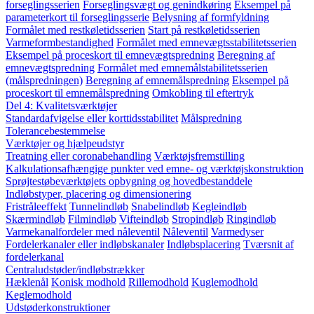
forseglingsserien
Forseglingsvægt og genindkøring
Eksempel på
parameterkort til forseglingsserie
Belysning af formfyldning
Formålet med restkøletidsserien
Start på restkøletidsserien
Varmeformbestandighed
Formålet med emnevægtsstabilitetsserien
Eksempel på proceskort til emnevægtspredning
Beregning af
emnevægtspredning
Formålet med emnemålstabilitetsserien
(målspredningen)
Beregning af emnemålspredning
Eksempel på
proceskort til emnemålspredning
Omkobling til eftertryk
Del 4: Kvalitetsværktøjer
Standardafvigelse eller korttidsstabilitet
Målspredning
Tolerancebestemmelse
Værktøjer og hjælpeudstyr
Treatning eller coronabehandling
Værktøjsfremstilling
Kalkulationsafhængige punkter ved emne- og værktøjskonstruktion
Sprøjtestøbeværktøjets opbygning og hovedbestanddele
Indløbstyper, placering og dimensionering
Fristråleeffekt
Tunnelindløb
Snabelindløb
Kegleindløb
Skærmindløb
Filmindløb
Vifteindløb
Stropindløb
Ringindløb
Varmekanalfordeler med nåleventil
Nåleventil
Varmedyser
Fordelerkanaler eller indløbskanaler
Indløbsplacering
Tværsnit af
fordelerkanal
Centraludstøder/indløbstrækker
Hæklenål
Konisk modhold
Rillemodhold
Kuglemodhold
Keglemodhold
Udstøderkonstruktioner