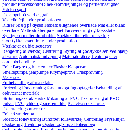
produkt
Proceskontrol
Snekkeomdrejninger og periferihastighed
Ydelesesgraf
Eksempel på ydelsesgraf
Visuelle fejl under produktionen
Ridser
Skæg på dysen
Fiskeskællignende overflade
Mat eller blank
overflade
Matte striåber på emnet
Farveændring og koksklatter
Synlige spor efter dornholder
Snekkestriber eller pulsering
Godstykkelsesændring under produktion
Værktøjer og hjælpeudstyr
Rengøring af værktøj
Centrering
Styring af godstykkelsen ved hjælp
af varme
Automatisk indvejning
Materialefølere
Treatning eller
coronabehandling
Folie
Bægre og hule emner
Flasker
Kapperør
Smeltepumpe/gearpumpe
Krympeprøve
Trækprøvning
Materialer
Forbehandling af materialet
Fortørring
Forvarmning for at undgå fugtoptagelse
Behandling af
opkværnet materiale
Strømningskarakteristik
Miksning af PVC
Ekstrudering af PVC
pulver
PVC, chlor og smøremiddel
Planetvalseekstruder
Ekstruderingsprocesser
Folieekstrudering
Sidefødt folieværktøj
Bundfødt folieværktøj
Centrering
Fryselinjen
Opskæring
Treatning
Opstart og stop af folieanlæg
Opblæsningsforhold
Produktionsbetingede egenskaber
Svejsning