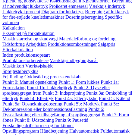
Køletid og godstykkelse
Køletidsdiagram
Køletidsformel
Beregning
af nødvendigt lukketryk
Projiceret emneareal
Værktøjs-indertryk
Lukketryk i procent
Diagram for lukketryk
Beregning af lukketryk
for fire-søjlede knæledsmaskiner
Doseringsberegning
Specifikt
volumen
Kalkulation
Eksempel på forkalkulation
Maskinstørrelse og skudvægt
Materialeforbrug og fordeling
Tidsforbrug
Arbejdsløn
Produktionsomkostninger
Salgspris
Efterkalkulation
Inden produktionsopstart
Produktionsforberedelse
Værktøjsindbygningsmål
Maskinkort
Værktøjshøjde
Sprøjtestøbecyklus
Fejlfinding
Cyklustid og proceskendskab
Punkt 0: Manuel opsnekning
Punkt 1: Form lukkes
Punkt 1a:
Formsikring
Punkt 1b: Lukkehøjtryk
Punkt 2: Dyse eller
sprøjteaggregat frem
Punkt 3: Indsprøjtning
Punkt 3a: Omkobling til
eftertryk
Punkt 4: Eftertryk
Punkt 4a: Eftertrykstid
Punkt 5: Køletid
Punkt 5a: Opsnekning/dosering
Punkt 5b: Modtryk
Punkt 5c:
Dekompression eller kompressionsaflastning
Punkt 6:
Dyseaflastning eller tilbageføring af sprøjteaggregat
Punkt 7: Form
åbnes
Punkt 8: Udstødning
Punkt 9: Pausetid
Forskellige driftsformer og funktioner
Opstillingsprogram
Håndbetjening
Halvautomatisk
Fuldautomatisk