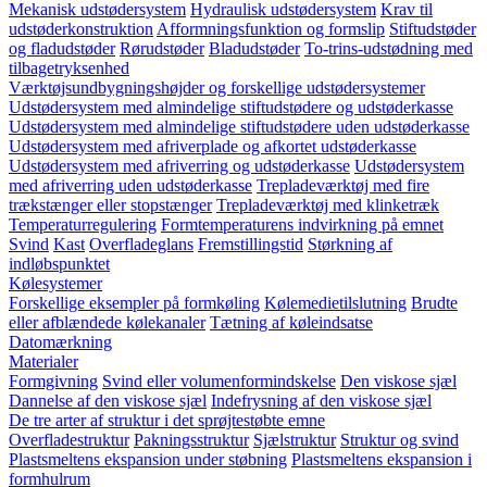
Mekanisk udstødersystem
Hydraulisk udstødersystem
Krav til
udstøderkonstruktion
Afformningsfunktion og formslip
Stiftudstøder
og fladudstøder
Rørudstøder
Bladudstøder
To-trins-udstødning med
tilbagetryksenhed
Værktøjsundbygningshøjder og forskellige udstødersystemer
Udstødersystem med almindelige stiftudstødere og udstøderkasse
Udstødersystem med almindelige stiftudstødere uden udstøderkasse
Udstødersystem med afriverplade og afkortet udstøderkasse
Udstødersystem med afriverring og udstøderkasse
Udstødersystem
med afriverring uden udstøderkasse
Trepladeværktøj med fire
trækstænger eller stopstænger
Trepladeværktøj med klinketræk
Temperaturregulering
Formtemperaturens indvirkning på emnet
Svind
Kast
Overfladeglans
Fremstillingstid
Størkning af
indløbspunktet
Kølesystemer
Forskellige eksempler på formkøling
Kølemedietilslutning
Brudte
eller afblændede kølekanaler
Tætning af køleindsatse
Datomærkning
Materialer
Formgivning
Svind eller volumenformindskelse
Den viskose sjæl
Dannelse af den viskose sjæl
Indefrysning af den viskose sjæl
De tre arter af struktur i det sprøjtestøbte emne
Overfladestruktur
Pakningsstruktur
Sjælstruktur
Struktur og svind
Plastsmeltens ekspansion under støbning
Plastsmeltens ekspansion i
formhulrum