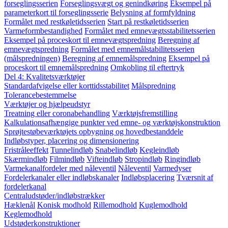
forseglingsserien
Forseglingsvægt og genindkøring
Eksempel på
parameterkort til forseglingsserie
Belysning af formfyldning
Formålet med restkøletidsserien
Start på restkøletidsserien
Varmeformbestandighed
Formålet med emnevægtsstabilitetsserien
Eksempel på proceskort til emnevægtspredning
Beregning af
emnevægtspredning
Formålet med emnemålstabilitetsserien
(målspredningen)
Beregning af emnemålspredning
Eksempel på
proceskort til emnemålspredning
Omkobling til eftertryk
Del 4: Kvalitetsværktøjer
Standardafvigelse eller korttidsstabilitet
Målspredning
Tolerancebestemmelse
Værktøjer og hjælpeudstyr
Treatning eller coronabehandling
Værktøjsfremstilling
Kalkulationsafhængige punkter ved emne- og værktøjskonstruktion
Sprøjtestøbeværktøjets opbygning og hovedbestanddele
Indløbstyper, placering og dimensionering
Fristråleeffekt
Tunnelindløb
Snabelindløb
Kegleindløb
Skærmindløb
Filmindløb
Vifteindløb
Stropindløb
Ringindløb
Varmekanalfordeler med nåleventil
Nåleventil
Varmedyser
Fordelerkanaler eller indløbskanaler
Indløbsplacering
Tværsnit af
fordelerkanal
Centraludstøder/indløbstrækker
Hæklenål
Konisk modhold
Rillemodhold
Kuglemodhold
Keglemodhold
Udstøderkonstruktioner