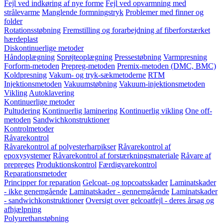
Fejl ved indkøring af nye forme
Fejl ved opvarmning med
strålevarme
Manglende formningstryk
Problemer med finner og
folder
Rotationsstøbning
Fremstilling og forarbejdning af fiberforstærket
hærdeplast
Diskontinuerlige metoder
Håndoplægning
Sprøjteoplægning
Pressestøbning
Varmpresning
Forform-metoden
Prepreg-metoden
Premix-metoden (DMC, BMC)
Koldpresning
Vakum- og tryk-sækmetoderne
RTM
Injektionsmetoden
Vakuumstøbning
Vakuum-injektionsmetoden
Vikling
Autoklavering
Kontinuerlige metoder
Pultudering
Kontinuerlig laminering
Kontinuerlig vikling
One off-
metoden
Sandwichkonstruktioner
Kontrolmetoder
Råvarekontrol
Råvarekontrol af polyesterharpikser
Råvarekontrol af
epoxysystemer
Råvarekontrol af forstærkningsmateriale
Råvare af
prepreges
Produktionskontrol
Færdigvarekontrol
Reparationsmetoder
Principper for reparation
Gelcoat- og topcoatsskader
Laminatskader
- ikke genemgående
Laminatskader - gennemgående
Laminatskader
- sandwichkonstruktioner
Oversigt over gelcoatfejl - deres årsag og
afhjælpning
Polyurethanstøbning