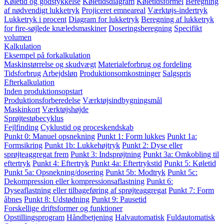
Køletid og godstykkelse
Køletidsdiagram
Køletidsformel
Beregning
af nødvendigt lukketryk
Projiceret emneareal
Værktøjs-indertryk
Lukketryk i procent
Diagram for lukketryk
Beregning af lukketryk
for fire-søjlede knæledsmaskiner
Doseringsberegning
Specifikt
volumen
Kalkulation
Eksempel på forkalkulation
Maskinstørrelse og skudvægt
Materialeforbrug og fordeling
Tidsforbrug
Arbejdsløn
Produktionsomkostninger
Salgspris
Efterkalkulation
Inden produktionsopstart
Produktionsforberedelse
Værktøjsindbygningsmål
Maskinkort
Værktøjshøjde
Sprøjtestøbecyklus
Fejlfinding
Cyklustid og proceskendskab
Punkt 0: Manuel opsnekning
Punkt 1: Form lukkes
Punkt 1a:
Formsikring
Punkt 1b: Lukkehøjtryk
Punkt 2: Dyse eller
sprøjteaggregat frem
Punkt 3: Indsprøjtning
Punkt 3a: Omkobling til
eftertryk
Punkt 4: Eftertryk
Punkt 4a: Eftertrykstid
Punkt 5: Køletid
Punkt 5a: Opsnekning/dosering
Punkt 5b: Modtryk
Punkt 5c:
Dekompression eller kompressionsaflastning
Punkt 6:
Dyseaflastning eller tilbageføring af sprøjteaggregat
Punkt 7: Form
åbnes
Punkt 8: Udstødning
Punkt 9: Pausetid
Forskellige driftsformer og funktioner
Opstillingsprogram
Håndbetjening
Halvautomatisk
Fuldautomatisk