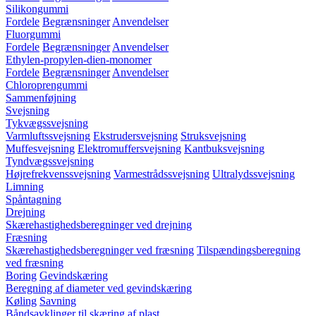
Silikongummi
Fordele
Begrænsninger
Anvendelser
Fluorgummi
Fordele
Begrænsninger
Anvendelser
Ethylen-propylen-dien-monomer
Fordele
Begrænsninger
Anvendelser
Chloroprengummi
Sammenføjning
Svejsning
Tykvægssvejsning
Varmluftssvejsning
Ekstrudersvejsning
Struksvejsning
Muffesvejsning
Elektromuffersvejsning
Kantbuksvejsning
Tyndvægssvejsning
Højrefrekvenssvejsning
Varmestrådssvejsning
Ultralydssvejsning
Limning
Spåntagning
Drejning
Skærehastighedsberegninger ved drejning
Fræsning
Skærehastighedsberegninger ved fræsning
Tilspændingsberegning
ved fræsning
Boring
Gevindskæring
Beregning af diameter ved gevindskæring
Køling
Savning
Båndsavklinger til skæring af plast