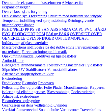
Den radiale ekspansion i kasseformen
Afvigelser fra
ekspansionsreglen
Den viskose sjæls forgrening
Den viskose sjæls forgrening i hulrum med konstant spaltehøjde
Temperaturindstilling ved sprøjtestøbning
Retningsgivende
materialeegenskaber
PEHD/PELD
PP
PS
SB
SAN
ABS
PMMA
CA
PC
PVC, HÅRD
PVC, BLØDGJORT
POM
PA6 og PA6.6
OVERSIGT OVER
GENERELLE OPLYSNINGER OM TERMOPLAST
Indfarvning af plastmaterialer
Masterbatchens indflydelse på det støbte emne
Farvepigmenter til
masterbatch
Farvematchningsproblematik
Opskumningsmiddel
Additiver og hjælpestoffer
Antioxidanter
Blødgørere
Brandhæmmere
Forstærkningsmaterialer
Fyldstoffer
Slipmidler
UV-Stabilisatorer
Varmestabilisatorer
Alternative sprøjtestøbeteknikker
Ekstrudering
Produkterne
Ekstruder
Processen
Pelletering
Rør og profiler
Folie
Plader
Monofilamenter
Kapperør,
isolering på elledninger osv.
Blæsestøbning
Coekstrudering
Adiabatisk ekstrudering
Ekstruderens opbygning
Gearkassen og dens vedligehold
Cylinder
Værktøjsflange/gevind
Spændebolte
Varmezoner
Traverskøling