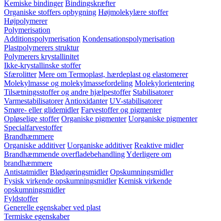
Kemiske bindinger
Bindingskræfter
Organiske stoffers opbygning
Højmolekylære stoffer
Højpolymerer
Polymerisation
Additionspolymerisation
Kondensationspolymerisation
Plastpolymerers struktur
Polymerers krystallinitet
Ikke-krystallinske stoffer
Sfærolitter
Mere om Termoplast, hærdeplast og elastomerer
Molekylmasse og molekylmassefordeling
Molekylorientering
Tilsætningsstoffer og andre hjælpestoffer
Stabilisatorer
Varmestabilisatorer
Antioxidanter
UV-stabilisatorer
Smøre- eller glidemidler
Farvestoffer og pigmenter
Opløselige stoffer
Organiske pigmenter
Uorganiske pigmenter
Specialfarvestoffer
Brandhæmmere
Organiske additiver
Uorganiske additiver
Reaktive midler
Brandhæmmende overfladebehandling
Yderligere om
brandhæmmere
Antistatmidler
Blødgøringsmidler
Opskumningsmidler
Fysisk virkende opskumningsmidler
Kemisk virkende
opskumningsmidler
Fyldstoffer
Generelle egenskaber ved plast
Termiske egenskaber