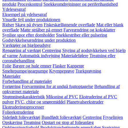
produkt
Proceskontrol
Snekkeomdrejninger og periferihastighed
Ydelesesgraf
Eksempel på ydelsesgraf
Visuelle fejl under produktionen
Ridser
Skæg på dysen
Fiskeskællignende overflade
Mat eller blank
overflade
Matte striåber på emnet
Farveændring og koksklatter
Synlige spor efter dornholder
Snekkestriber eller pulsering
Godstykkelsesændring under produktion
Værktøjer og hjælpeudstyr
Rengøring af værktøj
Centrering
Styring af godstykkelsen ved hjælp
af varme
Automatisk indvejning
Materialefølere
Treatning eller
coronabehandling
Folie
Bægre og hule emner
Flasker
Kapperør
Smeltepumpe/gearpumpe
Krympeprøve
Trækprøvning
Materialer
Forbehandling af materialet
Fortørring
Forvarmning for at undgå fugtoptagelse
Behandling af
opkværnet materiale
Strømningskarakteristik
Miksning af PVC
Ekstrudering af PVC
pulver
PVC, chlor og smøremiddel
Planetvalseekstruder
Ekstruderingsprocesser
Folieekstrudering
Sidefødt folieværktøj
Bundfødt folieværktøj
Centrering
Fryselinjen
Opskæring
Treatning
Opstart og stop af folieanlæg
Opblæsningsforhold
Produktionsbetingede egenskaber
Svejsning