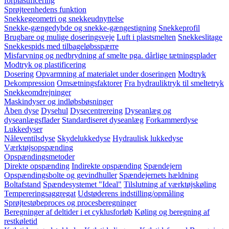
forplastificering
Sprøjteenhedens funktion
Snekkegeometri og snekkeudnyttelse
Snekke-gængedybde og snekke-gængestigning
Snekkeprofil
Brugbare og mulige doseringsveje
Luft i plastsmelten
Snekkeslitage
Snekkespids med tilbageløbsspærre
Misfarvning og nedbrydning af smelte pga. dårlige tætningsplader
Modtryk og plastificering
Dosering
Opvarmning af materialet under doseringen
Modtryk
Dekompression
Omsætningsfaktorer
Fra hydrauliktryk til smeltetryk
Snekkeomdrejninger
Maskindyser og indløbsbøsninger
Åben dyse
Dysehul
Dysecentrereing
Dyseanlæg og
dyseanlægsflader
Standardiseret dyseanlæg
Forkammerdyse
Lukkedyser
Nåleventilsdyse
Skydelukkedyse
Hydraulisk lukkedyse
Værktøjsopspænding
Opspændingsmetoder
Direkte opspænding
Indirekte opspænding
Spændejern
Opspændingsbolte og gevindhuller
Spændejernets hældning
Boltafstand
Spændesystemet "Ideal"
Tilslutning af værktøjskøling
Tempereringsaggregat
Udstøderens indstilling/opmåling
Sprøjtestøbeproces og procesberegninger
Beregninger af deltider i et cyklusforløb
Køling og beregning af
restkøletid