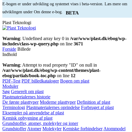
E-bogen er under udvikling og systemet vises i beta-version. Læs mere om
udviklingen under Om denne e-bog.
BETA
Plast Teknologi
Warning
: Undefined array key 0 in
/var/www/plast.dk/ebog/wp-
includes/class-wp-query.php
on line
3671
Forside
Billede
Indhold
Warning
: Attempt to read property "ID" on null in
/var/www/plast.dk/ebog/wp-content/themes/plast-
ebog/partials/book-toc.php
on line
12
PDF-Test
PDF billedkataloger
Bogen om plast
Moduler
Søg
Generelt om plast
Plastmaterialernes historie
De første plasttyper
Moderne plasttyper
Definition af plast
Terminologi
Plastmaterialernes oprindelse
Forbruget af plast
Eksempler på anvendelse af plast
Kemisk opbygning af plast
Grundstoffer, atomer, molekyler og ioner
Grundstoffer
Atomer
Molekyler
Kemiske forbindelser
Atommodel