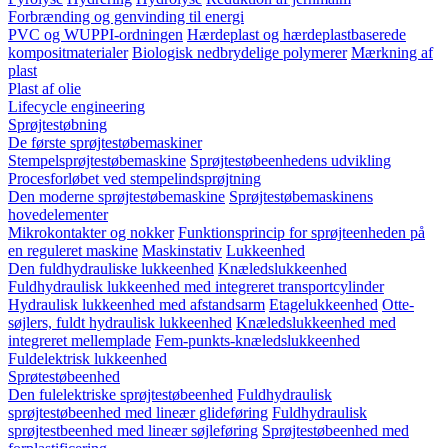
Forbrænding og genvinding til energi
PVC og WUPPI-ordningen
Hærdeplast og hærdeplastbaserede
kompositmaterialer
Biologisk nedbrydelige polymerer
Mærkning af
plast
Plast af olie
Lifecycle engineering
Sprøjtestøbning
De første sprøjtestøbemaskiner
Stempelsprøjtestøbemaskine
Sprøjtestøbeenhedens udvikling
Procesforløbet ved stempelindsprøjtning
Den moderne sprøjtestøbemaskine
Sprøjtestøbemaskinens
hovedelementer
Mikrokontakter og nokker
Funktionsprincip for sprøjteenheden på
en reguleret maskine
Maskinstativ
Lukkeenhed
Den fuldhydrauliske lukkeenhed
Knæledslukkeenhed
Fuldhydraulisk lukkeenhed med integreret transportcylinder
Hydraulisk lukkeenhed med afstandsarm
Etagelukkeenhed
Otte-
søjlers, fuldt hydraulisk lukkeenhed
Knæledslukkeenhed med
integreret mellemplade
Fem-punkts-knæledslukkeenhed
Fuldelektrisk lukkeenhed
Sprøtestøbeenhed
Den fulelektriske sprøjtestøbeenhed
Fuldhydraulisk
sprøjtestøbeenhed med lineær glideføring
Fuldhydraulisk
sprøjtestbeenhed med lineær søjleføring
Sprøjtestøbeenhed med