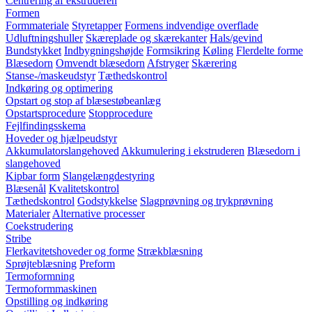
Centrering af ekstruderen
Formen
Formmateriale
Styretapper
Formens indvendige overflade
Udluftningshuller
Skæreplade og skærekanter
Hals/gevind
Bundstykket
Indbygningshøjde
Formsikring
Køling
Flerdelte forme
Blæsedorn
Omvendt blæsedorn
Afstryger
Skærering
Stanse-/maskeudstyr
Tæthedskontrol
Indkøring og optimering
Opstart og stop af blæsestøbeanlæg
Opstartsprocedure
Stopprocedure
Fejlfindingsskema
Hoveder og hjælpeudstyr
Akkumulatorslangehoved
Akkumulering i ekstruderen
Blæsedorn i
slangehoved
Kipbar form
Slangelængdestyring
Blæsenål
Kvalitetskontrol
Tæthedskontrol
Godstykkelse
Slagprøvning og trykprøvning
Materialer
Alternative processer
Coekstrudering
Stribe
Flerkavitetshoveder og forme
Strækblæsning
Sprøjteblæsning
Preform
Termoformning
Termoformmaskinen
Opstilling og indkøring