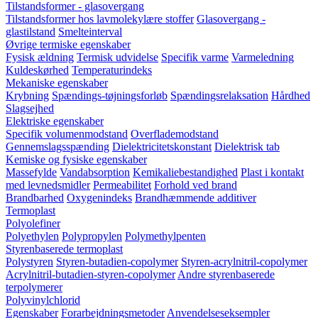
Tilstandsformer - glasovergang
Tilstandsformer hos lavmolekylære stoffer
Glasovergang -
glastilstand
Smelteinterval
Øvrige termiske egenskaber
Fysisk ældning
Termisk udvidelse
Specifik varme
Varmeledning
Kuldeskørhed
Temperaturindeks
Mekaniske egenskaber
Krybning
Spændings-tøjningsforløb
Spændingsrelaksation
Hårdhed
Slagsejhed
Elektriske egenskaber
Specifik volumenmodstand
Overflademodstand
Gennemslagsspænding
Dielektricitetskonstant
Dielektrisk tab
Kemiske og fysiske egenskaber
Massefylde
Vandabsorption
Kemikaliebestandighed
Plast i kontakt
med levnedsmidler
Permeabilitet
Forhold ved brand
Brandbarhed
Oxygenindeks
Brandhæmmende additiver
Termoplast
Polyolefiner
Polyethylen
Polypropylen
Polymethylpenten
Styrenbaserede termoplast
Polystyren
Styren-butadien-copolymer
Styren-acrylnitril-copolymer
Acrylnitril-butadien-styren-copolymer
Andre styrenbaserede
terpolymerer
Polyvinylchlorid
Egenskaber
Forarbejdningsmetoder
Anvendelseseksempler