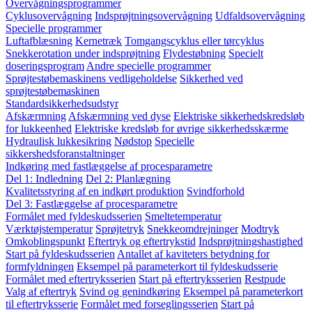
Overvågningsprogrammer
Cyklusovervågning
Indsprøjtningsovervågning
Udfaldsovervågning
Specielle programmer
Luftafblæsning
Kernetræk
Tomgangscyklus eller tørcyklus
Snekkerotation under indsprøjtning
Flydestøbning
Specielt
doseringsprogram
Andre specielle programmer
Sprøjtestøbemaskinens vedligeholdelse
Sikkerhed ved
sprøjtestøbemaskinen
Standardsikkerhedsudstyr
Afskærmning
Afskærmning ved dyse
Elektriske sikkerhedskredsløb
for lukkeenhed
Elektriske kredsløb for øvrige sikkerhedsskærme
Hydraulisk lukkesikring
Nødstop
Specielle
sikkershedsforanstaltninger
Indkøring med fastlæggelse af procesparametre
Del 1: Indledning
Del 2: Planlægning
Kvalitetsstyring af en indkørt produktion
Svindforhold
Del 3: Fastlæggelse af procesparametre
Formålet med fyldeskudsserien
Smeltetemperatur
Værktøjstemperatur
Sprøjtetryk
Snekkeomdrejninger
Modtryk
Omkoblingspunkt
Eftertryk og eftertrykstid
Indsprøjtningshastighed
Start på fyldeskudsserien
Antallet af kaviteters betydning for
formfyldningen
Eksempel på parameterkort til fyldeskudsserie
Formålet med eftertryksserien
Start på eftertryksserien
Restpude
Valg af eftertryk
Svind og genindkøring
Eksempel på parameterkort
til eftertryksserie
Formålet med forseglingsserien
Start på