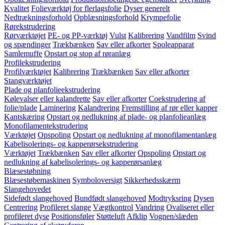
Kvalitet
Folieværktøj for flerlagsfolie
Dyser generelt
Nedtrækningsforhold
Opblæsningsforhold
Krympefolie
Rørekstrudering
Rørværktøjet
PE- og PP-værktøj
Vulst
Kalibrering
Vandfilm
Svind
og spændinger
Trækbænken
Sav eller afkorter
Spoleapparat
Samlemuffe
Opstart og stop af røranlæg
Profilekstrudering
Profilværktøjet
Kalibrering
Trækbænken
Sav eller afkorter
Stangværktøjet
Plade og planfolieekstrudering
Kølevalser eller kalandrette
Sav eller afkorter
Coekstrudering af
folie/plade
Laminering
Kalandrering
Fremstilling af rør eller kapper
Kantskæring
Opstart og nedlukning af plade- og planfolieanlæg
Monofilamentekstrudering
Værktøjet
Opspoling
Opstart og nedlukning af monofilamentanlæg
Kabelisolerings- og kapperørsekstrudering
Værktøjet
Trækbænken
Sav eller afkorter
Opspoling
Opstart og
nedlukning af kabelisolerings- og kapperørsanlæg
Blæsestøbning
Blæsestøbemaskinen
Symboloversigt
Sikkerhedsskærm
Slangehovedet
Sidefødt slangehoved
Bundfødt slangehoved
Modtryksring
Dysen
Centrering
Profileret slange
Vægtkontrol
Vandring
Ovaliseret eller
profileret dyse
Positionsføler
Støtteluft
Afklip
Vognen/slæden