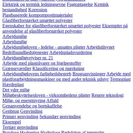
Elektrisk og termisk ledningsevne
Fugtoptagelse
Kemisk
bestandighed
Korrosion
Plastbaserede kompompostimaterialer
Glasfiberforstærket umættet polyester
Egenskaber for glasfiberforstærket umættet polyester
Eksempler på
anvendelse af glasfiberforstærket polyester
Arbejdsmiljø
Arbejdsmiljø
Arbejdsmiljøloven - ledelse - ansattes pligter
Arbejdstilsynet
Bedriftsundhedstjenester
Arbejdspladsvurdering
Arbejdsmiljøvejviser nr. 21
Arbejde med plastråvarer og hjælpestoffer
Grænseværdier
Klassificering og mærkning
Arbejdsmiljølovens farlighedsbegreb
Brugsanvisninger
Arbejde med
plastforarbejdningsmaskiner og med andet teknisk udstyr
Termoplast
Hærdeplast
Det ydre miljø
Miljøbeskyttelsesloven - virksomhedens pligter
Renere teknologi
Miljø- og energistyring
Affald
Genanvendelse og bortskaffelse
Genbrug
Genvinding
Primær genvinding
Sekundær genvinding
Eksempel
Tertiær genvinding
Pyrolyse
Hydrering
Hydrolyse
Reduktion af jernmalm