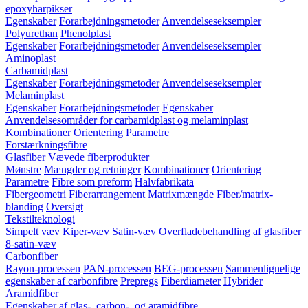
epoxyharpikser
Egenskaber
Forarbejdningsmetoder
Anvendelseseksempler
Polyurethan
Phenolplast
Egenskaber
Forarbejdningsmetoder
Anvendelseseksempler
Aminoplast
Carbamidplast
Egenskaber
Forarbejdningsmetoder
Anvendelseseksempler
Melaminplast
Egenskaber
Forarbejdningsmetoder
Egenskaber
Anvendelsesområder for carbamidplast og melaminplast
Kombinationer
Orientering
Parametre
Forstærkningsfibre
Glasfiber
Vævede fiberprodukter
Mønstre
Mængder og retninger
Kombinationer
Orientering
Parametre
Fibre som preform
Halvfabrikata
Fibergeometri
Fiberarrangement
Matrixmængde
Fiber/matrix-
blanding
Oversigt
Tekstilteknologi
Simpelt væv
Kiper-væv
Satin-væv
Overfladebehandling af glasfiber
8-satin-væv
Carbonfiber
Rayon-processen
PAN-processen
BEG-processen
Sammenlignelige
egenskaber af carbonfibre
Prepregs
Fiberdiameter
Hybrider
Aramidfiber
Egenskaber af glas-, carbon-, og aramidfibre