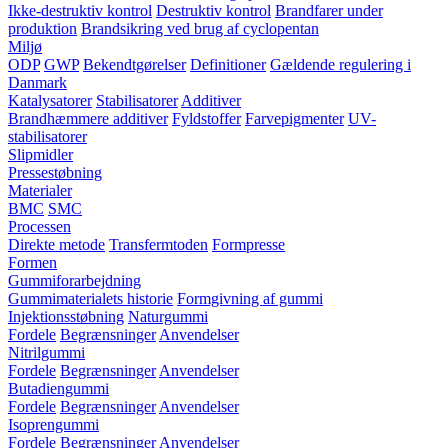
Ikke-destruktiv kontrol
Destruktiv kontrol
Brandfarer under
produktion
Brandsikring ved brug af cyclopentan
Miljø
ODP
GWP
Bekendtgørelser
Definitioner
Gældende regulering i
Danmark
Katalysatorer
Stabilisatorer
Additiver
Brandhæmmere additiver
Fyldstoffer
Farvepigmenter
UV-
stabilisatorer
Slipmidler
Pressestøbning
Materialer
BMC
SMC
Processen
Direkte metode
Transfermtoden
Formpresse
Formen
Gummiforarbejdning
Gummimaterialets historie
Formgivning af gummi
Injektionsstøbning
Naturgummi
Fordele
Begrænsninger
Anvendelser
Nitrilgummi
Fordele
Begrænsninger
Anvendelser
Butadiengummi
Fordele
Begrænsninger
Anvendelser
Isoprengummi
Fordele
Begrænsninger
Anvendelser