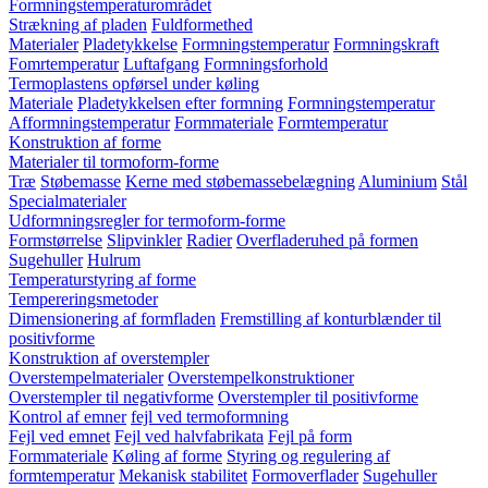
Formningstemperaturområdet
Strækning af pladen
Fuldformethed
Materialer
Pladetykkelse
Formningstemperatur
Formningskraft
Fomrtemperatur
Luftafgang
Formningsforhold
Termoplastens opførsel under køling
Materiale
Pladetykkelsen efter formning
Formningstemperatur
Afformningstemperatur
Formmateriale
Formtemperatur
Konstruktion af forme
Materialer til tormoform-forme
Træ
Støbemasse
Kerne med støbemassebelægning
Aluminium
Stål
Specialmaterialer
Udformningsregler for termoform-forme
Formstørrelse
Slipvinkler
Radier
Overfladeruhed på formen
Sugehuller
Hulrum
Temperaturstyring af forme
Tempereringsmetoder
Dimensionering af formfladen
Fremstilling af konturblænder til
positivforme
Konstruktion af overstempler
Overstempelmaterialer
Overstempelkonstruktioner
Overstempler til negativforme
Overstempler til positivforme
Kontrol af emner
fejl ved termoformning
Fejl ved emnet
Fejl ved halvfabrikata
Fejl på form
Formmateriale
Køling af forme
Styring og regulering af
formtemperatur
Mekanisk stabilitet
Formoverflader
Sugehuller