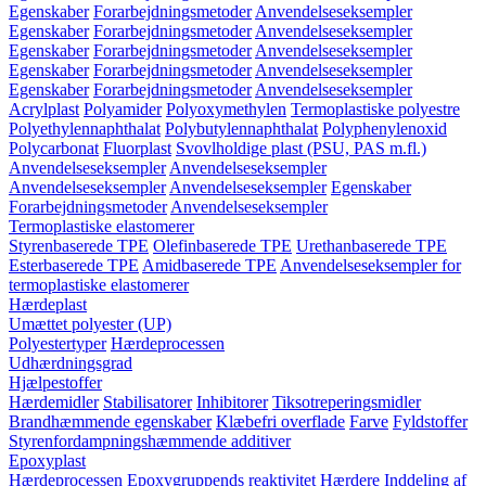
Egenskaber
Forarbejdningsmetoder
Anvendelseseksempler
Egenskaber
Forarbejdningsmetoder
Anvendelseseksempler
Egenskaber
Forarbejdningsmetoder
Anvendelseseksempler
Egenskaber
Forarbejdningsmetoder
Anvendelseseksempler
Egenskaber
Forarbejdningsmetoder
Anvendelseseksempler
Acrylplast
Polyamider
Polyoxymethylen
Termoplastiske polyestre
Polyethylennaphthalat
Polybutylennaphthalat
Polyphenylenoxid
Polycarbonat
Fluorplast
Svovlholdige plast (PSU, PAS m.fl.)
Anvendelseseksempler
Anvendelseseksempler
Anvendelseseksempler
Anvendelseseksempler
Egenskaber
Forarbejdningsmetoder
Anvendelseseksempler
Termoplastiske elastomerer
Styrenbaserede TPE
Olefinbaserede TPE
Urethanbaserede TPE
Esterbaserede TPE
Amidbaserede TPE
Anvendelseseksempler for
termoplastiske elastomerer
Hærdeplast
Umættet polyester (UP)
Polyestertyper
Hærdeprocessen
Udhærdningsgrad
Hjælpestoffer
Hærdemidler
Stabilisatorer
Inhibitorer
Tiksotreperingsmidler
Brandhæmmende egenskaber
Klæbefri overflade
Farve
Fyldstoffer
Styrenfordampningshæmmende additiver
Epoxyplast
Hærdeprocessen
Epoxygruppends reaktivitet
Hærdere
Inddeling af