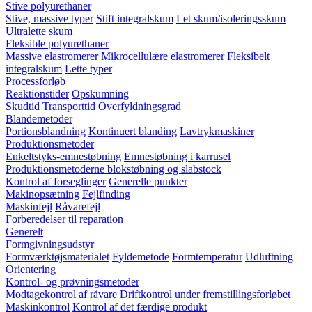
Stive polyurethaner
Stive, massive typer
Stift integralskum
Let skum/isoleringsskum
Ultralette skum
Fleksible polyurethaner
Massive elastromerer
Mikrocellulære elastromerer
Fleksibelt
integralskum
Lette typer
Processforløb
Reaktionstider
Opskumning
Skudtid
Transporttid
Overfyldningsgrad
Blandemetoder
Portionsblandning
Kontinuert blanding
Lavtrykmaskiner
Produktionsmetoder
Enkeltstyks-emnestøbning
Emnestøbning i karrusel
Produktionsmetoderne blokstøbning og slabstock
Kontrol af forseglinger
Generelle punkter
Makinopsætning
Fejlfinding
Maskinfejl
Råvarefejl
Forberedelser til reparation
Generelt
Formgivningsudstyr
Formværktøjsmaterialet
Fyldemetode
Formtemperatur
Udluftning
Orientering
Kontrol- og prøvningsmetoder
Modtagekontrol af råvare
Driftkontrol under fremstillingsforløbet
Maskinkontrol
Kontrol af det færdige produkt