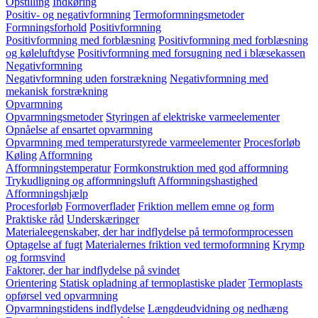
Opstilling
Indkøring
Positiv- og negativformning
Termoformningsmetoder
Formningsforhold
Positivformning
Positivformning med forblæsning
Positivformning med forblæsning
og køleluftdyse
Positivformning med forsugning ned i blæsekassen
Negativformning
Negativformning uden forstrækning
Negativformning med
mekanisk forstrækning
Opvarmning
Opvarmningsmetoder
Styringen af elektriske varmeelementer
Opnåelse af ensartet opvarmning
Opvarmning med temperaturstyrede varmeelementer
Procesforløb
Køling
Afformning
Afformningstemperatur
Formkonstruktion med god afformning
Trykudligning og afformningsluft
Afformningshastighed
Afformningshjælp
Procesforløb
Formoverflader
Friktion mellem emne og form
Praktiske råd
Underskæringer
Materialeegenskaber, der har indflydelse på termoformprocessen
Optagelse af fugt
Materialernes friktion ved termoformning
Krymp
og formsvind
Faktorer, der har indflydelse på svindet
Orientering
Statisk opladning af termoplastiske plader
Termoplasts
opførsel ved opvarmning
Opvarmningstidens indflydelse
Længdeudvidning og nedhæng